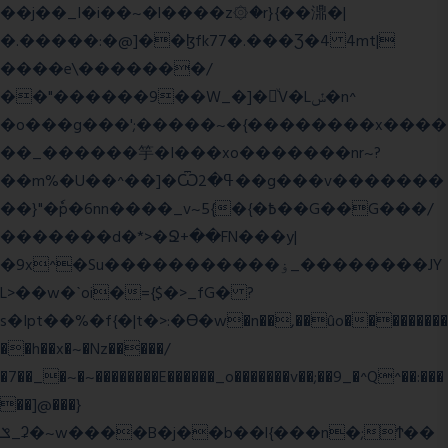
��j��_I�i��~�l����z۞�r}{��濎�|
�.�����:�@]��ɮfk77�.���Ʒ�4 4mt|
����e\�������/
��"������9��W_�]�ͮV�Lݽ�n^
�o���g���';�����~�{��������x����
��_������竽�I���xo�������nr~?
��m%�U��^��]�Ѿߟ�2��g���v�������
��}"�ٗp�6nn����_v~5{�{�߿��G��G���/
�������d�*>�Ջ+��FN���y|
�9x^�Su�����������ۏ_��������JY
L>��w�ˋoi�={$�>_fG� ?
s�Ipt��%�f{�|t�>:�ϴ�w�n��,��ûo���������
��h��x�~�Nz�����/
�7��_�~�~��������E������_o�������v��;��9_�^Q^��:���
��]@���}
ݏ_ʡ�~w����B�j��b��l{���n�;Ϯ��