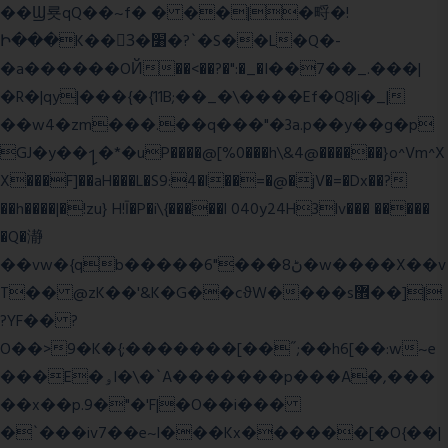
��Ϣ룟qQ��~f� � ��|�㽟�!
Ի���K��3ٓ�׸�?`�S��L�Q�-
�a������OЙ��<��?�":�_�I��7��_.���|
�R�|qy|���{�{11B;��_�\����Ef�Q8|i�_|
��w4�zm���.��q���"�3a.p��y��g�p
GJ�y��႑�*�uP����@[%0���h\&4@������}o^Vm^X
X���F]��aH���L�S9:4�l��=�@�jV�=�Dx��?
��h����|�!zu} H!Ī�P�i\{�����l 040y24H3lv��� �����
�Q�瀞
��vw�{qb�����6"���8ڻ�w����X��v
T�� @zK��'&K�G��cϑW����s޾��]|
?YF�� ?
O��>9�K�{;�������[��˝;��h6[��:w~e
���E�ۅl�\�`A�������p���A�,���
��x��p.9�"�'F|�O��i���
�`���iv7��e~l���Kx������[�O{��|