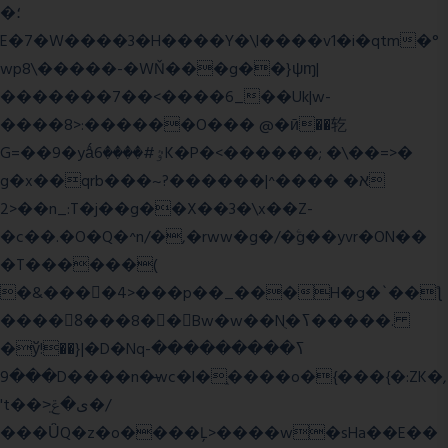
�؛
E�7�W����3�H����Y�\l����v1�i�qtm�°
wp8\�����-�WŇ���g��}ψɱ|
�������7��<���
�6_��Uk|w-
����8>:������O��� @�ӣ��䢀
G=��9�yǻٷ#����6K�P�<������; �\��=>�
g�x��qrb���~א� ����^|������?
2>��n_:T�j��g��X��3�\x��Z-
�c��.�O�Q�^n/�,�rww�g�/�ۧg��yvr�ON��
�T������(
�&����4>���p��_���H�g�`��ƪ
����8َ���8� �󳳦Bw�w��Nֻ�ߖ�����.
�ў!��}|�D�Nqߖ���������-
���9D����n�̶wc�l�֑����o�{���{�:ZK�,
't��>͍ى�ݝ�/
���ǙQ�z�o����Ļ>����w�sHa��E��