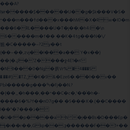
���A?
Iۭѡr�����$�����U��g�$k���V�5�
^���m���ߙd���x���hM�X�Rw�IO�m
���6�RL����U�T�j��;�h4:l�\n
6�����m�f�� ��K�4tg���N�\/
뷆;�C�����~?2y��t
{��~��,zvj��l���a�� Y�x��}
��{�ڮ�'Z����
ջ4E1�n'
�Nll���0�Ng�륽Vr% �4���5
�.��#}.�TZݩ�K�9&�Eze6�.��ŀ��v��
PЫ�����g���ߒ�Fj��N.?
�{��_�h���,��^��C�c�,'��ͦ�h�-
����6�%?f��nO7 g�� �S���:K�.(��C����
I��"�7 ���ڎ�
�U�f�p����ah �j��Bs�D���Ep�
j�i��r��,Gkp��.ҙ������F��1+��