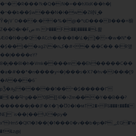
�^��R���?k�Q�:N�=��hXkiK��h�|
�^��b��$w���N�I�w�Z8Ɲ ͚�
Ŷ�įV`O���:��%�@�*ʊD���B���+櫥
Z��D�r�Fص m Iʶ���F.t��)����.�L뢅
Æi0�N�g�Q�ACch����8�\L�j]�=�w�N*�
�$��)��ag2\�nک�#<� ��C�� �IR얲
��|����eY?
8�j��8I�h�Vmk����m��Eh�����C��
�a�#��*�n����y<�)���s�X7�hv�J��i�[9
�A���6`
pǮ�ԡ(�����1��^�$�����I־
�E��Ϥ^g��'0|ꠓ[[4ΐ�>Zm���Y��B��?
������j��JF�X�ך�Ʊ0�I�мT2�>P̶S���t���ͩ�
NE]`is��(��\X�py�
x"HmS�QK1�3��(�1���0�v��b�p�P؃;EG�"w
�f&z@|