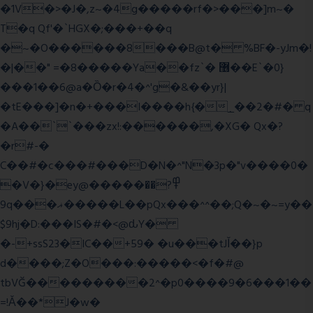
�1V�>�J�,z~�4g�����rf�>���]m~�
T�q Qf'�`HGX�;���+��q
�~�O������8���B@t� %BF�-yJm�!
�|��" =�8�����Ya��fz`� ޶��E`�0}
���1��6@a�Ȍ�r�4�^'g�&��yr}|
�tE���]�n�+���I����h{�_̣��2�#� q
�A��``���zx!:������,�XG� Qx�
?
�r#-�
C��#�c���#���D�N�^"N�3p�"v����0�
�V�}�ey@�����߾?��
9q���ޣ�����L��pQx���^^��;Q�~�~=y��
$9hj�D:���IS�#�<@ԃY�
�-+ssS23�IC��+59� �u���tJǏ��}p
d����;Z�O���:�����<�f�#@
tbVĞ���������2^�p0����9�6���1��
=!Ǎ��*J�w�