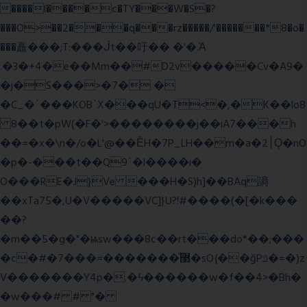
����l����c�TY���W�S�?
���O>��2���q���rz�����/'�������*8�o�
���矗���;T:���ᒎt��吁�� �'�.Ὰ
.�3�+4�e��Mm��#D2v�����Cv�A9�
�j�S���>�7� �
�C_�`���KOB`X���qU�T<�,�K��lo8
8��t�pW(�F�'>��������j��iA7���h
��=�x�\n�/o�L'@��ȄH�7P_LH��m�a�2׀Ǫ�nO
�p�-���t��Q9`�l����i�
O���RE�J}Ve ���H�S)h]��BAq謪
��xTa75�,U�V��
���VC]}U?!#��
��(�[�k���
��?
�m��5�g�"�ѩsw���8c��rt���do*��;���
�c�#�޳�ͯ������=���7�sO{��ğPݿ�=�)z
V�������Y4p�.�ϟ������w�f��4>�Bh�
�w���# # "�