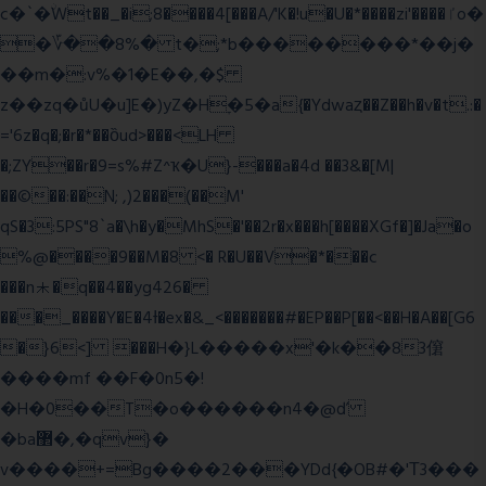
c�`�ۨWt��_�i;8����4[���A/'K�!u�U�*����zi'����ٵo�
�؆��8%� t�;*b��������*��j�
��m�:v%�1�E��,�$
z��zq�ůU�u]E�)yZ�Hׇ�5�a{�Ydwaȥ��Z��h�v�t.:�
='6z�q�;�r�*��ȍud>���<LH
�;ZY��r�9=s%#Z^ҡ�U}-���a�4d ��3&�[M|
��©��:��N; ,)2���(��M'
qS�3:5PS"8`a�\h�y�MhS�'��2r�x���h[����XGf�]�Ja�o
%@����9��M�8 <� R�U��V�*���c
���n⯸�q��4��yg426�
���_����Y�E�4Ɨ�ex�&_<�������#�EP��P[��<��H�A��[G6
�}6<] ���H�}L�����x'�k��83僒
����mf ��F�0n5�!
�H�0��T�o������n4�@ď
�ba޲�,�qv}�
v����+=Bg����2���YDd{�OB#�'Τ3���