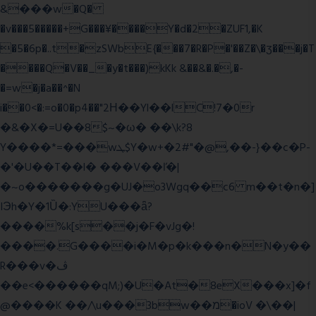
&���w�Q�
�v���5�����+G���¥����Y�d�2�ZUF1,�K
�5�6p�..t�zSWbE{���7�R�P�'��Z�\�ʒ���j�T
����Q�V��_�y�t���)kKk &��&�.�,�-
�=w�j�a��^�N
i��0<�:=o�0�p4��"2Η��Yl��lC!7�0r
�&�X�=U��8$~�ω� ��\k?8
Y����*=���wܛ$Y�w+�2#"�@,��-}��c�P-
�'�U��T��l� ���V��ľ�|
�~o�������g�UJ�o3Wgq��c6 m��t�n�]
IЭh�Y�1Ȕ�:YU���ǟ?
����%k[s��j�F�vJg�!
����.G����i�M�p�k���n�N�y��
R���v�ڤ
��e<������qM;)�U�At�8eX���x]�f
@����K ��/\u���3bw��מ�ioV �\��|