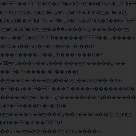
\�'��}Z�92�S�ܩBG�5I�M��gYy�Uȅ��
�[YE�դQRv�]��Ogə�/?|;���Z�^�C�-|�6]@`��c�
�aF�ac���.�}e��G`#�!c_W�Rv�#�Ѩ�9��k0c|
/��O�Ʋ�`��'16rؒ�:���o���?Gg{���;���*
�m~��;�Ƨ:N��������ٿ����m
�VϽ�8��~aT� 0� J/�9z�=�1��L!/
���Ǡ����zU��_"H���<���Ώ�?
e߻�ó���\?��q��� ���X�����g?��?
���ϊ7o����s�'Ĩ��g��}
�l��M�x���q���O��Od��?�#9}
���g������'9'����m������M8�
����n��~��~=g*�����9��Zq�������
ڏ�?�#���Pg�h�ELB�
Dj����%�����g�i�T���L8i�3@恄Z��
��Ҷ��f�eH��R U?
��pD�e����KdBq����m