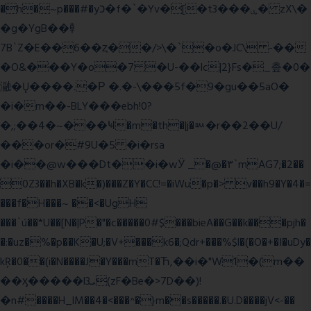
�h�~p���#�yכ�f�`�Yv�[�t3���ۑ� zX\�
�g�YgB��龺
7B`Z�E��6��ȥ��/>\�`�o�JC\ -��
�O&���Y�o�7 �U-��lc|2}Fs�_촢�0�
瀜�Ų����.�Ρ �.�-\���5f�9�gu��5aO�
�i�m��-BLY���ebh!0?
�,;��4�~���Ҹ�m�th�|j�ᇞ�r��2��U/
���or�#9U�5 �i�rsa
�i��@w���Dt��i�wӰ _�@�٣`mAG7;�2��
0Z3��h�XB�k�)���Z�Y�CC!=�iWu�p�> v��h9�Y�4�=
���f�H���~ ��<�UgH
���`ú��*U��[N�|P�"�c�����0#$���bieA��G��k���pjh�
�:�uz�%�p��K�U;�V+���k6�;Qdr+���%$l�(�O�+�I�uDy�
kŖ�0��(i�N����J�Y���mT�Ћ,��i�"W1�(m��
��ӽ�����l3ܝ(zF�Be�>7D��)!
�n#����H_lM��4�<���^�}m��s�����.�U.D����jV<-��