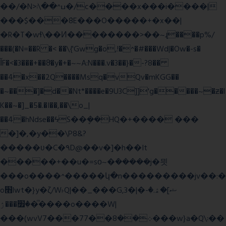
��/�N>ߎ^��\܃�/c����x���i����|
���$���ܿ8E���O�����+�x��|
�R�T�wɬ\� �И��������>��~ɻ����p%/
���(�N=��R �< ��\{'Gwg�o,!�^�#���Wd|�Ow�-s�
ĬF�<�3���+��8ͣ�y�+�~~A:N���.v�3��}�-?8��
��4�x��2Q����Msq�vQv�mKGG��
�~���]�d��Nt*����e�9U3C]]'g�����~�ƶ�l
K��~�]_�5�.�I��,��\o_|
��4�hNdse��ϟS��ܷ��HQ�+���� ���
�]�,�y��\P8&?
�����ʋ�C�۹D@��v�]�h��It
�����+��u�=sο~�ܿ�����j�믯
���o����^�����կ�n���������jv��:�
o׫lwt�}y�ζ/W˫Q|��_���G,3�|�ޝ]�ۿ.�-
�׿���ۯ�ͫ����o����W|
���(wvV܀��8��77���7���w}a�Q\܃��