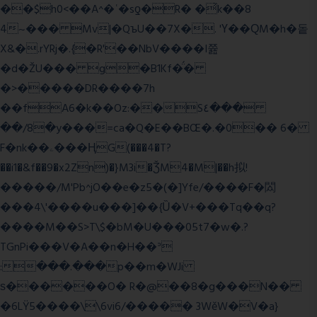
��$h0<��A^�ʿ�sƍ�R� �͗k��8
4~��� Mv|�QъU��7X�. 'Ү��ԚM�h�돝
X&�.rYRj�.{�R'��NbV����I쯆
�d�ŽU��� g�B1Kf�̈́�
�>�����DR����7h
��fA6�k�
�Oz:��S٤���
��/8�y���=ca�Q�E��BŒ�.�0�� 6�
F�nk��ۦ���ҢG(���4�T?
��i1�&f��9�x2Zn)�}M3i�ǮM4�M|��h拟!
�����/M'Pb^jO��e�z5�(�]Yfe/����F�閦
���4\'����u���]��{Ȕ�V+���Tq��q?
����M��S>T\$�bM�U���05t7�w�.?
TGnPi���V�A��n�H��ᐣ
:���.���p��m�WJi
ѕ������O� R�@��8�g���N��
�6LŸ5����\\6vi6/����� 3WěW�V�a}