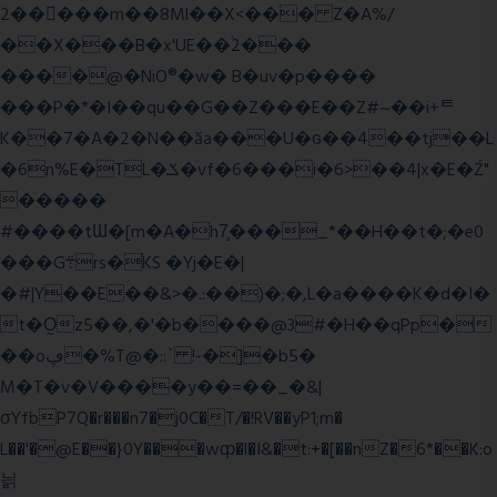
2�����m��8Ml��X<��� Z�A%/
��X���B�x'UE��֔2���
����@�NiO®�w� B�uv�p����
���P�*�I��qu��G��Z��� E��Z#~��i+ᄐ
K��7�A�2�N��ăa���U�ɢ��4��tj��L
�6n%E�TL�ݎ�vf�6���i�6>��4|x�E�Ź"
�����
#����tƜ�[m�A�h7̥���_*��H��t�;�e0
���G܊rs�֗KS �Yj�E�|
�#|Y��E��&>�.:��)�;�,L�a����K�d�I�
t�O͖z5��,�'�b����@3#�H��qPp�
��oڥ�%T@�::` !-�]�b5�
M�T�v�V����y��=��_�&|
σYfbP7Q�r���n7�j0C�T/�!RV��yP1;m�
L��'�@E��}0Y���wȹ�l�I&�t:+�[��nZ�6*��K:o
늵