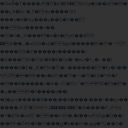
�GwǞ�Τ����z��aG�|F8�� 9[og�S��b��
��s,X�Rv-�,T�Hks����CK3
���v�N�1yy���u��G�t!��[
��kon����<��
��>�_VI����o�$�yG��׆
��tF��_�oGG9�s$�l@d�������^^
����X�J"�����}������/
�O��� $0�ӫ/�R�K�Uy�^�ԋ/�?_�~��|
����U�] �_1E�o��~������*�Fz�\�|�
Y,Z��h��s�p��"Y�~\��E2�"V6�?
���8�����c�#�~�~`�<O���
�؋���?����d��|
�]�g>x�����D���;��9����:���^��(rx��
����ޡ�Pn<2���i���0���𩆿�Jh���l�P_}U}
�7�[e�so`���m.�,�|��w!(0@�Q��/
�i�>�Ó#0�3����ୱ�b���.@g� ,��G�