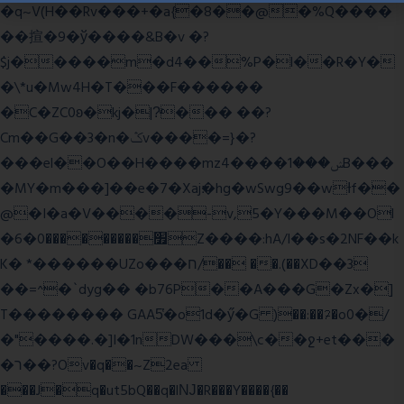
�q~V(H��Rv���+�a{�8��@�%Q����
��揎�9�ў����&B�v �?
$j�����m�d4��%P�l��R�Y�
�\*u�Mw4H�T���F������
�C�ZC0ʚ�kj�|?ͮ��� ��?
Cm��G��3�n�ݣv����=}�?
���el��O��H����mzݾ���1����4B���
�MY�m���]��e�7�Xaj׃�hg�wSwg9��wƗf��
@�I�a�V����-v,5�Y���M��Ol
�׿���������0�6Z����:hA/I��s�2NF��k
K� *������UZo���ח/�� ��.(��XD��3
��=^�`dyg�� �b76P��A���G�Zx�]
T�������� GAA5̔�o1d�ӳ�G )��:��ℱ�o0�/
�"����.�]I�1nDW���\c��ջ+et���
�ר��?Ov�q��~Z2ea
���J�q�ut5bQ��q�lǊ�R���Y����{��