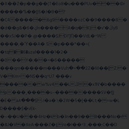
�X��Z�p��g��(T�Eo8�u���PUv���©r
�����"ҍ��|)5�J�B�?
�C4�����6g9����ozC��9����8�
�d��g&�6�ڮn����A�q�K}.�v'�ڭy8
��x5J��P� @����$JDI']Ƞ��VdL�^W
����,�Ύ��A� 5�p���*��=(
�tԛ��6�uzaІ����1�2�
�0��Y�;��<�6�����
���qm�����m���Vuհ�=��2Z�M��ɭ Z.�
V�Km> �N$��q^U7 �
��v
����� w%v4��Lڭ�x1N'�b����
p���˿����s~��������SV�![|
�E� a٨���$˖I�a�.\�2W�5�[��Lt;�=w�L
D����$�vEk-
�~��U���4Hz�kb�3n��9��8���No�r
�&I�V�XeA:���Z�{;ro�I��^3 ,���;C��D