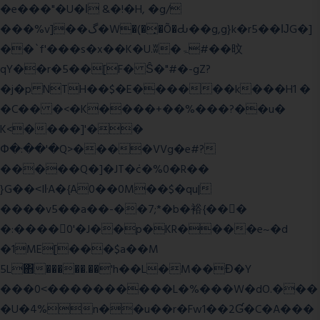
�e���"�U�ǀ &�!�H, �g/
���%v]��گ�W�(�̟�Õ�Ԃ��g,g}k�r5��ĲG�]
��`f'���s�x��K�U.ʬ�ۃ#��旼
qY��r�5��[F� Ŝ�"#�-gZ?
�j�p NTH��$�E������k���H1 �
�C�� �<�K����+��%���?��u�
K<����]'��
Փ�:��'�Q>����VVg�e#?
�����Q�]�JT�݁c�%0�R��
}G��˂IŀA�{A0��0M��$�qu|
����v5��a��-��7;*�b�裕{���ً
�:����0'�J��p�KR����e~�d
�1ME[���$a��M
5L΋�����.��'h��L�M��Ɖ�Y
���0˂����������L�%���W�dO.���
�U�4%n��u��r�Fw1��2Ɠ�C�A���