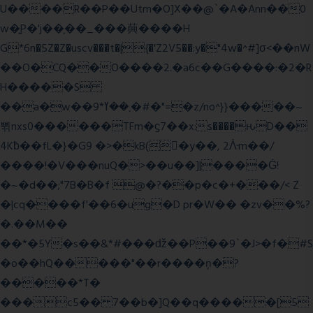
U����R��P��Utm�O]X��@`�A�Ann��0
w�͍P�'j��֛��_���䕟����H
G*6n�5Z�Z�uscv���t�|{�'Z2V5��:y�"4w�^#]σ<��nW
��O�CQ��O����2.�a6c��G����:�2�R
H�����S
��a�w��9*܂��ߌ�#�"=�z/no^}}�����~
쀢nxs0������TFm�ϛ7��x:s����ԋD��
4Kƀ��fL�}�G9 �>�kB(�ِy��, 2ᐿm��/
����!�V���nuQ�>��u��]|����Ġ!
�~�d��;"7B�B�f @�?��p�c�+���/< Z
�|cq����f'��6�ug�D pr�W�� �zv��%?
�.��M��
��*�5Y�s��&*#���ǆ��P��9`�J>�f�#S
�o��hQ�����"��r����ņ�?
�����*T�
���c5�� 7��b�]Q��q�����[5