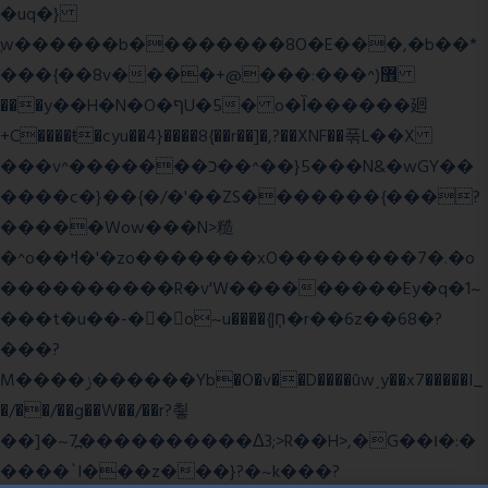
�uq�}
ֲw������b��������8O�E���,�b��*
���{��8v����+@���:���^)޾
���y��H�N�O�ףU�5� o�Ȉ������廻
+C����ŧ�cyu��4}����8{��r��]�,?��XNF��푺L��X
���v^�������כ��^��}5���N&�wGY��
����c�}��{�/�'��ZS�������{���?
�����Wow���N>糙
�^o��ߞ�'�zo�������xO��������7�.�o
����������R�v'W���������Ey�q�1~
���t�u��-�� o~u����{|ח֧�r��6z��68�?
���?
M����ݫ������Yb�O�v��D����ûw˯y��x7�����I_
�/��/��g��W��/��r?쵷
��]�~7߽����������Δ3;>R��H>,�G��ו�:�
���� `I���z���}?�~k���?