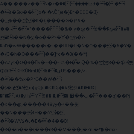
A��:���>��N�>�ٝ����;��tzd�� �!
�s�5ю��)b� �\Ĉ?)e�}B^��}
�_@���K�ݝ����G�)?#�
��~�="�����&�;y�@�۵��R@a�#�
��Ӵi��N�y;�o��P>�ϒ�n�?­
Raח�wW�����˫�s����N�O����6�Y�
�{G�h�O��� |��]*c��3(��٣}
�AZyt�O�R�v�~��~#.�l�̿�.Ԛ�%� 8��ʠaP
Q)[�R.KHKÙNmL�l���ېU5���/>-
���%x�P^C��W�
�ݙ�q�Am}gQ]c�hC�Dp|:�#$2�.��F��C|
�F��JAt�yHsY8� � �J��� ب��׼����q]��Pj
�K��@,�����48yy�+��됫
��N���4H��ů'�
��WV$�,�E��4��D!
�3��n���(���rR��M���]�Zn �ғ¶r�mx-