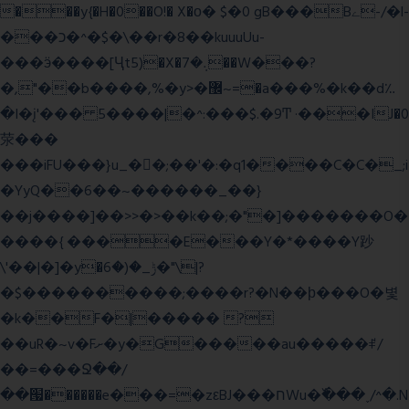
���y{�H�0��O!� X�о� $�0 gB���Bے-/�l-
���כ�^�$�\��r�8��kuuuUu-
���ӭ����[Ҷt5)�X�܉�7��W���?
�,"��b����,%�y>�޼~=�a���%�k��d؉
�I�į'��� 5����|�^:���$.�9Ͳ ·���IJ�0
荥���
���iFU���}u_�
�;��'�:�q1����C�C�_;i
�YyQ��6��~������_��}
��j����]��>>�>��k��;�"�]�������O�
����{ ����E���Y�*����Y䟞
\'��|�]�y�ݱ_�(�6�"\|?
�$����������;����r?�N��ϸ���O�볓
�k��F�|����� ?
��uR�~v�Fށ�y�G�����au�����ꑷ/
��=���Ջ��/
��՗������e���=�zεBJ���חWu�߰���˯/^�.N