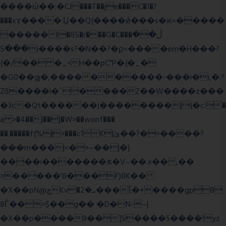
����ώ��:�CJ���T��je���C�1�?
���xϫ����:Џ��Q{����ǿ���s�ϰ=�����
�����l�85�r���G�C���ڵ��
���5i����s?�N��?�ϼ=����em�H���?
{�/�� �_<H��pC"P�{�_�
�G0��gj�;����������-���i�i,�:?
Zß����l�`����Z��W����z���
�3c�Qt������ן��������|{�c:�
a >�4��|��|�W>��wonf���
��.�����f{%|>���c1K|ئ��?�>����?
���m���|<�>~��|�}
����i�������ѫ�V~��.x�� ,��
>�����'8���F)8K��
�X��pN@ڇKv�ܝ�2���Î;�+����gp8
8Ѓ��>$��g�� �D�N-~|
�X��p����8��]S����S����!yz