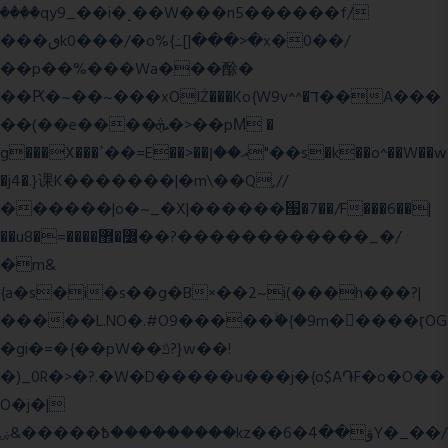
����qy9_��i�˻��W���n5������f/
���ٯk0���/�o%{߸[|���>�x�0��/
��p��%���Wa���酴�
��Ԗ�~��~���xOIŻ���Ko{W9v^^�ד��A���
��(��e����ܞ�>��pΜ �
g���X���ߴ��=E��>��އ��ן"��s�k��o^��W��w
�j4�.}课K�������|�m\��Q,//
������|o�~_�X|������՗�7��/F���6��|
��u8�=����߼�޾��?������������_�/
�m&
{a�s�i�s��g�B×��2~i(���h���?|
�����L.NO�.#O9�����ۙ�{�9m��ً���ӷOG
�gi�=
�{��pW��ݿ?}w��!
�)_0R�>�?.�W�D�����u���j�{o$A֏F�o�O��
O�j�|
߿�����&ۻ����ۛ�����kz��ۋ��4�6Y�_��/