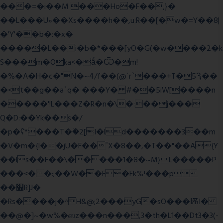
���=�i��M ���Ho�F��;}�
��L���U»��Xs����h��,u:R��[�w�=Y��8|
�'Y'��b�:�x�
�����L��i�b�*���[yO�G(�w����2�k
S���m�Oka<�ǻ�Ѿ�m!
�%�A�H�c�"N�~4/f��(@ʿr`���+T�5Ԇ��
�<t��g��a`q� ���Y� #��5iW[����n
�����'!L���Z�R�n�\�:��j���
Q�D:��Yk��s�/
�p�ʕ*���T�ؘ�2[I�ld�������3��m
�V�m�{I��jU�F��˭X�8��,�T��"��A{Y
��ls��F��\�����1�8�~M}L�����P
���<��:;��W��F�Fk%ʴ���p
��׫R]J�
�Rs����j�^H&@;2���yG�sO���ѬI�
��@�]~�w%�ஸz���n���,3�th�L1��Dt3�3(-