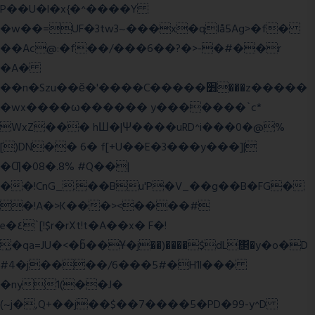
P��U�l�x{�^����Y
�w��=UF�3tw3~���x�qIå5Ag>�f�
��Ac@:�f��/���6��?�>-�#��r
�A�
��n�Szu��ӗ�'����C�����׻���z�����
�wx����ω������ y�������`c*
WxZ��� hШ�|Ψ����uRD^i���0�@%
[)DN�� 6� f[+U��E�3���y���]|
�Ƣ�08�.8% #Q��|
��!CnG_.��Bu'P�V_��g��B�FG�
�!A�>K���><����#
e�٤`[!$r�rXt!t�A��x� F�!
̮�qa=JU�<�b̃��Ұ�j��)����$dL΢�y�o�D
#4�j����/6���5#�H1l���
�ny1(��J�
(~j�,Q+��j��$��7����5�PD�99-y^D