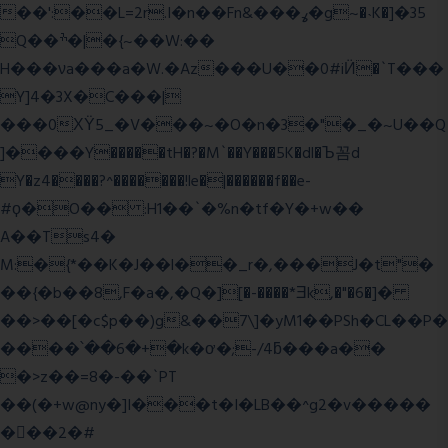
��':��L=2r.I�n��Fn&���ߩ�g~�˴K�]�35
Q��ׯ�|�{~��W:��
H���νa���a�W.�Az���U��0#iӤ�`T���
Y]4�3X�C���|
���0ХΫ5_�V���~�O�n�3�"�_�~U��Q
]����Y�����tH�?�M`��Y���5K�dl�Ъ꼼d
Y�z4����?^�������!le�|������f��e-
#ϙ�O�� :H1��`�%n�tf�Y�+w��
A��Ts4�
M:�{*��K�J��l��_r�,���J�t"�
��{�b��8,F�a�,�Q�][�-����*Ǝk,�"�6
�]�
��>��[�c$p��)g&��7\]�yM1��PSh�CL��P�
����՝��6�+�k�ơ�;-/4ƃ���a��
�>z��=8�-��`PT
��(�+w@ny�]I���t�I�LB��^g2�v�����
��ٕ�2�#