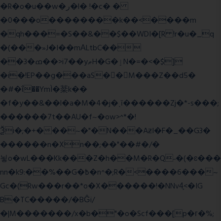
�R�o�u��w�ر�l� !�c� �
�0���o��������k��<����m
�qh���=�S��&��$��WDI�[R !r�u�_q
�(���»J�I��mΑLtbC��
��3�ߘ��>i7��yޠH�G�ٳN�=�<�$]
�i�!EP��g���aS��M���Z��d5�
�#�ΐ��YmÌ�棻k��
�f�y��&��l�a�M�4�j�ˎī������Zj�*-s���;
������7t� �AU�f~�ow>^*�!
Ѯi�;�+���~�"�N���AƶI�F�_��G3�
������n�Xn��;��"��#�/�
뇧o�wL���Kk���Z�h��M�R�Q˶�(�ɛ���
nn�k9:��%��G�߿�n^�;R�<����6���~
Gc�(Rw���r��*o�X������!�NNv4̙<�IG
B�TC�����/�BĜï/
�|M�������/x�b�"�o�Scf���[p�г�%;