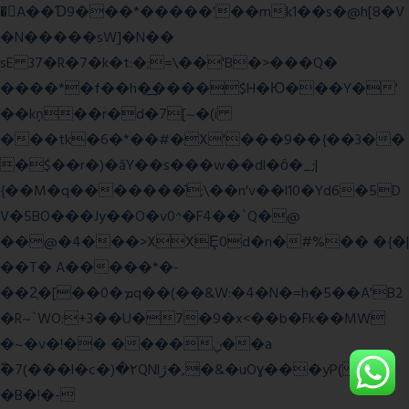
�A��Ɗ9���*�����'��mk1��s�@h[8�V
�N�����sW]�N��
sE 37�R�7�k�t:�;=\��'B�>���Q�
����*�f��h�͢����$H�Ю���Y�'
��kņ��r�d�7[~�(i
���tk�6�*��#�X'���9��{��3��
�$��r�)�āY��s���w��dl�ȏ�_;|
{��M�q�������̆;\��n'v��l10�Yd6�5D
V�5BO���Jy��O�v0^�F4��`Q�@
��@�4���>XXȨ0d�n�#%�� �{�|
��T� A�����*�-
��2͔�[��0�ܡq��(��&W:�4�N�=h�5��A'B2
�R~`WO:+3��U�7�9�x<��b�Fk��MW
�~�v�!�� ����ݧ��a
ّ�7(���l�c�)�۲QNlڙ�,�&�uOɣ���yP( z�D|
�B�!�-