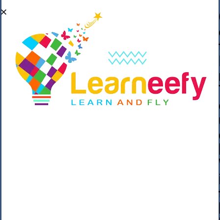
��o��C���ǡ���,����*�3��#eۧ_>\��z
�K{DQg�Ϯ��]u��3o�V~�/��@��??
����Y�]�s�n���s
h_��������/
����p��|
��^��������$��ٽ�P���~��4���Snn^
$ ����Ogy/|>ڿ|�I��'A�n��1�$�}
�__�ߝ�~�Α/'��8_@A�m~�Wѻ�ׯ�9|9+>�>�
=c"'��K���X�:��?j�ԫ��-
����������y���mK���?/
���|y���������_N $��!8w�//
���[��}��As���3�P�k��{_?
�_o�k�e����^8{��տ���޾���
i������2<�2��3>��Η�Ņz������:��^��
��_��~�9_Oz��9l�����O��Ż˗����
)�4޽��-����n�����y�^m��݆{ڧ�/
�o�m��"x�۝(�����Żo���Wm)��_~�S�