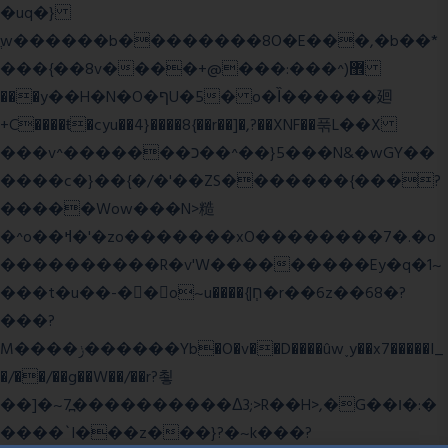
�uq�}
ֲw������b��������8O�E���,�b��*
���{��8v����+@���:���^)޾
���y��H�N�O�ףU�5� o�Ȉ������廻
+C����ŧ�cyu��4}����8{��r��]�,?��XNF��푺L��X
���v^�������כ��^��}5���N&�wGY��
����c�}��{�/�'��ZS�������{���?
�����Wow���N>糙
�^o��ߞ�'�zo�������xO��������7�.�o
����������R�v'W���������Ey�q�1~
���t�u��-�� o~u����{|ח֧�r��6z��68�?
���?
M����ݫ������Yb�O�v��D����ûw˯y��x7�����I_
�/��/��g��W��/��r?쵷
��]�~7߽����������Δ3;>R��H>,�G��ו�:�
���� `I���z���}?�~k���?