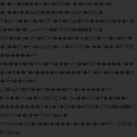
�^��R���?k�Q�:N�=��hXkiK��h�|
�^��b��$w���N�I�w�Z8Ɲ ͚�
Ŷ�įV`O���:��%�@�*ʊD���B���+櫥
Z��D�r�Fص m Iʶ���F.t��)����.�L뢅
Æi0�N�g�Q�ACch����8�\L�j]�=�w�N*�
�$��)��ag2\�nک�#<� ��C�� �IR얲
��|����eY?
8�j��8I�h�Vmk����m��Eh�����C��
�a�#��*�n����y<�)���s�X7�hv�J��i�[9
�A���6`
pǮ�ԡ(�����1��^�$�����I־
�E��Ϥ^g��'0|ꠓ[[4ΐ�>Zm���Y��B��?
������j��JF�X�ך�Ʊ0�I�мT2�>P̶S���t���ͩ�
NE]`is��(��\X�py�
x"HmS�QK1�3��(�1���0�v��b�p�P؃;EG�"w
�f&z@|