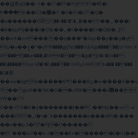
��Ϣ룟qQ��~f� � ��|�㽟�!
Ի���K��3ٓ�׸�?`�S��L�Q�-
�a������OЙ��<��?�":�_�I��7��_.���|
�R�|qy|���{�{11B;��_�\����Ef�Q8|i�_|
��w4�zm���.��q���"�3a.p��y��g�p
GJ�y��႑�*�uP����@[%0���h\&4@������}o^Vm^X
X���F]��aH���L�S9:4�l��=�@�jV�=�Dx��?
��h����|�!zu} H!Ī�P�i\{�����l 040y24H3lv��� �����
�Q�瀞
��vw�{qb�����6"���8ڻ�w����X��v
T�� @zK��'&K�G��cϑW����s޾��]|
?YF�� ?
O��>9�K�{;�������[��˝;��h6[��:w~e
���E�ۅl�\�`A�������p���A�,���
��x��p.9�"�'F|�O��i���
�`���iv7��e~l���Kx������[�O{��|