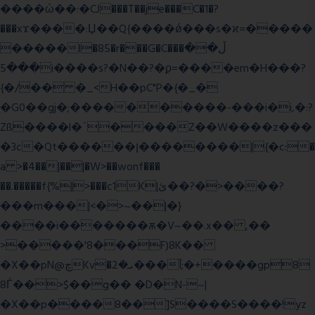
����ώ��:�CJ���T��je���C�1�?
���xϫ����:Џ��Q{����ǿ���s�ϰ=�����
�����l�85�r���G�C���ڵ��
���5i����s?�N��?�ϼ=����em�H���?
{�/�� �_<H��pC"P�{�_�
�G0��gj�;����������-���i�i,�:?
Zß����l�`����Z��W����z���
�3c�Qt������ן��������|{�c:�
a >�4��|��|�W>��wonf���
��.�����f{%|>���c1K|ئ��?�>����?
���m���|<�>~��|�}
����i�������ѫ�V~��.x�� ,��
>�����'8���F)8K��
�X��pN@ڇKv�ܝ�2���Î;�+����gp8
8Ѓ��>$��g�� �D�N-~|
�X��p����8��]S����S����!yz