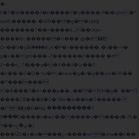
�؛
E�7�W����3�H����Y�\l����v1�i�qtm�°
wp8\�����-�WŇ���g��}ψɱ|
�������7��<���
�6_��Uk|w-
����8>:������O��� @�ӣ��䢀
G=��9�yǻٷ#����6K�P�<������; �\��=>�
g�x��qrb���~א� ����^|������?
2>��n_:T�j��g��X��3�\x��Z-
�c��.�O�Q�^n/�,�rww�g�/�ۧg��yvr�ON��
�T������(
�&����4>���p��_���H�g�`��ƪ
����8َ���8� �󳳦Bw�w��Nֻ�ߖ�����.
�ў!��}|�D�Nqߖ���������-
���9D����n�̶wc�l�֑����o�{���{�:ZK�,
't��>͍ى�ݝ�/
���ǙQ�z�o����Ļ>����w�sHa��E��