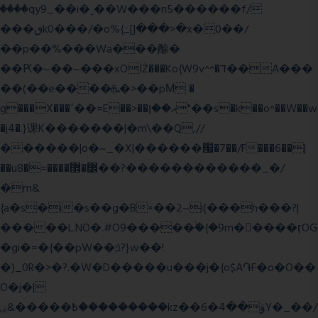
����qy9_��i�˻��W���n5������f/
���ٯk0���/�o%{߸[|���>�x�0��/
��p��%���Wa���酴�
��Ԗ�~��~���xOIŻ���Ko{W9v^^�ד��A���
��(��e����ܞ�>��pΜ �
g���X���ߴ��=E��>��އ��ן"��s�k��o^��W��w
�j4�.}课K�������|�m\��Q,//
������|o�~_�X|������՗�7��/F���6��|
��u8�=����߼�޾��?������������_�/
�m&
{a�s�i�s��g�B×��2~i(���h���?|
�����L.NO�.#O9�����ۙ�{�9m��ً���ӷOG
�gi�=
�{��pW��ݿ?}w��!
�)_0R�>�?.�W�D�����u���j�{o$A֏F�o�O��
O�j�|
߿�����&ۻ����ۛ�����kz��ۋ��4�6Y�_��/