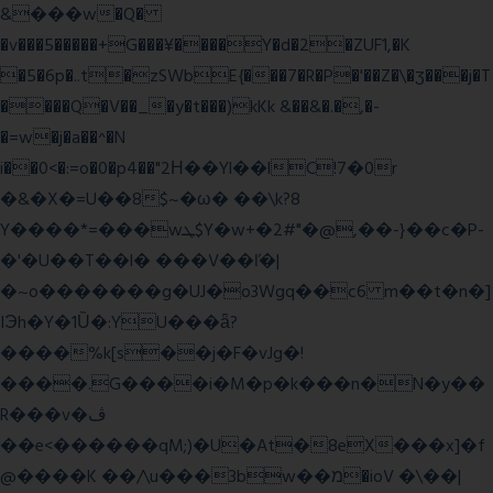
&���w�Q�
�v���5�����+G���¥����Y�d�2�ZUF1,�K
�5�6p�..t�zSWbE{���7�R�P�'��Z�\�ʒ���j�T
����Q�V��_�y�t���)kKk &��&�.�,�-
�=w�j�a��^�N
i��0<�:=o�0�p4��"2Η��Yl��lC!7�0r
�&�X�=U��8$~�ω� ��\k?8
Y����*=���wܛ$Y�w+�2#"�@,��-}��c�P-
�'�U��T��l� ���V��ľ�|
�~o�������g�UJ�o3Wgq��c6 m��t�n�]
IЭh�Y�1Ȕ�:YU���ǟ?
����%k[s��j�F�vJg�!
����.G����i�M�p�k���n�N�y��
R���v�ڤ
��e<������qM;)�U�At�8eX���x]�f
@����K ��/\u���3bw��מ�ioV �\��|