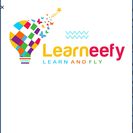
��o��C���ǡ���,����*�3��#eۧ_>\��z
�K{DQg�Ϯ��]u��3o�V~�/��@��??
����Y�]�s�n���s
h_��������/
����p��|
��^��������$��ٽ�P���~��4���Snn^
$ ����Ogy/|>ڿ|�I��'A�n��1�$�}
�__�ߝ�~�Α/'��8_@A�m~�Wѻ�ׯ�9|9+>�>�
=c"'��K���X�:��?j�ԫ��-
����������y���mK���?/
���|y���������_N $��!8w�//
���[��}��As���3�P�k��{_?
�_o�k�e����^8{��տ���޾���
i������2<�2��3>��Η�Ņz������:��^��
��_��~�9_Oz��9l�����O��Ż˗����
)�4޽��-����n�����y�^m��݆{ڧ�/
�o�m��"x�۝(�����Żo���Wm)��_~�S�