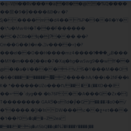
�q~V(H��Rv���+�a{�8��@�%Q����
��揎�9�ў����&B�v �?
$j�����m�d4��%P�l��R�Y�
�\*u�Mw4H�T���F������
�C�ZC0ʚ�kj�|?ͮ��� ��?
Cm��G��3�n�ݣv����=}�?
���el��O��H����mzݾ���1����4B���
�MY�m���]��e�7�Xaj׃�hg�wSwg9��wƗf��
@�I�a�V����-v,5�Y���M��Ol
�׿���������0�6Z����:hA/I��s�2NF��k
K� *������UZo���ח/�� ��.(��XD��3
��=^�`dyg�� �b76P��A���G�Zx�]
T�������� GAA5̔�o1d�ӳ�G )��:��ℱ�o0�/
�"����.�]I�1nDW���\c��ջ+et���
�ר��?Ov�q��~Z2ea
���J�q�ut5bQ��q�lǊ�R���Y����{��