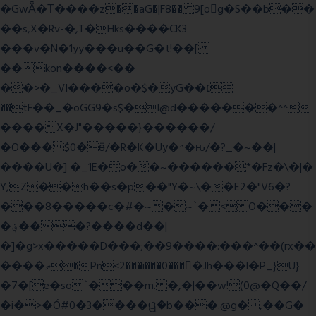
�GwǞ�Τ����z��aG�|F8�� 9[og�S��b��
��s,X�Rv-�,T�Hks����CK3
���v�N�1yy���u��G�t!��[
��kon����<��
��>�_VI����o�$�yG��׆
��tF��_�oGG9�s$�l@d�������^^
����X�J"�����}������/
�O��� $0�ӫ/�R�K�Uy�^�ԋ/�?_�~��|
����U�] �_1E�o��~������*�Fz�\�|�
Y,Z��h��s�p��"Y�~\��E2�"V6�?
���8�����c�#�~�~`�<O���
�؋���?����d��|
�]�g>x�����D���;��9����:���^��(rx��
����ޡ�Pn<2���i���0���𩆿�Jh���l�P_}U}
�7�[e�so`���m.�,�|��w!(0@�Q��/
�i�>�Ó#0�3����ୱ�b���.@g� ,��G�