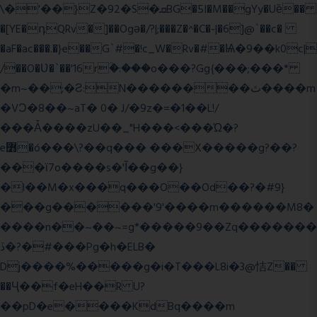
\�'��}Z�92�S�ܩBG�5I�M��gYy�Uȅ��
�[YE�դQRv�]��Ogə�/?|;���Z�^�C�-|�6]@`��c�
�aF�ac���.�}e��G`#�!c_W�Rv�#�Ѩ�9��k0c|
/��O�Ʋ�`��'16rؒ�:���o���?Gg{���;���*
�m~��;�Ƨ:N��������ٿ����m
�VϽ�8��~aT� 0� J/�9z�=�1��L!/
���Ǡ����zU��_"H���<���Ώ�?
e߻�ó���\?��q��� ���X�����g?��?
���ϊ7o����s�'Ĩ��g��}
�l��M�x���q���O��Od��?�#9}
���g������'9'����m������M8�
����n��~��~=g*�����9��Zq�������
ڏ�?�#���Pg�h�ELB�
Dj����%�����g�i�T���L8i�3@恄Z��
��Ҷ��f�eH��R U?
��pD�e����KdBq����m