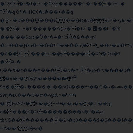
�1V�>�J�,z~�4g�����rf�>���]m~�
T�q Qf'�`HGX�;���+��q
�~�O������8���B@t� %BF�-yJm�!
�|��" =�8�����Ya��fz`� ޶��E`�0}
���1��6@a�Ȍ�r�4�^'g�&��yr}|
�tE���]�n�+���I����h{�_̣��2�#� q
�A��``���zx!:������,�XG� Qx�
?
�r#-�
C��#�c���#���D�N�^"N�3p�"v����0�
�V�}�ey@�����߾?��
9q���ޣ�����L��pQx���^^��;Q�~�~=y��
$9hj�D:���IS�#�<@ԃY�
�-+ssS23�IC��+59� �u���tJǏ��}p
d����;Z�O���:�����<�f�#@
tbVĞ���������2^�p0����9�6���1��
=!Ǎ��*J�w�