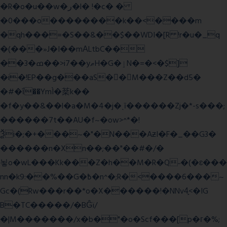
�R�o�u��w�ر�l� !�c� �
�0���o��������k��<����m
�qh���=�S��&��$��WDI�[R !r�u�_q
�(���»J�I��mΑLtbC��
��3�ߘ��>i7��yޠH�G�ٳN�=�<�$]
�i�!EP��g���aS��M���Z��d5�
�#�ΐ��YmÌ�棻k��
�f�y��&��l�a�M�4�j�ˎī������Zj�*-s���;
������7t� �AU�f~�ow>^*�!
Ѯi�;�+���~�"�N���AƶI�F�_��G3�
������n�Xn��;��"��#�/�
뇧o�wL���Kk���Z�h��M�R�Q˶�(�ɛ���
nn�k9:��%��G�߿�n^�;R�<����6���~
Gc�(Rw���r��*o�X������!�NNv4̙<�IG
B�TC�����/�BĜï/
�|M�������/x�b�"�o�Scf���[p�г�%;