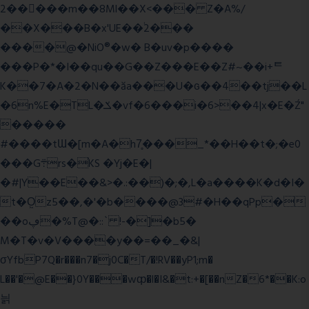
2�����m��8Ml��X<��� Z�A%/
��X���B�x'UE��֔2���
����@�NiO®�w� B�uv�p����
���P�*�I��qu��G��Z��� E��Z#~��i+ᄐ
K��7�A�2�N��ăa���U�ɢ��4��tj��L
�6n%E�TL�ݎ�vf�6���i�6>��4|x�E�Ź"
�����
#����tƜ�[m�A�h7̥���_*��H��t�;�e0
���G܊rs�֗KS �Yj�E�|
�#|Y��E��&>�.:��)�;�,L�a����K�d�I�
t�O͖z5��,�'�b����@3#�H��qPp�
��oڥ�%T@�::` !-�]�b5�
M�T�v�V����y��=��_�&|
σYfbP7Q�r���n7�j0C�T/�!RV��yP1;m�
L��'�@E��}0Y���wȹ�l�I&�t:+�[��nZ�6*��K:o
늵