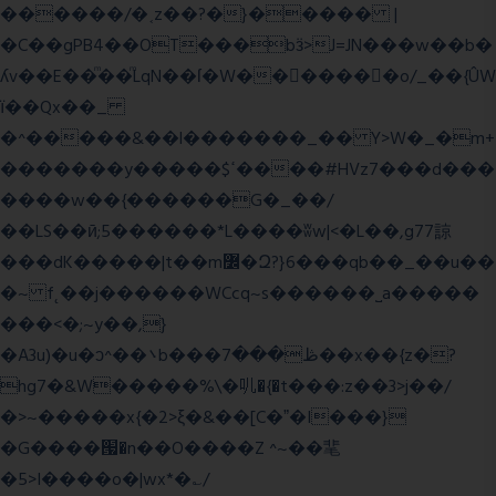
������/�˱z��?�}����� |
�C��gPB4��OT���bӟ>J=JN���w��b�
ʎv��E��ͫ��ͫLqN��ſ�W���ً����o/_��{ÛW
ї��Qx��_
�^�����&��l�������_�� Y>W�_�m+
�������y�����$ߵ����#HVz7���d���
����w��{������G�_��/
��LS��ӣ;5������*L����ʬw|<�L��,g77諒
���dK�����|t��m߼�Զ?}6���qb��_��u��
�~ f˛��j������WCcq~s������˽a�����
���<�;~y��,}
�A3u)�u�ͻ^��܌b���ڟ���7��x��{z�?
hg7�&W�����%\�䶷�{�t���:z��3>j��/
�>~�����x{�2>ξ�&��[C�ˮ�I���}
�G����՗�n��O����Z ^~��靟
�5>I����o�|wx*�؎/