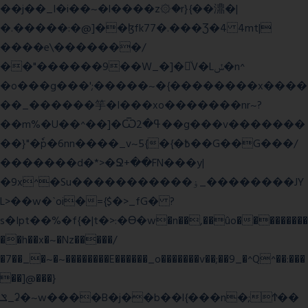
��j��_I�i��~�l����z۞�r}{��濎�|
�.�����:�@]��ɮfk77�.���Ʒ�4 4mt|
����e\�������/
��"������9��W_�]�ͮV�Lݽ�n^
�o���g���';�����~�{��������x����
��_������竽�I���xo�������nr~?
��m%�U��^��]�Ѿߟ�2��g���v�������
��}"�ٗp�6nn����_v~5{�{�߿��G��G���/
�������d�*>�Ջ+��FN���y|
�9x^�Su�����������ۏ_��������JY
L>��w�ˋoi�={$�>_fG� ?
s�Ipt��%�f{�|t�>:�ϴ�w�n��,��ûo���������
��h��x�~�Nz�����/
�7��_�~�~��������E������_o�������v��;��9_�^Q^��:���
��]@���}
ݏ_ʡ�~w����B�j��b��l{���n�;Ϯ��