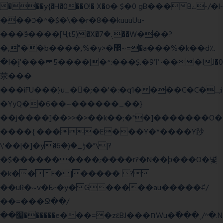
���y{�H�0��O!� X�о� $�0 gB���Bے-/�l-
���כ�^�$�\��r�8��kuuuUu-
���ӭ����[Ҷt5)�X�܉�7��W���?
�,"��b����,%�y>�޼~=�a���%�k��d؉
�I�į'��� 5����|�^:���$.�9Ͳ ·���IJ�0
荥���
���iFU���}u_�
�;��'�:�q1����C�C�_;i
�YyQ��6��~������_��}
��j����]��>>�>��k��;�"�]�������O�
����{ ����E���Y�*����Y䟞
\'��|�]�y�ݱ_�(�6�"\|?
�$����������;����r?�N��ϸ���O�볓
�k��F�|����� ?
��uR�~v�Fށ�y�G�����au�����ꑷ/
��=���Ջ��/
��՗������e���=�zεBJ���חWu�߰���˯/^�.N