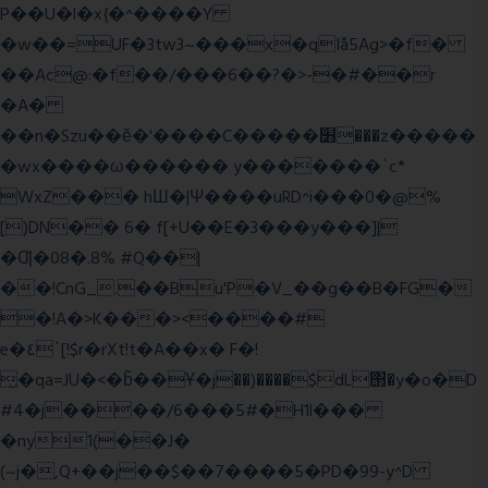
P��U�l�x{�^����Y
�w��=UF�3tw3~���x�qIå5Ag>�f�
��Ac@:�f��/���6��?�>-�#��r
�A�
��n�Szu��ӗ�'����C�����׻���z�����
�wx����ω������ y�������`c*
WxZ��� hШ�|Ψ����uRD^i���0�@%
[)DN�� 6� f[+U��E�3���y���]|
�Ƣ�08�.8% #Q��|
��!CnG_.��Bu'P�V_��g��B�FG�
�!A�>K���><����#
e�٤`[!$r�rXt!t�A��x� F�!
̮�qa=JU�<�b̃��Ұ�j��)����$dL΢�y�o�D
#4�j����/6���5#�H1l���
�ny1(��J�
(~j�,Q+��j��$��7����5�PD�99-y^D