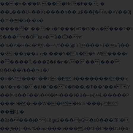
���=�i��M ���Ho�F��;}�
��L���U»��Xs����h��,u:R��[�w�=Y��8|
�'Y'��b�:�x�
�����L��i�b�*���[yO�G(�w����2�k
S���m�Oka<�ǻ�Ѿ�m!
�%�A�H�c�"N�~4/f��(@ʿr`���+T�5Ԇ��
�<t��g��a`q� ���Y� #��5iW[����n
�����'!L���Z�R�n�\�:��j���
Q�D:��Yk��s�/
�p�ʕ*���T�ؘ�2[I�ld�������3��m
�V�m�{I��jU�F��˭X�8��,�T��"��A{Y
��ls��F��\�����1�8�~M}L�����P
���<��:;��W��F�Fk%ʴ���p
��׫R]J�
�Rs����j�^H&@;2���yG�sO���ѬI�
��@�]~�w%�ஸz���n���,3�th�L1��Dt3�3(-