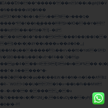
�A��Ɗ9���*�����'��mk1��s�@h[8�V
�N�����sW]�N��
sE 37�R�7�k�t:�;=\��'B�>���Q�
����*�f��h�͢����$H�Ю���Y�'
��kņ��r�d�7[~�(i
���tk�6�*��#�X'���9��{��3��
�$��r�)�āY��s���w��dl�ȏ�_;|
{��M�q�������̆;\��n'v��l10�Yd6�5D
V�5BO���Jy��O�v0^�F4��`Q�@
��@�4���>XXȨ0d�n�#%�� �{�|
��T� A�����*�-
��2͔�[��0�ܡq��(��&W:�4�N�=h�5��A'B2
�R~`WO:+3��U�7�9�x<��b�Fk��MW
�~�v�!�� ����ݧ��a
ّ�7(���l�c�)�۲QNlڙ�,�&�uOɣ���yP( z�D|
�B�!�-