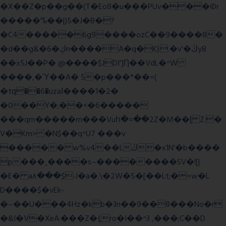
�X��Z�p��g��(T�Eo8�u���PUv���©r
�����"ҍ��|)5�J�B�?
�C4�����6g9����ozC��9����8�
�d��g&�6�ڮn����A�q�K}.�v'�ڭy8
��x5J��P� @����$JDI']Ƞ��VdL�^W
����,�Ύ��A� 5�p���*��=(
�tԛ��6�uzaІ����1�2�
�0��Y�;��<�6�����
���qm�����m���Vuհ�=��2Z�M��ɭ Z.�
V�Km> �N$��q^U7 �
��v
����� w%v4��Lڭ�x1N'�b����
p���˿����s~��������SV�![|
�E� a٨���$˖I�a�.\�2W�5�[��Lt;�=w�L
D����$�vEk-
�~��U���4Hz�kb�3n��9��8���No�r
�&I�V�XeA:���Z�{;ro�I��^3 ,���;C��D