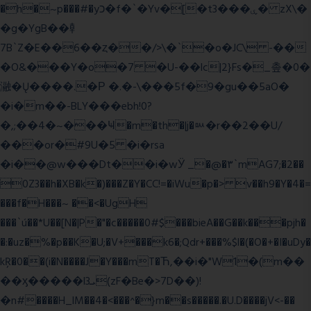
�h�~p���#�yכ�f�`�Yv�[�t3���ۑ� zX\�
�g�YgB��龺
7B`Z�E��6��ȥ��/>\�`�o�JC\ -��
�O&���Y�o�7 �U-��lc|2}Fs�_촢�0�
瀜�Ų����.�Ρ �.�-\���5f�9�gu��5aO�
�i�m��-BLY���ebh!0?
�,;��4�~���Ҹ�m�th�|j�ᇞ�r��2��U/
���or�#9U�5 �i�rsa
�i��@w���Dt��i�wӰ _�@�٣`mAG7;�2��
0Z3��h�XB�k�)���Z�Y�CC!=�iWu�p�> v��h9�Y�4�=
���f�H���~ ��<�UgH
���`ú��*U��[N�|P�"�c�����0#$���bieA��G��k���pjh�
�:�uz�%�p��K�U;�V+���k6�;Qdr+���%$l�(�O�+�I�uDy�
kŖ�0��(i�N����J�Y���mT�Ћ,��i�"W1�(m��
��ӽ�����l3ܝ(zF�Be�>7D��)!
�n#����H_lM��4�<���^�}m��s�����.�U.D����jV<-��