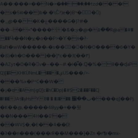
A��:���>��N�>�ٝ����;��tzd�� �!
�s�5ю��)b� �\Ĉ?)e�}B^��}
�_@���K�ݝ����G�)?#�
��~�="�����&�;y�@�۵��R@a�#�
��Ӵi��N�y;�o��P>�ϒ�n�?­
Raח�wW�����˫�s����N�O����6�Y�
�{G�h�O��� |��]*c��3(��٣}
�AZyt�O�R�v�~��~#.�l�̿�.Ԛ�%� 8��ʠaP
Q)[�R.KHKÙNmL�l���ېU5���/>-
���%x�P^C��W�
�ݙ�q�Am}gQ]c�hC�Dp|:�#$2�.��F��C|
�F��JAt�yHsY8� � �J��� ب��׼����q]��Pj
�K��@,�����48yy�+��됫
��N���4H��ů'�
��WV$�,�E��4��D!
�3��n���(���rR��M���]�Zn �ғ¶r�mx-