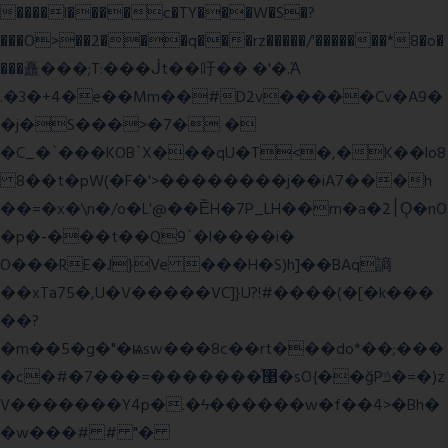
����l����c�TY���W�S�?
���O>��2���q���rz�����/'�������*8�o�
���矗���;T:���ᒎt��吁�� �'�.Ὰ
.�3�+4�e��Mm��#D2v�����Cv�A9�
�j�S���>�7� �
�C_�`���KOB`X���qU�T<�,�K��lo8
8��t�pW(�F�'>��������j��iA7���h
��=�x�\n�/o�L'@��ȄH�7P_LH��m�a�2׀Ǫ�nO
�p�-���t��Q9`�l����i�
O���RE�J}Ve ���H�S)h]��BAq謪
��xTa75�,U�V��
���VC]}U?!#��
��(�[�k���
��?
�m��5�g�"�ѩsw���8c��rt���do*��;���
�c�#�޳�ͯ������=���7�sO{��ğPݿ�=�)z
V�������Y4p�.�ϟ������w�f��4>�Bh�
�w���# # "�