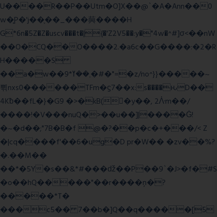
U����R��P��Utm�O]X��@`�A�Ann��0
w�͍P�'j��֛��_���䕟����H
G*6n�5Z�Z�uscv���t�|{�'Z2V5��:y�"4w�^#]σ<��nW
��O�CQ��O����2.�a6c��G����:�2�R
H�����S
��a�w��9*܂��ߌ�#�"=�z/no^}}�����~
쀢nxs0������TFm�ϛ7��x:s����ԋD��
4Kƀ��fL�}�G9 �>�kB(�ِy��, 2ᐿm��/
����!�V���nuQ�>��u��]|����Ġ!
�~�d��;"7B�B�f @�?��p�c�+���/< Z
�|cq����f'��6�ug�D pr�W�� �zv��%?
�.��M��
��*�5Y�s��&*#���ǆ��P��9`�J>�f�#S
�o��hQ�����"��r����ņ�?
�����*T�
���c5�� 7��b�]Q��q�����[5