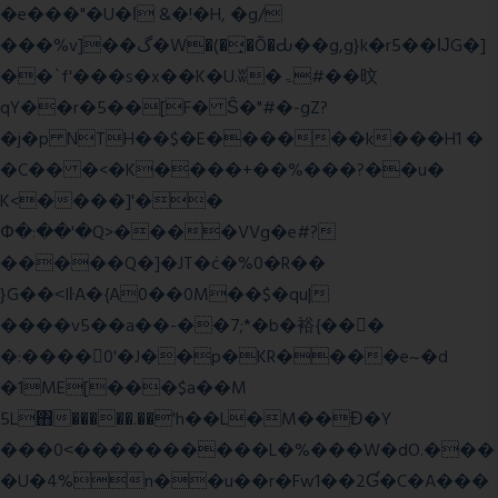
�e���"�U�ǀ &�!�H, �g/
���%v]��گ�W�(�̟�Õ�Ԃ��g,g}k�r5��ĲG�]
��`f'���s�x��K�U.ʬ�ۃ#��旼
qY��r�5��[F� Ŝ�"#�-gZ?
�j�p NTH��$�E������k���H1 �
�C�� �<�K����+��%���?��u�
K<����]'��
Փ�:��'�Q>����VVg�e#?
�����Q�]�JT�݁c�%0�R��
}G��˂IŀA�{A0��0M��$�qu|
����v5��a��-��7;*�b�裕{���ً
�:����0'�J��p�KR����e~�d
�1ME[���$a��M
5L΋�����.��'h��L�M��Ɖ�Y
���0˂����������L�%���W�dO.���
�U�4%n��u��r�Fw1��2Ɠ�C�A���