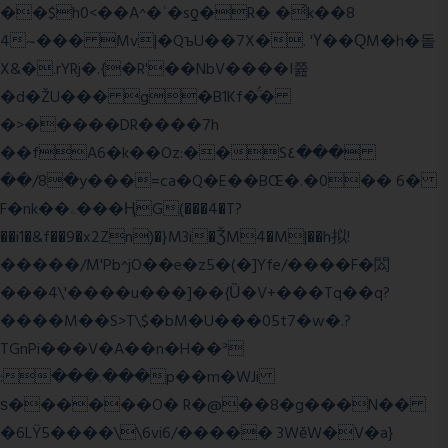
��$h0<��A^�ʿ�sƍ�R� �͗k��8
4~��� Mv|�QъU��7X�. 'Ү��ԚM�h�돝
X&�.rYRj�.{�R'��NbV����I쯆
�d�ŽU��� g�B1Kf�̈́�
�>�����DR����7h
��fA6�k�
�Oz:��S٤���
��/8�y���=ca�Q�E��BŒ�.�0�� 6�
F�nk��ۦ���ҢG(���4�T?
��i1�&f��9�x2Zn)�}M3i�ǮM4�M|��h拟!
�����/M'Pb^jO��e�z5�(�]Yfe/����F�閦
���4\'����u���]��{Ȕ�V+���Tq��q?
����M��S>T\$�bM�U���05t7�w�.?
TGnPi���V�A��n�H��ᐣ
:���.���p��m�WJi
ѕ������O� R�@��8�g���N��
�6LŸ5����\\6vi6/����� 3WěW�V�a}