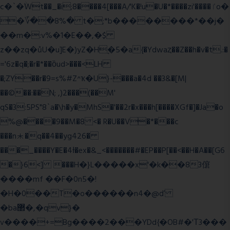
c�`�ۨWt��_�i;8����4[���A/'K�!u�U�*����zi'����ٵo�
�؆��8%� t�;*b��������*��j�
��m�:v%�1�E��,�$
z��zq�ůU�u]E�)yZ�Hׇ�5�a{�Ydwaȥ��Z��h�v�t.:�
='6z�q�;�r�*��ȍud>���<LH
�;ZY��r�9=s%#Z^ҡ�U}-���a�4d ��3&�[M|
��©��:��N; ,)2���(��M'
qS�3:5PS"8`a�\h�y�MhS�'��2r�x���h[����XGf�]�Ja�o
%@����9��M�8 <� R�U��V�*���c
���n⯸�q��4��yg426�
���_����Y�E�4Ɨ�ex�&_<�������#�EP��P[��<��H�A��[G6
�}6<] ���H�}L�����x'�k��83僒
����mf ��F�0n5�!
�H�0��T�o������n4�@ď
�ba޲�,�qv}�
v����+=Bg����2���YDd{�OB#�'Τ3���