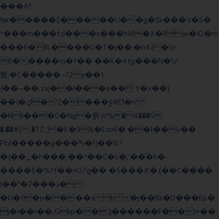
���A?
Iۭѡr�����$�����U��g�$k���V�5�
^���m���ߙd���x���hM�X�Rw�IO�m
���6�RL����U�T�j��;�h4:l�\n
6�����m�f�� ��K�4tg���N�\/
뷆;�C�����~?2y��t
{��~��,zvj��l���a�� Y�x��}
��{�ڮ�'Z����
ջ4E1�n'
�Nll���0�Ng�륽Vr% �4���5
�.��#}.�TZݩ�K�9&�Eze6�.��ŀ��v��
PЫ�����g���ߒ�Fj��N.?
�{��_�h���,��^��C�c�,'��ͦ�h�-
����6�%?f��nO7 g�� �S���:K�.(��C����
I��"�7 ���ڎ�
�U�f�p����ah �j��Bs�D���Ep�
j�i��r��,Gkp��.ҙ������F��1+��