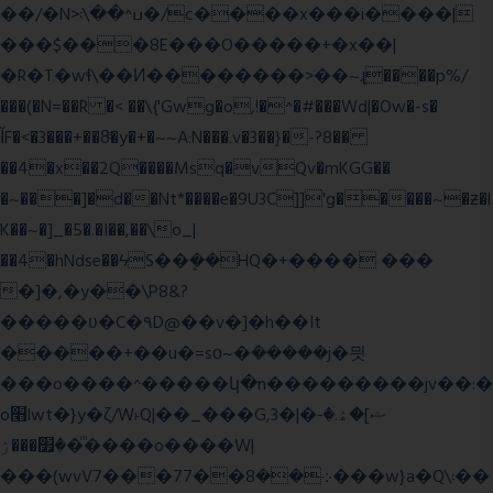
��/�N>ߎ^��\܃�/c����x���i����|
���$���ܿ8E���O�����+�x��|
�R�T�wɬ\� �И��������>��~ɻ����p%/
���(�N=��R �< ��\{'Gwg�o,!�^�#���Wd|�Ow�-s�
ĬF�<�3���+��8ͣ�y�+�~~A:N���.v�3��}�-?8��
��4�x��2Q����Msq�vQv�mKGG��
�~���]�d��Nt*����e�9U3C]]'g�����~�ƶ�l
K��~�]_�5�.�I��,��\o_|
��4�hNdse��ϟS��ܷ��HQ�+���� ���
�]�,�y��\P8&?
�����ʋ�C�۹D@��v�]�h��It
�����+��u�=sο~�ܿ�����j�믯
���o����^�����կ�n���������jv��:�
o׫lwt�}y�ζ/W˫Q|��_���G,3�|�ޝ]�ۿ.�-
�׿���ۯ�ͫ����o����W|
���(wvV܀��8��77���7���w}a�Q\܃��