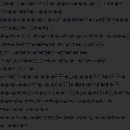
��':��L=2r.I�n��Fn&���ߩ�g~�˴K�]�35
Q��ׯ�|�{~��W:��
H���νa���a�W.�Az���U��0#iӤ�`T���
Y]4�3X�C���|
���0ХΫ5_�V���~�O�n�3�"�_�~U��Q
]����Y�����tH�?�M`��Y���5K�dl�Ъ꼼d
Y�z4����?^�������!le�|������f��e-
#ϙ�O�� :H1��`�%n�tf�Y�+w��
A��Ts4�
M:�{*��K�J��l��_r�,���J�t"�
��{�b��8,F�a�,�Q�][�-����*Ǝk,�"�6
�]�
��>��[�c$p��)g&��7\]�yM1��PSh�CL��P�
����՝��6�+�k�ơ�;-/4ƃ���a��
�>z��=8�-��`PT
��(�+w@ny�]I���t�I�LB��^g2�v�����
��ٕ�2�#