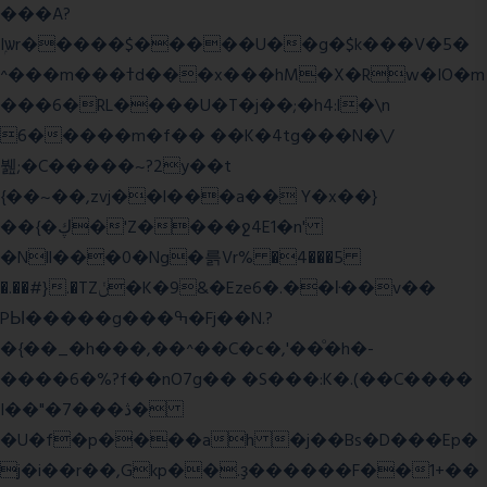
���A?
Iۭѡr�����$�����U��g�$k���V�5�
^���m���ߙd���x���hM�X�Rw�IO�m
���6�RL����U�T�j��;�h4:l�\n
6�����m�f�� ��K�4tg���N�\/
뷆;�C�����~?2y��t
{��~��,zvj��l���a�� Y�x��}
��{�ڮ�'Z����
ջ4E1�n'
�Nll���0�Ng�륽Vr% �4���5
�.��#}.�TZݩ�K�9&�Eze6�.��ŀ��v��
PЫ�����g���ߒ�Fj��N.?
�{��_�h���,��^��C�c�,'��ͦ�h�-
����6�%?f��nO7 g�� �S���:K�.(��C����
I��"�7 ���ڎ�
�U�f�p����ah �j��Bs�D���Ep�
j�i��r��,Gkp��.ҙ������F��1+��