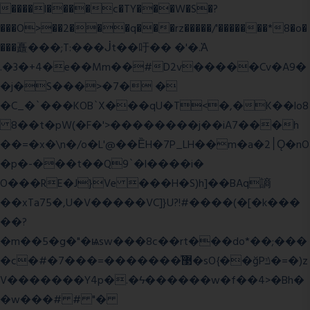
����l����c�TY���W�S�?
���O>��2���q���rz�����/'�������*8�o�
���矗���;T:���ᒎt��吁�� �'�.Ὰ
.�3�+4�e��Mm��#D2v�����Cv�A9�
�j�S���>�7� �
�C_�`���KOB`X���qU�T<�,�K��lo8
8��t�pW(�F�'>��������j��iA7���h
��=�x�\n�/o�L'@��ȄH�7P_LH��m�a�2׀Ǫ�nO
�p�-���t��Q9`�l����i�
O���RE�J}Ve ���H�S)h]��BAq謪
��xTa75�,U�V��
���VC]}U?!#��
��(�[�k���
��?
�m��5�g�"�ѩsw���8c��rt���do*��;���
�c�#�޳�ͯ������=���7�sO{��ğPݿ�=�)z
V�������Y4p�.�ϟ������w�f��4>�Bh�
�w���# # "�