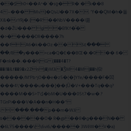
��$h0<��A^�ʿ�sƍ�R� �͗k��8
4~��� Mv|�QъU��7X�. 'Ү��ԚM�h�돝
X&�.rYRj�.{�R'��NbV����I쯆
�d�ŽU��� g�B1Kf�̈́�
�>�����DR����7h
��fA6�k�
�Oz:��S٤���
��/8�y���=ca�Q�E��BŒ�.�0�� 6�
F�nk��ۦ���ҢG(���4�T?
��i1�&f��9�x2Zn)�}M3i�ǮM4�M|��h拟!
�����/M'Pb^jO��e�z5�(�]Yfe/����F�閦
���4\'����u���]��{Ȕ�V+���Tq��q?
����M��S>T\$�bM�U���05t7�w�.?
TGnPi���V�A��n�H��ᐣ
:���.���p��m�WJi
ѕ������O� R�@��8�g���N��
�6LŸ5����\\6vi6/����� 3WěW�V�a}