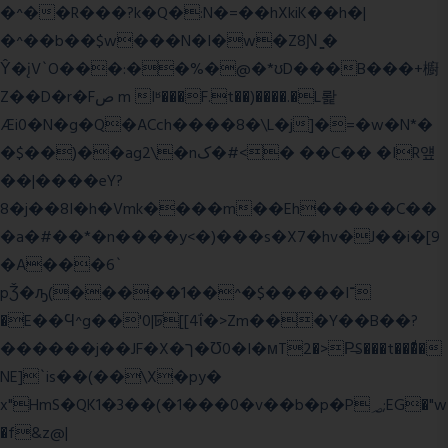
�^��R���?k�Q�:N�=��hXkiK��h�|
�^��b��$w���N�I�w�Z8Ɲ ͚�
Ŷ�įV`O���:��%�@�*ʊD���B���+櫥
Z��D�r�Fص m Iʶ���F.t��)����.�L뢅
Æi0�N�g�Q�ACch����8�\L�j]�=�w�N*�
�$��)��ag2\�nک�#<� ��C�� �IR얲
��|����eY?
8�j��8I�h�Vmk����m��Eh�����C��
�a�#��*�n����y<�)���s�X7�hv�J��i�[9
�A���6`
pǮ�ԡ(�����1��^�$�����I־
�E��Ϥ^g��'0|ꠓ[[4ΐ�>Zm���Y��B��?
������j��JF�X�ך�Ʊ0�I�мT2�>P̶S���t���ͩ�
NE]`is��(��\X�py�
x"HmS�QK1�3��(�1���0�v��b�p�P؃;EG�"w
�f&z@|