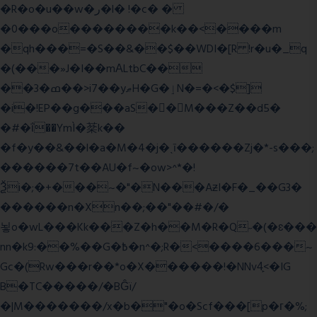
�R�o�u��w�ر�l� !�c� �
�0���o��������k��<����m
�qh���=�S��&��$��WDI�[R !r�u�_q
�(���»J�I��mΑLtbC��
��3�ߘ��>i7��yޠH�G�ٳN�=�<�$]
�i�!EP��g���aS��M���Z��d5�
�#�ΐ��YmÌ�棻k��
�f�y��&��l�a�M�4�j�ˎī������Zj�*-s���;
������7t� �AU�f~�ow>^*�!
Ѯi�;�+���~�"�N���AƶI�F�_��G3�
������n�Xn��;��"��#�/�
뇧o�wL���Kk���Z�h��M�R�Q˶�(�ɛ���
nn�k9:��%��G�߿�n^�;R�<����6���~
Gc�(Rw���r��*o�X������!�NNv4̙<�IG
B�TC�����/�BĜï/
�|M�������/x�b�"�o�Scf���[p�г�%;