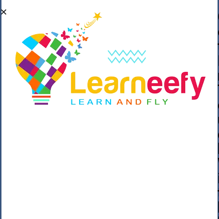
��o��C���ǡ���,����*�3��#eۧ_>\��z
�K{DQg�Ϯ��]u��3o�V~�/��@��??
����Y�]�s�n���s
h_��������/
����p��|
��^��������$��ٽ�P���~��4���Snn^
$ ����Ogy/|>ڿ|�I��'A�n��1�$�}
�__�ߝ�~�Α/'��8_@A�m~�Wѻ�ׯ�9|9+>�>�
=c"'��K���X�:��?j�ԫ��-
����������y���mK���?/
���|y���������_N $��!8w�//
���[��}��As���3�P�k��{_?
�_o�k�e����^8{��տ���޾���
i������2<�2��3>��Η�Ņz������:��^��
��_��~�9_Oz��9l�����O��Ż˗����
)�4޽��-����n�����y�^m��݆{ڧ�/
�o�m��"x�۝(�����Żo���Wm)��_~�S�