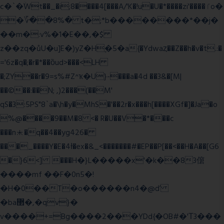
c�`�ۨWt��_�i;8����4[���A/'K�!u�U�*����zi'����ٵo�
�؆��8%� t�;*b��������*��j�
��m�:v%�1�E��,�$
z��zq�ůU�u]E�)yZ�Hׇ�5�a{�Ydwaȥ��Z��h�v�t.:�
='6z�q�;�r�*��ȍud>���<LH
�;ZY��r�9=s%#Z^ҡ�U}-���a�4d ��3&�[M|
��©��:��N; ,)2���(��M'
qS�3:5PS"8`a�\h�y�MhS�'��2r�x���h[����XGf�]�Ja�o
%@����9��M�8 <� R�U��V�*���c
���n⯸�q��4��yg426�
���_����Y�E�4Ɨ�ex�&_<�������#�EP��P[��<��H�A��[G6
�}6<] ���H�}L�����x'�k��83僒
����mf ��F�0n5�!
�H�0��T�o������n4�@ď
�ba޲�,�qv}�
v����+=Bg����2���YDd{�OB#�'Τ3���