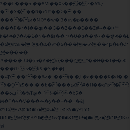
2�����m��8Ml��X<��� Z�A%/
��X���B�x'UE��֔2���
����@�NiO®�w� B�uv�p����
���P�*�I��qu��G��Z��� E��Z#~��i+ᄐ
K��7�A�2�N��ăa���U�ɢ��4��tj��L
�6n%E�TL�ݎ�vf�6���i�6>��4|x�E�Ź"
�����
#����tƜ�[m�A�h7̥���_*��H��t�;�e0
���G܊rs�֗KS �Yj�E�|
�#|Y��E��&>�.:��)�;�,L�a����K�d�I�
t�O͖z5��,�'�b����@3#�H��qPp�
��oڥ�%T@�::` !-�]�b5�
M�T�v�V����y��=��_�&|
σYfbP7Q�r���n7�j0C�T/�!RV��yP1;m�
L��'�@E��}0Y���wȹ�l�I&�t:+�[��nZ�6*��K:o
늵