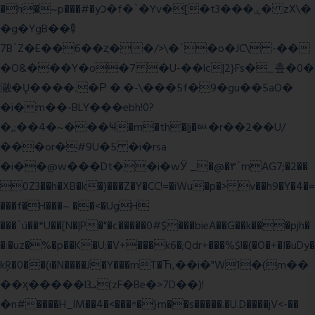
�h�~p���#�yכ�f�`�Yv�[�t3���ۑ� zX\�
�g�YgB��龺
7B`Z�E��6��ȥ��/>\�`�o�JC\ -��
�O&���Y�o�7 �U-��lc|2}Fs�_촢�0�
瀜�Ų����.�Ρ �.�-\���5f�9�gu��5aO�
�i�m��-BLY���ebh!0?
�,;��4�~���Ҹ�m�th�|j�ᇞ�r��2��U/
���or�#9U�5 �i�rsa
�i��@w���Dt��i�wӰ _�@�٣`mAG7;�2��
0Z3��h�XB�k�)���Z�Y�CC!=�iWu�p�> v��h9�Y�4�=
���f�H���~ ��<�UgH
���`ú��*U��[N�|P�"�c�����0#$���bieA��G��k���pjh�
�:�uz�%�p��K�U;�V+���k6�;Qdr+���%$l�(�O�+�I�uDy�
kŖ�0��(i�N����J�Y���mT�Ћ,��i�"W1�(m��
��ӽ�����l3ܝ(zF�Be�>7D��)!
�n#����H_lM��4�<���^�}m��s�����.�U.D����jV<-��