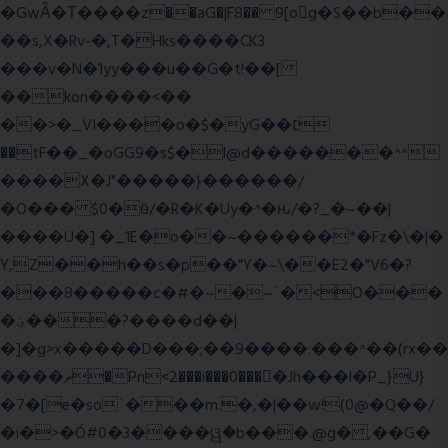
�GwǞ�Τ����z��aG�|F8�� 9[og�S��b��
��s,X�Rv-�,T�Hks����CK3
���v�N�1yy���u��G�t!��[
��kon����<��
��>�_VI����o�$�yG��׆
��tF��_�oGG9�s$�l@d�������^^
����X�J"�����}������/
�O��� $0�ӫ/�R�K�Uy�^�ԋ/�?_�~��|
����U�] �_1E�o��~������*�Fz�\�|�
Y,Z��h��s�p��"Y�~\��E2�"V6�?
���8�����c�#�~�~`�<O���
�؋���?����d��|
�]�g>x�����D���;��9����:���^��(rx��
����ޡ�Pn<2���i���0���𩆿�Jh���l�P_}U}
�7�[e�so`���m.�,�|��w!(0@�Q��/
�i�>�Ó#0�3����ୱ�b���.@g� ,��G�