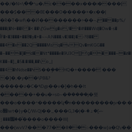
��/�N>ߎ^��\܃�/c����x���i����|
���$���ܿ8E���O�����+�x��|
�R�T�wɬ\� �И��������>��~ɻ����p%/
���(�N=��R �< ��\{'Gwg�o,!�^�#���Wd|�Ow�-s�
ĬF�<�3���+��8ͣ�y�+�~~A:N���.v�3��}�-?8��
��4�x��2Q����Msq�vQv�mKGG��
�~���]�d��Nt*����e�9U3C]]'g�����~�ƶ�l
K��~�]_�5�.�I��,��\o_|
��4�hNdse��ϟS��ܷ��HQ�+���� ���
�]�,�y��\P8&?
�����ʋ�C�۹D@��v�]�h��It
�����+��u�=sο~�ܿ�����j�믯
���o����^�����կ�n���������jv��:�
o׫lwt�}y�ζ/W˫Q|��_���G,3�|�ޝ]�ۿ.�-
�׿���ۯ�ͫ����o����W|
���(wvV܀��8��77���7���w}a�Q\܃��