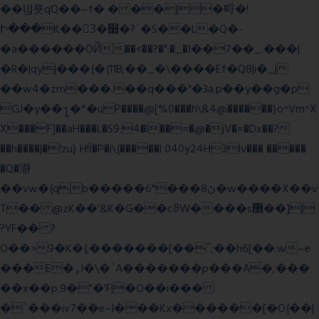
��Ϣ룟qQ��~f� � ��|�㽟�!
Ի���K��3ٓ�׸�?`�S��L�Q�-
�a������OЙ��<��?�":�_�I��7��_.���|
�R�|qy|���{�{11B;��_�\����Ef�Q8|i�_|
��w4�zm���.��q���"�3a.p��y��g�p
GJ�y��႑�*�uP����@[%0���h\&4@������}o^Vm^X
X���F]��aH���L�S9:4�l��=�@�jV�=�Dx��?
��h����|�!zu} H!Ī�P�i\{�����l 040y24H3lv��� �����
�Q�瀞
��vw�{qb�����6"���8ڻ�w����X��v
T�� @zK��'&K�G��cϑW����s޾��]|
?YF�� ?
O��>9�K�{;�������[��˝;��h6[��:w~e
���E�ۅl�\�`A�������p���A�,���
��x��p.9�"�'F|�O��i���
�`���iv7��e~l���Kx������[�O{��|