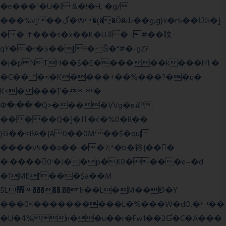
�e���"�U�ǀ &�!�H, �g/
���%v]��گ�W�(�̟�Õ�Ԃ��g,g}k�r5��ĲG�]
��`f'���s�x��K�U.ʬ�ۃ#��旼
qY��r�5��[F� Ŝ�"#�-gZ?
�j�p NTH��$�E������k���H1 �
�C�� �<�K����+��%���?��u�
K<����]'��
Փ�:��'�Q>����VVg�e#?
�����Q�]�JT�݁c�%0�R��
}G��˂IŀA�{A0��0M��$�qu|
����v5��a��-��7;*�b�裕{���ً
�:����0'�J��p�KR����e~�d
�1ME[���$a��M
5L΋�����.��'h��L�M��Ɖ�Y
���0˂����������L�%���W�dO.���
�U�4%n��u��r�Fw1��2Ɠ�C�A���