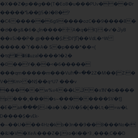
�X��Z�p��g��(T�Eo8�u���PUv���©r
�����"ҍ��|)5�J�B�?
�C4�����6g9����ozC��9����8�
�d��g&�6�ڮn����A�q�K}.�v'�ڭy8
��x5J��P� @����$JDI']Ƞ��VdL�^W
����,�Ύ��A� 5�p���*��=(
�tԛ��6�uzaІ����1�2�
�0��Y�;��<�6�����
���qm�����m���Vuհ�=��2Z�M��ɭ Z.�
V�Km> �N$��q^U7 �
��v
����� w%v4��Lڭ�x1N'�b����
p���˿����s~��������SV�![|
�E� a٨���$˖I�a�.\�2W�5�[��Lt;�=w�L
D����$�vEk-
�~��U���4Hz�kb�3n��9��8���No�r
�&I�V�XeA:���Z�{;ro�I��^3 ,���;C��D