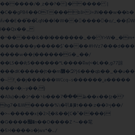
������/�˱z��?�}����� |
�C��gPB4��OT���bӟ>J=JN���w��b�
ʎv��E��ͫ��ͫLqN��ſ�W���ً����o/_��{ÛW
ї��Qx��_
�^�����&��l�������_�� Y>W�_�m+
�������y�����$ߵ����#HVz7���d���
����w��{������G�_��/
��LS��ӣ;5������*L����ʬw|<�L��,g77諒
���dK�����|t��m߼�Զ?}6���qb��_��u��
�~ f˛��j������WCcq~s������˽a�����
���<�;~y��,}
�A3u)�u�ͻ^��܌b���ڟ���7��x��{z�?
hg7�&W�����%\�䶷�{�t���:z��3>j��/
�>~�����x{�2>ξ�&��[C�ˮ�I���}
�G����՗�n��O����Z ^~��靟
�5>I����o�|wx*�؎/