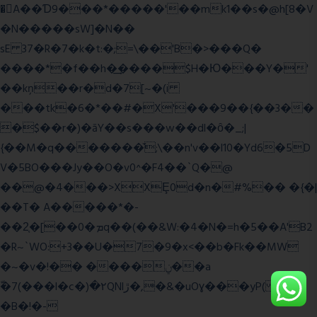
�A��Ɗ9���*�����'��mk1��s�@h[8�V
�N�����sW]�N��
sE 37�R�7�k�t:�;=\��'B�>���Q�
����*�f��h�͢����$H�Ю���Y�'
��kņ��r�d�7[~�(i
���tk�6�*��#�X'���9��{��3��
�$��r�)�āY��s���w��dl�ȏ�_;|
{��M�q�������̆;\��n'v��l10�Yd6�5D
V�5BO���Jy��O�v0^�F4��`Q�@
��@�4���>XXȨ0d�n�#%�� �{�|
��T� A�����*�-
��2͔�[��0�ܡq��(��&W:�4�N�=h�5��A'B2
�R~`WO:+3��U�7�9�x<��b�Fk��MW
�~�v�!�� ����ݧ��a
ّ�7(���l�c�)�۲QNlڙ�,�&�uOɣ���yP( z�D|
�B�!�-