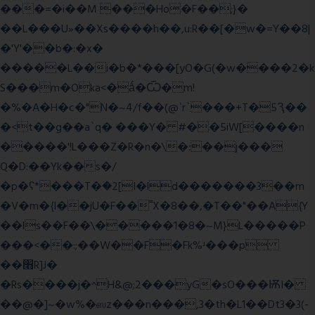
���=�i��M ���Ho�F��;}�
��L���U»��Xs����h��,u:R��[�w�=Y��8|
�'Y'��b�:�x�
�����L��i�b�*���[yO�G(�w����2�k
S���m�Oka<�ǻ�Ѿ�m!
�%�A�H�c�"N�~4/f��(@ʿr`���+T�5Ԇ��
�<t��g��a`q� ���Y� #��5iW[����n
�����'!L���Z�R�n�\�:��j���
Q�D:��Yk��s�/
�p�ʕ*���T�ؘ�2[I�ld�������3��m
�V�m�{I��jU�F��˭X�8��,�T��"��A{Y
��ls��F��\�����1�8�~M}L�����P
���<��:;��W��F�Fk%ʴ���p
��׫R]J�
�Rs����j�^H&@;2���yG�sO���ѬI�
��@�]~�w%�ஸz���n���,3�th�L1��Dt3�3(-