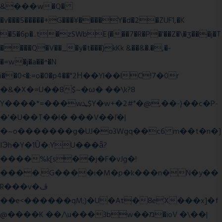
&���w�Q�
�v���5�����+G���¥����Y�d�2�ZUF1,�K
�5�6p�..t�zSWbE{���7�R�P�'��Z�\�ʒ���j�T
����Q�V��_�y�t���)kKk &��&�.�,�-
�=w�j�a��^�N
i��0<�:=o�0�p4��"2Η��Yl��lC!7�0r
�&�X�=U��8$~�ω� ��\k?8
Y����*=���wܛ$Y�w+�2#"�@,��-}��c�P-
�'�U��T��l� ���V��ľ�|
�~o�������g�UJ�o3Wgq��c6 m��t�n�]
IЭh�Y�1Ȕ�:YU���ǟ?
����%k[s��j�F�vJg�!
����.G����i�M�p�k���n�N�y��
R���v�ڤ
��e<������qM;)�U�At�8eX���x]�f
@����K ��/\u���3bw��מ�ioV �\��|