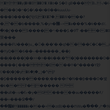
���y{�H�0��O!� X�о� $�0 gB���Bے-/�l-
���כ�^�$�\��r�8��kuuuUu-
���ӭ����[Ҷt5)�X�܉�7��W���?
�,"��b����,%�y>�޼~=�a���%�k��d؉
�I�į'��� 5����|�^:���$.�9Ͳ ·���IJ�0
荥���
���iFU���}u_�
�;��'�:�q1����C�C�_;i
�YyQ��6��~������_��}
��j����]��>>�>��k��;�"�]�������O�
����{ ����E���Y�*����Y䟞
\'��|�]�y�ݱ_�(�6�"\|?
�$����������;����r?�N��ϸ���O�볓
�k��F�|����� ?
��uR�~v�Fށ�y�G�����au�����ꑷ/
��=���Ջ��/
��՗������e���=�zεBJ���חWu�߰���˯/^�.N