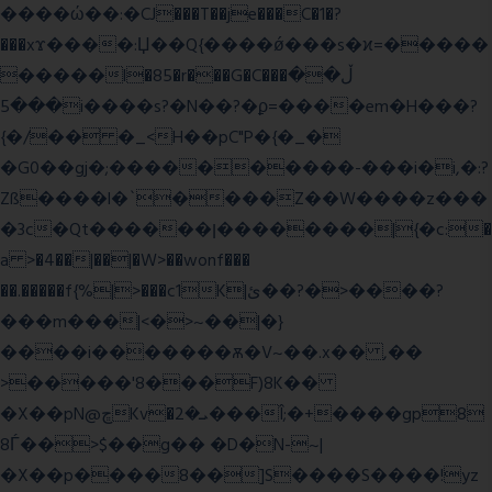
����ώ��:�CJ���T��je���C�1�?
���xϫ����:Џ��Q{����ǿ���s�ϰ=�����
�����l�85�r���G�C���ڵ��
���5i����s?�N��?�ϼ=����em�H���?
{�/�� �_<H��pC"P�{�_�
�G0��gj�;����������-���i�i,�:?
Zß����l�`����Z��W����z���
�3c�Qt������ן��������|{�c:�
a >�4��|��|�W>��wonf���
��.�����f{%|>���c1K|ئ��?�>����?
���m���|<�>~��|�}
����i�������ѫ�V~��.x�� ,��
>�����'8���F)8K��
�X��pN@ڇKv�ܝ�2���Î;�+����gp8
8Ѓ��>$��g�� �D�N-~|
�X��p����8��]S����S����!yz