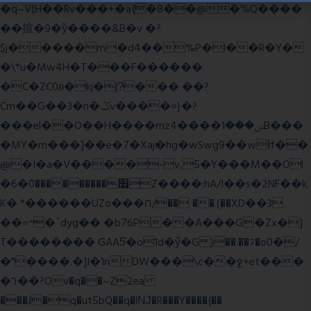
�q~V(H��Rv���+�a{�8��@�%Q����
��揎�9�ў����&B�v �?
$j�����m�d4��%P�l��R�Y�
�\*u�Mw4H�T���F������
�C�ZC0ʚ�kj�|?ͮ��� ��?
Cm��G��3�n�ݣv����=}�?
���el��O��H����mzݾ���1����4B���
�MY�m���]��e�7�Xaj׃�hg�wSwg9��wƗf��
@�I�a�V����-v,5�Y���M��Ol
�׿���������0�6Z����:hA/I��s�2NF��k
K� *������UZo���ח/�� ��.(��XD��3
��=^�`dyg�� �b76P��A���G�Zx�]
T�������� GAA5̔�o1d�ӳ�G )��:��ℱ�o0�/
�"����.�]I�1nDW���\c��ջ+et���
�ר��?Ov�q��~Z2ea
���J�q�ut5bQ��q�lǊ�R���Y����{��