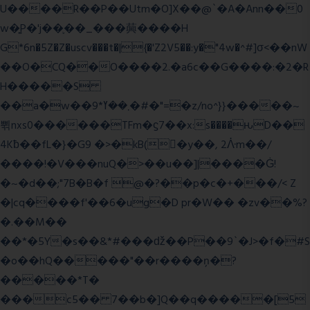
U����R��P��Utm�O]X��@`�A�Ann��0
w�͍P�'j��֛��_���䕟����H
G*6n�5Z�Z�uscv���t�|{�'Z2V5��:y�"4w�^#]σ<��nW
��O�CQ��O����2.�a6c��G����:�2�R
H�����S
��a�w��9*܂��ߌ�#�"=�z/no^}}�����~
쀢nxs0������TFm�ϛ7��x:s����ԋD��
4Kƀ��fL�}�G9 �>�kB(�ِy��, 2ᐿm��/
����!�V���nuQ�>��u��]|����Ġ!
�~�d��;"7B�B�f @�?��p�c�+���/< Z
�|cq����f'��6�ug�D pr�W�� �zv��%?
�.��M��
��*�5Y�s��&*#���ǆ��P��9`�J>�f�#S
�o��hQ�����"��r����ņ�?
�����*T�
���c5�� 7��b�]Q��q�����[5