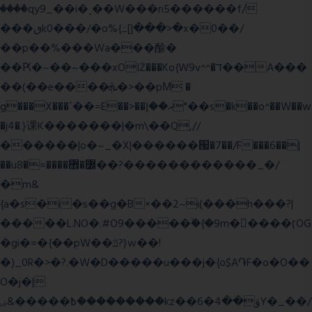
����qy9_��i�˻��W���n5������f/
���ٯk0���/�o%{߸[|���>�x�0��/
��p��%���Wa���酴�
��Ԗ�~��~���xOIŻ���Ko{W9v^^�ד��A���
��(��e����ܞ�>��pΜ �
g���X���ߴ��=E��>��އ��ן"��s�k��o^��W��w
�j4�.}课K�������|�m\��Q,//
������|o�~_�X|������՗�7��/F���6��|
��u8�=����߼�޾��?������������_�/
�m&
{a�s�i�s��g�B×��2~i(���h���?|
�����L.NO�.#O9�����ۙ�{�9m��ً���ӷOG
�gi�=
�{��pW��ݿ?}w��!
�)_0R�>�?.�W�D�����u���j�{o$A֏F�o�O��
O�j�|
߿�����&ۻ����ۛ�����kz��ۋ��4�6Y�_��/