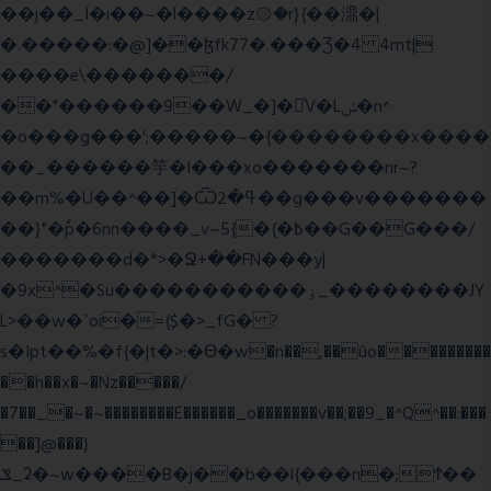
��j��_I�i��~�l����z۞�r}{��濎�|
�.�����:�@]��ɮfk77�.���Ʒ�4 4mt|
����e\�������/
��"������9��W_�]�ͮV�Lݽ�n^
�o���g���';�����~�{��������x����
��_������竽�I���xo�������nr~?
��m%�U��^��]�Ѿߟ�2��g���v�������
��}"�ٗp�6nn����_v~5{�{�߿��G��G���/
�������d�*>�Ջ+��FN���y|
�9x^�Su�����������ۏ_��������JY
L>��w�ˋoi�={$�>_fG� ?
s�Ipt��%�f{�|t�>:�ϴ�w�n��,��ûo���������
��h��x�~�Nz�����/
�7��_�~�~��������E������_o�������v��;��9_�^Q^��:���
��]@���}
ݏ_ʡ�~w����B�j��b��l{���n�;Ϯ��