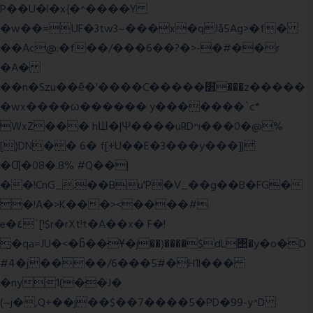
P��U�l�x{�^����Y
�w��=UF�3tw3~���x�qIå5Ag>�f�
��Ac@:�f��/���6��?�>-�#��r
�A�
��n�Szu��ӗ�'����C�����׻���z�����
�wx����ω������ y�������`c*
WxZ��� hШ�|Ψ����uRD^i���0�@%
[)DN�� 6� f[+U��E�3���y���]|
�Ƣ�08�.8% #Q��|
��!CnG_.��Bu'P�V_��g��B�FG�
�!A�>K���><����#
e�٤`[!$r�rXt!t�A��x� F�!
̮�qa=JU�<�b̃��Ұ�j��)����$dL΢�y�o�D
#4�j����/6���5#�H1l���
�ny1(��J�
(~j�,Q+��j��$��7����5�PD�99-y^D