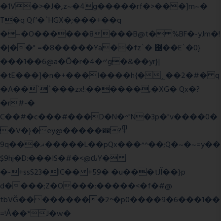
�1V�>�J�,z~�4g�����rf�>���]m~�
T�q Qf'�`HGX�;���+��q
�~�O������8���B@t� %BF�-yJm�!
�|��" =�8�����Ya��fz`� ޶��E`�0}
���1��6@a�Ȍ�r�4�^'g�&��yr}|
�tE���]�n�+���I����h{�_̣��2�#� q
�A��``���zx!:������,�XG� Qx�
?
�r#-�
C��#�c���#���D�N�^"N�3p�"v����0�
�V�}�ey@�����߾?��
9q���ޣ�����L��pQx���^^��;Q�~�~=y��
$9hj�D:���IS�#�<@ԃY�
�-+ssS23�IC��+59� �u���tJǏ��}p
d����;Z�O���:�����<�f�#@
tbVĞ���������2^�p0����9�6���1��
=!Ǎ��*J�w�