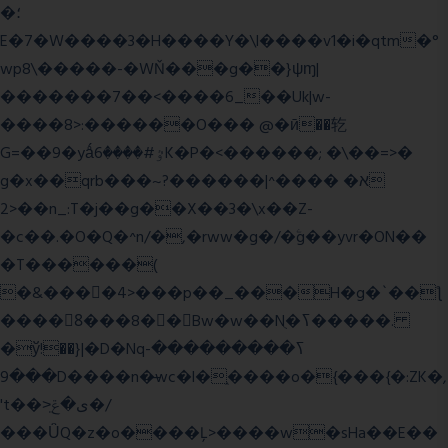
�؛
E�7�W����3�H����Y�\l����v1�i�qtm�°
wp8\�����-�WŇ���g��}ψɱ|
�������7��<���
�6_��Uk|w-
����8>:������O��� @�ӣ��䢀
G=��9�yǻٷ#����6K�P�<������; �\��=>�
g�x��qrb���~א� ����^|������?
2>��n_:T�j��g��X��3�\x��Z-
�c��.�O�Q�^n/�,�rww�g�/�ۧg��yvr�ON��
�T������(
�&����4>���p��_���H�g�`��ƪ
����8َ���8� �󳳦Bw�w��Nֻ�ߖ�����.
�ў!��}|�D�Nqߖ���������-
���9D����n�̶wc�l�֑����o�{���{�:ZK�,
't��>͍ى�ݝ�/
���ǙQ�z�o����Ļ>����w�sHa��E��