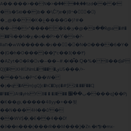
A��:���>��N�>�ٝ����;��tzd�� �!
�s�5ю��)b� �\Ĉ?)e�}B^��}
�_@���K�ݝ����G�)?#�
��~�="�����&�;y�@�۵��R@a�#�
��Ӵi��N�y;�o��P>�ϒ�n�?­
Raח�wW�����˫�s����N�O����6�Y�
�{G�h�O��� |��]*c��3(��٣}
�AZyt�O�R�v�~��~#.�l�̿�.Ԛ�%� 8��ʠaP
Q)[�R.KHKÙNmL�l���ېU5���/>-
���%x�P^C��W�
�ݙ�q�Am}gQ]c�hC�Dp|:�#$2�.��F��C|
�F��JAt�yHsY8� � �J��� ب��׼����q]��Pj
�K��@,�����48yy�+��됫
��N���4H��ů'�
��WV$�,�E��4��D!
�3��n���(���rR��M���]�Zn �ғ¶r�mx-