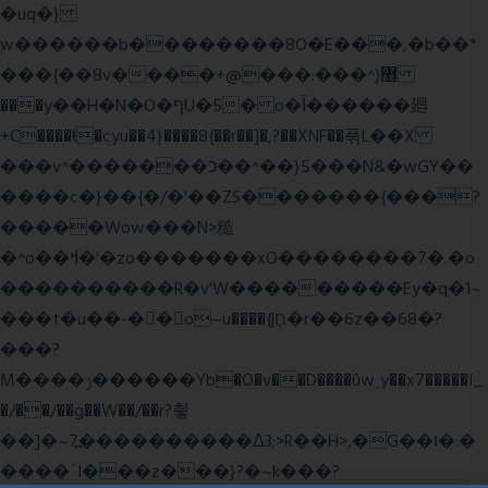
�uq�}
ֲw������b��������8O�E���,�b��*
���{��8v����+@���:���^)޾
���y��H�N�O�ףU�5� o�Ȉ������廻
+C����ŧ�cyu��4}����8{��r��]�,?��XNF��푺L��X
���v^�������כ��^��}5���N&�wGY��
����c�}��{�/�'��ZS�������{���?
�����Wow���N>糙
�^o��ߞ�'�zo�������xO��������7�.�o
����������R�v'W���������Ey�q�1~
���t�u��-�� o~u����{|ח֧�r��6z��68�?
���?
M����ݫ������Yb�O�v��D����ûw˯y��x7�����I_
�/��/��g��W��/��r?쵷
��]�~7߽����������Δ3;>R��H>,�G��ו�:�
���� `I���z���}?�~k���?