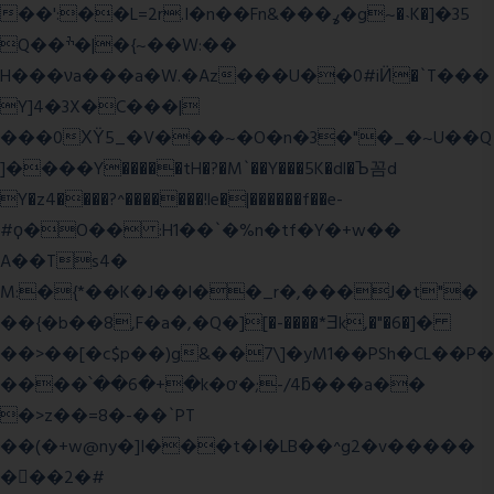
��':��L=2r.I�n��Fn&���ߩ�g~�˴K�]�35
Q��ׯ�|�{~��W:��
H���νa���a�W.�Az���U��0#iӤ�`T���
Y]4�3X�C���|
���0ХΫ5_�V���~�O�n�3�"�_�~U��Q
]����Y�����tH�?�M`��Y���5K�dl�Ъ꼼d
Y�z4����?^�������!le�|������f��e-
#ϙ�O�� :H1��`�%n�tf�Y�+w��
A��Ts4�
M:�{*��K�J��l��_r�,���J�t"�
��{�b��8,F�a�,�Q�][�-����*Ǝk,�"�6
�]�
��>��[�c$p��)g&��7\]�yM1��PSh�CL��P�
����՝��6�+�k�ơ�;-/4ƃ���a��
�>z��=8�-��`PT
��(�+w@ny�]I���t�I�LB��^g2�v�����
��ٕ�2�#