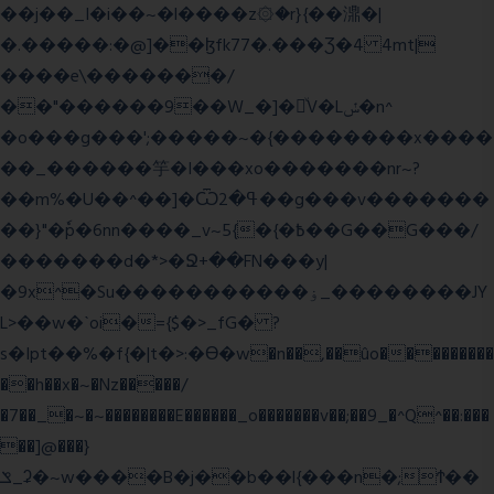
��j��_I�i��~�l����z۞�r}{��濎�|
�.�����:�@]��ɮfk77�.���Ʒ�4 4mt|
����e\�������/
��"������9��W_�]�ͮV�Lݽ�n^
�o���g���';�����~�{��������x����
��_������竽�I���xo�������nr~?
��m%�U��^��]�Ѿߟ�2��g���v�������
��}"�ٗp�6nn����_v~5{�{�߿��G��G���/
�������d�*>�Ջ+��FN���y|
�9x^�Su�����������ۏ_��������JY
L>��w�ˋoi�={$�>_fG� ?
s�Ipt��%�f{�|t�>:�ϴ�w�n��,��ûo���������
��h��x�~�Nz�����/
�7��_�~�~��������E������_o�������v��;��9_�^Q^��:���
��]@���}
ݏ_ʡ�~w����B�j��b��l{���n�;Ϯ��