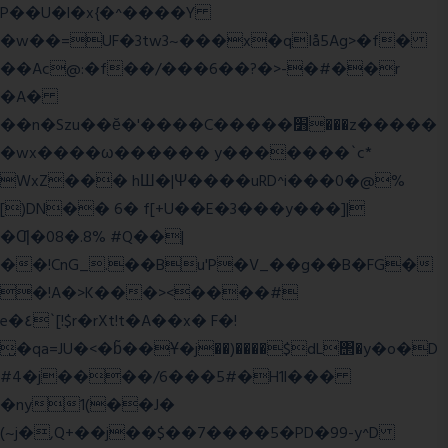
P��U�l�x{�^����Y
�w��=UF�3tw3~���x�qIå5Ag>�f�
��Ac@:�f��/���6��?�>-�#��r
�A�
��n�Szu��ӗ�'����C�����׻���z�����
�wx����ω������ y�������`c*
WxZ��� hШ�|Ψ����uRD^i���0�@%
[)DN�� 6� f[+U��E�3���y���]|
�Ƣ�08�.8% #Q��|
��!CnG_.��Bu'P�V_��g��B�FG�
�!A�>K���><����#
e�٤`[!$r�rXt!t�A��x� F�!
̮�qa=JU�<�b̃��Ұ�j��)����$dL΢�y�o�D
#4�j����/6���5#�H1l���
�ny1(��J�
(~j�,Q+��j��$��7����5�PD�99-y^D