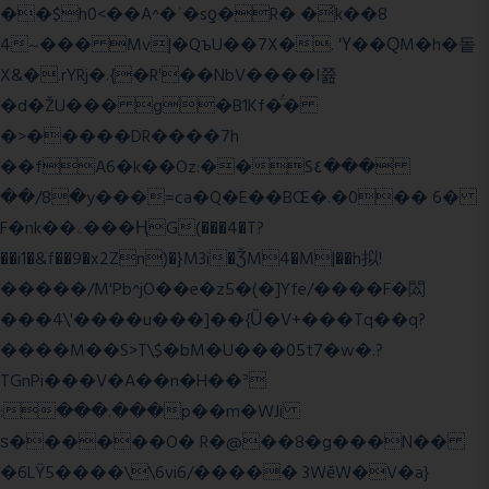
��$h0<��A^�ʿ�sƍ�R� �͗k��8
4~��� Mv|�QъU��7X�. 'Ү��ԚM�h�돝
X&�.rYRj�.{�R'��NbV����I쯆
�d�ŽU��� g�B1Kf�̈́�
�>�����DR����7h
��fA6�k�
�Oz:��S٤���
��/8�y���=ca�Q�E��BŒ�.�0�� 6�
F�nk��ۦ���ҢG(���4�T?
��i1�&f��9�x2Zn)�}M3i�ǮM4�M|��h拟!
�����/M'Pb^jO��e�z5�(�]Yfe/����F�閦
���4\'����u���]��{Ȕ�V+���Tq��q?
����M��S>T\$�bM�U���05t7�w�.?
TGnPi���V�A��n�H��ᐣ
:���.���p��m�WJi
ѕ������O� R�@��8�g���N��
�6LŸ5����\\6vi6/����� 3WěW�V�a}