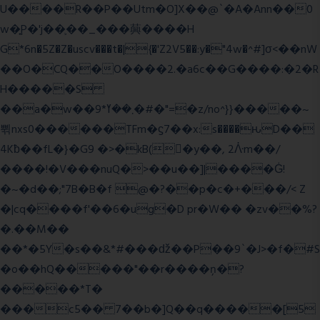
U����R��P��Utm�O]X��@`�A�Ann��0
w�͍P�'j��֛��_���䕟����H
G*6n�5Z�Z�uscv���t�|{�'Z2V5��:y�"4w�^#]σ<��nW
��O�CQ��O����2.�a6c��G����:�2�R
H�����S
��a�w��9*܂��ߌ�#�"=�z/no^}}�����~
쀢nxs0������TFm�ϛ7��x:s����ԋD��
4Kƀ��fL�}�G9 �>�kB(�ِy��, 2ᐿm��/
����!�V���nuQ�>��u��]|����Ġ!
�~�d��;"7B�B�f @�?��p�c�+���/< Z
�|cq����f'��6�ug�D pr�W�� �zv��%?
�.��M��
��*�5Y�s��&*#���ǆ��P��9`�J>�f�#S
�o��hQ�����"��r����ņ�?
�����*T�
���c5�� 7��b�]Q��q�����[5