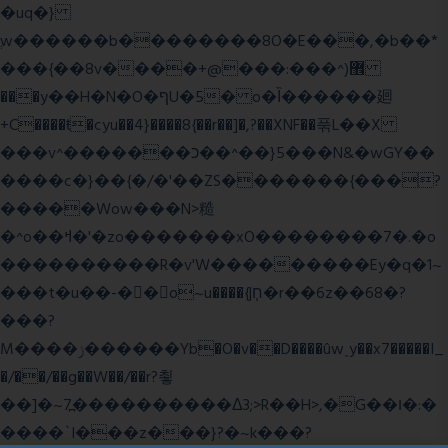
�uq�}
ֲw������b��������8O�E���,�b��*
���{��8v����+@���:���^)޾
���y��H�N�O�ףU�5� o�Ȉ������廻
+C����ŧ�cyu��4}����8{��r��]�,?��XNF��푺L��X
���v^�������כ��^��}5���N&�wGY��
����c�}��{�/�'��ZS�������{���?
�����Wow���N>糙
�^o��ߞ�'�zo�������xO��������7�.�o
����������R�v'W���������Ey�q�1~
���t�u��-�� o~u����{|ח֧�r��6z��68�?
���?
M����ݫ������Yb�O�v��D����ûw˯y��x7�����I_
�/��/��g��W��/��r?쵷
��]�~7߽����������Δ3;>R��H>,�G��ו�:�
���� `I���z���}?�~k���?