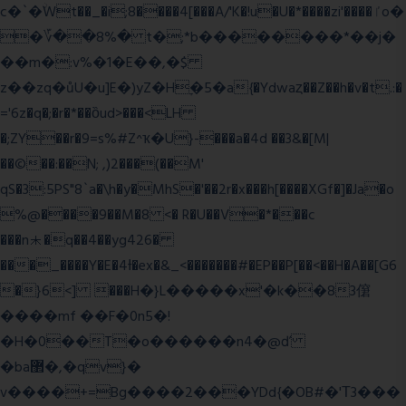
c�`�ۨWt��_�i;8����4[���A/'K�!u�U�*����zi'����ٵo�
�؆��8%� t�;*b��������*��j�
��m�:v%�1�E��,�$
z��zq�ůU�u]E�)yZ�Hׇ�5�a{�Ydwaȥ��Z��h�v�t.:�
='6z�q�;�r�*��ȍud>���<LH
�;ZY��r�9=s%#Z^ҡ�U}-���a�4d ��3&�[M|
��©��:��N; ,)2���(��M'
qS�3:5PS"8`a�\h�y�MhS�'��2r�x���h[����XGf�]�Ja�o
%@����9��M�8 <� R�U��V�*���c
���n⯸�q��4��yg426�
���_����Y�E�4Ɨ�ex�&_<�������#�EP��P[��<��H�A��[G6
�}6<] ���H�}L�����x'�k��83僒
����mf ��F�0n5�!
�H�0��T�o������n4�@ď
�ba޲�,�qv}�
v����+=Bg����2���YDd{�OB#�'Τ3���