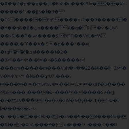
�X��Z�p��g��(T�Eo8�u���PUv���©r
�����"ҍ��|)5�J�B�?
�C4�����6g9����ozC��9����8�
�d��g&�6�ڮn����A�q�K}.�v'�ڭy8
��x5J��P� @����$JDI']Ƞ��VdL�^W
����,�Ύ��A� 5�p���*��=(
�tԛ��6�uzaІ����1�2�
�0��Y�;��<�6�����
���qm�����m���Vuհ�=��2Z�M��ɭ Z.�
V�Km> �N$��q^U7 �
��v
����� w%v4��Lڭ�x1N'�b����
p���˿����s~��������SV�![|
�E� a٨���$˖I�a�.\�2W�5�[��Lt;�=w�L
D����$�vEk-
�~��U���4Hz�kb�3n��9��8���No�r
�&I�V�XeA:���Z�{;ro�I��^3 ,���;C��D