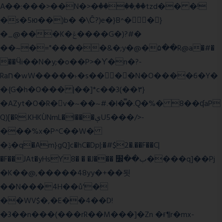
A��:���>��N�>�ٝ����;��tzd�� �!
�s�5ю��)b� �\Ĉ?)e�}B^��}
�_@���K�ݝ����G�)?#�
��~�="�����&�;y�@�۵��R@a�#�
��Ӵi��N�y;�o��P>�ϒ�n�?­
Raח�wW�����˫�s����N�O����6�Y�
�{G�h�O��� |��]*c��3(��٣}
�AZyt�O�R�v�~��~#.�l�̿�.Ԛ�%� 8��ʠaP
Q)[�R.KHKÙNmL�l���ېU5���/>-
���%x�P^C��W�
�ݙ�q�Am}gQ]c�hC�Dp|:�#$2�.��F��C|
�F��JAt�yHsY8� � �J��� ب��׼����q]��Pj
�K��@,�����48yy�+��됫
��N���4H��ů'�
��WV$�,�E��4��D!
�3��n���(���rR��M���]�Zn �ғ¶r�mx-