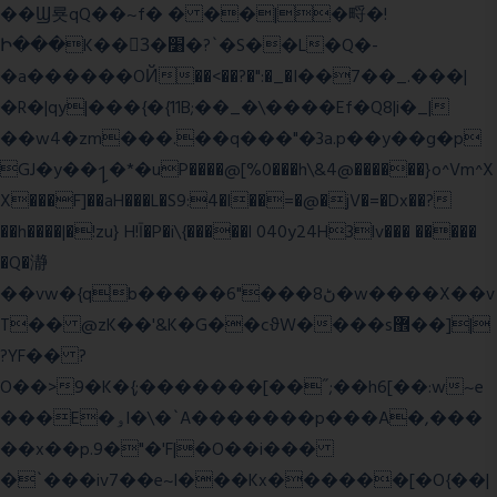
��Ϣ룟qQ��~f� � ��|�㽟�!
Ի���K��3ٓ�׸�?`�S��L�Q�-
�a������OЙ��<��?�":�_�I��7��_.���|
�R�|qy|���{�{11B;��_�\����Ef�Q8|i�_|
��w4�zm���.��q���"�3a.p��y��g�p
GJ�y��႑�*�uP����@[%0���h\&4@������}o^Vm^X
X���F]��aH���L�S9:4�l��=�@�jV�=�Dx��?
��h����|�!zu} H!Ī�P�i\{�����l 040y24H3lv��� �����
�Q�瀞
��vw�{qb�����6"���8ڻ�w����X��v
T�� @zK��'&K�G��cϑW����s޾��]|
?YF�� ?
O��>9�K�{;�������[��˝;��h6[��:w~e
���E�ۅl�\�`A�������p���A�,���
��x��p.9�"�'F|�O��i���
�`���iv7��e~l���Kx������[�O{��|