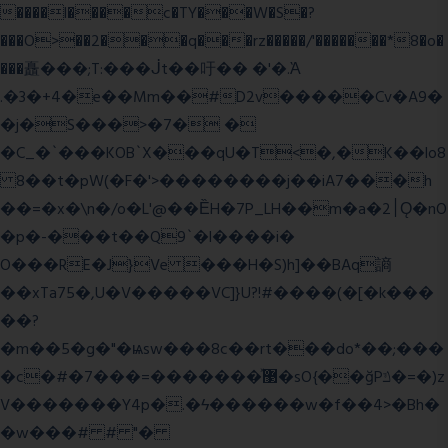
����l����c�TY���W�S�?
���O>��2���q���rz�����/'�������*8�o�
���矗���;T:���ᒎt��吁�� �'�.Ὰ
.�3�+4�e��Mm��#D2v�����Cv�A9�
�j�S���>�7� �
�C_�`���KOB`X���qU�T<�,�K��lo8
8��t�pW(�F�'>��������j��iA7���h
��=�x�\n�/o�L'@��ȄH�7P_LH��m�a�2׀Ǫ�nO
�p�-���t��Q9`�l����i�
O���RE�J}Ve ���H�S)h]��BAq謪
��xTa75�,U�V��
���VC]}U?!#��
��(�[�k���
��?
�m��5�g�"�ѩsw���8c��rt���do*��;���
�c�#�޳�ͯ������=���7�sO{��ğPݿ�=�)z
V�������Y4p�.�ϟ������w�f��4>�Bh�
�w���# # "�