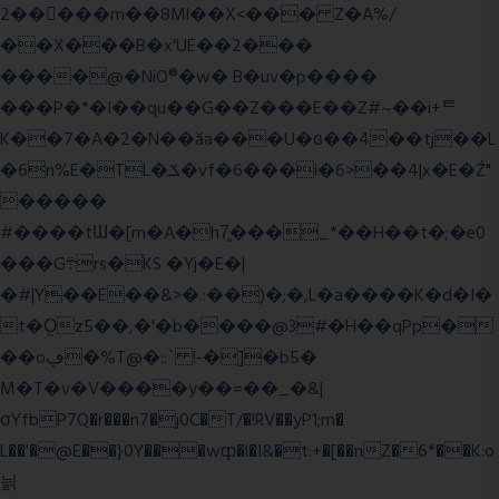
2�����m��8Ml��X<��� Z�A%/
��X���B�x'UE��֔2���
����@�NiO®�w� B�uv�p����
���P�*�I��qu��G��Z��� E��Z#~��i+ᄐ
K��7�A�2�N��ăa���U�ɢ��4��tj��L
�6n%E�TL�ݎ�vf�6���i�6>��4|x�E�Ź"
�����
#����tƜ�[m�A�h7̥���_*��H��t�;�e0
���G܊rs�֗KS �Yj�E�|
�#|Y��E��&>�.:��)�;�,L�a����K�d�I�
t�O͖z5��,�'�b����@3#�H��qPp�
��oڥ�%T@�::` !-�]�b5�
M�T�v�V����y��=��_�&|
σYfbP7Q�r���n7�j0C�T/�!RV��yP1;m�
L��'�@E��}0Y���wȹ�l�I&�t:+�[��nZ�6*��K:o
늵