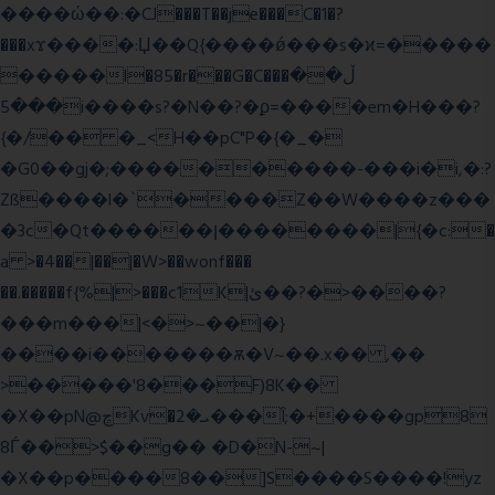
����ώ��:�CJ���T��je���C�1�?
���xϫ����:Џ��Q{����ǿ���s�ϰ=�����
�����l�85�r���G�C���ڵ��
���5i����s?�N��?�ϼ=����em�H���?
{�/�� �_<H��pC"P�{�_�
�G0��gj�;����������-���i�i,�:?
Zß����l�`����Z��W����z���
�3c�Qt������ן��������|{�c:�
a >�4��|��|�W>��wonf���
��.�����f{%|>���c1K|ئ��?�>����?
���m���|<�>~��|�}
����i�������ѫ�V~��.x�� ,��
>�����'8���F)8K��
�X��pN@ڇKv�ܝ�2���Î;�+����gp8
8Ѓ��>$��g�� �D�N-~|
�X��p����8��]S����S����!yz