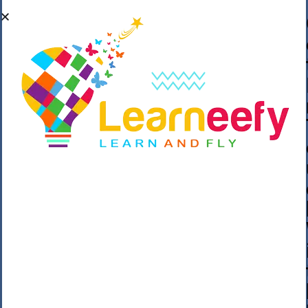
��o��C���ǡ���,����*�3��#eۧ_>\��z
�K{DQg�Ϯ��]u��3o�V~�/��@��??
����Y�]�s�n���s
h_��������/
����p��|
��^��������$��ٽ�P���~��4���Snn^
$ ����Ogy/|>ڿ|�I��'A�n��1�$�}
�__�ߝ�~�Α/'��8_@A�m~�Wѻ�ׯ�9|9+>�>�
=c"'��K���X�:��?j�ԫ��-
����������y���mK���?/
���|y���������_N $��!8w�//
���[��}��As���3�P�k��{_?
�_o�k�e����^8{��տ���޾���
i������2<�2��3>��Η�Ņz������:��^��
��_��~�9_Oz��9l�����O��Ż˗����
)�4޽��-����n�����y�^m��݆{ڧ�/
�o�m��"x�۝(�����Żo���Wm)��_~�S�