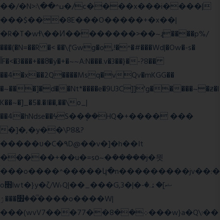
��/�N>ߎ^��\܃�/c����x���i����|
���$���ܿ8E���O�����+�x��|
�R�T�wɬ\� �И��������>��~ɻ����p%/
���(�N=��R �< ��\{'Gwg�o,!�^�#���Wd|�Ow�-s�
ĬF�<�3���+��8ͣ�y�+�~~A:N���.v�3��}�-?8��
��4�x��2Q����Msq�vQv�mKGG��
�~���]�d��Nt*����e�9U3C]]'g�����~�ƶ�l
K��~�]_�5�.�I��,��\o_|
��4�hNdse��ϟS��ܷ��HQ�+���� ���
�]�,�y��\P8&?
�����ʋ�C�۹D@��v�]�h��It
�����+��u�=sο~�ܿ�����j�믯
���o����^�����կ�n���������jv��:�
o׫lwt�}y�ζ/W˫Q|��_���G,3�|�ޝ]�ۿ.�-
�׿���ۯ�ͫ����o����W|
���(wvV܀��8��77���7���w}a�Q\܃��