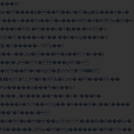
���A?
Iۭѡr�����$�����U��g�$k���V�5�
^���m���ߙd���x���hM�X�Rw�IO�m
���6�RL����U�T�j��;�h4:l�\n
6�����m�f�� ��K�4tg���N�\/
뷆;�C�����~?2y��t
{��~��,zvj��l���a�� Y�x��}
��{�ڮ�'Z����
ջ4E1�n'
�Nll���0�Ng�륽Vr% �4���5
�.��#}.�TZݩ�K�9&�Eze6�.��ŀ��v��
PЫ�����g���ߒ�Fj��N.?
�{��_�h���,��^��C�c�,'��ͦ�h�-
����6�%?f��nO7 g�� �S���:K�.(��C����
I��"�7 ���ڎ�
�U�f�p����ah �j��Bs�D���Ep�
j�i��r��,Gkp��.ҙ������F��1+��