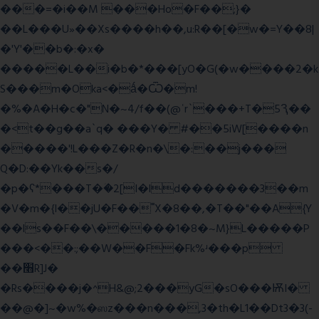
���=�i��M ���Ho�F��;}�
��L���U»��Xs����h��,u:R��[�w�=Y��8|
�'Y'��b�:�x�
�����L��i�b�*���[yO�G(�w����2�k
S���m�Oka<�ǻ�Ѿ�m!
�%�A�H�c�"N�~4/f��(@ʿr`���+T�5Ԇ��
�<t��g��a`q� ���Y� #��5iW[����n
�����'!L���Z�R�n�\�:��j���
Q�D:��Yk��s�/
�p�ʕ*���T�ؘ�2[I�ld�������3��m
�V�m�{I��jU�F��˭X�8��,�T��"��A{Y
��ls��F��\�����1�8�~M}L�����P
���<��:;��W��F�Fk%ʴ���p
��׫R]J�
�Rs����j�^H&@;2���yG�sO���ѬI�
��@�]~�w%�ஸz���n���,3�th�L1��Dt3�3(-