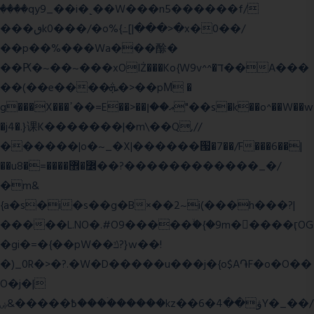
����qy9_��i�˻��W���n5������f/
���ٯk0���/�o%{߸[|���>�x�0��/
��p��%���Wa���酴�
��Ԗ�~��~���xOIŻ���Ko{W9v^^�ד��A���
��(��e����ܞ�>��pΜ �
g���X���ߴ��=E��>��އ��ן"��s�k��o^��W��w
�j4�.}课K�������|�m\��Q,//
������|o�~_�X|������՗�7��/F���6��|
��u8�=����߼�޾��?������������_�/
�m&
{a�s�i�s��g�B×��2~i(���h���?|
�����L.NO�.#O9�����ۙ�{�9m��ً���ӷOG
�gi�=
�{��pW��ݿ?}w��!
�)_0R�>�?.�W�D�����u���j�{o$A֏F�o�O��
O�j�|
߿�����&ۻ����ۛ�����kz��ۋ��4�6Y�_��/