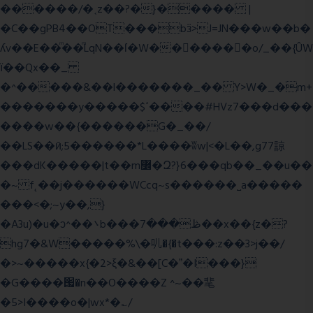
������/�˱z��?�}����� |
�C��gPB4��OT���bӟ>J=JN���w��b�
ʎv��E��ͫ��ͫLqN��ſ�W���ً����o/_��{ÛW
ї��Qx��_
�^�����&��l�������_�� Y>W�_�m+
�������y�����$ߵ����#HVz7���d���
����w��{������G�_��/
��LS��ӣ;5������*L����ʬw|<�L��,g77諒
���dK�����|t��m߼�Զ?}6���qb��_��u��
�~ f˛��j������WCcq~s������˽a�����
���<�;~y��,}
�A3u)�u�ͻ^��܌b���ڟ���7��x��{z�?
hg7�&W�����%\�䶷�{�t���:z��3>j��/
�>~�����x{�2>ξ�&��[C�ˮ�I���}
�G����՗�n��O����Z ^~��靟
�5>I����o�|wx*�؎/