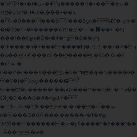
�1V�>�J�,z~�4g�����rf�>���]m~�
T�q Qf'�`HGX�;���+��q
�~�O������8���B@t� %BF�-yJm�!
�|��" =�8�����Ya��fz`� ޶��E`�0}
���1��6@a�Ȍ�r�4�^'g�&��yr}|
�tE���]�n�+���I����h{�_̣��2�#� q
�A��``���zx!:������,�XG� Qx�
?
�r#-�
C��#�c���#���D�N�^"N�3p�"v����0�
�V�}�ey@�����߾?��
9q���ޣ�����L��pQx���^^��;Q�~�~=y��
$9hj�D:���IS�#�<@ԃY�
�-+ssS23�IC��+59� �u���tJǏ��}p
d����;Z�O���:�����<�f�#@
tbVĞ���������2^�p0����9�6���1��
=!Ǎ��*J�w�