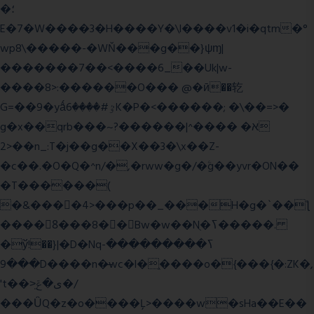
�؛
E�7�W����3�H����Y�\l����v1�i�qtm�°
wp8\�����-�WŇ���g��}ψɱ|
�������7��<���
�6_��Uk|w-
����8>:������O��� @�ӣ��䢀
G=��9�yǻٷ#����6K�P�<������; �\��=>�
g�x��qrb���~א� ����^|������?
2>��n_:T�j��g��X��3�\x��Z-
�c��.�O�Q�^n/�,�rww�g�/�ۧg��yvr�ON��
�T������(
�&����4>���p��_���H�g�`��ƪ
����8َ���8� �󳳦Bw�w��Nֻ�ߖ�����.
�ў!��}|�D�Nqߖ���������-
���9D����n�̶wc�l�֑����o�{���{�:ZK�,
't��>͍ى�ݝ�/
���ǙQ�z�o����Ļ>����w�sHa��E��