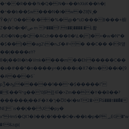
�^��R���?k�Q�:N�=��hXkiK��h�|
�^��b��$w���N�I�w�Z8Ɲ ͚�
Ŷ�įV`O���:��%�@�*ʊD���B���+櫥
Z��D�r�Fص m Iʶ���F.t��)����.�L뢅
Æi0�N�g�Q�ACch����8�\L�j]�=�w�N*�
�$��)��ag2\�nک�#<� ��C�� �IR얲
��|����eY?
8�j��8I�h�Vmk����m��Eh�����C��
�a�#��*�n����y<�)���s�X7�hv�J��i�[9
�A���6`
pǮ�ԡ(�����1��^�$�����I־
�E��Ϥ^g��'0|ꠓ[[4ΐ�>Zm���Y��B��?
������j��JF�X�ך�Ʊ0�I�мT2�>P̶S���t���ͩ�
NE]`is��(��\X�py�
x"HmS�QK1�3��(�1���0�v��b�p�P؃;EG�"w
�f&z@|