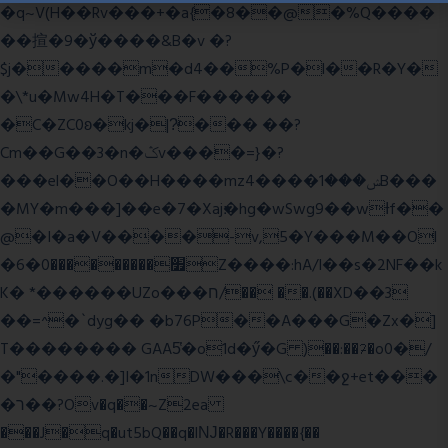
�q~V(H��Rv���+�a{�8��@�%Q����
��揎�9�ў����&B�v �?
$j�����m�d4��%P�l��R�Y�
�\*u�Mw4H�T���F������
�C�ZC0ʚ�kj�|?ͮ��� ��?
Cm��G��3�n�ݣv����=}�?
���el��O��H����mzݾ���1����4B���
�MY�m���]��e�7�Xaj׃�hg�wSwg9��wƗf��
@�I�a�V����-v,5�Y���M��Ol
�׿���������0�6Z����:hA/I��s�2NF��k
K� *������UZo���ח/�� ��.(��XD��3
��=^�`dyg�� �b76P��A���G�Zx�]
T�������� GAA5̔�o1d�ӳ�G )��:��ℱ�o0�/
�"����.�]I�1nDW���\c��ջ+et���
�ר��?Ov�q��~Z2ea
���J�q�ut5bQ��q�lǊ�R���Y����{��