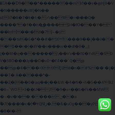
�A��Ɗ9���*�����'��mk1��s�@h[8�V
�N�����sW]�N��
sE 37�R�7�k�t:�;=\��'B�>���Q�
����*�f��h�͢����$H�Ю���Y�'
��kņ��r�d�7[~�(i
���tk�6�*��#�X'���9��{��3��
�$��r�)�āY��s���w��dl�ȏ�_;|
{��M�q�������̆;\��n'v��l10�Yd6�5D
V�5BO���Jy��O�v0^�F4��`Q�@
��@�4���>XXȨ0d�n�#%�� �{�|
��T� A�����*�-
��2͔�[��0�ܡq��(��&W:�4�N�=h�5��A'B2
�R~`WO:+3��U�7�9�x<��b�Fk��MW
�~�v�!�� ����ݧ��a
ّ�7(���l�c�)�۲QNlڙ�,�&�uOɣ���yP( z�D|
�B�!�-