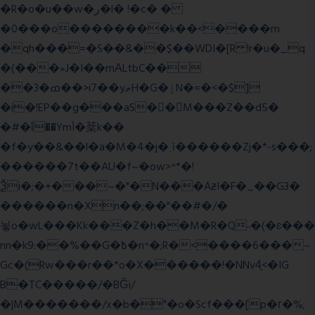
�R�o�u��w�ر�l� !�c� �
�0���o��������k��<����m
�qh���=�S��&��$��WDI�[R !r�u�_q
�(���»J�I��mΑLtbC��
��3�ߘ��>i7��yޠH�G�ٳN�=�<�$]
�i�!EP��g���aS��M���Z��d5�
�#�ΐ��YmÌ�棻k��
�f�y��&��l�a�M�4�j�ˎī������Zj�*-s���;
������7t� �AU�f~�ow>^*�!
Ѯi�;�+���~�"�N���AƶI�F�_��G3�
������n�Xn��;��"��#�/�
뇧o�wL���Kk���Z�h��M�R�Q˶�(�ɛ���
nn�k9:��%��G�߿�n^�;R�<����6���~
Gc�(Rw���r��*o�X������!�NNv4̙<�IG
B�TC�����/�BĜï/
�|M�������/x�b�"�o�Scf���[p�г�%;