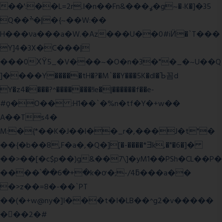
��':��L=2r.I�n��Fn&���ߩ�g~�˴K�]�35
Q��ׯ�|�{~��W:��
H���νa���a�W.�Az���U��0#iӤ�`T���
Y]4�3X�C���|
���0ХΫ5_�V���~�O�n�3�"�_�~U��Q
]����Y�����tH�?�M`��Y���5K�dl�Ъ꼼d
Y�z4����?^�������!le�|������f��e-
#ϙ�O�� :H1��`�%n�tf�Y�+w��
A��Ts4�
M:�{*��K�J��l��_r�,���J�t"�
��{�b��8,F�a�,�Q�][�-����*Ǝk,�"�6
�]�
��>��[�c$p��)g&��7\]�yM1��PSh�CL��P�
����՝��6�+�k�ơ�;-/4ƃ���a��
�>z��=8�-��`PT
��(�+w@ny�]I���t�I�LB��^g2�v�����
��ٕ�2�#