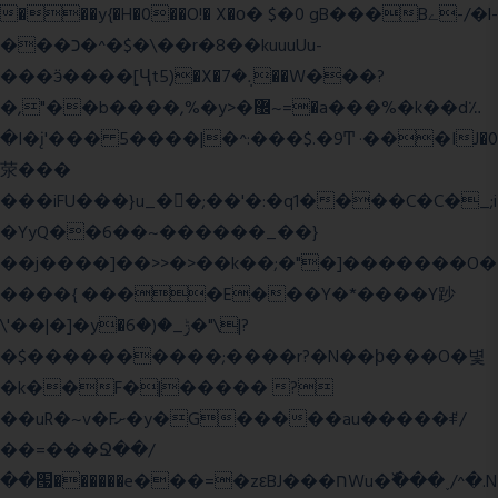
���y{�H�0��O!� X�о� $�0 gB���Bے-/�l-
���כ�^�$�\��r�8��kuuuUu-
���ӭ����[Ҷt5)�X�܉�7��W���?
�,"��b����,%�y>�޼~=�a���%�k��d؉
�I�į'��� 5����|�^:���$.�9Ͳ ·���IJ�0
荥���
���iFU���}u_�
�;��'�:�q1����C�C�_;i
�YyQ��6��~������_��}
��j����]��>>�>��k��;�"�]�������O�
����{ ����E���Y�*����Y䟞
\'��|�]�y�ݱ_�(�6�"\|?
�$����������;����r?�N��ϸ���O�볓
�k��F�|����� ?
��uR�~v�Fށ�y�G�����au�����ꑷ/
��=���Ջ��/
��՗������e���=�zεBJ���חWu�߰���˯/^�.N