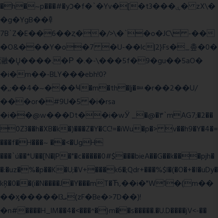
�h�~p���#�yכ�f�`�Yv�[�t3���ۑ� zX\�
�g�YgB��龺
7B`Z�E��6��ȥ��/>\�`�o�JC\ -��
�O&���Y�o�7 �U-��lc|2}Fs�_촢�0�
瀜�Ų����.�Ρ �.�-\���5f�9�gu��5aO�
�i�m��-BLY���ebh!0?
�,;��4�~���Ҹ�m�th�|j�ᇞ�r��2��U/
���or�#9U�5 �i�rsa
�i��@w���Dt��i�wӰ _�@�٣`mAG7;�2��
0Z3��h�XB�k�)���Z�Y�CC!=�iWu�p�> v��h9�Y�4�=
���f�H���~ ��<�UgH
���`ú��*U��[N�|P�"�c�����0#$���bieA��G��k���pjh�
�:�uz�%�p��K�U;�V+���k6�;Qdr+���%$l�(�O�+�I�uDy�
kŖ�0��(i�N����J�Y���mT�Ћ,��i�"W1�(m��
��ӽ�����l3ܝ(zF�Be�>7D��)!
�n#����H_lM��4�<���^�}m��s�����.�U.D����jV<-��