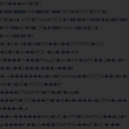
&���w�Q�
�v���5�����+G���¥����Y�d�2�ZUF1,�K
�5�6p�..t�zSWbE{���7�R�P�'��Z�\�ʒ���j�T
����Q�V��_�y�t���)kKk &��&�.�,�-
�=w�j�a��^�N
i��0<�:=o�0�p4��"2Η��Yl��lC!7�0r
�&�X�=U��8$~�ω� ��\k?8
Y����*=���wܛ$Y�w+�2#"�@,��-}��c�P-
�'�U��T��l� ���V��ľ�|
�~o�������g�UJ�o3Wgq��c6 m��t�n�]
IЭh�Y�1Ȕ�:YU���ǟ?
����%k[s��j�F�vJg�!
����.G����i�M�p�k���n�N�y��
R���v�ڤ
��e<������qM;)�U�At�8eX���x]�f
@����K ��/\u���3bw��מ�ioV �\��|