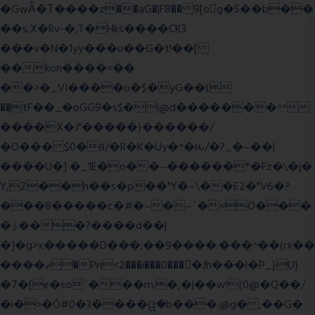
�GwǞ�Τ����z��aG�|F8�� 9[og�S��b��
��s,X�Rv-�,T�Hks����CK3
���v�N�1yy���u��G�t!��[
��kon����<��
��>�_VI����o�$�yG��׆
��tF��_�oGG9�s$�l@d�������^^
����X�J"�����}������/
�O��� $0�ӫ/�R�K�Uy�^�ԋ/�?_�~��|
����U�] �_1E�o��~������*�Fz�\�|�
Y,Z��h��s�p��"Y�~\��E2�"V6�?
���8�����c�#�~�~`�<O���
�؋���?����d��|
�]�g>x�����D���;��9����:���^��(rx��
����ޡ�Pn<2���i���0���𩆿�Jh���l�P_}U}
�7�[e�so`���m.�,�|��w!(0@�Q��/
�i�>�Ó#0�3����ୱ�b���.@g� ,��G�