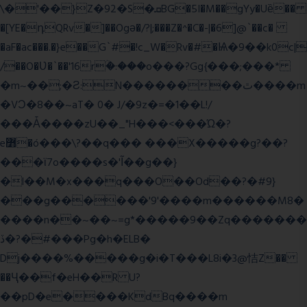
\�'��}Z�92�S�ܩBG�5I�M��gYy�Uȅ��
�[YE�դQRv�]��Ogə�/?|;���Z�^�C�-|�6]@`��c�
�aF�ac���.�}e��G`#�!c_W�Rv�#�Ѩ�9��k0c|
/��O�Ʋ�`��'16rؒ�:���o���?Gg{���;���*
�m~��;�Ƨ:N��������ٿ����m
�VϽ�8��~aT� 0� J/�9z�=�1��L!/
���Ǡ����zU��_"H���<���Ώ�?
e߻�ó���\?��q��� ���X�����g?��?
���ϊ7o����s�'Ĩ��g��}
�l��M�x���q���O��Od��?�#9}
���g������'9'����m������M8�
����n��~��~=g*�����9��Zq�������
ڏ�?�#���Pg�h�ELB�
Dj����%�����g�i�T���L8i�3@恄Z��
��Ҷ��f�eH��R U?
��pD�e����KdBq����m