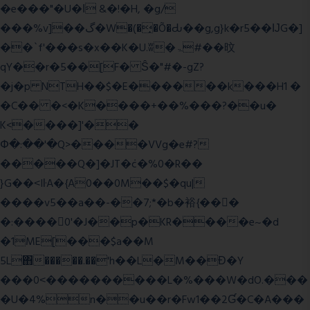
�e���"�U�ǀ &�!�H, �g/
���%v]��گ�W�(�̟�Õ�Ԃ��g,g}k�r5��ĲG�]
��`f'���s�x��K�U.ʬ�ۃ#��旼
qY��r�5��[F� Ŝ�"#�-gZ?
�j�p NTH��$�E������k���H1 �
�C�� �<�K����+��%���?��u�
K<����]'��
Փ�:��'�Q>����VVg�e#?
�����Q�]�JT�݁c�%0�R��
}G��˂IŀA�{A0��0M��$�qu|
����v5��a��-��7;*�b�裕{���ً
�:����0'�J��p�KR����e~�d
�1ME[���$a��M
5L΋�����.��'h��L�M��Ɖ�Y
���0˂����������L�%���W�dO.���
�U�4%n��u��r�Fw1��2Ɠ�C�A���