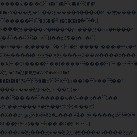
����ώ��:�CJ���T��je���C�1�?
���xϫ����:Џ��Q{����ǿ���s�ϰ=�����
�����l�85�r���G�C���ڵ��
���5i����s?�N��?�ϼ=����em�H���?
{�/�� �_<H��pC"P�{�_�
�G0��gj�;����������-���i�i,�:?
Zß����l�`����Z��W����z���
�3c�Qt������ן��������|{�c:�
a >�4��|��|�W>��wonf���
��.�����f{%|>���c1K|ئ��?�>����?
���m���|<�>~��|�}
����i�������ѫ�V~��.x�� ,��
>�����'8���F)8K��
�X��pN@ڇKv�ܝ�2���Î;�+����gp8
8Ѓ��>$��g�� �D�N-~|
�X��p����8��]S����S����!yz