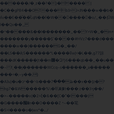
������/�˱z��?�}����� |
�C��gPB4��OT���bӟ>J=JN���w��b�
ʎv��E��ͫ��ͫLqN��ſ�W���ً����o/_��{ÛW
ї��Qx��_
�^�����&��l�������_�� Y>W�_�m+
�������y�����$ߵ����#HVz7���d���
����w��{������G�_��/
��LS��ӣ;5������*L����ʬw|<�L��,g77諒
���dK�����|t��m߼�Զ?}6���qb��_��u��
�~ f˛��j������WCcq~s������˽a�����
���<�;~y��,}
�A3u)�u�ͻ^��܌b���ڟ���7��x��{z�?
hg7�&W�����%\�䶷�{�t���:z��3>j��/
�>~�����x{�2>ξ�&��[C�ˮ�I���}
�G����՗�n��O����Z ^~��靟
�5>I����o�|wx*�؎/