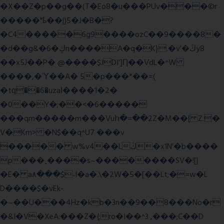
�X��Z�p��g��(T�Eo8�u���PUv���©r
�����"ҍ��|)5�J�B�?
�C4�����6g9����ozC��9����8�
�d��g&�6�ڮn����A�q�K}.�v'�ڭy8
��x5J��P� @����$JDI']Ƞ��VdL�^W
����,�Ύ��A� 5�p���*��=(
�tԛ��6�uzaІ����1�2�
�0��Y�;��<�6�����
���qm�����m���Vuհ�=��2Z�M��ɭ Z.�
V�Km> �N$��q^U7 �
��v
����� w%v4��Lڭ�x1N'�b����
p���˿����s~��������SV�![|
�E� a٨���$˖I�a�.\�2W�5�[��Lt;�=w�L
D����$�vEk-
�~��U���4Hz�kb�3n��9��8���No�r
�&I�V�XeA:���Z�{;ro�I��^3 ,���;C��D