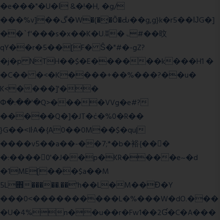
�e���"�U�ǀ &�!�H, �g/
���%v]��گ�W�(�̟�Õ�Ԃ��g,g}k�r5��ĲG�]
��`f'���s�x��K�U.ʬ�ۃ#��旼
qY��r�5��[F� Ŝ�"#�-gZ?
�j�p NTH��$�E������k���H1 �
�C�� �<�K����+��%���?��u�
K<����]'��
Փ�:��'�Q>����VVg�e#?
�����Q�]�JT�݁c�%0�R��
}G��˂IŀA�{A0��0M��$�qu|
����v5��a��-��7;*�b�裕{���ً
�:����0'�J��p�KR����e~�d
�1ME[���$a��M
5L΋�����.��'h��L�M��Ɖ�Y
���0˂����������L�%���W�dO.���
�U�4%n��u��r�Fw1��2Ɠ�C�A���