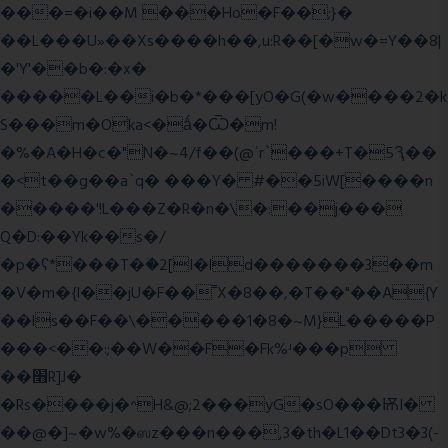
���=�i��M ���Ho�F��;}�
��L���U»��Xs����h��,u:R��[�w�=Y��8|
�'Y'��b�:�x�
�����L��i�b�*���[yO�G(�w����2�k
S���m�Oka<�ǻ�Ѿ�m!
�%�A�H�c�"N�~4/f��(@ʿr`���+T�5Ԇ��
�<t��g��a`q� ���Y� #��5iW[����n
�����'!L���Z�R�n�\�:��j���
Q�D:��Yk��s�/
�p�ʕ*���T�ؘ�2[I�ld�������3��m
�V�m�{I��jU�F��˭X�8��,�T��"��A{Y
��ls��F��\�����1�8�~M}L�����P
���<��:;��W��F�Fk%ʴ���p
��׫R]J�
�Rs����j�^H&@;2���yG�sO���ѬI�
��@�]~�w%�ஸz���n���,3�th�L1��Dt3�3(-