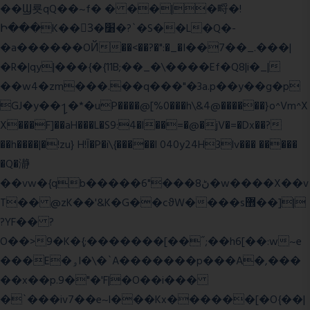
��Ϣ룟qQ��~f� � ��|�㽟�!
Ի���K��3ٓ�׸�?`�S��L�Q�-
�a������OЙ��<��?�":�_�I��7��_.���|
�R�|qy|���{�{11B;��_�\����Ef�Q8|i�_|
��w4�zm���.��q���"�3a.p��y��g�p
GJ�y��႑�*�uP����@[%0���h\&4@������}o^Vm^X
X���F]��aH���L�S9:4�l��=�@�jV�=�Dx��?
��h����|�!zu} H!Ī�P�i\{�����l 040y24H3lv��� �����
�Q�瀞
��vw�{qb�����6"���8ڻ�w����X��v
T�� @zK��'&K�G��cϑW����s޾��]|
?YF�� ?
O��>9�K�{;�������[��˝;��h6[��:w~e
���E�ۅl�\�`A�������p���A�,���
��x��p.9�"�'F|�O��i���
�`���iv7��e~l���Kx������[�O{��|