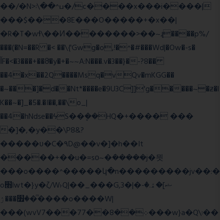
��/�N>ߎ^��\܃�/c����x���i����|
���$���ܿ8E���O�����+�x��|
�R�T�wɬ\� �И��������>��~ɻ����p%/
���(�N=��R �< ��\{'Gwg�o,!�^�#���Wd|�Ow�-s�
ĬF�<�3���+��8ͣ�y�+�~~A:N���.v�3��}�-?8��
��4�x��2Q����Msq�vQv�mKGG��
�~���]�d��Nt*����e�9U3C]]'g�����~�ƶ�l
K��~�]_�5�.�I��,��\o_|
��4�hNdse��ϟS��ܷ��HQ�+���� ���
�]�,�y��\P8&?
�����ʋ�C�۹D@��v�]�h��It
�����+��u�=sο~�ܿ�����j�믯
���o����^�����կ�n���������jv��:�
o׫lwt�}y�ζ/W˫Q|��_���G,3�|�ޝ]�ۿ.�-
�׿���ۯ�ͫ����o����W|
���(wvV܀��8��77���7���w}a�Q\܃��