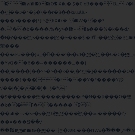
���y{�H�0��O!� X�о� $�0 gB���Bے-/�l-
���כ�^�$�\��r�8��kuuuUu-
���ӭ����[Ҷt5)�X�܉�7��W���?
�,"��b����,%�y>�޼~=�a���%�k��d؉
�I�į'��� 5����|�^:���$.�9Ͳ ·���IJ�0
荥���
���iFU���}u_�
�;��'�:�q1����C�C�_;i
�YyQ��6��~������_��}
��j����]��>>�>��k��;�"�]�������O�
����{ ����E���Y�*����Y䟞
\'��|�]�y�ݱ_�(�6�"\|?
�$����������;����r?�N��ϸ���O�볓
�k��F�|����� ?
��uR�~v�Fށ�y�G�����au�����ꑷ/
��=���Ջ��/
��՗������e���=�zεBJ���חWu�߰���˯/^�.N