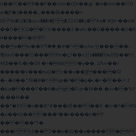
U����R��P��Utm�O]X��@`�A�Ann��0
w�͍P�'j��֛��_���䕟����H
G*6n�5Z�Z�uscv���t�|{�'Z2V5��:y�"4w�^#]σ<��nW
��O�CQ��O����2.�a6c��G����:�2�R
H�����S
��a�w��9*܂��ߌ�#�"=�z/no^}}�����~
쀢nxs0������TFm�ϛ7��x:s����ԋD��
4Kƀ��fL�}�G9 �>�kB(�ِy��, 2ᐿm��/
����!�V���nuQ�>��u��]|����Ġ!
�~�d��;"7B�B�f @�?��p�c�+���/< Z
�|cq����f'��6�ug�D pr�W�� �zv��%?
�.��M��
��*�5Y�s��&*#���ǆ��P��9`�J>�f�#S
�o��hQ�����"��r����ņ�?
�����*T�
���c5�� 7��b�]Q��q�����[5