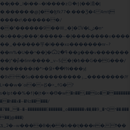
��j��_I�i��~�l����z۞�r}{��濎�|
�.�����:�@]��ɮfk77�.���Ʒ�4 4mt|
����e\�������/
��"������9��W_�]�ͮV�Lݽ�n^
�o���g���';�����~�{��������x����
��_������竽�I���xo�������nr~?
��m%�U��^��]�Ѿߟ�2��g���v�������
��}"�ٗp�6nn����_v~5{�{�߿��G��G���/
�������d�*>�Ջ+��FN���y|
�9x^�Su�����������ۏ_��������JY
L>��w�ˋoi�={$�>_fG� ?
s�Ipt��%�f{�|t�>:�ϴ�w�n��,��ûo���������
��h��x�~�Nz�����/
�7��_�~�~��������E������_o�������v��;��9_�^Q^��:���
��]@���}
ݏ_ʡ�~w����B�j��b��l{���n�;Ϯ��