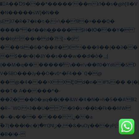
�A��Ɗ9���*�����'��mk1��s�@h[8�V
�N�����sW]�N��
sE 37�R�7�k�t:�;=\��'B�>���Q�
����*�f��h�͢����$H�Ю���Y�'
��kņ��r�d�7[~�(i
���tk�6�*��#�X'���9��{��3��
�$��r�)�āY��s���w��dl�ȏ�_;|
{��M�q�������̆;\��n'v��l10�Yd6�5D
V�5BO���Jy��O�v0^�F4��`Q�@
��@�4���>XXȨ0d�n�#%�� �{�|
��T� A�����*�-
��2͔�[��0�ܡq��(��&W:�4�N�=h�5��A'B2
�R~`WO:+3��U�7�9�x<��b�Fk��MW
�~�v�!�� ����ݧ��a
ّ�7(���l�c�)�۲QNlڙ�,�&�uOɣ���yP( z�D|
�B�!�-