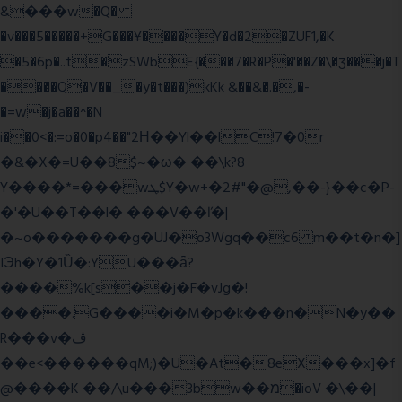
&���w�Q�
�v���5�����+G���¥����Y�d�2�ZUF1,�K
�5�6p�..t�zSWbE{���7�R�P�'��Z�\�ʒ���j�T
����Q�V��_�y�t���)kKk &��&�.�,�-
�=w�j�a��^�N
i��0<�:=o�0�p4��"2Η��Yl��lC!7�0r
�&�X�=U��8$~�ω� ��\k?8
Y����*=���wܛ$Y�w+�2#"�@,��-}��c�P-
�'�U��T��l� ���V��ľ�|
�~o�������g�UJ�o3Wgq��c6 m��t�n�]
IЭh�Y�1Ȕ�:YU���ǟ?
����%k[s��j�F�vJg�!
����.G����i�M�p�k���n�N�y��
R���v�ڤ
��e<������qM;)�U�At�8eX���x]�f
@����K ��/\u���3bw��מ�ioV �\��|