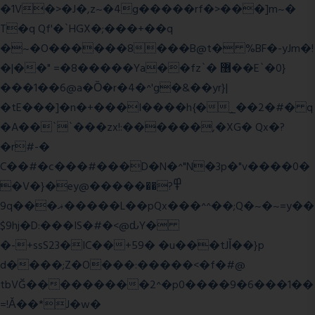
�1V�>�J�,z~�4g�����rf�>���]m~�
T�q Qf'�`HGX�;���+��q
�~�O������8���B@t� %BF�-yJm�!
�|��" =�8�����Ya��fz`� ޶��E`�0}
���1��6@a�Ȍ�r�4�^'g�&��yr}|
�tE���]�n�+���I����h{�_̣��2�#� q
�A��``���zx!:������,�XG� Qx�
?
�r#-�
C��#�c���#���D�N�^"N�3p�"v����0�
�V�}�ey@�����߾?��
9q���ޣ�����L��pQx���^^��;Q�~�~=y��
$9hj�D:���IS�#�<@ԃY�
�-+ssS23�IC��+59� �u���tJǏ��}p
d����;Z�O���:�����<�f�#@
tbVĞ���������2^�p0����9�6���1��
=!Ǎ��*J�w�