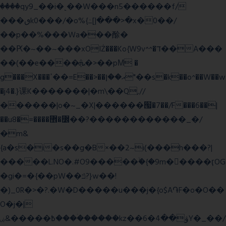
����qy9_��i�˻��W���n5������f/
���ٯk0���/�o%{߸[|���>�x�0��/
��p��%���Wa���酴�
��Ԗ�~��~���xOIŻ���Ko{W9v^^�ד��A���
��(��e����ܞ�>��pΜ �
g���X���ߴ��=E��>��އ��ן"��s�k��o^��W��w
�j4�.}课K�������|�m\��Q,//
������|o�~_�X|������՗�7��/F���6��|
��u8�=����߼�޾��?������������_�/
�m&
{a�s�i�s��g�B×��2~i(���h���?|
�����L.NO�.#O9�����ۙ�{�9m��ً���ӷOG
�gi�=
�{��pW��ݿ?}w��!
�)_0R�>�?.�W�D�����u���j�{o$A֏F�o�O��
O�j�|
߿�����&ۻ����ۛ�����kz��ۋ��4�6Y�_��/