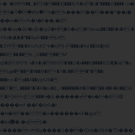
c�`�ۨWt��_�i;8����4[���A/'K�!u�U�*����zi'����ٵo�
�؆��8%� t�;*b��������*��j�
��m�:v%�1�E��,�$
z��zq�ůU�u]E�)yZ�Hׇ�5�a{�Ydwaȥ��Z��h�v�t.:�
='6z�q�;�r�*��ȍud>���<LH
�;ZY��r�9=s%#Z^ҡ�U}-���a�4d ��3&�[M|
��©��:��N; ,)2���(��M'
qS�3:5PS"8`a�\h�y�MhS�'��2r�x���h[����XGf�]�Ja�o
%@����9��M�8 <� R�U��V�*���c
���n⯸�q��4��yg426�
���_����Y�E�4Ɨ�ex�&_<�������#�EP��P[��<��H�A��[G6
�}6<] ���H�}L�����x'�k��83僒
����mf ��F�0n5�!
�H�0��T�o������n4�@ď
�ba޲�,�qv}�
v����+=Bg����2���YDd{�OB#�'Τ3���