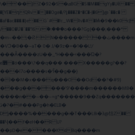
\�'��}Z�92�S�ܩBG�5I�M��gYy�Uȅ��
�[YE�դQRv�]��Ogə�/?|;���Z�^�C�-|�6]@`��c�
�aF�ac���.�}e��G`#�!c_W�Rv�#�Ѩ�9��k0c|
/��O�Ʋ�`��'16rؒ�:���o���?Gg{���;���*
�m~��;�Ƨ:N��������ٿ����m
�VϽ�8��~aT� 0� J/�9z�=�1��L!/
���Ǡ����zU��_"H���<���Ώ�?
e߻�ó���\?��q��� ���X�����g?��?
���ϊ7o����s�'Ĩ��g��}
�l��M�x���q���O��Od��?�#9}
���g������'9'����m������M8�
����n��~��~=g*�����9��Zq�������
ڏ�?�#���Pg�h�ELB�
Dj����%�����g�i�T���L8i�3@恄Z��
��Ҷ��f�eH��R U?
��pD�e����KdBq����m