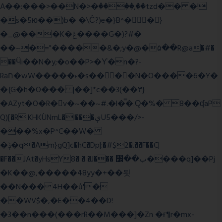
A��:���>��N�>�ٝ����;��tzd�� �!
�s�5ю��)b� �\Ĉ?)e�}B^��}
�_@���K�ݝ����G�)?#�
��~�="�����&�;y�@�۵��R@a�#�
��Ӵi��N�y;�o��P>�ϒ�n�?­
Raח�wW�����˫�s����N�O����6�Y�
�{G�h�O��� |��]*c��3(��٣}
�AZyt�O�R�v�~��~#.�l�̿�.Ԛ�%� 8��ʠaP
Q)[�R.KHKÙNmL�l���ېU5���/>-
���%x�P^C��W�
�ݙ�q�Am}gQ]c�hC�Dp|:�#$2�.��F��C|
�F��JAt�yHsY8� � �J��� ب��׼����q]��Pj
�K��@,�����48yy�+��됫
��N���4H��ů'�
��WV$�,�E��4��D!
�3��n���(���rR��M���]�Zn �ғ¶r�mx-