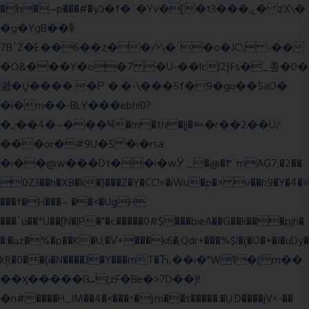
�h�~p���#�yכ�f�`�Yv�[�t3���ۑ� zX\�
�g�YgB��龺
7B`Z�E��6��ȥ��/>\�`�o�JC\ -��
�O&���Y�o�7 �U-��lc|2}Fs�_촢�0�
瀜�Ų����.�Ρ �.�-\���5f�9�gu��5aO�
�i�m��-BLY���ebh!0?
�,;��4�~���Ҹ�m�th�|j�ᇞ�r��2��U/
���or�#9U�5 �i�rsa
�i��@w���Dt��i�wӰ _�@�٣`mAG7;�2��
0Z3��h�XB�k�)���Z�Y�CC!=�iWu�p�> v��h9�Y�4�=
���f�H���~ ��<�UgH
���`ú��*U��[N�|P�"�c�����0#$���bieA��G��k���pjh�
�:�uz�%�p��K�U;�V+���k6�;Qdr+���%$l�(�O�+�I�uDy�
kŖ�0��(i�N����J�Y���mT�Ћ,��i�"W1�(m��
��ӽ�����l3ܝ(zF�Be�>7D��)!
�n#����H_lM��4�<���^�}m��s�����.�U.D����jV<-��