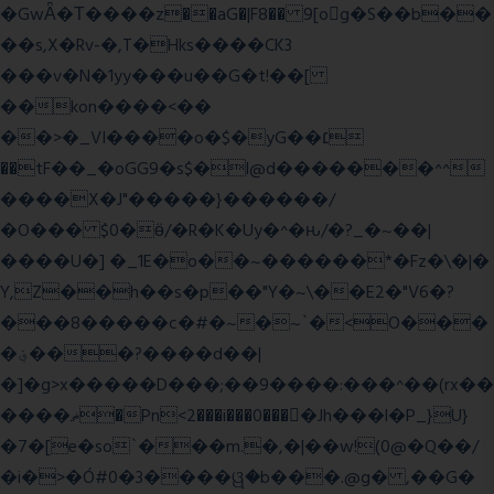
�GwǞ�Τ����z��aG�|F8�� 9[og�S��b��
��s,X�Rv-�,T�Hks����CK3
���v�N�1yy���u��G�t!��[
��kon����<��
��>�_VI����o�$�yG��׆
��tF��_�oGG9�s$�l@d�������^^
����X�J"�����}������/
�O��� $0�ӫ/�R�K�Uy�^�ԋ/�?_�~��|
����U�] �_1E�o��~������*�Fz�\�|�
Y,Z��h��s�p��"Y�~\��E2�"V6�?
���8�����c�#�~�~`�<O���
�؋���?����d��|
�]�g>x�����D���;��9����:���^��(rx��
����ޡ�Pn<2���i���0���𩆿�Jh���l�P_}U}
�7�[e�so`���m.�,�|��w!(0@�Q��/
�i�>�Ó#0�3����ୱ�b���.@g� ,��G�