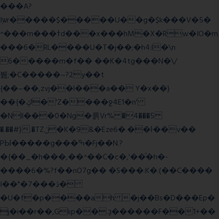
���A?
Iۭѡr�����$�����U��g�$k���V�5�
^���m���ߙd���x���hM�X�Rw�IO�m
���6�RL����U�T�j��;�h4:l�\n
6�����m�f�� ��K�4tg���N�\/
뷆;�C�����~?2y��t
{��~��,zvj��l���a�� Y�x��}
��{�ڮ�'Z����
ջ4E1�n'
�Nll���0�Ng�륽Vr% �4���5
�.��#}.�TZݩ�K�9&�Eze6�.��ŀ��v��
PЫ�����g���ߒ�Fj��N.?
�{��_�h���,��^��C�c�,'��ͦ�h�-
����6�%?f��nO7 g�� �S���:K�.(��C����
I��"�7 ���ڎ�
�U�f�p����ah �j��Bs�D���Ep�
j�i��r��,Gkp��.ҙ������F��1+��