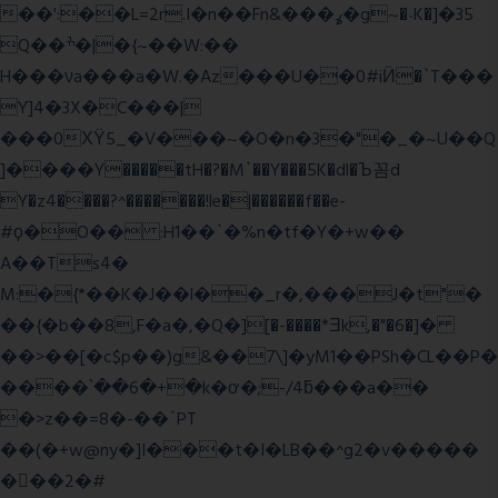
��':��L=2r.I�n��Fn&���ߩ�g~�˴K�]�35
Q��ׯ�|�{~��W:��
H���νa���a�W.�Az���U��0#iӤ�`T���
Y]4�3X�C���|
���0ХΫ5_�V���~�O�n�3�"�_�~U��Q
]����Y�����tH�?�M`��Y���5K�dl�Ъ꼼d
Y�z4����?^�������!le�|������f��e-
#ϙ�O�� :H1��`�%n�tf�Y�+w��
A��Ts4�
M:�{*��K�J��l��_r�,���J�t"�
��{�b��8,F�a�,�Q�][�-����*Ǝk,�"�6
�]�
��>��[�c$p��)g&��7\]�yM1��PSh�CL��P�
����՝��6�+�k�ơ�;-/4ƃ���a��
�>z��=8�-��`PT
��(�+w@ny�]I���t�I�LB��^g2�v�����
��ٕ�2�#