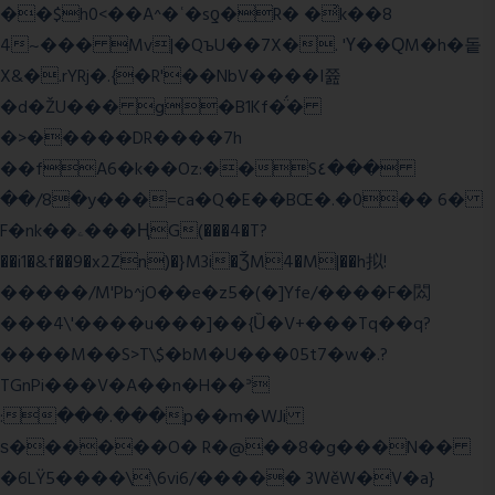
��$h0<��A^�ʿ�sƍ�R� �͗k��8
4~��� Mv|�QъU��7X�. 'Ү��ԚM�h�돝
X&�.rYRj�.{�R'��NbV����I쯆
�d�ŽU��� g�B1Kf�̈́�
�>�����DR����7h
��fA6�k�
�Oz:��S٤���
��/8�y���=ca�Q�E��BŒ�.�0�� 6�
F�nk��ۦ���ҢG(���4�T?
��i1�&f��9�x2Zn)�}M3i�ǮM4�M|��h拟!
�����/M'Pb^jO��e�z5�(�]Yfe/����F�閦
���4\'����u���]��{Ȕ�V+���Tq��q?
����M��S>T\$�bM�U���05t7�w�.?
TGnPi���V�A��n�H��ᐣ
:���.���p��m�WJi
ѕ������O� R�@��8�g���N��
�6LŸ5����\\6vi6/����� 3WěW�V�a}