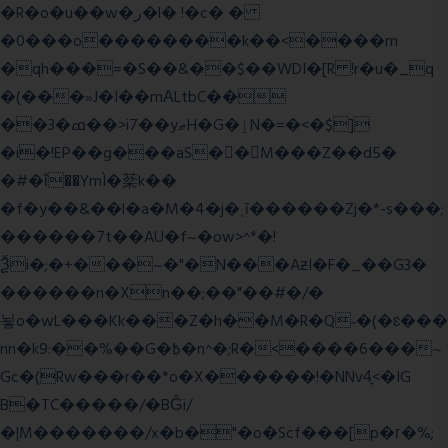
�R�o�u��w�ر�l� !�c� �
�0���o��������k��<����m
�qh���=�S��&��$��WDI�[R !r�u�_q
�(���»J�I��mΑLtbC��
��3�ߘ��>i7��yޠH�G�ٳN�=�<�$]
�i�!EP��g���aS��M���Z��d5�
�#�ΐ��YmÌ�棻k��
�f�y��&��l�a�M�4�j�ˎī������Zj�*-s���;
������7t� �AU�f~�ow>^*�!
Ѯi�;�+���~�"�N���AƶI�F�_��G3�
������n�Xn��;��"��#�/�
뇧o�wL���Kk���Z�h��M�R�Q˶�(�ɛ���
nn�k9:��%��G�߿�n^�;R�<����6���~
Gc�(Rw���r��*o�X������!�NNv4̙<�IG
B�TC�����/�BĜï/
�|M�������/x�b�"�o�Scf���[p�г�%;