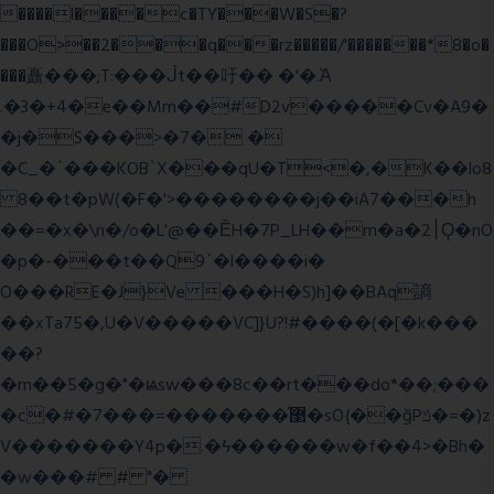
����l����c�TY���W�S�?
���O>��2���q���rz�����/'�������*8�o�
���矗���;T:���ᒎt��吁�� �'�.Ὰ
.�3�+4�e��Mm��#D2v�����Cv�A9�
�j�S���>�7� �
�C_�`���KOB`X���qU�T<�,�K��lo8
8��t�pW(�F�'>��������j��iA7���h
��=�x�\n�/o�L'@��ȄH�7P_LH��m�a�2׀Ǫ�nO
�p�-���t��Q9`�l����i�
O���RE�J}Ve ���H�S)h]��BAq謪
��xTa75�,U�V��
���VC]}U?!#��
��(�[�k���
��?
�m��5�g�"�ѩsw���8c��rt���do*��;���
�c�#�޳�ͯ������=���7�sO{��ğPݿ�=�)z
V�������Y4p�.�ϟ������w�f��4>�Bh�
�w���# # "�