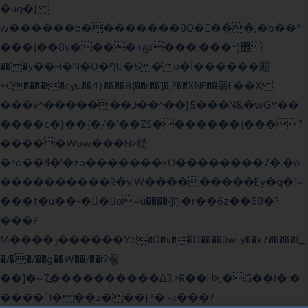
�uq�}
ֲw������b��������8O�E���,�b��*
���{��8v����+@���:���^)޾
���y��H�N�O�ףU�5� o�Ȉ������廻
+C����ŧ�cyu��4}����8{��r��]�,?��XNF��푺L��X
���v^�������כ��^��}5���N&�wGY��
����c�}��{�/�'��ZS�������{���?
�����Wow���N>糙
�^o��ߞ�'�zo�������xO��������7�.�o
����������R�v'W���������Ey�q�1~
���t�u��-�� o~u����{|ח֧�r��6z��68�?
���?
M����ݫ������Yb�O�v��D����ûw˯y��x7�����I_
�/��/��g��W��/��r?쵷
��]�~7߽����������Δ3;>R��H>,�G��ו�:�
���� `I���z���}?�~k���?