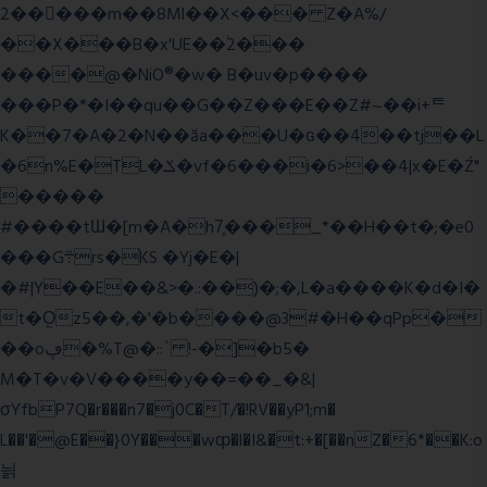
2�����m��8Ml��X<��� Z�A%/
��X���B�x'UE��֔2���
����@�NiO®�w� B�uv�p����
���P�*�I��qu��G��Z��� E��Z#~��i+ᄐ
K��7�A�2�N��ăa���U�ɢ��4��tj��L
�6n%E�TL�ݎ�vf�6���i�6>��4|x�E�Ź"
�����
#����tƜ�[m�A�h7̥���_*��H��t�;�e0
���G܊rs�֗KS �Yj�E�|
�#|Y��E��&>�.:��)�;�,L�a����K�d�I�
t�O͖z5��,�'�b����@3#�H��qPp�
��oڥ�%T@�::` !-�]�b5�
M�T�v�V����y��=��_�&|
σYfbP7Q�r���n7�j0C�T/�!RV��yP1;m�
L��'�@E��}0Y���wȹ�l�I&�t:+�[��nZ�6*��K:o
늵