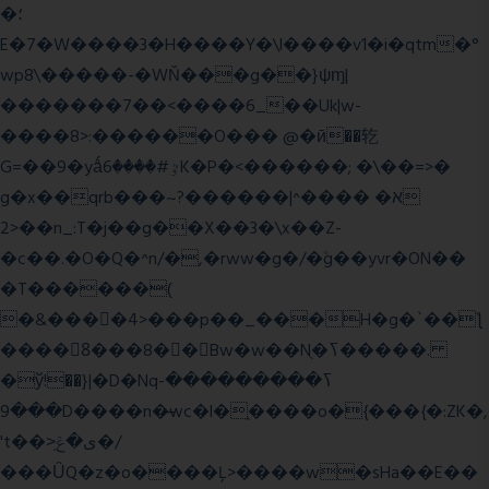
�؛
E�7�W����3�H����Y�\l����v1�i�qtm�°
wp8\�����-�WŇ���g��}ψɱ|
�������7��<���
�6_��Uk|w-
����8>:������O��� @�ӣ��䢀
G=��9�yǻٷ#����6K�P�<������; �\��=>�
g�x��qrb���~א� ����^|������?
2>��n_:T�j��g��X��3�\x��Z-
�c��.�O�Q�^n/�,�rww�g�/�ۧg��yvr�ON��
�T������(
�&����4>���p��_���H�g�`��ƪ
����8َ���8� �󳳦Bw�w��Nֻ�ߖ�����.
�ў!��}|�D�Nqߖ���������-
���9D����n�̶wc�l�֑����o�{���{�:ZK�,
't��>͍ى�ݝ�/
���ǙQ�z�o����Ļ>����w�sHa��E��