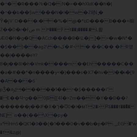
�^��R���?k�Q�:N�=��hXkiK��h�|
�^��b��$w���N�I�w�Z8Ɲ ͚�
Ŷ�įV`O���:��%�@�*ʊD���B���+櫥
Z��D�r�Fص m Iʶ���F.t��)����.�L뢅
Æi0�N�g�Q�ACch����8�\L�j]�=�w�N*�
�$��)��ag2\�nک�#<� ��C�� �IR얲
��|����eY?
8�j��8I�h�Vmk����m��Eh�����C��
�a�#��*�n����y<�)���s�X7�hv�J��i�[9
�A���6`
pǮ�ԡ(�����1��^�$�����I־
�E��Ϥ^g��'0|ꠓ[[4ΐ�>Zm���Y��B��?
������j��JF�X�ך�Ʊ0�I�мT2�>P̶S���t���ͩ�
NE]`is��(��\X�py�
x"HmS�QK1�3��(�1���0�v��b�p�P؃;EG�"w
�f&z@|