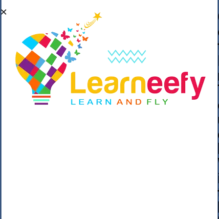
��o��C���ǡ���,����*�3��#eۧ_>\��z
�K{DQg�Ϯ��]u��3o�V~�/��@��??
����Y�]�s�n���s
h_��������/
����p��|
��^��������$��ٽ�P���~��4���Snn^
$ ����Ogy/|>ڿ|�I��'A�n��1�$�}
�__�ߝ�~�Α/'��8_@A�m~�Wѻ�ׯ�9|9+>�>�
=c"'��K���X�:��?j�ԫ��-
����������y���mK���?/
���|y���������_N $��!8w�//
���[��}��As���3�P�k��{_?
�_o�k�e����^8{��տ���޾���
i������2<�2��3>��Η�Ņz������:��^��
��_��~�9_Oz��9l�����O��Ż˗����
)�4޽��-����n�����y�^m��݆{ڧ�/
�o�m��"x�۝(�����Żo���Wm)��_~�S�