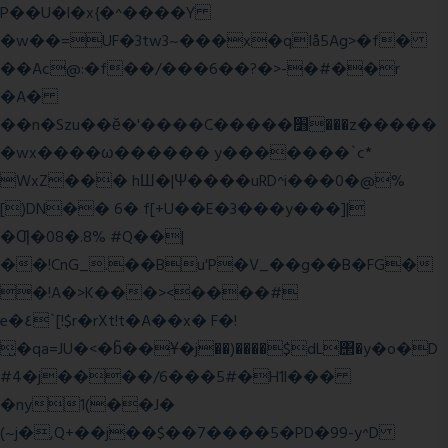
P��U�l�x{�^����Y
�w��=UF�3tw3~���x�qIå5Ag>�f�
��Ac@:�f��/���6��?�>-�#��r
�A�
��n�Szu��ӗ�'����C�����׻���z�����
�wx����ω������ y�������`c*
WxZ��� hШ�|Ψ����uRD^i���0�@%
[)DN�� 6� f[+U��E�3���y���]|
�Ƣ�08�.8% #Q��|
��!CnG_.��Bu'P�V_��g��B�FG�
�!A�>K���><����#
e�٤`[!$r�rXt!t�A��x� F�!
̮�qa=JU�<�b̃��Ұ�j��)����$dL΢�y�o�D
#4�j����/6���5#�H1l���
�ny1(��J�
(~j�,Q+��j��$��7����5�PD�99-y^D