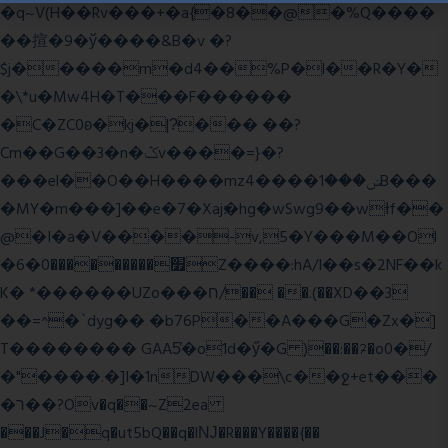
�q~V(H��Rv���+�a{�8��@�%Q����
��揎�9�ў����&B�v �?
$j�����m�d4��%P�l��R�Y�
�\*u�Mw4H�T���F������
�C�ZC0ʚ�kj�|?ͮ��� ��?
Cm��G��3�n�ݣv����=}�?
���el��O��H����mzݾ���1����4B���
�MY�m���]��e�7�Xaj׃�hg�wSwg9��wƗf��
@�I�a�V����-v,5�Y���M��Ol
�׿���������0�6Z����:hA/I��s�2NF��k
K� *������UZo���ח/�� ��.(��XD��3
��=^�`dyg�� �b76P��A���G�Zx�]
T�������� GAA5̔�o1d�ӳ�G )��:��ℱ�o0�/
�"����.�]I�1nDW���\c��ջ+et���
�ר��?Ov�q��~Z2ea
���J�q�ut5bQ��q�lǊ�R���Y����{��