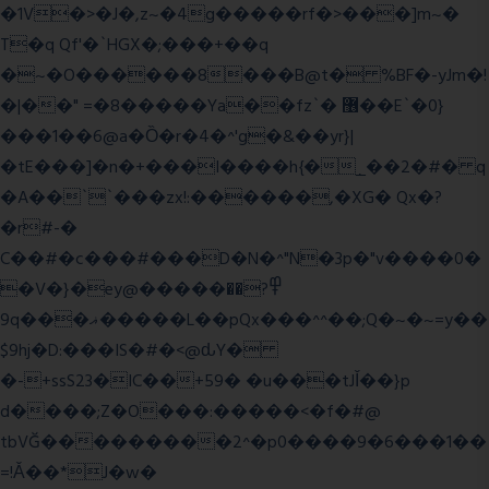
�1V�>�J�,z~�4g�����rf�>���]m~�
T�q Qf'�`HGX�;���+��q
�~�O������8���B@t� %BF�-yJm�!
�|��" =�8�����Ya��fz`� ޶��E`�0}
���1��6@a�Ȍ�r�4�^'g�&��yr}|
�tE���]�n�+���I����h{�_̣��2�#� q
�A��``���zx!:������,�XG� Qx�
?
�r#-�
C��#�c���#���D�N�^"N�3p�"v����0�
�V�}�ey@�����߾?��
9q���ޣ�����L��pQx���^^��;Q�~�~=y��
$9hj�D:���IS�#�<@ԃY�
�-+ssS23�IC��+59� �u���tJǏ��}p
d����;Z�O���:�����<�f�#@
tbVĞ���������2^�p0����9�6���1��
=!Ǎ��*J�w�