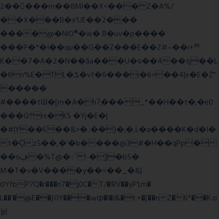
2�����m��8Ml��X<��� Z�A%/
��X���B�x'UE��֔2���
����@�NiO®�w� B�uv�p����
���P�*�I��qu��G��Z��� E��Z#~��i+ᄐ
K��7�A�2�N��ăa���U�ɢ��4��tj��L
�6n%E�TL�ݎ�vf�6���i�6>��4|x�E�Ź"
�����
#����tƜ�[m�A�h7̥���_*��H��t�;�e0
���G܊rs�֗KS �Yj�E�|
�#|Y��E��&>�.:��)�;�,L�a����K�d�I�
t�O͖z5��,�'�b����@3#�H��qPp�
��oڥ�%T@�::` !-�]�b5�
M�T�v�V����y��=��_�&|
σYfbP7Q�r���n7�j0C�T/�!RV��yP1;m�
L��'�@E��}0Y���wȹ�l�I&�t:+�[��nZ�6*��K:o
늵