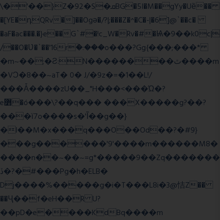
\�'��}Z�92�S�ܩBG�5I�M��gYy�Uȅ��
�[YE�դQRv�]��Ogə�/?|;���Z�^�C�-|�6]@`��c�
�aF�ac���.�}e��G`#�!c_W�Rv�#�Ѩ�9��k0c|
/��O�Ʋ�`��'16rؒ�:���o���?Gg{���;���*
�m~��;�Ƨ:N��������ٿ����m
�VϽ�8��~aT� 0� J/�9z�=�1��L!/
���Ǡ����zU��_"H���<���Ώ�?
e߻�ó���\?��q��� ���X�����g?��?
���ϊ7o����s�'Ĩ��g��}
�l��M�x���q���O��Od��?�#9}
���g������'9'����m������M8�
����n��~��~=g*�����9��Zq�������
ڏ�?�#���Pg�h�ELB�
Dj����%�����g�i�T���L8i�3@恄Z��
��Ҷ��f�eH��R U?
��pD�e����KdBq����m