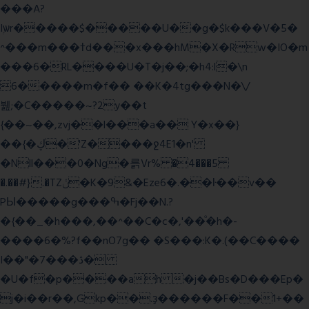
���A?
Iۭѡr�����$�����U��g�$k���V�5�
^���m���ߙd���x���hM�X�Rw�IO�m
���6�RL����U�T�j��;�h4:l�\n
6�����m�f�� ��K�4tg���N�\/
뷆;�C�����~?2y��t
{��~��,zvj��l���a�� Y�x��}
��{�ڮ�'Z����
ջ4E1�n'
�Nll���0�Ng�륽Vr% �4���5
�.��#}.�TZݩ�K�9&�Eze6�.��ŀ��v��
PЫ�����g���ߒ�Fj��N.?
�{��_�h���,��^��C�c�,'��ͦ�h�-
����6�%?f��nO7 g�� �S���:K�.(��C����
I��"�7 ���ڎ�
�U�f�p����ah �j��Bs�D���Ep�
j�i��r��,Gkp��.ҙ������F��1+��