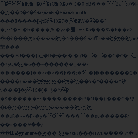
���y{�H�0��O!� X�о� $�0 gB���Bے-/�l-
���כ�^�$�\��r�8��kuuuUu-
���ӭ����[Ҷt5)�X�܉�7��W���?
�,"��b����,%�y>�޼~=�a���%�k��d؉
�I�į'��� 5����|�^:���$.�9Ͳ ·���IJ�0
荥���
���iFU���}u_�
�;��'�:�q1����C�C�_;i
�YyQ��6��~������_��}
��j����]��>>�>��k��;�"�]�������O�
����{ ����E���Y�*����Y䟞
\'��|�]�y�ݱ_�(�6�"\|?
�$����������;����r?�N��ϸ���O�볓
�k��F�|����� ?
��uR�~v�Fށ�y�G�����au�����ꑷ/
��=���Ջ��/
��՗������e���=�zεBJ���חWu�߰���˯/^�.N