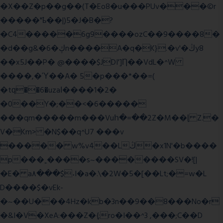
�X��Z�p��g��(T�Eo8�u���PUv���©r
�����"ҍ��|)5�J�B�?
�C4�����6g9����ozC��9����8�
�d��g&�6�ڮn����A�q�K}.�v'�ڭy8
��x5J��P� @����$JDI']Ƞ��VdL�^W
����,�Ύ��A� 5�p���*��=(
�tԛ��6�uzaІ����1�2�
�0��Y�;��<�6�����
���qm�����m���Vuհ�=��2Z�M��ɭ Z.�
V�Km> �N$��q^U7 �
��v
����� w%v4��Lڭ�x1N'�b����
p���˿����s~��������SV�![|
�E� a٨���$˖I�a�.\�2W�5�[��Lt;�=w�L
D����$�vEk-
�~��U���4Hz�kb�3n��9��8���No�r
�&I�V�XeA:���Z�{;ro�I��^3 ,���;C��D