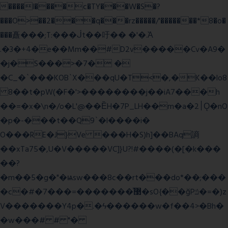
����l����c�TY���W�S�?
���O>��2���q���rz�����/'�������*8�o�
���矗���;T:���ᒎt��吁�� �'�.Ὰ
.�3�+4�e��Mm��#D2v�����Cv�A9�
�j�S���>�7� �
�C_�`���KOB`X���qU�T<�,�K��lo8
8��t�pW(�F�'>��������j��iA7���h
��=�x�\n�/o�L'@��ȄH�7P_LH��m�a�2׀Ǫ�nO
�p�-���t��Q9`�l����i�
O���RE�J}Ve ���H�S)h]��BAq謪
��xTa75�,U�V��
���VC]}U?!#��
��(�[�k���
��?
�m��5�g�"�ѩsw���8c��rt���do*��;���
�c�#�޳�ͯ������=���7�sO{��ğPݿ�=�)z
V�������Y4p�.�ϟ������w�f��4>�Bh�
�w���# # "�