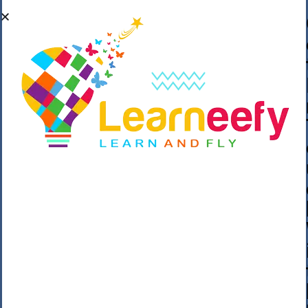
��o��C���ǡ���,����*�3��#eۧ_>\��z
�K{DQg�Ϯ��]u��3o�V~�/��@��??
����Y�]�s�n���s
h_��������/
����p��|
��^��������$��ٽ�P���~��4���Snn^
$ ����Ogy/|>ڿ|�I��'A�n��1�$�}
�__�ߝ�~�Α/'��8_@A�m~�Wѻ�ׯ�9|9+>�>�
=c"'��K���X�:��?j�ԫ��-
����������y���mK���?/
���|y���������_N $��!8w�//
���[��}��As���3�P�k��{_?
�_o�k�e����^8{��տ���޾���
i������2<�2��3>��Η�Ņz������:��^��
��_��~�9_Oz��9l�����O��Ż˗����
)�4޽��-����n�����y�^m��݆{ڧ�/
�o�m��"x�۝(�����Żo���Wm)��_~�S�