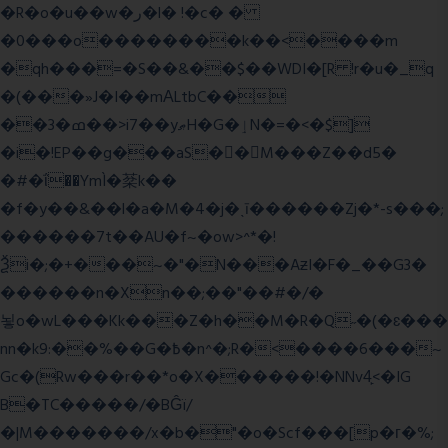
�R�o�u��w�ر�l� !�c� �
�0���o��������k��<����m
�qh���=�S��&��$��WDI�[R !r�u�_q
�(���»J�I��mΑLtbC��
��3�ߘ��>i7��yޠH�G�ٳN�=�<�$]
�i�!EP��g���aS��M���Z��d5�
�#�ΐ��YmÌ�棻k��
�f�y��&��l�a�M�4�j�ˎī������Zj�*-s���;
������7t� �AU�f~�ow>^*�!
Ѯi�;�+���~�"�N���AƶI�F�_��G3�
������n�Xn��;��"��#�/�
뇧o�wL���Kk���Z�h��M�R�Q˶�(�ɛ���
nn�k9:��%��G�߿�n^�;R�<����6���~
Gc�(Rw���r��*o�X������!�NNv4̙<�IG
B�TC�����/�BĜï/
�|M�������/x�b�"�o�Scf���[p�г�%;