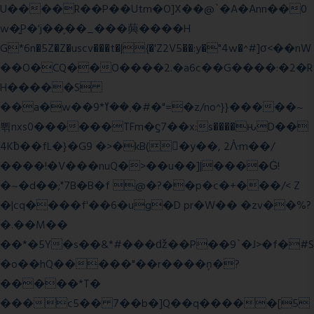
U����R��P��Utm�O]X��@`�A�Ann��0
w�͍P�'j��֛��_���䕟����H
G*6n�5Z�Z�uscv���t�|{�'Z2V5��:y�"4w�^#]σ<��nW
��O�CQ��O����2.�a6c��G����:�2�R
H�����S
��a�w��9*܂��ߌ�#�"=�z/no^}}�����~
쀢nxs0������TFm�ϛ7��x:s����ԋD��
4Kƀ��fL�}�G9 �>�kB(�ِy��, 2ᐿm��/
����!�V���nuQ�>��u��]|����Ġ!
�~�d��;"7B�B�f @�?��p�c�+���/< Z
�|cq����f'��6�ug�D pr�W�� �zv��%?
�.��M��
��*�5Y�s��&*#���ǆ��P��9`�J>�f�#S
�o��hQ�����"��r����ņ�?
�����*T�
���c5�� 7��b�]Q��q�����[5