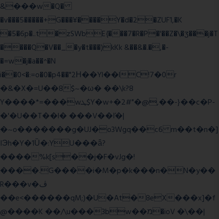
&���w�Q�
�v���5�����+G���¥����Y�d�2�ZUF1,�K
�5�6p�..t�zSWbE{���7�R�P�'��Z�\�ʒ���j�T
����Q�V��_�y�t���)kKk &��&�.�,�-
�=w�j�a��^�N
i��0<�:=o�0�p4��"2Η��Yl��lC!7�0r
�&�X�=U��8$~�ω� ��\k?8
Y����*=���wܛ$Y�w+�2#"�@,��-}��c�P-
�'�U��T��l� ���V��ľ�|
�~o�������g�UJ�o3Wgq��c6 m��t�n�]
IЭh�Y�1Ȕ�:YU���ǟ?
����%k[s��j�F�vJg�!
����.G����i�M�p�k���n�N�y��
R���v�ڤ
��e<������qM;)�U�At�8eX���x]�f
@����K ��/\u���3bw��מ�ioV �\��|