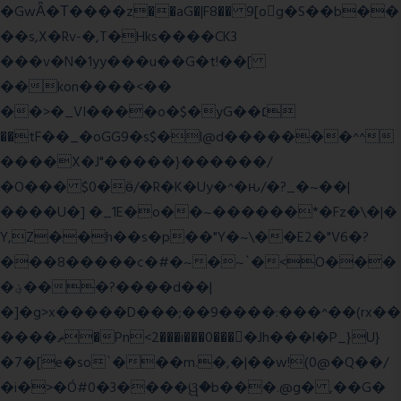
�GwǞ�Τ����z��aG�|F8�� 9[og�S��b��
��s,X�Rv-�,T�Hks����CK3
���v�N�1yy���u��G�t!��[
��kon����<��
��>�_VI����o�$�yG��׆
��tF��_�oGG9�s$�l@d�������^^
����X�J"�����}������/
�O��� $0�ӫ/�R�K�Uy�^�ԋ/�?_�~��|
����U�] �_1E�o��~������*�Fz�\�|�
Y,Z��h��s�p��"Y�~\��E2�"V6�?
���8�����c�#�~�~`�<O���
�؋���?����d��|
�]�g>x�����D���;��9����:���^��(rx��
����ޡ�Pn<2���i���0���𩆿�Jh���l�P_}U}
�7�[e�so`���m.�,�|��w!(0@�Q��/
�i�>�Ó#0�3����ୱ�b���.@g� ,��G�