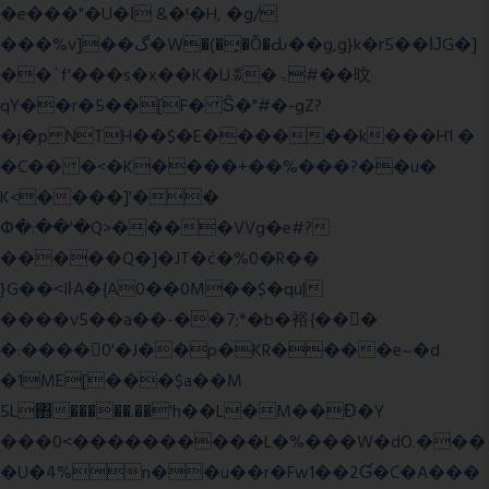
�e���"�U�ǀ &�!�H, �g/
���%v]��گ�W�(�̟�Õ�Ԃ��g,g}k�r5��ĲG�]
��`f'���s�x��K�U.ʬ�ۃ#��旼
qY��r�5��[F� Ŝ�"#�-gZ?
�j�p NTH��$�E������k���H1 �
�C�� �<�K����+��%���?��u�
K<����]'��
Փ�:��'�Q>����VVg�e#?
�����Q�]�JT�݁c�%0�R��
}G��˂IŀA�{A0��0M��$�qu|
����v5��a��-��7;*�b�裕{���ً
�:����0'�J��p�KR����e~�d
�1ME[���$a��M
5L΋�����.��'h��L�M��Ɖ�Y
���0˂����������L�%���W�dO.���
�U�4%n��u��r�Fw1��2Ɠ�C�A���