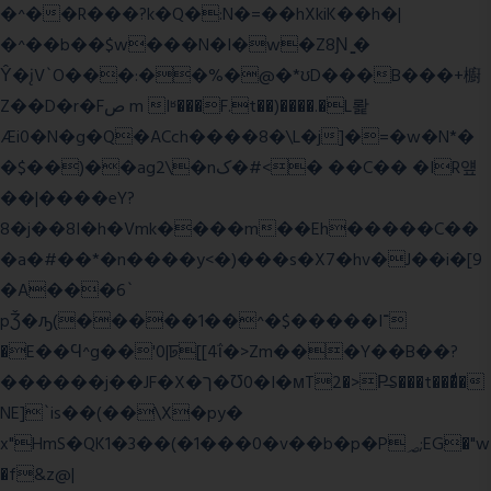
�^��R���?k�Q�:N�=��hXkiK��h�|
�^��b��$w���N�I�w�Z8Ɲ ͚�
Ŷ�įV`O���:��%�@�*ʊD���B���+櫥
Z��D�r�Fص m Iʶ���F.t��)����.�L뢅
Æi0�N�g�Q�ACch����8�\L�j]�=�w�N*�
�$��)��ag2\�nک�#<� ��C�� �IR얲
��|����eY?
8�j��8I�h�Vmk����m��Eh�����C��
�a�#��*�n����y<�)���s�X7�hv�J��i�[9
�A���6`
pǮ�ԡ(�����1��^�$�����I־
�E��Ϥ^g��'0|ꠓ[[4ΐ�>Zm���Y��B��?
������j��JF�X�ך�Ʊ0�I�мT2�>P̶S���t���ͩ�
NE]`is��(��\X�py�
x"HmS�QK1�3��(�1���0�v��b�p�P؃;EG�"w
�f&z@|