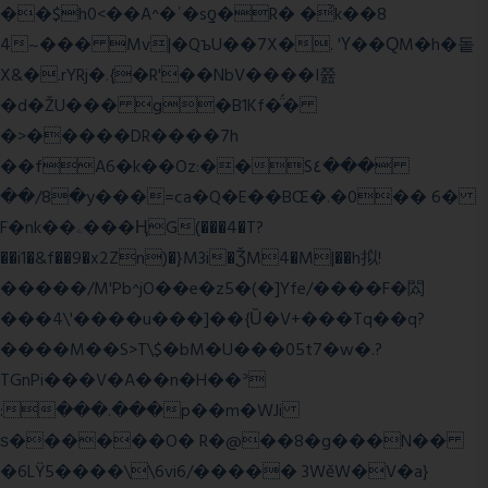
��$h0<��A^�ʿ�sƍ�R� �͗k��8
4~��� Mv|�QъU��7X�. 'Ү��ԚM�h�돝
X&�.rYRj�.{�R'��NbV����I쯆
�d�ŽU��� g�B1Kf�̈́�
�>�����DR����7h
��fA6�k�
�Oz:��S٤���
��/8�y���=ca�Q�E��BŒ�.�0�� 6�
F�nk��ۦ���ҢG(���4�T?
��i1�&f��9�x2Zn)�}M3i�ǮM4�M|��h拟!
�����/M'Pb^jO��e�z5�(�]Yfe/����F�閦
���4\'����u���]��{Ȕ�V+���Tq��q?
����M��S>T\$�bM�U���05t7�w�.?
TGnPi���V�A��n�H��ᐣ
:���.���p��m�WJi
ѕ������O� R�@��8�g���N��
�6LŸ5����\\6vi6/����� 3WěW�V�a}