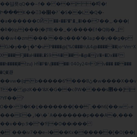
��Ϣ룟qQ��~f� � ��|�㽟�!
Ի���K��3ٓ�׸�?`�S��L�Q�-
�a������OЙ��<��?�":�_�I��7��_.���|
�R�|qy|���{�{11B;��_�\����Ef�Q8|i�_|
��w4�zm���.��q���"�3a.p��y��g�p
GJ�y��႑�*�uP����@[%0���h\&4@������}o^Vm^X
X���F]��aH���L�S9:4�l��=�@�jV�=�Dx��?
��h����|�!zu} H!Ī�P�i\{�����l 040y24H3lv��� �����
�Q�瀞
��vw�{qb�����6"���8ڻ�w����X��v
T�� @zK��'&K�G��cϑW����s޾��]|
?YF�� ?
O��>9�K�{;�������[��˝;��h6[��:w~e
���E�ۅl�\�`A�������p���A�,���
��x��p.9�"�'F|�O��i���
�`���iv7��e~l���Kx������[�O{��|