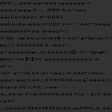
����qy9_��i�˻��W���n5������f/
���ٯk0���/�o%{߸[|���>�x�0��/
��p��%���Wa���酴�
��Ԗ�~��~���xOIŻ���Ko{W9v^^�ד��A���
��(��e����ܞ�>��pΜ �
g���X���ߴ��=E��>��އ��ן"��s�k��o^��W��w
�j4�.}课K�������|�m\��Q,//
������|o�~_�X|������՗�7��/F���6��|
��u8�=����߼�޾��?������������_�/
�m&
{a�s�i�s��g�B×��2~i(���h���?|
�����L.NO�.#O9�����ۙ�{�9m��ً���ӷOG
�gi�=
�{��pW��ݿ?}w��!
�)_0R�>�?.�W�D�����u���j�{o$A֏F�o�O��
O�j�|
߿�����&ۻ����ۛ�����kz��ۋ��4�6Y�_��/