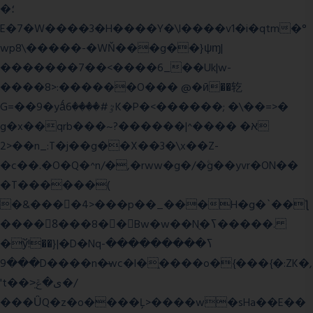
�؛
E�7�W����3�H����Y�\l����v1�i�qtm�°
wp8\�����-�WŇ���g��}ψɱ|
�������7��<���
�6_��Uk|w-
����8>:������O��� @�ӣ��䢀
G=��9�yǻٷ#����6K�P�<������; �\��=>�
g�x��qrb���~א� ����^|������?
2>��n_:T�j��g��X��3�\x��Z-
�c��.�O�Q�^n/�,�rww�g�/�ۧg��yvr�ON��
�T������(
�&����4>���p��_���H�g�`��ƪ
����8َ���8� �󳳦Bw�w��Nֻ�ߖ�����.
�ў!��}|�D�Nqߖ���������-
���9D����n�̶wc�l�֑����o�{���{�:ZK�,
't��>͍ى�ݝ�/
���ǙQ�z�o����Ļ>����w�sHa��E��