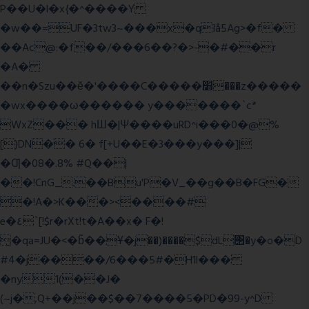
P��U�l�x{�^����Y
�w��=UF�3tw3~���x�qIå5Ag>�f�
��Ac@:�f��/���6��?�>-�#��r
�A�
��n�Szu��ӗ�'����C�����׻���z�����
�wx����ω������ y�������`c*
WxZ��� hШ�|Ψ����uRD^i���0�@%
[)DN�� 6� f[+U��E�3���y���]|
�Ƣ�08�.8% #Q��|
��!CnG_.��Bu'P�V_��g��B�FG�
�!A�>K���><����#
e�٤`[!$r�rXt!t�A��x� F�!
̮�qa=JU�<�b̃��Ұ�j��)����$dL΢�y�o�D
#4�j����/6���5#�H1l���
�ny1(��J�
(~j�,Q+��j��$��7����5�PD�99-y^D