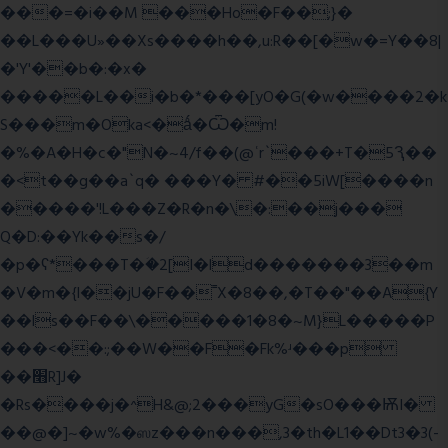
���=�i��M ���Ho�F��;}�
��L���U»��Xs����h��,u:R��[�w�=Y��8|
�'Y'��b�:�x�
�����L��i�b�*���[yO�G(�w����2�k
S���m�Oka<�ǻ�Ѿ�m!
�%�A�H�c�"N�~4/f��(@ʿr`���+T�5Ԇ��
�<t��g��a`q� ���Y� #��5iW[����n
�����'!L���Z�R�n�\�:��j���
Q�D:��Yk��s�/
�p�ʕ*���T�ؘ�2[I�ld�������3��m
�V�m�{I��jU�F��˭X�8��,�T��"��A{Y
��ls��F��\�����1�8�~M}L�����P
���<��:;��W��F�Fk%ʴ���p
��׫R]J�
�Rs����j�^H&@;2���yG�sO���ѬI�
��@�]~�w%�ஸz���n���,3�th�L1��Dt3�3(-