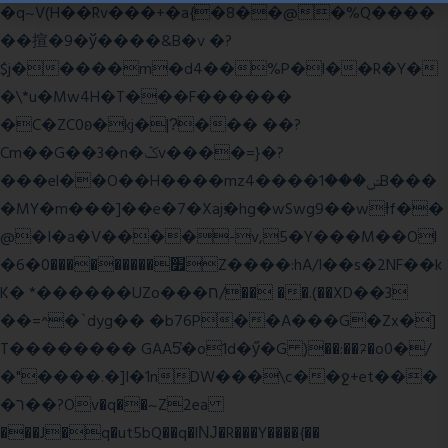
�q~V(H��Rv���+�a{�8��@�%Q����
��揎�9�ў����&B�v �?
$j�����m�d4��%P�l��R�Y�
�\*u�Mw4H�T���F������
�C�ZC0ʚ�kj�|?ͮ��� ��?
Cm��G��3�n�ݣv����=}�?
���el��O��H����mzݾ���1����4B���
�MY�m���]��e�7�Xaj׃�hg�wSwg9��wƗf��
@�I�a�V����-v,5�Y���M��Ol
�׿���������0�6Z����:hA/I��s�2NF��k
K� *������UZo���ח/�� ��.(��XD��3
��=^�`dyg�� �b76P��A���G�Zx�]
T�������� GAA5̔�o1d�ӳ�G )��:��ℱ�o0�/
�"����.�]I�1nDW���\c��ջ+et���
�ר��?Ov�q��~Z2ea
���J�q�ut5bQ��q�lǊ�R���Y����{��