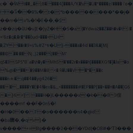
c�`�ۨWt��_�i;8����4[���A/'K�!u�U�*����zi'����ٵo�
�؆��8%� t�;*b��������*��j�
��m�:v%�1�E��,�$
z��zq�ůU�u]E�)yZ�Hׇ�5�a{�Ydwaȥ��Z��h�v�t.:�
='6z�q�;�r�*��ȍud>���<LH
�;ZY��r�9=s%#Z^ҡ�U}-���a�4d ��3&�[M|
��©��:��N; ,)2���(��M'
qS�3:5PS"8`a�\h�y�MhS�'��2r�x���h[����XGf�]�Ja�o
%@����9��M�8 <� R�U��V�*���c
���n⯸�q��4��yg426�
���_����Y�E�4Ɨ�ex�&_<�������#�EP��P[��<��H�A��[G6
�}6<] ���H�}L�����x'�k��83僒
����mf ��F�0n5�!
�H�0��T�o������n4�@ď
�ba޲�,�qv}�
v����+=Bg����2���YDd{�OB#�'Τ3���