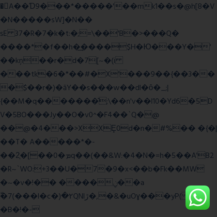
�A��Ɗ9���*�����'��mk1��s�@h[8�V
�N�����sW]�N��
sE 37�R�7�k�t:�;=\��'B�>���Q�
����*�f��h�͢����$H�Ю���Y�'
��kņ��r�d�7[~�(i
���tk�6�*��#�X'���9��{��3��
�$��r�)�āY��s���w��dl�ȏ�_;|
{��M�q�������̆;\��n'v��l10�Yd6�5D
V�5BO���Jy��O�v0^�F4��`Q�@
��@�4���>XXȨ0d�n�#%�� �{�|
��T� A�����*�-
��2͔�[��0�ܡq��(��&W:�4�N�=h�5��A'B2
�R~`WO:+3��U�7�9�x<��b�Fk��MW
�~�v�!�� ����ݧ��a
ّ�7(���l�c�)�۲QNlڙ�,�&�uOɣ���yP( z�D|
�B�!�-