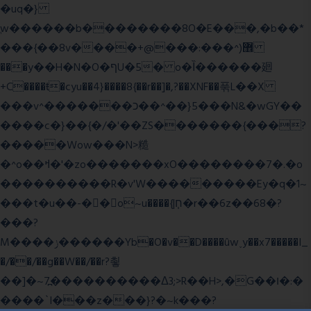
�uq�}
ֲw������b��������8O�E���,�b��*
���{��8v����+@���:���^)޾
���y��H�N�O�ףU�5� o�Ȉ������廻
+C����ŧ�cyu��4}����8{��r��]�,?��XNF��푺L��X
���v^�������כ��^��}5���N&�wGY��
����c�}��{�/�'��ZS�������{���?
�����Wow���N>糙
�^o��ߞ�'�zo�������xO��������7�.�o
����������R�v'W���������Ey�q�1~
���t�u��-�� o~u����{|ח֧�r��6z��68�?
���?
M����ݫ������Yb�O�v��D����ûw˯y��x7�����I_
�/��/��g��W��/��r?쵷
��]�~7߽����������Δ3;>R��H>,�G��ו�:�
���� `I���z���}?�~k���?