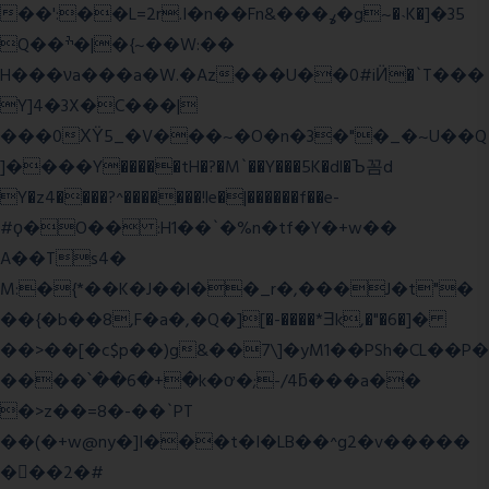
��':��L=2r.I�n��Fn&���ߩ�g~�˴K�]�35
Q��ׯ�|�{~��W:��
H���νa���a�W.�Az���U��0#iӤ�`T���
Y]4�3X�C���|
���0ХΫ5_�V���~�O�n�3�"�_�~U��Q
]����Y�����tH�?�M`��Y���5K�dl�Ъ꼼d
Y�z4����?^�������!le�|������f��e-
#ϙ�O�� :H1��`�%n�tf�Y�+w��
A��Ts4�
M:�{*��K�J��l��_r�,���J�t"�
��{�b��8,F�a�,�Q�][�-����*Ǝk,�"�6
�]�
��>��[�c$p��)g&��7\]�yM1��PSh�CL��P�
����՝��6�+�k�ơ�;-/4ƃ���a��
�>z��=8�-��`PT
��(�+w@ny�]I���t�I�LB��^g2�v�����
��ٕ�2�#