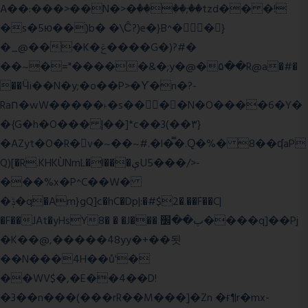
A��:���>��N�>�ٝ����;��tzd�� �!
�s�5ю��)b� �\Ĉ?)e�}B^��}
�_@���K�ݝ����G�)?#�
��~�="�����&�;y�@�۵��R@a�#�
��Ӵi��N�y;�o��P>�ϒ�n�?­
Raח�wW�����˫�s����N�O����6�Y�
�{G�h�O��� |��]*c��3(��٣}
�AZyt�O�R�v�~��~#.�l�̿�.Ԛ�%� 8��ʠaP
Q)[�R.KHKÙNmL�l���ېU5���/>-
���%x�P^C��W�
�ݙ�q�Am}gQ]c�hC�Dp|:�#$2�.��F��C|
�F��JAt�yHsY8� � �J��� ب��׼����q]��Pj
�K��@,�����48yy�+��됫
��N���4H��ů'�
��WV$�,�E��4��D!
�3��n���(���rR��M���]�Zn �ғ¶r�mx-