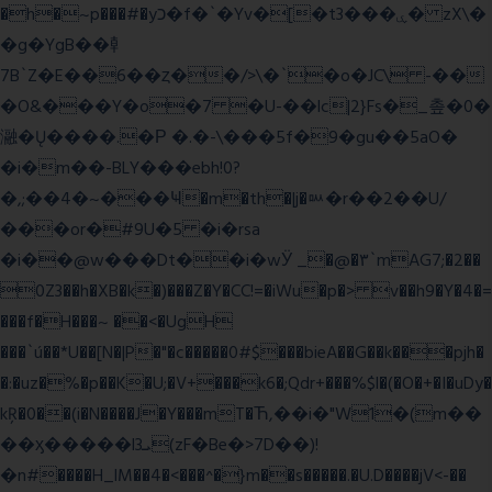
�h�~p���#�yכ�f�`�Yv�[�t3���ۑ� zX\�
�g�YgB��龺
7B`Z�E��6��ȥ��/>\�`�o�JC\ -��
�O&���Y�o�7 �U-��lc|2}Fs�_촢�0�
瀜�Ų����.�Ρ �.�-\���5f�9�gu��5aO�
�i�m��-BLY���ebh!0?
�,;��4�~���Ҹ�m�th�|j�ᇞ�r��2��U/
���or�#9U�5 �i�rsa
�i��@w���Dt��i�wӰ _�@�٣`mAG7;�2��
0Z3��h�XB�k�)���Z�Y�CC!=�iWu�p�> v��h9�Y�4�=
���f�H���~ ��<�UgH
���`ú��*U��[N�|P�"�c�����0#$���bieA��G��k���pjh�
�:�uz�%�p��K�U;�V+���k6�;Qdr+���%$l�(�O�+�I�uDy�
kŖ�0��(i�N����J�Y���mT�Ћ,��i�"W1�(m��
��ӽ�����l3ܝ(zF�Be�>7D��)!
�n#����H_lM��4�<���^�}m��s�����.�U.D����jV<-��