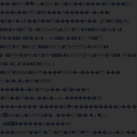
��/�N>ߎ^��\܃�/c����x���i����|
���$���ܿ8E���O�����+�x��|
�R�T�wɬ\� �И��������>��~ɻ����p%/
���(�N=��R �< ��\{'Gwg�o,!�^�#���Wd|�Ow�-s�
ĬF�<�3���+��8ͣ�y�+�~~A:N���.v�3��}�-?8��
��4�x��2Q����Msq�vQv�mKGG��
�~���]�d��Nt*����e�9U3C]]'g�����~�ƶ�l
K��~�]_�5�.�I��,��\o_|
��4�hNdse��ϟS��ܷ��HQ�+���� ���
�]�,�y��\P8&?
�����ʋ�C�۹D@��v�]�h��It
�����+��u�=sο~�ܿ�����j�믯
���o����^�����կ�n���������jv��:�
o׫lwt�}y�ζ/W˫Q|��_���G,3�|�ޝ]�ۿ.�-
�׿���ۯ�ͫ����o����W|
���(wvV܀��8��77���7���w}a�Q\܃��