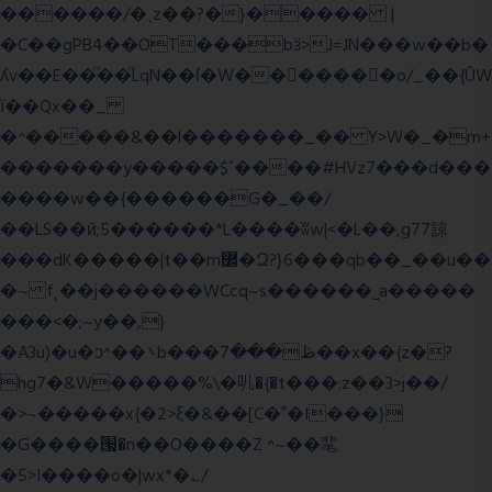
������/�˱z��?�}����� |
�C��gPB4��OT���bӟ>J=JN���w��b�
ʎv��E��ͫ��ͫLqN��ſ�W���ً����o/_��{ÛW
ї��Qx��_
�^�����&��l�������_�� Y>W�_�m+
�������y�����$ߵ����#HVz7���d���
����w��{������G�_��/
��LS��ӣ;5������*L����ʬw|<�L��,g77諒
���dK�����|t��m߼�Զ?}6���qb��_��u��
�~ f˛��j������WCcq~s������˽a�����
���<�;~y��,}
�A3u)�u�ͻ^��܌b���ڟ���7��x��{z�?
hg7�&W�����%\�䶷�{�t���:z��3>j��/
�>~�����x{�2>ξ�&��[C�ˮ�I���}
�G����՗�n��O����Z ^~��靟
�5>I����o�|wx*�؎/