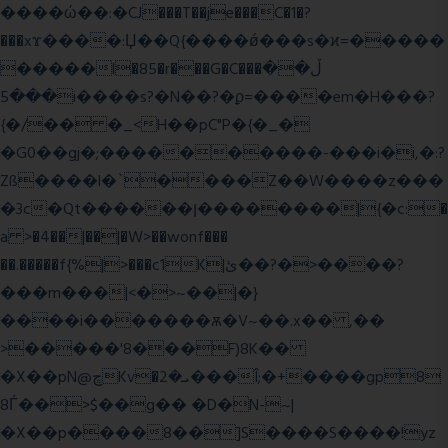
����ώ��:�CJ���T��je���C�1�?
���xϫ����:Џ��Q{����ǿ���s�ϰ=�����
�����l�85�r���G�C���ڵ��
���5i����s?�N��?�ϼ=����em�H���?
{�/�� �_<H��pC"P�{�_�
�G0��gj�;����������-���i�i,�:?
Zß����l�`����Z��W����z���
�3c�Qt������ן��������|{�c:�
a >�4��|��|�W>��wonf���
��.�����f{%|>���c1K|ئ��?�>����?
���m���|<�>~��|�}
����i�������ѫ�V~��.x�� ,��
>�����'8���F)8K��
�X��pN@ڇKv�ܝ�2���Î;�+����gp8
8Ѓ��>$��g�� �D�N-~|
�X��p����8��]S����S����!yz