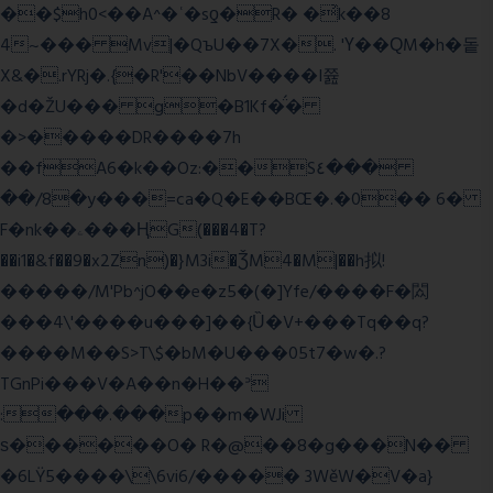
��$h0<��A^�ʿ�sƍ�R� �͗k��8
4~��� Mv|�QъU��7X�. 'Ү��ԚM�h�돝
X&�.rYRj�.{�R'��NbV����I쯆
�d�ŽU��� g�B1Kf�̈́�
�>�����DR����7h
��fA6�k�
�Oz:��S٤���
��/8�y���=ca�Q�E��BŒ�.�0�� 6�
F�nk��ۦ���ҢG(���4�T?
��i1�&f��9�x2Zn)�}M3i�ǮM4�M|��h拟!
�����/M'Pb^jO��e�z5�(�]Yfe/����F�閦
���4\'����u���]��{Ȕ�V+���Tq��q?
����M��S>T\$�bM�U���05t7�w�.?
TGnPi���V�A��n�H��ᐣ
:���.���p��m�WJi
ѕ������O� R�@��8�g���N��
�6LŸ5����\\6vi6/����� 3WěW�V�a}