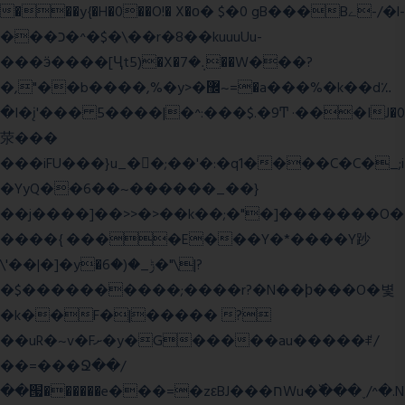
���y{�H�0��O!� X�о� $�0 gB���Bے-/�l-
���כ�^�$�\��r�8��kuuuUu-
���ӭ����[Ҷt5)�X�܉�7��W���?
�,"��b����,%�y>�޼~=�a���%�k��d؉
�I�į'��� 5����|�^:���$.�9Ͳ ·���IJ�0
荥���
���iFU���}u_�
�;��'�:�q1����C�C�_;i
�YyQ��6��~������_��}
��j����]��>>�>��k��;�"�]�������O�
����{ ����E���Y�*����Y䟞
\'��|�]�y�ݱ_�(�6�"\|?
�$����������;����r?�N��ϸ���O�볓
�k��F�|����� ?
��uR�~v�Fށ�y�G�����au�����ꑷ/
��=���Ջ��/
��՗������e���=�zεBJ���חWu�߰���˯/^�.N