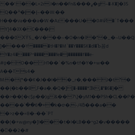
��':��L=2r.I�n��Fn&���ߩ�g~�˴K�]�35
Q��ׯ�|�{~��W:��
H���νa���a�W.�Az���U��0#iӤ�`T���
Y]4�3X�C���|
���0ХΫ5_�V���~�O�n�3�"�_�~U��Q
]����Y�����tH�?�M`��Y���5K�dl�Ъ꼼d
Y�z4����?^�������!le�|������f��e-
#ϙ�O�� :H1��`�%n�tf�Y�+w��
A��Ts4�
M:�{*��K�J��l��_r�,���J�t"�
��{�b��8,F�a�,�Q�][�-����*Ǝk,�"�6
�]�
��>��[�c$p��)g&��7\]�yM1��PSh�CL��P�
����՝��6�+�k�ơ�;-/4ƃ���a��
�>z��=8�-��`PT
��(�+w@ny�]I���t�I�LB��^g2�v�����
��ٕ�2�#