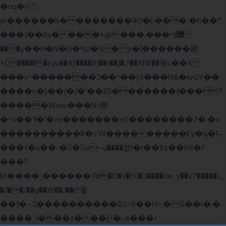
�uq�}
ֲw������b��������8O�E���,�b��*
���{��8v����+@���:���^)޾
���y��H�N�O�ףU�5� o�Ȉ������廻
+C����ŧ�cyu��4}����8{��r��]�,?��XNF��푺L��X
���v^�������כ��^��}5���N&�wGY��
����c�}��{�/�'��ZS�������{���?
�����Wow���N>糙
�^o��ߞ�'�zo�������xO��������7�.�o
����������R�v'W���������Ey�q�1~
���t�u��-�� o~u����{|ח֧�r��6z��68�?
���?
M����ݫ������Yb�O�v��D����ûw˯y��x7�����I_
�/��/��g��W��/��r?쵷
��]�~7߽����������Δ3;>R��H>,�G��ו�:�
���� `I���z���}?�~k���?