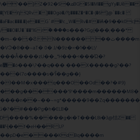
\�'��}Z�92�S�ܩBG�5I�M��gYy�Uȅ��
�[YE�դQRv�]��Ogə�/?|;���Z�^�C�-|�6]@`��c�
�aF�ac���.�}e��G`#�!c_W�Rv�#�Ѩ�9��k0c|
/��O�Ʋ�`��'16rؒ�:���o���?Gg{���;���*
�m~��;�Ƨ:N��������ٿ����m
�VϽ�8��~aT� 0� J/�9z�=�1��L!/
���Ǡ����zU��_"H���<���Ώ�?
e߻�ó���\?��q��� ���X�����g?��?
���ϊ7o����s�'Ĩ��g��}
�l��M�x���q���O��Od��?�#9}
���g������'9'����m������M8�
����n��~��~=g*�����9��Zq�������
ڏ�?�#���Pg�h�ELB�
Dj����%�����g�i�T���L8i�3@恄Z��
��Ҷ��f�eH��R U?
��pD�e����KdBq����m