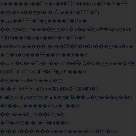
A��:���>��N�>�ٝ����;��tzd�� �!
�s�5ю��)b� �\Ĉ?)e�}B^��}
�_@���K�ݝ����G�)?#�
��~�="�����&�;y�@�۵��R@a�#�
��Ӵi��N�y;�o��P>�ϒ�n�?­
Raח�wW�����˫�s����N�O����6�Y�
�{G�h�O��� |��]*c��3(��٣}
�AZyt�O�R�v�~��~#.�l�̿�.Ԛ�%� 8��ʠaP
Q)[�R.KHKÙNmL�l���ېU5���/>-
���%x�P^C��W�
�ݙ�q�Am}gQ]c�hC�Dp|:�#$2�.��F��C|
�F��JAt�yHsY8� � �J��� ب��׼����q]��Pj
�K��@,�����48yy�+��됫
��N���4H��ů'�
��WV$�,�E��4��D!
�3��n���(���rR��M���]�Zn �ғ¶r�mx-