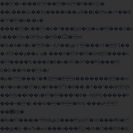
���=�i��M ���Ho�F��;}�
��L���U»��Xs����h��,u:R��[�w�=Y��8|
�'Y'��b�:�x�
�����L��i�b�*���[yO�G(�w����2�k
S���m�Oka<�ǻ�Ѿ�m!
�%�A�H�c�"N�~4/f��(@ʿr`���+T�5Ԇ��
�<t��g��a`q� ���Y� #��5iW[����n
�����'!L���Z�R�n�\�:��j���
Q�D:��Yk��s�/
�p�ʕ*���T�ؘ�2[I�ld�������3��m
�V�m�{I��jU�F��˭X�8��,�T��"��A{Y
��ls��F��\�����1�8�~M}L�����P
���<��:;��W��F�Fk%ʴ���p
��׫R]J�
�Rs����j�^H&@;2���yG�sO���ѬI�
��@�]~�w%�ஸz���n���,3�th�L1��Dt3�3(-