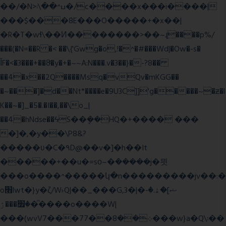
��/�N>ߎ^��\܃�/c����x���i����|
���$���ܿ8E���O�����+�x��|
�R�T�wɬ\� �И��������>��~ɻ����p%/
���(�N=��R �< ��\{'Gwg�o,!�^�#���Wd|�Ow�-s�
ĬF�<�3���+��8ͣ�y�+�~~A:N���.v�3��}�-?8��
��4�x��2Q����Msq�vQv�mKGG��
�~���]�d��Nt*����e�9U3C]]'g�����~�ƶ�l
K��~�]_�5�.�I��,��\o_|
��4�hNdse��ϟS��ܷ��HQ�+���� ���
�]�,�y��\P8&?
�����ʋ�C�۹D@��v�]�h��It
�����+��u�=sο~�ܿ�����j�믯
���o����^�����կ�n���������jv��:�
o׫lwt�}y�ζ/W˫Q|��_���G,3�|�ޝ]�ۿ.�-
�׿���ۯ�ͫ����o����W|
���(wvV܀��8��77���7���w}a�Q\܃��