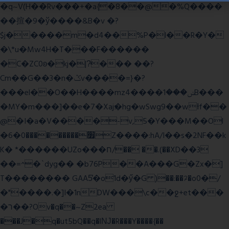
�q~V(H��Rv���+�a{�8��@�%Q����
��揎�9�ў����&B�v �?
$j�����m�d4��%P�l��R�Y�
�\*u�Mw4H�T���F������
�C�ZC0ʚ�kj�|?ͮ��� ��?
Cm��G��3�n�ݣv����=}�?
���el��O��H����mzݾ���1����4B���
�MY�m���]��e�7�Xaj׃�hg�wSwg9��wƗf��
@�I�a�V����-v,5�Y���M��Ol
�׿���������0�6Z����:hA/I��s�2NF��k
K� *������UZo���ח/�� ��.(��XD��3
��=^�`dyg�� �b76P��A���G�Zx�]
T�������� GAA5̔�o1d�ӳ�G )��:��ℱ�o0�/
�"����.�]I�1nDW���\c��ջ+et���
�ר��?Ov�q��~Z2ea
���J�q�ut5bQ��q�lǊ�R���Y����{��