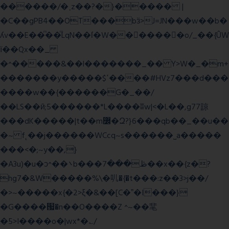
������/�˱z��?�}����� |
�C��gPB4��OT���bӟ>J=JN���w��b�
ʎv��E��ͫ��ͫLqN��ſ�W���ً����o/_��{ÛW
ї��Qx��_
�^�����&��l�������_�� Y>W�_�m+
�������y�����$ߵ����#HVz7���d���
����w��{������G�_��/
��LS��ӣ;5������*L����ʬw|<�L��,g77諒
���dK�����|t��m߼�Զ?}6���qb��_��u��
�~ f˛��j������WCcq~s������˽a�����
���<�;~y��,}
�A3u)�u�ͻ^��܌b���ڟ���7��x��{z�?
hg7�&W�����%\�䶷�{�t���:z��3>j��/
�>~�����x{�2>ξ�&��[C�ˮ�I���}
�G����՗�n��O����Z ^~��靟
�5>I����o�|wx*�؎/