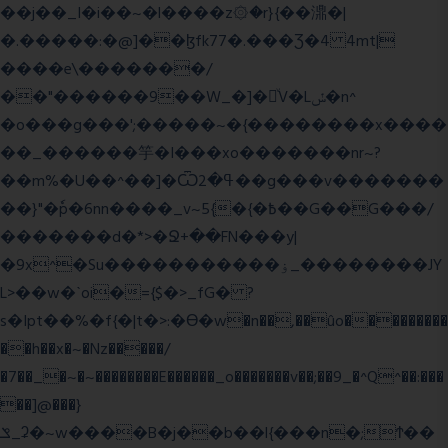
��j��_I�i��~�l����z۞�r}{��濎�|
�.�����:�@]��ɮfk77�.���Ʒ�4 4mt|
����e\�������/
��"������9��W_�]�ͮV�Lݽ�n^
�o���g���';�����~�{��������x����
��_������竽�I���xo�������nr~?
��m%�U��^��]�Ѿߟ�2��g���v�������
��}"�ٗp�6nn����_v~5{�{�߿��G��G���/
�������d�*>�Ջ+��FN���y|
�9x^�Su�����������ۏ_��������JY
L>��w�ˋoi�={$�>_fG� ?
s�Ipt��%�f{�|t�>:�ϴ�w�n��,��ûo���������
��h��x�~�Nz�����/
�7��_�~�~��������E������_o�������v��;��9_�^Q^��:���
��]@���}
ݏ_ʡ�~w����B�j��b��l{���n�;Ϯ��