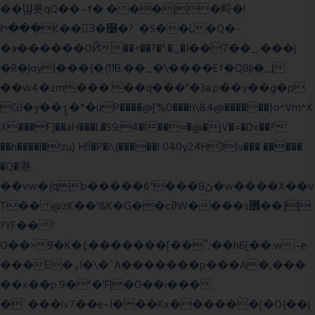
��Ϣ룟qQ��~f� � ��|�㽟�!
Ի���K��3ٓ�׸�?`�S��L�Q�-
�a������OЙ��<��?�":�_�I��7��_.���|
�R�|qy|���{�{11B;��_�\����Ef�Q8|i�_|
��w4�zm���.��q���"�3a.p��y��g�p
GJ�y��႑�*�uP����@[%0���h\&4@������}o^Vm^X
X���F]��aH���L�S9:4�l��=�@�jV�=�Dx��?
��h����|�!zu} H!Ī�P�i\{�����l 040y24H3lv��� �����
�Q�瀞
��vw�{qb�����6"���8ڻ�w����X��v
T�� @zK��'&K�G��cϑW����s޾��]|
?YF�� ?
O��>9�K�{;�������[��˝;��h6[��:w~e
���E�ۅl�\�`A�������p���A�,���
��x��p.9�"�'F|�O��i���
�`���iv7��e~l���Kx������[�O{��|