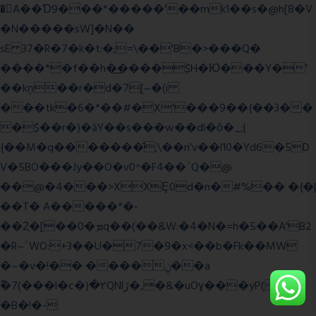
�A��Ɗ9���*�����'��mk1��s�@h[8�V
�N�����sW]�N��
sE 37�R�7�k�t:�;=\��'B�>���Q�
����*�f��h�͢����$H�Ю���Y�'
��kņ��r�d�7[~�(i
���tk�6�*��#�X'���9��{��3��
�$��r�)�āY��s���w��dl�ȏ�_;|
{��M�q�������̆;\��n'v��l10�Yd6�5D
V�5BO���Jy��O�v0^�F4��`Q�@
��@�4���>XXȨ0d�n�#%�� �{�|
��T� A�����*�-
��2͔�[��0�ܡq��(��&W:�4�N�=h�5��A'B2
�R~`WO:+3��U�7�9�x<��b�Fk��MW
�~�v�!�� ����ݧ��a
ّ�7(���l�c�)�۲QNlڙ�,�&�uOɣ���yP( z�D|
�B�!�-