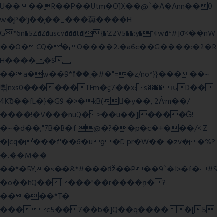
U����R��P��Utm�O]X��@`�A�Ann��0
w�͍P�'j��֛��_���䕟����H
G*6n�5Z�Z�uscv���t�|{�'Z2V5��:y�"4w�^#]σ<��nW
��O�CQ��O����2.�a6c��G����:�2�R
H�����S
��a�w��9*܂��ߌ�#�"=�z/no^}}�����~
쀢nxs0������TFm�ϛ7��x:s����ԋD��
4Kƀ��fL�}�G9 �>�kB(�ِy��, 2ᐿm��/
����!�V���nuQ�>��u��]|����Ġ!
�~�d��;"7B�B�f @�?��p�c�+���/< Z
�|cq����f'��6�ug�D pr�W�� �zv��%?
�.��M��
��*�5Y�s��&*#���ǆ��P��9`�J>�f�#S
�o��hQ�����"��r����ņ�?
�����*T�
���c5�� 7��b�]Q��q�����[5