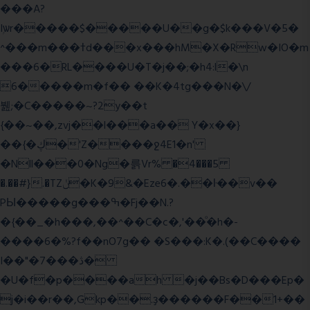
���A?
Iۭѡr�����$�����U��g�$k���V�5�
^���m���ߙd���x���hM�X�Rw�IO�m
���6�RL����U�T�j��;�h4:l�\n
6�����m�f�� ��K�4tg���N�\/
뷆;�C�����~?2y��t
{��~��,zvj��l���a�� Y�x��}
��{�ڮ�'Z����
ջ4E1�n'
�Nll���0�Ng�륽Vr% �4���5
�.��#}.�TZݩ�K�9&�Eze6�.��ŀ��v��
PЫ�����g���ߒ�Fj��N.?
�{��_�h���,��^��C�c�,'��ͦ�h�-
����6�%?f��nO7 g�� �S���:K�.(��C����
I��"�7 ���ڎ�
�U�f�p����ah �j��Bs�D���Ep�
j�i��r��,Gkp��.ҙ������F��1+��