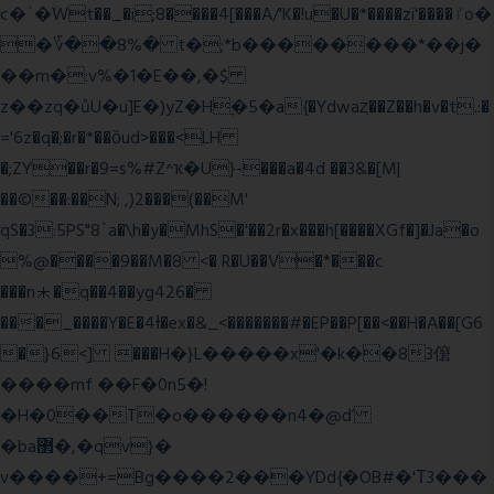
c�`�ۨWt��_�i;8����4[���A/'K�!u�U�*����zi'����ٵo�
�؆��8%� t�;*b��������*��j�
��m�:v%�1�E��,�$
z��zq�ůU�u]E�)yZ�Hׇ�5�a{�Ydwaȥ��Z��h�v�t.:�
='6z�q�;�r�*��ȍud>���<LH
�;ZY��r�9=s%#Z^ҡ�U}-���a�4d ��3&�[M|
��©��:��N; ,)2���(��M'
qS�3:5PS"8`a�\h�y�MhS�'��2r�x���h[����XGf�]�Ja�o
%@����9��M�8 <� R�U��V�*���c
���n⯸�q��4��yg426�
���_����Y�E�4Ɨ�ex�&_<�������#�EP��P[��<��H�A��[G6
�}6<] ���H�}L�����x'�k��83僒
����mf ��F�0n5�!
�H�0��T�o������n4�@ď
�ba޲�,�qv}�
v����+=Bg����2���YDd{�OB#�'Τ3���