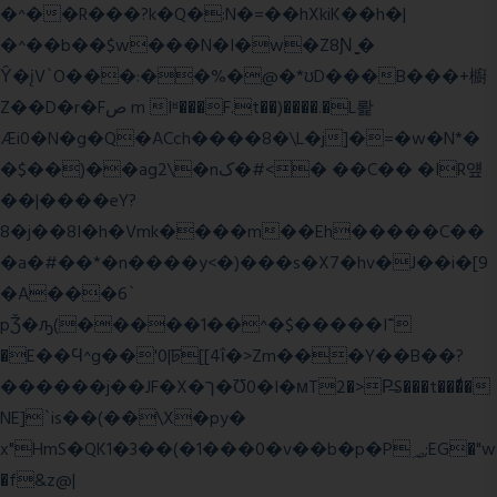
�^��R���?k�Q�:N�=��hXkiK��h�|
�^��b��$w���N�I�w�Z8Ɲ ͚�
Ŷ�įV`O���:��%�@�*ʊD���B���+櫥
Z��D�r�Fص m Iʶ���F.t��)����.�L뢅
Æi0�N�g�Q�ACch����8�\L�j]�=�w�N*�
�$��)��ag2\�nک�#<� ��C�� �IR얲
��|����eY?
8�j��8I�h�Vmk����m��Eh�����C��
�a�#��*�n����y<�)���s�X7�hv�J��i�[9
�A���6`
pǮ�ԡ(�����1��^�$�����I־
�E��Ϥ^g��'0|ꠓ[[4ΐ�>Zm���Y��B��?
������j��JF�X�ך�Ʊ0�I�мT2�>P̶S���t���ͩ�
NE]`is��(��\X�py�
x"HmS�QK1�3��(�1���0�v��b�p�P؃;EG�"w
�f&z@|