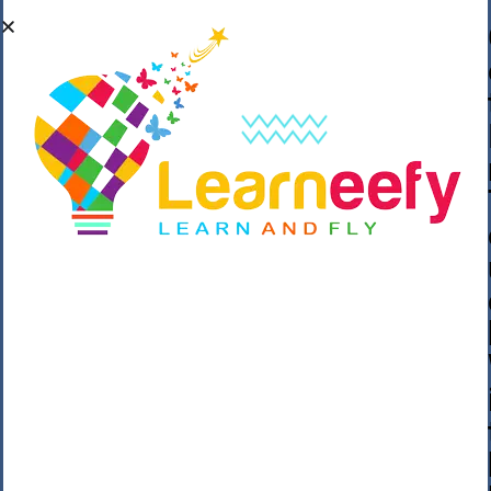
��o��C���ǡ���,����*�3��#eۧ_>\��z
�K{DQg�Ϯ��]u��3o�V~�/��@��??
����Y�]�s�n���s
h_��������/
����p��|
��^��������$��ٽ�P���~��4���Snn^
$ ����Ogy/|>ڿ|�I��'A�n��1�$�}
�__�ߝ�~�Α/'��8_@A�m~�Wѻ�ׯ�9|9+>�>�
=c"'��K���X�:��?j�ԫ��-
����������y���mK���?/
���|y���������_N $��!8w�//
���[��}��As���3�P�k��{_?
�_o�k�e����^8{��տ���޾���
i������2<�2��3>��Η�Ņz������:��^��
��_��~�9_Oz��9l�����O��Ż˗����
)�4޽��-����n�����y�^m��݆{ڧ�/
�o�m��"x�۝(�����Żo���Wm)��_~�S�