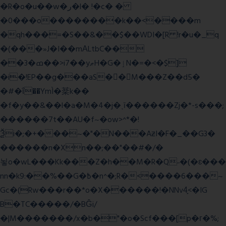
�R�o�u��w�ر�l� !�c� �
�0���o��������k��<����m
�qh���=�S��&��$��WDI�[R !r�u�_q
�(���»J�I��mΑLtbC��
��3�ߘ��>i7��yޠH�G�ٳN�=�<�$]
�i�!EP��g���aS��M���Z��d5�
�#�ΐ��YmÌ�棻k��
�f�y��&��l�a�M�4�j�ˎī������Zj�*-s���;
������7t� �AU�f~�ow>^*�!
Ѯi�;�+���~�"�N���AƶI�F�_��G3�
������n�Xn��;��"��#�/�
뇧o�wL���Kk���Z�h��M�R�Q˶�(�ɛ���
nn�k9:��%��G�߿�n^�;R�<����6���~
Gc�(Rw���r��*o�X������!�NNv4̙<�IG
B�TC�����/�BĜï/
�|M�������/x�b�"�o�Scf���[p�г�%;