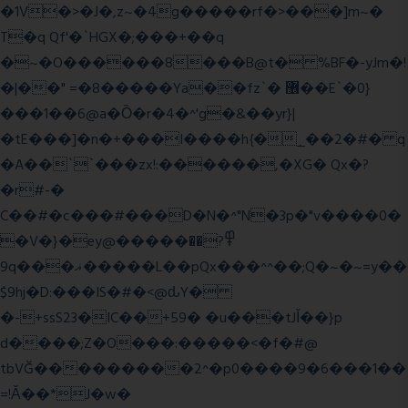
�1V�>�J�,z~�4g�����rf�>���]m~�
T�q Qf'�`HGX�;���+��q
�~�O������8���B@t� %BF�-yJm�!
�|��" =�8�����Ya��fz`� ޶��E`�0}
���1��6@a�Ȍ�r�4�^'g�&��yr}|
�tE���]�n�+���I����h{�_̣��2�#� q
�A��``���zx!:������,�XG� Qx�
?
�r#-�
C��#�c���#���D�N�^"N�3p�"v����0�
�V�}�ey@�����߾?��
9q���ޣ�����L��pQx���^^��;Q�~�~=y��
$9hj�D:���IS�#�<@ԃY�
�-+ssS23�IC��+59� �u���tJǏ��}p
d����;Z�O���:�����<�f�#@
tbVĞ���������2^�p0����9�6���1��
=!Ǎ��*J�w�