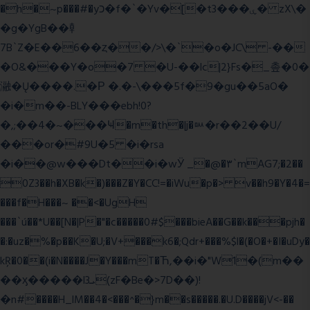
�h�~p���#�yכ�f�`�Yv�[�t3���ۑ� zX\�
�g�YgB��龺
7B`Z�E��6��ȥ��/>\�`�o�JC\ -��
�O&���Y�o�7 �U-��lc|2}Fs�_촢�0�
瀜�Ų����.�Ρ �.�-\���5f�9�gu��5aO�
�i�m��-BLY���ebh!0?
�,;��4�~���Ҹ�m�th�|j�ᇞ�r��2��U/
���or�#9U�5 �i�rsa
�i��@w���Dt��i�wӰ _�@�٣`mAG7;�2��
0Z3��h�XB�k�)���Z�Y�CC!=�iWu�p�> v��h9�Y�4�=
���f�H���~ ��<�UgH
���`ú��*U��[N�|P�"�c�����0#$���bieA��G��k���pjh�
�:�uz�%�p��K�U;�V+���k6�;Qdr+���%$l�(�O�+�I�uDy�
kŖ�0��(i�N����J�Y���mT�Ћ,��i�"W1�(m��
��ӽ�����l3ܝ(zF�Be�>7D��)!
�n#����H_lM��4�<���^�}m��s�����.�U.D����jV<-��