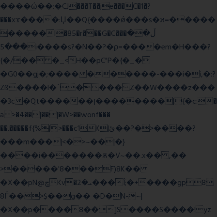
����ώ��:�CJ���T��je���C�1�?
���xϫ����:Џ��Q{����ǿ���s�ϰ=�����
�����l�85�r���G�C���ڵ��
���5i����s?�N��?�ϼ=����em�H���?
{�/�� �_<H��pC"P�{�_�
�G0��gj�;����������-���i�i,�:?
Zß����l�`����Z��W����z���
�3c�Qt������ן��������|{�c:�
a >�4��|��|�W>��wonf���
��.�����f{%|>���c1K|ئ��?�>����?
���m���|<�>~��|�}
����i�������ѫ�V~��.x�� ,��
>�����'8���F)8K��
�X��pN@ڇKv�ܝ�2���Î;�+����gp8
8Ѓ��>$��g�� �D�N-~|
�X��p����8��]S����S����!yz