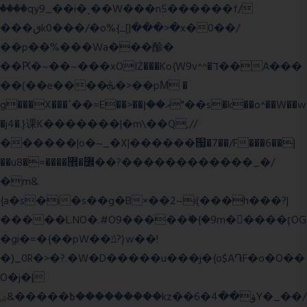
����qy9_��i�˻��W���n5������f/
���ٯk0���/�o%{߸[|���>�x�0��/
��p��%���Wa���酴�
��Ԗ�~��~���xOIŻ���Ko{W9v^^�ד��A���
��(��e����ܞ�>��pΜ �
g���X���ߴ��=E��>��އ��ן"��s�k��o^��W��w
�j4�.}课K�������|�m\��Q,//
������|o�~_�X|������՗�7��/F���6��|
��u8�=����߼�޾��?������������_�/
�m&
{a�s�i�s��g�B×��2~i(���h���?|
�����L.NO�.#O9�����ۙ�{�9m��ً���ӷOG
�gi�=
�{��pW��ݿ?}w��!
�)_0R�>�?.�W�D�����u���j�{o$A֏F�o�O��
O�j�|
߿�����&ۻ����ۛ�����kz��ۋ��4�6Y�_��/