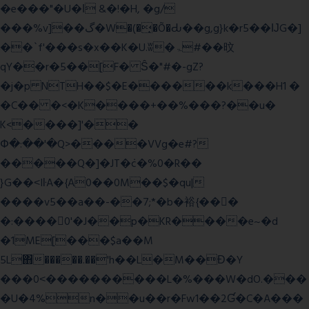
�e���"�U�ǀ &�!�H, �g/
���%v]��گ�W�(�̟�Õ�Ԃ��g,g}k�r5��ĲG�]
��`f'���s�x��K�U.ʬ�ۃ#��旼
qY��r�5��[F� Ŝ�"#�-gZ?
�j�p NTH��$�E������k���H1 �
�C�� �<�K����+��%���?��u�
K<����]'��
Փ�:��'�Q>����VVg�e#?
�����Q�]�JT�݁c�%0�R��
}G��˂IŀA�{A0��0M��$�qu|
����v5��a��-��7;*�b�裕{���ً
�:����0'�J��p�KR����e~�d
�1ME[���$a��M
5L΋�����.��'h��L�M��Ɖ�Y
���0˂����������L�%���W�dO.���
�U�4%n��u��r�Fw1��2Ɠ�C�A���