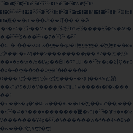
����l����c�TY���W�S�?
���O>��2���q���rz�����/'�������*8�o�
���矗���;T:���ᒎt��吁�� �'�.Ὰ
.�3�+4�e��Mm��#D2v�����Cv�A9�
�j�S���>�7� �
�C_�`���KOB`X���qU�T<�,�K��lo8
8��t�pW(�F�'>��������j��iA7���h
��=�x�\n�/o�L'@��ȄH�7P_LH��m�a�2׀Ǫ�nO
�p�-���t��Q9`�l����i�
O���RE�J}Ve ���H�S)h]��BAq謪
��xTa75�,U�V��
���VC]}U?!#��
��(�[�k���
��?
�m��5�g�"�ѩsw���8c��rt���do*��;���
�c�#�޳�ͯ������=���7�sO{��ğPݿ�=�)z
V�������Y4p�.�ϟ������w�f��4>�Bh�
�w���# # "�