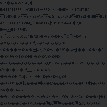
&���w�Q�
�v���5�����+G���¥����Y�d�2�ZUF1,�K
�5�6p�..t�zSWbE{���7�R�P�'��Z�\�ʒ���j�T
����Q�V��_�y�t���)kKk &��&�.�,�-
�=w�j�a��^�N
i��0<�:=o�0�p4��"2Η��Yl��lC!7�0r
�&�X�=U��8$~�ω� ��\k?8
Y����*=���wܛ$Y�w+�2#"�@,��-}��c�P-
�'�U��T��l� ���V��ľ�|
�~o�������g�UJ�o3Wgq��c6 m��t�n�]
IЭh�Y�1Ȕ�:YU���ǟ?
����%k[s��j�F�vJg�!
����.G����i�M�p�k���n�N�y��
R���v�ڤ
��e<������qM;)�U�At�8eX���x]�f
@����K ��/\u���3bw��מ�ioV �\��|