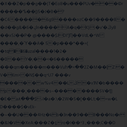
�X��Z�p��g��(T�Eo8�u���PUv���©r
�����"ҍ��|)5�J�B�?
�C4�����6g9����ozC��9����8�
�d��g&�6�ڮn����A�q�K}.�v'�ڭy8
��x5J��P� @����$JDI']Ƞ��VdL�^W
����,�Ύ��A� 5�p���*��=(
�tԛ��6�uzaІ����1�2�
�0��Y�;��<�6�����
���qm�����m���Vuհ�=��2Z�M��ɭ Z.�
V�Km> �N$��q^U7 �
��v
����� w%v4��Lڭ�x1N'�b����
p���˿����s~��������SV�![|
�E� a٨���$˖I�a�.\�2W�5�[��Lt;�=w�L
D����$�vEk-
�~��U���4Hz�kb�3n��9��8���No�r
�&I�V�XeA:���Z�{;ro�I��^3 ,���;C��D