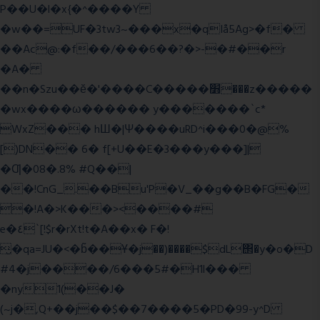
P��U�l�x{�^����Y
�w��=UF�3tw3~���x�qIå5Ag>�f�
��Ac@:�f��/���6��?�>-�#��r
�A�
��n�Szu��ӗ�'����C�����׻���z�����
�wx����ω������ y�������`c*
WxZ��� hШ�|Ψ����uRD^i���0�@%
[)DN�� 6� f[+U��E�3���y���]|
�Ƣ�08�.8% #Q��|
��!CnG_.��Bu'P�V_��g��B�FG�
�!A�>K���><����#
e�٤`[!$r�rXt!t�A��x� F�!
̮�qa=JU�<�b̃��Ұ�j��)����$dL΢�y�o�D
#4�j����/6���5#�H1l���
�ny1(��J�
(~j�,Q+��j��$��7����5�PD�99-y^D