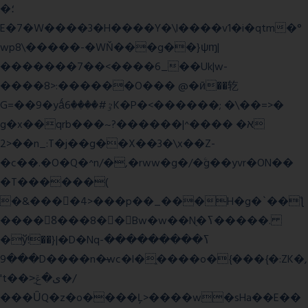
�؛
E�7�W����3�H����Y�\l����v1�i�qtm�°
wp8\�����-�WŇ���g��}ψɱ|
�������7��<���
�6_��Uk|w-
����8>:������O��� @�ӣ��䢀
G=��9�yǻٷ#����6K�P�<������; �\��=>�
g�x��qrb���~א� ����^|������?
2>��n_:T�j��g��X��3�\x��Z-
�c��.�O�Q�^n/�,�rww�g�/�ۧg��yvr�ON��
�T������(
�&����4>���p��_���H�g�`��ƪ
����8َ���8� �󳳦Bw�w��Nֻ�ߖ�����.
�ў!��}|�D�Nqߖ���������-
���9D����n�̶wc�l�֑����o�{���{�:ZK�,
't��>͍ى�ݝ�/
���ǙQ�z�o����Ļ>����w�sHa��E��