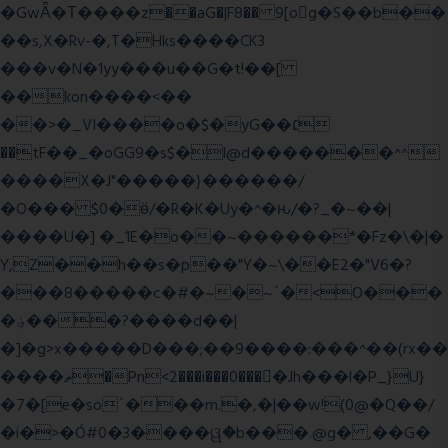
�GwǞ�Τ����z��aG�|F8�� 9[og�S��b��
��s,X�Rv-�,T�Hks����CK3
���v�N�1yy���u��G�t!��[
��kon����<��
��>�_VI����o�$�yG��׆
��tF��_�oGG9�s$�l@d�������^^
����X�J"�����}������/
�O��� $0�ӫ/�R�K�Uy�^�ԋ/�?_�~��|
����U�] �_1E�o��~������*�Fz�\�|�
Y,Z��h��s�p��"Y�~\��E2�"V6�?
���8�����c�#�~�~`�<O���
�؋���?����d��|
�]�g>x�����D���;��9����:���^��(rx��
����ޡ�Pn<2���i���0���𩆿�Jh���l�P_}U}
�7�[e�so`���m.�,�|��w!(0@�Q��/
�i�>�Ó#0�3����ୱ�b���.@g� ,��G�