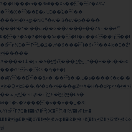
2�����m��8Ml��X<��� Z�A%/
��X���B�x'UE��֔2���
����@�NiO®�w� B�uv�p����
���P�*�I��qu��G��Z��� E��Z#~��i+ᄐ
K��7�A�2�N��ăa���U�ɢ��4��tj��L
�6n%E�TL�ݎ�vf�6���i�6>��4|x�E�Ź"
�����
#����tƜ�[m�A�h7̥���_*��H��t�;�e0
���G܊rs�֗KS �Yj�E�|
�#|Y��E��&>�.:��)�;�,L�a����K�d�I�
t�O͖z5��,�'�b����@3#�H��qPp�
��oڥ�%T@�::` !-�]�b5�
M�T�v�V����y��=��_�&|
σYfbP7Q�r���n7�j0C�T/�!RV��yP1;m�
L��'�@E��}0Y���wȹ�l�I&�t:+�[��nZ�6*��K:o
늵