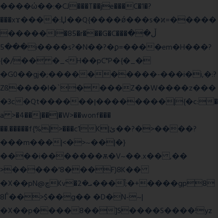
����ώ��:�CJ���T��je���C�1�?
���xϫ����:Џ��Q{����ǿ���s�ϰ=�����
�����l�85�r���G�C���ڵ��
���5i����s?�N��?�ϼ=����em�H���?
{�/�� �_<H��pC"P�{�_�
�G0��gj�;����������-���i�i,�:?
Zß����l�`����Z��W����z���
�3c�Qt������ן��������|{�c:�
a >�4��|��|�W>��wonf���
��.�����f{%|>���c1K|ئ��?�>����?
���m���|<�>~��|�}
����i�������ѫ�V~��.x�� ,��
>�����'8���F)8K��
�X��pN@ڇKv�ܝ�2���Î;�+����gp8
8Ѓ��>$��g�� �D�N-~|
�X��p����8��]S����S����!yz