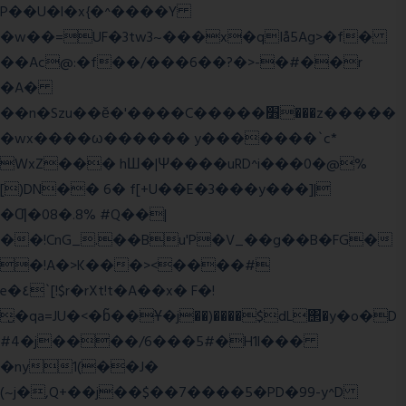
P��U�l�x{�^����Y
�w��=UF�3tw3~���x�qIå5Ag>�f�
��Ac@:�f��/���6��?�>-�#��r
�A�
��n�Szu��ӗ�'����C�����׻���z�����
�wx����ω������ y�������`c*
WxZ��� hШ�|Ψ����uRD^i���0�@%
[)DN�� 6� f[+U��E�3���y���]|
�Ƣ�08�.8% #Q��|
��!CnG_.��Bu'P�V_��g��B�FG�
�!A�>K���><����#
e�٤`[!$r�rXt!t�A��x� F�!
̮�qa=JU�<�b̃��Ұ�j��)����$dL΢�y�o�D
#4�j����/6���5#�H1l���
�ny1(��J�
(~j�,Q+��j��$��7����5�PD�99-y^D