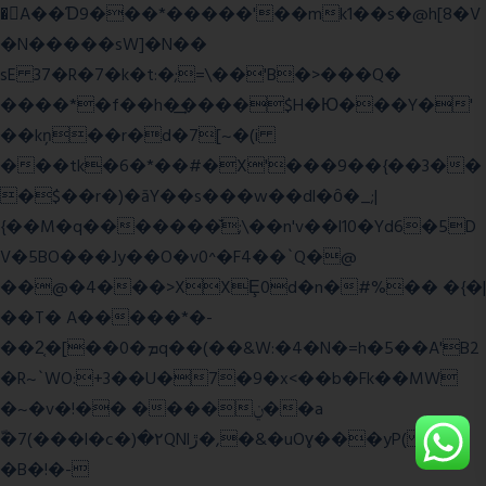
�A��Ɗ9���*�����'��mk1��s�@h[8�V
�N�����sW]�N��
sE 37�R�7�k�t:�;=\��'B�>���Q�
����*�f��h�͢����$H�Ю���Y�'
��kņ��r�d�7[~�(i
���tk�6�*��#�X'���9��{��3��
�$��r�)�āY��s���w��dl�ȏ�_;|
{��M�q�������̆;\��n'v��l10�Yd6�5D
V�5BO���Jy��O�v0^�F4��`Q�@
��@�4���>XXȨ0d�n�#%�� �{�|
��T� A�����*�-
��2͔�[��0�ܡq��(��&W:�4�N�=h�5��A'B2
�R~`WO:+3��U�7�9�x<��b�Fk��MW
�~�v�!�� ����ݧ��a
ّ�7(���l�c�)�۲QNlڙ�,�&�uOɣ���yP( z�D|
�B�!�-