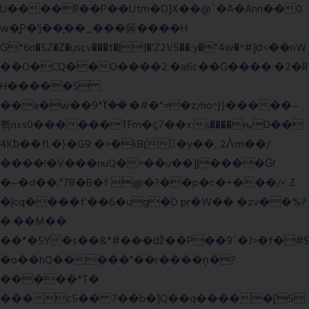
U����R��P��Utm�O]X��@`�A�Ann��0
w�͍P�'j��֛��_���䕟����H
G*6n�5Z�Z�uscv���t�|{�'Z2V5��:y�"4w�^#]σ<��nW
��O�CQ��O����2.�a6c��G����:�2�R
H�����S
��a�w��9*܂��ߌ�#�"=�z/no^}}�����~
쀢nxs0������TFm�ϛ7��x:s����ԋD��
4Kƀ��fL�}�G9 �>�kB(�ِy��, 2ᐿm��/
����!�V���nuQ�>��u��]|����Ġ!
�~�d��;"7B�B�f @�?��p�c�+���/< Z
�|cq����f'��6�ug�D pr�W�� �zv��%?
�.��M��
��*�5Y�s��&*#���ǆ��P��9`�J>�f�#S
�o��hQ�����"��r����ņ�?
�����*T�
���c5�� 7��b�]Q��q�����[5