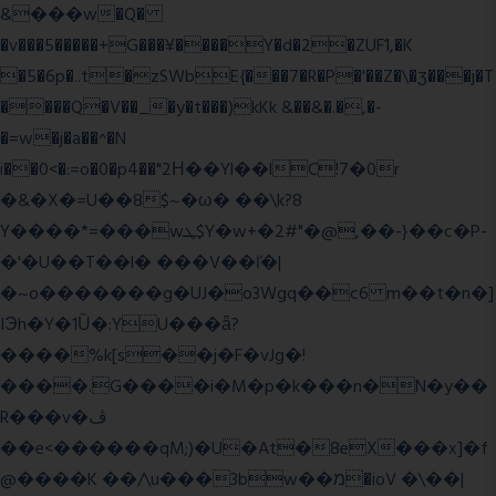
&���w�Q�
�v���5�����+G���¥����Y�d�2�ZUF1,�K
�5�6p�..t�zSWbE{���7�R�P�'��Z�\�ʒ���j�T
����Q�V��_�y�t���)kKk &��&�.�,�-
�=w�j�a��^�N
i��0<�:=o�0�p4��"2Η��Yl��lC!7�0r
�&�X�=U��8$~�ω� ��\k?8
Y����*=���wܛ$Y�w+�2#"�@,��-}��c�P-
�'�U��T��l� ���V��ľ�|
�~o�������g�UJ�o3Wgq��c6 m��t�n�]
IЭh�Y�1Ȕ�:YU���ǟ?
����%k[s��j�F�vJg�!
����.G����i�M�p�k���n�N�y��
R���v�ڤ
��e<������qM;)�U�At�8eX���x]�f
@����K ��/\u���3bw��מ�ioV �\��|