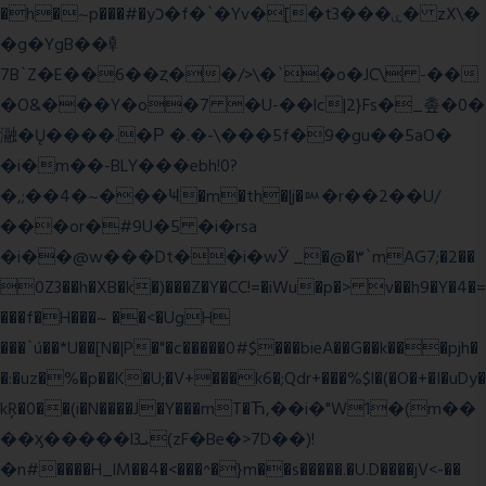
�h�~p���#�yכ�f�`�Yv�[�t3���ۑ� zX\�
�g�YgB��龺
7B`Z�E��6��ȥ��/>\�`�o�JC\ -��
�O&���Y�o�7 �U-��lc|2}Fs�_촢�0�
瀜�Ų����.�Ρ �.�-\���5f�9�gu��5aO�
�i�m��-BLY���ebh!0?
�,;��4�~���Ҹ�m�th�|j�ᇞ�r��2��U/
���or�#9U�5 �i�rsa
�i��@w���Dt��i�wӰ _�@�٣`mAG7;�2��
0Z3��h�XB�k�)���Z�Y�CC!=�iWu�p�> v��h9�Y�4�=
���f�H���~ ��<�UgH
���`ú��*U��[N�|P�"�c�����0#$���bieA��G��k���pjh�
�:�uz�%�p��K�U;�V+���k6�;Qdr+���%$l�(�O�+�I�uDy�
kŖ�0��(i�N����J�Y���mT�Ћ,��i�"W1�(m��
��ӽ�����l3ܝ(zF�Be�>7D��)!
�n#����H_lM��4�<���^�}m��s�����.�U.D����jV<-��