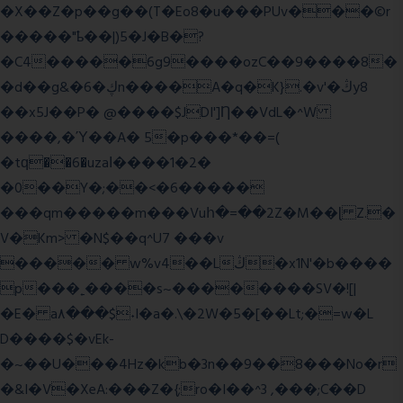
�X��Z�p��g��(T�Eo8�u���PUv���©r
�����"ҍ��|)5�J�B�?
�C4�����6g9����ozC��9����8�
�d��g&�6�ڮn����A�q�K}.�v'�ڭy8
��x5J��P� @����$JDI']Ƞ��VdL�^W
����,�Ύ��A� 5�p���*��=(
�tԛ��6�uzaІ����1�2�
�0��Y�;��<�6�����
���qm�����m���Vuհ�=��2Z�M��ɭ Z.�
V�Km> �N$��q^U7 �
��v
����� w%v4��Lڭ�x1N'�b����
p���˿����s~��������SV�![|
�E� a٨���$˖I�a�.\�2W�5�[��Lt;�=w�L
D����$�vEk-
�~��U���4Hz�kb�3n��9��8���No�r
�&I�V�XeA:���Z�{;ro�I��^3 ,���;C��D