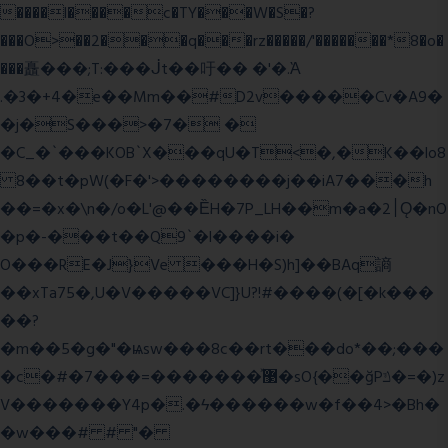
����l����c�TY���W�S�?
���O>��2���q���rz�����/'�������*8�o�
���矗���;T:���ᒎt��吁�� �'�.Ὰ
.�3�+4�e��Mm��#D2v�����Cv�A9�
�j�S���>�7� �
�C_�`���KOB`X���qU�T<�,�K��lo8
8��t�pW(�F�'>��������j��iA7���h
��=�x�\n�/o�L'@��ȄH�7P_LH��m�a�2׀Ǫ�nO
�p�-���t��Q9`�l����i�
O���RE�J}Ve ���H�S)h]��BAq謪
��xTa75�,U�V��
���VC]}U?!#��
��(�[�k���
��?
�m��5�g�"�ѩsw���8c��rt���do*��;���
�c�#�޳�ͯ������=���7�sO{��ğPݿ�=�)z
V�������Y4p�.�ϟ������w�f��4>�Bh�
�w���# # "�