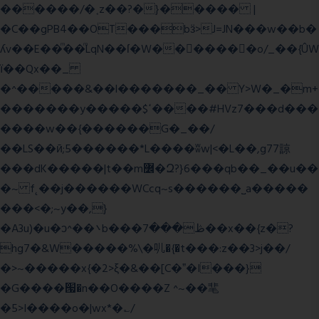
������/�˱z��?�}����� |
�C��gPB4��OT���bӟ>J=JN���w��b�
ʎv��E��ͫ��ͫLqN��ſ�W���ً����o/_��{ÛW
ї��Qx��_
�^�����&��l�������_�� Y>W�_�m+
�������y�����$ߵ����#HVz7���d���
����w��{������G�_��/
��LS��ӣ;5������*L����ʬw|<�L��,g77諒
���dK�����|t��m߼�Զ?}6���qb��_��u��
�~ f˛��j������WCcq~s������˽a�����
���<�;~y��,}
�A3u)�u�ͻ^��܌b���ڟ���7��x��{z�?
hg7�&W�����%\�䶷�{�t���:z��3>j��/
�>~�����x{�2>ξ�&��[C�ˮ�I���}
�G����՗�n��O����Z ^~��靟
�5>I����o�|wx*�؎/