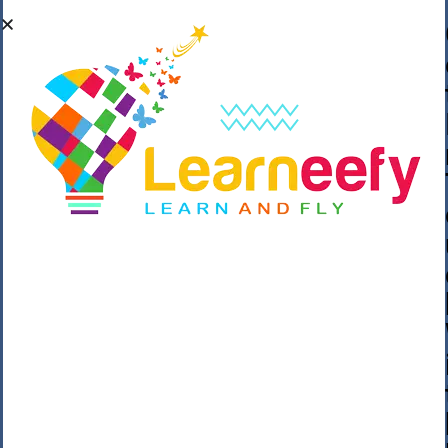
��o��C���ǡ���,����*�3��#eۧ_>\��z
�K{DQg�Ϯ��]u��3o�V~�/��@��??
����Y�]�s�n���s
h_��������/
����p��|
��^��������$��ٽ�P���~��4���Snn^
$ ����Ogy/|>ڿ|�I��'A�n��1�$�}
�__�ߝ�~�Α/'��8_@A�m~�Wѻ�ׯ�9|9+>�>�
=c"'��K���X�:��?j�ԫ��-
����������y���mK���?/
���|y���������_N $��!8w�//
���[��}��As���3�P�k��{_?
�_o�k�e����^8{��տ���޾���
i������2<�2��3>��Η�Ņz������:��^��
��_��~�9_Oz��9l�����O��Ż˗����
)�4޽��-����n�����y�^m��݆{ڧ�/
�o�m��"x�۝(�����Żo���Wm)��_~�S�