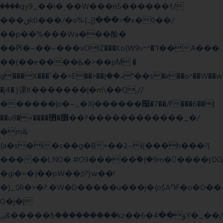
����qy9_��i�˻��W���n5������f/
���ٯk0���/�o%{߸[|���>�x�0��/
��p��%���Wa���酴�
��Ԗ�~��~���xOIŻ���Ko{W9v^^�ד��A���
��(��e����ܞ�>��pΜ �
g���X���ߴ��=E��>��އ��ן"��s�k��o^��W��w
�j4�.}课K�������|�m\��Q,//
������|o�~_�X|������՗�7��/F���6��|
��u8�=����߼�޾��?������������_�/
�m&
{a�s�i�s��g�B×��2~i(���h���?|
�����L.NO�.#O9�����ۙ�{�9m��ً���ӷOG
�gi�=
�{��pW��ݿ?}w��!
�)_0R�>�?.�W�D�����u���j�{o$A֏F�o�O��
O�j�|
߿�����&ۻ����ۛ�����kz��ۋ��4�6Y�_��/