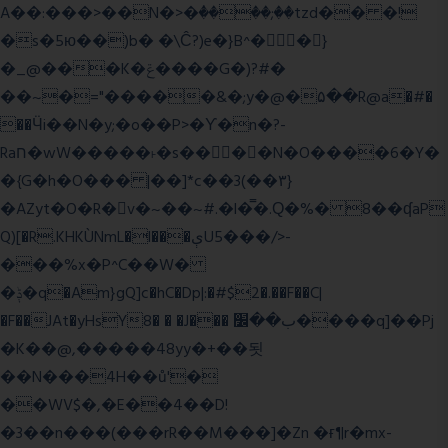
A��:���>��N�>�ٝ����;��tzd�� �!
�s�5ю��)b� �\Ĉ?)e�}B^��}
�_@���K�ݝ����G�)?#�
��~�="�����&�;y�@�۵��R@a�#�
��Ӵi��N�y;�o��P>�ϒ�n�?­
Raח�wW�����˫�s����N�O����6�Y�
�{G�h�O��� |��]*c��3(��٣}
�AZyt�O�R�v�~��~#.�l�̿�.Ԛ�%� 8��ʠaP
Q)[�R.KHKÙNmL�l���ېU5���/>-
���%x�P^C��W�
�ݙ�q�Am}gQ]c�hC�Dp|:�#$2�.��F��C|
�F��JAt�yHsY8� � �J��� ب��׼����q]��Pj
�K��@,�����48yy�+��됫
��N���4H��ů'�
��WV$�,�E��4��D!
�3��n���(���rR��M���]�Zn �ғ¶r�mx-