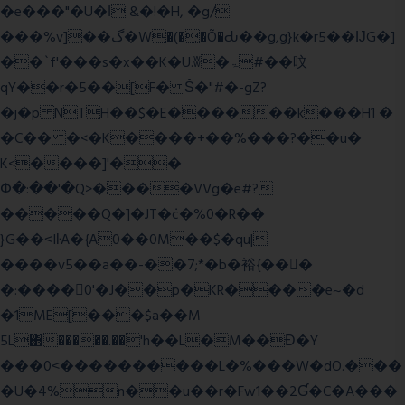
�e���"�U�ǀ &�!�H, �g/
���%v]��گ�W�(�̟�Õ�Ԃ��g,g}k�r5��ĲG�]
��`f'���s�x��K�U.ʬ�ۃ#��旼
qY��r�5��[F� Ŝ�"#�-gZ?
�j�p NTH��$�E������k���H1 �
�C�� �<�K����+��%���?��u�
K<����]'��
Փ�:��'�Q>����VVg�e#?
�����Q�]�JT�݁c�%0�R��
}G��˂IŀA�{A0��0M��$�qu|
����v5��a��-��7;*�b�裕{���ً
�:����0'�J��p�KR����e~�d
�1ME[���$a��M
5L΋�����.��'h��L�M��Ɖ�Y
���0˂����������L�%���W�dO.���
�U�4%n��u��r�Fw1��2Ɠ�C�A���