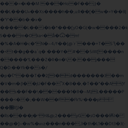
���=�i��M ���Ho�F��;}�
��L���U»��Xs����h��,u:R��[�w�=Y��8|
�'Y'��b�:�x�
�����L��i�b�*���[yO�G(�w����2�k
S���m�Oka<�ǻ�Ѿ�m!
�%�A�H�c�"N�~4/f��(@ʿr`���+T�5Ԇ��
�<t��g��a`q� ���Y� #��5iW[����n
�����'!L���Z�R�n�\�:��j���
Q�D:��Yk��s�/
�p�ʕ*���T�ؘ�2[I�ld�������3��m
�V�m�{I��jU�F��˭X�8��,�T��"��A{Y
��ls��F��\�����1�8�~M}L�����P
���<��:;��W��F�Fk%ʴ���p
��׫R]J�
�Rs����j�^H&@;2���yG�sO���ѬI�
��@�]~�w%�ஸz���n���,3�th�L1��Dt3�3(-