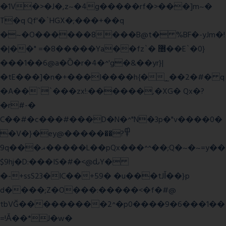
�1V�>�J�,z~�4g�����rf�>���]m~�
T�q Qf'�`HGX�;���+��q
�~�O������8���B@t� %BF�-yJm�!
�|��" =�8�����Ya��fz`� ޶��E`�0}
���1��6@a�Ȍ�r�4�^'g�&��yr}|
�tE���]�n�+���I����h{�_̣��2�#� q
�A��``���zx!:������,�XG� Qx�
?
�r#-�
C��#�c���#���D�N�^"N�3p�"v����0�
�V�}�ey@�����߾?��
9q���ޣ�����L��pQx���^^��;Q�~�~=y��
$9hj�D:���IS�#�<@ԃY�
�-+ssS23�IC��+59� �u���tJǏ��}p
d����;Z�O���:�����<�f�#@
tbVĞ���������2^�p0����9�6���1��
=!Ǎ��*J�w�