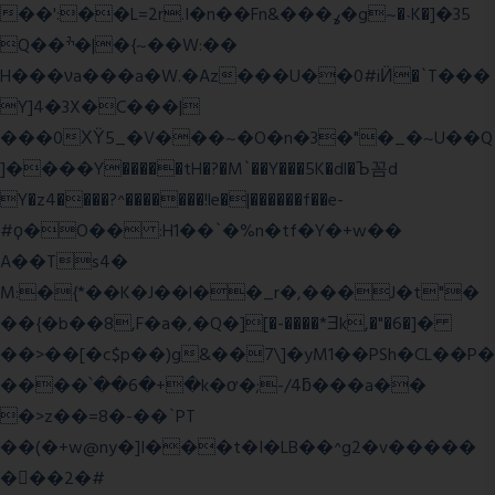
��':��L=2r.I�n��Fn&���ߩ�g~�˴K�]�35
Q��ׯ�|�{~��W:��
H���νa���a�W.�Az���U��0#iӤ�`T���
Y]4�3X�C���|
���0ХΫ5_�V���~�O�n�3�"�_�~U��Q
]����Y�����tH�?�M`��Y���5K�dl�Ъ꼼d
Y�z4����?^�������!le�|������f��e-
#ϙ�O�� :H1��`�%n�tf�Y�+w��
A��Ts4�
M:�{*��K�J��l��_r�,���J�t"�
��{�b��8,F�a�,�Q�][�-����*Ǝk,�"�6
�]�
��>��[�c$p��)g&��7\]�yM1��PSh�CL��P�
����՝��6�+�k�ơ�;-/4ƃ���a��
�>z��=8�-��`PT
��(�+w@ny�]I���t�I�LB��^g2�v�����
��ٕ�2�#