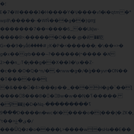
�؛
E�7�W����3�H����Y�\l����v1�i�qtm�°
wp8\�����-�WŇ���g��}ψɱ|
�������7��<���
�6_��Uk|w-
����8>:������O��� @�ӣ��䢀
G=��9�yǻٷ#����6K�P�<������; �\��=>�
g�x��qrb���~א� ����^|������?
2>��n_:T�j��g��X��3�\x��Z-
�c��.�O�Q�^n/�,�rww�g�/�ۧg��yvr�ON��
�T������(
�&����4>���p��_���H�g�`��ƪ
����8َ���8� �󳳦Bw�w��Nֻ�ߖ�����.
�ў!��}|�D�Nqߖ���������-
���9D����n�̶wc�l�֑����o�{���{�:ZK�,
't��>͍ى�ݝ�/
���ǙQ�z�o����Ļ>����w�sHa��E��