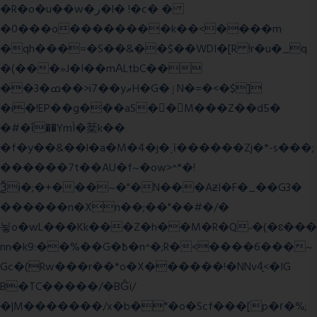
�R�o�u��w�ر�l� !�c� �
�0���o��������k��<����m
�qh���=�S��&��$��WDI�[R !r�u�_q
�(���»J�I��mΑLtbC��
��3�ߘ��>i7��yޠH�G�ٳN�=�<�$]
�i�!EP��g���aS��M���Z��d5�
�#�ΐ��YmÌ�棻k��
�f�y��&��l�a�M�4�j�ˎī������Zj�*-s���;
������7t� �AU�f~�ow>^*�!
Ѯi�;�+���~�"�N���AƶI�F�_��G3�
������n�Xn��;��"��#�/�
뇧o�wL���Kk���Z�h��M�R�Q˶�(�ɛ���
nn�k9:��%��G�߿�n^�;R�<����6���~
Gc�(Rw���r��*o�X������!�NNv4̙<�IG
B�TC�����/�BĜï/
�|M�������/x�b�"�o�Scf���[p�г�%;