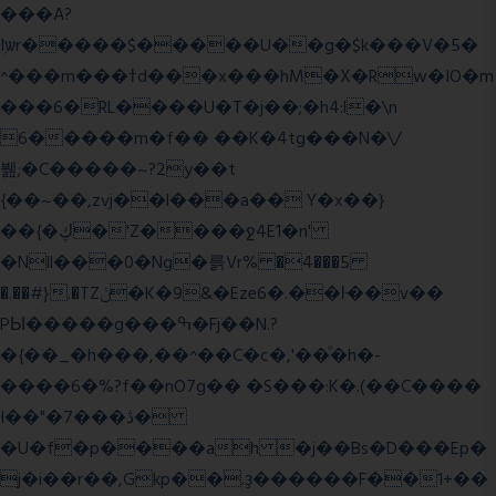
���A?
Iۭѡr�����$�����U��g�$k���V�5�
^���m���ߙd���x���hM�X�Rw�IO�m
���6�RL����U�T�j��;�h4:l�\n
6�����m�f�� ��K�4tg���N�\/
뷆;�C�����~?2y��t
{��~��,zvj��l���a�� Y�x��}
��{�ڮ�'Z����
ջ4E1�n'
�Nll���0�Ng�륽Vr% �4���5
�.��#}.�TZݩ�K�9&�Eze6�.��ŀ��v��
PЫ�����g���ߒ�Fj��N.?
�{��_�h���,��^��C�c�,'��ͦ�h�-
����6�%?f��nO7 g�� �S���:K�.(��C����
I��"�7 ���ڎ�
�U�f�p����ah �j��Bs�D���Ep�
j�i��r��,Gkp��.ҙ������F��1+��