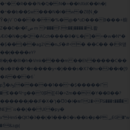
�^��R���?k�Q�:N�=��hXkiK��h�|
�^��b��$w���N�I�w�Z8Ɲ ͚�
Ŷ�įV`O���:��%�@�*ʊD���B���+櫥
Z��D�r�Fص m Iʶ���F.t��)����.�L뢅
Æi0�N�g�Q�ACch����8�\L�j]�=�w�N*�
�$��)��ag2\�nک�#<� ��C�� �IR얲
��|����eY?
8�j��8I�h�Vmk����m��Eh�����C��
�a�#��*�n����y<�)���s�X7�hv�J��i�[9
�A���6`
pǮ�ԡ(�����1��^�$�����I־
�E��Ϥ^g��'0|ꠓ[[4ΐ�>Zm���Y��B��?
������j��JF�X�ך�Ʊ0�I�мT2�>P̶S���t���ͩ�
NE]`is��(��\X�py�
x"HmS�QK1�3��(�1���0�v��b�p�P؃;EG�"w
�f&z@|