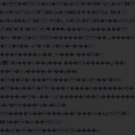
\�'��}Z�92�S�ܩBG�5I�M��gYy�Uȅ��
�[YE�դQRv�]��Ogə�/?|;���Z�^�C�-|�6]@`��c�
�aF�ac���.�}e��G`#�!c_W�Rv�#�Ѩ�9��k0c|
/��O�Ʋ�`��'16rؒ�:���o���?Gg{���;���*
�m~��;�Ƨ:N��������ٿ����m
�VϽ�8��~aT� 0� J/�9z�=�1��L!/
���Ǡ����zU��_"H���<���Ώ�?
e߻�ó���\?��q��� ���X�����g?��?
���ϊ7o����s�'Ĩ��g��}
�l��M�x���q���O��Od��?�#9}
���g������'9'����m������M8�
����n��~��~=g*�����9��Zq�������
ڏ�?�#���Pg�h�ELB�
Dj����%�����g�i�T���L8i�3@恄Z��
��Ҷ��f�eH��R U?
��pD�e����KdBq����m