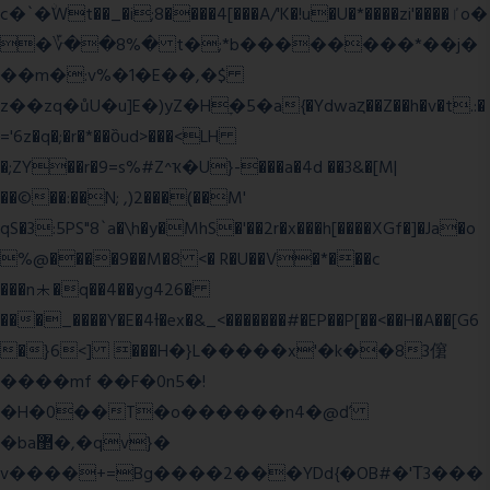
c�`�ۨWt��_�i;8����4[���A/'K�!u�U�*����zi'����ٵo�
�؆��8%� t�;*b��������*��j�
��m�:v%�1�E��,�$
z��zq�ůU�u]E�)yZ�Hׇ�5�a{�Ydwaȥ��Z��h�v�t.:�
='6z�q�;�r�*��ȍud>���<LH
�;ZY��r�9=s%#Z^ҡ�U}-���a�4d ��3&�[M|
��©��:��N; ,)2���(��M'
qS�3:5PS"8`a�\h�y�MhS�'��2r�x���h[����XGf�]�Ja�o
%@����9��M�8 <� R�U��V�*���c
���n⯸�q��4��yg426�
���_����Y�E�4Ɨ�ex�&_<�������#�EP��P[��<��H�A��[G6
�}6<] ���H�}L�����x'�k��83僒
����mf ��F�0n5�!
�H�0��T�o������n4�@ď
�ba޲�,�qv}�
v����+=Bg����2���YDd{�OB#�'Τ3���