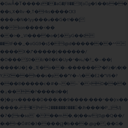
�GwǞ�Τ����z��aG�|F8�� 9[og�S��b��
��s,X�Rv-�,T�Hks����CK3
���v�N�1yy���u��G�t!��[
��kon����<��
��>�_VI����o�$�yG��׆
��tF��_�oGG9�s$�l@d�������^^
����X�J"�����}������/
�O��� $0�ӫ/�R�K�Uy�^�ԋ/�?_�~��|
����U�] �_1E�o��~������*�Fz�\�|�
Y,Z��h��s�p��"Y�~\��E2�"V6�?
���8�����c�#�~�~`�<O���
�؋���?����d��|
�]�g>x�����D���;��9����:���^��(rx��
����ޡ�Pn<2���i���0���𩆿�Jh���l�P_}U}
�7�[e�so`���m.�,�|��w!(0@�Q��/
�i�>�Ó#0�3����ୱ�b���.@g� ,��G�