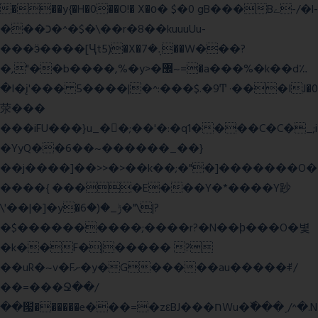
���y{�H�0��O!� X�о� $�0 gB���Bے-/�l-
���כ�^�$�\��r�8��kuuuUu-
���ӭ����[Ҷt5)�X�܉�7��W���?
�,"��b����,%�y>�޼~=�a���%�k��d؉
�I�į'��� 5����|�^:���$.�9Ͳ ·���IJ�0
荥���
���iFU���}u_�
�;��'�:�q1����C�C�_;i
�YyQ��6��~������_��}
��j����]��>>�>��k��;�"�]�������O�
����{ ����E���Y�*����Y䟞
\'��|�]�y�ݱ_�(�6�"\|?
�$����������;����r?�N��ϸ���O�볓
�k��F�|����� ?
��uR�~v�Fށ�y�G�����au�����ꑷ/
��=���Ջ��/
��՗������e���=�zεBJ���חWu�߰���˯/^�.N