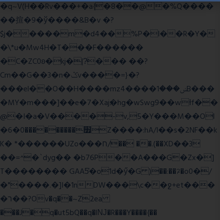
�q~V(H��Rv���+�a{�8��@�%Q����
��揎�9�ў����&B�v �?
$j�����m�d4��%P�l��R�Y�
�\*u�Mw4H�T���F������
�C�ZC0ʚ�kj�|?ͮ��� ��?
Cm��G��3�n�ݣv����=}�?
���el��O��H����mzݾ���1����4B���
�MY�m���]��e�7�Xaj׃�hg�wSwg9��wƗf��
@�I�a�V����-v,5�Y���M��Ol
�׿���������0�6Z����:hA/I��s�2NF��k
K� *������UZo���ח/�� ��.(��XD��3
��=^�`dyg�� �b76P��A���G�Zx�]
T�������� GAA5̔�o1d�ӳ�G )��:��ℱ�o0�/
�"����.�]I�1nDW���\c��ջ+et���
�ר��?Ov�q��~Z2ea
���J�q�ut5bQ��q�lǊ�R���Y����{��