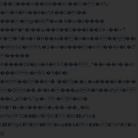
2�����m��8Ml��X<��� Z�A%/
��X���B�x'UE��֔2���
����@�NiO®�w� B�uv�p����
���P�*�I��qu��G��Z��� E��Z#~��i+ᄐ
K��7�A�2�N��ăa���U�ɢ��4��tj��L
�6n%E�TL�ݎ�vf�6���i�6>��4|x�E�Ź"
�����
#����tƜ�[m�A�h7̥���_*��H��t�;�e0
���G܊rs�֗KS �Yj�E�|
�#|Y��E��&>�.:��)�;�,L�a����K�d�I�
t�O͖z5��,�'�b����@3#�H��qPp�
��oڥ�%T@�::` !-�]�b5�
M�T�v�V����y��=��_�&|
σYfbP7Q�r���n7�j0C�T/�!RV��yP1;m�
L��'�@E��}0Y���wȹ�l�I&�t:+�[��nZ�6*��K:o
늵