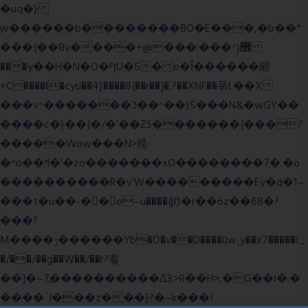
�uq�}
ֲw������b��������8O�E���,�b��*
���{��8v����+@���:���^)޾
���y��H�N�O�ףU�5� o�Ȉ������廻
+C����ŧ�cyu��4}����8{��r��]�,?��XNF��푺L��X
���v^�������כ��^��}5���N&�wGY��
����c�}��{�/�'��ZS�������{���?
�����Wow���N>糙
�^o��ߞ�'�zo�������xO��������7�.�o
����������R�v'W���������Ey�q�1~
���t�u��-�� o~u����{|ח֧�r��6z��68�?
���?
M����ݫ������Yb�O�v��D����ûw˯y��x7�����I_
�/��/��g��W��/��r?쵷
��]�~7߽����������Δ3;>R��H>,�G��ו�:�
���� `I���z���}?�~k���?