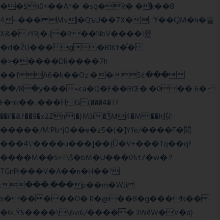
��$h0<��A^�ʿ�sƍ�R� �͗k��8
4~��� Mv|�QъU��7X�. 'Ү��ԚM�h�돝
X&�.rYRj�.{�R'��NbV����I쯆
�d�ŽU��� g�B1Kf�̈́�
�>�����DR����7h
��fA6�k�
�Oz:��S٤���
��/8�y���=ca�Q�E��BŒ�.�0�� 6�
F�nk��ۦ���ҢG(���4�T?
��i1�&f��9�x2Zn)�}M3i�ǮM4�M|��h拟!
�����/M'Pb^jO��e�z5�(�]Yfe/����F�閦
���4\'����u���]��{Ȕ�V+���Tq��q?
����M��S>T\$�bM�U���05t7�w�.?
TGnPi���V�A��n�H��ᐣ
:���.���p��m�WJi
ѕ������O� R�@��8�g���N��
�6LŸ5����\\6vi6/����� 3WěW�V�a}