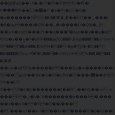
��Ϣ룟qQ��~f� � ��|�㽟�!
Ի���K��3ٓ�׸�?`�S��L�Q�-
�a������OЙ��<��?�":�_�I��7��_.���|
�R�|qy|���{�{11B;��_�\����Ef�Q8|i�_|
��w4�zm���.��q���"�3a.p��y��g�p
GJ�y��႑�*�uP����@[%0���h\&4@������}o^Vm^X
X���F]��aH���L�S9:4�l��=�@�jV�=�Dx��?
��h����|�!zu} H!Ī�P�i\{�����l 040y24H3lv��� �����
�Q�瀞
��vw�{qb�����6"���8ڻ�w����X��v
T�� @zK��'&K�G��cϑW����s޾��]|
?YF�� ?
O��>9�K�{;�������[��˝;��h6[��:w~e
���E�ۅl�\�`A�������p���A�,���
��x��p.9�"�'F|�O��i���
�`���iv7��e~l���Kx������[�O{��|