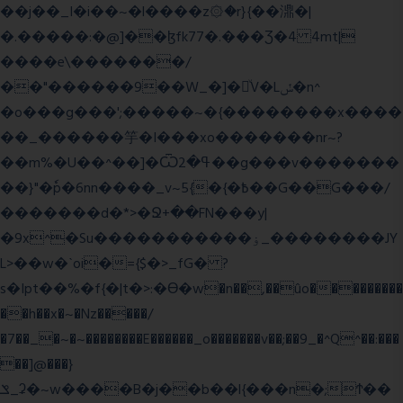
��j��_I�i��~�l����z۞�r}{��濎�|
�.�����:�@]��ɮfk77�.���Ʒ�4 4mt|
����e\�������/
��"������9��W_�]�ͮV�Lݽ�n^
�o���g���';�����~�{��������x����
��_������竽�I���xo�������nr~?
��m%�U��^��]�Ѿߟ�2��g���v�������
��}"�ٗp�6nn����_v~5{�{�߿��G��G���/
�������d�*>�Ջ+��FN���y|
�9x^�Su�����������ۏ_��������JY
L>��w�ˋoi�={$�>_fG� ?
s�Ipt��%�f{�|t�>:�ϴ�w�n��,��ûo���������
��h��x�~�Nz�����/
�7��_�~�~��������E������_o�������v��;��9_�^Q^��:���
��]@���}
ݏ_ʡ�~w����B�j��b��l{���n�;Ϯ��