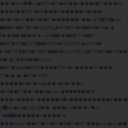
��/�N>ߎ^��\܃�/c����x���i����|
���$���ܿ8E���O�����+�x��|
�R�T�wɬ\� �И��������>��~ɻ����p%/
���(�N=��R �< ��\{'Gwg�o,!�^�#���Wd|�Ow�-s�
ĬF�<�3���+��8ͣ�y�+�~~A:N���.v�3��}�-?8��
��4�x��2Q����Msq�vQv�mKGG��
�~���]�d��Nt*����e�9U3C]]'g�����~�ƶ�l
K��~�]_�5�.�I��,��\o_|
��4�hNdse��ϟS��ܷ��HQ�+���� ���
�]�,�y��\P8&?
�����ʋ�C�۹D@��v�]�h��It
�����+��u�=sο~�ܿ�����j�믯
���o����^�����կ�n���������jv��:�
o׫lwt�}y�ζ/W˫Q|��_���G,3�|�ޝ]�ۿ.�-
�׿���ۯ�ͫ����o����W|
���(wvV܀��8��77���7���w}a�Q\܃��