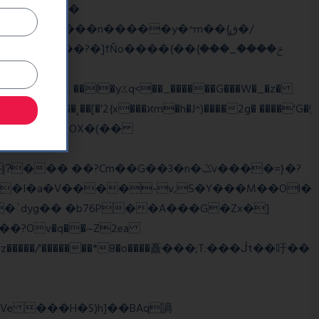
��
�/
^��� �Mf��
��˛��[�'2{x���ϰm�h�J^)����2g� ����'G�!ֻ
��?Cm��G��3�n�ݣv����=}�?
z�����/'�������*8�o����矗���;T:���ᒎt��吁��