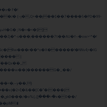
��J� (~j�,Q+��j��$��7����5�PD�99-
�Zj�*-s���;������7t� �AU�f~�ow>^*�!
���� |
Wї��Qx��_
�/