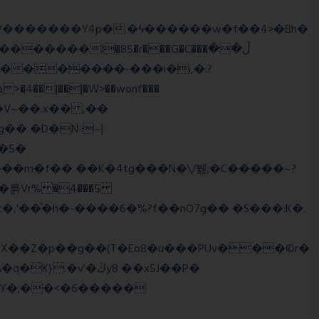
����l�85�r���G�C���ڵ��
�5�
�륽Vr% �4���5
X��Z�p��g��(T�Eo8�u���PUv���©r�
�Y�;��<�6�����