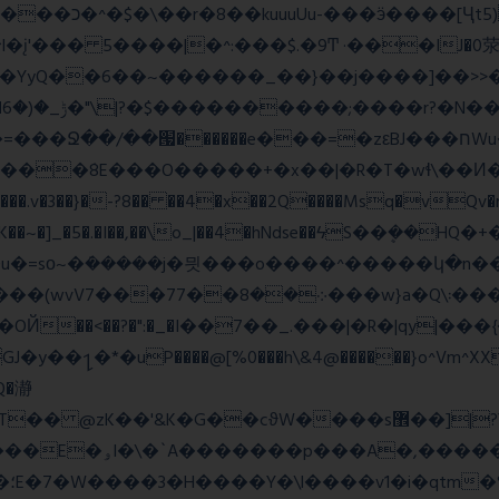
_;i�YyQ��6��~������_��}��j����]��>

~~A:N���.v�3��}�-?8�� ��4�x��2Q����Msq�vQv
�lK��~�]_�5�.�I��,��\o_|��4�hNdse��ϟS��ܷ��
�ܿ�����j�믯���o����^�����կ�n���������jv��
�*�uP����@[%0���h\&4@������}o^Vm^XX���F
�Q�瀞
�"�'F|�O��i���
ɱ|