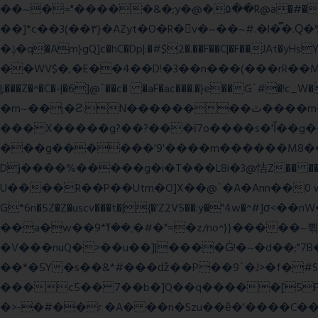
��~�="�����&�;y�@�۵��R@a�#���Ӵi��N�y;�o��P>�ϒ�n�?­Raח�
��]*c��3(��٣}�AZyt�O�R�v�~��~#.�l�̿�.Ԛ�%� 8��ʠaPQ)[�R.KHKÙNmL�l���ېU5���/>-���%x�P^C��W�
�ݙ�q�Am}gQ]c�hC�Dp|:�#$2�.��F��C|�F��JAt�yHsY8� � �J��� ب��׼����q]��Pj �K��@,�����48yy�+��됫��N���4H��ů'�
��WV$�,�E��4��D!�3��n���(���rR��M���]�Zn �ғ¶r�mx-\�'��}
|;���Z�^�C�-|�6]@`��c� �aF�ac���.�}e��G`#
�m~��;�Ƨ:N��������ٿ����m�VϽ�8��~aT� 0� J/�9z�=�1��L!/���Ǡ����zU��_"H���<���Ώ�?e߻�ó���\?��q���
���X�����g?��?���ϊ7o����s�'Ĩ��g
���g������'9'����m������M8�����n��~
Dj����%�����g�i�T���L8i�3@恄Z�� 
U����R��P��Utm�O]X��@`�A�Ann��0 
G*6n�5Z�Z�uscv���t�|{�'Z2V5��:y�"4w
��a�w��9*܂��ߌ�#�"=�z/no^}}�����~쀢nxs0������TFm�ϛ7��x:s����ԋD��4Kƀ��fL�}�G9 �>�kB(�ِy��, 2ᐿm��/����!
�V���nuQ�>��u��]|����Ġ!�~�d��;"7B
��*�5Y�s��&*#���ǆ��P��9`�J>�f�
���c5�� 7��b�]Q��q�����[5P�
�>-�#��r �A� ��n�Szu��ӗ�'����C�����׻���z������wx����ω������ y�������`c* WxZ