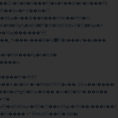
��o���?Gg{���;���*
q����m
�2�RH�����S
'��6�ug�D pr�W�� �zv��%?�.��M��
*T�
�qIå5Ag>�f� ��Ac@:�f��/���6��?