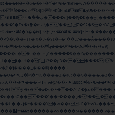
wW�����˫�s����N�O����6�Y��{G�h�O��� |
Z�92�S�ܩBG�5I�M��gYy�Uȅ�� �[YE�դQRv�]��Ogə�/?
�!c_W�Rv�#�Ѩ�9��k0c|/��O�Ʋ�`��'16rؒ�:�
��}�l��M�x���q���O��Od��?�#9}
��~=g*�����9��Zq�������ڏ�?�#���Pg�h�ELB�
��Ҷ��f�eH��R U?��pD�e����KdB
w�͍P�'j��֛��_���䕟����H
�^#]σ<��nW��O�CQ��O����2.�a6c��G����:
�B�f @�?��p�c�+���/< Z �|cq����f
#S�o��hQ�����"��r����ņ�?�����
�U�l�x{�^����Y �w��=UF�3tw3~���x
��� hШ�|