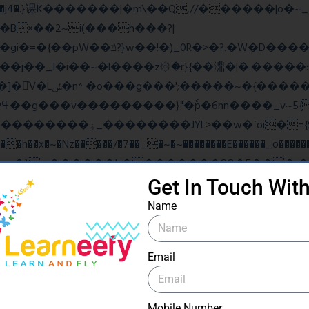
B×��2~i(���h���?|
�gi�=
�{��pW��ݿ?}w��!�)_0R�>�?.�W�D�����u���j�{o$A֏F�o�O��O�j�|
���_������竽
�ˋoi�={$�>_fG� ?
��x�~�Nz�����/�7��_�~�~��������E������_o�������
Get In Touch Wit
ow���N>糙
Name
Email
ۧ_>\��z�K{DQg�Ϯ��]u��3o�V~�/��@��?
Mobile Number