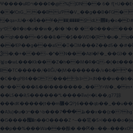
Ψ����uRD^i���0�@%[)DN�� 6� f[+U��
��!CnG_.��Bu'P�V_��g��B�FG��!A�>K���>
̮�qa=JU�<�b̃��Ұ�j��)����$dL΢�y�o
y^D �R�o�u��w�ر�l� !�c� � �0���o��������k��<����m
�qh���=�S��&��$��WDI�[R !r�u�_q�(���»J�I��mΑL
�i�!EP��g���aS��M���Z��d5� �#�ΐ��Y
Ѯi�;�+���~�"�N���AƶI�F�_��G3� 
뇧o�wL���Kk���Z�h��M�R�Q˶�(�ɛ���nn�k9:��%��G�߿�n^�;R�<����6���~Gc�(
B�TC�����/�BĜï/�|M�������/x�b�"�
�C��gPB4��OT���bӟ>J=JN���w��b�
�^�����&��l�������_�� Y>W�_�m+�������y�����$ߵ����#HVz7�
��LS��ӣ;5������*L����ʬw|<�L��,g77諒
���dK�����|t��m߼�Զ?}6���qb��_��u���~ f˛��j������WCcq~s������˽a��������<�;~y��,}
�A3u)�u�ͻ^��܌b���ڟ���7��x��{z�?hg7�&W�����%\�䶷�{�t���:z��3>j��/�>~�����x{�2>ξ�&��[C�ˮ�I���}
�G����՗�n��O����Z ^~��靟�5>I����o�|wx*�؎/����qy9
��p��%���Wa���酴� ��Ԗ�~��~���xOIŻ���Ko{W9v^^�ד��A�����(�