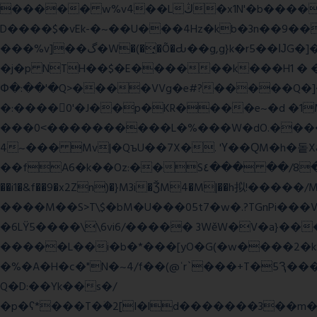
����� w%v4��Lڭ�x1N'�b����p���˿����s~��������SV�![|�E� a٨���$˖I�a�.\�2W�5�[��Lt;�=w�L
D����$�vEk-�~��U���4Hz�kb�3n��9��8�
���%v]��گ�W�(�̟�Õ�Ԃ��g,g}k�r5��ĲG�]��`f'���s�x��K�U.ʬ�ۃ#��旼qY��r�5��[F� Ŝ�"#�-gZ?
�j�p NTH��$�E������k���H1 �
Փ�:��'�Q>����VVg�e#?�����Q�]�J
�:����0'�J��p�KR����e~�d �1M
���0˂����������L�%���W�dO.����U
4~��� Mv|�QъU��7X�. 'Ү��ԚM�h�돝X
��fA6�k�
�Oz:��S٤��� ��/8�y���=ca�Q�E��BŒ�.�0�� 6� F�nk��ۦ���ҢG(���4�T?
��i1�&f��9�x2Zn)�}M3i�ǮM4�M|��h拟!�����/
����M��S>T\$�bM�U���05t7�w�.?TGnPi
�6LŸ5����\\6vi6/����� 3WěW�V�a}��
�����L��i�b�*���[yO�G(�w����2�k
�%�A�H�c�"N�~4/f��(@ʿr`���+T�5Ԇ�
Q�D:��Yk��s�/
�p�ʕ*���T�ؘ�2[I�ld�������3��m�V