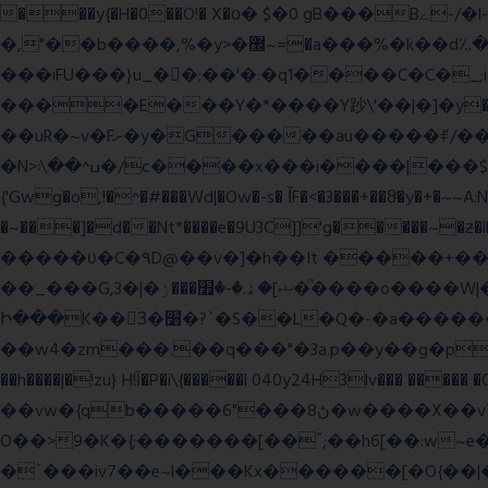
���y{�H�0��O!� X�о� $�0 gB���Bے-/�l-���כ�^�$�\��r�8��kuuuUu-���ӭ����[Ҷt5)�X�܉�7��W���?
�,"��b����,%�y>�޼~=�a���%�k��d؉�I�į'��� 5����|�^:���$.�9Ͳ ·���IJ�0荥���
���iFU���}u_�
�;��'�:�q1����C�C�
����E���Y�*����Y䟞\'��|�]�y�ݱ_�(�6�"\|?�$����������;����r?�N��ϸ���O�볓�k��F�|����� ?
��uR�~v�Fށ�y�G�����au�����ꑷ/��=���Ջ��/��՗������e���=�zεBJ���חWu�߰���˯/^�.N��/
�N>ߎ^��\܃�/c����x���i����|���$���ܿ8E���O�����+�x��|�R�T�wɬ\� �И��������>��~ɻ����p%/���(�N=��R �< ��\
{'Gwg�o,!�^�#���Wd|�Ow�-s� ĬF�<�3���+��8ͣ�y�+�
�~���]�d��Nt*����e�9U3C]]'g�����~�ƶ
�����ʋ�C�۹D@��v�]�h��It �����+��u�=sο~
��_���G,3�|�ޝ]�ۿ.�-�׿���ۯ�ͫ����o����W|���(wvV܀��8��77���7���w}a�Q\܃����Ϣ룟qQ��~f� � ��|�㽟�!
Ի���K��3ٓ�׸�?`�S��L�Q�-�a������OЙ��<��?�":�_�I��7��_.���|�R�|qy|���{�{11B;��_�\����Ef�Q8|i�_|
��w4�zm���.��q���"�3a.p��y��g�pGJ�y��႑
��h����|�!zu} H!Ī�P�i\{�����l 040y24H3lv��� ����� 
��vw�{qb�����6"���8ڻ�w����X��vT�� @zK��'&K�G��cϑW����s޾��]|?YF�� ?
O��>9�K�{;�������[��˝;��h6[��:w~e���E�ۅl�\�`A�������p���A�,�����x��p.9
�`���iv7��e~l���Kx������[�O{��|�؛E�7�W����3�H����Y�\l����v1�i�qtm�°wp8\�����-�WŇ���g��}ψ