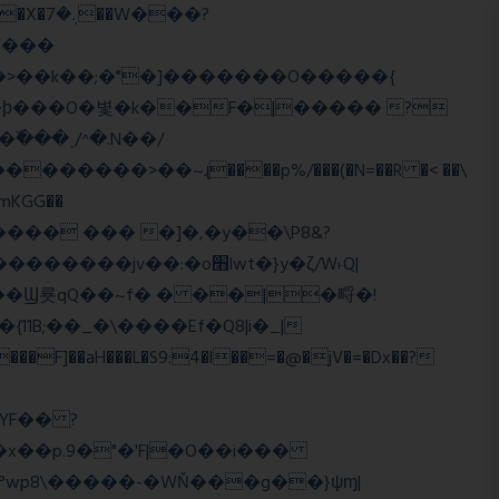
>�>��k��;�"�]�������O�����{
�mKGG��
HQ�+���� ��� �]�,�y��\P8&?
:�o׫lwt�}y�ζ/W˫Q|
]��aH���L�S9:4�l��=�@�jV�=�Dx��?