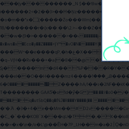
���|y���������_N $��!8w�//���[��}�
i������2<�2��3>��Η�Ņz������:��^����_��~�9_Oz�
�o�m��"x�۝(�����Żo���Wm)��_~�S� �������{z�on����}�����Q�z�y{����}|q��,e�ݷb�~|��?�]fŇo����ݗ����_���}��}
��/18�����r�{x�� ��\2.>~���Z��o�� �S�{-ٽn�;�'����o{�պ�-w/
��w�{9�>�:�����>��˫������j~Y��J�>���g�+���ׯ/W��/>]�ݼzN��Wʗ�6��>�?_} �s��GwW_�d���A��_. ��l�y
�x�ws�x�Eco�y��Z����>}Y*�vO�N�����Y{����Q����
���W^��e����qP,�h�غ�X�� ~� d����A�/iVi�Z>�'%��� ��=6��� p0��볋��:�5���OX�(��
�q~V(H��Rv���+�a{�8��@�%Q�����
$j�����m�d4��%P�l��R�Y��\*u�Mw
���el��O��H����mzݾ���1����4B����MY�m���]��e�7�Xaj׃�hg�wSwg9��wƗf��@�I�a�V����-v,5�Y���M��Ol�
׿���������0�6Z����:hA/I��s�2NF��kK� *������UZo���ח/�� ��.(��XD��3 ��=^�`dyg�� �b76P��A���G�Zx�]
T�������� GAA5̔�o1d�ӳ�G )��:��ℱ�o0�/�"����.
���J�q�ut5bQ��q�lǊ�R���Y����{�� ����l�
�'�.Ὰ .�3�+4�e��Mm��#D2v�����C
�C_�`���KOB`X���qU�T<�,�K��lo
��=�x�\n�/o�L'@��ȄH�7P_LH��m�a�2׀Ǫ�nO�p�-���t��Q9`�l����i� O���RE�J}Ve ���H�S)h]��BAq謪