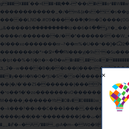
g���X���ߴ��=E��>��އ��ן"��s�k��o^��W��w�j4�.}课K�������|�m\��Q,//������|o�~_�X|������՗�7��/F���6��|��u8�=����߼�޾��?
������������_�/�m&{a�s�i�s��g�
�����L.NO�.#O9�����ۙ�{�9m��ً���ӷOG
߿�����&ۻ����ۛ�����kz��ۋ��4�6Y�_��/��j��_I�i��~�l����z۞�r}{��濎�|�.�����:�@]��ɮfk77�.���Ʒ�4 4mt|
����e\�������/��"������9��W_�]�ͮV�Lݽ�n^ �o���g���';�����~�{��������x���
�I���xo�������nr~?��m%�U��^��]�Ѿߟ�2��g���v���������}"�ٗp�6nn����_v~5{�{�߿��G��G���/
�������d�*>�Ջ+��FN���y|�9x^�Su�����������ۏ_��������JYL>��w
s�Ipt��%�f{�|t�>:�ϴ�w�n��,��ûo�����������h
ݏ_ʡ�~w����B�j��b��l{���n�;Ϯ���uq�} ֲw������b��������8O�E���,�b��*���{��8v����+@���:���^)޾
���y��H�N�O�ףU�5� o�Ȉ������廻+C����ŧ�cyu��4}����8{��r��]�,?��XNF��푺L��X ���v^�������כ��^��}5���N&�wGY������c�}
��{�/�'��ZS�������{���?�����W
�^o��ߞ�'�zo�������xO��������7�.�o����������R�v'W���������Ey�q�1~���t�u��-�� o~u����{|ח֧�r��6z��68�?���?
M����ݫ������Yb�O�v��D����ûw˯y��x7�����I_�/��/��g��W��/��r?쵷��]�~7߽����������Δ3;>R��H>,�G��ו�:����� `I���z���}?
�~k���?��o��C���ǡ���,����*�3��#e
����p��|��^��������$��ٽ�P���~��4���Snn^$ ����Ogy/|>ڿ|�I��'A�n��1�$�}
�__�ߝ�~�Α/'��8_@A�m~�Wѻ�ׯ�9|9+>�>�=c"'��K���X�:��?j�ԫ��-����������y���mK���?/