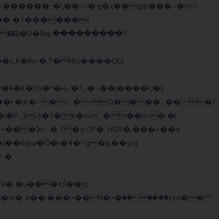
,X�Rv-�,T�Hks����CK3
�R�K�Uy�^�ԋ/�?_�~��|����U�]
#�~�~`�<O����؋���?
���]m~� T�q Qf'�`HGX�;���+��q
#-�
w� A��:���>��N�>�ٝ����;��tzd��