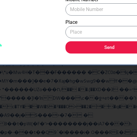
�As���3�P�k��{_?�_o�k�e����^8{��տ���޾�
�9l�����O��Ż˗����)�4޽��-����n�����y�^m��݆{ڧ
Place
ػq<��_������G���W�_�z�
w��7oh� )Bw���� r@e�Q��:����V�b �{�>¾����
Send
�揎�9�ў����&B�v �?
4H�T���F������ �C�ZC0ʚ�kj�|?ͮ��� 
�]I�1nDW���\c��ջ+et����ר��?Ov�q��~Z2ea
���c�TY���W�S�?���O>��2���q���r
v�A9��j�S���>�7� �
8 8��t�pW(�F�'>��������j��iA7���h