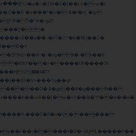
;C��D �e���"�U�ǀ &�!�H, �g/
����]'��
����v5��a��-��7;*�b�裕{���ً
M��Ɖ�Y
$h0<��A^�ʿ�sƍ�R� �͗k��8
g�B1Kf�̈́� �>�����DR����7h
���]��{Ȕ�V+���Tq��q?
WJi ѕ������O� R�@��8�g���N��
����h��,u:R��[�w�=Y��8|�'Y'��b�:�x�
����'!L���Z�R�n�\�:��j���
�ls��F��\�����1�8�~M}L�����P��