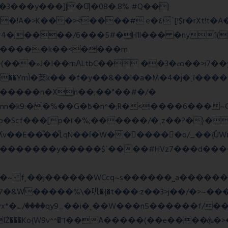
E�3���y���]|�Ƣ�08�.8% #Q��|
<����# e�٤`[!$r�rXt!t�A��x� F�!
�D#4�j����/6���5#�H1l��� �ny1(
tbC�� ��3�ߘ��>i7��yޠH�G�ٳN�=�<�$]
mÌ�棻k�� �f�y��&��l�a�M�4�j�ˎī�����
������n�Xn��;��"��#�/�
Rw���r��*o�X������!�NNv4̙<�IG
o�Scf���[p�г�%;������/�˱z��?�}�
ʎv��E��ͫ��ͫLqN��ſ�W���ً����o/_��{Û
��d�������w��{������G�_��/
_��i�˻��W���n5������f/���ٯk0���/�o%{߸[|���>�x�0�
�e����ܞ�>��pΜ �