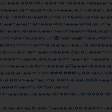
��No�r�&I�V�XeA:���Z�{;ro�I��^3 ,���
 �C�� �<�K����+��%���?��u� K<
T�݁c�%0�R�� }G��˂IŀA�{A0��0M��$�qu|
E[���$a��M 5L΋�����.��'h��L�
�4%n��u��r�Fw1��2Ɠ�C�A�����
&�.rYRj�.{�R'��NbV����I쯆�d�ŽU��� 
M'Pb^jO��e�z5�(�]Yfe/����F�閦���4\'����u
���V�A��n�H��ᐣ :���.���p��m�
�=�i��M ���Ho�F��;}� ��L���U»��Xs
S���m�Oka<�ǻ�Ѿ�m!
��<t��g��a`q� ���Y� #��5iW[����n�
�m�{I��jU�F��˭X�8��,�T��"��A{Y
�