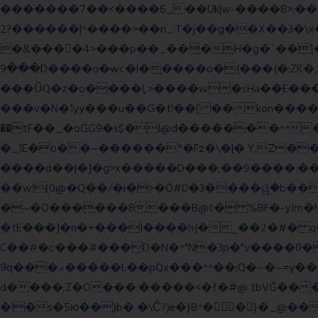
�������7��<���
�6_��Uk|w-����8>:������O��� @�ӣ��䢀G
����^|������?2>��n_:T�j��g��X��3�\x��Z-�c��.�O�Q�^n/�,�rww�g�/�ۧg��yvr�ON�� �T������(
�&����4>���p��_���H�g�`��ƪ����8َ���8� �󳳦Bw�w��
���9D����n�̶wc�l�֑����o�{���{�:ZK�,'t��>͍ى�ݝ�/
���ǙQ�z�o����Ļ>����w�sHa��E���GwǞ
���v�N�1yy���u��G�t!��[ ��kon����<
��tF��_�oGG9�s$�l@d�������^^
�_1E�o��~������*�Fz�\�|� Y,Z��
����d��|�]�g>x�����D���;��9����:���^��(rx������ޡ�Pn<2���i���0���𩆿�Jh���
��w!(0@�Q��/�i�>�Ó#0�3����ୱ�b���
�~�O������8���B@t� %BF�-yJm�!�|��" =�8�����Ya��f
�tE���]�n�+���I����h{�_̣��2�#� q
C��#�c���#���D�N�^"N�3p�"v����0��V
9q���ޣ�����L��pQx���^^��;Q�~�~=y��$9hj�D:���IS�#�<@ԃY� �-+ssS23�IC��+59� �u���tJǏ��}p
d����;Z�O���:�����<�f�#@ tbVĞ���
�!�s�5ю��)b� �\Ĉ?)e�}B^��}�_@���K�ݝ���