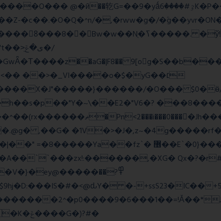
=��9�yǻٷ#����6K�P�<������; �\��=>� g�x��qrb���~א�
Nֻ�ߖ�����. �ў!��}|�D�Nqߖ���������-
�Τ����z��aG�|F8�� 9[og�S��b����s
�� ��>�_VI����o�$�yG��׆
����X�J"�����}������/�O��� $0�ӫ/
h��s�p��"Y�~\��E2�"V6�? ���8�����c�
l�P_}U}�7�[e�so`���m.�,�|
.@g� ,��G� �1V�>�J�,z~�4g�����rf�>
z`� ޶��E`�0}���1��6@a�Ȍ�r�4�^'g�&��yr}|
�A��``���zx!:������,�XG� Qx�
?�r
�}�ey@�����߾?��
������2^�p0����9�6���1��=!Ǎ��*J�
�G�)?#�