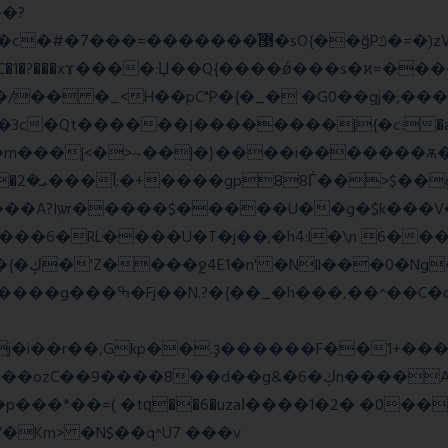
�?
�����w�f��4>�Bh�
1�?���xϫ����:Џ��Q{����ǿ���s�ϰ=������
�a >�4��|��|�W>��wonf���
��A?Iۭѡr�����$�����U��g�$k���V
2y��t {��~��,zvj��l���a�� Y�x��}��{�ڮ�'Z����
ջ4E1�n' �Nll���0�Ng
j�i��r��,Gkp��.ҙ������F��1+���
g&�6�ڮn����A�q�K}.�v'�ڭy8 ��x5J��P�
�p���*��=( �tԛ��6�uzaІ����1�2� �0�
Km> �N$��q^U7 �
��v