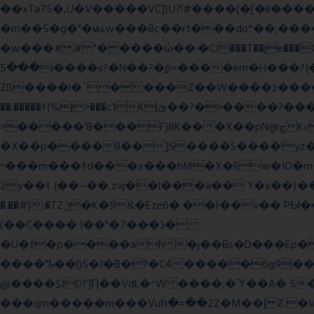
��xTa75�,U�V��
���VC]}U?!#��
��(�[�k����
�m��5�g�"�ѩsw���8c��rt���do*��;����c�#�޳�ͯ������=���7�sO{��ğPݿ�=�)zV�������Y4p�.�ϟ�
�w���# # "� ����ώ��:�CJ���T��je���C�
���5i����s?�N��?�ϼ=����em�H���?{�/�� �_<H��pC"P�{�_� �G0��gj�;����������-���i�i,�:?
Zß����l�`����Z��W����z����3c�Qt������ן��������|{�c:
��.�����f{%|>���c1K|ئ��?�>����?���m���|<�>~��|�}����i�������ѫ�V~��.x�� ,��
>�����'8���F)8K�� �X��pN@ڇKv�ܝ�2���Î;�+����gp88Ѓ��>$��g�� �D�N-~|
�X��p����8��]S����S����!yz�
^���m���ߙd���x���hM�X�Rw�IO�m���6�RL����U�T�j��;�h4:l�\n 6�����m�f�� ��K�4tg���N�\/뷆;�C�����~?
�.��#}.�TZݩ�K�9&�Eze6�.��ŀ��v�� PЫ�����g���ߒ�Fj��N.?�{��_�h���,��^��C�c�,'��ͦ�h�-����6�%?f��nO7 g�� �S���:K�.
(��C���� I��"�7 ���ڎ�
�U�f�p����ah �j��Bs�D���Ep�
����"ҍ��|)5�J�B�?�C4�����6g9����ozC��9����8��d��
@����$JDI']Ƞ��VdL�^W ����,�Ύ��A� 5
���qm�����m���Vuհ�=��2Z�M��ɭ Z.�V�