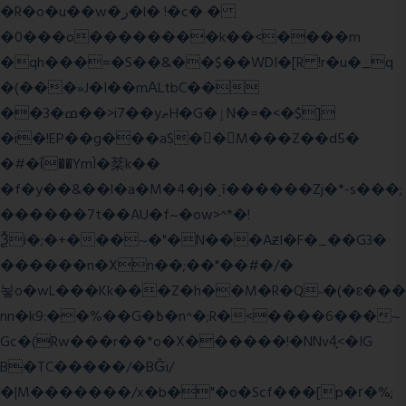
�R�o�u��w�ر�l� !�c� �
�0���o��������k��<����m
�qh���=�S��&��$��WDI�[R !r�u�_q
�(���»J�I��mΑLtbC��
��3�ߘ��>i7��yޠH�G�ٳN�=�<�$]
�i�!EP��g���aS��M���Z��d5�
�#�ΐ��YmÌ�棻k��
�f�y��&��l�a�M�4�j�ˎī������Zj�*-s���;
������7t� �AU�f~�ow>^*�!
Ѯi�;�+���~�"�N���AƶI�F�_��G3�
������n�Xn��;��"��#�/�
뇧o�wL���Kk���Z�h��M�R�Q˶�(�ɛ���
nn�k9:��%��G�߿�n^�;R�<����6���~
Gc�(Rw���r��*o�X������!�NNv4̙<�IG
B�TC�����/�BĜï/
�|M�������/x�b�"�o�Scf���[p�г�%;