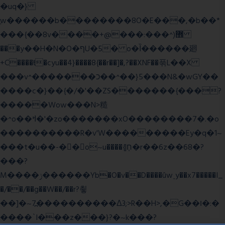
�uq�}
ֲw������b��������8O�E���,�b��*
���{��8v����+@���:���^)޾
���y��H�N�O�ףU�5� o�Ȉ������廻
+C����ŧ�cyu��4}����8{��r��]�,?��XNF��푺L��X
���v^�������כ��^��}5���N&�wGY��
����c�}��{�/�'��ZS�������{���?
�����Wow���N>糙
�^o��ߞ�'�zo�������xO��������7�.�o
����������R�v'W���������Ey�q�1~
���t�u��-�� o~u����{|ח֧�r��6z��68�?
���?
M����ݫ������Yb�O�v��D����ûw˯y��x7�����I_
�/��/��g��W��/��r?쵷
��]�~7߽����������Δ3;>R��H>,�G��ו�:�
���� `I���z���}?�~k���?