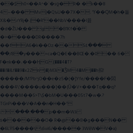
��$h0<��A^�ʿ�sƍ�R� �͗k��8
4~��� Mv|�QъU��7X�. 'Ү��ԚM�h�돝
X&�.rYRj�.{�R'��NbV����I쯆
�d�ŽU��� g�B1Kf�̈́�
�>�����DR����7h
��fA6�k�
�Oz:��S٤���
��/8�y���=ca�Q�E��BŒ�.�0�� 6�
F�nk��ۦ���ҢG(���4�T?
��i1�&f��9�x2Zn)�}M3i�ǮM4�M|��h拟!
�����/M'Pb^jO��e�z5�(�]Yfe/����F�閦
���4\'����u���]��{Ȕ�V+���Tq��q?
����M��S>T\$�bM�U���05t7�w�.?
TGnPi���V�A��n�H��ᐣ
:���.���p��m�WJi
ѕ������O� R�@��8�g���N��
�6LŸ5����\\6vi6/����� 3WěW�V�a}