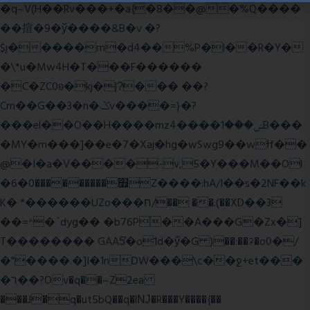
�q~V(H��Rv���+�a{�8��@�%Q����
��揎�9�ў����&B�v �?
$j�����m�d4��%P�l��R�Y�
�\*u�Mw4H�T���F������
�C�ZC0ʚ�kj�|?ͮ��� ��?
Cm��G��3�n�ݣv����=}�?
���el��O��H����mzݾ���1����4B���
�MY�m���]��e�7�Xaj׃�hg�wSwg9��wƗf��
@�I�a�V����-v,5�Y���M��Ol
�׿���������0�6Z����:hA/I��s�2NF��k
K� *������UZo���ח/�� ��.(��XD��3
��=^�`dyg�� �b76P��A���G�Zx�]
T�������� GAA5̔�o1d�ӳ�G )��:��ℱ�o0�/
�"����.�]I�1nDW���\c��ջ+et���
�ר��?Ov�q��~Z2ea
���J�q�ut5bQ��q�lǊ�R���Y����{��