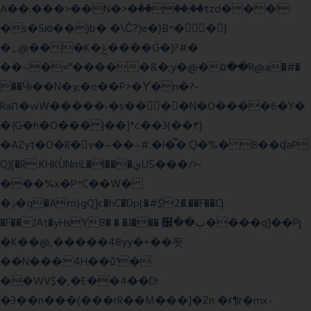
A��:���>��N�>�ٝ����;��tzd�� �!
�s�5ю��)b� �\Ĉ?)e�}B^��}
�_@���K�ݝ����G�)?#�
��~�="�����&�;y�@�۵��R@a�#�
��Ӵi��N�y;�o��P>�ϒ�n�?­
Raח�wW�����˫�s����N�O����6�Y�
�{G�h�O��� |��]*c��3(��٣}
�AZyt�O�R�v�~��~#.�l�̿�.Ԛ�%� 8��ʠaP
Q)[�R.KHKÙNmL�l���ېU5���/>-
���%x�P^C��W�
�ݙ�q�Am}gQ]c�hC�Dp|:�#$2�.��F��C|
�F��JAt�yHsY8� � �J��� ب��׼����q]��Pj
�K��@,�����48yy�+��됫
��N���4H��ů'�
��WV$�,�E��4��D!
�3��n���(���rR��M���]�Zn �ғ¶r�mx-