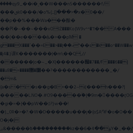
����qy9_��i�˻��W���n5������f/
���ٯk0���/�o%{߸[|���>�x�0��/
��p��%���Wa���酴�
��Ԗ�~��~���xOIŻ���Ko{W9v^^�ד��A���
��(��e����ܞ�>��pΜ �
g���X���ߴ��=E��>��އ��ן"��s�k��o^��W��w
�j4�.}课K�������|�m\��Q,//
������|o�~_�X|������՗�7��/F���6��|
��u8�=����߼�޾��?������������_�/
�m&
{a�s�i�s��g�B×��2~i(���h���?|
�����L.NO�.#O9�����ۙ�{�9m��ً���ӷOG
�gi�=
�{��pW��ݿ?}w��!
�)_0R�>�?.�W�D�����u���j�{o$A֏F�o�O��
O�j�|
߿�����&ۻ����ۛ�����kz��ۋ��4�6Y�_��/