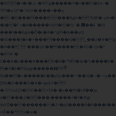
�1V�>�J�,z~�4g�����rf�>���]m~�
T�q Qf'�`HGX�;���+��q
�~�O������8���B@t� %BF�-yJm�!
�|��" =�8�����Ya��fz`� ޶��E`�0}
���1��6@a�Ȍ�r�4�^'g�&��yr}|
�tE���]�n�+���I����h{�_̣��2�#� q
�A��``���zx!:������,�XG� Qx�
?
�r#-�
C��#�c���#���D�N�^"N�3p�"v����0�
�V�}�ey@�����߾?��
9q���ޣ�����L��pQx���^^��;Q�~�~=y��
$9hj�D:���IS�#�<@ԃY�
�-+ssS23�IC��+59� �u���tJǏ��}p
d����;Z�O���:�����<�f�#@
tbVĞ���������2^�p0����9�6���1��
=!Ǎ��*J�w�