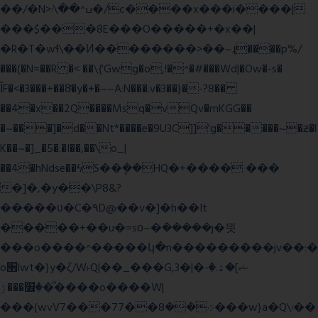
��/�N>ߎ^��\܃�/c����x���i����|
���$���ܿ8E���O�����+�x��|
�R�T�wɬ\� �И��������>��~ɻ����p%/
���(�N=��R �< ��\{'Gwg�o,!�^�#���Wd|�Ow�-s�
ĬF�<�3���+��8ͣ�y�+�~~A:N���.v�3��}�-?8��
��4�x��2Q����Msq�vQv�mKGG��
�~���]�d��Nt*����e�9U3C]]'g�����~�ƶ�l
K��~�]_�5�.�I��,��\o_|
��4�hNdse��ϟS��ܷ��HQ�+���� ���
�]�,�y��\P8&?
�����ʋ�C�۹D@��v�]�h��It
�����+��u�=sο~�ܿ�����j�믯
���o����^�����կ�n���������jv��:�
o׫lwt�}y�ζ/W˫Q|��_���G,3�|�ޝ]�ۿ.�-
�׿���ۯ�ͫ����o����W|
���(wvV܀��8��77���7���w}a�Q\܃��