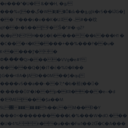
�e���"�U�ǀ &�!�H, �g/
���%v]��گ�W�(�̟�Õ�Ԃ��g,g}k�r5��ĲG�]
��`f'���s�x��K�U.ʬ�ۃ#��旼
qY��r�5��[F� Ŝ�"#�-gZ?
�j�p NTH��$�E������k���H1 �
�C�� �<�K����+��%���?��u�
K<����]'��
Փ�:��'�Q>����VVg�e#?
�����Q�]�JT�݁c�%0�R��
}G��˂IŀA�{A0��0M��$�qu|
����v5��a��-��7;*�b�裕{���ً
�:����0'�J��p�KR����e~�d
�1ME[���$a��M
5L΋�����.��'h��L�M��Ɖ�Y
���0˂����������L�%���W�dO.���
�U�4%n��u��r�Fw1��2Ɠ�C�A���