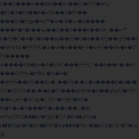
2�����m��8Ml��X<��� Z�A%/
��X���B�x'UE��֔2���
����@�NiO®�w� B�uv�p����
���P�*�I��qu��G��Z��� E��Z#~��i+ᄐ
K��7�A�2�N��ăa���U�ɢ��4��tj��L
�6n%E�TL�ݎ�vf�6���i�6>��4|x�E�Ź"
�����
#����tƜ�[m�A�h7̥���_*��H��t�;�e0
���G܊rs�֗KS �Yj�E�|
�#|Y��E��&>�.:��)�;�,L�a����K�d�I�
t�O͖z5��,�'�b����@3#�H��qPp�
��oڥ�%T@�::` !-�]�b5�
M�T�v�V����y��=��_�&|
σYfbP7Q�r���n7�j0C�T/�!RV��yP1;m�
L��'�@E��}0Y���wȹ�l�I&�t:+�[��nZ�6*��K:o
늵