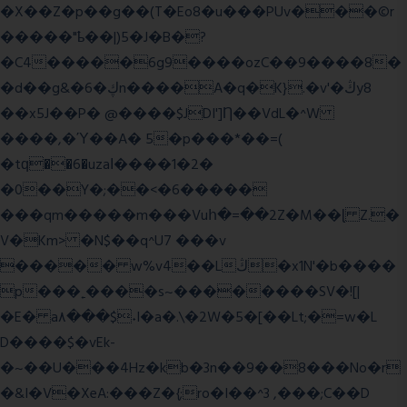
�X��Z�p��g��(T�Eo8�u���PUv���©r
�����"ҍ��|)5�J�B�?
�C4�����6g9����ozC��9����8�
�d��g&�6�ڮn����A�q�K}.�v'�ڭy8
��x5J��P� @����$JDI']Ƞ��VdL�^W
����,�Ύ��A� 5�p���*��=(
�tԛ��6�uzaІ����1�2�
�0��Y�;��<�6�����
���qm�����m���Vuհ�=��2Z�M��ɭ Z.�
V�Km> �N$��q^U7 �
��v
����� w%v4��Lڭ�x1N'�b����
p���˿����s~��������SV�![|
�E� a٨���$˖I�a�.\�2W�5�[��Lt;�=w�L
D����$�vEk-
�~��U���4Hz�kb�3n��9��8���No�r
�&I�V�XeA:���Z�{;ro�I��^3 ,���;C��D