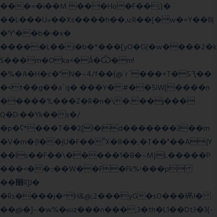
���=�i��M ���Ho�F��;}�
��L���U»��Xs����h��,u:R��[�w�=Y��8|
�'Y'��b�:�x�
�����L��i�b�*���[yO�G(�w����2�k
S���m�Oka<�ǻ�Ѿ�m!
�%�A�H�c�"N�~4/f��(@ʿr`���+T�5Ԇ��
�<t��g��a`q� ���Y� #��5iW[����n
�����'!L���Z�R�n�\�:��j���
Q�D:��Yk��s�/
�p�ʕ*���T�ؘ�2[I�ld�������3��m
�V�m�{I��jU�F��˭X�8��,�T��"��A{Y
��ls��F��\�����1�8�~M}L�����P
���<��:;��W��F�Fk%ʴ���p
��׫R]J�
�Rs����j�^H&@;2���yG�sO���ѬI�
��@�]~�w%�ஸz���n���,3�th�L1��Dt3�3(-