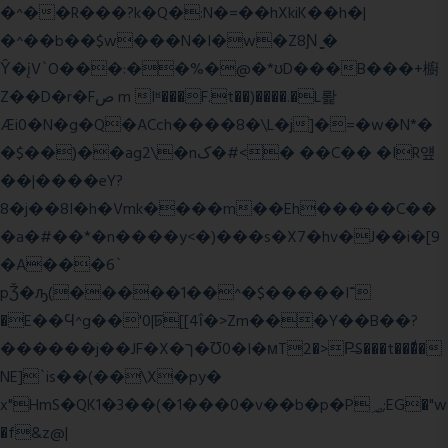
�^��R���?k�Q�:N�=��hXkiK��h�|
�^��b��$w���N�I�w�Z8Ɲ ͚�
Ŷ�įV`O���:��%�@�*ʊD���B���+櫥
Z��D�r�Fص m Iʶ���F.t��)����.�L뢅
Æi0�N�g�Q�ACch����8�\L�j]�=�w�N*�
�$��)��ag2\�nک�#<� ��C�� �IR얲
��|����eY?
8�j��8I�h�Vmk����m��Eh�����C��
�a�#��*�n����y<�)���s�X7�hv�J��i�[9
�A���6`
pǮ�ԡ(�����1��^�$�����I־
�E��Ϥ^g��'0|ꠓ[[4ΐ�>Zm���Y��B��?
������j��JF�X�ך�Ʊ0�I�мT2�>P̶S���t���ͩ�
NE]`is��(��\X�py�
x"HmS�QK1�3��(�1���0�v��b�p�P؃;EG�"w
�f&z@|