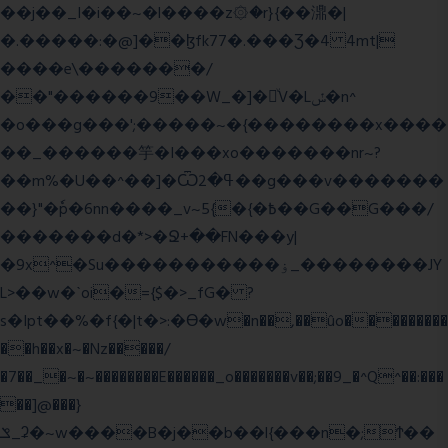
��j��_I�i��~�l����z۞�r}{��濎�|
�.�����:�@]��ɮfk77�.���Ʒ�4 4mt|
����e\�������/
��"������9��W_�]�ͮV�Lݽ�n^
�o���g���';�����~�{��������x����
��_������竽�I���xo�������nr~?
��m%�U��^��]�Ѿߟ�2��g���v�������
��}"�ٗp�6nn����_v~5{�{�߿��G��G���/
�������d�*>�Ջ+��FN���y|
�9x^�Su�����������ۏ_��������JY
L>��w�ˋoi�={$�>_fG� ?
s�Ipt��%�f{�|t�>:�ϴ�w�n��,��ûo���������
��h��x�~�Nz�����/
�7��_�~�~��������E������_o�������v��;��9_�^Q^��:���
��]@���}
ݏ_ʡ�~w����B�j��b��l{���n�;Ϯ��