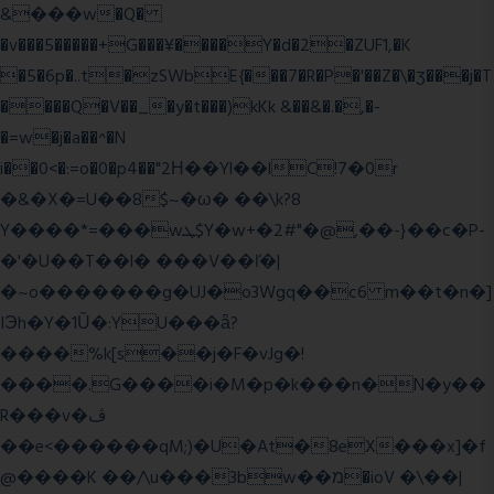
&���w�Q�
�v���5�����+G���¥����Y�d�2�ZUF1,�K
�5�6p�..t�zSWbE{���7�R�P�'��Z�\�ʒ���j�T
����Q�V��_�y�t���)kKk &��&�.�,�-
�=w�j�a��^�N
i��0<�:=o�0�p4��"2Η��Yl��lC!7�0r
�&�X�=U��8$~�ω� ��\k?8
Y����*=���wܛ$Y�w+�2#"�@,��-}��c�P-
�'�U��T��l� ���V��ľ�|
�~o�������g�UJ�o3Wgq��c6 m��t�n�]
IЭh�Y�1Ȕ�:YU���ǟ?
����%k[s��j�F�vJg�!
����.G����i�M�p�k���n�N�y��
R���v�ڤ
��e<������qM;)�U�At�8eX���x]�f
@����K ��/\u���3bw��מ�ioV �\��|