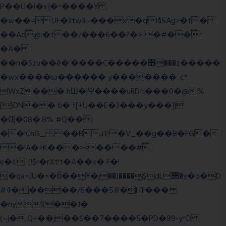
P��U�l�x{�^����Y
�w��=UF�3tw3~���x�qIå5Ag>�f�
��Ac@:�f��/���6��?�>-�#��r
�A�
��n�Szu��ӗ�'����C�����׻���z�����
�wx����ω������ y�������`c*
WxZ��� hШ�|Ψ����uRD^i���0�@%
[)DN�� 6� f[+U��E�3���y���]|
�Ƣ�08�.8% #Q��|
��!CnG_.��Bu'P�V_��g��B�FG�
�!A�>K���><����#
e�٤`[!$r�rXt!t�A��x� F�!
̮�qa=JU�<�b̃��Ұ�j��)����$dL΢�y�o�D
#4�j����/6���5#�H1l���
�ny1(��J�
(~j�,Q+��j��$��7����5�PD�99-y^D