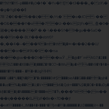
�h�~p���#�yכ�f�`�Yv�[�t3���ۑ� zX\�
�g�YgB��龺
7B`Z�E��6��ȥ��/>\�`�o�JC\ -��
�O&���Y�o�7 �U-��lc|2}Fs�_촢�0�
瀜�Ų����.�Ρ �.�-\���5f�9�gu��5aO�
�i�m��-BLY���ebh!0?
�,;��4�~���Ҹ�m�th�|j�ᇞ�r��2��U/
���or�#9U�5 �i�rsa
�i��@w���Dt��i�wӰ _�@�٣`mAG7;�2��
0Z3��h�XB�k�)���Z�Y�CC!=�iWu�p�> v��h9�Y�4�=
���f�H���~ ��<�UgH
���`ú��*U��[N�|P�"�c�����0#$���bieA��G��k���pjh�
�:�uz�%�p��K�U;�V+���k6�;Qdr+���%$l�(�O�+�I�uDy�
kŖ�0��(i�N����J�Y���mT�Ћ,��i�"W1�(m��
��ӽ�����l3ܝ(zF�Be�>7D��)!
�n#����H_lM��4�<���^�}m��s�����.�U.D����jV<-��