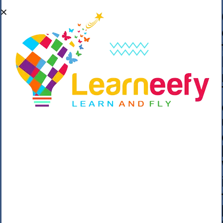
��o��C���ǡ���,����*�3��#eۧ_>\��z
�K{DQg�Ϯ��]u��3o�V~�/��@��??
����Y�]�s�n���s
h_��������/
����p��|
��^��������$��ٽ�P���~��4���Snn^
$ ����Ogy/|>ڿ|�I��'A�n��1�$�}
�__�ߝ�~�Α/'��8_@A�m~�Wѻ�ׯ�9|9+>�>�
=c"'��K���X�:��?j�ԫ��-
����������y���mK���?/
���|y���������_N $��!8w�//
���[��}��As���3�P�k��{_?
�_o�k�e����^8{��տ���޾���
i������2<�2��3>��Η�Ņz������:��^��
��_��~�9_Oz��9l�����O��Ż˗����
)�4޽��-����n�����y�^m��݆{ڧ�/
�o�m��"x�۝(�����Żo���Wm)��_~�S�