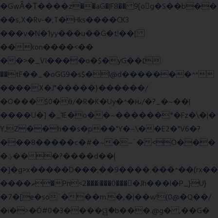
�GwǞ�Τ����z��aG�|F8�� 9[og�S��b��
��s,X�Rv-�,T�Hks����CK3
���v�N�1yy���u��G�t!��[
��kon����<��
��>�_VI����o�$�yG��׆
��tF��_�oGG9�s$�l@d�������^^
����X�J"�����}������/
�O��� $0�ӫ/�R�K�Uy�^�ԋ/�?_�~��|
����U�] �_1E�o��~������*�Fz�\�|�
Y,Z��h��s�p��"Y�~\��E2�"V6�?
���8�����c�#�~�~`�<O���
�؋���?����d��|
�]�g>x�����D���;��9����:���^��(rx��
����ޡ�Pn<2���i���0���𩆿�Jh���l�P_}U}
�7�[e�so`���m.�,�|��w!(0@�Q��/
�i�>�Ó#0�3����ୱ�b���.@g� ,��G�