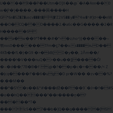
U����R��P��Utm�O]X��@`�A�Ann��0
w�͍P�'j��֛��_���䕟����H
G*6n�5Z�Z�uscv���t�|{�'Z2V5��:y�"4w�^#]σ<��nW
��O�CQ��O����2.�a6c��G����:�2�R
H�����S
��a�w��9*܂��ߌ�#�"=�z/no^}}�����~
쀢nxs0������TFm�ϛ7��x:s����ԋD��
4Kƀ��fL�}�G9 �>�kB(�ِy��, 2ᐿm��/
����!�V���nuQ�>��u��]|����Ġ!
�~�d��;"7B�B�f @�?��p�c�+���/< Z
�|cq����f'��6�ug�D pr�W�� �zv��%?
�.��M��
��*�5Y�s��&*#���ǆ��P��9`�J>�f�#S
�o��hQ�����"��r����ņ�?
�����*T�
���c5�� 7��b�]Q��q�����[5