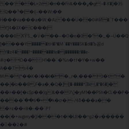
��':��L=2r.I�n��Fn&���ߩ�g~�˴K�]�35
Q��ׯ�|�{~��W:��
H���νa���a�W.�Az���U��0#iӤ�`T���
Y]4�3X�C���|
���0ХΫ5_�V���~�O�n�3�"�_�~U��Q
]����Y�����tH�?�M`��Y���5K�dl�Ъ꼼d
Y�z4����?^�������!le�|������f��e-
#ϙ�O�� :H1��`�%n�tf�Y�+w��
A��Ts4�
M:�{*��K�J��l��_r�,���J�t"�
��{�b��8,F�a�,�Q�][�-����*Ǝk,�"�6
�]�
��>��[�c$p��)g&��7\]�yM1��PSh�CL��P�
����՝��6�+�k�ơ�;-/4ƃ���a��
�>z��=8�-��`PT
��(�+w@ny�]I���t�I�LB��^g2�v�����
��ٕ�2�#