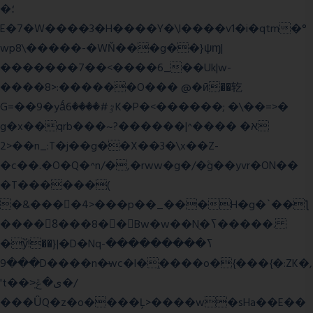
�؛
E�7�W����3�H����Y�\l����v1�i�qtm�°
wp8\�����-�WŇ���g��}ψɱ|
�������7��<���
�6_��Uk|w-
����8>:������O��� @�ӣ��䢀
G=��9�yǻٷ#����6K�P�<������; �\��=>�
g�x��qrb���~א� ����^|������?
2>��n_:T�j��g��X��3�\x��Z-
�c��.�O�Q�^n/�,�rww�g�/�ۧg��yvr�ON��
�T������(
�&����4>���p��_���H�g�`��ƪ
����8َ���8� �󳳦Bw�w��Nֻ�ߖ�����.
�ў!��}|�D�Nqߖ���������-
���9D����n�̶wc�l�֑����o�{���{�:ZK�,
't��>͍ى�ݝ�/
���ǙQ�z�o����Ļ>����w�sHa��E��