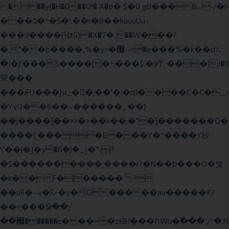
���y{�H�0��O!� X�о� $�0 gB���Bے-/�l-
���כ�^�$�\��r�8��kuuuUu-
���ӭ����[Ҷt5)�X�܉�7��W���?
�,"��b����,%�y>�޼~=�a���%�k��d؉
�I�į'��� 5����|�^:���$.�9Ͳ ·���IJ�0
荥���
���iFU���}u_�
�;��'�:�q1����C�C�_;i
�YyQ��6��~������_��}
��j����]��>>�>��k��;�"�]�������O�
����{ ����E���Y�*����Y䟞
\'��|�]�y�ݱ_�(�6�"\|?
�$����������;����r?�N��ϸ���O�볓
�k��F�|����� ?
��uR�~v�Fށ�y�G�����au�����ꑷ/
��=���Ջ��/
��՗������e���=�zεBJ���חWu�߰���˯/^�.N