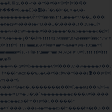
��Ϣ룟qQ��~f� � ��|�㽟�!
Ի���K��3ٓ�׸�?`�S��L�Q�-
�a������OЙ��<��?�":�_�I��7��_.���|
�R�|qy|���{�{11B;��_�\����Ef�Q8|i�_|
��w4�zm���.��q���"�3a.p��y��g�p
GJ�y��႑�*�uP����@[%0���h\&4@������}o^Vm^X
X���F]��aH���L�S9:4�l��=�@�jV�=�Dx��?
��h����|�!zu} H!Ī�P�i\{�����l 040y24H3lv��� �����
�Q�瀞
��vw�{qb�����6"���8ڻ�w����X��v
T�� @zK��'&K�G��cϑW����s޾��]|
?YF�� ?
O��>9�K�{;�������[��˝;��h6[��:w~e
���E�ۅl�\�`A�������p���A�,���
��x��p.9�"�'F|�O��i���
�`���iv7��e~l���Kx������[�O{��|