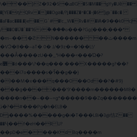
\�'��}Z�92�S�ܩBG�5I�M��gYy�Uȅ��
�[YE�դQRv�]��Ogə�/?|;���Z�^�C�-|�6]@`��c�
�aF�ac���.�}e��G`#�!c_W�Rv�#�Ѩ�9��k0c|
/��O�Ʋ�`��'16rؒ�:���o���?Gg{���;���*
�m~��;�Ƨ:N��������ٿ����m
�VϽ�8��~aT� 0� J/�9z�=�1��L!/
���Ǡ����zU��_"H���<���Ώ�?
e߻�ó���\?��q��� ���X�����g?��?
���ϊ7o����s�'Ĩ��g��}
�l��M�x���q���O��Od��?�#9}
���g������'9'����m������M8�
����n��~��~=g*�����9��Zq�������
ڏ�?�#���Pg�h�ELB�
Dj����%�����g�i�T���L8i�3@恄Z��
��Ҷ��f�eH��R U?
��pD�e����KdBq����m