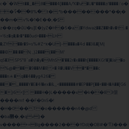
c�`�ۨWt��_�i;8����4[���A/'K�!u�U�*����zi'����ٵo�
�؆��8%� t�;*b��������*��j�
��m�:v%�1�E��,�$
z��zq�ůU�u]E�)yZ�Hׇ�5�a{�Ydwaȥ��Z��h�v�t.:�
='6z�q�;�r�*��ȍud>���<LH
�;ZY��r�9=s%#Z^ҡ�U}-���a�4d ��3&�[M|
��©��:��N; ,)2���(��M'
qS�3:5PS"8`a�\h�y�MhS�'��2r�x���h[����XGf�]�Ja�o
%@����9��M�8 <� R�U��V�*���c
���n⯸�q��4��yg426�
���_����Y�E�4Ɨ�ex�&_<�������#�EP��P[��<��H�A��[G6
�}6<] ���H�}L�����x'�k��83僒
����mf ��F�0n5�!
�H�0��T�o������n4�@ď
�ba޲�,�qv}�
v����+=Bg����2���YDd{�OB#�'Τ3���