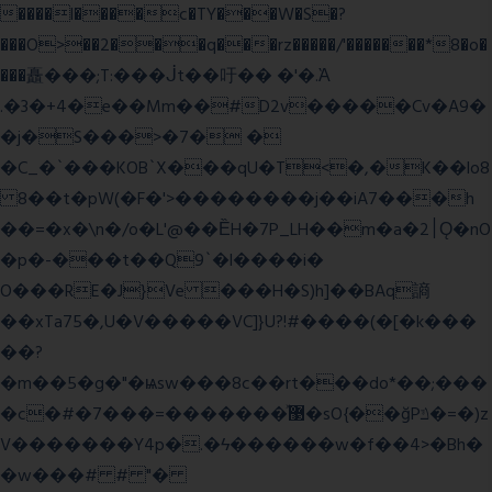
����l����c�TY���W�S�?
���O>��2���q���rz�����/'�������*8�o�
���矗���;T:���ᒎt��吁�� �'�.Ὰ
.�3�+4�e��Mm��#D2v�����Cv�A9�
�j�S���>�7� �
�C_�`���KOB`X���qU�T<�,�K��lo8
8��t�pW(�F�'>��������j��iA7���h
��=�x�\n�/o�L'@��ȄH�7P_LH��m�a�2׀Ǫ�nO
�p�-���t��Q9`�l����i�
O���RE�J}Ve ���H�S)h]��BAq謪
��xTa75�,U�V��
���VC]}U?!#��
��(�[�k���
��?
�m��5�g�"�ѩsw���8c��rt���do*��;���
�c�#�޳�ͯ������=���7�sO{��ğPݿ�=�)z
V�������Y4p�.�ϟ������w�f��4>�Bh�
�w���# # "�