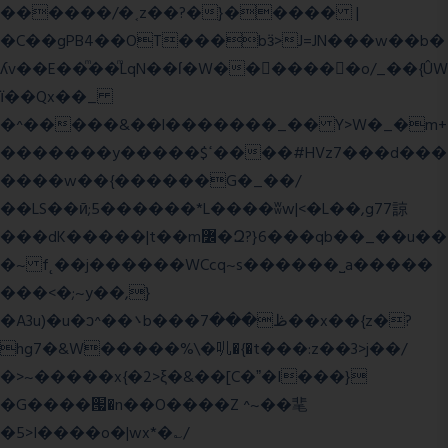
������/�˱z��?�}����� |
�C��gPB4��OT���bӟ>J=JN���w��b�
ʎv��E��ͫ��ͫLqN��ſ�W���ً����o/_��{ÛW
ї��Qx��_
�^�����&��l�������_�� Y>W�_�m+
�������y�����$ߵ����#HVz7���d���
����w��{������G�_��/
��LS��ӣ;5������*L����ʬw|<�L��,g77諒
���dK�����|t��m߼�Զ?}6���qb��_��u��
�~ f˛��j������WCcq~s������˽a�����
���<�;~y��,}
�A3u)�u�ͻ^��܌b���ڟ���7��x��{z�?
hg7�&W�����%\�䶷�{�t���:z��3>j��/
�>~�����x{�2>ξ�&��[C�ˮ�I���}
�G����՗�n��O����Z ^~��靟
�5>I����o�|wx*�؎/