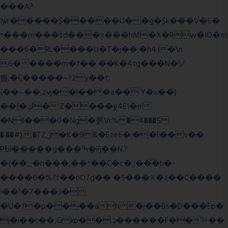
���A?
Iۭѡr�����$�����U��g�$k���V�5�
^���m���ߙd���x���hM�X�Rw�IO�m
���6�RL����U�T�j��;�h4:l�\n
6�����m�f�� ��K�4tg���N�\/
뷆;�C�����~?2y��t
{��~��,zvj��l���a�� Y�x��}
��{�ڮ�'Z����
ջ4E1�n'
�Nll���0�Ng�륽Vr% �4���5
�.��#}.�TZݩ�K�9&�Eze6�.��ŀ��v��
PЫ�����g���ߒ�Fj��N.?
�{��_�h���,��^��C�c�,'��ͦ�h�-
����6�%?f��nO7 g�� �S���:K�.(��C����
I��"�7 ���ڎ�
�U�f�p����ah �j��Bs�D���Ep�
j�i��r��,Gkp��.ҙ������F��1+��