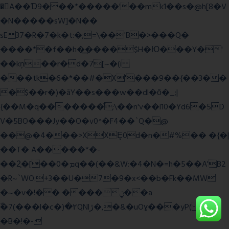
�A��Ɗ9���*�����'��mk1��s�@h[8�V
�N�����sW]�N��
sE 37�R�7�k�t:�;=\��'B�>���Q�
����*�f��h�͢����$H�Ю���Y�'
��kņ��r�d�7[~�(i
���tk�6�*��#�X'���9��{��3��
�$��r�)�āY��s���w��dl�ȏ�_;|
{��M�q�������̆;\��n'v��l10�Yd6�5D
V�5BO���Jy��O�v0^�F4��`Q�@
��@�4���>XXȨ0d�n�#%�� �{�|
��T� A�����*�-
��2͔�[��0�ܡq��(��&W:�4�N�=h�5��A'B2
�R~`WO:+3��U�7�9�x<��b�Fk��MW
�~�v�!�� ����ݧ��a
ّ�7(���l�c�)�۲QNlڙ�,�&�uOɣ���yP( z�D|
�B�!�-