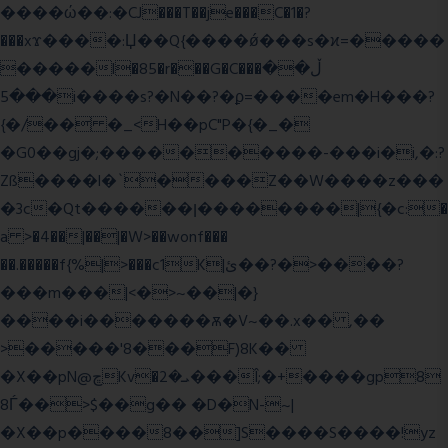
����ώ��:�CJ���T��je���C�1�?
���xϫ����:Џ��Q{����ǿ���s�ϰ=�����
�����l�85�r���G�C���ڵ��
���5i����s?�N��?�ϼ=����em�H���?
{�/�� �_<H��pC"P�{�_�
�G0��gj�;����������-���i�i,�:?
Zß����l�`����Z��W����z���
�3c�Qt������ן��������|{�c:�
a >�4��|��|�W>��wonf���
��.�����f{%|>���c1K|ئ��?�>����?
���m���|<�>~��|�}
����i�������ѫ�V~��.x�� ,��
>�����'8���F)8K��
�X��pN@ڇKv�ܝ�2���Î;�+����gp8
8Ѓ��>$��g�� �D�N-~|
�X��p����8��]S����S����!yz