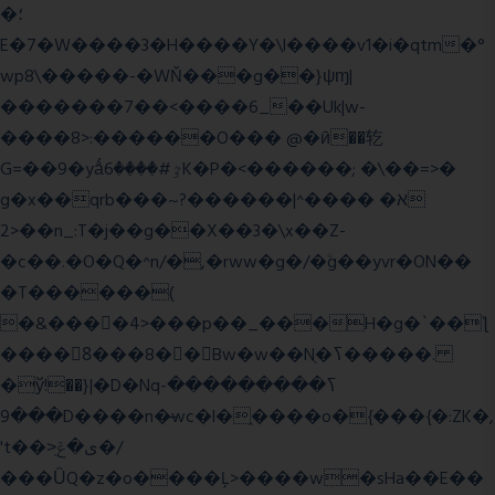
�؛
E�7�W����3�H����Y�\l����v1�i�qtm�°
wp8\�����-�WŇ���g��}ψɱ|
�������7��<���
�6_��Uk|w-
����8>:������O��� @�ӣ��䢀
G=��9�yǻٷ#����6K�P�<������; �\��=>�
g�x��qrb���~א� ����^|������?
2>��n_:T�j��g��X��3�\x��Z-
�c��.�O�Q�^n/�,�rww�g�/�ۧg��yvr�ON��
�T������(
�&����4>���p��_���H�g�`��ƪ
����8َ���8� �󳳦Bw�w��Nֻ�ߖ�����.
�ў!��}|�D�Nqߖ���������-
���9D����n�̶wc�l�֑����o�{���{�:ZK�,
't��>͍ى�ݝ�/
���ǙQ�z�o����Ļ>����w�sHa��E��