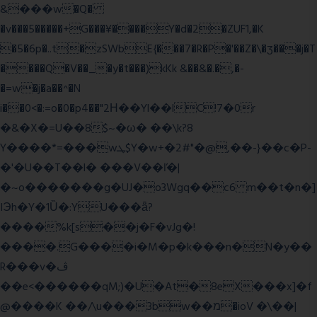
&���w�Q�
�v���5�����+G���¥����Y�d�2�ZUF1,�K
�5�6p�..t�zSWbE{���7�R�P�'��Z�\�ʒ���j�T
����Q�V��_�y�t���)kKk &��&�.�,�-
�=w�j�a��^�N
i��0<�:=o�0�p4��"2Η��Yl��lC!7�0r
�&�X�=U��8$~�ω� ��\k?8
Y����*=���wܛ$Y�w+�2#"�@,��-}��c�P-
�'�U��T��l� ���V��ľ�|
�~o�������g�UJ�o3Wgq��c6 m��t�n�]
IЭh�Y�1Ȕ�:YU���ǟ?
����%k[s��j�F�vJg�!
����.G����i�M�p�k���n�N�y��
R���v�ڤ
��e<������qM;)�U�At�8eX���x]�f
@����K ��/\u���3bw��מ�ioV �\��|