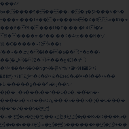
���A?
Iۭѡr�����$�����U��g�$k���V�5�
^���m���ߙd���x���hM�X�Rw�IO�m
���6�RL����U�T�j��;�h4:l�\n
6�����m�f�� ��K�4tg���N�\/
뷆;�C�����~?2y��t
{��~��,zvj��l���a�� Y�x��}
��{�ڮ�'Z����
ջ4E1�n'
�Nll���0�Ng�륽Vr% �4���5
�.��#}.�TZݩ�K�9&�Eze6�.��ŀ��v��
PЫ�����g���ߒ�Fj��N.?
�{��_�h���,��^��C�c�,'��ͦ�h�-
����6�%?f��nO7 g�� �S���:K�.(��C����
I��"�7 ���ڎ�
�U�f�p����ah �j��Bs�D���Ep�
j�i��r��,Gkp��.ҙ������F��1+��