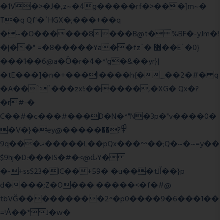
�1V�>�J�,z~�4g�����rf�>���]m~�
T�q Qf'�`HGX�;���+��q
�~�O������8���B@t� %BF�-yJm�!
�|��" =�8�����Ya��fz`� ޶��E`�0}
���1��6@a�Ȍ�r�4�^'g�&��yr}|
�tE���]�n�+���I����h{�_̣��2�#� q
�A��``���zx!:������,�XG� Qx�
?
�r#-�
C��#�c���#���D�N�^"N�3p�"v����0�
�V�}�ey@�����߾?��
9q���ޣ�����L��pQx���^^��;Q�~�~=y��
$9hj�D:���IS�#�<@ԃY�
�-+ssS23�IC��+59� �u���tJǏ��}p
d����;Z�O���:�����<�f�#@
tbVĞ���������2^�p0����9�6���1��
=!Ǎ��*J�w�