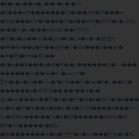
�R�o�u��w�ر�l� !�c� �
�0���o��������k��<����m
�qh���=�S��&��$��WDI�[R !r�u�_q
�(���»J�I��mΑLtbC��
��3�ߘ��>i7��yޠH�G�ٳN�=�<�$]
�i�!EP��g���aS��M���Z��d5�
�#�ΐ��YmÌ�棻k��
�f�y��&��l�a�M�4�j�ˎī������Zj�*-s���;
������7t� �AU�f~�ow>^*�!
Ѯi�;�+���~�"�N���AƶI�F�_��G3�
������n�Xn��;��"��#�/�
뇧o�wL���Kk���Z�h��M�R�Q˶�(�ɛ���
nn�k9:��%��G�߿�n^�;R�<����6���~
Gc�(Rw���r��*o�X������!�NNv4̙<�IG
B�TC�����/�BĜï/
�|M�������/x�b�"�o�Scf���[p�г�%;