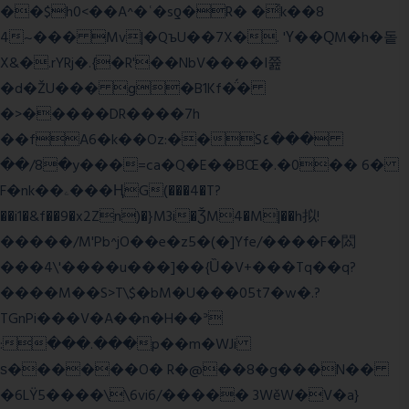
��$h0<��A^�ʿ�sƍ�R� �͗k��8
4~��� Mv|�QъU��7X�. 'Ү��ԚM�h�돝
X&�.rYRj�.{�R'��NbV����I쯆
�d�ŽU��� g�B1Kf�̈́�
�>�����DR����7h
��fA6�k�
�Oz:��S٤���
��/8�y���=ca�Q�E��BŒ�.�0�� 6�
F�nk��ۦ���ҢG(���4�T?
��i1�&f��9�x2Zn)�}M3i�ǮM4�M|��h拟!
�����/M'Pb^jO��e�z5�(�]Yfe/����F�閦
���4\'����u���]��{Ȕ�V+���Tq��q?
����M��S>T\$�bM�U���05t7�w�.?
TGnPi���V�A��n�H��ᐣ
:���.���p��m�WJi
ѕ������O� R�@��8�g���N��
�6LŸ5����\\6vi6/����� 3WěW�V�a}