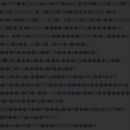
\�'��}Z�92�S�ܩBG�5I�M��gYy�Uȅ��
�[YE�դQRv�]��Ogə�/?|;���Z�^�C�-|�6]@`��c�
�aF�ac���.�}e��G`#�!c_W�Rv�#�Ѩ�9��k0c|
/��O�Ʋ�`��'16rؒ�:���o���?Gg{���;���*
�m~��;�Ƨ:N��������ٿ����m
�VϽ�8��~aT� 0� J/�9z�=�1��L!/
���Ǡ����zU��_"H���<���Ώ�?
e߻�ó���\?��q��� ���X�����g?��?
���ϊ7o����s�'Ĩ��g��}
�l��M�x���q���O��Od��?�#9}
���g������'9'����m������M8�
����n��~��~=g*�����9��Zq�������
ڏ�?�#���Pg�h�ELB�
Dj����%�����g�i�T���L8i�3@恄Z��
��Ҷ��f�eH��R U?
��pD�e����KdBq����m