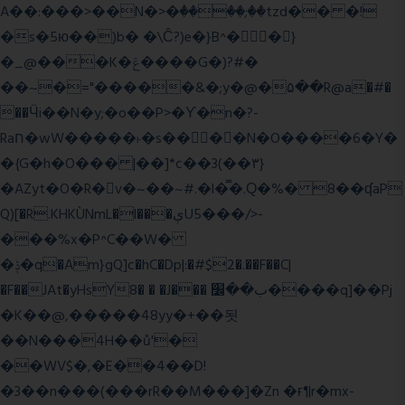
A��:���>��N�>�ٝ����;��tzd�� �!
�s�5ю��)b� �\Ĉ?)e�}B^��}
�_@���K�ݝ����G�)?#�
��~�="�����&�;y�@�۵��R@a�#�
��Ӵi��N�y;�o��P>�ϒ�n�?­
Raח�wW�����˫�s����N�O����6�Y�
�{G�h�O��� |��]*c��3(��٣}
�AZyt�O�R�v�~��~#.�l�̿�.Ԛ�%� 8��ʠaP
Q)[�R.KHKÙNmL�l���ېU5���/>-
���%x�P^C��W�
�ݙ�q�Am}gQ]c�hC�Dp|:�#$2�.��F��C|
�F��JAt�yHsY8� � �J��� ب��׼����q]��Pj
�K��@,�����48yy�+��됫
��N���4H��ů'�
��WV$�,�E��4��D!
�3��n���(���rR��M���]�Zn �ғ¶r�mx-