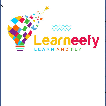
��o��C���ǡ���,����*�3��#eۧ_>\��z
�K{DQg�Ϯ��]u��3o�V~�/��@��??
����Y�]�s�n���s
h_��������/
����p��|
��^��������$��ٽ�P���~��4���Snn^
$ ����Ogy/|>ڿ|�I��'A�n��1�$�}
�__�ߝ�~�Α/'��8_@A�m~�Wѻ�ׯ�9|9+>�>�
=c"'��K���X�:��?j�ԫ��-
����������y���mK���?/
���|y���������_N $��!8w�//
���[��}��As���3�P�k��{_?
�_o�k�e����^8{��տ���޾���
i������2<�2��3>��Η�Ņz������:��^��
��_��~�9_Oz��9l�����O��Ż˗����
)�4޽��-����n�����y�^m��݆{ڧ�/
�o�m��"x�۝(�����Żo���Wm)��_~�S�