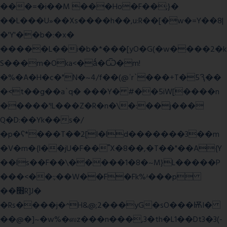
���=�i��M ���Ho�F��;}�
��L���U»��Xs����h��,u:R��[�w�=Y��8|
�'Y'��b�:�x�
�����L��i�b�*���[yO�G(�w����2�k
S���m�Oka<�ǻ�Ѿ�m!
�%�A�H�c�"N�~4/f��(@ʿr`���+T�5Ԇ��
�<t��g��a`q� ���Y� #��5iW[����n
�����'!L���Z�R�n�\�:��j���
Q�D:��Yk��s�/
�p�ʕ*���T�ؘ�2[I�ld�������3��m
�V�m�{I��jU�F��˭X�8��,�T��"��A{Y
��ls��F��\�����1�8�~M}L�����P
���<��:;��W��F�Fk%ʴ���p
��׫R]J�
�Rs����j�^H&@;2���yG�sO���ѬI�
��@�]~�w%�ஸz���n���,3�th�L1��Dt3�3(-