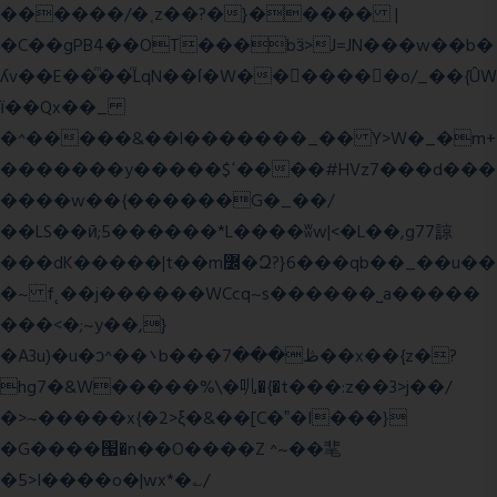
������/�˱z��?�}����� |
�C��gPB4��OT���bӟ>J=JN���w��b�
ʎv��E��ͫ��ͫLqN��ſ�W���ً����o/_��{ÛW
ї��Qx��_
�^�����&��l�������_�� Y>W�_�m+
�������y�����$ߵ����#HVz7���d���
����w��{������G�_��/
��LS��ӣ;5������*L����ʬw|<�L��,g77諒
���dK�����|t��m߼�Զ?}6���qb��_��u��
�~ f˛��j������WCcq~s������˽a�����
���<�;~y��,}
�A3u)�u�ͻ^��܌b���ڟ���7��x��{z�?
hg7�&W�����%\�䶷�{�t���:z��3>j��/
�>~�����x{�2>ξ�&��[C�ˮ�I���}
�G����՗�n��O����Z ^~��靟
�5>I����o�|wx*�؎/