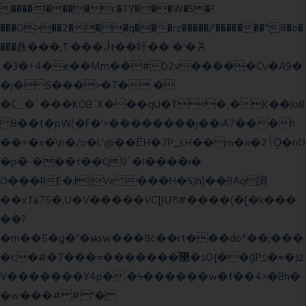
����l����c�TY���W�S�?
���O>��2���q���rz�����/'�������*8�o�
���矗���;T:���ᒎt��吁�� �'�.Ὰ
.�3�+4�e��Mm��#D2v�����Cv�A9�
�j�S���>�7� �
�C_�`���KOB`X���qU�T<�,�K��lo8
8��t�pW(�F�'>��������j��iA7���h
��=�x�\n�/o�L'@��ȄH�7P_LH��m�a�2׀Ǫ�nO
�p�-���t��Q9`�l����i�
O���RE�J}Ve ���H�S)h]��BAq謪
��xTa75�,U�V��
���VC]}U?!#��
��(�[�k���
��?
�m��5�g�"�ѩsw���8c��rt���do*��;���
�c�#�޳�ͯ������=���7�sO{��ğPݿ�=�)z
V�������Y4p�.�ϟ������w�f��4>�Bh�
�w���# # "�