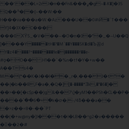
��':��L=2r.I�n��Fn&���ߩ�g~�˴K�]�35
Q��ׯ�|�{~��W:��
H���νa���a�W.�Az���U��0#iӤ�`T���
Y]4�3X�C���|
���0ХΫ5_�V���~�O�n�3�"�_�~U��Q
]����Y�����tH�?�M`��Y���5K�dl�Ъ꼼d
Y�z4����?^�������!le�|������f��e-
#ϙ�O�� :H1��`�%n�tf�Y�+w��
A��Ts4�
M:�{*��K�J��l��_r�,���J�t"�
��{�b��8,F�a�,�Q�][�-����*Ǝk,�"�6
�]�
��>��[�c$p��)g&��7\]�yM1��PSh�CL��P�
����՝��6�+�k�ơ�;-/4ƃ���a��
�>z��=8�-��`PT
��(�+w@ny�]I���t�I�LB��^g2�v�����
��ٕ�2�#