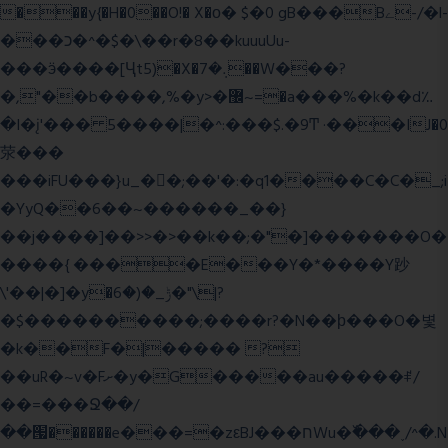
���y{�H�0��O!� X�о� $�0 gB���Bے-/�l-
���כ�^�$�\��r�8��kuuuUu-
���ӭ����[Ҷt5)�X�܉�7��W���?
�,"��b����,%�y>�޼~=�a���%�k��d؉
�I�į'��� 5����|�^:���$.�9Ͳ ·���IJ�0
荥���
���iFU���}u_�
�;��'�:�q1����C�C�_;i
�YyQ��6��~������_��}
��j����]��>>�>��k��;�"�]�������O�
����{ ����E���Y�*����Y䟞
\'��|�]�y�ݱ_�(�6�"\|?
�$����������;����r?�N��ϸ���O�볓
�k��F�|����� ?
��uR�~v�Fށ�y�G�����au�����ꑷ/
��=���Ջ��/
��՗������e���=�zεBJ���חWu�߰���˯/^�.N