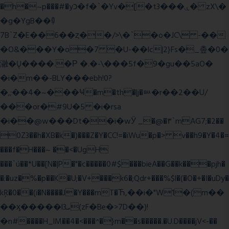
�h�~p���#�yכ�f�`�Yv�[�t3���ۑ� zX\�
�g�YgB��龺
7B`Z�E��6��ȥ��/>\�`�o�JC\ -��
�O&���Y�o�7 �U-��lc|2}Fs�_촢�0�
瀜�Ų����.�Ρ �.�-\���5f�9�gu��5aO�
�i�m��-BLY���ebh!0?
�,;��4�~���Ҹ�m�th�|j�ᇞ�r��2��U/
���or�#9U�5 �i�rsa
�i��@w���Dt��i�wӰ _�@�٣`mAG7;�2��
0Z3��h�XB�k�)���Z�Y�CC!=�iWu�p�> v��h9�Y�4�=
���f�H���~ ��<�UgH
���`ú��*U��[N�|P�"�c�����0#$���bieA��G��k���pjh�
�:�uz�%�p��K�U;�V+���k6�;Qdr+���%$l�(�O�+�I�uDy�
kŖ�0��(i�N����J�Y���mT�Ћ,��i�"W1�(m��
��ӽ�����l3ܝ(zF�Be�>7D��)!
�n#����H_lM��4�<���^�}m��s�����.�U.D����jV<-��