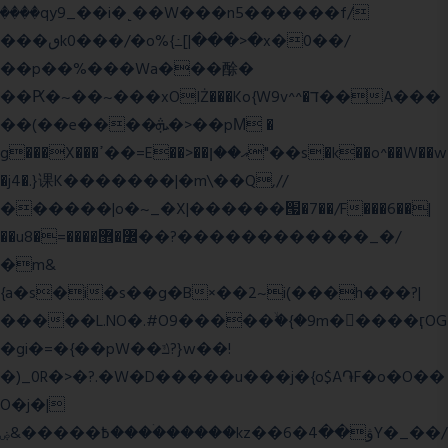
����qy9_��i�˻��W���n5������f/
���ٯk0���/�o%{߸[|���>�x�0��/
��p��%���Wa���酴�
��Ԗ�~��~���xOIŻ���Ko{W9v^^�ד��A���
��(��e����ܞ�>��pΜ �
g���X���ߴ��=E��>��އ��ן"��s�k��o^��W��w
�j4�.}课K�������|�m\��Q,//
������|o�~_�X|������՗�7��/F���6��|
��u8�=����߼�޾��?������������_�/
�m&
{a�s�i�s��g�B×��2~i(���h���?|
�����L.NO�.#O9�����ۙ�{�9m��ً���ӷOG
�gi�=
�{��pW��ݿ?}w��!
�)_0R�>�?.�W�D�����u���j�{o$A֏F�o�O��
O�j�|
߿�����&ۻ����ۛ�����kz��ۋ��4�6Y�_��/