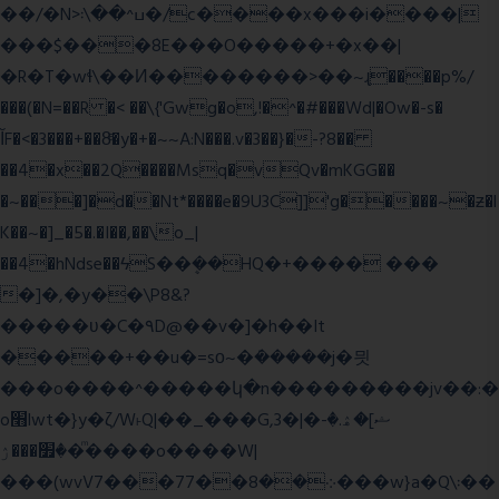
��/�N>ߎ^��\܃�/c����x���i����|
���$���ܿ8E���O�����+�x��|
�R�T�wɬ\� �И��������>��~ɻ����p%/
���(�N=��R �< ��\{'Gwg�o,!�^�#���Wd|�Ow�-s�
ĬF�<�3���+��8ͣ�y�+�~~A:N���.v�3��}�-?8��
��4�x��2Q����Msq�vQv�mKGG��
�~���]�d��Nt*����e�9U3C]]'g�����~�ƶ�l
K��~�]_�5�.�I��,��\o_|
��4�hNdse��ϟS��ܷ��HQ�+���� ���
�]�,�y��\P8&?
�����ʋ�C�۹D@��v�]�h��It
�����+��u�=sο~�ܿ�����j�믯
���o����^�����կ�n���������jv��:�
o׫lwt�}y�ζ/W˫Q|��_���G,3�|�ޝ]�ۿ.�-
�׿���ۯ�ͫ����o����W|
���(wvV܀��8��77���7���w}a�Q\܃��