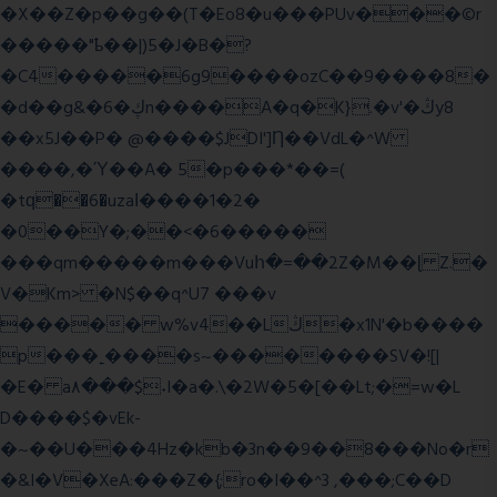
�X��Z�p��g��(T�Eo8�u���PUv���©r
�����"ҍ��|)5�J�B�?
�C4�����6g9����ozC��9����8�
�d��g&�6�ڮn����A�q�K}.�v'�ڭy8
��x5J��P� @����$JDI']Ƞ��VdL�^W
����,�Ύ��A� 5�p���*��=(
�tԛ��6�uzaІ����1�2�
�0��Y�;��<�6�����
���qm�����m���Vuհ�=��2Z�M��ɭ Z.�
V�Km> �N$��q^U7 �
��v
����� w%v4��Lڭ�x1N'�b����
p���˿����s~��������SV�![|
�E� a٨���$˖I�a�.\�2W�5�[��Lt;�=w�L
D����$�vEk-
�~��U���4Hz�kb�3n��9��8���No�r
�&I�V�XeA:���Z�{;ro�I��^3 ,���;C��D