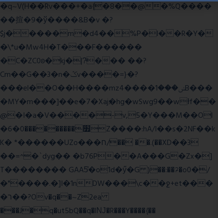
�q~V(H��Rv���+�a{�8��@�%Q����
��揎�9�ў����&B�v �?
$j�����m�d4��%P�l��R�Y�
�\*u�Mw4H�T���F������
�C�ZC0ʚ�kj�|?ͮ��� ��?
Cm��G��3�n�ݣv����=}�?
���el��O��H����mzݾ���1����4B���
�MY�m���]��e�7�Xaj׃�hg�wSwg9��wƗf��
@�I�a�V����-v,5�Y���M��Ol
�׿���������0�6Z����:hA/I��s�2NF��k
K� *������UZo���ח/�� ��.(��XD��3
��=^�`dyg�� �b76P��A���G�Zx�]
T�������� GAA5̔�o1d�ӳ�G )��:��ℱ�o0�/
�"����.�]I�1nDW���\c��ջ+et���
�ר��?Ov�q��~Z2ea
���J�q�ut5bQ��q�lǊ�R���Y����{��