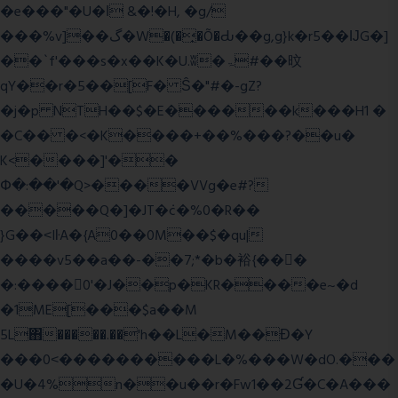
�e���"�U�ǀ &�!�H, �g/
���%v]��گ�W�(�̟�Õ�Ԃ��g,g}k�r5��ĲG�]
��`f'���s�x��K�U.ʬ�ۃ#��旼
qY��r�5��[F� Ŝ�"#�-gZ?
�j�p NTH��$�E������k���H1 �
�C�� �<�K����+��%���?��u�
K<����]'��
Փ�:��'�Q>����VVg�e#?
�����Q�]�JT�݁c�%0�R��
}G��˂IŀA�{A0��0M��$�qu|
����v5��a��-��7;*�b�裕{���ً
�:����0'�J��p�KR����e~�d
�1ME[���$a��M
5L΋�����.��'h��L�M��Ɖ�Y
���0˂����������L�%���W�dO.���
�U�4%n��u��r�Fw1��2Ɠ�C�A���