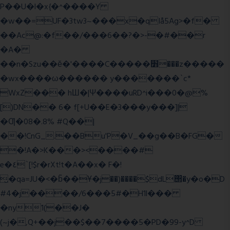
P��U�l�x{�^����Y
�w��=UF�3tw3~���x�qIå5Ag>�f�
��Ac@:�f��/���6��?�>-�#��r
�A�
��n�Szu��ӗ�'����C�����׻���z�����
�wx����ω������ y�������`c*
WxZ��� hШ�|Ψ����uRD^i���0�@%
[)DN�� 6� f[+U��E�3���y���]|
�Ƣ�08�.8% #Q��|
��!CnG_.��Bu'P�V_��g��B�FG�
�!A�>K���><����#
e�٤`[!$r�rXt!t�A��x� F�!
̮�qa=JU�<�b̃��Ұ�j��)����$dL΢�y�o�D
#4�j����/6���5#�H1l���
�ny1(��J�
(~j�,Q+��j��$��7����5�PD�99-y^D