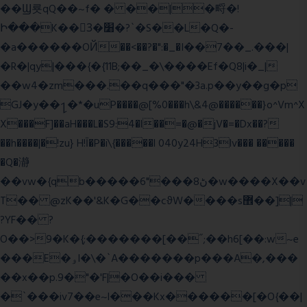
��Ϣ룟qQ��~f� � ��|�㽟�!
Ի���K��3ٓ�׸�?`�S��L�Q�-
�a������OЙ��<��?�":�_�I��7��_.���|
�R�|qy|���{�{11B;��_�\����Ef�Q8|i�_|
��w4�zm���.��q���"�3a.p��y��g�p
GJ�y��႑�*�uP����@[%0���h\&4@������}o^Vm^X
X���F]��aH���L�S9:4�l��=�@�jV�=�Dx��?
��h����|�!zu} H!Ī�P�i\{�����l 040y24H3lv��� �����
�Q�瀞
��vw�{qb�����6"���8ڻ�w����X��v
T�� @zK��'&K�G��cϑW����s޾��]|
?YF�� ?
O��>9�K�{;�������[��˝;��h6[��:w~e
���E�ۅl�\�`A�������p���A�,���
��x��p.9�"�'F|�O��i���
�`���iv7��e~l���Kx������[�O{��|