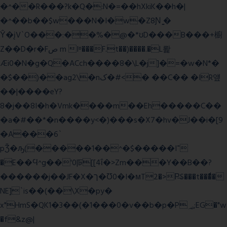
�^��R���?k�Q�:N�=��hXkiK��h�|
�^��b��$w���N�I�w�Z8Ɲ ͚�
Ŷ�įV`O���:��%�@�*ʊD���B���+櫥
Z��D�r�Fص m Iʶ���F.t��)����.�L뢅
Æi0�N�g�Q�ACch����8�\L�j]�=�w�N*�
�$��)��ag2\�nک�#<� ��C�� �IR얲
��|����eY?
8�j��8I�h�Vmk����m��Eh�����C��
�a�#��*�n����y<�)���s�X7�hv�J��i�[9
�A���6`
pǮ�ԡ(�����1��^�$�����I־
�E��Ϥ^g��'0|ꠓ[[4ΐ�>Zm���Y��B��?
������j��JF�X�ך�Ʊ0�I�мT2�>P̶S���t���ͩ�
NE]`is��(��\X�py�
x"HmS�QK1�3��(�1���0�v��b�p�P؃;EG�"w
�f&z@|