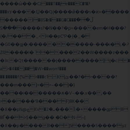
����ώ��:�CJ���T��je���C�1�?
���xϫ����:Џ��Q{����ǿ���s�ϰ=�����
�����l�85�r���G�C���ڵ��
���5i����s?�N��?�ϼ=����em�H���?
{�/�� �_<H��pC"P�{�_�
�G0��gj�;����������-���i�i,�:?
Zß����l�`����Z��W����z���
�3c�Qt������ן��������|{�c:�
a >�4��|��|�W>��wonf���
��.�����f{%|>���c1K|ئ��?�>����?
���m���|<�>~��|�}
����i�������ѫ�V~��.x�� ,��
>�����'8���F)8K��
�X��pN@ڇKv�ܝ�2���Î;�+����gp8
8Ѓ��>$��g�� �D�N-~|
�X��p����8��]S����S����!yz