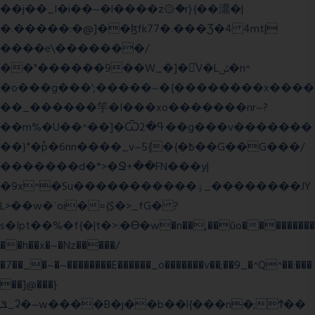
��j��_I�i��~�l����z۞�r}{��濎�|
�.�����:�@]��ɮfk77�.���Ʒ�4 4mt|
����e\�������/
��"������9��W_�]�ͮV�Lݽ�n^
�o���g���';�����~�{��������x����
��_������竽�I���xo�������nr~?
��m%�U��^��]�Ѿߟ�2��g���v�������
��}"�ٗp�6nn����_v~5{�{�߿��G��G���/
�������d�*>�Ջ+��FN���y|
�9x^�Su�����������ۏ_��������JY
L>��w�ˋoi�={$�>_fG� ?
s�Ipt��%�f{�|t�>:�ϴ�w�n��,��ûo���������
��h��x�~�Nz�����/
�7��_�~�~��������E������_o�������v��;��9_�^Q^��:���
��]@���}
ݏ_ʡ�~w����B�j��b��l{���n�;Ϯ��