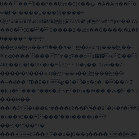
U����R��P��Utm�O]X��@`�A�Ann��0
w�͍P�'j��֛��_���䕟����H
G*6n�5Z�Z�uscv���t�|{�'Z2V5��:y�"4w�^#]σ<��nW
��O�CQ��O����2.�a6c��G����:�2�R
H�����S
��a�w��9*܂��ߌ�#�"=�z/no^}}�����~
쀢nxs0������TFm�ϛ7��x:s����ԋD��
4Kƀ��fL�}�G9 �>�kB(�ِy��, 2ᐿm��/
����!�V���nuQ�>��u��]|����Ġ!
�~�d��;"7B�B�f @�?��p�c�+���/< Z
�|cq����f'��6�ug�D pr�W�� �zv��%?
�.��M��
��*�5Y�s��&*#���ǆ��P��9`�J>�f�#S
�o��hQ�����"��r����ņ�?
�����*T�
���c5�� 7��b�]Q��q�����[5