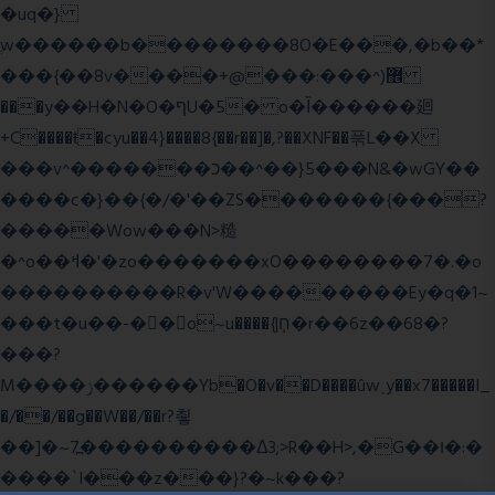
�uq�}
ֲw������b��������8O�E���,�b��*
���{��8v����+@���:���^)޾
���y��H�N�O�ףU�5� o�Ȉ������廻
+C����ŧ�cyu��4}����8{��r��]�,?��XNF��푺L��X
���v^�������כ��^��}5���N&�wGY��
����c�}��{�/�'��ZS�������{���?
�����Wow���N>糙
�^o��ߞ�'�zo�������xO��������7�.�o
����������R�v'W���������Ey�q�1~
���t�u��-�� o~u����{|ח֧�r��6z��68�?
���?
M����ݫ������Yb�O�v��D����ûw˯y��x7�����I_
�/��/��g��W��/��r?쵷
��]�~7߽����������Δ3;>R��H>,�G��ו�:�
���� `I���z���}?�~k���?