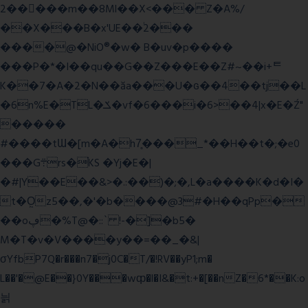
2�����m��8Ml��X<��� Z�A%/
��X���B�x'UE��֔2���
����@�NiO®�w� B�uv�p����
���P�*�I��qu��G��Z��� E��Z#~��i+ᄐ
K��7�A�2�N��ăa���U�ɢ��4��tj��L
�6n%E�TL�ݎ�vf�6���i�6>��4|x�E�Ź"
�����
#����tƜ�[m�A�h7̥���_*��H��t�;�e0
���G܊rs�֗KS �Yj�E�|
�#|Y��E��&>�.:��)�;�,L�a����K�d�I�
t�O͖z5��,�'�b����@3#�H��qPp�
��oڥ�%T@�::` !-�]�b5�
M�T�v�V����y��=��_�&|
σYfbP7Q�r���n7�j0C�T/�!RV��yP1;m�
L��'�@E��}0Y���wȹ�l�I&�t:+�[��nZ�6*��K:o
늵