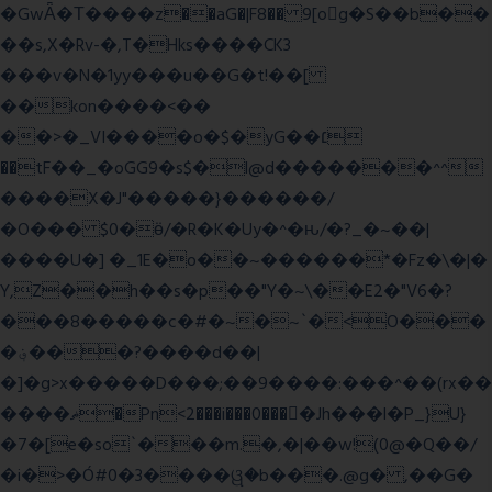
�GwǞ�Τ����z��aG�|F8�� 9[og�S��b��
��s,X�Rv-�,T�Hks����CK3
���v�N�1yy���u��G�t!��[
��kon����<��
��>�_VI����o�$�yG��׆
��tF��_�oGG9�s$�l@d�������^^
����X�J"�����}������/
�O��� $0�ӫ/�R�K�Uy�^�ԋ/�?_�~��|
����U�] �_1E�o��~������*�Fz�\�|�
Y,Z��h��s�p��"Y�~\��E2�"V6�?
���8�����c�#�~�~`�<O���
�؋���?����d��|
�]�g>x�����D���;��9����:���^��(rx��
����ޡ�Pn<2���i���0���𩆿�Jh���l�P_}U}
�7�[e�so`���m.�,�|��w!(0@�Q��/
�i�>�Ó#0�3����ୱ�b���.@g� ,��G�