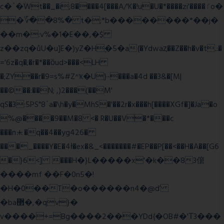
c�`�ۨWt��_�i;8����4[���A/'K�!u�U�*����zi'����ٵo�
�؆��8%� t�;*b��������*��j�
��m�:v%�1�E��,�$
z��zq�ůU�u]E�)yZ�Hׇ�5�a{�Ydwaȥ��Z��h�v�t.:�
='6z�q�;�r�*��ȍud>���<LH
�;ZY��r�9=s%#Z^ҡ�U}-���a�4d ��3&�[M|
��©��:��N; ,)2���(��M'
qS�3:5PS"8`a�\h�y�MhS�'��2r�x���h[����XGf�]�Ja�o
%@����9��M�8 <� R�U��V�*���c
���n⯸�q��4��yg426�
���_����Y�E�4Ɨ�ex�&_<�������#�EP��P[��<��H�A��[G6
�}6<] ���H�}L�����x'�k��83僒
����mf ��F�0n5�!
�H�0��T�o������n4�@ď
�ba޲�,�qv}�
v����+=Bg����2���YDd{�OB#�'Τ3���