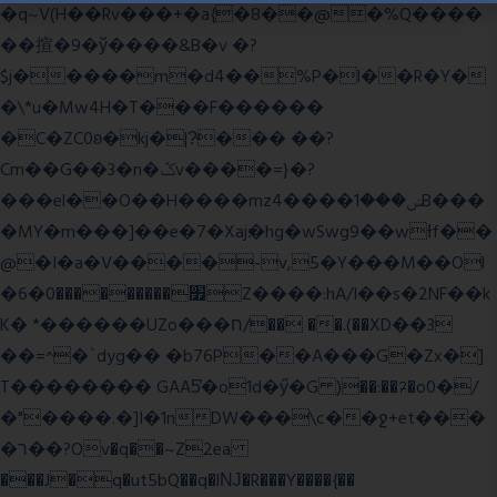
�q~V(H��Rv���+�a{�8��@�%Q����
��揎�9�ў����&B�v �?
$j�����m�d4��%P�l��R�Y�
�\*u�Mw4H�T���F������
�C�ZC0ʚ�kj�|?ͮ��� ��?
Cm��G��3�n�ݣv����=}�?
���el��O��H����mzݾ���1����4B���
�MY�m���]��e�7�Xaj׃�hg�wSwg9��wƗf��
@�I�a�V����-v,5�Y���M��Ol
�׿���������0�6Z����:hA/I��s�2NF��k
K� *������UZo���ח/�� ��.(��XD��3
��=^�`dyg�� �b76P��A���G�Zx�]
T�������� GAA5̔�o1d�ӳ�G )��:��ℱ�o0�/
�"����.�]I�1nDW���\c��ջ+et���
�ר��?Ov�q��~Z2ea
���J�q�ut5bQ��q�lǊ�R���Y����{��