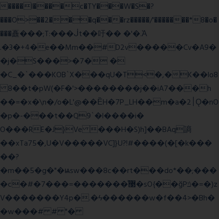
����l����c�TY���W�S�?
���O>��2���q���rz�����/'�������*8�o�
���矗���;T:���ᒎt��吁�� �'�.Ὰ
.�3�+4�e��Mm��#D2v�����Cv�A9�
�j�S���>�7� �
�C_�`���KOB`X���qU�T<�,�K��lo8
8��t�pW(�F�'>��������j��iA7���h
��=�x�\n�/o�L'@��ȄH�7P_LH��m�a�2׀Ǫ�nO
�p�-���t��Q9`�l����i�
O���RE�J}Ve ���H�S)h]��BAq謪
��xTa75�,U�V��
���VC]}U?!#��
��(�[�k���
��?
�m��5�g�"�ѩsw���8c��rt���do*��;���
�c�#�޳�ͯ������=���7�sO{��ğPݿ�=�)z
V�������Y4p�.�ϟ������w�f��4>�Bh�
�w���# # "�