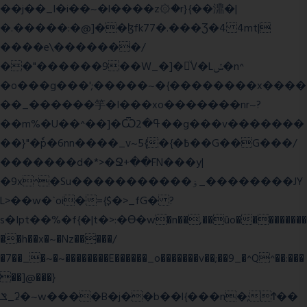
��j��_I�i��~�l����z۞�r}{��濎�|
�.�����:�@]��ɮfk77�.���Ʒ�4 4mt|
����e\�������/
��"������9��W_�]�ͮV�Lݽ�n^
�o���g���';�����~�{��������x����
��_������竽�I���xo�������nr~?
��m%�U��^��]�Ѿߟ�2��g���v�������
��}"�ٗp�6nn����_v~5{�{�߿��G��G���/
�������d�*>�Ջ+��FN���y|
�9x^�Su�����������ۏ_��������JY
L>��w�ˋoi�={$�>_fG� ?
s�Ipt��%�f{�|t�>:�ϴ�w�n��,��ûo���������
��h��x�~�Nz�����/
�7��_�~�~��������E������_o�������v��;��9_�^Q^��:���
��]@���}
ݏ_ʡ�~w����B�j��b��l{���n�;Ϯ��