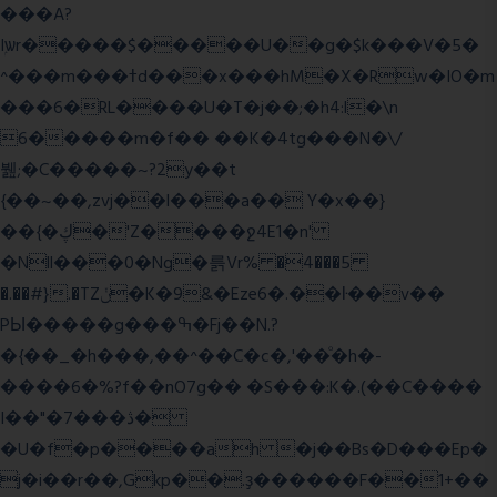
���A?
Iۭѡr�����$�����U��g�$k���V�5�
^���m���ߙd���x���hM�X�Rw�IO�m
���6�RL����U�T�j��;�h4:l�\n
6�����m�f�� ��K�4tg���N�\/
뷆;�C�����~?2y��t
{��~��,zvj��l���a�� Y�x��}
��{�ڮ�'Z����
ջ4E1�n'
�Nll���0�Ng�륽Vr% �4���5
�.��#}.�TZݩ�K�9&�Eze6�.��ŀ��v��
PЫ�����g���ߒ�Fj��N.?
�{��_�h���,��^��C�c�,'��ͦ�h�-
����6�%?f��nO7 g�� �S���:K�.(��C����
I��"�7 ���ڎ�
�U�f�p����ah �j��Bs�D���Ep�
j�i��r��,Gkp��.ҙ������F��1+��