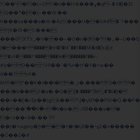
��':��L=2r.I�n��Fn&���ߩ�g~�˴K�]�35
Q��ׯ�|�{~��W:��
H���νa���a�W.�Az���U��0#iӤ�`T���
Y]4�3X�C���|
���0ХΫ5_�V���~�O�n�3�"�_�~U��Q
]����Y�����tH�?�M`��Y���5K�dl�Ъ꼼d
Y�z4����?^�������!le�|������f��e-
#ϙ�O�� :H1��`�%n�tf�Y�+w��
A��Ts4�
M:�{*��K�J��l��_r�,���J�t"�
��{�b��8,F�a�,�Q�][�-����*Ǝk,�"�6
�]�
��>��[�c$p��)g&��7\]�yM1��PSh�CL��P�
����՝��6�+�k�ơ�;-/4ƃ���a��
�>z��=8�-��`PT
��(�+w@ny�]I���t�I�LB��^g2�v�����
��ٕ�2�#