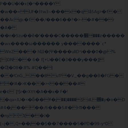
P��U�l�x{�^����Y
�w��=UF�3tw3~���x�qIå5Ag>�f�
��Ac@:�f��/���6��?�>-�#��r
�A�
��n�Szu��ӗ�'����C�����׻���z�����
�wx����ω������ y�������`c*
WxZ��� hШ�|Ψ����uRD^i���0�@%
[)DN�� 6� f[+U��E�3���y���]|
�Ƣ�08�.8% #Q��|
��!CnG_.��Bu'P�V_��g��B�FG�
�!A�>K���><����#
e�٤`[!$r�rXt!t�A��x� F�!
̮�qa=JU�<�b̃��Ұ�j��)����$dL΢�y�o�D
#4�j����/6���5#�H1l���
�ny1(��J�
(~j�,Q+��j��$��7����5�PD�99-y^D