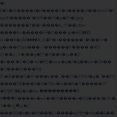
�؛
E�7�W����3�H����Y�\l����v1�i�qtm�°
wp8\�����-�WŇ���g��}ψɱ|
�������7��<���
�6_��Uk|w-
����8>:������O��� @�ӣ��䢀
G=��9�yǻٷ#����6K�P�<������; �\��=>�
g�x��qrb���~א� ����^|������?
2>��n_:T�j��g��X��3�\x��Z-
�c��.�O�Q�^n/�,�rww�g�/�ۧg��yvr�ON��
�T������(
�&����4>���p��_���H�g�`��ƪ
����8َ���8� �󳳦Bw�w��Nֻ�ߖ�����.
�ў!��}|�D�Nqߖ���������-
���9D����n�̶wc�l�֑����o�{���{�:ZK�,
't��>͍ى�ݝ�/
���ǙQ�z�o����Ļ>����w�sHa��E��