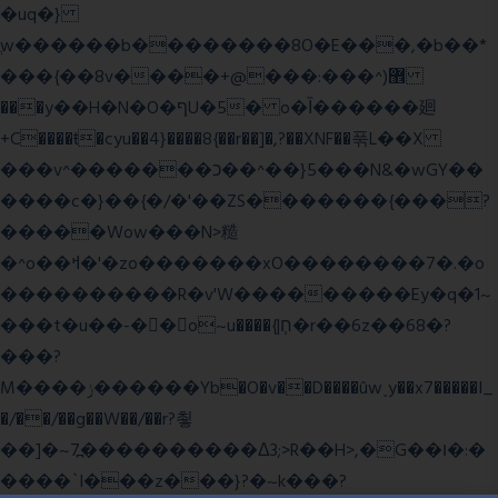
�uq�}
ֲw������b��������8O�E���,�b��*
���{��8v����+@���:���^)޾
���y��H�N�O�ףU�5� o�Ȉ������廻
+C����ŧ�cyu��4}����8{��r��]�,?��XNF��푺L��X
���v^�������כ��^��}5���N&�wGY��
����c�}��{�/�'��ZS�������{���?
�����Wow���N>糙
�^o��ߞ�'�zo�������xO��������7�.�o
����������R�v'W���������Ey�q�1~
���t�u��-�� o~u����{|ח֧�r��6z��68�?
���?
M����ݫ������Yb�O�v��D����ûw˯y��x7�����I_
�/��/��g��W��/��r?쵷
��]�~7߽����������Δ3;>R��H>,�G��ו�:�
���� `I���z���}?�~k���?