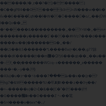
������/�˱z��?�}����� |
�C��gPB4��OT���bӟ>J=JN���w��b�
ʎv��E��ͫ��ͫLqN��ſ�W���ً����o/_��{ÛW
ї��Qx��_
�^�����&��l�������_�� Y>W�_�m+
�������y�����$ߵ����#HVz7���d���
����w��{������G�_��/
��LS��ӣ;5������*L����ʬw|<�L��,g77諒
���dK�����|t��m߼�Զ?}6���qb��_��u��
�~ f˛��j������WCcq~s������˽a�����
���<�;~y��,}
�A3u)�u�ͻ^��܌b���ڟ���7��x��{z�?
hg7�&W�����%\�䶷�{�t���:z��3>j��/
�>~�����x{�2>ξ�&��[C�ˮ�I���}
�G����՗�n��O����Z ^~��靟
�5>I����o�|wx*�؎/