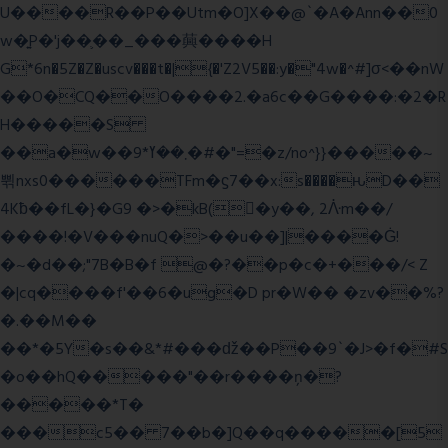
U����R��P��Utm�O]X��@`�A�Ann��0
w�͍P�'j��֛��_���䕟����H
G*6n�5Z�Z�uscv���t�|{�'Z2V5��:y�"4w�^#]σ<��nW
��O�CQ��O����2.�a6c��G����:�2�R
H�����S
��a�w��9*܂��ߌ�#�"=�z/no^}}�����~
쀢nxs0������TFm�ϛ7��x:s����ԋD��
4Kƀ��fL�}�G9 �>�kB(�ِy��, 2ᐿm��/
����!�V���nuQ�>��u��]|����Ġ!
�~�d��;"7B�B�f @�?��p�c�+���/< Z
�|cq����f'��6�ug�D pr�W�� �zv��%?
�.��M��
��*�5Y�s��&*#���ǆ��P��9`�J>�f�#S
�o��hQ�����"��r����ņ�?
�����*T�
���c5�� 7��b�]Q��q�����[5