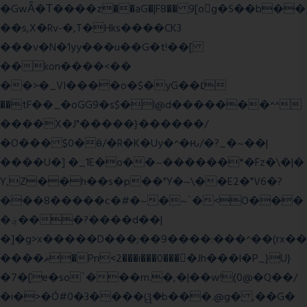
�GwǞ�Τ����z��aG�|F8�� 9[og�S��b��
��s,X�Rv-�,T�Hks����CK3
���v�N�1yy���u��G�t!��[
��kon����<��
��>�_VI����o�$�yG��׆
��tF��_�oGG9�s$�l@d�������^^
����X�J"�����}������/
�O��� $0�ӫ/�R�K�Uy�^�ԋ/�?_�~��|
����U�] �_1E�o��~������*�Fz�\�|�
Y,Z��h��s�p��"Y�~\��E2�"V6�?
���8�����c�#�~�~`�<O���
�؋���?����d��|
�]�g>x�����D���;��9����:���^��(rx��
����ޡ�Pn<2���i���0���𩆿�Jh���l�P_}U}
�7�[e�so`���m.�,�|��w!(0@�Q��/
�i�>�Ó#0�3����ୱ�b���.@g� ,��G�