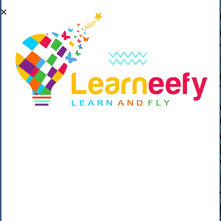
��o��C���ǡ���,����*�3��#eۧ_>\��z
�K{DQg�Ϯ��]u��3o�V~�/��@��??
����Y�]�s�n���s
h_��������/
����p��|
��^��������$��ٽ�P���~��4���Snn^
$ ����Ogy/|>ڿ|�I��'A�n��1�$�}
�__�ߝ�~�Α/'��8_@A�m~�Wѻ�ׯ�9|9+>�>�
=c"'��K���X�:��?j�ԫ��-
����������y���mK���?/
���|y���������_N $��!8w�//
���[��}��As���3�P�k��{_?
�_o�k�e����^8{��տ���޾���
i������2<�2��3>��Η�Ņz������:��^��
��_��~�9_Oz��9l�����O��Ż˗����
)�4޽��-����n�����y�^m��݆{ڧ�/
�o�m��"x�۝(�����Żo���Wm)��_~�S�