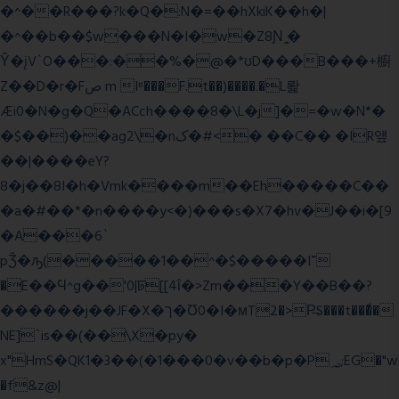
�^��R���?k�Q�:N�=��hXkiK��h�|
�^��b��$w���N�I�w�Z8Ɲ ͚�
Ŷ�įV`O���:��%�@�*ʊD���B���+櫥
Z��D�r�Fص m Iʶ���F.t��)����.�L뢅
Æi0�N�g�Q�ACch����8�\L�j]�=�w�N*�
�$��)��ag2\�nک�#<� ��C�� �IR얲
��|����eY?
8�j��8I�h�Vmk����m��Eh�����C��
�a�#��*�n����y<�)���s�X7�hv�J��i�[9
�A���6`
pǮ�ԡ(�����1��^�$�����I־
�E��Ϥ^g��'0|ꠓ[[4ΐ�>Zm���Y��B��?
������j��JF�X�ך�Ʊ0�I�мT2�>P̶S���t���ͩ�
NE]`is��(��\X�py�
x"HmS�QK1�3��(�1���0�v��b�p�P؃;EG�"w
�f&z@|