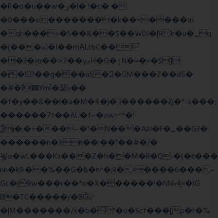
�R�o�u��w�ر�l� !�c� �
�0���o��������k��<����m
�qh���=�S��&��$��WDI�[R !r�u�_q
�(���»J�I��mΑLtbC��
��3�ߘ��>i7��yޠH�G�ٳN�=�<�$]
�i�!EP��g���aS��M���Z��d5�
�#�ΐ��YmÌ�棻k��
�f�y��&��l�a�M�4�j�ˎī������Zj�*-s���;
������7t� �AU�f~�ow>^*�!
Ѯi�;�+���~�"�N���AƶI�F�_��G3�
������n�Xn��;��"��#�/�
뇧o�wL���Kk���Z�h��M�R�Q˶�(�ɛ���
nn�k9:��%��G�߿�n^�;R�<����6���~
Gc�(Rw���r��*o�X������!�NNv4̙<�IG
B�TC�����/�BĜï/
�|M�������/x�b�"�o�Scf���[p�г�%;