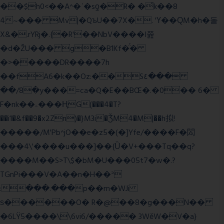
��$h0<��A^�ʿ�sƍ�R� �͗k��8
4~��� Mv|�QъU��7X�. 'Ү��ԚM�h�돝
X&�.rYRj�.{�R'��NbV����I쯆
�d�ŽU��� g�B1Kf�̈́�
�>�����DR����7h
��fA6�k�
�Oz:��S٤���
��/8�y���=ca�Q�E��BŒ�.�0�� 6�
F�nk��ۦ���ҢG(���4�T?
��i1�&f��9�x2Zn)�}M3i�ǮM4�M|��h拟!
�����/M'Pb^jO��e�z5�(�]Yfe/����F�閦
���4\'����u���]��{Ȕ�V+���Tq��q?
����M��S>T\$�bM�U���05t7�w�.?
TGnPi���V�A��n�H��ᐣ
:���.���p��m�WJi
ѕ������O� R�@��8�g���N��
�6LŸ5����\\6vi6/����� 3WěW�V�a}