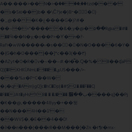
A��:���>��N�>�ٝ����;��tzd�� �!
�s�5ю��)b� �\Ĉ?)e�}B^��}
�_@���K�ݝ����G�)?#�
��~�="�����&�;y�@�۵��R@a�#�
��Ӵi��N�y;�o��P>�ϒ�n�?­
Raח�wW�����˫�s����N�O����6�Y�
�{G�h�O��� |��]*c��3(��٣}
�AZyt�O�R�v�~��~#.�l�̿�.Ԛ�%� 8��ʠaP
Q)[�R.KHKÙNmL�l���ېU5���/>-
���%x�P^C��W�
�ݙ�q�Am}gQ]c�hC�Dp|:�#$2�.��F��C|
�F��JAt�yHsY8� � �J��� ب��׼����q]��Pj
�K��@,�����48yy�+��됫
��N���4H��ů'�
��WV$�,�E��4��D!
�3��n���(���rR��M���]�Zn �ғ¶r�mx-