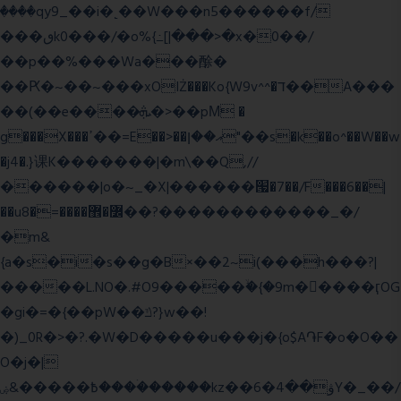
����qy9_��i�˻��W���n5������f/
���ٯk0���/�o%{߸[|���>�x�0��/
��p��%���Wa���酴�
��Ԗ�~��~���xOIŻ���Ko{W9v^^�ד��A���
��(��e����ܞ�>��pΜ �
g���X���ߴ��=E��>��އ��ן"��s�k��o^��W��w
�j4�.}课K�������|�m\��Q,//
������|o�~_�X|������՗�7��/F���6��|
��u8�=����߼�޾��?������������_�/
�m&
{a�s�i�s��g�B×��2~i(���h���?|
�����L.NO�.#O9�����ۙ�{�9m��ً���ӷOG
�gi�=
�{��pW��ݿ?}w��!
�)_0R�>�?.�W�D�����u���j�{o$A֏F�o�O��
O�j�|
߿�����&ۻ����ۛ�����kz��ۋ��4�6Y�_��/