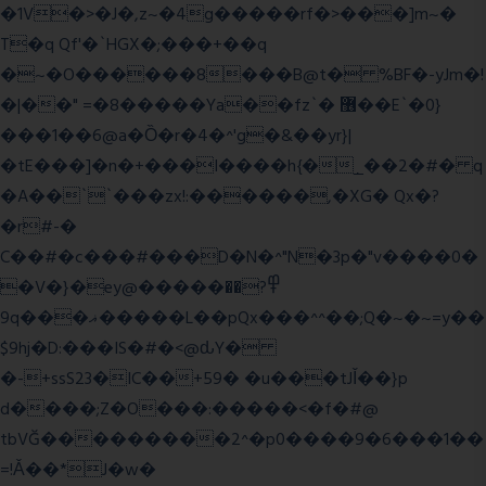
�1V�>�J�,z~�4g�����rf�>���]m~�
T�q Qf'�`HGX�;���+��q
�~�O������8���B@t� %BF�-yJm�!
�|��" =�8�����Ya��fz`� ޶��E`�0}
���1��6@a�Ȍ�r�4�^'g�&��yr}|
�tE���]�n�+���I����h{�_̣��2�#� q
�A��``���zx!:������,�XG� Qx�
?
�r#-�
C��#�c���#���D�N�^"N�3p�"v����0�
�V�}�ey@�����߾?��
9q���ޣ�����L��pQx���^^��;Q�~�~=y��
$9hj�D:���IS�#�<@ԃY�
�-+ssS23�IC��+59� �u���tJǏ��}p
d����;Z�O���:�����<�f�#@
tbVĞ���������2^�p0����9�6���1��
=!Ǎ��*J�w�