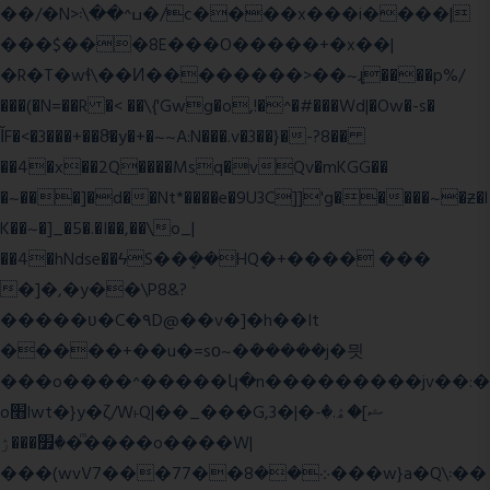
��/�N>ߎ^��\܃�/c����x���i����|
���$���ܿ8E���O�����+�x��|
�R�T�wɬ\� �И��������>��~ɻ����p%/
���(�N=��R �< ��\{'Gwg�o,!�^�#���Wd|�Ow�-s�
ĬF�<�3���+��8ͣ�y�+�~~A:N���.v�3��}�-?8��
��4�x��2Q����Msq�vQv�mKGG��
�~���]�d��Nt*����e�9U3C]]'g�����~�ƶ�l
K��~�]_�5�.�I��,��\o_|
��4�hNdse��ϟS��ܷ��HQ�+���� ���
�]�,�y��\P8&?
�����ʋ�C�۹D@��v�]�h��It
�����+��u�=sο~�ܿ�����j�믯
���o����^�����կ�n���������jv��:�
o׫lwt�}y�ζ/W˫Q|��_���G,3�|�ޝ]�ۿ.�-
�׿���ۯ�ͫ����o����W|
���(wvV܀��8��77���7���w}a�Q\܃��