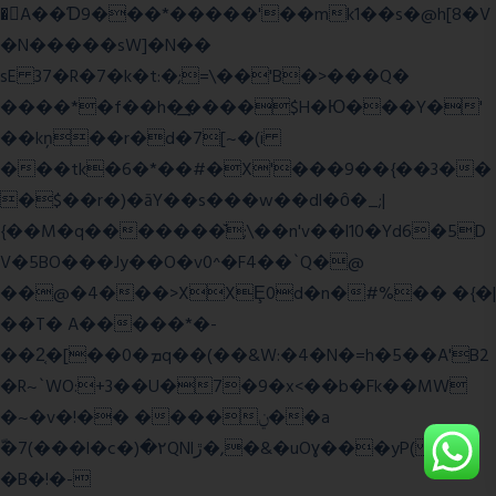
�A��Ɗ9���*�����'��mk1��s�@h[8�V
�N�����sW]�N��
sE 37�R�7�k�t:�;=\��'B�>���Q�
����*�f��h�͢����$H�Ю���Y�'
��kņ��r�d�7[~�(i
���tk�6�*��#�X'���9��{��3��
�$��r�)�āY��s���w��dl�ȏ�_;|
{��M�q�������̆;\��n'v��l10�Yd6�5D
V�5BO���Jy��O�v0^�F4��`Q�@
��@�4���>XXȨ0d�n�#%�� �{�|
��T� A�����*�-
��2͔�[��0�ܡq��(��&W:�4�N�=h�5��A'B2
�R~`WO:+3��U�7�9�x<��b�Fk��MW
�~�v�!�� ����ݧ��a
ّ�7(���l�c�)�۲QNlڙ�,�&�uOɣ���yP( z�D|
�B�!�-