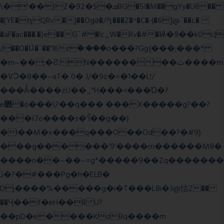
\�'��}Z�92�S�ܩBG�5I�M��gYy�Uȅ��
�[YE�դQRv�]��Ogə�/?|;���Z�^�C�-|�6]@`��c�
�aF�ac���.�}e��G`#�!c_W�Rv�#�Ѩ�9��k0c|
/��O�Ʋ�`��'16rؒ�:���o���?Gg{���;���*
�m~��;�Ƨ:N��������ٿ����m
�VϽ�8��~aT� 0� J/�9z�=�1��L!/
���Ǡ����zU��_"H���<���Ώ�?
e߻�ó���\?��q��� ���X�����g?��?
���ϊ7o����s�'Ĩ��g��}
�l��M�x���q���O��Od��?�#9}
���g������'9'����m������M8�
����n��~��~=g*�����9��Zq�������
ڏ�?�#���Pg�h�ELB�
Dj����%�����g�i�T���L8i�3@恄Z��
��Ҷ��f�eH��R U?
��pD�e����KdBq����m