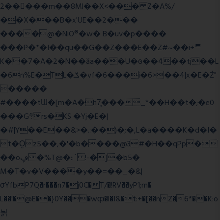
2�����m��8Ml��X<��� Z�A%/
��X���B�x'UE��֔2���
����@�NiO®�w� B�uv�p����
���P�*�I��qu��G��Z��� E��Z#~��i+ᄐ
K��7�A�2�N��ăa���U�ɢ��4��tj��L
�6n%E�TL�ݎ�vf�6���i�6>��4|x�E�Ź"
�����
#����tƜ�[m�A�h7̥���_*��H��t�;�e0
���G܊rs�֗KS �Yj�E�|
�#|Y��E��&>�.:��)�;�,L�a����K�d�I�
t�O͖z5��,�'�b����@3#�H��qPp�
��oڥ�%T@�::` !-�]�b5�
M�T�v�V����y��=��_�&|
σYfbP7Q�r���n7�j0C�T/�!RV��yP1;m�
L��'�@E��}0Y���wȹ�l�I&�t:+�[��nZ�6*��K:o
늵