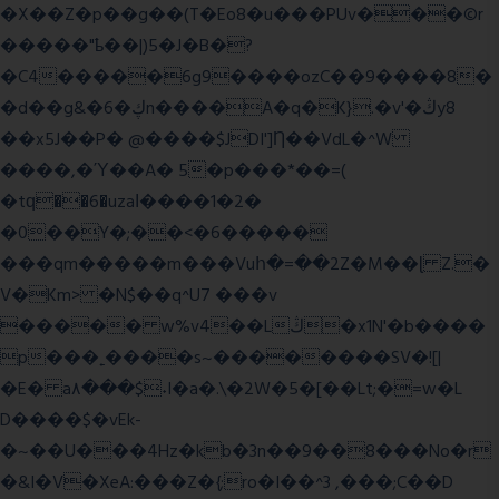
�X��Z�p��g��(T�Eo8�u���PUv���©r
�����"ҍ��|)5�J�B�?
�C4�����6g9����ozC��9����8�
�d��g&�6�ڮn����A�q�K}.�v'�ڭy8
��x5J��P� @����$JDI']Ƞ��VdL�^W
����,�Ύ��A� 5�p���*��=(
�tԛ��6�uzaІ����1�2�
�0��Y�;��<�6�����
���qm�����m���Vuհ�=��2Z�M��ɭ Z.�
V�Km> �N$��q^U7 �
��v
����� w%v4��Lڭ�x1N'�b����
p���˿����s~��������SV�![|
�E� a٨���$˖I�a�.\�2W�5�[��Lt;�=w�L
D����$�vEk-
�~��U���4Hz�kb�3n��9��8���No�r
�&I�V�XeA:���Z�{;ro�I��^3 ,���;C��D