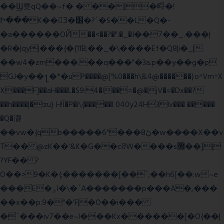
��Ϣ룟qQ��~f� � ��|�㽟�!
Ի���K��3ٓ�׸�?`�S��L�Q�-
�a������OЙ��<��?�":�_�I��7��_.���|
�R�|qy|���{�{11B;��_�\����Ef�Q8|i�_|
��w4�zm���.��q���"�3a.p��y��g�p
GJ�y��႑�*�uP����@[%0���h\&4@������}o^Vm^X
X���F]��aH���L�S9:4�l��=�@�jV�=�Dx��?
��h����|�!zu} H!Ī�P�i\{�����l 040y24H3lv��� �����
�Q�瀞
��vw�{qb�����6"���8ڻ�w����X��v
T�� @zK��'&K�G��cϑW����s޾��]|
?YF�� ?
O��>9�K�{;�������[��˝;��h6[��:w~e
���E�ۅl�\�`A�������p���A�,���
��x��p.9�"�'F|�O��i���
�`���iv7��e~l���Kx������[�O{��|