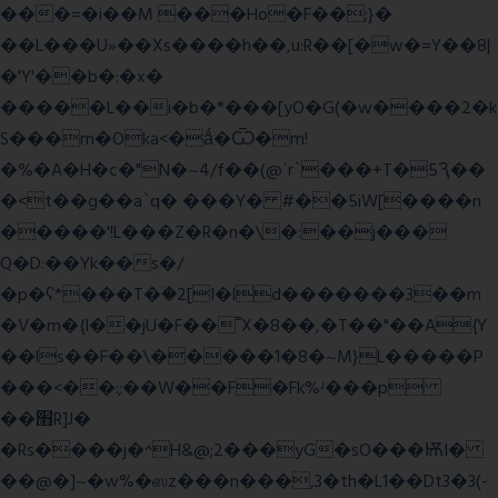
���=�i��M ���Ho�F��;}�
��L���U»��Xs����h��,u:R��[�w�=Y��8|
�'Y'��b�:�x�
�����L��i�b�*���[yO�G(�w����2�k
S���m�Oka<�ǻ�Ѿ�m!
�%�A�H�c�"N�~4/f��(@ʿr`���+T�5Ԇ��
�<t��g��a`q� ���Y� #��5iW[����n
�����'!L���Z�R�n�\�:��j���
Q�D:��Yk��s�/
�p�ʕ*���T�ؘ�2[I�ld�������3��m
�V�m�{I��jU�F��˭X�8��,�T��"��A{Y
��ls��F��\�����1�8�~M}L�����P
���<��:;��W��F�Fk%ʴ���p
��׫R]J�
�Rs����j�^H&@;2���yG�sO���ѬI�
��@�]~�w%�ஸz���n���,3�th�L1��Dt3�3(-