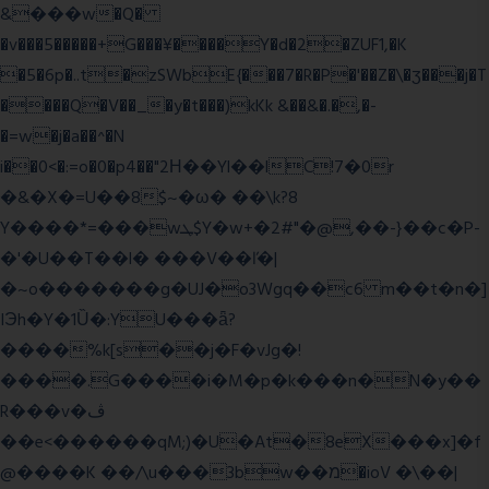
&���w�Q�
�v���5�����+G���¥����Y�d�2�ZUF1,�K
�5�6p�..t�zSWbE{���7�R�P�'��Z�\�ʒ���j�T
����Q�V��_�y�t���)kKk &��&�.�,�-
�=w�j�a��^�N
i��0<�:=o�0�p4��"2Η��Yl��lC!7�0r
�&�X�=U��8$~�ω� ��\k?8
Y����*=���wܛ$Y�w+�2#"�@,��-}��c�P-
�'�U��T��l� ���V��ľ�|
�~o�������g�UJ�o3Wgq��c6 m��t�n�]
IЭh�Y�1Ȕ�:YU���ǟ?
����%k[s��j�F�vJg�!
����.G����i�M�p�k���n�N�y��
R���v�ڤ
��e<������qM;)�U�At�8eX���x]�f
@����K ��/\u���3bw��מ�ioV �\��|