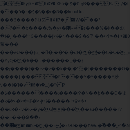
���y{�H�0��O!� X�о� $�0 gB���Bے-/�l-
���כ�^�$�\��r�8��kuuuUu-
���ӭ����[Ҷt5)�X�܉�7��W���?
�,"��b����,%�y>�޼~=�a���%�k��d؉
�I�į'��� 5����|�^:���$.�9Ͳ ·���IJ�0
荥���
���iFU���}u_�
�;��'�:�q1����C�C�_;i
�YyQ��6��~������_��}
��j����]��>>�>��k��;�"�]�������O�
����{ ����E���Y�*����Y䟞
\'��|�]�y�ݱ_�(�6�"\|?
�$����������;����r?�N��ϸ���O�볓
�k��F�|����� ?
��uR�~v�Fށ�y�G�����au�����ꑷ/
��=���Ջ��/
��՗������e���=�zεBJ���חWu�߰���˯/^�.N