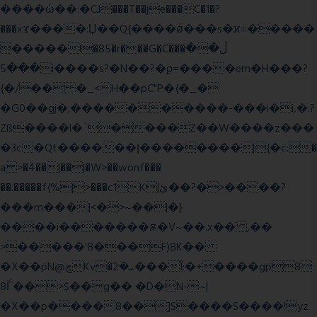
����ώ��:�CJ���T��je���C�1�?
���xϫ����:Џ��Q{����ǿ���s�ϰ=�����
�����l�85�r���G�C���ڵ��
���5i����s?�N��?�ϼ=����em�H���?
{�/�� �_<H��pC"P�{�_�
�G0��gj�;����������-���i�i,�:?
Zß����l�`����Z��W����z���
�3c�Qt������ן��������|{�c:�
a >�4��|��|�W>��wonf���
��.�����f{%|>���c1K|ئ��?�>����?
���m���|<�>~��|�}
����i�������ѫ�V~��.x�� ,��
>�����'8���F)8K��
�X��pN@ڇKv�ܝ�2���Î;�+����gp8
8Ѓ��>$��g�� �D�N-~|
�X��p����8��]S����S����!yz