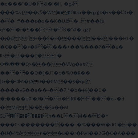
�e���"�U�ǀ &�!�H, �g/
���%v]��گ�W�(�̟�Õ�Ԃ��g,g}k�r5��ĲG�]
��`f'���s�x��K�U.ʬ�ۃ#��旼
qY��r�5��[F� Ŝ�"#�-gZ?
�j�p NTH��$�E������k���H1 �
�C�� �<�K����+��%���?��u�
K<����]'��
Փ�:��'�Q>����VVg�e#?
�����Q�]�JT�݁c�%0�R��
}G��˂IŀA�{A0��0M��$�qu|
����v5��a��-��7;*�b�裕{���ً
�:����0'�J��p�KR����e~�d
�1ME[���$a��M
5L΋�����.��'h��L�M��Ɖ�Y
���0˂����������L�%���W�dO.���
�U�4%n��u��r�Fw1��2Ɠ�C�A���