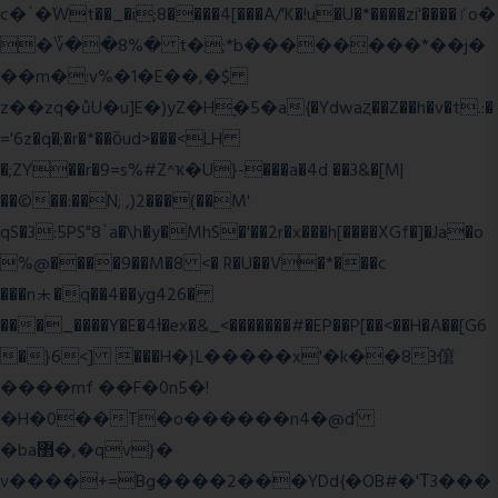
c�`�ۨWt��_�i;8����4[���A/'K�!u�U�*����zi'����ٵo�
�؆��8%� t�;*b��������*��j�
��m�:v%�1�E��,�$
z��zq�ůU�u]E�)yZ�Hׇ�5�a{�Ydwaȥ��Z��h�v�t.:�
='6z�q�;�r�*��ȍud>���<LH
�;ZY��r�9=s%#Z^ҡ�U}-���a�4d ��3&�[M|
��©��:��N; ,)2���(��M'
qS�3:5PS"8`a�\h�y�MhS�'��2r�x���h[����XGf�]�Ja�o
%@����9��M�8 <� R�U��V�*���c
���n⯸�q��4��yg426�
���_����Y�E�4Ɨ�ex�&_<�������#�EP��P[��<��H�A��[G6
�}6<] ���H�}L�����x'�k��83僒
����mf ��F�0n5�!
�H�0��T�o������n4�@ď
�ba޲�,�qv}�
v����+=Bg����2���YDd{�OB#�'Τ3���