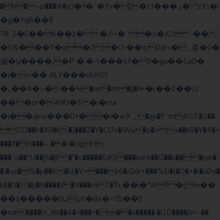
�h�~p���#�yכ�f�`�Yv�[�t3���ۑ� zX\�
�g�YgB��龺
7B`Z�E��6��ȥ��/>\�`�o�JC\ -��
�O&���Y�o�7 �U-��lc|2}Fs�_촢�0�
瀜�Ų����.�Ρ �.�-\���5f�9�gu��5aO�
�i�m��-BLY���ebh!0?
�,;��4�~���Ҹ�m�th�|j�ᇞ�r��2��U/
���or�#9U�5 �i�rsa
�i��@w���Dt��i�wӰ _�@�٣`mAG7;�2��
0Z3��h�XB�k�)���Z�Y�CC!=�iWu�p�> v��h9�Y�4�=
���f�H���~ ��<�UgH
���`ú��*U��[N�|P�"�c�����0#$���bieA��G��k���pjh�
�:�uz�%�p��K�U;�V+���k6�;Qdr+���%$l�(�O�+�I�uDy�
kŖ�0��(i�N����J�Y���mT�Ћ,��i�"W1�(m��
��ӽ�����l3ܝ(zF�Be�>7D��)!
�n#����H_lM��4�<���^�}m��s�����.�U.D����jV<-��