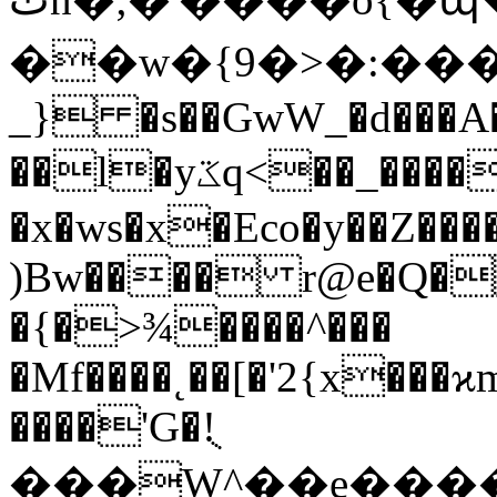
��w�{9�>�:�����>��˫
_} �s��GwW_�d���A�
��l�yػq<��_������G���W�_�z�
�x�ws�x�Eco�y��Z��
)Bw���� r@e�Q�
�{�>¾����^���
�Mf��
��˛��[�'2{x���
����'G�!ֻ
���W^��e����qP,�h�غ