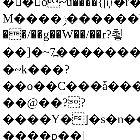
�� o~u����{|ח֧�r��6z��68�?���?
M����ݫ������Yb�O�v��D����ûw˯y��x7�����I_�/
��/��g��W��/��r?쵷
��]�~7߽����������Δ3;>R�
�~k���?
��o��C���ǡ���
��@��??
����Y�]�s�n�
����p��|