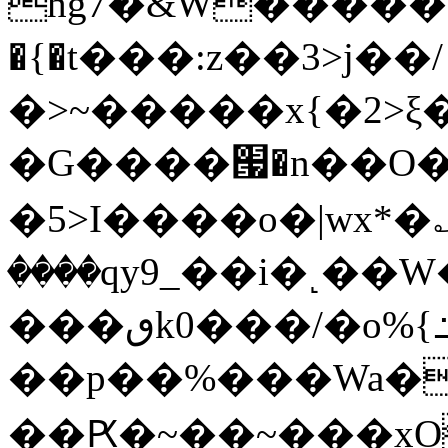
hg7�&W�����
�{�t���:z��3>j��/
�>~�����x{�2>ξ
�G����՗�n��O�
�5>I����o�|wx*�؎
����qy9_��i�˻�
���ٯk0���/�o%{߸[|���>�x�0��/
��p��%���Wa�
��Ԗ�~��~���xOIŻ���Ko{W9v^^�ד��