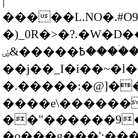
|
�����L.NO�.#O
�)_0R�>�?.�W�D�
߿�����&ۻ����ۛ�����kz��ۋ��4�6Y�_��/
��j��_I�i��~�l
�.�����:�@]��
����e\������
��"������9��W_
�o���g���';��