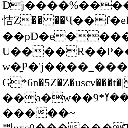
Dj����%����
恄Z�� ��Ҷ��f�
��pD�e���
U����R��P��
w�͍P�'j��֛��_�
G*6n�5Z�Z�uscv
��a�w��9*܂��ߌ�#�"=�z/no^}}
�����~
쀢nxs0������T