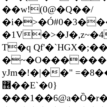
��w!(0@�Q��/
�i�>�Ó#0�3�
�1V�>�J�,z~�
T�q Qf'�`HGX�;�
�~�O������8
yJm�!�|��" =�8
޶��E`�0}
���1��6@a�Ȍ�r�4