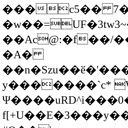
���c5�� 7�
�w��=UF�3tw3
��Ac@:�f��/�
�A�
��n�Szu��ӗ�'����C�����׻���z
y�������`c* 
Ψ����uRD^i���0
f[+U��E�3���y��