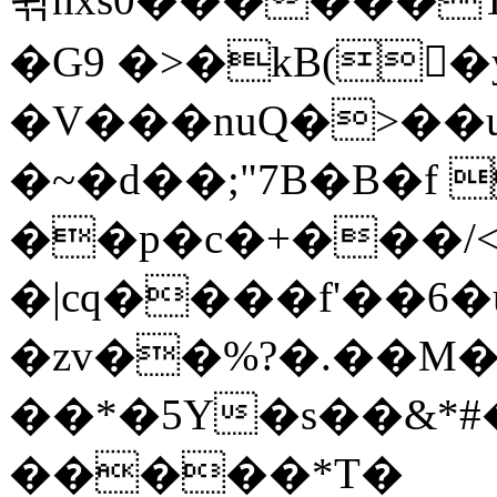
�G9 �>�kB(�ِ
�V���nuQ�>��
�~�d��;"7B�B�f 
��p�c�+���/<
�|cq����f'��6�
�zv��%?�.��M
��*�5Y�s��&*
�����*T�