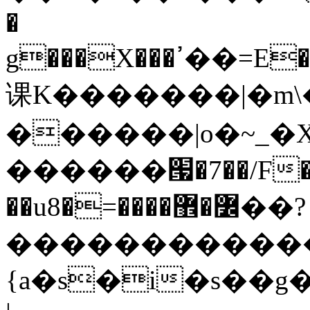
�
g���X���ߴ��=E��>��އ��ן"��s�k��o^��W��w�j4�.}
课K�������|�m\�
������|o�~_�X
������՗�7��/F��
��u8�=����߼�޾��?
������������
{a�s�i�s��g