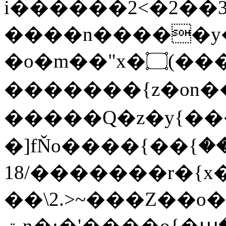
i������2<�2��3
����n�����y�^m
�o�m��"x�۝(�����Żo���Wm)��_~�S�
�������{z�on
�����Q�z�y{����}|q�
�]fŇo����ݗ����_���}��}
��/18�����r�{x��
��\2.>~���Z��o
ٽn�;�'����o{�պ�-w/