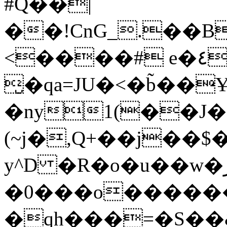
#Q��|
��!CnG_.��B
<����# e�٤`[!$r�rXt!t�A��x� F�!
̮�qa=JU�<�b̃��
�ny1(��J�
(~j�,Q+��j��$
y^D �R�o�u��w�ر�l� !�c� �
�0���o�����
�qh���=�S��&