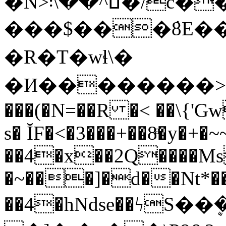
�N>ߎ^��\܃�/c����x���i����|
���$���ܿ8E��
�R�T�wɬ\�
�И��������>�
���(�N=��R �< ��\{'G
s� ĬF�<�3���+��8ͣ�y�+
��4�x��2Q����M
�~���]�d��Nt*���
��4�hNdse��ϟS