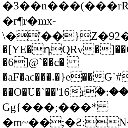
�3��n���(���r
�ғ¶r�mx-
\�'��}Z�92�S�ܩBG�5I�M��g
�[YE�դQRv�]��Ogə
�6]@`��c�
�aF�ac���.�}e��G
��O�Ʋ�`��'16rؒ�:
Gg{���;���*
�m~��;�Ƨ:N������