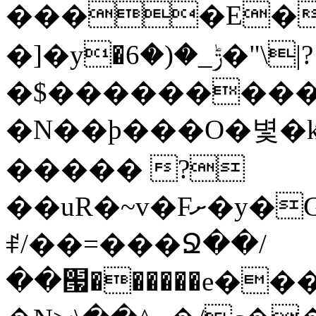
����E��
�]�y�ݱ_�(�6�"\|?
�$���������
�N��ϸ���O�볓�
����� ?
��uR�~v�Fށ�y�G�����au�����
ꑷ/��=���Ջ��/
��՗������e���=�zεBJ��