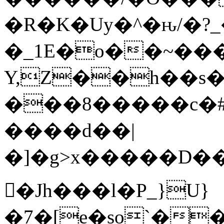
�R�K�Uy�^�ԋ/�?
�_1E�o��~���
Y,Z��h��s�
���8�����c�#�~
����d��|
�]�g>x�����D���;��
𩆿�Jh���l�P_}U}
�7�[e�so`��