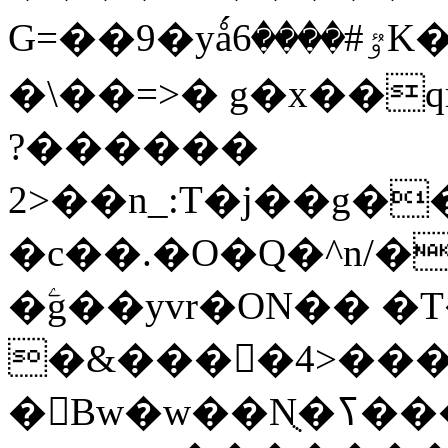
G=��9�yǻٷ#����6K�P�<������;
�\��=>� g�x��qrb���~
������?
2>��n_:T�j��g��X��3�\x��Z-
�c��.�O�Q�^n/�
�ۧg��yvr�ON�� 
�&����4>��
�󳳦Bw�w��Nֻ�ߖ�����. �ў!��}|