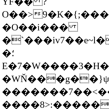
YF�� ?
O��>9�K�{;�������[��˝;��h
�O��i���
�`���iv7��e~l
�؛
E�7�W����3�H��
�WŇ���g��}ψ
�������7��<�
����8>:�����