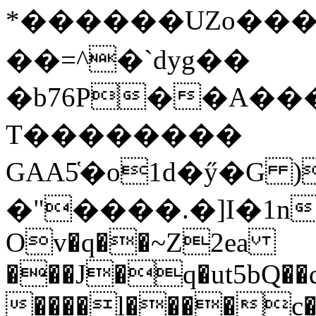
*������UZo���ח/�� ��.(��XD��3
��=^�`dyg��
�b76P��A��
T��������
GAA5̔�o1d�ӳ�G )
�"����.�]I�1n
Ov�q��~Z2ea
���J�q�ut5bQ��q
����l����c