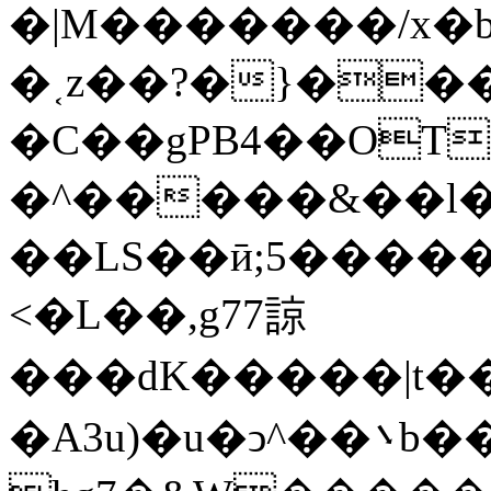
�|M�������/x�b
�˱z��?�}��
�C��gPB4��OT
�^�����&��l�������_�� 
��LS��ӣ;5�����
<�L��,g77諒
���dK�����|t��m߼�Զ?}6���qb��_��u���~ f˛��j������WCcq~s������˽a��������<�
�A3u)�u�ͻ^��܌b���ڟ���7��x��{z�?