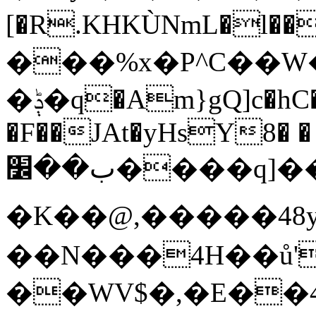
[�R.KHKÙNmL�l���ېU5���/
���%x�P^C��
�ݙ�q�Am}gQ]c�hC�Dp|:�#$2�.��F��C|
�F��JAt�yHsY8� �
ب��׼����q]��Pj
�K��@,�����48y
��N���4H��ů'
��WV$�,�E��