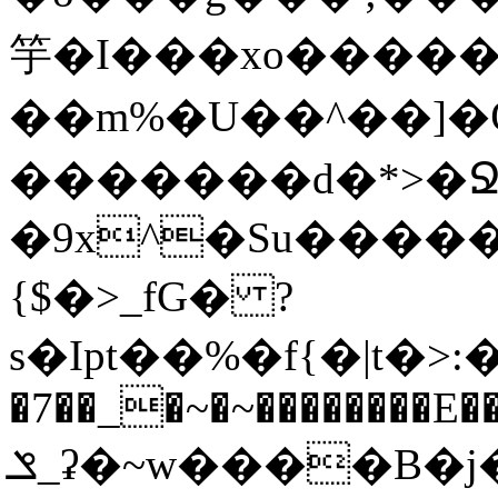
竽�I���xo������
��m%�U��^��]�Ѿߟ�2��g���v���������}"�ٗp�6nn����_v~5{�{�߿��G��
�������d�*>�Ջ
�9x^�Su�����������ۏ_������
{$�>_fG� ?
s�Ipt��%�f{�|t�>:�
�7��_�~�~��������E��
ݏ_ʡ�~w����B�j��b��l{���n�;Ϯ���uq�}