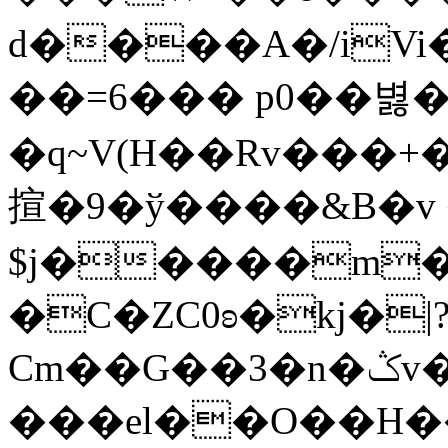
d����A�/iVi
��=6��� p0��볋
�q~V(H��Rv���
揎�9�ў����&B�v 
$j�����m�
�C�ZC0ʚ�kj�|
Cm��G��3�n�ݣv����=}�?
���el��O��H����mzݾ���1����4B����MY�m���]��e�7�Xaj׃�hg�wSwg9��wƗf��@�I�a�V����-v,5�Y���M��Ol�׿��