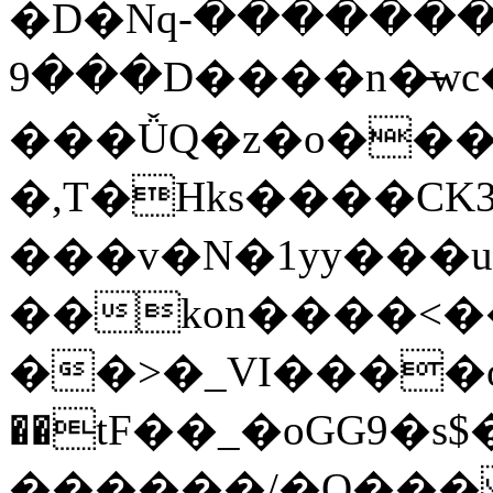
�D�Nqߖ���������-
���9D����n�̶wc�l�֑����o�{���{�:ZK�,'t��>͍ى�ݝ�/
���ǙQ�z�o����
�,T�Hks����CK
���v�N�1yy���
��kon����<�
��>�_VI����o�
��tF��_�oGG9
������/�O��� 