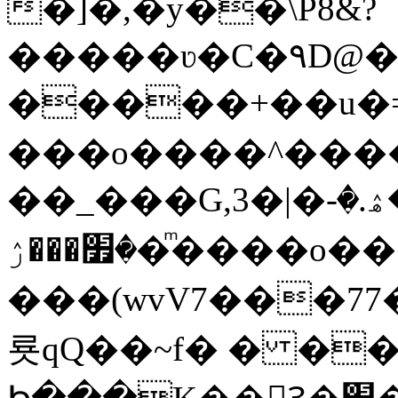
�]�,�y��\P8&?
�����ʋ�C�۹D@��
�����+��u�=s
���o����^�����կ�n�
��_���G,3�|�ޝ]�ۿ.�-
�׿���ۯ�ͫ����o����W|
���(wvV܀��8��77���7���w}a�Q\܃����Ϣ
룟qQ��~f� � �