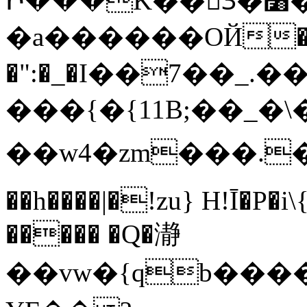
Ի���K��3ٓ�׸�?`�S��L�Q�-
�a������OЙ��
�":�_�I��7��_.��
���{�{11B;��_�\�
��w4�zm���.��q
��h����|�!zu} H!Ī�P�i
����� �Q�瀞
��vw�{qb�����6"���8ڻ�w����X��vT�� @zK