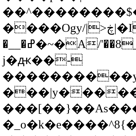
��^��������$��ٽ�P���~��4���
����Ogy/|>ڿ|�I��'A�n��1�$�}
�__�ߝ�~�Α/'��8_@A�m~�Wѻ�ׯ�9|9+>�>�=c"'��K���X�:��?
j�ԫ��-
����������y
���|y������
���[��}��As���
�_o�k�e����^8{��տ