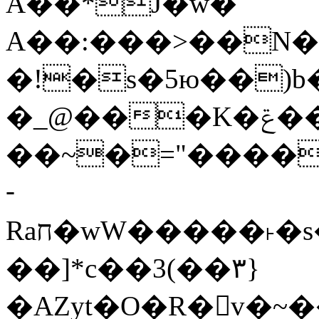
Ǎ��*J�w�
A��:���>��N�>
�!�s�5ю��)b� 
�_@���K�ݝ����G�)?#�
��~�="����
­
Raח�wW�����˫�s����N�O����6�Y��{G�h�O��� |
��]*c��3(��٣}
�AZyt�O�R�v�~�