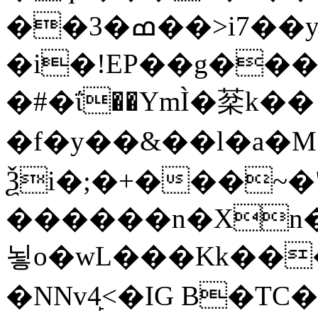
��3�ߘ��>i7��yޠH�G�ٳN�=�<�$]
�i�!EP��g��
�#�ΐ��YmÌ�棻k��
�f�y��&��l�a�M�
Ѯi�;�+���~�
������n�Xn�
뇧o�wL���Kk���Z�h��M�R�Q
�NNv4̙<�IG B�TC