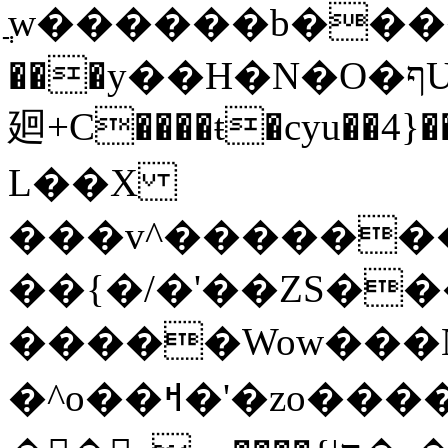
ֲw������b���
���y��H�N�O�ףU�5� o�Ȉ������
廻+C����ŧ�cyu��4}��
L��X
���v^�������כ��^��}5���N&�wGY������
��{�/�'��ZS�
�����Wow���N
�^o��ߞ�'�zo�������xO��������7�.�o����������R�v'W���������Ey�q�1~���t�u��-