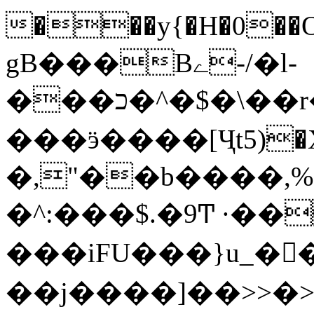
���y{�H�0��O
gB���Bے-/�l-
���כ�^�$�\��r�8��kuuuUu-
���ӭ����[Ҷt5)�X�܉�7��W�
�,"��b����,%�y>�޼~=�a���%�k��d؉�I�į'
�^:���$.�9Ͳ ·��
���iFU���}u_�
��j����]��>>�