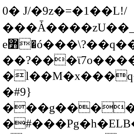
0� J/�9z�=�1��L!/
���Ǡ����zU��_
e߻�ó���\?��q��� ���X�����g?
��?���ϊ7o����
�l��M�x���
�#9}
���g�����
�#���Pg�h�ELB