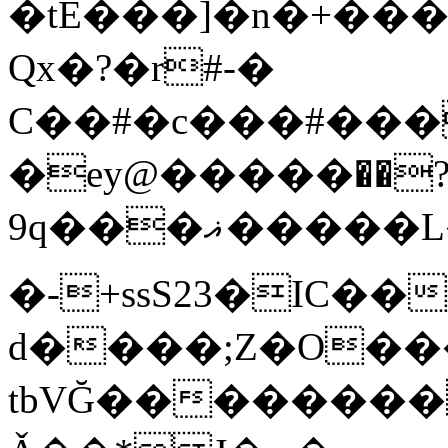
�tE���]�n�+���
Qx�
?�r#-�
C��#�c���#���
�ey@�����߾?��
9q���ޣ�����L��pQx���^^��;Q�~�~=y��$9hj�D:���IS�#�<@ԃY�
�-+ssS23�IC��
d����;Z�O��
tbVĞ��������