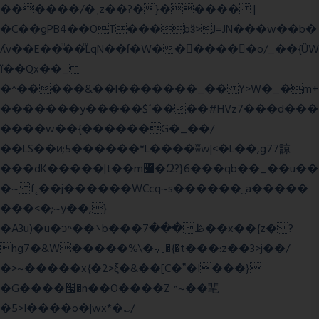
������/�˱z��?�}����� |
�C��gPB4��OT���bӟ>J=JN���w��b�
ʎv��E��ͫ��ͫLqN��ſ�W���ً����o/_��{ÛW
ї��Qx��_
�^�����&��l�������_�� Y>W�_�m+
�������y�����$ߵ����#HVz7���d���
����w��{������G�_��/
��LS��ӣ;5������*L����ʬw|<�L��,g77諒
���dK�����|t��m߼�Զ?}6���qb��_��u��
�~ f˛��j������WCcq~s������˽a�����
���<�;~y��,}
�A3u)�u�ͻ^��܌b���ڟ���7��x��{z�?
hg7�&W�����%\�䶷�{�t���:z��3>j��/
�>~�����x{�2>ξ�&��[C�ˮ�I���}
�G����՗�n��O����Z ^~��靟
�5>I����o�|wx*�؎/