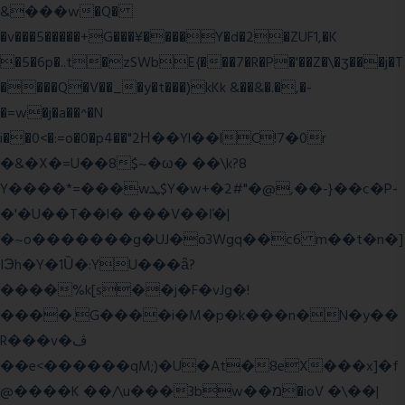
&���w�Q�
�v���5�����+G���¥����Y�d�2�ZUF1,�K
�5�6p�..t�zSWbE{���7�R�P�'��Z�\�ʒ���j�T
����Q�V��_�y�t���)kKk &��&�.�,�-
�=w�j�a��^�N
i��0<�:=o�0�p4��"2Η��Yl��lC!7�0r
�&�X�=U��8$~�ω� ��\k?8
Y����*=���wܛ$Y�w+�2#"�@,��-}��c�P-
�'�U��T��l� ���V��ľ�|
�~o�������g�UJ�o3Wgq��c6 m��t�n�]
IЭh�Y�1Ȕ�:YU���ǟ?
����%k[s��j�F�vJg�!
����.G����i�M�p�k���n�N�y��
R���v�ڤ
��e<������qM;)�U�At�8eX���x]�f
@����K ��/\u���3bw��מ�ioV �\��|