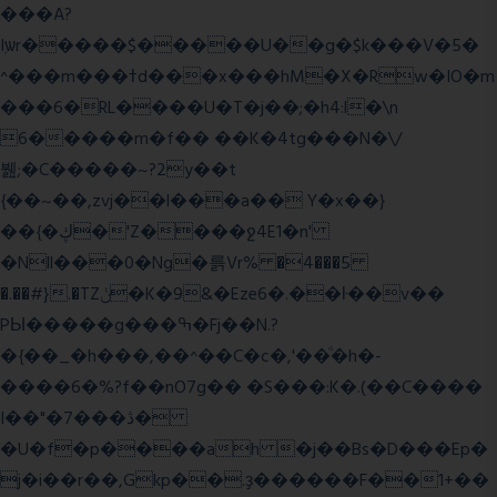
���A?
Iۭѡr�����$�����U��g�$k���V�5�
^���m���ߙd���x���hM�X�Rw�IO�m
���6�RL����U�T�j��;�h4:l�\n
6�����m�f�� ��K�4tg���N�\/
뷆;�C�����~?2y��t
{��~��,zvj��l���a�� Y�x��}
��{�ڮ�'Z����
ջ4E1�n'
�Nll���0�Ng�륽Vr% �4���5
�.��#}.�TZݩ�K�9&�Eze6�.��ŀ��v��
PЫ�����g���ߒ�Fj��N.?
�{��_�h���,��^��C�c�,'��ͦ�h�-
����6�%?f��nO7 g�� �S���:K�.(��C����
I��"�7 ���ڎ�
�U�f�p����ah �j��Bs�D���Ep�
j�i��r��,Gkp��.ҙ������F��1+��