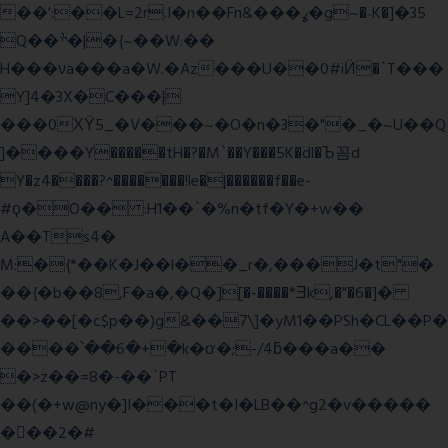
��':��L=2r.I�n��Fn&���ߩ�g~�˴K�]�35
Q��ׯ�|�{~��W:��
H���νa���a�W.�Az���U��0#iӤ�`T���
Y]4�3X�C���|
���0ХΫ5_�V���~�O�n�3�"�_�~U��Q
]����Y�����tH�?�M`��Y���5K�dl�Ъ꼼d
Y�z4����?^�������!le�|������f��e-
#ϙ�O�� :H1��`�%n�tf�Y�+w��
A��Ts4�
M:�{*��K�J��l��_r�,���J�t"�
��{�b��8,F�a�,�Q�][�-����*Ǝk,�"�6
�]�
��>��[�c$p��)g&��7\]�yM1��PSh�CL��P�
����՝��6�+�k�ơ�;-/4ƃ���a��
�>z��=8�-��`PT
��(�+w@ny�]I���t�I�LB��^g2�v�����
��ٕ�2�#