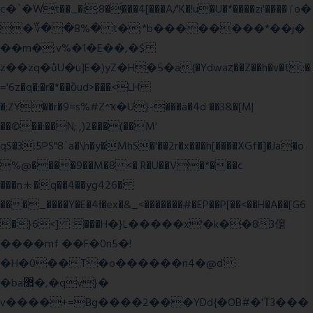
c�`�ۨWt��_�i;8����4[���A/'K�!u�U�*����zi'����ٵo�
�؆��8%� t�;*b��������*��j�
��m�:v%�1�E��,�$
z��zq�ůU�u]E�)yZ�Hׇ�5�a{�Ydwaȥ��Z��h�v�t.:�
='6z�q�;�r�*��ȍud>���<LH
�;ZY��r�9=s%#Z^ҡ�U}-���a�4d ��3&�[M|
��©��:��N; ,)2���(��M'
qS�3:5PS"8`a�\h�y�MhS�'��2r�x���h[����XGf�]�Ja�o
%@����9��M�8 <� R�U��V�*���c
���n⯸�q��4��yg426�
���_����Y�E�4Ɨ�ex�&_<�������#�EP��P[��<��H�A��[G6
�}6<] ���H�}L�����x'�k��83僒
����mf ��F�0n5�!
�H�0��T�o������n4�@ď
�ba޲�,�qv}�
v����+=Bg����2���YDd{�OB#�'Τ3���