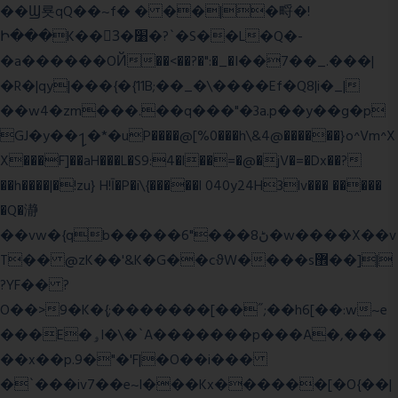
��Ϣ룟qQ��~f� � ��|�㽟�!
Ի���K��3ٓ�׸�?`�S��L�Q�-
�a������OЙ��<��?�":�_�I��7��_.���|
�R�|qy|���{�{11B;��_�\����Ef�Q8|i�_|
��w4�zm���.��q���"�3a.p��y��g�p
GJ�y��႑�*�uP����@[%0���h\&4@������}o^Vm^X
X���F]��aH���L�S9:4�l��=�@�jV�=�Dx��?
��h����|�!zu} H!Ī�P�i\{�����l 040y24H3lv��� �����
�Q�瀞
��vw�{qb�����6"���8ڻ�w����X��v
T�� @zK��'&K�G��cϑW����s޾��]|
?YF�� ?
O��>9�K�{;�������[��˝;��h6[��:w~e
���E�ۅl�\�`A�������p���A�,���
��x��p.9�"�'F|�O��i���
�`���iv7��e~l���Kx������[�O{��|