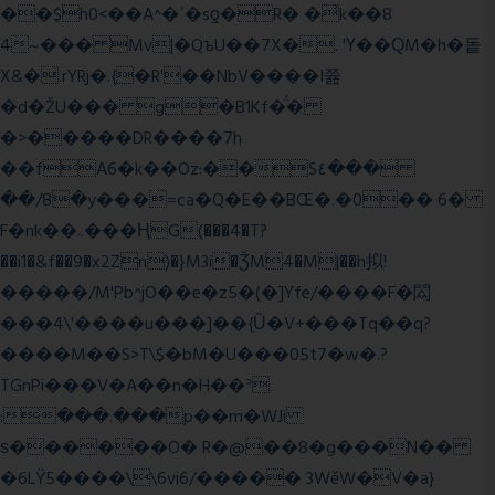
��$h0<��A^�ʿ�sƍ�R� �͗k��8
4~��� Mv|�QъU��7X�. 'Ү��ԚM�h�돝
X&�.rYRj�.{�R'��NbV����I쯆
�d�ŽU��� g�B1Kf�̈́�
�>�����DR����7h
��fA6�k�
�Oz:��S٤���
��/8�y���=ca�Q�E��BŒ�.�0�� 6�
F�nk��ۦ���ҢG(���4�T?
��i1�&f��9�x2Zn)�}M3i�ǮM4�M|��h拟!
�����/M'Pb^jO��e�z5�(�]Yfe/����F�閦
���4\'����u���]��{Ȕ�V+���Tq��q?
����M��S>T\$�bM�U���05t7�w�.?
TGnPi���V�A��n�H��ᐣ
:���.���p��m�WJi
ѕ������O� R�@��8�g���N��
�6LŸ5����\\6vi6/����� 3WěW�V�a}