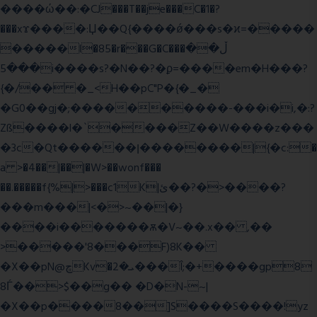
����ώ��:�CJ���T��je���C�1�?
���xϫ����:Џ��Q{����ǿ���s�ϰ=�����
�����l�85�r���G�C���ڵ��
���5i����s?�N��?�ϼ=����em�H���?
{�/�� �_<H��pC"P�{�_�
�G0��gj�;����������-���i�i,�:?
Zß����l�`����Z��W����z���
�3c�Qt������ן��������|{�c:�
a >�4��|��|�W>��wonf���
��.�����f{%|>���c1K|ئ��?�>����?
���m���|<�>~��|�}
����i�������ѫ�V~��.x�� ,��
>�����'8���F)8K��
�X��pN@ڇKv�ܝ�2���Î;�+����gp8
8Ѓ��>$��g�� �D�N-~|
�X��p����8��]S����S����!yz