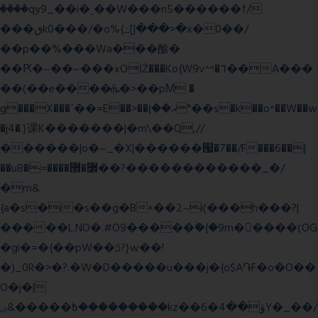
����qy9_��i�˻��W���n5������f/
���ٯk0���/�o%{߸[|���>�x�0��/
��p��%���Wa���酴�
��Ԗ�~��~���xOIŻ���Ko{W9v^^�ד��A���
��(��e����ܞ�>��pΜ �
g���X���ߴ��=E��>��އ��ן"��s�k��o^��W��w
�j4�.}课K�������|�m\��Q,//
������|o�~_�X|������՗�7��/F���6��|
��u8�=����߼�޾��?������������_�/
�m&
{a�s�i�s��g�B×��2~i(���h���?|
�����L.NO�.#O9�����ۙ�{�9m��ً���ӷOG
�gi�=
�{��pW��ݿ?}w��!
�)_0R�>�?.�W�D�����u���j�{o$A֏F�o�O��
O�j�|
߿�����&ۻ����ۛ�����kz��ۋ��4�6Y�_��/