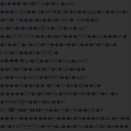
�e���"�U�ǀ &�!�H, �g/
���%v]��گ�W�(�̟�Õ�Ԃ��g,g}k�r5��ĲG�]
��`f'���s�x��K�U.ʬ�ۃ#��旼
qY��r�5��[F� Ŝ�"#�-gZ?
�j�p NTH��$�E������k���H1 �
�C�� �<�K����+��%���?��u�
K<����]'��
Փ�:��'�Q>����VVg�e#?
�����Q�]�JT�݁c�%0�R��
}G��˂IŀA�{A0��0M��$�qu|
����v5��a��-��7;*�b�裕{���ً
�:����0'�J��p�KR����e~�d
�1ME[���$a��M
5L΋�����.��'h��L�M��Ɖ�Y
���0˂����������L�%���W�dO.���
�U�4%n��u��r�Fw1��2Ɠ�C�A���