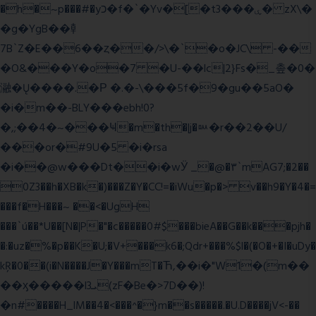
�h�~p���#�yכ�f�`�Yv�[�t3���ۑ� zX\�
�g�YgB��龺
7B`Z�E��6��ȥ��/>\�`�o�JC\ -��
�O&���Y�o�7 �U-��lc|2}Fs�_촢�0�
瀜�Ų����.�Ρ �.�-\���5f�9�gu��5aO�
�i�m��-BLY���ebh!0?
�,;��4�~���Ҹ�m�th�|j�ᇞ�r��2��U/
���or�#9U�5 �i�rsa
�i��@w���Dt��i�wӰ _�@�٣`mAG7;�2��
0Z3��h�XB�k�)���Z�Y�CC!=�iWu�p�> v��h9�Y�4�=
���f�H���~ ��<�UgH
���`ú��*U��[N�|P�"�c�����0#$���bieA��G��k���pjh�
�:�uz�%�p��K�U;�V+���k6�;Qdr+���%$l�(�O�+�I�uDy�
kŖ�0��(i�N����J�Y���mT�Ћ,��i�"W1�(m��
��ӽ�����l3ܝ(zF�Be�>7D��)!
�n#����H_lM��4�<���^�}m��s�����.�U.D����jV<-��