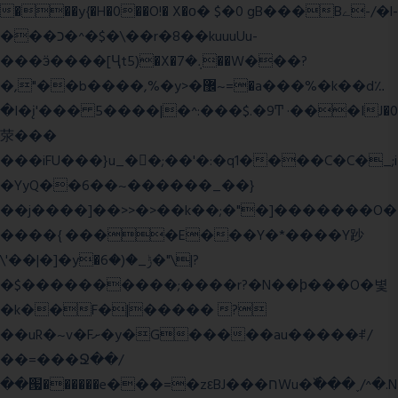
���y{�H�0��O!� X�о� $�0 gB���Bے-/�l-
���כ�^�$�\��r�8��kuuuUu-
���ӭ����[Ҷt5)�X�܉�7��W���?
�,"��b����,%�y>�޼~=�a���%�k��d؉
�I�į'��� 5����|�^:���$.�9Ͳ ·���IJ�0
荥���
���iFU���}u_�
�;��'�:�q1����C�C�_;i
�YyQ��6��~������_��}
��j����]��>>�>��k��;�"�]�������O�
����{ ����E���Y�*����Y䟞
\'��|�]�y�ݱ_�(�6�"\|?
�$����������;����r?�N��ϸ���O�볓
�k��F�|����� ?
��uR�~v�Fށ�y�G�����au�����ꑷ/
��=���Ջ��/
��՗������e���=�zεBJ���חWu�߰���˯/^�.N