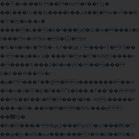
���=�i��M ���Ho�F��;}�
��L���U»��Xs����h��,u:R��[�w�=Y��8|
�'Y'��b�:�x�
�����L��i�b�*���[yO�G(�w����2�k
S���m�Oka<�ǻ�Ѿ�m!
�%�A�H�c�"N�~4/f��(@ʿr`���+T�5Ԇ��
�<t��g��a`q� ���Y� #��5iW[����n
�����'!L���Z�R�n�\�:��j���
Q�D:��Yk��s�/
�p�ʕ*���T�ؘ�2[I�ld�������3��m
�V�m�{I��jU�F��˭X�8��,�T��"��A{Y
��ls��F��\�����1�8�~M}L�����P
���<��:;��W��F�Fk%ʴ���p
��׫R]J�
�Rs����j�^H&@;2���yG�sO���ѬI�
��@�]~�w%�ஸz���n���,3�th�L1��Dt3�3(-