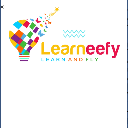
��o��C���ǡ���,����*�3��#eۧ_>\��z
�K{DQg�Ϯ��]u��3o�V~�/��@��??
����Y�]�s�n���s
h_��������/
����p��|
��^��������$��ٽ�P���~��4���Snn^
$ ����Ogy/|>ڿ|�I��'A�n��1�$�}
�__�ߝ�~�Α/'��8_@A�m~�Wѻ�ׯ�9|9+>�>�
=c"'��K���X�:��?j�ԫ��-
����������y���mK���?/
���|y���������_N $��!8w�//
���[��}��As���3�P�k��{_?
�_o�k�e����^8{��տ���޾���
i������2<�2��3>��Η�Ņz������:��^��
��_��~�9_Oz��9l�����O��Ż˗����
)�4޽��-����n�����y�^m��݆{ڧ�/
�o�m��"x�۝(�����Żo���Wm)��_~�S�