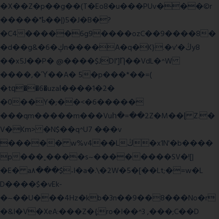
�X��Z�p��g��(T�Eo8�u���PUv���©r
�����"ҍ��|)5�J�B�?
�C4�����6g9����ozC��9����8�
�d��g&�6�ڮn����A�q�K}.�v'�ڭy8
��x5J��P� @����$JDI']Ƞ��VdL�^W
����,�Ύ��A� 5�p���*��=(
�tԛ��6�uzaІ����1�2�
�0��Y�;��<�6�����
���qm�����m���Vuհ�=��2Z�M��ɭ Z.�
V�Km> �N$��q^U7 �
��v
����� w%v4��Lڭ�x1N'�b����
p���˿����s~��������SV�![|
�E� a٨���$˖I�a�.\�2W�5�[��Lt;�=w�L
D����$�vEk-
�~��U���4Hz�kb�3n��9��8���No�r
�&I�V�XeA:���Z�{;ro�I��^3 ,���;C��D