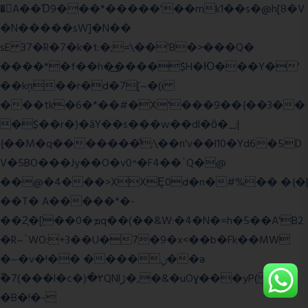
�A��Ɗ9���*�����'��mk1��s�@h[8�V
�N�����sW]�N��
sE 37�R�7�k�t:�;=\��'B�>���Q�
����*�f��h�͢����$H�Ю���Y�'
��kņ��r�d�7[~�(i
���tk�6�*��#�X'���9��{��3��
�$��r�)�āY��s���w��dl�ȏ�_;|
{��M�q�������̆;\��n'v��l10�Yd6�5D
V�5BO���Jy��O�v0^�F4��`Q�@
��@�4���>XXȨ0d�n�#%�� �{�|
��T� A�����*�-
��2͔�[��0�ܡq��(��&W:�4�N�=h�5��A'B2
�R~`WO:+3��U�7�9�x<��b�Fk��MW
�~�v�!�� ����ݧ��a
ّ�7(���l�c�)�۲QNlڙ�,�&�uOɣ���yP( z�D|
�B�!�-