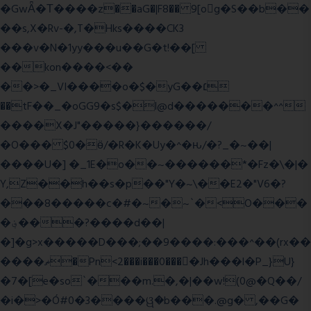
�GwǞ�Τ����z��aG�|F8�� 9[og�S��b��
��s,X�Rv-�,T�Hks����CK3
���v�N�1yy���u��G�t!��[
��kon����<��
��>�_VI����o�$�yG��׆
��tF��_�oGG9�s$�l@d�������^^
����X�J"�����}������/
�O��� $0�ӫ/�R�K�Uy�^�ԋ/�?_�~��|
����U�] �_1E�o��~������*�Fz�\�|�
Y,Z��h��s�p��"Y�~\��E2�"V6�?
���8�����c�#�~�~`�<O���
�؋���?����d��|
�]�g>x�����D���;��9����:���^��(rx��
����ޡ�Pn<2���i���0���𩆿�Jh���l�P_}U}
�7�[e�so`���m.�,�|��w!(0@�Q��/
�i�>�Ó#0�3����ୱ�b���.@g� ,��G�