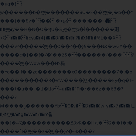
�uq�}
ֲw������b��������8O�E���,�b��*
���{��8v����+@���:���^)޾
���y��H�N�O�ףU�5� o�Ȉ������廻
+C����ŧ�cyu��4}����8{��r��]�,?��XNF��푺L��X
���v^�������כ��^��}5���N&�wGY��
����c�}��{�/�'��ZS�������{���?
�����Wow���N>糙
�^o��ߞ�'�zo�������xO��������7�.�o
����������R�v'W���������Ey�q�1~
���t�u��-�� o~u����{|ח֧�r��6z��68�?
���?
M����ݫ������Yb�O�v��D����ûw˯y��x7�����I_
�/��/��g��W��/��r?쵷
��]�~7߽����������Δ3;>R��H>,�G��ו�:�
���� `I���z���}?�~k���?