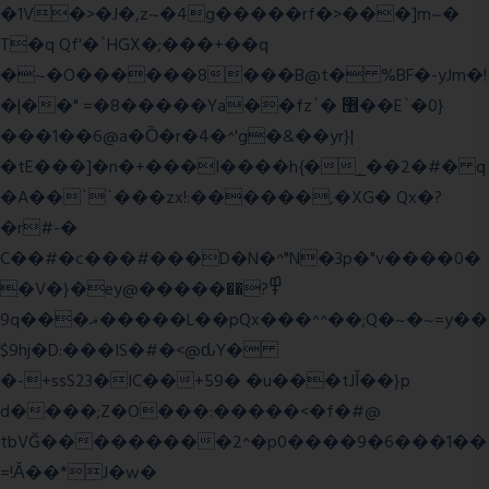
�1V�>�J�,z~�4g�����rf�>���]m~�
T�q Qf'�`HGX�;���+��q
�~�O������8���B@t� %BF�-yJm�!
�|��" =�8�����Ya��fz`� ޶��E`�0}
���1��6@a�Ȍ�r�4�^'g�&��yr}|
�tE���]�n�+���I����h{�_̣��2�#� q
�A��``���zx!:������,�XG� Qx�
?
�r#-�
C��#�c���#���D�N�^"N�3p�"v����0�
�V�}�ey@�����߾?��
9q���ޣ�����L��pQx���^^��;Q�~�~=y��
$9hj�D:���IS�#�<@ԃY�
�-+ssS23�IC��+59� �u���tJǏ��}p
d����;Z�O���:�����<�f�#@
tbVĞ���������2^�p0����9�6���1��
=!Ǎ��*J�w�