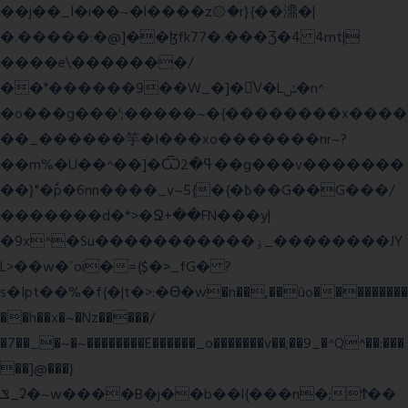
��j��_I�i��~�l����z۞�r}{��濎�|
�.�����:�@]��ɮfk77�.���Ʒ�4 4mt|
����e\�������/
��"������9��W_�]�ͮV�Lݽ�n^
�o���g���';�����~�{��������x����
��_������竽�I���xo�������nr~?
��m%�U��^��]�Ѿߟ�2��g���v�������
��}"�ٗp�6nn����_v~5{�{�߿��G��G���/
�������d�*>�Ջ+��FN���y|
�9x^�Su�����������ۏ_��������JY
L>��w�ˋoi�={$�>_fG� ?
s�Ipt��%�f{�|t�>:�ϴ�w�n��,��ûo���������
��h��x�~�Nz�����/
�7��_�~�~��������E������_o�������v��;��9_�^Q^��:���
��]@���}
ݏ_ʡ�~w����B�j��b��l{���n�;Ϯ��