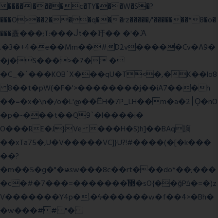
����l����c�TY���W�S�?
���O>��2���q���rz�����/'�������*8�o�
���矗���;T:���ᒎt��吁�� �'�.Ὰ
.�3�+4�e��Mm��#D2v�����Cv�A9�
�j�S���>�7� �
�C_�`���KOB`X���qU�T<�,�K��lo8
8��t�pW(�F�'>��������j��iA7���h
��=�x�\n�/o�L'@��ȄH�7P_LH��m�a�2׀Ǫ�nO
�p�-���t��Q9`�l����i�
O���RE�J}Ve ���H�S)h]��BAq謪
��xTa75�,U�V��
���VC]}U?!#��
��(�[�k���
��?
�m��5�g�"�ѩsw���8c��rt���do*��;���
�c�#�޳�ͯ������=���7�sO{��ğPݿ�=�)z
V�������Y4p�.�ϟ������w�f��4>�Bh�
�w���# # "�