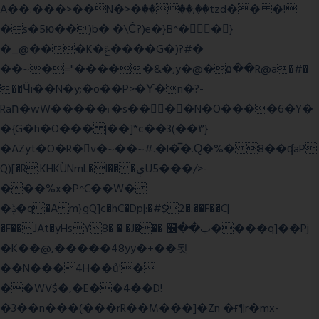
A��:���>��N�>�ٝ����;��tzd�� �!
�s�5ю��)b� �\Ĉ?)e�}B^��}
�_@���K�ݝ����G�)?#�
��~�="�����&�;y�@�۵��R@a�#�
��Ӵi��N�y;�o��P>�ϒ�n�?­
Raח�wW�����˫�s����N�O����6�Y�
�{G�h�O��� |��]*c��3(��٣}
�AZyt�O�R�v�~��~#.�l�̿�.Ԛ�%� 8��ʠaP
Q)[�R.KHKÙNmL�l���ېU5���/>-
���%x�P^C��W�
�ݙ�q�Am}gQ]c�hC�Dp|:�#$2�.��F��C|
�F��JAt�yHsY8� � �J��� ب��׼����q]��Pj
�K��@,�����48yy�+��됫
��N���4H��ů'�
��WV$�,�E��4��D!
�3��n���(���rR��M���]�Zn �ғ¶r�mx-