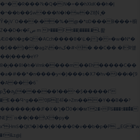
�^��R���?k�Q�:N�=��hXkiK��h�|
�^��b��$w���N�I�w�Z8Ɲ ͚�
Ŷ�įV`O���:��%�@�*ʊD���B���+櫥
Z��D�r�Fص m Iʶ���F.t��)����.�L뢅
Æi0�N�g�Q�ACch����8�\L�j]�=�w�N*�
�$��)��ag2\�nک�#<� ��C�� �IR얲
��|����eY?
8�j��8I�h�Vmk����m��Eh�����C��
�a�#��*�n����y<�)���s�X7�hv�J��i�[9
�A���6`
pǮ�ԡ(�����1��^�$�����I־
�E��Ϥ^g��'0|ꠓ[[4ΐ�>Zm���Y��B��?
������j��JF�X�ך�Ʊ0�I�мT2�>P̶S���t���ͩ�
NE]`is��(��\X�py�
x"HmS�QK1�3��(�1���0�v��b�p�P؃;EG�"w
�f&z@|