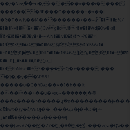
��/�N>ߎ^��\܃�/c����x���i����|
���$���ܿ8E���O�����+�x��|
�R�T�wɬ\� �И��������>��~ɻ����p%/
���(�N=��R �< ��\{'Gwg�o,!�^�#���Wd|�Ow�-s�
ĬF�<�3���+��8ͣ�y�+�~~A:N���.v�3��}�-?8��
��4�x��2Q����Msq�vQv�mKGG��
�~���]�d��Nt*����e�9U3C]]'g�����~�ƶ�l
K��~�]_�5�.�I��,��\o_|
��4�hNdse��ϟS��ܷ��HQ�+���� ���
�]�,�y��\P8&?
�����ʋ�C�۹D@��v�]�h��It
�����+��u�=sο~�ܿ�����j�믯
���o����^�����կ�n���������jv��:�
o׫lwt�}y�ζ/W˫Q|��_���G,3�|�ޝ]�ۿ.�-
�׿���ۯ�ͫ����o����W|
���(wvV܀��8��77���7���w}a�Q\܃��