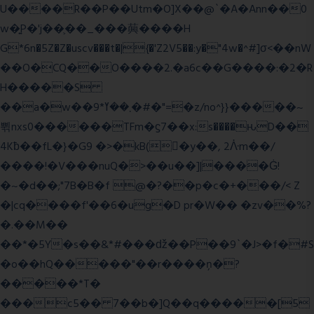
U����R��P��Utm�O]X��@`�A�Ann��0
w�͍P�'j��֛��_���䕟����H
G*6n�5Z�Z�uscv���t�|{�'Z2V5��:y�"4w�^#]σ<��nW
��O�CQ��O����2.�a6c��G����:�2�R
H�����S
��a�w��9*܂��ߌ�#�"=�z/no^}}�����~
쀢nxs0������TFm�ϛ7��x:s����ԋD��
4Kƀ��fL�}�G9 �>�kB(�ِy��, 2ᐿm��/
����!�V���nuQ�>��u��]|����Ġ!
�~�d��;"7B�B�f @�?��p�c�+���/< Z
�|cq����f'��6�ug�D pr�W�� �zv��%?
�.��M��
��*�5Y�s��&*#���ǆ��P��9`�J>�f�#S
�o��hQ�����"��r����ņ�?
�����*T�
���c5�� 7��b�]Q��q�����[5