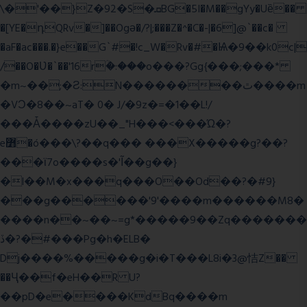
\�'��}Z�92�S�ܩBG�5I�M��gYy�Uȅ��
�[YE�դQRv�]��Ogə�/?|;���Z�^�C�-|�6]@`��c�
�aF�ac���.�}e��G`#�!c_W�Rv�#�Ѩ�9��k0c|
/��O�Ʋ�`��'16rؒ�:���o���?Gg{���;���*
�m~��;�Ƨ:N��������ٿ����m
�VϽ�8��~aT� 0� J/�9z�=�1��L!/
���Ǡ����zU��_"H���<���Ώ�?
e߻�ó���\?��q��� ���X�����g?��?
���ϊ7o����s�'Ĩ��g��}
�l��M�x���q���O��Od��?�#9}
���g������'9'����m������M8�
����n��~��~=g*�����9��Zq�������
ڏ�?�#���Pg�h�ELB�
Dj����%�����g�i�T���L8i�3@恄Z��
��Ҷ��f�eH��R U?
��pD�e����KdBq����m