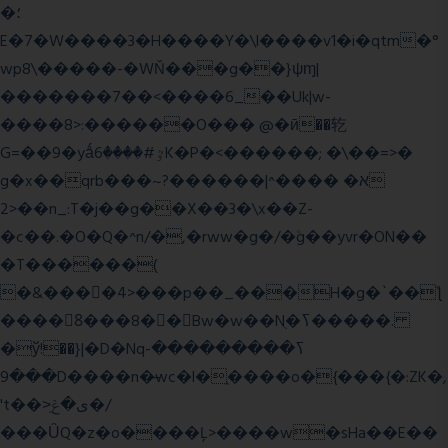
�؛
E�7�W����3�H����Y�\l����v1�i�qtm�°
wp8\�����-�WŇ���g��}ψɱ|
�������7��<���
�6_��Uk|w-
����8>:������O��� @�ӣ��䢀
G=��9�yǻٷ#����6K�P�<������; �\��=>�
g�x��qrb���~א� ����^|������?
2>��n_:T�j��g��X��3�\x��Z-
�c��.�O�Q�^n/�,�rww�g�/�ۧg��yvr�ON��
�T������(
�&����4>���p��_���H�g�`��ƪ
����8َ���8� �󳳦Bw�w��Nֻ�ߖ�����.
�ў!��}|�D�Nqߖ���������-
���9D����n�̶wc�l�֑����o�{���{�:ZK�,
't��>͍ى�ݝ�/
���ǙQ�z�o����Ļ>����w�sHa��E��