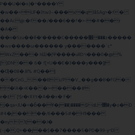
P��U�l�x{�^����Y
�w��=UF�3tw3~���x�qIå5Ag>�f�
��Ac@:�f��/���6��?�>-�#��r
�A�
��n�Szu��ӗ�'����C�����׻���z�����
�wx����ω������ y�������`c*
WxZ��� hШ�|Ψ����uRD^i���0�@%
[)DN�� 6� f[+U��E�3���y���]|
�Ƣ�08�.8% #Q��|
��!CnG_.��Bu'P�V_��g��B�FG�
�!A�>K���><����#
e�٤`[!$r�rXt!t�A��x� F�!
̮�qa=JU�<�b̃��Ұ�j��)����$dL΢�y�o�D
#4�j����/6���5#�H1l���
�ny1(��J�
(~j�,Q+��j��$��7����5�PD�99-y^D