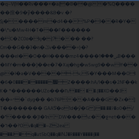
�q~V(H��Rv���+�a{�8��@�%Q����
��揎�9�ў����&B�v �?
$j�����m�d4��%P�l��R�Y�
�\*u�Mw4H�T���F������
�C�ZC0ʚ�kj�|?ͮ��� ��?
Cm��G��3�n�ݣv����=}�?
���el��O��H����mzݾ���1����4B���
�MY�m���]��e�7�Xaj׃�hg�wSwg9��wƗf��
@�I�a�V����-v,5�Y���M��Ol
�׿���������0�6Z����:hA/I��s�2NF��k
K� *������UZo���ח/�� ��.(��XD��3
��=^�`dyg�� �b76P��A���G�Zx�]
T�������� GAA5̔�o1d�ӳ�G )��:��ℱ�o0�/
�"����.�]I�1nDW���\c��ջ+et���
�ר��?Ov�q��~Z2ea
���J�q�ut5bQ��q�lǊ�R���Y����{��