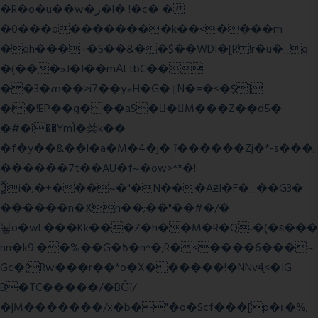
�R�o�u��w�ر�l� !�c� �
�0���o��������k��<����m
�qh���=�S��&��$��WDI�[R !r�u�_q
�(���»J�I��mΑLtbC��
��3�ߘ��>i7��yޠH�G�ٳN�=�<�$]
�i�!EP��g���aS��M���Z��d5�
�#�ΐ��YmÌ�棻k��
�f�y��&��l�a�M�4�j�ˎī������Zj�*-s���;
������7t� �AU�f~�ow>^*�!
Ѯi�;�+���~�"�N���AƶI�F�_��G3�
������n�Xn��;��"��#�/�
뇧o�wL���Kk���Z�h��M�R�Q˶�(�ɛ���
nn�k9:��%��G�߿�n^�;R�<����6���~
Gc�(Rw���r��*o�X������!�NNv4̙<�IG
B�TC�����/�BĜï/
�|M�������/x�b�"�o�Scf���[p�г�%;