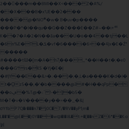
2�����m��8Ml��X<��� Z�A%/
��X���B�x'UE��֔2���
����@�NiO®�w� B�uv�p����
���P�*�I��qu��G��Z��� E��Z#~��i+ᄐ
K��7�A�2�N��ăa���U�ɢ��4��tj��L
�6n%E�TL�ݎ�vf�6���i�6>��4|x�E�Ź"
�����
#����tƜ�[m�A�h7̥���_*��H��t�;�e0
���G܊rs�֗KS �Yj�E�|
�#|Y��E��&>�.:��)�;�,L�a����K�d�I�
t�O͖z5��,�'�b����@3#�H��qPp�
��oڥ�%T@�::` !-�]�b5�
M�T�v�V����y��=��_�&|
σYfbP7Q�r���n7�j0C�T/�!RV��yP1;m�
L��'�@E��}0Y���wȹ�l�I&�t:+�[��nZ�6*��K:o
늵