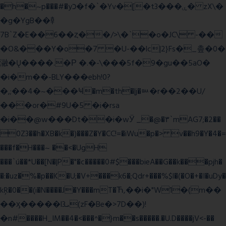
�h�~p���#�yכ�f�`�Yv�[�t3���ۑ� zX\�
�g�YgB��龺
7B`Z�E��6��ȥ��/>\�`�o�JC\ -��
�O&���Y�o�7 �U-��lc|2}Fs�_촢�0�
瀜�Ų����.�Ρ �.�-\���5f�9�gu��5aO�
�i�m��-BLY���ebh!0?
�,;��4�~���Ҹ�m�th�|j�ᇞ�r��2��U/
���or�#9U�5 �i�rsa
�i��@w���Dt��i�wӰ _�@�٣`mAG7;�2��
0Z3��h�XB�k�)���Z�Y�CC!=�iWu�p�> v��h9�Y�4�=
���f�H���~ ��<�UgH
���`ú��*U��[N�|P�"�c�����0#$���bieA��G��k���pjh�
�:�uz�%�p��K�U;�V+���k6�;Qdr+���%$l�(�O�+�I�uDy�
kŖ�0��(i�N����J�Y���mT�Ћ,��i�"W1�(m��
��ӽ�����l3ܝ(zF�Be�>7D��)!
�n#����H_lM��4�<���^�}m��s�����.�U.D����jV<-��