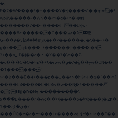
�؛
E�7�W����3�H����Y�\l����v1�i�qtm�°
wp8\�����-�WŇ���g��}ψɱ|
�������7��<���
�6_��Uk|w-
����8>:������O��� @�ӣ��䢀
G=��9�yǻٷ#����6K�P�<������; �\��=>�
g�x��qrb���~א� ����^|������?
2>��n_:T�j��g��X��3�\x��Z-
�c��.�O�Q�^n/�,�rww�g�/�ۧg��yvr�ON��
�T������(
�&����4>���p��_���H�g�`��ƪ
����8َ���8� �󳳦Bw�w��Nֻ�ߖ�����.
�ў!��}|�D�Nqߖ���������-
���9D����n�̶wc�l�֑����o�{���{�:ZK�,
't��>͍ى�ݝ�/
���ǙQ�z�o����Ļ>����w�sHa��E��