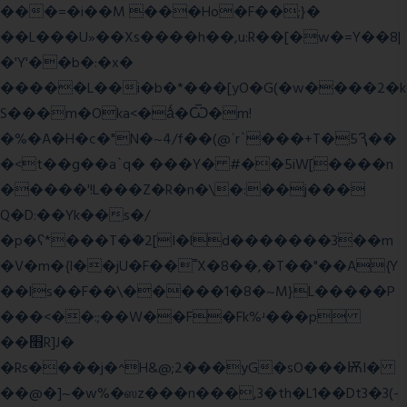
���=�i��M ���Ho�F��;}�
��L���U»��Xs����h��,u:R��[�w�=Y��8|
�'Y'��b�:�x�
�����L��i�b�*���[yO�G(�w����2�k
S���m�Oka<�ǻ�Ѿ�m!
�%�A�H�c�"N�~4/f��(@ʿr`���+T�5Ԇ��
�<t��g��a`q� ���Y� #��5iW[����n
�����'!L���Z�R�n�\�:��j���
Q�D:��Yk��s�/
�p�ʕ*���T�ؘ�2[I�ld�������3��m
�V�m�{I��jU�F��˭X�8��,�T��"��A{Y
��ls��F��\�����1�8�~M}L�����P
���<��:;��W��F�Fk%ʴ���p
��׫R]J�
�Rs����j�^H&@;2���yG�sO���ѬI�
��@�]~�w%�ஸz���n���,3�th�L1��Dt3�3(-