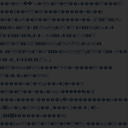
��/�N>ߎ^��\܃�/c����x���i����|
���$���ܿ8E���O�����+�x��|
�R�T�wɬ\� �И��������>��~ɻ����p%/
���(�N=��R �< ��\{'Gwg�o,!�^�#���Wd|�Ow�-s�
ĬF�<�3���+��8ͣ�y�+�~~A:N���.v�3��}�-?8��
��4�x��2Q����Msq�vQv�mKGG��
�~���]�d��Nt*����e�9U3C]]'g�����~�ƶ�l
K��~�]_�5�.�I��,��\o_|
��4�hNdse��ϟS��ܷ��HQ�+���� ���
�]�,�y��\P8&?
�����ʋ�C�۹D@��v�]�h��It
�����+��u�=sο~�ܿ�����j�믯
���o����^�����կ�n���������jv��:�
o׫lwt�}y�ζ/W˫Q|��_���G,3�|�ޝ]�ۿ.�-
�׿���ۯ�ͫ����o����W|
���(wvV܀��8��77���7���w}a�Q\܃��