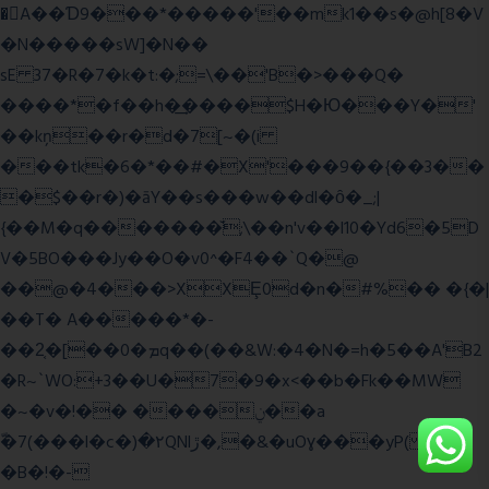
�A��Ɗ9���*�����'��mk1��s�@h[8�V
�N�����sW]�N��
sE 37�R�7�k�t:�;=\��'B�>���Q�
����*�f��h�͢����$H�Ю���Y�'
��kņ��r�d�7[~�(i
���tk�6�*��#�X'���9��{��3��
�$��r�)�āY��s���w��dl�ȏ�_;|
{��M�q�������̆;\��n'v��l10�Yd6�5D
V�5BO���Jy��O�v0^�F4��`Q�@
��@�4���>XXȨ0d�n�#%�� �{�|
��T� A�����*�-
��2͔�[��0�ܡq��(��&W:�4�N�=h�5��A'B2
�R~`WO:+3��U�7�9�x<��b�Fk��MW
�~�v�!�� ����ݧ��a
ّ�7(���l�c�)�۲QNlڙ�,�&�uOɣ���yP( z�D|
�B�!�-