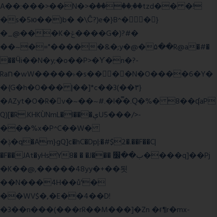
A��:���>��N�>�ٝ����;��tzd�� �!
�s�5ю��)b� �\Ĉ?)e�}B^��}
�_@���K�ݝ����G�)?#�
��~�="�����&�;y�@�۵��R@a�#�
��Ӵi��N�y;�o��P>�ϒ�n�?­
Raח�wW�����˫�s����N�O����6�Y�
�{G�h�O��� |��]*c��3(��٣}
�AZyt�O�R�v�~��~#.�l�̿�.Ԛ�%� 8��ʠaP
Q)[�R.KHKÙNmL�l���ېU5���/>-
���%x�P^C��W�
�ݙ�q�Am}gQ]c�hC�Dp|:�#$2�.��F��C|
�F��JAt�yHsY8� � �J��� ب��׼����q]��Pj
�K��@,�����48yy�+��됫
��N���4H��ů'�
��WV$�,�E��4��D!
�3��n���(���rR��M���]�Zn �ғ¶r�mx-