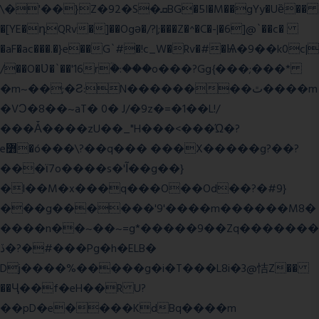
\�'��}Z�92�S�ܩBG�5I�M��gYy�Uȅ��
�[YE�դQRv�]��Ogə�/?|;���Z�^�C�-|�6]@`��c�
�aF�ac���.�}e��G`#�!c_W�Rv�#�Ѩ�9��k0c|
/��O�Ʋ�`��'16rؒ�:���o���?Gg{���;���*
�m~��;�Ƨ:N��������ٿ����m
�VϽ�8��~aT� 0� J/�9z�=�1��L!/
���Ǡ����zU��_"H���<���Ώ�?
e߻�ó���\?��q��� ���X�����g?��?
���ϊ7o����s�'Ĩ��g��}
�l��M�x���q���O��Od��?�#9}
���g������'9'����m������M8�
����n��~��~=g*�����9��Zq�������
ڏ�?�#���Pg�h�ELB�
Dj����%�����g�i�T���L8i�3@恄Z��
��Ҷ��f�eH��R U?
��pD�e����KdBq����m