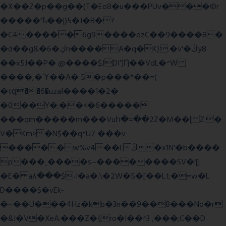
�X��Z�p��g��(T�Eo8�u���PUv���©r
�����"ҍ��|)5�J�B�?
�C4�����6g9����ozC��9����8�
�d��g&�6�ڮn����A�q�K}.�v'�ڭy8
��x5J��P� @����$JDI']Ƞ��VdL�^W
����,�Ύ��A� 5�p���*��=(
�tԛ��6�uzaІ����1�2�
�0��Y�;��<�6�����
���qm�����m���Vuհ�=��2Z�M��ɭ Z.�
V�Km> �N$��q^U7 �
��v
����� w%v4��Lڭ�x1N'�b����
p���˿����s~��������SV�![|
�E� a٨���$˖I�a�.\�2W�5�[��Lt;�=w�L
D����$�vEk-
�~��U���4Hz�kb�3n��9��8���No�r
�&I�V�XeA:���Z�{;ro�I��^3 ,���;C��D