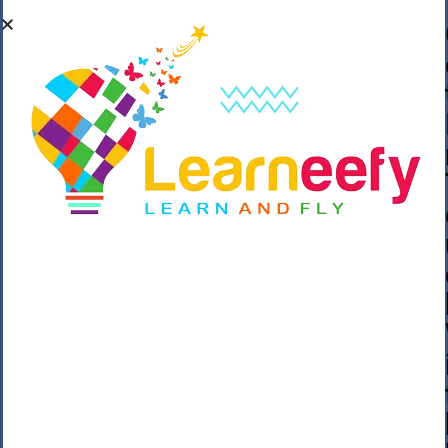
��o��C���ǡ���,����*�3��#eۧ_>\��z
�K{DQg�Ϯ��]u��3o�V~�/��@��??
����Y�]�s�n���s
h_��������/
����p��|
��^��������$��ٽ�P���~��4���Snn^
$ ����Ogy/|>ڿ|�I��'A�n��1�$�}
�__�ߝ�~�Α/'��8_@A�m~�Wѻ�ׯ�9|9+>�>�
=c"'��K���X�:��?j�ԫ��-
����������y���mK���?/
���|y���������_N $��!8w�//
���[��}��As���3�P�k��{_?
�_o�k�e����^8{��տ���޾���
i������2<�2��3>��Η�Ņz������:��^��
��_��~�9_Oz��9l�����O��Ż˗����
)�4޽��-����n�����y�^m��݆{ڧ�/
�o�m��"x�۝(�����Żo���Wm)��_~�S�