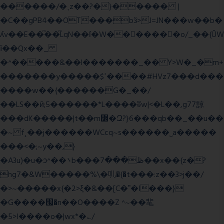
������/�˱z��?�}����� |
�C��gPB4��OT���bӟ>J=JN���w��b�
ʎv��E��ͫ��ͫLqN��ſ�W���ً����o/_��{ÛW
ї��Qx��_
�^�����&��l�������_�� Y>W�_�m+
�������y�����$ߵ����#HVz7���d���
����w��{������G�_��/
��LS��ӣ;5������*L����ʬw|<�L��,g77諒
���dK�����|t��m߼�Զ?}6���qb��_��u��
�~ f˛��j������WCcq~s������˽a�����
���<�;~y��,}
�A3u)�u�ͻ^��܌b���ڟ���7��x��{z�?
hg7�&W�����%\�䶷�{�t���:z��3>j��/
�>~�����x{�2>ξ�&��[C�ˮ�I���}
�G����՗�n��O����Z ^~��靟
�5>I����o�|wx*�؎/