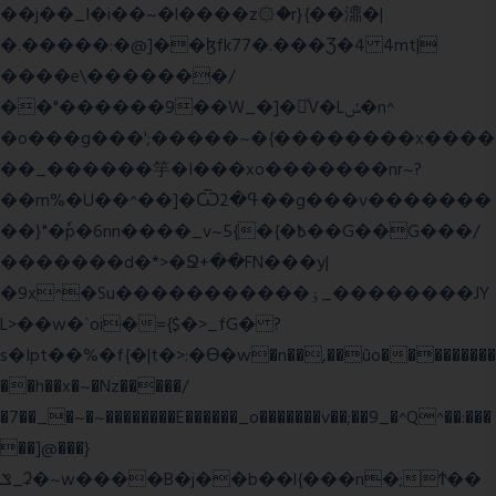
��j��_I�i��~�l����z۞�r}{��濎�|
�.�����:�@]��ɮfk77�.���Ʒ�4 4mt|
����e\�������/
��"������9��W_�]�ͮV�Lݽ�n^
�o���g���';�����~�{��������x����
��_������竽�I���xo�������nr~?
��m%�U��^��]�Ѿߟ�2��g���v�������
��}"�ٗp�6nn����_v~5{�{�߿��G��G���/
�������d�*>�Ջ+��FN���y|
�9x^�Su�����������ۏ_��������JY
L>��w�ˋoi�={$�>_fG� ?
s�Ipt��%�f{�|t�>:�ϴ�w�n��,��ûo���������
��h��x�~�Nz�����/
�7��_�~�~��������E������_o�������v��;��9_�^Q^��:���
��]@���}
ݏ_ʡ�~w����B�j��b��l{���n�;Ϯ��