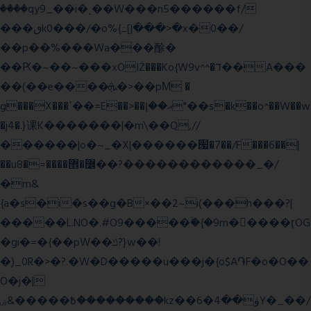
����qy9_��i�˻��W���n5������f/
���ٯk0���/�o%{߸[|���>�x�0��/
��p��%���Wa���酴�
��Ԗ�~��~���xOIŻ���Ko{W9v^^�ד��A���
��(��e����ܞ�>��pΜ �
g���X���ߴ��=E��>��އ��ן"��s�k��o^��W��w
�j4�.}课K�������|�m\��Q,//
������|o�~_�X|������՗�7��/F���6��|
��u8�=����߼�޾��?������������_�/
�m&
{a�s�i�s��g�B×��2~i(���h���?|
�����L.NO�.#O9�����ۙ�{�9m��ً���ӷOG
�gi�=
�{��pW��ݿ?}w��!
�)_0R�>�?.�W�D�����u���j�{o$A֏F�o�O��
O�j�|
߿�����&ۻ����ۛ�����kz��ۋ��4�6Y�_��/