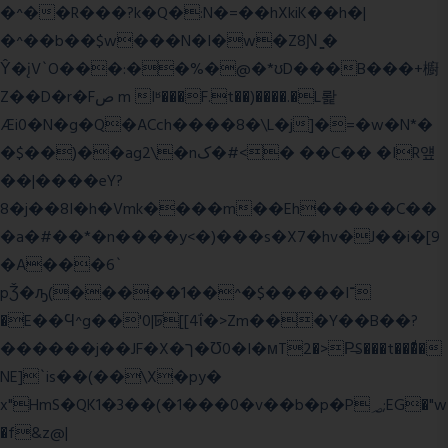
�^��R���?k�Q�:N�=��hXkiK��h�|
�^��b��$w���N�I�w�Z8Ɲ ͚�
Ŷ�įV`O���:��%�@�*ʊD���B���+櫥
Z��D�r�Fص m Iʶ���F.t��)����.�L뢅
Æi0�N�g�Q�ACch����8�\L�j]�=�w�N*�
�$��)��ag2\�nک�#<� ��C�� �IR얲
��|����eY?
8�j��8I�h�Vmk����m��Eh�����C��
�a�#��*�n����y<�)���s�X7�hv�J��i�[9
�A���6`
pǮ�ԡ(�����1��^�$�����I־
�E��Ϥ^g��'0|ꠓ[[4ΐ�>Zm���Y��B��?
������j��JF�X�ך�Ʊ0�I�мT2�>P̶S���t���ͩ�
NE]`is��(��\X�py�
x"HmS�QK1�3��(�1���0�v��b�p�P؃;EG�"w
�f&z@|