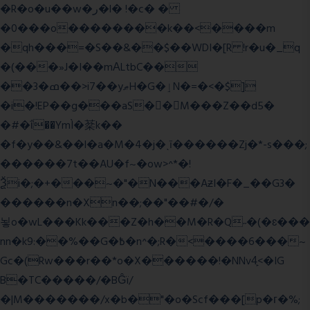
�R�o�u��w�ر�l� !�c� �
�0���o��������k��<����m
�qh���=�S��&��$��WDI�[R !r�u�_q
�(���»J�I��mΑLtbC��
��3�ߘ��>i7��yޠH�G�ٳN�=�<�$]
�i�!EP��g���aS��M���Z��d5�
�#�ΐ��YmÌ�棻k��
�f�y��&��l�a�M�4�j�ˎī������Zj�*-s���;
������7t� �AU�f~�ow>^*�!
Ѯi�;�+���~�"�N���AƶI�F�_��G3�
������n�Xn��;��"��#�/�
뇧o�wL���Kk���Z�h��M�R�Q˶�(�ɛ���
nn�k9:��%��G�߿�n^�;R�<����6���~
Gc�(Rw���r��*o�X������!�NNv4̙<�IG
B�TC�����/�BĜï/
�|M�������/x�b�"�o�Scf���[p�г�%;