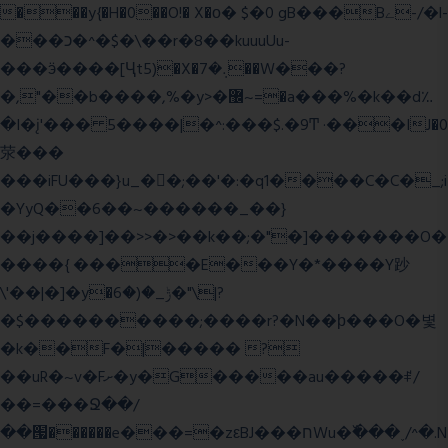
���y{�H�0��O!� X�о� $�0 gB���Bے-/�l-
���כ�^�$�\��r�8��kuuuUu-
���ӭ����[Ҷt5)�X�܉�7��W���?
�,"��b����,%�y>�޼~=�a���%�k��d؉
�I�į'��� 5����|�^:���$.�9Ͳ ·���IJ�0
荥���
���iFU���}u_�
�;��'�:�q1����C�C�_;i
�YyQ��6��~������_��}
��j����]��>>�>��k��;�"�]�������O�
����{ ����E���Y�*����Y䟞
\'��|�]�y�ݱ_�(�6�"\|?
�$����������;����r?�N��ϸ���O�볓
�k��F�|����� ?
��uR�~v�Fށ�y�G�����au�����ꑷ/
��=���Ջ��/
��՗������e���=�zεBJ���חWu�߰���˯/^�.N