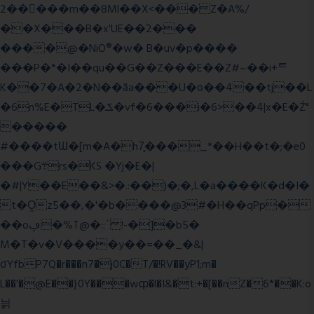
2�����m��8Ml��X<��� Z�A%/
��X���B�x'UE��֔2���
����@�NiO®�w� B�uv�p����
���P�*�I��qu��G��Z��� E��Z#~��i+ᄐ
K��7�A�2�N��ăa���U�ɢ��4��tj��L
�6n%E�TL�ݎ�vf�6���i�6>��4|x�E�Ź"
�����
#����tƜ�[m�A�h7̥���_*��H��t�;�e0
���G܊rs�֗KS �Yj�E�|
�#|Y��E��&>�.:��)�;�,L�a����K�d�I�
t�O͖z5��,�'�b����@3#�H��qPp�
��oڥ�%T@�::` !-�]�b5�
M�T�v�V����y��=��_�&|
σYfbP7Q�r���n7�j0C�T/�!RV��yP1;m�
L��'�@E��}0Y���wȹ�l�I&�t:+�[��nZ�6*��K:o
늵