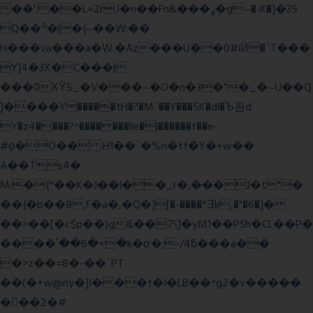
��':��L=2r.I�n��Fn&���ߩ�g~�˴K�]�35
Q��ׯ�|�{~��W:��
H���νa���a�W.�Az���U��0#iӤ�`T���
Y]4�3X�C���|
���0ХΫ5_�V���~�O�n�3�"�_�~U��Q
]����Y�����tH�?�M`��Y���5K�dl�Ъ꼼d
Y�z4����?^�������!le�|������f��e-
#ϙ�O�� :H1��`�%n�tf�Y�+w��
A��Ts4�
M:�{*��K�J��l��_r�,���J�t"�
��{�b��8,F�a�,�Q�][�-����*Ǝk,�"�6
�]�
��>��[�c$p��)g&��7\]�yM1��PSh�CL��P�
����՝��6�+�k�ơ�;-/4ƃ���a��
�>z��=8�-��`PT
��(�+w@ny�]I���t�I�LB��^g2�v�����
��ٕ�2�#