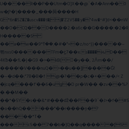
U����R��P��Utm�O]X��@`�A�Ann��0
w�͍P�'j��֛��_���䕟����H
G*6n�5Z�Z�uscv���t�|{�'Z2V5��:y�"4w�^#]σ<��nW
��O�CQ��O����2.�a6c��G����:�2�R
H�����S
��a�w��9*܂��ߌ�#�"=�z/no^}}�����~
쀢nxs0������TFm�ϛ7��x:s����ԋD��
4Kƀ��fL�}�G9 �>�kB(�ِy��, 2ᐿm��/
����!�V���nuQ�>��u��]|����Ġ!
�~�d��;"7B�B�f @�?��p�c�+���/< Z
�|cq����f'��6�ug�D pr�W�� �zv��%?
�.��M��
��*�5Y�s��&*#���ǆ��P��9`�J>�f�#S
�o��hQ�����"��r����ņ�?
�����*T�
���c5�� 7��b�]Q��q�����[5