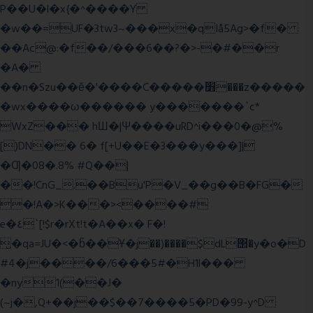
P��U�l�x{�^����Y
�w��=UF�3tw3~���x�qIå5Ag>�f�
��Ac@:�f��/���6��?�>-�#��r
�A�
��n�Szu��ӗ�'����C�����׻���z�����
�wx����ω������ y�������`c*
WxZ��� hШ�|Ψ����uRD^i���0�@%
[)DN�� 6� f[+U��E�3���y���]|
�Ƣ�08�.8% #Q��|
��!CnG_.��Bu'P�V_��g��B�FG�
�!A�>K���><����#
e�٤`[!$r�rXt!t�A��x� F�!
̮�qa=JU�<�b̃��Ұ�j��)����$dL΢�y�o�D
#4�j����/6���5#�H1l���
�ny1(��J�
(~j�,Q+��j��$��7����5�PD�99-y^D