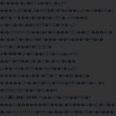
�e���"�U�ǀ &�!�H, �g/
���%v]��گ�W�(�̟�Õ�Ԃ��g,g}k�r5��ĲG�]
��`f'���s�x��K�U.ʬ�ۃ#��旼
qY��r�5��[F� Ŝ�"#�-gZ?
�j�p NTH��$�E������k���H1 �
�C�� �<�K����+��%���?��u�
K<����]'��
Փ�:��'�Q>����VVg�e#?
�����Q�]�JT�݁c�%0�R��
}G��˂IŀA�{A0��0M��$�qu|
����v5��a��-��7;*�b�裕{���ً
�:����0'�J��p�KR����e~�d
�1ME[���$a��M
5L΋�����.��'h��L�M��Ɖ�Y
���0˂����������L�%���W�dO.���
�U�4%n��u��r�Fw1��2Ɠ�C�A���