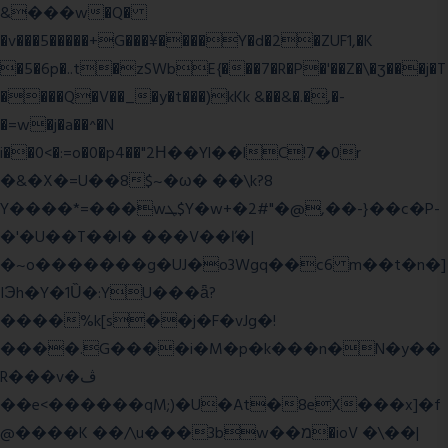
&���w�Q�
�v���5�����+G���¥����Y�d�2�ZUF1,�K
�5�6p�..t�zSWbE{���7�R�P�'��Z�\�ʒ���j�T
����Q�V��_�y�t���)kKk &��&�.�,�-
�=w�j�a��^�N
i��0<�:=o�0�p4��"2Η��Yl��lC!7�0r
�&�X�=U��8$~�ω� ��\k?8
Y����*=���wܛ$Y�w+�2#"�@,��-}��c�P-
�'�U��T��l� ���V��ľ�|
�~o�������g�UJ�o3Wgq��c6 m��t�n�]
IЭh�Y�1Ȕ�:YU���ǟ?
����%k[s��j�F�vJg�!
����.G����i�M�p�k���n�N�y��
R���v�ڤ
��e<������qM;)�U�At�8eX���x]�f
@����K ��/\u���3bw��מ�ioV �\��|