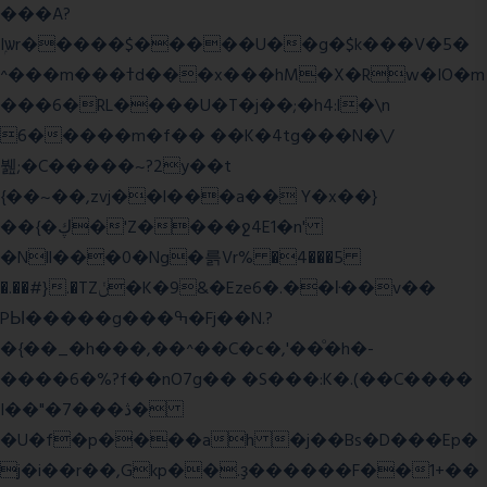
���A?
Iۭѡr�����$�����U��g�$k���V�5�
^���m���ߙd���x���hM�X�Rw�IO�m
���6�RL����U�T�j��;�h4:l�\n
6�����m�f�� ��K�4tg���N�\/
뷆;�C�����~?2y��t
{��~��,zvj��l���a�� Y�x��}
��{�ڮ�'Z����
ջ4E1�n'
�Nll���0�Ng�륽Vr% �4���5
�.��#}.�TZݩ�K�9&�Eze6�.��ŀ��v��
PЫ�����g���ߒ�Fj��N.?
�{��_�h���,��^��C�c�,'��ͦ�h�-
����6�%?f��nO7 g�� �S���:K�.(��C����
I��"�7 ���ڎ�
�U�f�p����ah �j��Bs�D���Ep�
j�i��r��,Gkp��.ҙ������F��1+��