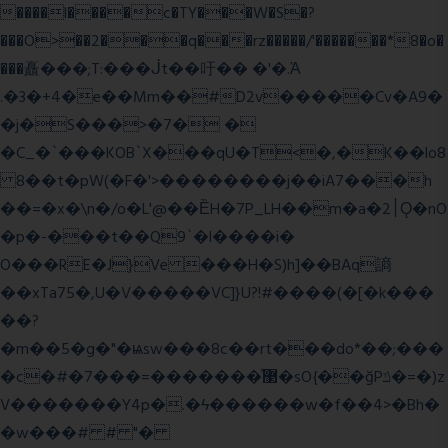
����l����c�TY���W�S�?
���O>��2���q���rz�����/'�������*8�o�
���矗���;T:���ᒎt��吁�� �'�.Ὰ
.�3�+4�e��Mm��#D2v�����Cv�A9�
�j�S���>�7� �
�C_�`���KOB`X���qU�T<�,�K��lo8
8��t�pW(�F�'>��������j��iA7���h
��=�x�\n�/o�L'@��ȄH�7P_LH��m�a�2׀Ǫ�nO
�p�-���t��Q9`�l����i�
O���RE�J}Ve ���H�S)h]��BAq謪
��xTa75�,U�V��
���VC]}U?!#��
��(�[�k���
��?
�m��5�g�"�ѩsw���8c��rt���do*��;���
�c�#�޳�ͯ������=���7�sO{��ğPݿ�=�)z
V�������Y4p�.�ϟ������w�f��4>�Bh�
�w���# # "�