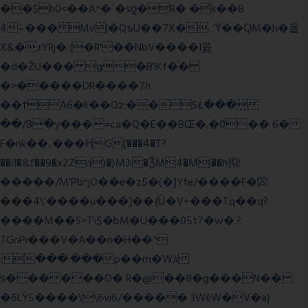
��$h0<��A^�ʿ�sƍ�R� �͗k��8
4~��� Mv|�QъU��7X�. 'Ү��ԚM�h�돝
X&�.rYRj�.{�R'��NbV����I쯆
�d�ŽU��� g�B1Kf�̈́�
�>�����DR����7h
��fA6�k�
�Oz:��S٤���
��/8�y���=ca�Q�E��BŒ�.�0�� 6�
F�nk��ۦ���ҢG(���4�T?
��i1�&f��9�x2Zn)�}M3i�ǮM4�M|��h拟!
�����/M'Pb^jO��e�z5�(�]Yfe/����F�閦
���4\'����u���]��{Ȕ�V+���Tq��q?
����M��S>T\$�bM�U���05t7�w�.?
TGnPi���V�A��n�H��ᐣ
:���.���p��m�WJi
ѕ������O� R�@��8�g���N��
�6LŸ5����\\6vi6/����� 3WěW�V�a}