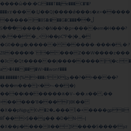
����ώ��:�CJ���T��je���C�1�?
���xϫ����:Џ��Q{����ǿ���s�ϰ=�����
�����l�85�r���G�C���ڵ��
���5i����s?�N��?�ϼ=����em�H���?
{�/�� �_<H��pC"P�{�_�
�G0��gj�;����������-���i�i,�:?
Zß����l�`����Z��W����z���
�3c�Qt������ן��������|{�c:�
a >�4��|��|�W>��wonf���
��.�����f{%|>���c1K|ئ��?�>����?
���m���|<�>~��|�}
����i�������ѫ�V~��.x�� ,��
>�����'8���F)8K��
�X��pN@ڇKv�ܝ�2���Î;�+����gp8
8Ѓ��>$��g�� �D�N-~|
�X��p����8��]S����S����!yz