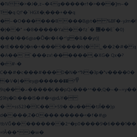
�1V�>�J�,z~�4g�����rf�>���]m~�
T�q Qf'�`HGX�;���+��q
�~�O������8���B@t� %BF�-yJm�!
�|��" =�8�����Ya��fz`� ޶��E`�0}
���1��6@a�Ȍ�r�4�^'g�&��yr}|
�tE���]�n�+���I����h{�_̣��2�#� q
�A��``���zx!:������,�XG� Qx�
?
�r#-�
C��#�c���#���D�N�^"N�3p�"v����0�
�V�}�ey@�����߾?��
9q���ޣ�����L��pQx���^^��;Q�~�~=y��
$9hj�D:���IS�#�<@ԃY�
�-+ssS23�IC��+59� �u���tJǏ��}p
d����;Z�O���:�����<�f�#@
tbVĞ���������2^�p0����9�6���1��
=!Ǎ��*J�w�