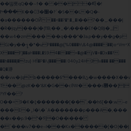
��Ϣ룟qQ��~f� � ��|�㽟�!
Ի���K��3ٓ�׸�?`�S��L�Q�-
�a������OЙ��<��?�":�_�I��7��_.���|
�R�|qy|���{�{11B;��_�\����Ef�Q8|i�_|
��w4�zm���.��q���"�3a.p��y��g�p
GJ�y��႑�*�uP����@[%0���h\&4@������}o^Vm^X
X���F]��aH���L�S9:4�l��=�@�jV�=�Dx��?
��h����|�!zu} H!Ī�P�i\{�����l 040y24H3lv��� �����
�Q�瀞
��vw�{qb�����6"���8ڻ�w����X��v
T�� @zK��'&K�G��cϑW����s޾��]|
?YF�� ?
O��>9�K�{;�������[��˝;��h6[��:w~e
���E�ۅl�\�`A�������p���A�,���
��x��p.9�"�'F|�O��i���
�`���iv7��e~l���Kx������[�O{��|