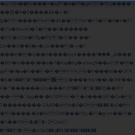
�q~V(H��Rv���+�a{�8��@�%Q����
��揎�9�ў����&B�v �?
$j�����m�d4��%P�l��R�Y�
�\*u�Mw4H�T���F������
�C�ZC0ʚ�kj�|?ͮ��� ��?
Cm��G��3�n�ݣv����=}�?
���el��O��H����mzݾ���1����4B���
�MY�m���]��e�7�Xaj׃�hg�wSwg9��wƗf��
@�I�a�V����-v,5�Y���M��Ol
�׿���������0�6Z����:hA/I��s�2NF��k
K� *������UZo���ח/�� ��.(��XD��3
��=^�`dyg�� �b76P��A���G�Zx�]
T�������� GAA5̔�o1d�ӳ�G )��:��ℱ�o0�/
�"����.�]I�1nDW���\c��ջ+et���
�ר��?Ov�q��~Z2ea
���J�q�ut5bQ��q�lǊ�R���Y����{��