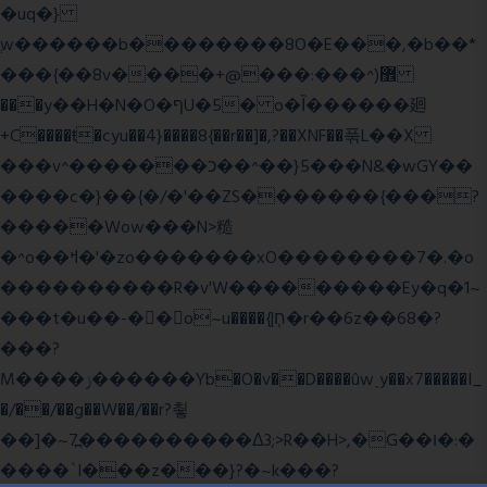
�uq�}
ֲw������b��������8O�E���,�b��*
���{��8v����+@���:���^)޾
���y��H�N�O�ףU�5� o�Ȉ������廻
+C����ŧ�cyu��4}����8{��r��]�,?��XNF��푺L��X
���v^�������כ��^��}5���N&�wGY��
����c�}��{�/�'��ZS�������{���?
�����Wow���N>糙
�^o��ߞ�'�zo�������xO��������7�.�o
����������R�v'W���������Ey�q�1~
���t�u��-�� o~u����{|ח֧�r��6z��68�?
���?
M����ݫ������Yb�O�v��D����ûw˯y��x7�����I_
�/��/��g��W��/��r?쵷
��]�~7߽����������Δ3;>R��H>,�G��ו�:�
���� `I���z���}?�~k���?