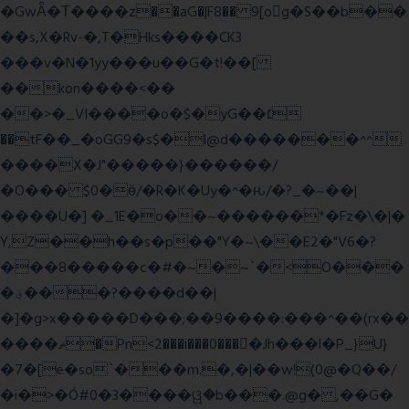
�GwǞ�Τ����z��aG�|F8�� 9[og�S��b��
��s,X�Rv-�,T�Hks����CK3
���v�N�1yy���u��G�t!��[
��kon����<��
��>�_VI����o�$�yG��׆
��tF��_�oGG9�s$�l@d�������^^
����X�J"�����}������/
�O��� $0�ӫ/�R�K�Uy�^�ԋ/�?_�~��|
����U�] �_1E�o��~������*�Fz�\�|�
Y,Z��h��s�p��"Y�~\��E2�"V6�?
���8�����c�#�~�~`�<O���
�؋���?����d��|
�]�g>x�����D���;��9����:���^��(rx��
����ޡ�Pn<2���i���0���𩆿�Jh���l�P_}U}
�7�[e�so`���m.�,�|��w!(0@�Q��/
�i�>�Ó#0�3����ୱ�b���.@g� ,��G�