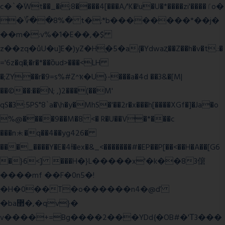
c�`�ۨWt��_�i;8����4[���A/'K�!u�U�*����zi'����ٵo�
�؆��8%� t�;*b��������*��j�
��m�:v%�1�E��,�$
z��zq�ůU�u]E�)yZ�Hׇ�5�a{�Ydwaȥ��Z��h�v�t.:�
='6z�q�;�r�*��ȍud>���<LH
�;ZY��r�9=s%#Z^ҡ�U}-���a�4d ��3&�[M|
��©��:��N; ,)2���(��M'
qS�3:5PS"8`a�\h�y�MhS�'��2r�x���h[����XGf�]�Ja�o
%@����9��M�8 <� R�U��V�*���c
���n⯸�q��4��yg426�
���_����Y�E�4Ɨ�ex�&_<�������#�EP��P[��<��H�A��[G6
�}6<] ���H�}L�����x'�k��83僒
����mf ��F�0n5�!
�H�0��T�o������n4�@ď
�ba޲�,�qv}�
v����+=Bg����2���YDd{�OB#�'Τ3���