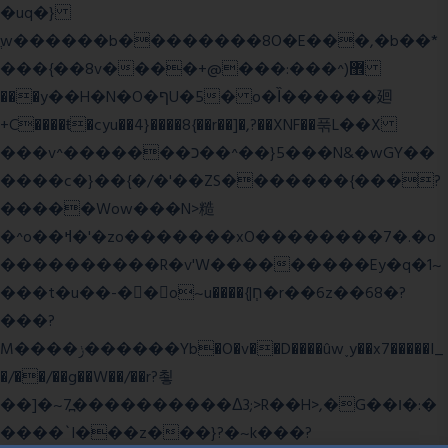
�uq�}
ֲw������b��������8O�E���,�b��*
���{��8v����+@���:���^)޾
���y��H�N�O�ףU�5� o�Ȉ������廻
+C����ŧ�cyu��4}����8{��r��]�,?��XNF��푺L��X
���v^�������כ��^��}5���N&�wGY��
����c�}��{�/�'��ZS�������{���?
�����Wow���N>糙
�^o��ߞ�'�zo�������xO��������7�.�o
����������R�v'W���������Ey�q�1~
���t�u��-�� o~u����{|ח֧�r��6z��68�?
���?
M����ݫ������Yb�O�v��D����ûw˯y��x7�����I_
�/��/��g��W��/��r?쵷
��]�~7߽����������Δ3;>R��H>,�G��ו�:�
���� `I���z���}?�~k���?