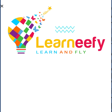
��o��C���ǡ���,����*�3��#eۧ_>\��z
�K{DQg�Ϯ��]u��3o�V~�/��@��??
����Y�]�s�n���s
h_��������/
����p��|
��^��������$��ٽ�P���~��4���Snn^
$ ����Ogy/|>ڿ|�I��'A�n��1�$�}
�__�ߝ�~�Α/'��8_@A�m~�Wѻ�ׯ�9|9+>�>�
=c"'��K���X�:��?j�ԫ��-
����������y���mK���?/
���|y���������_N $��!8w�//
���[��}��As���3�P�k��{_?
�_o�k�e����^8{��տ���޾���
i������2<�2��3>��Η�Ņz������:��^��
��_��~�9_Oz��9l�����O��Ż˗����
)�4޽��-����n�����y�^m��݆{ڧ�/
�o�m��"x�۝(�����Żo���Wm)��_~�S�