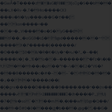
�GwǞ�Τ����z��aG�|F8�� 9[og�S��b��
��s,X�Rv-�,T�Hks����CK3
���v�N�1yy���u��G�t!��[
��kon����<��
��>�_VI����o�$�yG��׆
��tF��_�oGG9�s$�l@d�������^^
����X�J"�����}������/
�O��� $0�ӫ/�R�K�Uy�^�ԋ/�?_�~��|
����U�] �_1E�o��~������*�Fz�\�|�
Y,Z��h��s�p��"Y�~\��E2�"V6�?
���8�����c�#�~�~`�<O���
�؋���?����d��|
�]�g>x�����D���;��9����:���^��(rx��
����ޡ�Pn<2���i���0���𩆿�Jh���l�P_}U}
�7�[e�so`���m.�,�|��w!(0@�Q��/
�i�>�Ó#0�3����ୱ�b���.@g� ,��G�