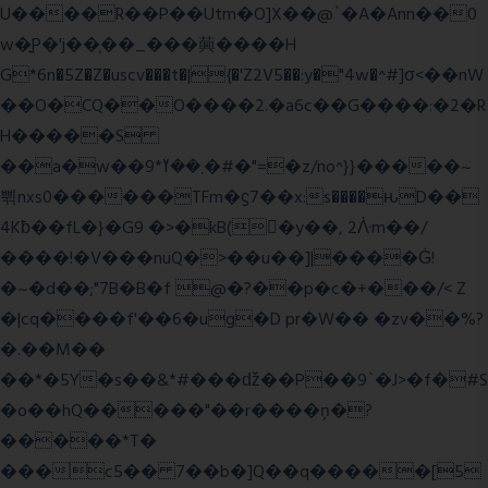
U����R��P��Utm�O]X��@`�A�Ann��0
w�͍P�'j��֛��_���䕟����H
G*6n�5Z�Z�uscv���t�|{�'Z2V5��:y�"4w�^#]σ<��nW
��O�CQ��O����2.�a6c��G����:�2�R
H�����S
��a�w��9*܂��ߌ�#�"=�z/no^}}�����~
쀢nxs0������TFm�ϛ7��x:s����ԋD��
4Kƀ��fL�}�G9 �>�kB(�ِy��, 2ᐿm��/
����!�V���nuQ�>��u��]|����Ġ!
�~�d��;"7B�B�f @�?��p�c�+���/< Z
�|cq����f'��6�ug�D pr�W�� �zv��%?
�.��M��
��*�5Y�s��&*#���ǆ��P��9`�J>�f�#S
�o��hQ�����"��r����ņ�?
�����*T�
���c5�� 7��b�]Q��q�����[5