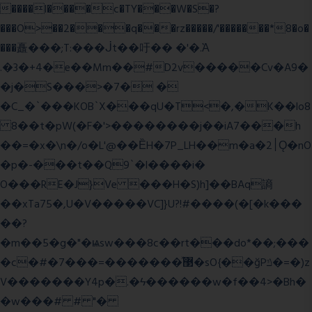
����l����c�TY���W�S�?
���O>��2���q���rz�����/'�������*8�o�
���矗���;T:���ᒎt��吁�� �'�.Ὰ
.�3�+4�e��Mm��#D2v�����Cv�A9�
�j�S���>�7� �
�C_�`���KOB`X���qU�T<�,�K��lo8
8��t�pW(�F�'>��������j��iA7���h
��=�x�\n�/o�L'@��ȄH�7P_LH��m�a�2׀Ǫ�nO
�p�-���t��Q9`�l����i�
O���RE�J}Ve ���H�S)h]��BAq謪
��xTa75�,U�V��
���VC]}U?!#��
��(�[�k���
��?
�m��5�g�"�ѩsw���8c��rt���do*��;���
�c�#�޳�ͯ������=���7�sO{��ğPݿ�=�)z
V�������Y4p�.�ϟ������w�f��4>�Bh�
�w���# # "�