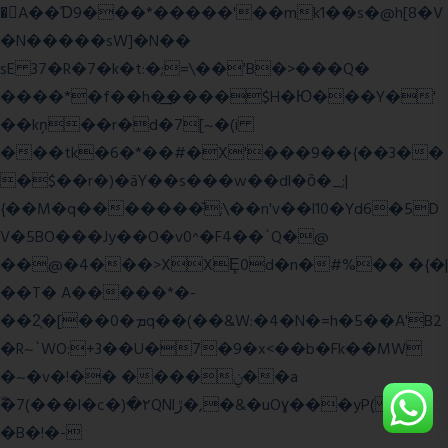
�A��Ɗ9���*�����'��mk1��s�@h[8�V
�N�����sW]�N��
sE 37�R�7�k�t:�;=\��'B�>���Q�
����*�f��h�͢����$H�Ю���Y�'
��kņ��r�d�7[~�(i
���tk�6�*��#�X'���9��{��3��
�$��r�)�āY��s���w��dl�ȏ�_;|
{��M�q�������̆;\��n'v��l10�Yd6�5D
V�5BO���Jy��O�v0^�F4��`Q�@
��@�4���>XXȨ0d�n�#%�� �{�|
��T� A�����*�-
��2͔�[��0�ܡq��(��&W:�4�N�=h�5��A'B2
�R~`WO:+3��U�7�9�x<��b�Fk��MW
�~�v�!�� ����ݧ��a
ّ�7(���l�c�)�۲QNlڙ�,�&�uOɣ���yP( z�D|
�B�!�-