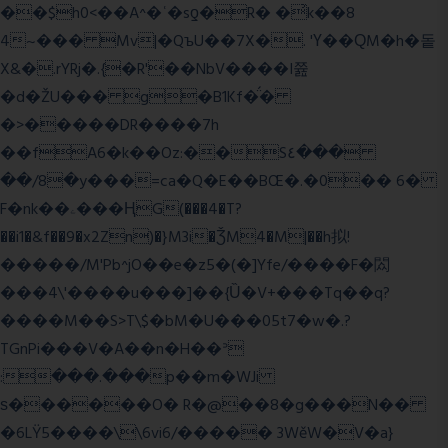
��$h0<��A^�ʿ�sƍ�R� �͗k��8
4~��� Mv|�QъU��7X�. 'Ү��ԚM�h�돝
X&�.rYRj�.{�R'��NbV����I쯆
�d�ŽU��� g�B1Kf�̈́�
�>�����DR����7h
��fA6�k�
�Oz:��S٤���
��/8�y���=ca�Q�E��BŒ�.�0�� 6�
F�nk��ۦ���ҢG(���4�T?
��i1�&f��9�x2Zn)�}M3i�ǮM4�M|��h拟!
�����/M'Pb^jO��e�z5�(�]Yfe/����F�閦
���4\'����u���]��{Ȕ�V+���Tq��q?
����M��S>T\$�bM�U���05t7�w�.?
TGnPi���V�A��n�H��ᐣ
:���.���p��m�WJi
ѕ������O� R�@��8�g���N��
�6LŸ5����\\6vi6/����� 3WěW�V�a}