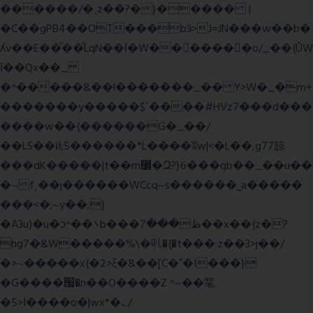
������/�˱z��?�}����� |
�C��gPB4��OT���bӟ>J=JN���w��b�
ʎv��E��ͫ��ͫLqN��ſ�W���ً����o/_��{ÛW
ї��Qx��_
�^�����&��l�������_�� Y>W�_�m+
�������y�����$ߵ����#HVz7���d���
����w��{������G�_��/
��LS��ӣ;5������*L����ʬw|<�L��,g77諒
���dK�����|t��m߼�Զ?}6���qb��_��u��
�~ f˛��j������WCcq~s������˽a�����
���<�;~y��,}
�A3u)�u�ͻ^��܌b���ڟ���7��x��{z�?
hg7�&W�����%\�䶷�{�t���:z��3>j��/
�>~�����x{�2>ξ�&��[C�ˮ�I���}
�G����՗�n��O����Z ^~��靟
�5>I����o�|wx*�؎/