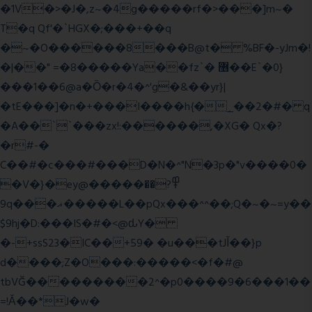
�1V�>�J�,z~�4g�����rf�>���]m~�
T�q Qf'�`HGX�;���+��q
�~�O������8���B@t� %BF�-yJm�!
�|��" =�8�����Ya��fz`� ޶��E`�0}
���1��6@a�Ȍ�r�4�^'g�&��yr}|
�tE���]�n�+���I����h{�_̣��2�#� q
�A��``���zx!:������,�XG� Qx�
?
�r#-�
C��#�c���#���D�N�^"N�3p�"v����0�
�V�}�ey@�����߾?��
9q���ޣ�����L��pQx���^^��;Q�~�~=y��
$9hj�D:���IS�#�<@ԃY�
�-+ssS23�IC��+59� �u���tJǏ��}p
d����;Z�O���:�����<�f�#@
tbVĞ���������2^�p0����9�6���1��
=!Ǎ��*J�w�