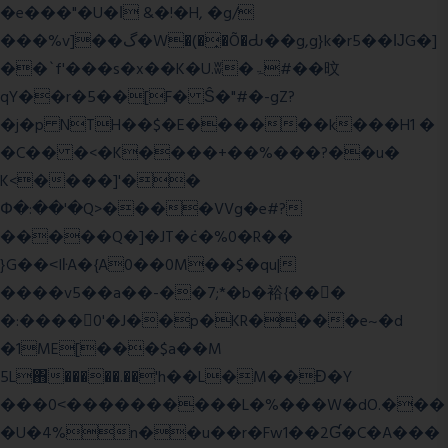
�e���"�U�ǀ &�!�H, �g/
���%v]��گ�W�(�̟�Õ�Ԃ��g,g}k�r5��ĲG�]
��`f'���s�x��K�U.ʬ�ۃ#��旼
qY��r�5��[F� Ŝ�"#�-gZ?
�j�p NTH��$�E������k���H1 �
�C�� �<�K����+��%���?��u�
K<����]'��
Փ�:��'�Q>����VVg�e#?
�����Q�]�JT�݁c�%0�R��
}G��˂IŀA�{A0��0M��$�qu|
����v5��a��-��7;*�b�裕{���ً
�:����0'�J��p�KR����e~�d
�1ME[���$a��M
5L΋�����.��'h��L�M��Ɖ�Y
���0˂����������L�%���W�dO.���
�U�4%n��u��r�Fw1��2Ɠ�C�A���