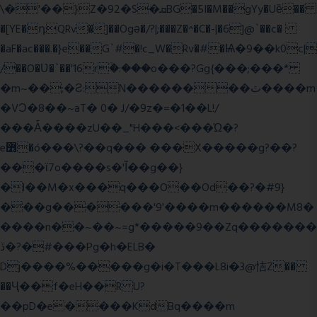
\�'��}Z�92�S�ܩBG�5I�M��gYy�Uȅ��
�[YE�դQRv�]��Ogə�/?|;���Z�^�C�-|�6]@`��c�
�aF�ac���.�}e��G`#�!c_W�Rv�#�Ѩ�9��k0c|
/��O�Ʋ�`��'16rؒ�:���o���?Gg{���;���*
�m~��;�Ƨ:N��������ٿ����m
�VϽ�8��~aT� 0� J/�9z�=�1��L!/
���Ǡ����zU��_"H���<���Ώ�?
e߻�ó���\?��q��� ���X�����g?��?
���ϊ7o����s�'Ĩ��g��}
�l��M�x���q���O��Od��?�#9}
���g������'9'����m������M8�
����n��~��~=g*�����9��Zq�������
ڏ�?�#���Pg�h�ELB�
Dj����%�����g�i�T���L8i�3@恄Z��
��Ҷ��f�eH��R U?
��pD�e����KdBq����m