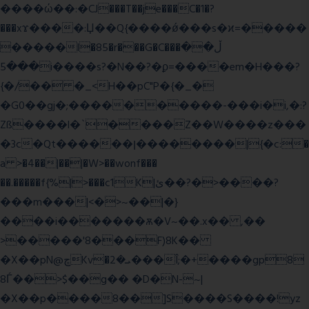
����ώ��:�CJ���T��je���C�1�?
���xϫ����:Џ��Q{����ǿ���s�ϰ=�����
�����l�85�r���G�C���ڵ��
���5i����s?�N��?�ϼ=����em�H���?
{�/�� �_<H��pC"P�{�_�
�G0��gj�;����������-���i�i,�:?
Zß����l�`����Z��W����z���
�3c�Qt������ן��������|{�c:�
a >�4��|��|�W>��wonf���
��.�����f{%|>���c1K|ئ��?�>����?
���m���|<�>~��|�}
����i�������ѫ�V~��.x�� ,��
>�����'8���F)8K��
�X��pN@ڇKv�ܝ�2���Î;�+����gp8
8Ѓ��>$��g�� �D�N-~|
�X��p����8��]S����S����!yz