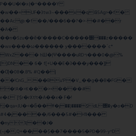
P��U�l�x{�^����Y
�w��=UF�3tw3~���x�qIå5Ag>�f�
��Ac@:�f��/���6��?�>-�#��r
�A�
��n�Szu��ӗ�'����C�����׻���z�����
�wx����ω������ y�������`c*
WxZ��� hШ�|Ψ����uRD^i���0�@%
[)DN�� 6� f[+U��E�3���y���]|
�Ƣ�08�.8% #Q��|
��!CnG_.��Bu'P�V_��g��B�FG�
�!A�>K���><����#
e�٤`[!$r�rXt!t�A��x� F�!
̮�qa=JU�<�b̃��Ұ�j��)����$dL΢�y�o�D
#4�j����/6���5#�H1l���
�ny1(��J�
(~j�,Q+��j��$��7����5�PD�99-y^D