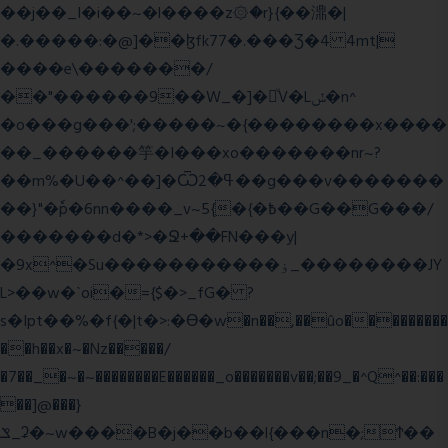
��j��_I�i��~�l����z۞�r}{��濎�|
�.�����:�@]��ɮfk77�.���Ʒ�4 4mt|
����e\�������/
��"������9��W_�]�ͮV�Lݽ�n^
�o���g���';�����~�{��������x����
��_������竽�I���xo�������nr~?
��m%�U��^��]�Ѿߟ�2��g���v�������
��}"�ٗp�6nn����_v~5{�{�߿��G��G���/
�������d�*>�Ջ+��FN���y|
�9x^�Su�����������ۏ_��������JY
L>��w�ˋoi�={$�>_fG� ?
s�Ipt��%�f{�|t�>:�ϴ�w�n��,��ûo���������
��h��x�~�Nz�����/
�7��_�~�~��������E������_o�������v��;��9_�^Q^��:���
��]@���}
ݏ_ʡ�~w����B�j��b��l{���n�;Ϯ��