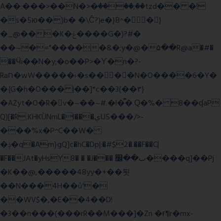
A��:���>��N�>�ٝ����;��tzd�� �!
�s�5ю��)b� �\Ĉ?)e�}B^��}
�_@���K�ݝ����G�)?#�
��~�="�����&�;y�@�۵��R@a�#�
��Ӵi��N�y;�o��P>�ϒ�n�?­
Raח�wW�����˫�s����N�O����6�Y�
�{G�h�O��� |��]*c��3(��٣}
�AZyt�O�R�v�~��~#.�l�̿�.Ԛ�%� 8��ʠaP
Q)[�R.KHKÙNmL�l���ېU5���/>-
���%x�P^C��W�
�ݙ�q�Am}gQ]c�hC�Dp|:�#$2�.��F��C|
�F��JAt�yHsY8� � �J��� ب��׼����q]��Pj
�K��@,�����48yy�+��됫
��N���4H��ů'�
��WV$�,�E��4��D!
�3��n���(���rR��M���]�Zn �ғ¶r�mx-