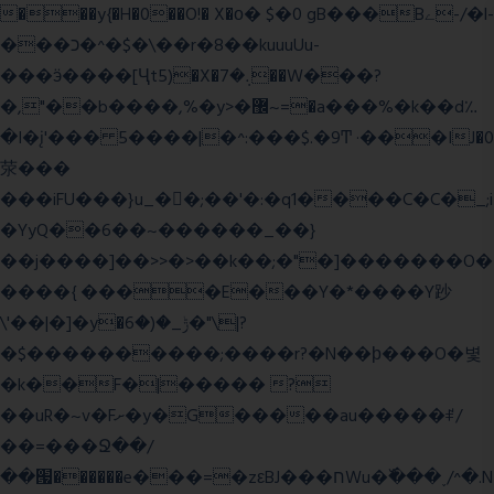
���y{�H�0��O!� X�о� $�0 gB���Bے-/�l-
���כ�^�$�\��r�8��kuuuUu-
���ӭ����[Ҷt5)�X�܉�7��W���?
�,"��b����,%�y>�޼~=�a���%�k��d؉
�I�į'��� 5����|�^:���$.�9Ͳ ·���IJ�0
荥���
���iFU���}u_�
�;��'�:�q1����C�C�_;i
�YyQ��6��~������_��}
��j����]��>>�>��k��;�"�]�������O�
����{ ����E���Y�*����Y䟞
\'��|�]�y�ݱ_�(�6�"\|?
�$����������;����r?�N��ϸ���O�볓
�k��F�|����� ?
��uR�~v�Fށ�y�G�����au�����ꑷ/
��=���Ջ��/
��՗������e���=�zεBJ���חWu�߰���˯/^�.N