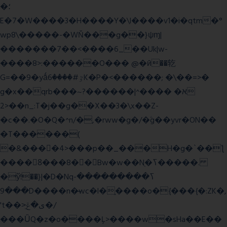
�؛
E�7�W����3�H����Y�\l����v1�i�qtm�°
wp8\�����-�WŇ���g��}ψɱ|
�������7��<���
�6_��Uk|w-
����8>:������O��� @�ӣ��䢀
G=��9�yǻٷ#����6K�P�<������; �\��=>�
g�x��qrb���~א� ����^|������?
2>��n_:T�j��g��X��3�\x��Z-
�c��.�O�Q�^n/�,�rww�g�/�ۧg��yvr�ON��
�T������(
�&����4>���p��_���H�g�`��ƪ
����8َ���8� �󳳦Bw�w��Nֻ�ߖ�����.
�ў!��}|�D�Nqߖ���������-
���9D����n�̶wc�l�֑����o�{���{�:ZK�,
't��>͍ى�ݝ�/
���ǙQ�z�o����Ļ>����w�sHa��E��