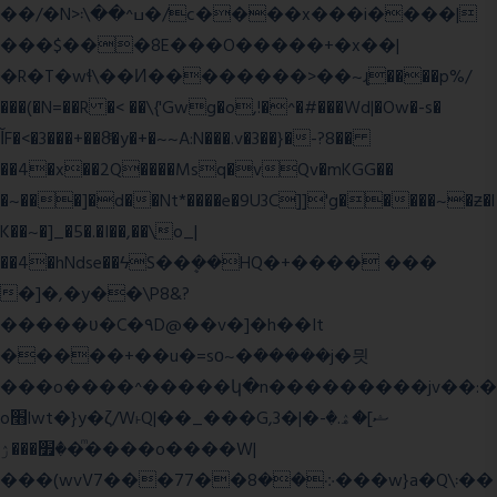
��/�N>ߎ^��\܃�/c����x���i����|
���$���ܿ8E���O�����+�x��|
�R�T�wɬ\� �И��������>��~ɻ����p%/
���(�N=��R �< ��\{'Gwg�o,!�^�#���Wd|�Ow�-s�
ĬF�<�3���+��8ͣ�y�+�~~A:N���.v�3��}�-?8��
��4�x��2Q����Msq�vQv�mKGG��
�~���]�d��Nt*����e�9U3C]]'g�����~�ƶ�l
K��~�]_�5�.�I��,��\o_|
��4�hNdse��ϟS��ܷ��HQ�+���� ���
�]�,�y��\P8&?
�����ʋ�C�۹D@��v�]�h��It
�����+��u�=sο~�ܿ�����j�믯
���o����^�����կ�n���������jv��:�
o׫lwt�}y�ζ/W˫Q|��_���G,3�|�ޝ]�ۿ.�-
�׿���ۯ�ͫ����o����W|
���(wvV܀��8��77���7���w}a�Q\܃��