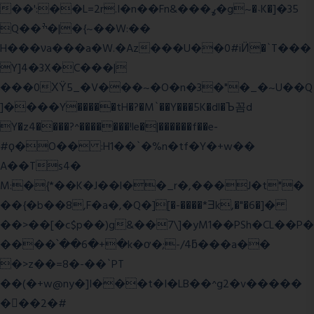
��':��L=2r.I�n��Fn&���ߩ�g~�˴K�]�35
Q��ׯ�|�{~��W:��
H���νa���a�W.�Az���U��0#iӤ�`T���
Y]4�3X�C���|
���0ХΫ5_�V���~�O�n�3�"�_�~U��Q
]����Y�����tH�?�M`��Y���5K�dl�Ъ꼼d
Y�z4����?^�������!le�|������f��e-
#ϙ�O�� :H1��`�%n�tf�Y�+w��
A��Ts4�
M:�{*��K�J��l��_r�,���J�t"�
��{�b��8,F�a�,�Q�][�-����*Ǝk,�"�6
�]�
��>��[�c$p��)g&��7\]�yM1��PSh�CL��P�
����՝��6�+�k�ơ�;-/4ƃ���a��
�>z��=8�-��`PT
��(�+w@ny�]I���t�I�LB��^g2�v�����
��ٕ�2�#