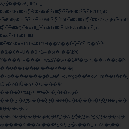
&���w�Q�
�v���5�����+G���¥����Y�d�2�ZUF1,�K
�5�6p�..t�zSWbE{���7�R�P�'��Z�\�ʒ���j�T
����Q�V��_�y�t���)kKk &��&�.�,�-
�=w�j�a��^�N
i��0<�:=o�0�p4��"2Η��Yl��lC!7�0r
�&�X�=U��8$~�ω� ��\k?8
Y����*=���wܛ$Y�w+�2#"�@,��-}��c�P-
�'�U��T��l� ���V��ľ�|
�~o�������g�UJ�o3Wgq��c6 m��t�n�]
IЭh�Y�1Ȕ�:YU���ǟ?
����%k[s��j�F�vJg�!
����.G����i�M�p�k���n�N�y��
R���v�ڤ
��e<������qM;)�U�At�8eX���x]�f
@����K ��/\u���3bw��מ�ioV �\��|