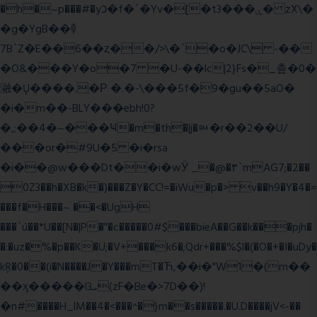
�h�~p���#�yכ�f�`�Yv�[�t3���ۑ� zX\�
�g�YgB��龺
7B`Z�E��6��ȥ��/>\�`�o�JC\ -��
�O&���Y�o�7 �U-��lc|2}Fs�_촢�0�
瀜�Ų����.�Ρ �.�-\���5f�9�gu��5aO�
�i�m��-BLY���ebh!0?
�,;��4�~���Ҹ�m�th�|j�ᇞ�r��2��U/
���or�#9U�5 �i�rsa
�i��@w���Dt��i�wӰ _�@�٣`mAG7;�2��
0Z3��h�XB�k�)���Z�Y�CC!=�iWu�p�> v��h9�Y�4�=
���f�H���~ ��<�UgH
���`ú��*U��[N�|P�"�c�����0#$���bieA��G��k���pjh�
�:�uz�%�p��K�U;�V+���k6�;Qdr+���%$l�(�O�+�I�uDy�
kŖ�0��(i�N����J�Y���mT�Ћ,��i�"W1�(m��
��ӽ�����l3ܝ(zF�Be�>7D��)!
�n#����H_lM��4�<���^�}m��s�����.�U.D����jV<-��