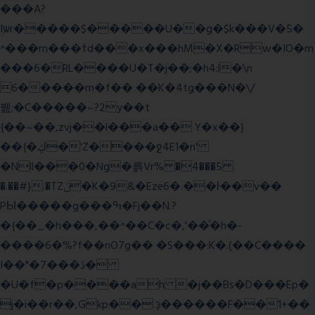
���A?
Iۭѡr�����$�����U��g�$k���V�5�
^���m���ߙd���x���hM�X�Rw�IO�m
���6�RL����U�T�j��;�h4:l�\n
6�����m�f�� ��K�4tg���N�\/
뷆;�C�����~?2y��t
{��~��,zvj��l���a�� Y�x��}
��{�ڮ�'Z����
ջ4E1�n'
�Nll���0�Ng�륽Vr% �4���5
�.��#}.�TZݩ�K�9&�Eze6�.��ŀ��v��
PЫ�����g���ߒ�Fj��N.?
�{��_�h���,��^��C�c�,'��ͦ�h�-
����6�%?f��nO7 g�� �S���:K�.(��C����
I��"�7 ���ڎ�
�U�f�p����ah �j��Bs�D���Ep�
j�i��r��,Gkp��.ҙ������F��1+��