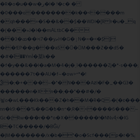
�R�o�u��w�ر�l� !�c� �
�0���o��������k��<����m
�qh���=�S��&��$��WDI�[R !r�u�_q
�(���»J�I��mΑLtbC��
��3�ߘ��>i7��yޠH�G�ٳN�=�<�$]
�i�!EP��g���aS��M���Z��d5�
�#�ΐ��YmÌ�棻k��
�f�y��&��l�a�M�4�j�ˎī������Zj�*-s���;
������7t� �AU�f~�ow>^*�!
Ѯi�;�+���~�"�N���AƶI�F�_��G3�
������n�Xn��;��"��#�/�
뇧o�wL���Kk���Z�h��M�R�Q˶�(�ɛ���
nn�k9:��%��G�߿�n^�;R�<����6���~
Gc�(Rw���r��*o�X������!�NNv4̙<�IG
B�TC�����/�BĜï/
�|M�������/x�b�"�o�Scf���[p�г�%;