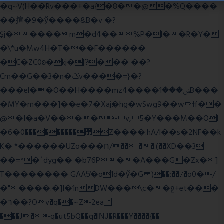
�q~V(H��Rv���+�a{�8��@�%Q����
��揎�9�ў����&B�v �?
$j�����m�d4��%P�l��R�Y�
�\*u�Mw4H�T���F������
�C�ZC0ʚ�kj�|?ͮ��� ��?
Cm��G��3�n�ݣv����=}�?
���el��O��H����mzݾ���1����4B���
�MY�m���]��e�7�Xaj׃�hg�wSwg9��wƗf��
@�I�a�V����-v,5�Y���M��Ol
�׿���������0�6Z����:hA/I��s�2NF��k
K� *������UZo���ח/�� ��.(��XD��3
��=^�`dyg�� �b76P��A���G�Zx�]
T�������� GAA5̔�o1d�ӳ�G )��:��ℱ�o0�/
�"����.�]I�1nDW���\c��ջ+et���
�ר��?Ov�q��~Z2ea
���J�q�ut5bQ��q�lǊ�R���Y����{��