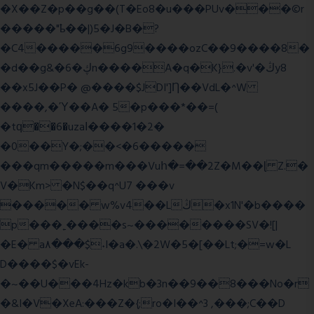
�X��Z�p��g��(T�Eo8�u���PUv���©r
�����"ҍ��|)5�J�B�?
�C4�����6g9����ozC��9����8�
�d��g&�6�ڮn����A�q�K}.�v'�ڭy8
��x5J��P� @����$JDI']Ƞ��VdL�^W
����,�Ύ��A� 5�p���*��=(
�tԛ��6�uzaІ����1�2�
�0��Y�;��<�6�����
���qm�����m���Vuհ�=��2Z�M��ɭ Z.�
V�Km> �N$��q^U7 �
��v
����� w%v4��Lڭ�x1N'�b����
p���˿����s~��������SV�![|
�E� a٨���$˖I�a�.\�2W�5�[��Lt;�=w�L
D����$�vEk-
�~��U���4Hz�kb�3n��9��8���No�r
�&I�V�XeA:���Z�{;ro�I��^3 ,���;C��D