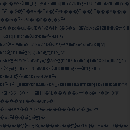
c�`�ۨWt��_�i;8����4[���A/'K�!u�U�*����zi'����ٵo�
�؆��8%� t�;*b��������*��j�
��m�:v%�1�E��,�$
z��zq�ůU�u]E�)yZ�Hׇ�5�a{�Ydwaȥ��Z��h�v�t.:�
='6z�q�;�r�*��ȍud>���<LH
�;ZY��r�9=s%#Z^ҡ�U}-���a�4d ��3&�[M|
��©��:��N; ,)2���(��M'
qS�3:5PS"8`a�\h�y�MhS�'��2r�x���h[����XGf�]�Ja�o
%@����9��M�8 <� R�U��V�*���c
���n⯸�q��4��yg426�
���_����Y�E�4Ɨ�ex�&_<�������#�EP��P[��<��H�A��[G6
�}6<] ���H�}L�����x'�k��83僒
����mf ��F�0n5�!
�H�0��T�o������n4�@ď
�ba޲�,�qv}�
v����+=Bg����2���YDd{�OB#�'Τ3���