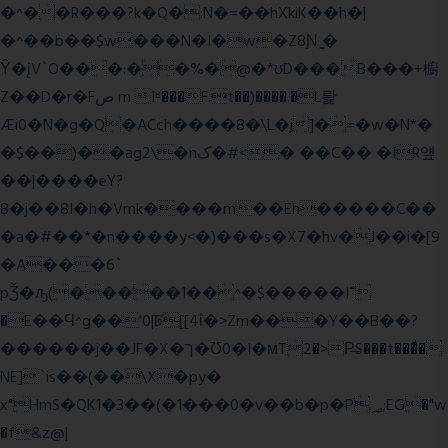
�^��R���?k�Q�:N�=��hXkiK��h�|
�^��b��$w���N�I�w�Z8Ɲ ͚�
Ŷ�įV`O���:��%�@�*ʊD���B���+櫥
Z��D�r�Fص m Iʶ���F.t��)����.�L뢅
Æi0�N�g�Q�ACch����8�\L�j]�=�w�N*�
�$��)��ag2\�nک�#<� ��C�� �IR얲
��|����eY?
8�j��8I�h�Vmk����m��Eh�����C��
�a�#��*�n����y<�)���s�X7�hv�J��i�[9
�A���6`
pǮ�ԡ(�����1��^�$�����I־
�E��Ϥ^g��'0|ꠓ[[4ΐ�>Zm���Y��B��?
������j��JF�X�ך�Ʊ0�I�мT2�>P̶S���t���ͩ�
NE]`is��(��\X�py�
x"HmS�QK1�3��(�1���0�v��b�p�P؃;EG�"w
�f&z@|