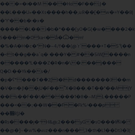
���=�i��M ���Ho�F��;}�
��L���U»��Xs����h��,u:R��[�w�=Y��8|
�'Y'��b�:�x�
�����L��i�b�*���[yO�G(�w����2�k
S���m�Oka<�ǻ�Ѿ�m!
�%�A�H�c�"N�~4/f��(@ʿr`���+T�5Ԇ��
�<t��g��a`q� ���Y� #��5iW[����n
�����'!L���Z�R�n�\�:��j���
Q�D:��Yk��s�/
�p�ʕ*���T�ؘ�2[I�ld�������3��m
�V�m�{I��jU�F��˭X�8��,�T��"��A{Y
��ls��F��\�����1�8�~M}L�����P
���<��:;��W��F�Fk%ʴ���p
��׫R]J�
�Rs����j�^H&@;2���yG�sO���ѬI�
��@�]~�w%�ஸz���n���,3�th�L1��Dt3�3(-