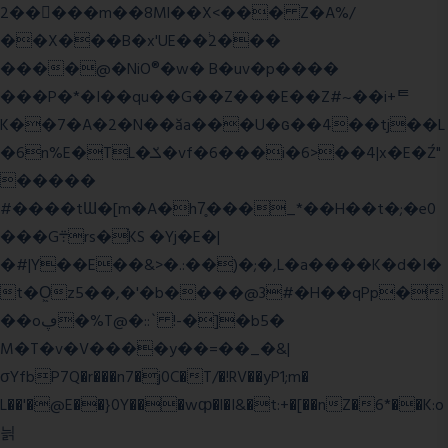
2�����m��8Ml��X<��� Z�A%/
��X���B�x'UE��֔2���
����@�NiO®�w� B�uv�p����
���P�*�I��qu��G��Z��� E��Z#~��i+ᄐ
K��7�A�2�N��ăa���U�ɢ��4��tj��L
�6n%E�TL�ݎ�vf�6���i�6>��4|x�E�Ź"
�����
#����tƜ�[m�A�h7̥���_*��H��t�;�e0
���G܊rs�֗KS �Yj�E�|
�#|Y��E��&>�.:��)�;�,L�a����K�d�I�
t�O͖z5��,�'�b����@3#�H��qPp�
��oڥ�%T@�::` !-�]�b5�
M�T�v�V����y��=��_�&|
σYfbP7Q�r���n7�j0C�T/�!RV��yP1;m�
L��'�@E��}0Y���wȹ�l�I&�t:+�[��nZ�6*��K:o
늵