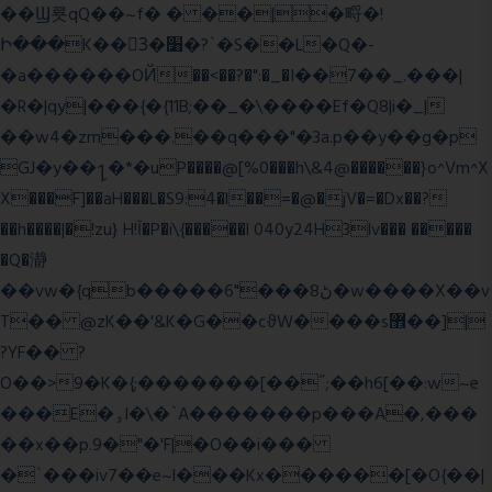
��Ϣ룟qQ��~f� � ��|�㽟�!
Ի���K��3ٓ�׸�?`�S��L�Q�-
�a������OЙ��<��?�":�_�I��7��_.���|
�R�|qy|���{�{11B;��_�\����Ef�Q8|i�_|
��w4�zm���.��q���"�3a.p��y��g�p
GJ�y��႑�*�uP����@[%0���h\&4@������}o^Vm^X
X���F]��aH���L�S9:4�l��=�@�jV�=�Dx��?
��h����|�!zu} H!Ī�P�i\{�����l 040y24H3lv��� �����
�Q�瀞
��vw�{qb�����6"���8ڻ�w����X��v
T�� @zK��'&K�G��cϑW����s޾��]|
?YF�� ?
O��>9�K�{;�������[��˝;��h6[��:w~e
���E�ۅl�\�`A�������p���A�,���
��x��p.9�"�'F|�O��i���
�`���iv7��e~l���Kx������[�O{��|