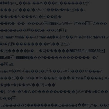
����qy9_��i�˻��W���n5������f/
���ٯk0���/�o%{߸[|���>�x�0��/
��p��%���Wa���酴�
��Ԗ�~��~���xOIŻ���Ko{W9v^^�ד��A���
��(��e����ܞ�>��pΜ �
g���X���ߴ��=E��>��އ��ן"��s�k��o^��W��w
�j4�.}课K�������|�m\��Q,//
������|o�~_�X|������՗�7��/F���6��|
��u8�=����߼�޾��?������������_�/
�m&
{a�s�i�s��g�B×��2~i(���h���?|
�����L.NO�.#O9�����ۙ�{�9m��ً���ӷOG
�gi�=
�{��pW��ݿ?}w��!
�)_0R�>�?.�W�D�����u���j�{o$A֏F�o�O��
O�j�|
߿�����&ۻ����ۛ�����kz��ۋ��4�6Y�_��/