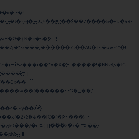
��J� (~j�,Q+��j��$��7����5�PD�99-
�Zj�*-s���;������7t� �AU�f~�ow>^*�!
���� |
Wї��Qx��_
�/