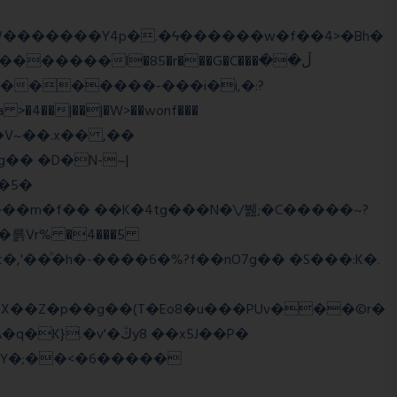
����l�85�r���G�C���ڵ��
�5�
�륽Vr% �4���5
X��Z�p��g��(T�Eo8�u���PUv���©r�
�Y�;��<�6�����