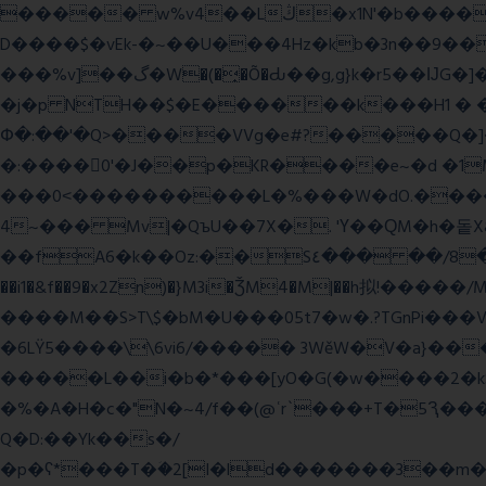
����� w%v4��Lڭ�x1N'�b����p���˿����s~��������SV�![|�E� a٨���$˖I�a�.\�2W�5�[��Lt;�=w�L
D����$�vEk-�~��U���4Hz�kb�3n��9��8�
���%v]��گ�W�(�̟�Õ�Ԃ��g,g}k�r5��ĲG�]��`f'���s�x��K�U.ʬ�ۃ#��旼qY��r�5��[F� Ŝ�"#�-gZ?
�j�p NTH��$�E������k���H1 �
Փ�:��'�Q>����VVg�e#?�����Q�]�J
�:����0'�J��p�KR����e~�d �1M
���0˂����������L�%���W�dO.����U
4~��� Mv|�QъU��7X�. 'Ү��ԚM�h�돝X
��fA6�k�
�Oz:��S٤��� ��/8�y���=ca�Q�E��BŒ�.�0�� 6� F�nk��ۦ���ҢG(���4�T?
��i1�&f��9�x2Zn)�}M3i�ǮM4�M|��h拟!�����/
����M��S>T\$�bM�U���05t7�w�.?TGnPi
�6LŸ5����\\6vi6/����� 3WěW�V�a}��
�����L��i�b�*���[yO�G(�w����2�k
�%�A�H�c�"N�~4/f��(@ʿr`���+T�5Ԇ�
Q�D:��Yk��s�/
�p�ʕ*���T�ؘ�2[I�ld�������3��m�V