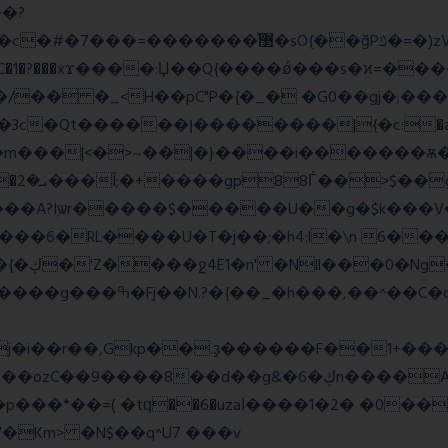
�?
�����w�f��4>�Bh�
1�?���xϫ����:Џ��Q{����ǿ���s�ϰ=������
�a >�4��|��|�W>��wonf���
��A?Iۭѡr�����$�����U��g�$k���V
2y��t {��~��,zvj��l���a�� Y�x��}��{�ڮ�'Z����
ջ4E1�n' �Nll���0�Ng
j�i��r��,Gkp��.ҙ������F��1+���
g&�6�ڮn����A�q�K}.�v'�ڭy8 ��x5J��P�
�p���*��=( �tԛ��6�uzaІ����1�2� �0�
Km> �N$��q^U7 �
��v