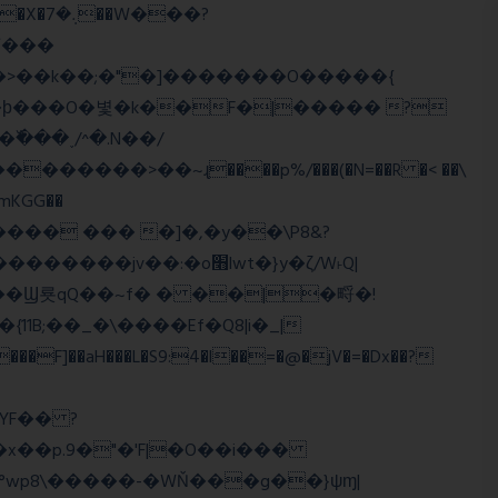
>�>��k��;�"�]�������O�����{
�mKGG��
HQ�+���� ��� �]�,�y��\P8&?
:�o׫lwt�}y�ζ/W˫Q|
]��aH���L�S9:4�l��=�@�jV�=�Dx��?