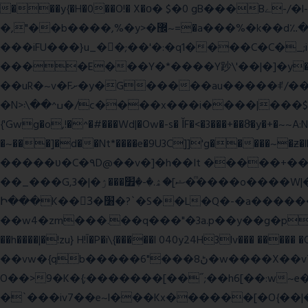
���y{�H�0��O!� X�о� $�0 gB���Bے-/�l-���כ�^�$�\��r�8��kuuuUu-���ӭ����[Ҷt5)�X�܉�7��W���?
�,"��b����,%�y>�޼~=�a���%�k��d؉�I�į'��� 5����|�^:���$.�9Ͳ ·���IJ�0荥���
���iFU���}u_�
�;��'�:�q1����C�C�
����E���Y�*����Y䟞\'��|�]�y�ݱ_�(�6�"\|?�$����������;����r?�N��ϸ���O�볓�k��F�|����� ?
��uR�~v�Fށ�y�G�����au�����ꑷ/��=���Ջ��/��՗������e���=�zεBJ���חWu�߰���˯/^�.N��/
�N>ߎ^��\܃�/c����x���i����|���$���ܿ8E���O�����+�x��|�R�T�wɬ\� �И��������>��~ɻ����p%/���(�N=��R �< ��\
{'Gwg�o,!�^�#���Wd|�Ow�-s� ĬF�<�3���+��8ͣ�y�+�
�~���]�d��Nt*����e�9U3C]]'g�����~�ƶ
�����ʋ�C�۹D@��v�]�h��It �����+��u�=sο~
��_���G,3�|�ޝ]�ۿ.�-�׿���ۯ�ͫ����o����W|���(wvV܀��8��77���7���w}a�Q\܃����Ϣ룟qQ��~f� � ��|�㽟�!
Ի���K��3ٓ�׸�?`�S��L�Q�-�a������OЙ��<��?�":�_�I��7��_.���|�R�|qy|���{�{11B;��_�\����Ef�Q8|i�_|
��w4�zm���.��q���"�3a.p��y��g�pGJ�y��႑
��h����|�!zu} H!Ī�P�i\{�����l 040y24H3lv��� ����� 
��vw�{qb�����6"���8ڻ�w����X��vT�� @zK��'&K�G��cϑW����s޾��]|?YF�� ?
O��>9�K�{;�������[��˝;��h6[��:w~e���E�ۅl�\�`A�������p���A�,�����x��p.9
�`���iv7��e~l���Kx������[�O{��|�؛E�7�W����3�H����Y�\l����v1�i�qtm�°wp8\�����-�WŇ���g��}ψ