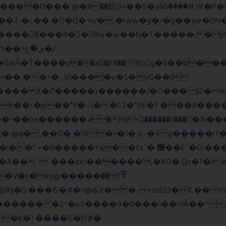
=��9�yǻٷ#����6K�P�<������; �\��=>� g�x��qrb���~א�
Nֻ�ߖ�����. �ў!��}|�D�Nqߖ���������-
�Τ����z��aG�|F8�� 9[og�S��b����s
�� ��>�_VI����o�$�yG��׆
����X�J"�����}������/�O��� $0�ӫ/
h��s�p��"Y�~\��E2�"V6�? ���8�����c�
l�P_}U}�7�[e�so`���m.�,�|
.@g� ,��G� �1V�>�J�,z~�4g�����rf�>
z`� ޶��E`�0}���1��6@a�Ȍ�r�4�^'g�&��yr}|
�A��``���zx!:������,�XG� Qx�
?�r
�}�ey@�����߾?��
������2^�p0����9�6���1��=!Ǎ��*J�
�G�)?#�