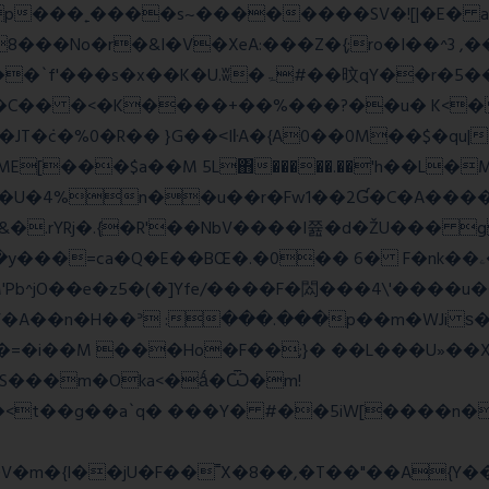
��No�r�&I�V�XeA:���Z�{;ro�I��^3 ,���
 �C�� �<�K����+��%���?��u� K<
T�݁c�%0�R�� }G��˂IŀA�{A0��0M��$�qu|
E[���$a��M 5L΋�����.��'h��L�
�4%n��u��r�Fw1��2Ɠ�C�A�����
&�.rYRj�.{�R'��NbV����I쯆�d�ŽU��� 
M'Pb^jO��e�z5�(�]Yfe/����F�閦���4\'����u
���V�A��n�H��ᐣ :���.���p��m�
�=�i��M ���Ho�F��;}� ��L���U»��Xs
S���m�Oka<�ǻ�Ѿ�m!
��<t��g��a`q� ���Y� #��5iW[����n�
�m�{I��jU�F��˭X�8��,�T��"��A{Y
�