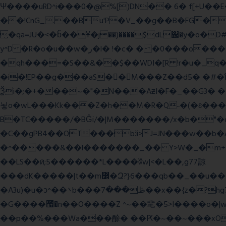
Ψ����uRD^i���0�@%[)DN�� 6� f[+U��
��!CnG_.��Bu'P�V_��g��B�FG��!A�>K���>
̮�qa=JU�<�b̃��Ұ�j��)����$dL΢�y�o
y^D �R�o�u��w�ر�l� !�c� � �0���o��������k��<����m
�qh���=�S��&��$��WDI�[R !r�u�_q�(���»J�I��mΑL
�i�!EP��g���aS��M���Z��d5� �#�ΐ��Y
Ѯi�;�+���~�"�N���AƶI�F�_��G3� 
뇧o�wL���Kk���Z�h��M�R�Q˶�(�ɛ���nn�k9:��%��G�߿�n^�;R�<����6���~Gc�(
B�TC�����/�BĜï/�|M�������/x�b�"�
�C��gPB4��OT���bӟ>J=JN���w��b�
�^�����&��l�������_�� Y>W�_�m+�������y�����$ߵ����#HVz7�
��LS��ӣ;5������*L����ʬw|<�L��,g77諒
���dK�����|t��m߼�Զ?}6���qb��_��u���~ f˛��j������WCcq~s������˽a��������<�;~y��,}
�A3u)�u�ͻ^��܌b���ڟ���7��x��{z�?hg7�&W�����%\�䶷�{�t���:z��3>j��/�>~�����x{�2>ξ�&��[C�ˮ�I���}
�G����՗�n��O����Z ^~��靟�5>I����o�|wx*�؎/����qy9
��p��%���Wa���酴� ��Ԗ�~��~���xOIŻ���Ko{W9v^^�ד��A�����(�