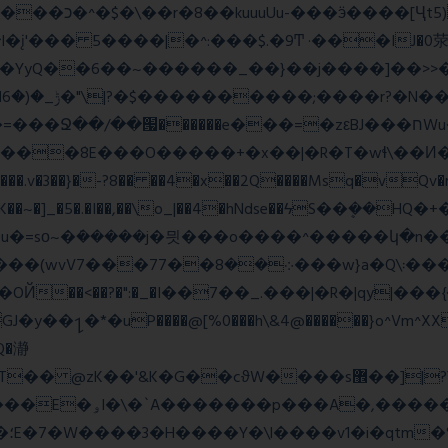
_;i�YyQ��6��~������_��}��j����]��>

~~A:N���.v�3��}�-?8�� ��4�x��2Q����Msq�vQv
�lK��~�]_�5�.�I��,��\o_|��4�hNdse��ϟS��ܷ��
�ܿ�����j�믯���o����^�����կ�n���������jv��
�*�uP����@[%0���h\&4@������}o^Vm^XX���F
�Q�瀞
�"�'F|�O��i���
ɱ|