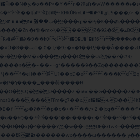
wW�����˫�s����N�O����6�Y��{G�h�O��� |
Z�92�S�ܩBG�5I�M��gYy�Uȅ�� �[YE�դQRv�]��Ogə�/?
�!c_W�Rv�#�Ѩ�9��k0c|/��O�Ʋ�`��'16rؒ�:�
��}�l��M�x���q���O��Od��?�#9}
��~=g*�����9��Zq�������ڏ�?�#���Pg�h�ELB�
��Ҷ��f�eH��R U?��pD�e����KdB
w�͍P�'j��֛��_���䕟����H
�^#]σ<��nW��O�CQ��O����2.�a6c��G����:
�B�f @�?��p�c�+���/< Z �|cq����f
#S�o��hQ�����"��r����ņ�?�����
�U�l�x{�^����Y �w��=UF�3tw3~���x
��� hШ�|