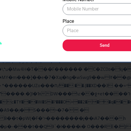
�As���3�P�k��{_?�_o�k�e����^8{��տ���޾�
�9l�����O��Ż˗����)�4޽��-����n�����y�^m��݆{ڧ
Place
ػq<��_������G���W�_�z�
w��7oh� )Bw���� r@e�Q��:����V�b �{�>¾����
Send
�揎�9�ў����&B�v �?
4H�T���F������ �C�ZC0ʚ�kj�|?ͮ��� 
�]I�1nDW���\c��ջ+et����ר��?Ov�q��~Z2ea
���c�TY���W�S�?���O>��2���q���r
v�A9��j�S���>�7� �
8 8��t�pW(�F�'>��������j��iA7���h