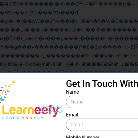
B×��2~i(���h���?|
�gi�=
�{��pW��ݿ?}w��!�)_0R�>�?.�W�D�����u���j�{o$A֏F�o�O��O�j�|
���_������竽
�ˋoi�={$�>_fG� ?
��x�~�Nz�����/�7��_�~�~��������E������_o�������
Get In Touch Wit
ow���N>糙
Name
Email
ۧ_>\��z�K{DQg�Ϯ��]u��3o�V~�/��@��?
Mobile Number