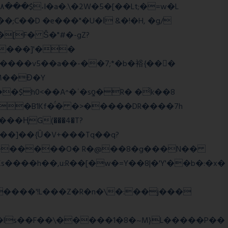
;C��D �e���"�U�ǀ &�!�H, �g/
����]'��
����v5��a��-��7;*�b�裕{���ً
M��Ɖ�Y
$h0<��A^�ʿ�sƍ�R� �͗k��8
g�B1Kf�̈́� �>�����DR����7h
���]��{Ȕ�V+���Tq��q?
WJi ѕ������O� R�@��8�g���N��
����h��,u:R��[�w�=Y��8|�'Y'��b�:�x�
����'!L���Z�R�n�\�:��j���
�ls��F��\�����1�8�~M}L�����P��