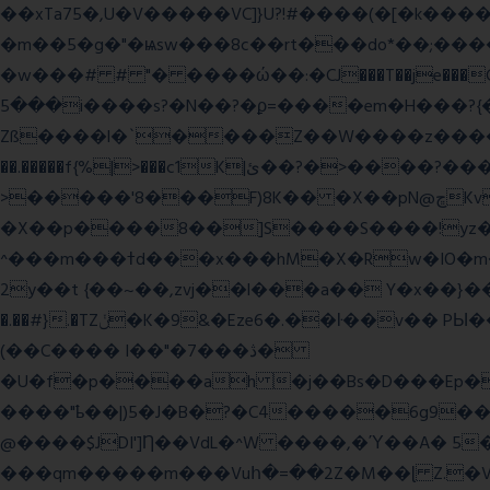
��xTa75�,U�V��
���VC]}U?!#��
��(�[�k����
�m��5�g�"�ѩsw���8c��rt���do*��;����c�#�޳�ͯ������=���7�sO{��ğPݿ�=�)zV�������Y4p�.�ϟ�
�w���# # "� ����ώ��:�CJ���T��je���C�
���5i����s?�N��?�ϼ=����em�H���?{�/�� �_<H��pC"P�{�_� �G0��gj�;����������-���i�i,�:?
Zß����l�`����Z��W����z����3c�Qt������ן��������|{�c:
��.�����f{%|>���c1K|ئ��?�>����?���m���|<�>~��|�}����i�������ѫ�V~��.x�� ,��
>�����'8���F)8K�� �X��pN@ڇKv�ܝ�2���Î;�+����gp88Ѓ��>$��g�� �D�N-~|
�X��p����8��]S����S����!yz�
^���m���ߙd���x���hM�X�Rw�IO�m���6�RL����U�T�j��;�h4:l�\n 6�����m�f�� ��K�4tg���N�\/뷆;�C�����~?
�.��#}.�TZݩ�K�9&�Eze6�.��ŀ��v�� PЫ�����g���ߒ�Fj��N.?�{��_�h���,��^��C�c�,'��ͦ�h�-����6�%?f��nO7 g�� �S���:K�.
(��C���� I��"�7 ���ڎ�
�U�f�p����ah �j��Bs�D���Ep�
����"ҍ��|)5�J�B�?�C4�����6g9����ozC��9����8��d��
@����$JDI']Ƞ��VdL�^W ����,�Ύ��A� 5
���qm�����m���Vuհ�=��2Z�M��ɭ Z.�V�