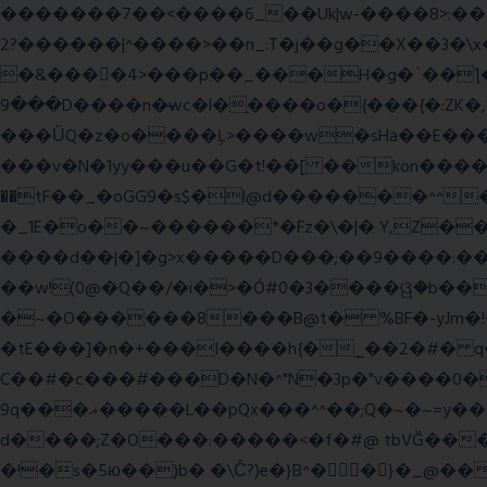
�������7��<���
�6_��Uk|w-����8>:������O��� @�ӣ��䢀G
����^|������?2>��n_:T�j��g��X��3�\x��Z-�c��.�O�Q�^n/�,�rww�g�/�ۧg��yvr�ON�� �T������(
�&����4>���p��_���H�g�`��ƪ����8َ���8� �󳳦Bw�w��
���9D����n�̶wc�l�֑����o�{���{�:ZK�,'t��>͍ى�ݝ�/
���ǙQ�z�o����Ļ>����w�sHa��E���GwǞ
���v�N�1yy���u��G�t!��[ ��kon����<
��tF��_�oGG9�s$�l@d�������^^
�_1E�o��~������*�Fz�\�|� Y,Z��
����d��|�]�g>x�����D���;��9����:���^��(rx������ޡ�Pn<2���i���0���𩆿�Jh���
��w!(0@�Q��/�i�>�Ó#0�3����ୱ�b���
�~�O������8���B@t� %BF�-yJm�!�|��" =�8�����Ya��f
�tE���]�n�+���I����h{�_̣��2�#� q
C��#�c���#���D�N�^"N�3p�"v����0��V
9q���ޣ�����L��pQx���^^��;Q�~�~=y��$9hj�D:���IS�#�<@ԃY� �-+ssS23�IC��+59� �u���tJǏ��}p
d����;Z�O���:�����<�f�#@ tbVĞ���
�!�s�5ю��)b� �\Ĉ?)e�}B^��}�_@���K�ݝ���