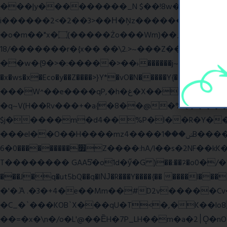
���|y���������_N $��!8w�//���[��}�
i������2<�2��3>��Η�Ņz������:��^����_��~�9_Oz�
�o�m��"x�۝(�����Żo���Wm)��_~�S� �������{z�on����}�����Q�z�y{����}|q��,e�ݷb�~|��?�]fŇo����ݗ����_���}��}
��/18�����r�{x�� ��\2.>~���Z��o�� �S�{-ٽn�;�'����o{�պ�-w/
��w�{9�>�:�����>��˫������j~Y��J�>���g�+���ׯ/W��/>]�ݼzN��Wʗ�6��>�?_} �s��GwW_�d���A��_. ��l�y
�x�ws�x�Eco�y��Z����>}Y*�vO�N�����Y{����Q����
���W^��e����qP,�h�غ�X�� ~� d����A�/iVi�Z>�'%��� ��=6��� p0��볋��:�5���OX�(��
�q~V(H��Rv���+�a{�8��@�%Q�����
$j�����m�d4��%P�l��R�Y��\*u�Mw
���el��O��H����mzݾ���1����4B����MY�m���]��e�7�Xaj׃�hg�wSwg9��wƗf��@�I�a�V����-v,5�Y���M��Ol�
׿���������0�6Z����:hA/I��s�2NF��kK� *������UZo���ח/�� ��.(��XD��3 ��=^�`dyg�� �b76P��A���G�Zx�]
T�������� GAA5̔�o1d�ӳ�G )��:��ℱ�o0�/�"����.
���J�q�ut5bQ��q�lǊ�R���Y����{�� ����l�
�'�.Ὰ .�3�+4�e��Mm��#D2v�����C
�C_�`���KOB`X���qU�T<�,�K��lo
��=�x�\n�/o�L'@��ȄH�7P_LH��m�a�2׀Ǫ�nO�p�-���t��Q9`�l����i� O���RE�J}Ve ���H�S)h]��BAq謪