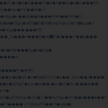
��o���?Gg{���;���*
q����m
�2�RH�����S
'��6�ug�D pr�W�� �zv��%?�.��M��
*T�
�qIå5Ag>�f� ��Ac@:�f��/���6��?