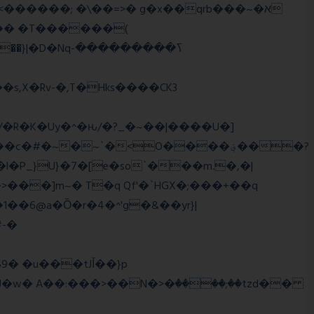
,X�Rv-�,T�Hks����CK3
�R�K�Uy�^�ԋ/�?_�~��|����U�]
#�~�~`�<O����؋���?
���]m~� T�q Qf'�`HGX�;���+��q
#-�
w� A��:���>��N�>�ٝ����;��tzd��