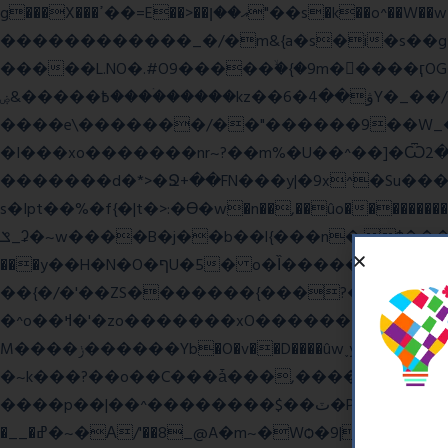
g���X���ߴ��=E��>��އ��ן"��s�k��o^��W��w�j4�.}课K�������|�m\��Q,//������|o�~_�X|������՗�7��/F���6��|��u8�=����߼�޾��?
������������_�/�m&{a�s�i�s��g�
�����L.NO�.#O9�����ۙ�{�9m��ً���ӷOG
߿�����&ۻ����ۛ�����kz��ۋ��4�6Y�_��/��j��_I�i��~�l����z۞�r}{��濎�|�.�����:�@]��ɮfk77�.���Ʒ�4 4mt|
����e\�������/��"������9��W_�]�ͮV�Lݽ�n^ �o���g���';�����~�{��������x���
�I���xo�������nr~?��m%�U��^��]�Ѿߟ�2��g���v���������}"�ٗp�6nn����_v~5{�{�߿��G��G���/
�������d�*>�Ջ+��FN���y|�9x^�Su�����������ۏ_��������JYL>��w
s�Ipt��%�f{�|t�>:�ϴ�w�n��,��ûo�����������h
ݏ_ʡ�~w����B�j��b��l{���n�;Ϯ���uq�} ֲw������b��������8O�E���,�b��*���{��8v����+@���:���^)޾
���y��H�N�O�ףU�5� o�Ȉ������廻+C����ŧ�cyu��4}����8{��r��]�,?��XNF��푺L��X ���v^�������כ��^��}5���N&�wGY������c�}
��{�/�'��ZS�������{���?�����W
�^o��ߞ�'�zo�������xO��������7�.�o����������R�v'W���������Ey�q�1~���t�u��-�� o~u����{|ח֧�r��6z��68�?���?
M����ݫ������Yb�O�v��D����ûw˯y��x7�����I_�/��/��g��W��/��r?쵷��]�~7߽����������Δ3;>R��H>,�G��ו�:����� `I���z���}?
�~k���?��o��C���ǡ���,����*�3��#e
����p��|��^��������$��ٽ�P���~��4���Snn^$ ����Ogy/|>ڿ|�I��'A�n��1�$�}
�__�ߝ�~�Α/'��8_@A�m~�Wѻ�ׯ�9|9+>�>�=c"'��K���X�:��?j�ԫ��-����������y���mK���?/