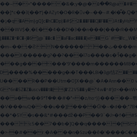
��~�="�����&�;y�@�۵��R@a�#���Ӵi��N�y;�o��P>�ϒ�n�?­Raח�
��]*c��3(��٣}�AZyt�O�R�v�~��~#.�l�̿�.Ԛ�%� 8��ʠaPQ)[�R.KHKÙNmL�l���ېU5���/>-���%x�P^C��W�
�ݙ�q�Am}gQ]c�hC�Dp|:�#$2�.��F��C|�F��JAt�yHsY8� � �J��� ب��׼����q]��Pj �K��@,�����48yy�+��됫��N���4H��ů'�
��WV$�,�E��4��D!�3��n���(���rR��M���]�Zn �ғ¶r�mx-\�'��}
|;���Z�^�C�-|�6]@`��c� �aF�ac���.�}e��G`#
�m~��;�Ƨ:N��������ٿ����m�VϽ�8��~aT� 0� J/�9z�=�1��L!/���Ǡ����zU��_"H���<���Ώ�?e߻�ó���\?��q���
���X�����g?��?���ϊ7o����s�'Ĩ��g
���g������'9'����m������M8�����n��~
Dj����%�����g�i�T���L8i�3@恄Z�� 
U����R��P��Utm�O]X��@`�A�Ann��0 
G*6n�5Z�Z�uscv���t�|{�'Z2V5��:y�"4w
��a�w��9*܂��ߌ�#�"=�z/no^}}�����~쀢nxs0������TFm�ϛ7��x:s����ԋD��4Kƀ��fL�}�G9 �>�kB(�ِy��, 2ᐿm��/����!
�V���nuQ�>��u��]|����Ġ!�~�d��;"7B
��*�5Y�s��&*#���ǆ��P��9`�J>�f�
���c5�� 7��b�]Q��q�����[5P�
�>-�#��r �A� ��n�Szu��ӗ�'����C�����׻���z������wx����ω������ y�������`c* WxZ