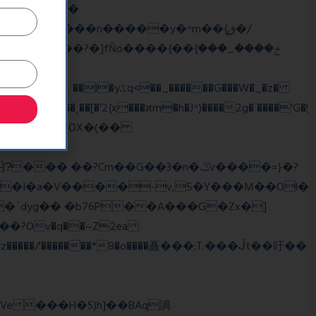
��
�/
^��� �Mf��
��˛��[�'2{x���ϰm�h�J^)����2g� ����'G�!ֻ
��?Cm��G��3�n�ݣv����=}�?
z�����/'�������*8�o����矗���;T:���ᒎt��吁��