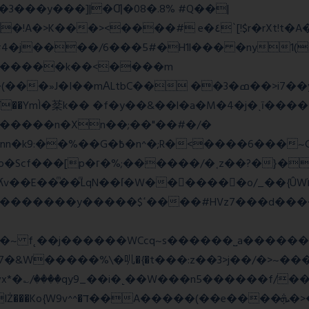
E�3���y���]|�Ƣ�08�.8% #Q��|
<����# e�٤`[!$r�rXt!t�A��x� F�!
�D#4�j����/6���5#�H1l��� �ny1(
tbC�� ��3�ߘ��>i7��yޠH�G�ٳN�=�<�$]
mÌ�棻k�� �f�y��&��l�a�M�4�j�ˎī�����
������n�Xn��;��"��#�/�
Rw���r��*o�X������!�NNv4̙<�IG
o�Scf���[p�г�%;������/�˱z��?�}�
ʎv��E��ͫ��ͫLqN��ſ�W���ً����o/_��{Û
��d�������w��{������G�_��/
_��i�˻��W���n5������f/���ٯk0���/�o%{߸[|���>�x�0�
�e����ܞ�>��pΜ �