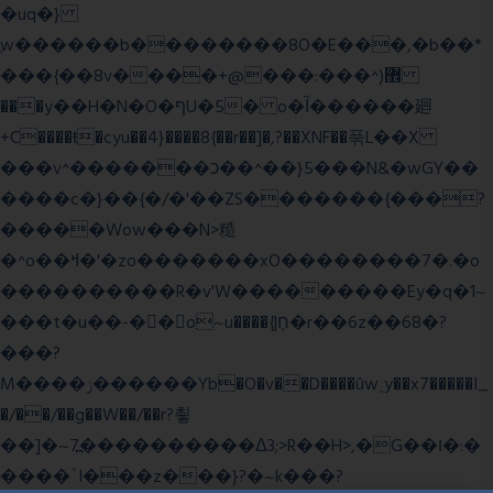
�uq�}
ֲw������b��������8O�E���,�b��*
���{��8v����+@���:���^)޾
���y��H�N�O�ףU�5� o�Ȉ������廻
+C����ŧ�cyu��4}����8{��r��]�,?��XNF��푺L��X
���v^�������כ��^��}5���N&�wGY��
����c�}��{�/�'��ZS�������{���?
�����Wow���N>糙
�^o��ߞ�'�zo�������xO��������7�.�o
����������R�v'W���������Ey�q�1~
���t�u��-�� o~u����{|ח֧�r��6z��68�?
���?
M����ݫ������Yb�O�v��D����ûw˯y��x7�����I_
�/��/��g��W��/��r?쵷
��]�~7߽����������Δ3;>R��H>,�G��ו�:�
���� `I���z���}?�~k���?