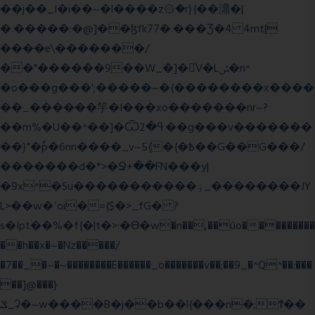
��j��_I�i��~�l����z۞�r}{��濎�|
�.�����:�@]��ɮfk77�.���Ʒ�4 4mt|
����e\�������/
��"������9��W_�]�ͮV�Lݽ�n^
�o���g���';�����~�{��������x����
��_������竽�I���xo�������nr~?
��m%�U��^��]�Ѿߟ�2��g���v�������
��}"�ٗp�6nn����_v~5{�{�߿��G��G���/
�������d�*>�Ջ+��FN���y|
�9x^�Su�����������ۏ_��������JY
L>��w�ˋoi�={$�>_fG� ?
s�Ipt��%�f{�|t�>:�ϴ�w�n��,��ûo���������
��h��x�~�Nz�����/
�7��_�~�~��������E������_o�������v��;��9_�^Q^��:���
��]@���}
ݏ_ʡ�~w����B�j��b��l{���n�;Ϯ��