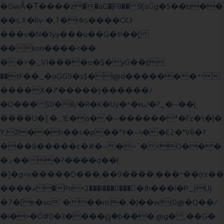
�GwǞ�Τ����z��aG�|F8�� 9[og�S��b��
��s,X�Rv-�,T�Hks����CK3
���v�N�1yy���u��G�t!��[
��kon����<��
��>�_VI����o�$�yG��׆
��tF��_�oGG9�s$�l@d�������^^
����X�J"�����}������/
�O��� $0�ӫ/�R�K�Uy�^�ԋ/�?_�~��|
����U�] �_1E�o��~������*�Fz�\�|�
Y,Z��h��s�p��"Y�~\��E2�"V6�?
���8�����c�#�~�~`�<O���
�؋���?����d��|
�]�g>x�����D���;��9����:���^��(rx��
����ޡ�Pn<2���i���0���𩆿�Jh���l�P_}U}
�7�[e�so`���m.�,�|��w!(0@�Q��/
�i�>�Ó#0�3����ୱ�b���.@g� ,��G�