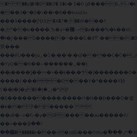
���y{�H�0��O!� X�о� $�0 gB���Bے-/�l-
���כ�^�$�\��r�8��kuuuUu-
���ӭ����[Ҷt5)�X�܉�7��W���?
�,"��b����,%�y>�޼~=�a���%�k��d؉
�I�į'��� 5����|�^:���$.�9Ͳ ·���IJ�0
荥���
���iFU���}u_�
�;��'�:�q1����C�C�_;i
�YyQ��6��~������_��}
��j����]��>>�>��k��;�"�]�������O�
����{ ����E���Y�*����Y䟞
\'��|�]�y�ݱ_�(�6�"\|?
�$����������;����r?�N��ϸ���O�볓
�k��F�|����� ?
��uR�~v�Fށ�y�G�����au�����ꑷ/
��=���Ջ��/
��՗������e���=�zεBJ���חWu�߰���˯/^�.N