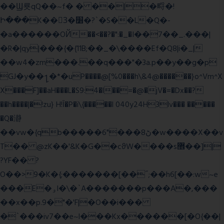
��Ϣ룟qQ��~f� � ��|�㽟�!
Ի���K��3ٓ�׸�?`�S��L�Q�-
�a������OЙ��<��?�":�_�I��7��_.���|
�R�|qy|���{�{11B;��_�\����Ef�Q8|i�_|
��w4�zm���.��q���"�3a.p��y��g�p
GJ�y��႑�*�uP����@[%0���h\&4@������}o^Vm^X
X���F]��aH���L�S9:4�l��=�@�jV�=�Dx��?
��h����|�!zu} H!Ī�P�i\{�����l 040y24H3lv��� �����
�Q�瀞
��vw�{qb�����6"���8ڻ�w����X��v
T�� @zK��'&K�G��cϑW����s޾��]|
?YF�� ?
O��>9�K�{;�������[��˝;��h6[��:w~e
���E�ۅl�\�`A�������p���A�,���
��x��p.9�"�'F|�O��i���
�`���iv7��e~l���Kx������[�O{��|