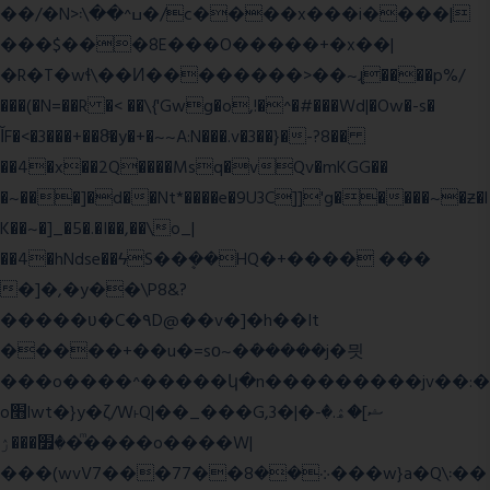
��/�N>ߎ^��\܃�/c����x���i����|
���$���ܿ8E���O�����+�x��|
�R�T�wɬ\� �И��������>��~ɻ����p%/
���(�N=��R �< ��\{'Gwg�o,!�^�#���Wd|�Ow�-s�
ĬF�<�3���+��8ͣ�y�+�~~A:N���.v�3��}�-?8��
��4�x��2Q����Msq�vQv�mKGG��
�~���]�d��Nt*����e�9U3C]]'g�����~�ƶ�l
K��~�]_�5�.�I��,��\o_|
��4�hNdse��ϟS��ܷ��HQ�+���� ���
�]�,�y��\P8&?
�����ʋ�C�۹D@��v�]�h��It
�����+��u�=sο~�ܿ�����j�믯
���o����^�����կ�n���������jv��:�
o׫lwt�}y�ζ/W˫Q|��_���G,3�|�ޝ]�ۿ.�-
�׿���ۯ�ͫ����o����W|
���(wvV܀��8��77���7���w}a�Q\܃��