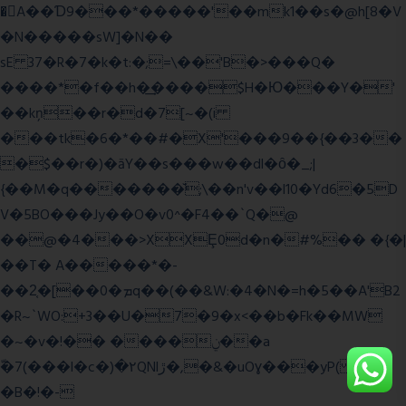
�A��Ɗ9���*�����'��mk1��s�@h[8�V
�N�����sW]�N��
sE 37�R�7�k�t:�;=\��'B�>���Q�
����*�f��h�͢����$H�Ю���Y�'
��kņ��r�d�7[~�(i
���tk�6�*��#�X'���9��{��3��
�$��r�)�āY��s���w��dl�ȏ�_;|
{��M�q�������̆;\��n'v��l10�Yd6�5D
V�5BO���Jy��O�v0^�F4��`Q�@
��@�4���>XXȨ0d�n�#%�� �{�|
��T� A�����*�-
��2͔�[��0�ܡq��(��&W:�4�N�=h�5��A'B2
�R~`WO:+3��U�7�9�x<��b�Fk��MW
�~�v�!�� ����ݧ��a
ّ�7(���l�c�)�۲QNlڙ�,�&�uOɣ���yP( z�D|
�B�!�-