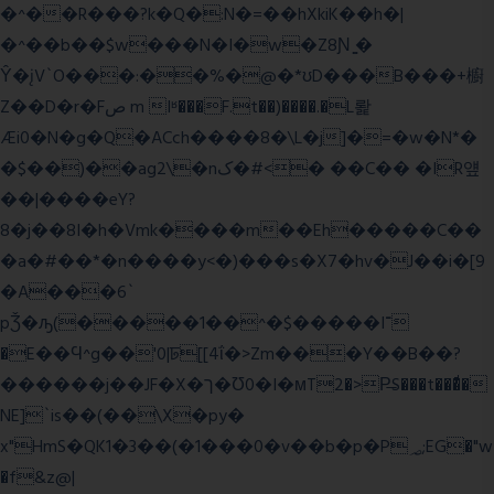
�^��R���?k�Q�:N�=��hXkiK��h�|
�^��b��$w���N�I�w�Z8Ɲ ͚�
Ŷ�įV`O���:��%�@�*ʊD���B���+櫥
Z��D�r�Fص m Iʶ���F.t��)����.�L뢅
Æi0�N�g�Q�ACch����8�\L�j]�=�w�N*�
�$��)��ag2\�nک�#<� ��C�� �IR얲
��|����eY?
8�j��8I�h�Vmk����m��Eh�����C��
�a�#��*�n����y<�)���s�X7�hv�J��i�[9
�A���6`
pǮ�ԡ(�����1��^�$�����I־
�E��Ϥ^g��'0|ꠓ[[4ΐ�>Zm���Y��B��?
������j��JF�X�ך�Ʊ0�I�мT2�>P̶S���t���ͩ�
NE]`is��(��\X�py�
x"HmS�QK1�3��(�1���0�v��b�p�P؃;EG�"w
�f&z@|