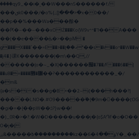
����qy9_��i�˻��W���n5������f/
���ٯk0���/�o%{߸[|���>�x�0��/
��p��%���Wa���酴�
��Ԗ�~��~���xOIŻ���Ko{W9v^^�ד��A���
��(��e����ܞ�>��pΜ �
g���X���ߴ��=E��>��އ��ן"��s�k��o^��W��w
�j4�.}课K�������|�m\��Q,//
������|o�~_�X|������՗�7��/F���6��|
��u8�=����߼�޾��?������������_�/
�m&
{a�s�i�s��g�B×��2~i(���h���?|
�����L.NO�.#O9�����ۙ�{�9m��ً���ӷOG
�gi�=
�{��pW��ݿ?}w��!
�)_0R�>�?.�W�D�����u���j�{o$A֏F�o�O��
O�j�|
߿�����&ۻ����ۛ�����kz��ۋ��4�6Y�_��/