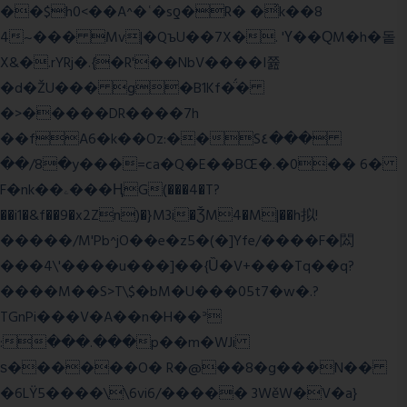
��$h0<��A^�ʿ�sƍ�R� �͗k��8
4~��� Mv|�QъU��7X�. 'Ү��ԚM�h�돝
X&�.rYRj�.{�R'��NbV����I쯆
�d�ŽU��� g�B1Kf�̈́�
�>�����DR����7h
��fA6�k�
�Oz:��S٤���
��/8�y���=ca�Q�E��BŒ�.�0�� 6�
F�nk��ۦ���ҢG(���4�T?
��i1�&f��9�x2Zn)�}M3i�ǮM4�M|��h拟!
�����/M'Pb^jO��e�z5�(�]Yfe/����F�閦
���4\'����u���]��{Ȕ�V+���Tq��q?
����M��S>T\$�bM�U���05t7�w�.?
TGnPi���V�A��n�H��ᐣ
:���.���p��m�WJi
ѕ������O� R�@��8�g���N��
�6LŸ5����\\6vi6/����� 3WěW�V�a}