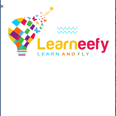
��o��C���ǡ���,����*�3��#eۧ_>\��z
�K{DQg�Ϯ��]u��3o�V~�/��@��??
����Y�]�s�n���s
h_��������/
����p��|
��^��������$��ٽ�P���~��4���Snn^
$ ����Ogy/|>ڿ|�I��'A�n��1�$�}
�__�ߝ�~�Α/'��8_@A�m~�Wѻ�ׯ�9|9+>�>�
=c"'��K���X�:��?j�ԫ��-
����������y���mK���?/
���|y���������_N $��!8w�//
���[��}��As���3�P�k��{_?
�_o�k�e����^8{��տ���޾���
i������2<�2��3>��Η�Ņz������:��^��
��_��~�9_Oz��9l�����O��Ż˗����
)�4޽��-����n�����y�^m��݆{ڧ�/
�o�m��"x�۝(�����Żo���Wm)��_~�S�