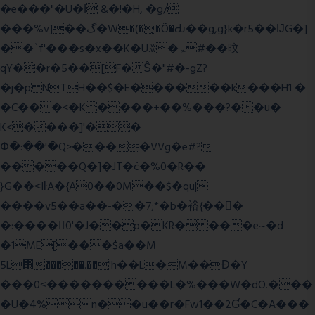
�e���"�U�ǀ &�!�H, �g/
���%v]��گ�W�(�̟�Õ�Ԃ��g,g}k�r5��ĲG�]
��`f'���s�x��K�U.ʬ�ۃ#��旼
qY��r�5��[F� Ŝ�"#�-gZ?
�j�p NTH��$�E������k���H1 �
�C�� �<�K����+��%���?��u�
K<����]'��
Փ�:��'�Q>����VVg�e#?
�����Q�]�JT�݁c�%0�R��
}G��˂IŀA�{A0��0M��$�qu|
����v5��a��-��7;*�b�裕{���ً
�:����0'�J��p�KR����e~�d
�1ME[���$a��M
5L΋�����.��'h��L�M��Ɖ�Y
���0˂����������L�%���W�dO.���
�U�4%n��u��r�Fw1��2Ɠ�C�A���