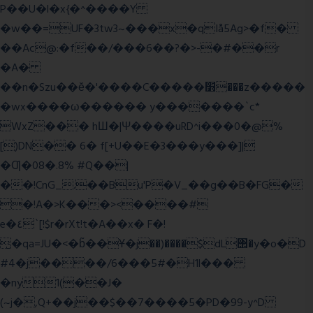
P��U�l�x{�^����Y
�w��=UF�3tw3~���x�qIå5Ag>�f�
��Ac@:�f��/���6��?�>-�#��r
�A�
��n�Szu��ӗ�'����C�����׻���z�����
�wx����ω������ y�������`c*
WxZ��� hШ�|Ψ����uRD^i���0�@%
[)DN�� 6� f[+U��E�3���y���]|
�Ƣ�08�.8% #Q��|
��!CnG_.��Bu'P�V_��g��B�FG�
�!A�>K���><����#
e�٤`[!$r�rXt!t�A��x� F�!
̮�qa=JU�<�b̃��Ұ�j��)����$dL΢�y�o�D
#4�j����/6���5#�H1l���
�ny1(��J�
(~j�,Q+��j��$��7����5�PD�99-y^D