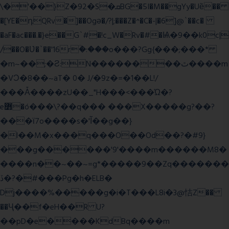
\�'��}Z�92�S�ܩBG�5I�M��gYy�Uȅ��
�[YE�դQRv�]��Ogə�/?|;���Z�^�C�-|�6]@`��c�
�aF�ac���.�}e��G`#�!c_W�Rv�#�Ѩ�9��k0c|
/��O�Ʋ�`��'16rؒ�:���o���?Gg{���;���*
�m~��;�Ƨ:N��������ٿ����m
�VϽ�8��~aT� 0� J/�9z�=�1��L!/
���Ǡ����zU��_"H���<���Ώ�?
e߻�ó���\?��q��� ���X�����g?��?
���ϊ7o����s�'Ĩ��g��}
�l��M�x���q���O��Od��?�#9}
���g������'9'����m������M8�
����n��~��~=g*�����9��Zq�������
ڏ�?�#���Pg�h�ELB�
Dj����%�����g�i�T���L8i�3@恄Z��
��Ҷ��f�eH��R U?
��pD�e����KdBq����m