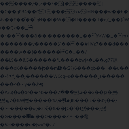
������/�˱z��?�}����� |
�C��gPB4��OT���bӟ>J=JN���w��b�
ʎv��E��ͫ��ͫLqN��ſ�W���ً����o/_��{ÛW
ї��Qx��_
�^�����&��l�������_�� Y>W�_�m+
�������y�����$ߵ����#HVz7���d���
����w��{������G�_��/
��LS��ӣ;5������*L����ʬw|<�L��,g77諒
���dK�����|t��m߼�Զ?}6���qb��_��u��
�~ f˛��j������WCcq~s������˽a�����
���<�;~y��,}
�A3u)�u�ͻ^��܌b���ڟ���7��x��{z�?
hg7�&W�����%\�䶷�{�t���:z��3>j��/
�>~�����x{�2>ξ�&��[C�ˮ�I���}
�G����՗�n��O����Z ^~��靟
�5>I����o�|wx*�؎/