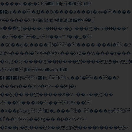
����ώ��:�CJ���T��je���C�1�?
���xϫ����:Џ��Q{����ǿ���s�ϰ=�����
�����l�85�r���G�C���ڵ��
���5i����s?�N��?�ϼ=����em�H���?
{�/�� �_<H��pC"P�{�_�
�G0��gj�;����������-���i�i,�:?
Zß����l�`����Z��W����z���
�3c�Qt������ן��������|{�c:�
a >�4��|��|�W>��wonf���
��.�����f{%|>���c1K|ئ��?�>����?
���m���|<�>~��|�}
����i�������ѫ�V~��.x�� ,��
>�����'8���F)8K��
�X��pN@ڇKv�ܝ�2���Î;�+����gp8
8Ѓ��>$��g�� �D�N-~|
�X��p����8��]S����S����!yz