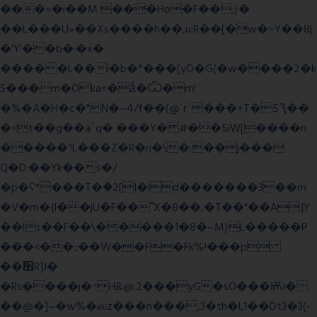
���=�i��M ���Ho�F��;}�
��L���U»��Xs����h��,u:R��[�w�=Y��8|
�'Y'��b�:�x�
�����L��i�b�*���[yO�G(�w����2�k
S���m�Oka<�ǻ�Ѿ�m!
�%�A�H�c�"N�~4/f��(@ʿr`���+T�5Ԇ��
�<t��g��a`q� ���Y� #��5iW[����n
�����'!L���Z�R�n�\�:��j���
Q�D:��Yk��s�/
�p�ʕ*���T�ؘ�2[I�ld�������3��m
�V�m�{I��jU�F��˭X�8��,�T��"��A{Y
��ls��F��\�����1�8�~M}L�����P
���<��:;��W��F�Fk%ʴ���p
��׫R]J�
�Rs����j�^H&@;2���yG�sO���ѬI�
��@�]~�w%�ஸz���n���,3�th�L1��Dt3�3(-