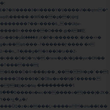
�؛
E�7�W����3�H����Y�\l����v1�i�qtm�°
wp8\�����-�WŇ���g��}ψɱ|
�������7��<���
�6_��Uk|w-
����8>:������O��� @�ӣ��䢀
G=��9�yǻٷ#����6K�P�<������; �\��=>�
g�x��qrb���~א� ����^|������?
2>��n_:T�j��g��X��3�\x��Z-
�c��.�O�Q�^n/�,�rww�g�/�ۧg��yvr�ON��
�T������(
�&����4>���p��_���H�g�`��ƪ
����8َ���8� �󳳦Bw�w��Nֻ�ߖ�����.
�ў!��}|�D�Nqߖ���������-
���9D����n�̶wc�l�֑����o�{���{�:ZK�,
't��>͍ى�ݝ�/
���ǙQ�z�o����Ļ>����w�sHa��E��