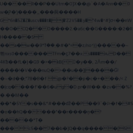
U����R��P��Utm�O]X��@`�A�Ann��0
w�͍P�'j��֛��_���䕟����H
G*6n�5Z�Z�uscv���t�|{�'Z2V5��:y�"4w�^#]σ<��nW
��O�CQ��O����2.�a6c��G����:�2�R
H�����S
��a�w��9*܂��ߌ�#�"=�z/no^}}�����~
쀢nxs0������TFm�ϛ7��x:s����ԋD��
4Kƀ��fL�}�G9 �>�kB(�ِy��, 2ᐿm��/
����!�V���nuQ�>��u��]|����Ġ!
�~�d��;"7B�B�f @�?��p�c�+���/< Z
�|cq����f'��6�ug�D pr�W�� �zv��%?
�.��M��
��*�5Y�s��&*#���ǆ��P��9`�J>�f�#S
�o��hQ�����"��r����ņ�?
�����*T�
���c5�� 7��b�]Q��q�����[5