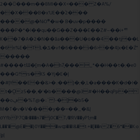
2�����m��8Ml��X<��� Z�A%/
��X���B�x'UE��֔2���
����@�NiO®�w� B�uv�p����
���P�*�I��qu��G��Z��� E��Z#~��i+ᄐ
K��7�A�2�N��ăa���U�ɢ��4��tj��L
�6n%E�TL�ݎ�vf�6���i�6>��4|x�E�Ź"
�����
#����tƜ�[m�A�h7̥���_*��H��t�;�e0
���G܊rs�֗KS �Yj�E�|
�#|Y��E��&>�.:��)�;�,L�a����K�d�I�
t�O͖z5��,�'�b����@3#�H��qPp�
��oڥ�%T@�::` !-�]�b5�
M�T�v�V����y��=��_�&|
σYfbP7Q�r���n7�j0C�T/�!RV��yP1;m�
L��'�@E��}0Y���wȹ�l�I&�t:+�[��nZ�6*��K:o
늵