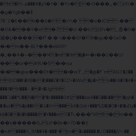
�h�~p���#�yכ�f�`�Yv�[�t3���ۑ� zX\�
�g�YgB��龺
7B`Z�E��6��ȥ��/>\�`�o�JC\ -��
�O&���Y�o�7 �U-��lc|2}Fs�_촢�0�
瀜�Ų����.�Ρ �.�-\���5f�9�gu��5aO�
�i�m��-BLY���ebh!0?
�,;��4�~���Ҹ�m�th�|j�ᇞ�r��2��U/
���or�#9U�5 �i�rsa
�i��@w���Dt��i�wӰ _�@�٣`mAG7;�2��
0Z3��h�XB�k�)���Z�Y�CC!=�iWu�p�> v��h9�Y�4�=
���f�H���~ ��<�UgH
���`ú��*U��[N�|P�"�c�����0#$���bieA��G��k���pjh�
�:�uz�%�p��K�U;�V+���k6�;Qdr+���%$l�(�O�+�I�uDy�
kŖ�0��(i�N����J�Y���mT�Ћ,��i�"W1�(m��
��ӽ�����l3ܝ(zF�Be�>7D��)!
�n#����H_lM��4�<���^�}m��s�����.�U.D����jV<-��