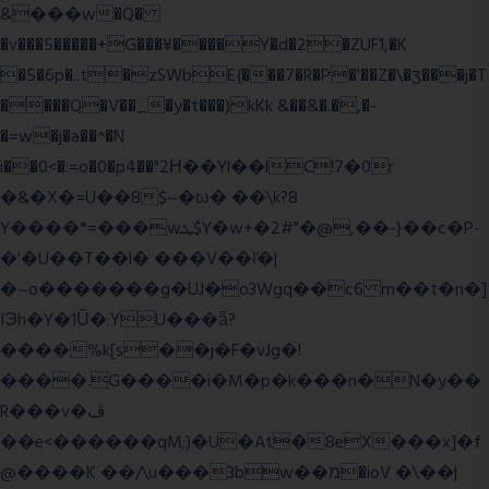
&���w�Q�
�v���5�����+G���¥����Y�d�2�ZUF1,�K
�5�6p�..t�zSWbE{���7�R�P�'��Z�\�ʒ���j�T
����Q�V��_�y�t���)kKk &��&�.�,�-
�=w�j�a��^�N
i��0<�:=o�0�p4��"2Η��Yl��lC!7�0r
�&�X�=U��8$~�ω� ��\k?8
Y����*=���wܛ$Y�w+�2#"�@,��-}��c�P-
�'�U��T��l� ���V��ľ�|
�~o�������g�UJ�o3Wgq��c6 m��t�n�]
IЭh�Y�1Ȕ�:YU���ǟ?
����%k[s��j�F�vJg�!
����.G����i�M�p�k���n�N�y��
R���v�ڤ
��e<������qM;)�U�At�8eX���x]�f
@����K ��/\u���3bw��מ�ioV �\��|