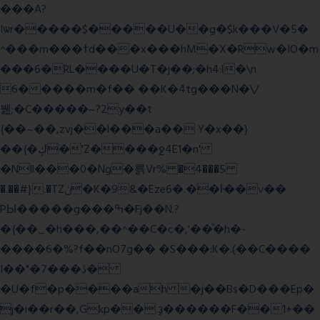
���A?
Iۭѡr�����$�����U��g�$k���V�5�
^���m���ߙd���x���hM�X�Rw�IO�m
���6�RL����U�T�j��;�h4:l�\n
6�����m�f�� ��K�4tg���N�\/
뷆;�C�����~?2y��t
{��~��,zvj��l���a�� Y�x��}
��{�ڮ�'Z����
ջ4E1�n'
�Nll���0�Ng�륽Vr% �4���5
�.��#}.�TZݩ�K�9&�Eze6�.��ŀ��v��
PЫ�����g���ߒ�Fj��N.?
�{��_�h���,��^��C�c�,'��ͦ�h�-
����6�%?f��nO7 g�� �S���:K�.(��C����
I��"�7 ���ڎ�
�U�f�p����ah �j��Bs�D���Ep�
j�i��r��,Gkp��.ҙ������F��1+��