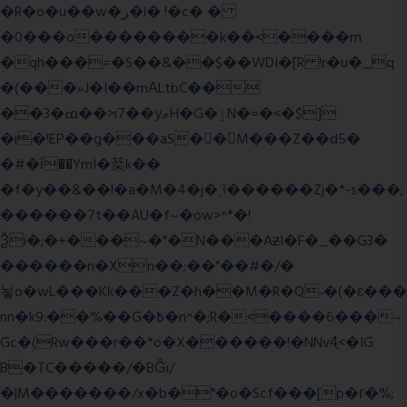
�R�o�u��w�ر�l� !�c� �
�0���o��������k��<����m
�qh���=�S��&��$��WDI�[R !r�u�_q
�(���»J�I��mΑLtbC��
��3�ߘ��>i7��yޠH�G�ٳN�=�<�$]
�i�!EP��g���aS��M���Z��d5�
�#�ΐ��YmÌ�棻k��
�f�y��&��l�a�M�4�j�ˎī������Zj�*-s���;
������7t� �AU�f~�ow>^*�!
Ѯi�;�+���~�"�N���AƶI�F�_��G3�
������n�Xn��;��"��#�/�
뇧o�wL���Kk���Z�h��M�R�Q˶�(�ɛ���
nn�k9:��%��G�߿�n^�;R�<����6���~
Gc�(Rw���r��*o�X������!�NNv4̙<�IG
B�TC�����/�BĜï/
�|M�������/x�b�"�o�Scf���[p�г�%;