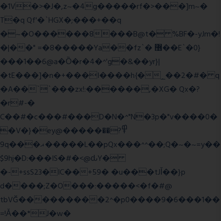
�1V�>�J�,z~�4g�����rf�>���]m~�
T�q Qf'�`HGX�;���+��q
�~�O������8���B@t� %BF�-yJm�!
�|��" =�8�����Ya��fz`� ޶��E`�0}
���1��6@a�Ȍ�r�4�^'g�&��yr}|
�tE���]�n�+���I����h{�_̣��2�#� q
�A��``���zx!:������,�XG� Qx�
?
�r#-�
C��#�c���#���D�N�^"N�3p�"v����0�
�V�}�ey@�����߾?��
9q���ޣ�����L��pQx���^^��;Q�~�~=y��
$9hj�D:���IS�#�<@ԃY�
�-+ssS23�IC��+59� �u���tJǏ��}p
d����;Z�O���:�����<�f�#@
tbVĞ���������2^�p0����9�6���1��
=!Ǎ��*J�w�