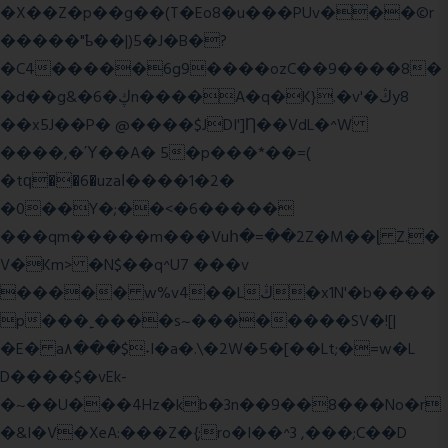
�X��Z�p��g��(T�Eo8�u���PUv���©r
�����"ҍ��|)5�J�B�?
�C4�����6g9����ozC��9����8�
�d��g&�6�ڮn����A�q�K}.�v'�ڭy8
��x5J��P� @����$JDI']Ƞ��VdL�^W
����,�Ύ��A� 5�p���*��=(
�tԛ��6�uzaІ����1�2�
�0��Y�;��<�6�����
���qm�����m���Vuհ�=��2Z�M��ɭ Z.�
V�Km> �N$��q^U7 �
��v
����� w%v4��Lڭ�x1N'�b����
p���˿����s~��������SV�![|
�E� a٨���$˖I�a�.\�2W�5�[��Lt;�=w�L
D����$�vEk-
�~��U���4Hz�kb�3n��9��8���No�r
�&I�V�XeA:���Z�{;ro�I��^3 ,���;C��D