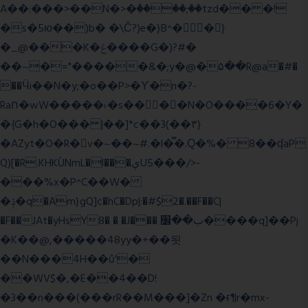
A��:���>��N�>�ٝ����;��tzd�� �!
�s�5ю��)b� �\Ĉ?)e�}B^��}
�_@���K�ݝ����G�)?#�
��~�="�����&�;y�@�۵��R@a�#�
��Ӵi��N�y;�o��P>�ϒ�n�?­
Raח�wW�����˫�s����N�O����6�Y�
�{G�h�O��� |��]*c��3(��٣}
�AZyt�O�R�v�~��~#.�l�̿�.Ԛ�%� 8��ʠaP
Q)[�R.KHKÙNmL�l���ېU5���/>-
���%x�P^C��W�
�ݙ�q�Am}gQ]c�hC�Dp|:�#$2�.��F��C|
�F��JAt�yHsY8� � �J��� ب��׼����q]��Pj
�K��@,�����48yy�+��됫
��N���4H��ů'�
��WV$�,�E��4��D!
�3��n���(���rR��M���]�Zn �ғ¶r�mx-