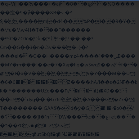
�q~V(H��Rv���+�a{�8��@�%Q����
��揎�9�ў����&B�v �?
$j�����m�d4��%P�l��R�Y�
�\*u�Mw4H�T���F������
�C�ZC0ʚ�kj�|?ͮ��� ��?
Cm��G��3�n�ݣv����=}�?
���el��O��H����mzݾ���1����4B���
�MY�m���]��e�7�Xaj׃�hg�wSwg9��wƗf��
@�I�a�V����-v,5�Y���M��Ol
�׿���������0�6Z����:hA/I��s�2NF��k
K� *������UZo���ח/�� ��.(��XD��3
��=^�`dyg�� �b76P��A���G�Zx�]
T�������� GAA5̔�o1d�ӳ�G )��:��ℱ�o0�/
�"����.�]I�1nDW���\c��ջ+et���
�ר��?Ov�q��~Z2ea
���J�q�ut5bQ��q�lǊ�R���Y����{��