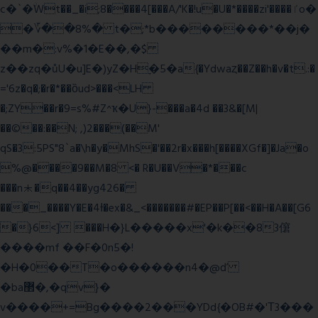
c�`�ۨWt��_�i;8����4[���A/'K�!u�U�*����zi'����ٵo�
�؆��8%� t�;*b��������*��j�
��m�:v%�1�E��,�$
z��zq�ůU�u]E�)yZ�Hׇ�5�a{�Ydwaȥ��Z��h�v�t.:�
='6z�q�;�r�*��ȍud>���<LH
�;ZY��r�9=s%#Z^ҡ�U}-���a�4d ��3&�[M|
��©��:��N; ,)2���(��M'
qS�3:5PS"8`a�\h�y�MhS�'��2r�x���h[����XGf�]�Ja�o
%@����9��M�8 <� R�U��V�*���c
���n⯸�q��4��yg426�
���_����Y�E�4Ɨ�ex�&_<�������#�EP��P[��<��H�A��[G6
�}6<] ���H�}L�����x'�k��83僒
����mf ��F�0n5�!
�H�0��T�o������n4�@ď
�ba޲�,�qv}�
v����+=Bg����2���YDd{�OB#�'Τ3���