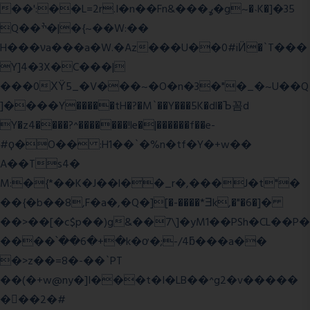
��':��L=2r.I�n��Fn&���ߩ�g~�˴K�]�35
Q��ׯ�|�{~��W:��
H���νa���a�W.�Az���U��0#iӤ�`T���
Y]4�3X�C���|
���0ХΫ5_�V���~�O�n�3�"�_�~U��Q
]����Y�����tH�?�M`��Y���5K�dl�Ъ꼼d
Y�z4����?^�������!le�|������f��e-
#ϙ�O�� :H1��`�%n�tf�Y�+w��
A��Ts4�
M:�{*��K�J��l��_r�,���J�t"�
��{�b��8,F�a�,�Q�][�-����*Ǝk,�"�6
�]�
��>��[�c$p��)g&��7\]�yM1��PSh�CL��P�
����՝��6�+�k�ơ�;-/4ƃ���a��
�>z��=8�-��`PT
��(�+w@ny�]I���t�I�LB��^g2�v�����
��ٕ�2�#