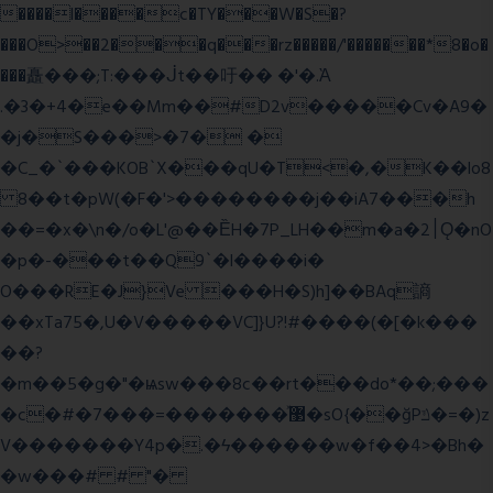
����l����c�TY���W�S�?
���O>��2���q���rz�����/'�������*8�o�
���矗���;T:���ᒎt��吁�� �'�.Ὰ
.�3�+4�e��Mm��#D2v�����Cv�A9�
�j�S���>�7� �
�C_�`���KOB`X���qU�T<�,�K��lo8
8��t�pW(�F�'>��������j��iA7���h
��=�x�\n�/o�L'@��ȄH�7P_LH��m�a�2׀Ǫ�nO
�p�-���t��Q9`�l����i�
O���RE�J}Ve ���H�S)h]��BAq謪
��xTa75�,U�V��
���VC]}U?!#��
��(�[�k���
��?
�m��5�g�"�ѩsw���8c��rt���do*��;���
�c�#�޳�ͯ������=���7�sO{��ğPݿ�=�)z
V�������Y4p�.�ϟ������w�f��4>�Bh�
�w���# # "�