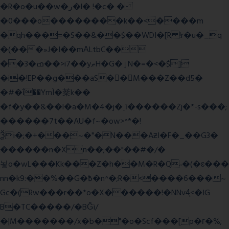
�R�o�u��w�ر�l� !�c� �
�0���o��������k��<����m
�qh���=�S��&��$��WDI�[R !r�u�_q
�(���»J�I��mΑLtbC��
��3�ߘ��>i7��yޠH�G�ٳN�=�<�$]
�i�!EP��g���aS��M���Z��d5�
�#�ΐ��YmÌ�棻k��
�f�y��&��l�a�M�4�j�ˎī������Zj�*-s���;
������7t� �AU�f~�ow>^*�!
Ѯi�;�+���~�"�N���AƶI�F�_��G3�
������n�Xn��;��"��#�/�
뇧o�wL���Kk���Z�h��M�R�Q˶�(�ɛ���
nn�k9:��%��G�߿�n^�;R�<����6���~
Gc�(Rw���r��*o�X������!�NNv4̙<�IG
B�TC�����/�BĜï/
�|M�������/x�b�"�o�Scf���[p�г�%;