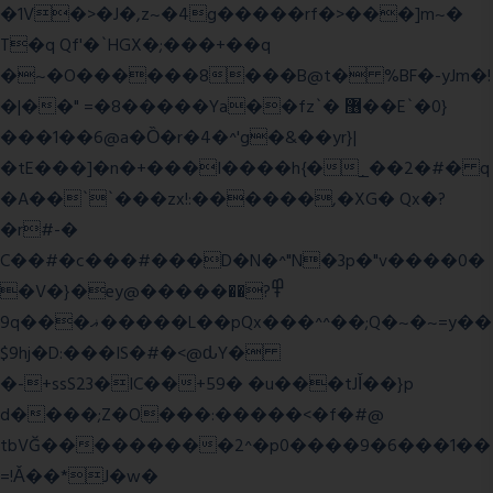
�1V�>�J�,z~�4g�����rf�>���]m~�
T�q Qf'�`HGX�;���+��q
�~�O������8���B@t� %BF�-yJm�!
�|��" =�8�����Ya��fz`� ޶��E`�0}
���1��6@a�Ȍ�r�4�^'g�&��yr}|
�tE���]�n�+���I����h{�_̣��2�#� q
�A��``���zx!:������,�XG� Qx�
?
�r#-�
C��#�c���#���D�N�^"N�3p�"v����0�
�V�}�ey@�����߾?��
9q���ޣ�����L��pQx���^^��;Q�~�~=y��
$9hj�D:���IS�#�<@ԃY�
�-+ssS23�IC��+59� �u���tJǏ��}p
d����;Z�O���:�����<�f�#@
tbVĞ���������2^�p0����9�6���1��
=!Ǎ��*J�w�