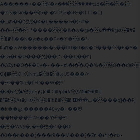
A��:���>��N�>�ٝ����;��tzd�� �!
�s�5ю��)b� �\Ĉ?)e�}B^��}
�_@���K�ݝ����G�)?#�
��~�="�����&�;y�@�۵��R@a�#�
��Ӵi��N�y;�o��P>�ϒ�n�?­
Raח�wW�����˫�s����N�O����6�Y�
�{G�h�O��� |��]*c��3(��٣}
�AZyt�O�R�v�~��~#.�l�̿�.Ԛ�%� 8��ʠaP
Q)[�R.KHKÙNmL�l���ېU5���/>-
���%x�P^C��W�
�ݙ�q�Am}gQ]c�hC�Dp|:�#$2�.��F��C|
�F��JAt�yHsY8� � �J��� ب��׼����q]��Pj
�K��@,�����48yy�+��됫
��N���4H��ů'�
��WV$�,�E��4��D!
�3��n���(���rR��M���]�Zn �ғ¶r�mx-