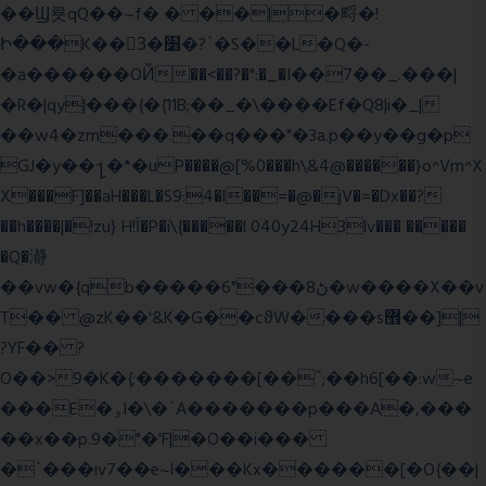
��Ϣ룟qQ��~f� � ��|�㽟�!
Ի���K��3ٓ�׸�?`�S��L�Q�-
�a������OЙ��<��?�":�_�I��7��_.���|
�R�|qy|���{�{11B;��_�\����Ef�Q8|i�_|
��w4�zm���.��q���"�3a.p��y��g�p
GJ�y��႑�*�uP����@[%0���h\&4@������}o^Vm^X
X���F]��aH���L�S9:4�l��=�@�jV�=�Dx��?
��h����|�!zu} H!Ī�P�i\{�����l 040y24H3lv��� �����
�Q�瀞
��vw�{qb�����6"���8ڻ�w����X��v
T�� @zK��'&K�G��cϑW����s޾��]|
?YF�� ?
O��>9�K�{;�������[��˝;��h6[��:w~e
���E�ۅl�\�`A�������p���A�,���
��x��p.9�"�'F|�O��i���
�`���iv7��e~l���Kx������[�O{��|