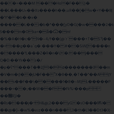
���=�i��M ���Ho�F��;}�
��L���U»��Xs����h��,u:R��[�w�=Y��8|
�'Y'��b�:�x�
�����L��i�b�*���[yO�G(�w����2�k
S���m�Oka<�ǻ�Ѿ�m!
�%�A�H�c�"N�~4/f��(@ʿr`���+T�5Ԇ��
�<t��g��a`q� ���Y� #��5iW[����n
�����'!L���Z�R�n�\�:��j���
Q�D:��Yk��s�/
�p�ʕ*���T�ؘ�2[I�ld�������3��m
�V�m�{I��jU�F��˭X�8��,�T��"��A{Y
��ls��F��\�����1�8�~M}L�����P
���<��:;��W��F�Fk%ʴ���p
��׫R]J�
�Rs����j�^H&@;2���yG�sO���ѬI�
��@�]~�w%�ஸz���n���,3�th�L1��Dt3�3(-