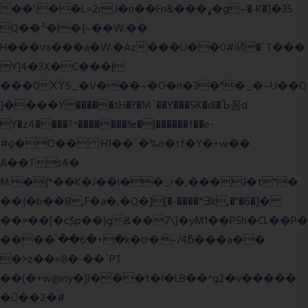
��':��L=2r.I�n��Fn&���ߩ�g~�˴K�]�35
Q��ׯ�|�{~��W:��
H���νa���a�W.�Az���U��0#iӤ�`T���
Y]4�3X�C���|
���0ХΫ5_�V���~�O�n�3�"�_�~U��Q
]����Y�����tH�?�M`��Y���5K�dl�Ъ꼼d
Y�z4����?^�������!le�|������f��e-
#ϙ�O�� :H1��`�%n�tf�Y�+w��
A��Ts4�
M:�{*��K�J��l��_r�,���J�t"�
��{�b��8,F�a�,�Q�][�-����*Ǝk,�"�6
�]�
��>��[�c$p��)g&��7\]�yM1��PSh�CL��P�
����՝��6�+�k�ơ�;-/4ƃ���a��
�>z��=8�-��`PT
��(�+w@ny�]I���t�I�LB��^g2�v�����
��ٕ�2�#