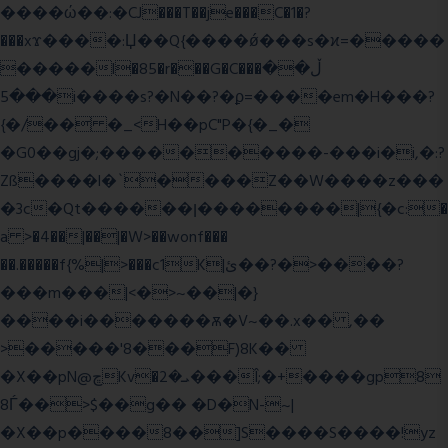
����ώ��:�CJ���T��je���C�1�?
���xϫ����:Џ��Q{����ǿ���s�ϰ=�����
�����l�85�r���G�C���ڵ��
���5i����s?�N��?�ϼ=����em�H���?
{�/�� �_<H��pC"P�{�_�
�G0��gj�;����������-���i�i,�:?
Zß����l�`����Z��W����z���
�3c�Qt������ן��������|{�c:�
a >�4��|��|�W>��wonf���
��.�����f{%|>���c1K|ئ��?�>����?
���m���|<�>~��|�}
����i�������ѫ�V~��.x�� ,��
>�����'8���F)8K��
�X��pN@ڇKv�ܝ�2���Î;�+����gp8
8Ѓ��>$��g�� �D�N-~|
�X��p����8��]S����S����!yz