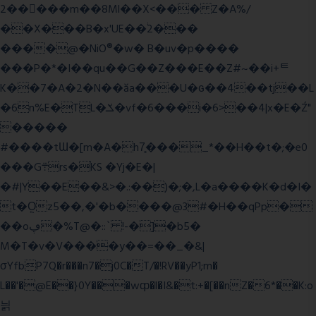
2�����m��8Ml��X<��� Z�A%/
��X���B�x'UE��֔2���
����@�NiO®�w� B�uv�p����
���P�*�I��qu��G��Z��� E��Z#~��i+ᄐ
K��7�A�2�N��ăa���U�ɢ��4��tj��L
�6n%E�TL�ݎ�vf�6���i�6>��4|x�E�Ź"
�����
#����tƜ�[m�A�h7̥���_*��H��t�;�e0
���G܊rs�֗KS �Yj�E�|
�#|Y��E��&>�.:��)�;�,L�a����K�d�I�
t�O͖z5��,�'�b����@3#�H��qPp�
��oڥ�%T@�::` !-�]�b5�
M�T�v�V����y��=��_�&|
σYfbP7Q�r���n7�j0C�T/�!RV��yP1;m�
L��'�@E��}0Y���wȹ�l�I&�t:+�[��nZ�6*��K:o
늵