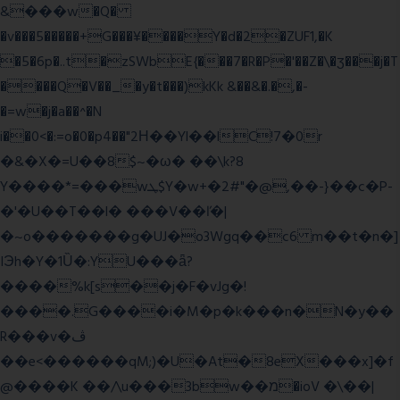
&���w�Q�
�v���5�����+G���¥����Y�d�2�ZUF1,�K
�5�6p�..t�zSWbE{���7�R�P�'��Z�\�ʒ���j�T
����Q�V��_�y�t���)kKk &��&�.�,�-
�=w�j�a��^�N
i��0<�:=o�0�p4��"2Η��Yl��lC!7�0r
�&�X�=U��8$~�ω� ��\k?8
Y����*=���wܛ$Y�w+�2#"�@,��-}��c�P-
�'�U��T��l� ���V��ľ�|
�~o�������g�UJ�o3Wgq��c6 m��t�n�]
IЭh�Y�1Ȕ�:YU���ǟ?
����%k[s��j�F�vJg�!
����.G����i�M�p�k���n�N�y��
R���v�ڤ
��e<������qM;)�U�At�8eX���x]�f
@����K ��/\u���3bw��מ�ioV �\��|