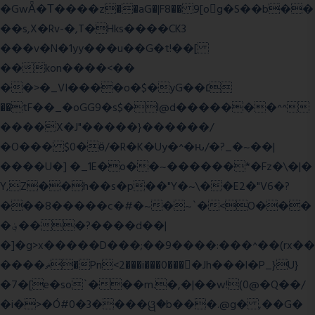
�GwǞ�Τ����z��aG�|F8�� 9[og�S��b��
��s,X�Rv-�,T�Hks����CK3
���v�N�1yy���u��G�t!��[
��kon����<��
��>�_VI����o�$�yG��׆
��tF��_�oGG9�s$�l@d�������^^
����X�J"�����}������/
�O��� $0�ӫ/�R�K�Uy�^�ԋ/�?_�~��|
����U�] �_1E�o��~������*�Fz�\�|�
Y,Z��h��s�p��"Y�~\��E2�"V6�?
���8�����c�#�~�~`�<O���
�؋���?����d��|
�]�g>x�����D���;��9����:���^��(rx��
����ޡ�Pn<2���i���0���𩆿�Jh���l�P_}U}
�7�[e�so`���m.�,�|��w!(0@�Q��/
�i�>�Ó#0�3����ୱ�b���.@g� ,��G�