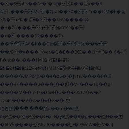
��$h0<��A^�ʿ�sƍ�R� �͗k��8
4~��� Mv|�QъU��7X�. 'Ү��ԚM�h�돝
X&�.rYRj�.{�R'��NbV����I쯆
�d�ŽU��� g�B1Kf�̈́�
�>�����DR����7h
��fA6�k�
�Oz:��S٤���
��/8�y���=ca�Q�E��BŒ�.�0�� 6�
F�nk��ۦ���ҢG(���4�T?
��i1�&f��9�x2Zn)�}M3i�ǮM4�M|��h拟!
�����/M'Pb^jO��e�z5�(�]Yfe/����F�閦
���4\'����u���]��{Ȕ�V+���Tq��q?
����M��S>T\$�bM�U���05t7�w�.?
TGnPi���V�A��n�H��ᐣ
:���.���p��m�WJi
ѕ������O� R�@��8�g���N��
�6LŸ5����\\6vi6/����� 3WěW�V�a}