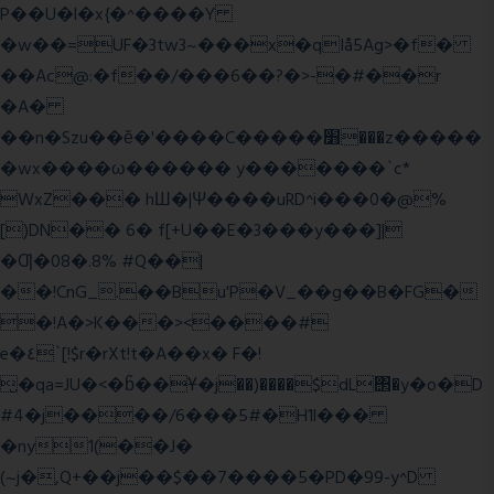
P��U�l�x{�^����Y
�w��=UF�3tw3~���x�qIå5Ag>�f�
��Ac@:�f��/���6��?�>-�#��r
�A�
��n�Szu��ӗ�'����C�����׻���z�����
�wx����ω������ y�������`c*
WxZ��� hШ�|Ψ����uRD^i���0�@%
[)DN�� 6� f[+U��E�3���y���]|
�Ƣ�08�.8% #Q��|
��!CnG_.��Bu'P�V_��g��B�FG�
�!A�>K���><����#
e�٤`[!$r�rXt!t�A��x� F�!
̮�qa=JU�<�b̃��Ұ�j��)����$dL΢�y�o�D
#4�j����/6���5#�H1l���
�ny1(��J�
(~j�,Q+��j��$��7����5�PD�99-y^D