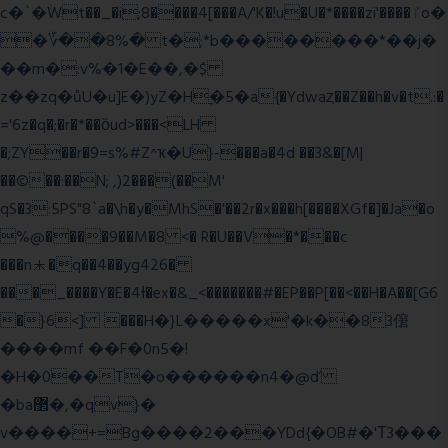
c�`�ۨWt��_�i;8����4[���A/'K�!u�U�*����zi'����ٵo�
�؆��8%� t�;*b��������*��j�
��m�:v%�1�E��,�$
z��zq�ůU�u]E�)yZ�Hׇ�5�a{�Ydwaȥ��Z��h�v�t.:�
='6z�q�;�r�*��ȍud>���<LH
�;ZY��r�9=s%#Z^ҡ�U}-���a�4d ��3&�[M|
��©��:��N; ,)2���(��M'
qS�3:5PS"8`a�\h�y�MhS�'��2r�x���h[����XGf�]�Ja�o
%@����9��M�8 <� R�U��V�*���c
���n⯸�q��4��yg426�
���_����Y�E�4Ɨ�ex�&_<�������#�EP��P[��<��H�A��[G6
�}6<] ���H�}L�����x'�k��83僒
����mf ��F�0n5�!
�H�0��T�o������n4�@ď
�ba޲�,�qv}�
v����+=Bg����2���YDd{�OB#�'Τ3���