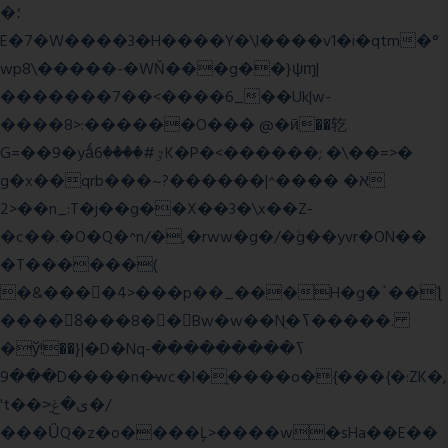
�؛
E�7�W����3�H����Y�\l����v1�i�qtm�°
wp8\�����-�WŇ���g��}ψɱ|
�������7��<���
�6_��Uk|w-
����8>:������O��� @�ӣ��䢀
G=��9�yǻٷ#����6K�P�<������; �\��=>�
g�x��qrb���~א� ����^|������?
2>��n_:T�j��g��X��3�\x��Z-
�c��.�O�Q�^n/�,�rww�g�/�ۧg��yvr�ON��
�T������(
�&����4>���p��_���H�g�`��ƪ
����8َ���8� �󳳦Bw�w��Nֻ�ߖ�����.
�ў!��}|�D�Nqߖ���������-
���9D����n�̶wc�l�֑����o�{���{�:ZK�,
't��>͍ى�ݝ�/
���ǙQ�z�o����Ļ>����w�sHa��E��