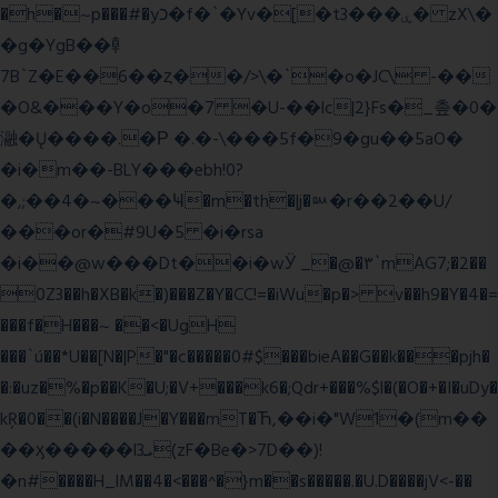
�h�~p���#�yכ�f�`�Yv�[�t3���ۑ� zX\�
�g�YgB��龺
7B`Z�E��6��ȥ��/>\�`�o�JC\ -��
�O&���Y�o�7 �U-��lc|2}Fs�_촢�0�
瀜�Ų����.�Ρ �.�-\���5f�9�gu��5aO�
�i�m��-BLY���ebh!0?
�,;��4�~���Ҹ�m�th�|j�ᇞ�r��2��U/
���or�#9U�5 �i�rsa
�i��@w���Dt��i�wӰ _�@�٣`mAG7;�2��
0Z3��h�XB�k�)���Z�Y�CC!=�iWu�p�> v��h9�Y�4�=
���f�H���~ ��<�UgH
���`ú��*U��[N�|P�"�c�����0#$���bieA��G��k���pjh�
�:�uz�%�p��K�U;�V+���k6�;Qdr+���%$l�(�O�+�I�uDy�
kŖ�0��(i�N����J�Y���mT�Ћ,��i�"W1�(m��
��ӽ�����l3ܝ(zF�Be�>7D��)!
�n#����H_lM��4�<���^�}m��s�����.�U.D����jV<-��