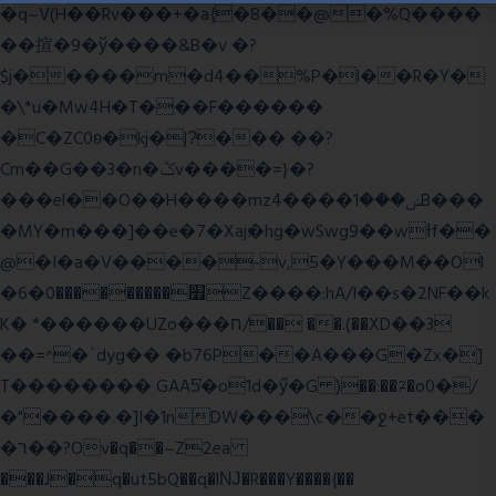
�q~V(H��Rv���+�a{�8��@�%Q����
��揎�9�ў����&B�v �?
$j�����m�d4��%P�l��R�Y�
�\*u�Mw4H�T���F������
�C�ZC0ʚ�kj�|?ͮ��� ��?
Cm��G��3�n�ݣv����=}�?
���el��O��H����mzݾ���1����4B���
�MY�m���]��e�7�Xaj׃�hg�wSwg9��wƗf��
@�I�a�V����-v,5�Y���M��Ol
�׿���������0�6Z����:hA/I��s�2NF��k
K� *������UZo���ח/�� ��.(��XD��3
��=^�`dyg�� �b76P��A���G�Zx�]
T�������� GAA5̔�o1d�ӳ�G )��:��ℱ�o0�/
�"����.�]I�1nDW���\c��ջ+et���
�ר��?Ov�q��~Z2ea
���J�q�ut5bQ��q�lǊ�R���Y����{��