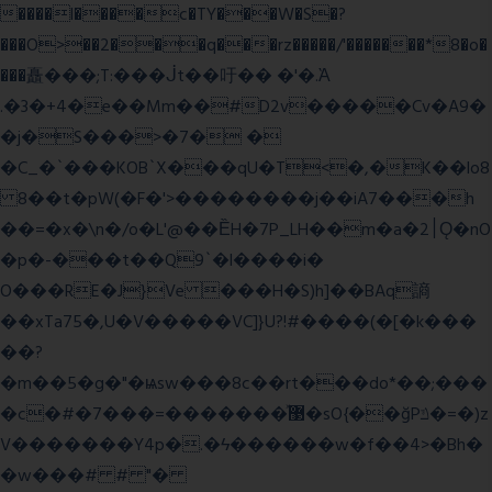
����l����c�TY���W�S�?
���O>��2���q���rz�����/'�������*8�o�
���矗���;T:���ᒎt��吁�� �'�.Ὰ
.�3�+4�e��Mm��#D2v�����Cv�A9�
�j�S���>�7� �
�C_�`���KOB`X���qU�T<�,�K��lo8
8��t�pW(�F�'>��������j��iA7���h
��=�x�\n�/o�L'@��ȄH�7P_LH��m�a�2׀Ǫ�nO
�p�-���t��Q9`�l����i�
O���RE�J}Ve ���H�S)h]��BAq謪
��xTa75�,U�V��
���VC]}U?!#��
��(�[�k���
��?
�m��5�g�"�ѩsw���8c��rt���do*��;���
�c�#�޳�ͯ������=���7�sO{��ğPݿ�=�)z
V�������Y4p�.�ϟ������w�f��4>�Bh�
�w���# # "�