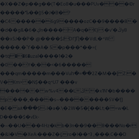
�X��Z�p��g��(T�Eo8�u���PUv���©r
�����"ҍ��|)5�J�B�?
�C4�����6g9����ozC��9����8�
�d��g&�6�ڮn����A�q�K}.�v'�ڭy8
��x5J��P� @����$JDI']Ƞ��VdL�^W
����,�Ύ��A� 5�p���*��=(
�tԛ��6�uzaІ����1�2�
�0��Y�;��<�6�����
���qm�����m���Vuհ�=��2Z�M��ɭ Z.�
V�Km> �N$��q^U7 �
��v
����� w%v4��Lڭ�x1N'�b����
p���˿����s~��������SV�![|
�E� a٨���$˖I�a�.\�2W�5�[��Lt;�=w�L
D����$�vEk-
�~��U���4Hz�kb�3n��9��8���No�r
�&I�V�XeA:���Z�{;ro�I��^3 ,���;C��D