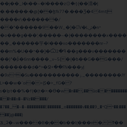
��j��_I�i��~�l����z۞�r}{��濎�|
�.�����:�@]��ɮfk77�.���Ʒ�4 4mt|
����e\�������/
��"������9��W_�]�ͮV�Lݽ�n^
�o���g���';�����~�{��������x����
��_������竽�I���xo�������nr~?
��m%�U��^��]�Ѿߟ�2��g���v�������
��}"�ٗp�6nn����_v~5{�{�߿��G��G���/
�������d�*>�Ջ+��FN���y|
�9x^�Su�����������ۏ_��������JY
L>��w�ˋoi�={$�>_fG� ?
s�Ipt��%�f{�|t�>:�ϴ�w�n��,��ûo���������
��h��x�~�Nz�����/
�7��_�~�~��������E������_o�������v��;��9_�^Q^��:���
��]@���}
ݏ_ʡ�~w����B�j��b��l{���n�;Ϯ��