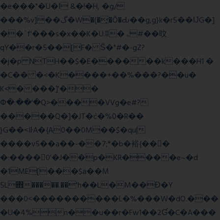
�e���"�U�ǀ &�!�H, �g/
���%v]��گ�W�(�̟�Õ�Ԃ��g,g}k�r5��ĲG�]
��`f'���s�x��K�U.ʬ�ۃ#��旼
qY��r�5��[F� Ŝ�"#�-gZ?
�j�p NTH��$�E������k���H1 �
�C�� �<�K����+��%���?��u�
K<����]'��
Փ�:��'�Q>����VVg�e#?
�����Q�]�JT�݁c�%0�R��
}G��˂IŀA�{A0��0M��$�qu|
����v5��a��-��7;*�b�裕{���ً
�:����0'�J��p�KR����e~�d
�1ME[���$a��M
5L΋�����.��'h��L�M��Ɖ�Y
���0˂����������L�%���W�dO.���
�U�4%n��u��r�Fw1��2Ɠ�C�A���