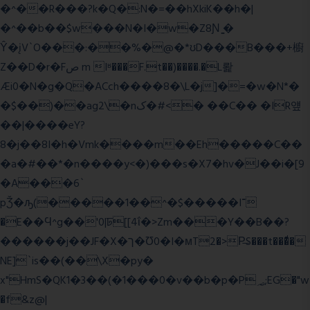
�^��R���?k�Q�:N�=��hXkiK��h�|
�^��b��$w���N�I�w�Z8Ɲ ͚�
Ŷ�įV`O���:��%�@�*ʊD���B���+櫥
Z��D�r�Fص m Iʶ���F.t��)����.�L뢅
Æi0�N�g�Q�ACch����8�\L�j]�=�w�N*�
�$��)��ag2\�nک�#<� ��C�� �IR얲
��|����eY?
8�j��8I�h�Vmk����m��Eh�����C��
�a�#��*�n����y<�)���s�X7�hv�J��i�[9
�A���6`
pǮ�ԡ(�����1��^�$�����I־
�E��Ϥ^g��'0|ꠓ[[4ΐ�>Zm���Y��B��?
������j��JF�X�ך�Ʊ0�I�мT2�>P̶S���t���ͩ�
NE]`is��(��\X�py�
x"HmS�QK1�3��(�1���0�v��b�p�P؃;EG�"w
�f&z@|