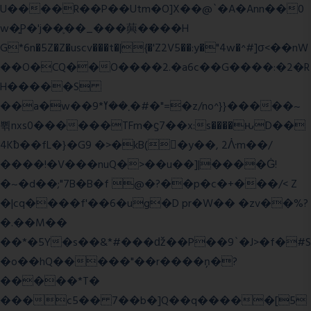
U����R��P��Utm�O]X��@`�A�Ann��0
w�͍P�'j��֛��_���䕟����H
G*6n�5Z�Z�uscv���t�|{�'Z2V5��:y�"4w�^#]σ<��nW
��O�CQ��O����2.�a6c��G����:�2�R
H�����S
��a�w��9*܂��ߌ�#�"=�z/no^}}�����~
쀢nxs0������TFm�ϛ7��x:s����ԋD��
4Kƀ��fL�}�G9 �>�kB(�ِy��, 2ᐿm��/
����!�V���nuQ�>��u��]|����Ġ!
�~�d��;"7B�B�f @�?��p�c�+���/< Z
�|cq����f'��6�ug�D pr�W�� �zv��%?
�.��M��
��*�5Y�s��&*#���ǆ��P��9`�J>�f�#S
�o��hQ�����"��r����ņ�?
�����*T�
���c5�� 7��b�]Q��q�����[5