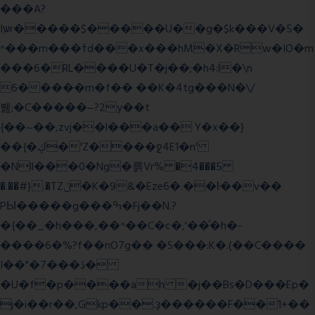
���A?
Iۭѡr�����$�����U��g�$k���V�5�
^���m���ߙd���x���hM�X�Rw�IO�m
���6�RL����U�T�j��;�h4:l�\n
6�����m�f�� ��K�4tg���N�\/
뷆;�C�����~?2y��t
{��~��,zvj��l���a�� Y�x��}
��{�ڮ�'Z����
ջ4E1�n'
�Nll���0�Ng�륽Vr% �4���5
�.��#}.�TZݩ�K�9&�Eze6�.��ŀ��v��
PЫ�����g���ߒ�Fj��N.?
�{��_�h���,��^��C�c�,'��ͦ�h�-
����6�%?f��nO7 g�� �S���:K�.(��C����
I��"�7 ���ڎ�
�U�f�p����ah �j��Bs�D���Ep�
j�i��r��,Gkp��.ҙ������F��1+��