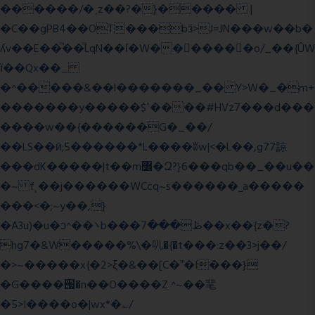
������/�˱z��?�}����� |
�C��gPB4��OT���bӟ>J=JN���w��b�
ʎv��E��ͫ��ͫLqN��ſ�W���ً����o/_��{ÛW
ї��Qx��_
�^�����&��l�������_�� Y>W�_�m+
�������y�����$ߵ����#HVz7���d���
����w��{������G�_��/
��LS��ӣ;5������*L����ʬw|<�L��,g77諒
���dK�����|t��m߼�Զ?}6���qb��_��u��
�~ f˛��j������WCcq~s������˽a�����
���<�;~y��,}
�A3u)�u�ͻ^��܌b���ڟ���7��x��{z�?
hg7�&W�����%\�䶷�{�t���:z��3>j��/
�>~�����x{�2>ξ�&��[C�ˮ�I���}
�G����՗�n��O����Z ^~��靟
�5>I����o�|wx*�؎/