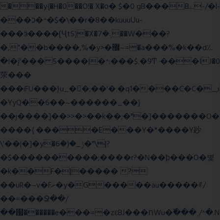
���y{�H�0��O!� X�о� $�0 gB���Bے-/�l-
���כ�^�$�\��r�8��kuuuUu-
���ӭ����[Ҷt5)�X�܉�7��W���?
�,"��b����,%�y>�޼~=�a���%�k��d؉
�I�į'��� 5����|�^:���$.�9Ͳ ·���IJ�0
荥���
���iFU���}u_�
�;��'�:�q1����C�C�_;i
�YyQ��6��~������_��}
��j����]��>>�>��k��;�"�]�������O�
����{ ����E���Y�*����Y䟞
\'��|�]�y�ݱ_�(�6�"\|?
�$����������;����r?�N��ϸ���O�볓
�k��F�|����� ?
��uR�~v�Fށ�y�G�����au�����ꑷ/
��=���Ջ��/
��՗������e���=�zεBJ���חWu�߰���˯/^�.N