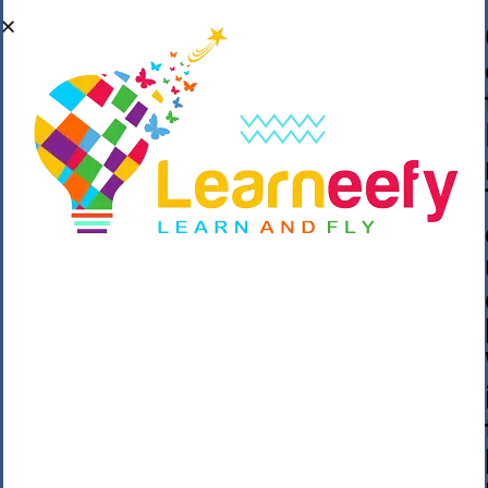
��o��C���ǡ���,����*�3��#eۧ_>\��z
�K{DQg�Ϯ��]u��3o�V~�/��@��??
����Y�]�s�n���s
h_��������/
����p��|
��^��������$��ٽ�P���~��4���Snn^
$ ����Ogy/|>ڿ|�I��'A�n��1�$�}
�__�ߝ�~�Α/'��8_@A�m~�Wѻ�ׯ�9|9+>�>�
=c"'��K���X�:��?j�ԫ��-
����������y���mK���?/
���|y���������_N $��!8w�//
���[��}��As���3�P�k��{_?
�_o�k�e����^8{��տ���޾���
i������2<�2��3>��Η�Ņz������:��^��
��_��~�9_Oz��9l�����O��Ż˗����
)�4޽��-����n�����y�^m��݆{ڧ�/
�o�m��"x�۝(�����Żo���Wm)��_~�S�