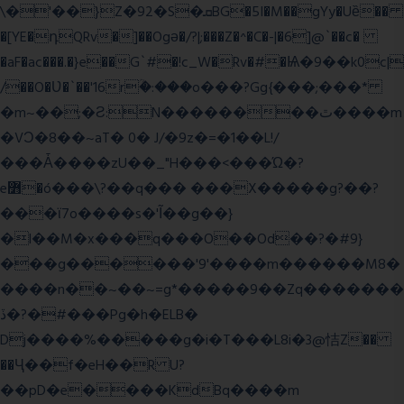
\�'��}Z�92�S�ܩBG�5I�M��gYy�Uȅ��
�[YE�դQRv�]��Ogə�/?|;���Z�^�C�-|�6]@`��c�
�aF�ac���.�}e��G`#�!c_W�Rv�#�Ѩ�9��k0c|
/��O�Ʋ�`��'16rؒ�:���o���?Gg{���;���*
�m~��;�Ƨ:N��������ٿ����m
�VϽ�8��~aT� 0� J/�9z�=�1��L!/
���Ǡ����zU��_"H���<���Ώ�?
e߻�ó���\?��q��� ���X�����g?��?
���ϊ7o����s�'Ĩ��g��}
�l��M�x���q���O��Od��?�#9}
���g������'9'����m������M8�
����n��~��~=g*�����9��Zq�������
ڏ�?�#���Pg�h�ELB�
Dj����%�����g�i�T���L8i�3@恄Z��
��Ҷ��f�eH��R U?
��pD�e����KdBq����m