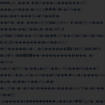
����qy9_��i�˻��W���n5������f/
���ٯk0���/�o%{߸[|���>�x�0��/
��p��%���Wa���酴�
��Ԗ�~��~���xOIŻ���Ko{W9v^^�ד��A���
��(��e����ܞ�>��pΜ �
g���X���ߴ��=E��>��އ��ן"��s�k��o^��W��w
�j4�.}课K�������|�m\��Q,//
������|o�~_�X|������՗�7��/F���6��|
��u8�=����߼�޾��?������������_�/
�m&
{a�s�i�s��g�B×��2~i(���h���?|
�����L.NO�.#O9�����ۙ�{�9m��ً���ӷOG
�gi�=
�{��pW��ݿ?}w��!
�)_0R�>�?.�W�D�����u���j�{o$A֏F�o�O��
O�j�|
߿�����&ۻ����ۛ�����kz��ۋ��4�6Y�_��/