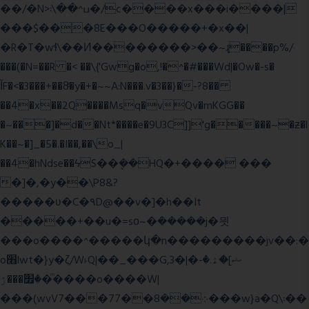
��/�N>ߎ^��\܃�/c����x���i����|
���$���ܿ8E���O�����+�x��|
�R�T�wɬ\� �И��������>��~ɻ����p%/
���(�N=��R �< ��\{'Gwg�o,!�^�#���Wd|�Ow�-s�
ĬF�<�3���+��8ͣ�y�+�~~A:N���.v�3��}�-?8��
��4�x��2Q����Msq�vQv�mKGG��
�~���]�d��Nt*����e�9U3C]]'g�����~�ƶ�l
K��~�]_�5�.�I��,��\o_|
��4�hNdse��ϟS��ܷ��HQ�+���� ���
�]�,�y��\P8&?
�����ʋ�C�۹D@��v�]�h��It
�����+��u�=sο~�ܿ�����j�믯
���o����^�����կ�n���������jv��:�
o׫lwt�}y�ζ/W˫Q|��_���G,3�|�ޝ]�ۿ.�-
�׿���ۯ�ͫ����o����W|
���(wvV܀��8��77���7���w}a�Q\܃��