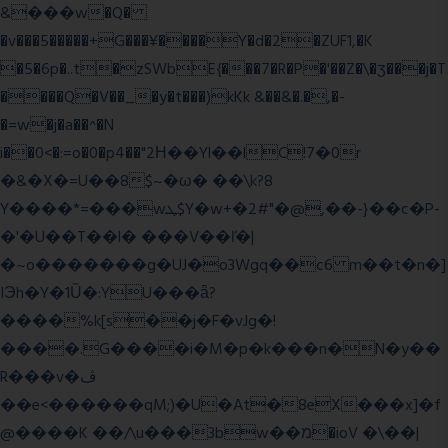
&���w�Q�
�v���5�����+G���¥����Y�d�2�ZUF1,�K
�5�6p�..t�zSWbE{���7�R�P�'��Z�\�ʒ���j�T
����Q�V��_�y�t���)kKk &��&�.�,�-
�=w�j�a��^�N
i��0<�:=o�0�p4��"2Η��Yl��lC!7�0r
�&�X�=U��8$~�ω� ��\k?8
Y����*=���wܛ$Y�w+�2#"�@,��-}��c�P-
�'�U��T��l� ���V��ľ�|
�~o�������g�UJ�o3Wgq��c6 m��t�n�]
IЭh�Y�1Ȕ�:YU���ǟ?
����%k[s��j�F�vJg�!
����.G����i�M�p�k���n�N�y��
R���v�ڤ
��e<������qM;)�U�At�8eX���x]�f
@����K ��/\u���3bw��מ�ioV �\��|