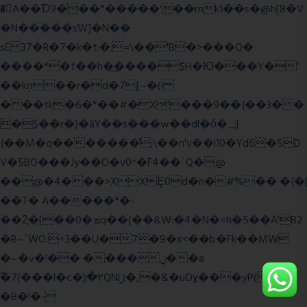
�A��Ɗ9���*�����'��mk1��s�@h[8�V
�N�����sW]�N��
sE 37�R�7�k�t:�;=\��'B�>���Q�
����*�f��h�͢����$H�Ю���Y�'
��kņ��r�d�7[~�(i
���tk�6�*��#�X'���9��{��3��
�$��r�)�āY��s���w��dl�ȏ�_;|
{��M�q�������̆;\��n'v��l10�Yd6�5D
V�5BO���Jy��O�v0^�F4��`Q�@
��@�4���>XXȨ0d�n�#%�� �{�|
��T� A�����*�-
��2͔�[��0�ܡq��(��&W:�4�N�=h�5��A'B2
�R~`WO:+3��U�7�9�x<��b�Fk��MW
�~�v�!�� ����ݧ��a
ّ�7(���l�c�)�۲QNlڙ�,�&�uOɣ���yP( z�D|
�B�!�-