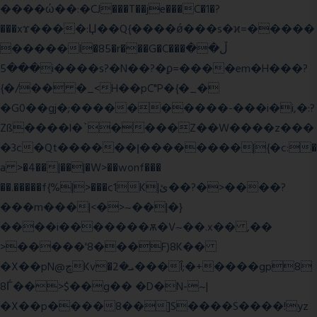
����ώ��:�CJ���T��je���C�1�?
���xϫ����:Џ��Q{����ǿ���s�ϰ=�����
�����l�85�r���G�C���ڵ��
���5i����s?�N��?�ϼ=����em�H���?
{�/�� �_<H��pC"P�{�_�
�G0��gj�;����������-���i�i,�:?
Zß����l�`����Z��W����z���
�3c�Qt������ן��������|{�c:�
a >�4��|��|�W>��wonf���
��.�����f{%|>���c1K|ئ��?�>����?
���m���|<�>~��|�}
����i�������ѫ�V~��.x�� ,��
>�����'8���F)8K��
�X��pN@ڇKv�ܝ�2���Î;�+����gp8
8Ѓ��>$��g�� �D�N-~|
�X��p����8��]S����S����!yz