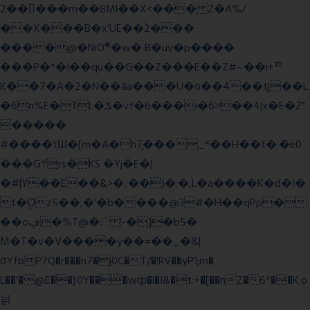
2�����m��8Ml��X<��� Z�A%/
��X���B�x'UE��֔2���
����@�NiO®�w� B�uv�p����
���P�*�I��qu��G��Z��� E��Z#~��i+ᄐ
K��7�A�2�N��ăa���U�ɢ��4��tj��L
�6n%E�TL�ݎ�vf�6���i�6>��4|x�E�Ź"
�����
#����tƜ�[m�A�h7̥���_*��H��t�;�e0
���G܊rs�֗KS �Yj�E�|
�#|Y��E��&>�.:��)�;�,L�a����K�d�I�
t�O͖z5��,�'�b����@3#�H��qPp�
��oڥ�%T@�::` !-�]�b5�
M�T�v�V����y��=��_�&|
σYfbP7Q�r���n7�j0C�T/�!RV��yP1;m�
L��'�@E��}0Y���wȹ�l�I&�t:+�[��nZ�6*��K:o
늵