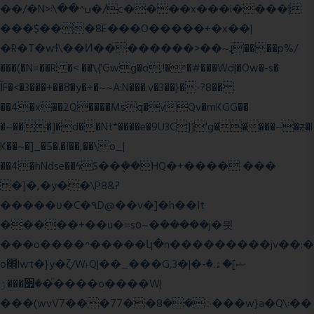
��/�N>ߎ^��\܃�/c����x���i����|
���$���ܿ8E���O�����+�x��|
�R�T�wɬ\� �И��������>��~ɻ����p%/
���(�N=��R �< ��\{'Gwg�o,!�^�#���Wd|�Ow�-s�
ĬF�<�3���+��8ͣ�y�+�~~A:N���.v�3��}�-?8��
��4�x��2Q����Msq�vQv�mKGG��
�~���]�d��Nt*����e�9U3C]]'g�����~�ƶ�l
K��~�]_�5�.�I��,��\o_|
��4�hNdse��ϟS��ܷ��HQ�+���� ���
�]�,�y��\P8&?
�����ʋ�C�۹D@��v�]�h��It
�����+��u�=sο~�ܿ�����j�믯
���o����^�����կ�n���������jv��:�
o׫lwt�}y�ζ/W˫Q|��_���G,3�|�ޝ]�ۿ.�-
�׿���ۯ�ͫ����o����W|
���(wvV܀��8��77���7���w}a�Q\܃��