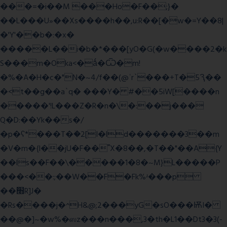
���=�i��M ���Ho�F��;}�
��L���U»��Xs����h��,u:R��[�w�=Y��8|
�'Y'��b�:�x�
�����L��i�b�*���[yO�G(�w����2�k
S���m�Oka<�ǻ�Ѿ�m!
�%�A�H�c�"N�~4/f��(@ʿr`���+T�5Ԇ��
�<t��g��a`q� ���Y� #��5iW[����n
�����'!L���Z�R�n�\�:��j���
Q�D:��Yk��s�/
�p�ʕ*���T�ؘ�2[I�ld�������3��m
�V�m�{I��jU�F��˭X�8��,�T��"��A{Y
��ls��F��\�����1�8�~M}L�����P
���<��:;��W��F�Fk%ʴ���p
��׫R]J�
�Rs����j�^H&@;2���yG�sO���ѬI�
��@�]~�w%�ஸz���n���,3�th�L1��Dt3�3(-