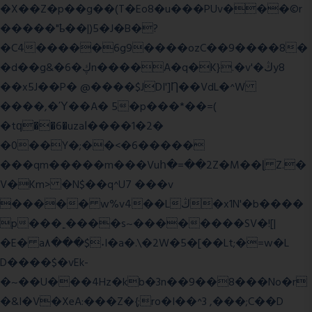
�X��Z�p��g��(T�Eo8�u���PUv���©r
�����"ҍ��|)5�J�B�?
�C4�����6g9����ozC��9����8�
�d��g&�6�ڮn����A�q�K}.�v'�ڭy8
��x5J��P� @����$JDI']Ƞ��VdL�^W
����,�Ύ��A� 5�p���*��=(
�tԛ��6�uzaІ����1�2�
�0��Y�;��<�6�����
���qm�����m���Vuհ�=��2Z�M��ɭ Z.�
V�Km> �N$��q^U7 �
��v
����� w%v4��Lڭ�x1N'�b����
p���˿����s~��������SV�![|
�E� a٨���$˖I�a�.\�2W�5�[��Lt;�=w�L
D����$�vEk-
�~��U���4Hz�kb�3n��9��8���No�r
�&I�V�XeA:���Z�{;ro�I��^3 ,���;C��D