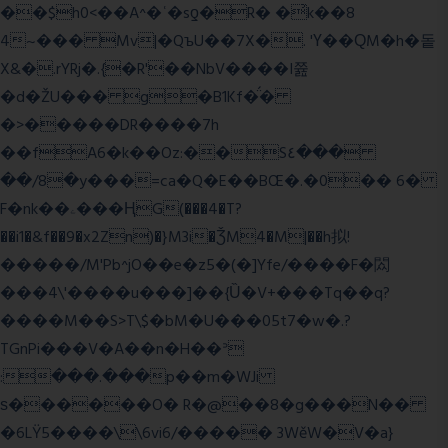
��$h0<��A^�ʿ�sƍ�R� �͗k��8
4~��� Mv|�QъU��7X�. 'Ү��ԚM�h�돝
X&�.rYRj�.{�R'��NbV����I쯆
�d�ŽU��� g�B1Kf�̈́�
�>�����DR����7h
��fA6�k�
�Oz:��S٤���
��/8�y���=ca�Q�E��BŒ�.�0�� 6�
F�nk��ۦ���ҢG(���4�T?
��i1�&f��9�x2Zn)�}M3i�ǮM4�M|��h拟!
�����/M'Pb^jO��e�z5�(�]Yfe/����F�閦
���4\'����u���]��{Ȕ�V+���Tq��q?
����M��S>T\$�bM�U���05t7�w�.?
TGnPi���V�A��n�H��ᐣ
:���.���p��m�WJi
ѕ������O� R�@��8�g���N��
�6LŸ5����\\6vi6/����� 3WěW�V�a}