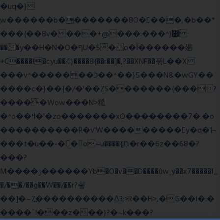
�uq�}
ֲw������b��������8O�E���,�b��*
���{��8v����+@���:���^)޾
���y��H�N�O�ףU�5� o�Ȉ������廻
+C����ŧ�cyu��4}����8{��r��]�,?��XNF��푺L��X
���v^�������כ��^��}5���N&�wGY��
����c�}��{�/�'��ZS�������{���?
�����Wow���N>糙
�^o��ߞ�'�zo�������xO��������7�.�o
����������R�v'W���������Ey�q�1~
���t�u��-�� o~u����{|ח֧�r��6z��68�?
���?
M����ݫ������Yb�O�v��D����ûw˯y��x7�����I_
�/��/��g��W��/��r?쵷
��]�~7߽����������Δ3;>R��H>,�G��ו�:�
���� `I���z���}?�~k���?