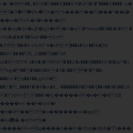
c�`�ۨWt��_�i;8����4[���A/'K�!u�U�*����zi'����ٵo�
�؆��8%� t�;*b��������*��j�
��m�:v%�1�E��,�$
z��zq�ůU�u]E�)yZ�Hׇ�5�a{�Ydwaȥ��Z��h�v�t.:�
='6z�q�;�r�*��ȍud>���<LH
�;ZY��r�9=s%#Z^ҡ�U}-���a�4d ��3&�[M|
��©��:��N; ,)2���(��M'
qS�3:5PS"8`a�\h�y�MhS�'��2r�x���h[����XGf�]�Ja�o
%@����9��M�8 <� R�U��V�*���c
���n⯸�q��4��yg426�
���_����Y�E�4Ɨ�ex�&_<�������#�EP��P[��<��H�A��[G6
�}6<] ���H�}L�����x'�k��83僒
����mf ��F�0n5�!
�H�0��T�o������n4�@ď
�ba޲�,�qv}�
v����+=Bg����2���YDd{�OB#�'Τ3���