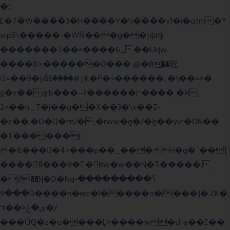
�؛
E�7�W����3�H����Y�\l����v1�i�qtm�°
wp8\�����-�WŇ���g��}ψɱ|
�������7��<���
�6_��Uk|w-
����8>:������O��� @�ӣ��䢀
G=��9�yǻٷ#����6K�P�<������; �\��=>�
g�x��qrb���~א� ����^|������?
2>��n_:T�j��g��X��3�\x��Z-
�c��.�O�Q�^n/�,�rww�g�/�ۧg��yvr�ON��
�T������(
�&����4>���p��_���H�g�`��ƪ
����8َ���8� �󳳦Bw�w��Nֻ�ߖ�����.
�ў!��}|�D�Nqߖ���������-
���9D����n�̶wc�l�֑����o�{���{�:ZK�,
't��>͍ى�ݝ�/
���ǙQ�z�o����Ļ>����w�sHa��E��