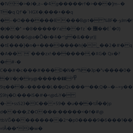
�1V�>�J�,z~�4g�����rf�>���]m~�
T�q Qf'�`HGX�;���+��q
�~�O������8���B@t� %BF�-yJm�!
�|��" =�8�����Ya��fz`� ޶��E`�0}
���1��6@a�Ȍ�r�4�^'g�&��yr}|
�tE���]�n�+���I����h{�_̣��2�#� q
�A��``���zx!:������,�XG� Qx�
?
�r#-�
C��#�c���#���D�N�^"N�3p�"v����0�
�V�}�ey@�����߾?��
9q���ޣ�����L��pQx���^^��;Q�~�~=y��
$9hj�D:���IS�#�<@ԃY�
�-+ssS23�IC��+59� �u���tJǏ��}p
d����;Z�O���:�����<�f�#@
tbVĞ���������2^�p0����9�6���1��
=!Ǎ��*J�w�