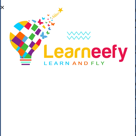
��o��C���ǡ���,����*�3��#eۧ_>\��z
�K{DQg�Ϯ��]u��3o�V~�/��@��??
����Y�]�s�n���s
h_��������/
����p��|
��^��������$��ٽ�P���~��4���Snn^
$ ����Ogy/|>ڿ|�I��'A�n��1�$�}
�__�ߝ�~�Α/'��8_@A�m~�Wѻ�ׯ�9|9+>�>�
=c"'��K���X�:��?j�ԫ��-
����������y���mK���?/
���|y���������_N $��!8w�//
���[��}��As���3�P�k��{_?
�_o�k�e����^8{��տ���޾���
i������2<�2��3>��Η�Ņz������:��^��
��_��~�9_Oz��9l�����O��Ż˗����
)�4޽��-����n�����y�^m��݆{ڧ�/
�o�m��"x�۝(�����Żo���Wm)��_~�S�