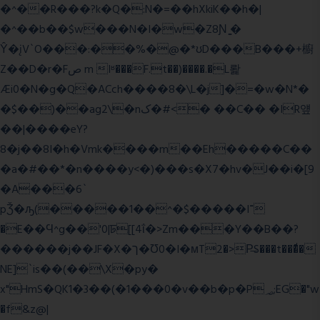
�^��R���?k�Q�:N�=��hXkiK��h�|
�^��b��$w���N�I�w�Z8Ɲ ͚�
Ŷ�įV`O���:��%�@�*ʊD���B���+櫥
Z��D�r�Fص m Iʶ���F.t��)����.�L뢅
Æi0�N�g�Q�ACch����8�\L�j]�=�w�N*�
�$��)��ag2\�nک�#<� ��C�� �IR얲
��|����eY?
8�j��8I�h�Vmk����m��Eh�����C��
�a�#��*�n����y<�)���s�X7�hv�J��i�[9
�A���6`
pǮ�ԡ(�����1��^�$�����I־
�E��Ϥ^g��'0|ꠓ[[4ΐ�>Zm���Y��B��?
������j��JF�X�ך�Ʊ0�I�мT2�>P̶S���t���ͩ�
NE]`is��(��\X�py�
x"HmS�QK1�3��(�1���0�v��b�p�P؃;EG�"w
�f&z@|