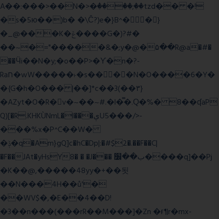
A��:���>��N�>�ٝ����;��tzd�� �!
�s�5ю��)b� �\Ĉ?)e�}B^��}
�_@���K�ݝ����G�)?#�
��~�="�����&�;y�@�۵��R@a�#�
��Ӵi��N�y;�o��P>�ϒ�n�?­
Raח�wW�����˫�s����N�O����6�Y�
�{G�h�O��� |��]*c��3(��٣}
�AZyt�O�R�v�~��~#.�l�̿�.Ԛ�%� 8��ʠaP
Q)[�R.KHKÙNmL�l���ېU5���/>-
���%x�P^C��W�
�ݙ�q�Am}gQ]c�hC�Dp|:�#$2�.��F��C|
�F��JAt�yHsY8� � �J��� ب��׼����q]��Pj
�K��@,�����48yy�+��됫
��N���4H��ů'�
��WV$�,�E��4��D!
�3��n���(���rR��M���]�Zn �ғ¶r�mx-