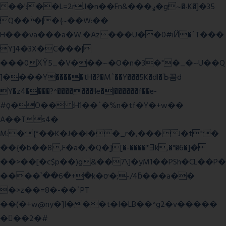
��':��L=2r.I�n��Fn&���ߩ�g~�˴K�]�35
Q��ׯ�|�{~��W:��
H���νa���a�W.�Az���U��0#iӤ�`T���
Y]4�3X�C���|
���0ХΫ5_�V���~�O�n�3�"�_�~U��Q
]����Y�����tH�?�M`��Y���5K�dl�Ъ꼼d
Y�z4����?^�������!le�|������f��e-
#ϙ�O�� :H1��`�%n�tf�Y�+w��
A��Ts4�
M:�{*��K�J��l��_r�,���J�t"�
��{�b��8,F�a�,�Q�][�-����*Ǝk,�"�6
�]�
��>��[�c$p��)g&��7\]�yM1��PSh�CL��P�
����՝��6�+�k�ơ�;-/4ƃ���a��
�>z��=8�-��`PT
��(�+w@ny�]I���t�I�LB��^g2�v�����
��ٕ�2�#