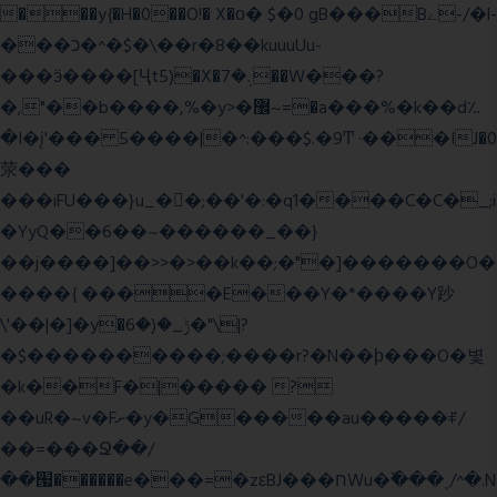
���y{�H�0��O!� X�о� $�0 gB���Bے-/�l-
���כ�^�$�\��r�8��kuuuUu-
���ӭ����[Ҷt5)�X�܉�7��W���?
�,"��b����,%�y>�޼~=�a���%�k��d؉
�I�į'��� 5����|�^:���$.�9Ͳ ·���IJ�0
荥���
���iFU���}u_�
�;��'�:�q1����C�C�_;i
�YyQ��6��~������_��}
��j����]��>>�>��k��;�"�]�������O�
����{ ����E���Y�*����Y䟞
\'��|�]�y�ݱ_�(�6�"\|?
�$����������;����r?�N��ϸ���O�볓
�k��F�|����� ?
��uR�~v�Fށ�y�G�����au�����ꑷ/
��=���Ջ��/
��՗������e���=�zεBJ���חWu�߰���˯/^�.N