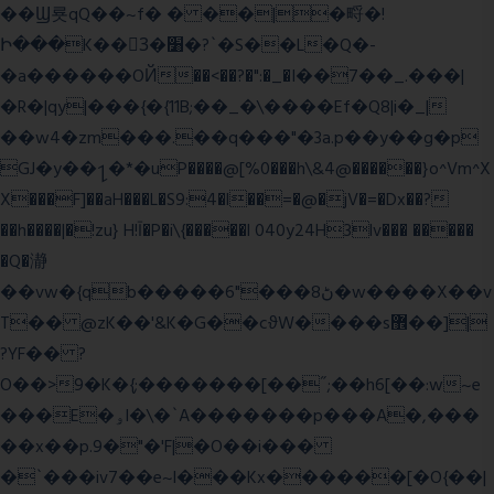
��Ϣ룟qQ��~f� � ��|�㽟�!
Ի���K��3ٓ�׸�?`�S��L�Q�-
�a������OЙ��<��?�":�_�I��7��_.���|
�R�|qy|���{�{11B;��_�\����Ef�Q8|i�_|
��w4�zm���.��q���"�3a.p��y��g�p
GJ�y��႑�*�uP����@[%0���h\&4@������}o^Vm^X
X���F]��aH���L�S9:4�l��=�@�jV�=�Dx��?
��h����|�!zu} H!Ī�P�i\{�����l 040y24H3lv��� �����
�Q�瀞
��vw�{qb�����6"���8ڻ�w����X��v
T�� @zK��'&K�G��cϑW����s޾��]|
?YF�� ?
O��>9�K�{;�������[��˝;��h6[��:w~e
���E�ۅl�\�`A�������p���A�,���
��x��p.9�"�'F|�O��i���
�`���iv7��e~l���Kx������[�O{��|