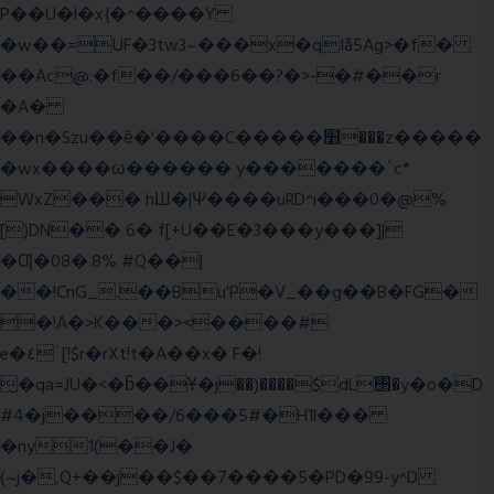
P��U�l�x{�^����Y
�w��=UF�3tw3~���x�qIå5Ag>�f�
��Ac@:�f��/���6��?�>-�#��r
�A�
��n�Szu��ӗ�'����C�����׻���z�����
�wx����ω������ y�������`c*
WxZ��� hШ�|Ψ����uRD^i���0�@%
[)DN�� 6� f[+U��E�3���y���]|
�Ƣ�08�.8% #Q��|
��!CnG_.��Bu'P�V_��g��B�FG�
�!A�>K���><����#
e�٤`[!$r�rXt!t�A��x� F�!
̮�qa=JU�<�b̃��Ұ�j��)����$dL΢�y�o�D
#4�j����/6���5#�H1l���
�ny1(��J�
(~j�,Q+��j��$��7����5�PD�99-y^D