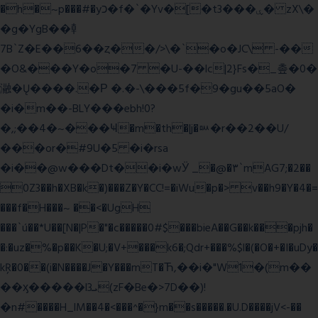
�h�~p���#�yכ�f�`�Yv�[�t3���ۑ� zX\�
�g�YgB��龺
7B`Z�E��6��ȥ��/>\�`�o�JC\ -��
�O&���Y�o�7 �U-��lc|2}Fs�_촢�0�
瀜�Ų����.�Ρ �.�-\���5f�9�gu��5aO�
�i�m��-BLY���ebh!0?
�,;��4�~���Ҹ�m�th�|j�ᇞ�r��2��U/
���or�#9U�5 �i�rsa
�i��@w���Dt��i�wӰ _�@�٣`mAG7;�2��
0Z3��h�XB�k�)���Z�Y�CC!=�iWu�p�> v��h9�Y�4�=
���f�H���~ ��<�UgH
���`ú��*U��[N�|P�"�c�����0#$���bieA��G��k���pjh�
�:�uz�%�p��K�U;�V+���k6�;Qdr+���%$l�(�O�+�I�uDy�
kŖ�0��(i�N����J�Y���mT�Ћ,��i�"W1�(m��
��ӽ�����l3ܝ(zF�Be�>7D��)!
�n#����H_lM��4�<���^�}m��s�����.�U.D����jV<-��