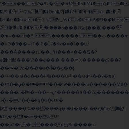
\�'��}Z�92�S�ܩBG�5I�M��gYy�Uȅ��
�[YE�դQRv�]��Ogə�/?|;���Z�^�C�-|�6]@`��c�
�aF�ac���.�}e��G`#�!c_W�Rv�#�Ѩ�9��k0c|
/��O�Ʋ�`��'16rؒ�:���o���?Gg{���;���*
�m~��;�Ƨ:N��������ٿ����m
�VϽ�8��~aT� 0� J/�9z�=�1��L!/
���Ǡ����zU��_"H���<���Ώ�?
e߻�ó���\?��q��� ���X�����g?��?
���ϊ7o����s�'Ĩ��g��}
�l��M�x���q���O��Od��?�#9}
���g������'9'����m������M8�
����n��~��~=g*�����9��Zq�������
ڏ�?�#���Pg�h�ELB�
Dj����%�����g�i�T���L8i�3@恄Z��
��Ҷ��f�eH��R U?
��pD�e����KdBq����m