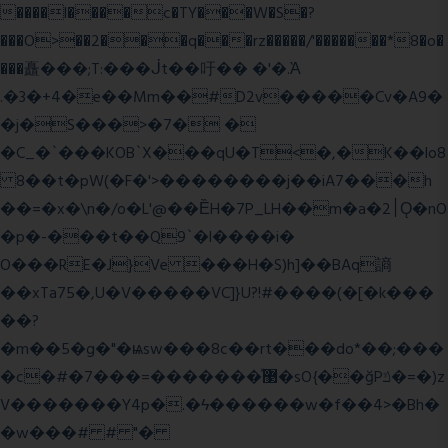
����l����c�TY���W�S�?
���O>��2���q���rz�����/'�������*8�o�
���矗���;T:���ᒎt��吁�� �'�.Ὰ
.�3�+4�e��Mm��#D2v�����Cv�A9�
�j�S���>�7� �
�C_�`���KOB`X���qU�T<�,�K��lo8
8��t�pW(�F�'>��������j��iA7���h
��=�x�\n�/o�L'@��ȄH�7P_LH��m�a�2׀Ǫ�nO
�p�-���t��Q9`�l����i�
O���RE�J}Ve ���H�S)h]��BAq謪
��xTa75�,U�V��
���VC]}U?!#��
��(�[�k���
��?
�m��5�g�"�ѩsw���8c��rt���do*��;���
�c�#�޳�ͯ������=���7�sO{��ğPݿ�=�)z
V�������Y4p�.�ϟ������w�f��4>�Bh�
�w���# # "�