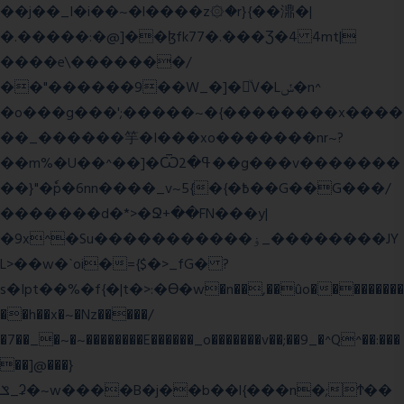
��j��_I�i��~�l����z۞�r}{��濎�|
�.�����:�@]��ɮfk77�.���Ʒ�4 4mt|
����e\�������/
��"������9��W_�]�ͮV�Lݽ�n^
�o���g���';�����~�{��������x����
��_������竽�I���xo�������nr~?
��m%�U��^��]�Ѿߟ�2��g���v�������
��}"�ٗp�6nn����_v~5{�{�߿��G��G���/
�������d�*>�Ջ+��FN���y|
�9x^�Su�����������ۏ_��������JY
L>��w�ˋoi�={$�>_fG� ?
s�Ipt��%�f{�|t�>:�ϴ�w�n��,��ûo���������
��h��x�~�Nz�����/
�7��_�~�~��������E������_o�������v��;��9_�^Q^��:���
��]@���}
ݏ_ʡ�~w����B�j��b��l{���n�;Ϯ��