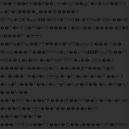
U����R��P��Utm�O]X��@`�A�Ann��0
w�͍P�'j��֛��_���䕟����H
G*6n�5Z�Z�uscv���t�|{�'Z2V5��:y�"4w�^#]σ<��nW
��O�CQ��O����2.�a6c��G����:�2�R
H�����S
��a�w��9*܂��ߌ�#�"=�z/no^}}�����~
쀢nxs0������TFm�ϛ7��x:s����ԋD��
4Kƀ��fL�}�G9 �>�kB(�ِy��, 2ᐿm��/
����!�V���nuQ�>��u��]|����Ġ!
�~�d��;"7B�B�f @�?��p�c�+���/< Z
�|cq����f'��6�ug�D pr�W�� �zv��%?
�.��M��
��*�5Y�s��&*#���ǆ��P��9`�J>�f�#S
�o��hQ�����"��r����ņ�?
�����*T�
���c5�� 7��b�]Q��q�����[5