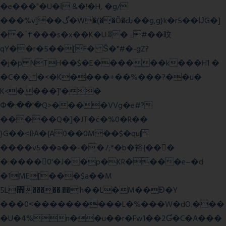
�e���"�U�ǀ &�!�H, �g/
���%v]��گ�W�(�̟�Õ�Ԃ��g,g}k�r5��ĲG�]
��`f'���s�x��K�U.ʬ�ۃ#��旼
qY��r�5��[F� Ŝ�"#�-gZ?
�j�p NTH��$�E������k���H1 �
�C�� �<�K����+��%���?��u�
K<����]'��
Փ�:��'�Q>����VVg�e#?
�����Q�]�JT�݁c�%0�R��
}G��˂IŀA�{A0��0M��$�qu|
����v5��a��-��7;*�b�裕{���ً
�:����0'�J��p�KR����e~�d
�1ME[���$a��M
5L΋�����.��'h��L�M��Ɖ�Y
���0˂����������L�%���W�dO.���
�U�4%n��u��r�Fw1��2Ɠ�C�A���