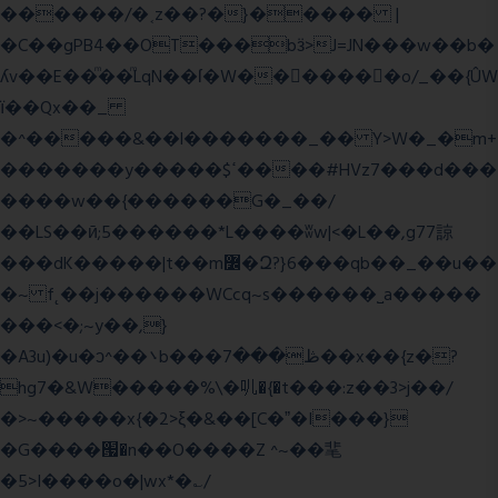
������/�˱z��?�}����� |
�C��gPB4��OT���bӟ>J=JN���w��b�
ʎv��E��ͫ��ͫLqN��ſ�W���ً����o/_��{ÛW
ї��Qx��_
�^�����&��l�������_�� Y>W�_�m+
�������y�����$ߵ����#HVz7���d���
����w��{������G�_��/
��LS��ӣ;5������*L����ʬw|<�L��,g77諒
���dK�����|t��m߼�Զ?}6���qb��_��u��
�~ f˛��j������WCcq~s������˽a�����
���<�;~y��,}
�A3u)�u�ͻ^��܌b���ڟ���7��x��{z�?
hg7�&W�����%\�䶷�{�t���:z��3>j��/
�>~�����x{�2>ξ�&��[C�ˮ�I���}
�G����՗�n��O����Z ^~��靟
�5>I����o�|wx*�؎/