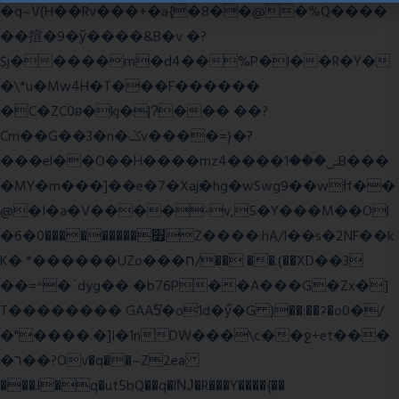
�q~V(H��Rv���+�a{�8��@�%Q����
��揎�9�ў����&B�v �?
$j�����m�d4��%P�l��R�Y�
�\*u�Mw4H�T���F������
�C�ZC0ʚ�kj�|?ͮ��� ��?
Cm��G��3�n�ݣv����=}�?
���el��O��H����mzݾ���1����4B���
�MY�m���]��e�7�Xaj׃�hg�wSwg9��wƗf��
@�I�a�V����-v,5�Y���M��Ol
�׿���������0�6Z����:hA/I��s�2NF��k
K� *������UZo���ח/�� ��.(��XD��3
��=^�`dyg�� �b76P��A���G�Zx�]
T�������� GAA5̔�o1d�ӳ�G )��:��ℱ�o0�/
�"����.�]I�1nDW���\c��ջ+et���
�ר��?Ov�q��~Z2ea
���J�q�ut5bQ��q�lǊ�R���Y����{��