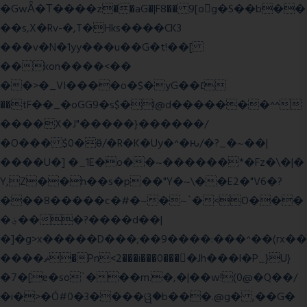
�GwǞ�Τ����z��aG�|F8�� 9[og�S��b��
��s,X�Rv-�,T�Hks����CK3
���v�N�1yy���u��G�t!��[
��kon����<��
��>�_VI����o�$�yG��׆
��tF��_�oGG9�s$�l@d�������^^
����X�J"�����}������/
�O��� $0�ӫ/�R�K�Uy�^�ԋ/�?_�~��|
����U�] �_1E�o��~������*�Fz�\�|�
Y,Z��h��s�p��"Y�~\��E2�"V6�?
���8�����c�#�~�~`�<O���
�؋���?����d��|
�]�g>x�����D���;��9����:���^��(rx��
����ޡ�Pn<2���i���0���𩆿�Jh���l�P_}U}
�7�[e�so`���m.�,�|��w!(0@�Q��/
�i�>�Ó#0�3����ୱ�b���.@g� ,��G�