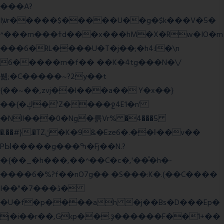
���A?
Iۭѡr�����$�����U��g�$k���V�5�
^���m���ߙd���x���hM�X�Rw�IO�m
���6�RL����U�T�j��;�h4:l�\n
6�����m�f�� ��K�4tg���N�\/
뷆;�C�����~?2y��t
{��~��,zvj��l���a�� Y�x��}
��{�ڮ�'Z����
ջ4E1�n'
�Nll���0�Ng�륽Vr% �4���5
�.��#}.�TZݩ�K�9&�Eze6�.��ŀ��v��
PЫ�����g���ߒ�Fj��N.?
�{��_�h���,��^��C�c�,'��ͦ�h�-
����6�%?f��nO7 g�� �S���:K�.(��C����
I��"�7 ���ڎ�
�U�f�p����ah �j��Bs�D���Ep�
j�i��r��,Gkp��.ҙ������F��1+��