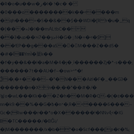
�R�o�u��w�ر�l� !�c� �
�0���o��������k��<����m
�qh���=�S��&��$��WDI�[R !r�u�_q
�(���»J�I��mΑLtbC��
��3�ߘ��>i7��yޠH�G�ٳN�=�<�$]
�i�!EP��g���aS��M���Z��d5�
�#�ΐ��YmÌ�棻k��
�f�y��&��l�a�M�4�j�ˎī������Zj�*-s���;
������7t� �AU�f~�ow>^*�!
Ѯi�;�+���~�"�N���AƶI�F�_��G3�
������n�Xn��;��"��#�/�
뇧o�wL���Kk���Z�h��M�R�Q˶�(�ɛ���
nn�k9:��%��G�߿�n^�;R�<����6���~
Gc�(Rw���r��*o�X������!�NNv4̙<�IG
B�TC�����/�BĜï/
�|M�������/x�b�"�o�Scf���[p�г�%;