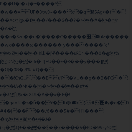
P��U�l�x{�^����Y
�w��=UF�3tw3~���x�qIå5Ag>�f�
��Ac@:�f��/���6��?�>-�#��r
�A�
��n�Szu��ӗ�'����C�����׻���z�����
�wx����ω������ y�������`c*
WxZ��� hШ�|Ψ����uRD^i���0�@%
[)DN�� 6� f[+U��E�3���y���]|
�Ƣ�08�.8% #Q��|
��!CnG_.��Bu'P�V_��g��B�FG�
�!A�>K���><����#
e�٤`[!$r�rXt!t�A��x� F�!
̮�qa=JU�<�b̃��Ұ�j��)����$dL΢�y�o�D
#4�j����/6���5#�H1l���
�ny1(��J�
(~j�,Q+��j��$��7����5�PD�99-y^D