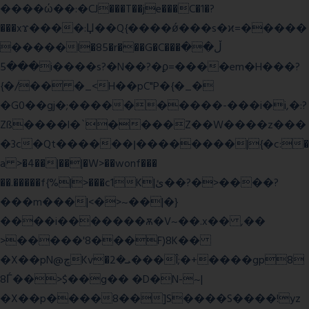
����ώ��:�CJ���T��je���C�1�?
���xϫ����:Џ��Q{����ǿ���s�ϰ=�����
�����l�85�r���G�C���ڵ��
���5i����s?�N��?�ϼ=����em�H���?
{�/�� �_<H��pC"P�{�_�
�G0��gj�;����������-���i�i,�:?
Zß����l�`����Z��W����z���
�3c�Qt������ן��������|{�c:�
a >�4��|��|�W>��wonf���
��.�����f{%|>���c1K|ئ��?�>����?
���m���|<�>~��|�}
����i�������ѫ�V~��.x�� ,��
>�����'8���F)8K��
�X��pN@ڇKv�ܝ�2���Î;�+����gp8
8Ѓ��>$��g�� �D�N-~|
�X��p����8��]S����S����!yz