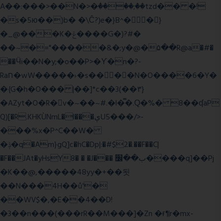
A��:���>��N�>�ٝ����;��tzd�� �!
�s�5ю��)b� �\Ĉ?)e�}B^��}
�_@���K�ݝ����G�)?#�
��~�="�����&�;y�@�۵��R@a�#�
��Ӵi��N�y;�o��P>�ϒ�n�?­
Raח�wW�����˫�s����N�O����6�Y�
�{G�h�O��� |��]*c��3(��٣}
�AZyt�O�R�v�~��~#.�l�̿�.Ԛ�%� 8��ʠaP
Q)[�R.KHKÙNmL�l���ېU5���/>-
���%x�P^C��W�
�ݙ�q�Am}gQ]c�hC�Dp|:�#$2�.��F��C|
�F��JAt�yHsY8� � �J��� ب��׼����q]��Pj
�K��@,�����48yy�+��됫
��N���4H��ů'�
��WV$�,�E��4��D!
�3��n���(���rR��M���]�Zn �ғ¶r�mx-