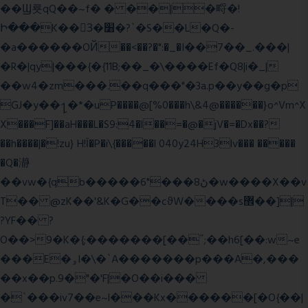
��Ϣ룟qQ��~f� � ��|�㽟�!
Ի���K��3ٓ�׸�?`�S��L�Q�-
�a������OЙ��<��?�":�_�I��7��_.���|
�R�|qy|���{�{11B;��_�\����Ef�Q8|i�_|
��w4�zm���.��q���"�3a.p��y��g�p
GJ�y��႑�*�uP����@[%0���h\&4@������}o^Vm^X
X���F]��aH���L�S9:4�l��=�@�jV�=�Dx��?
��h����|�!zu} H!Ī�P�i\{�����l 040y24H3lv��� �����
�Q�瀞
��vw�{qb�����6"���8ڻ�w����X��v
T�� @zK��'&K�G��cϑW����s޾��]|
?YF�� ?
O��>9�K�{;�������[��˝;��h6[��:w~e
���E�ۅl�\�`A�������p���A�,���
��x��p.9�"�'F|�O��i���
�`���iv7��e~l���Kx������[�O{��|