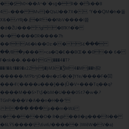
��$h0<��A^�ʿ�sƍ�R� �͗k��8
4~��� Mv|�QъU��7X�. 'Ү��ԚM�h�돝
X&�.rYRj�.{�R'��NbV����I쯆
�d�ŽU��� g�B1Kf�̈́�
�>�����DR����7h
��fA6�k�
�Oz:��S٤���
��/8�y���=ca�Q�E��BŒ�.�0�� 6�
F�nk��ۦ���ҢG(���4�T?
��i1�&f��9�x2Zn)�}M3i�ǮM4�M|��h拟!
�����/M'Pb^jO��e�z5�(�]Yfe/����F�閦
���4\'����u���]��{Ȕ�V+���Tq��q?
����M��S>T\$�bM�U���05t7�w�.?
TGnPi���V�A��n�H��ᐣ
:���.���p��m�WJi
ѕ������O� R�@��8�g���N��
�6LŸ5����\\6vi6/����� 3WěW�V�a}