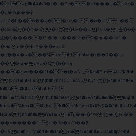
�h�~p���#�yכ�f�`�Yv�[�t3���ۑ� zX\�
�g�YgB��龺
7B`Z�E��6��ȥ��/>\�`�o�JC\ -��
�O&���Y�o�7 �U-��lc|2}Fs�_촢�0�
瀜�Ų����.�Ρ �.�-\���5f�9�gu��5aO�
�i�m��-BLY���ebh!0?
�,;��4�~���Ҹ�m�th�|j�ᇞ�r��2��U/
���or�#9U�5 �i�rsa
�i��@w���Dt��i�wӰ _�@�٣`mAG7;�2��
0Z3��h�XB�k�)���Z�Y�CC!=�iWu�p�> v��h9�Y�4�=
���f�H���~ ��<�UgH
���`ú��*U��[N�|P�"�c�����0#$���bieA��G��k���pjh�
�:�uz�%�p��K�U;�V+���k6�;Qdr+���%$l�(�O�+�I�uDy�
kŖ�0��(i�N����J�Y���mT�Ћ,��i�"W1�(m��
��ӽ�����l3ܝ(zF�Be�>7D��)!
�n#����H_lM��4�<���^�}m��s�����.�U.D����jV<-��