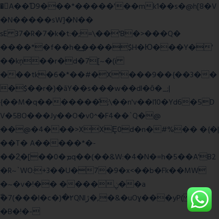
�A��Ɗ9���*�����'��mk1��s�@h[8�V
�N�����sW]�N��
sE 37�R�7�k�t:�;=\��'B�>���Q�
����*�f��h�͢����$H�Ю���Y�'
��kņ��r�d�7[~�(i
���tk�6�*��#�X'���9��{��3��
�$��r�)�āY��s���w��dl�ȏ�_;|
{��M�q�������̆;\��n'v��l10�Yd6�5D
V�5BO���Jy��O�v0^�F4��`Q�@
��@�4���>XXȨ0d�n�#%�� �{�|
��T� A�����*�-
��2͔�[��0�ܡq��(��&W:�4�N�=h�5��A'B2
�R~`WO:+3��U�7�9�x<��b�Fk��MW
�~�v�!�� ����ݧ��a
ّ�7(���l�c�)�۲QNlڙ�,�&�uOɣ���yP( z�D|
�B�!�-