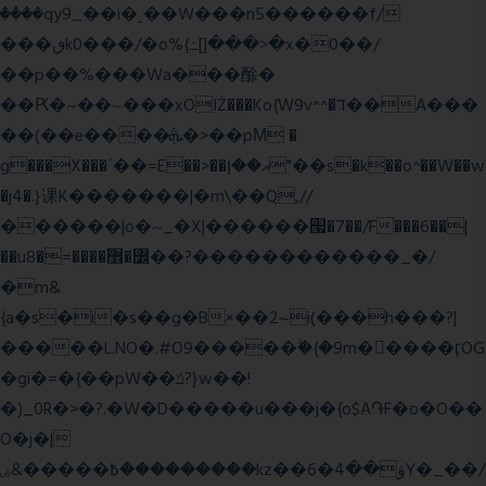
����qy9_��i�˻��W���n5������f/
���ٯk0���/�o%{߸[|���>�x�0��/
��p��%���Wa���酴�
��Ԗ�~��~���xOIŻ���Ko{W9v^^�ד��A���
��(��e����ܞ�>��pΜ �
g���X���ߴ��=E��>��އ��ן"��s�k��o^��W��w
�j4�.}课K�������|�m\��Q,//
������|o�~_�X|������՗�7��/F���6��|
��u8�=����߼�޾��?������������_�/
�m&
{a�s�i�s��g�B×��2~i(���h���?|
�����L.NO�.#O9�����ۙ�{�9m��ً���ӷOG
�gi�=
�{��pW��ݿ?}w��!
�)_0R�>�?.�W�D�����u���j�{o$A֏F�o�O��
O�j�|
߿�����&ۻ����ۛ�����kz��ۋ��4�6Y�_��/