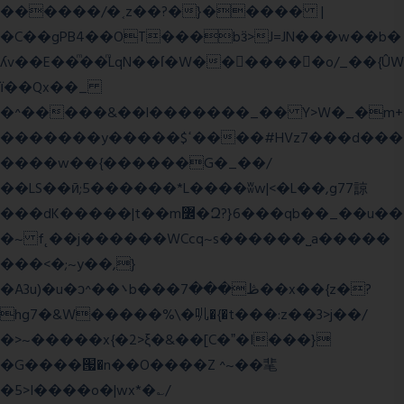
������/�˱z��?�}����� |
�C��gPB4��OT���bӟ>J=JN���w��b�
ʎv��E��ͫ��ͫLqN��ſ�W���ً����o/_��{ÛW
ї��Qx��_
�^�����&��l�������_�� Y>W�_�m+
�������y�����$ߵ����#HVz7���d���
����w��{������G�_��/
��LS��ӣ;5������*L����ʬw|<�L��,g77諒
���dK�����|t��m߼�Զ?}6���qb��_��u��
�~ f˛��j������WCcq~s������˽a�����
���<�;~y��,}
�A3u)�u�ͻ^��܌b���ڟ���7��x��{z�?
hg7�&W�����%\�䶷�{�t���:z��3>j��/
�>~�����x{�2>ξ�&��[C�ˮ�I���}
�G����՗�n��O����Z ^~��靟
�5>I����o�|wx*�؎/