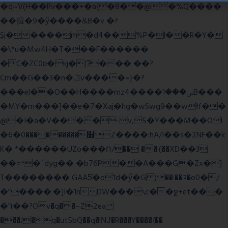
�q~V(H��Rv���+�a{�8��@�%Q����
��揎�9�ў����&B�v �?
$j�����m�d4��%P�l��R�Y�
�\*u�Mw4H�T���F������
�C�ZC0ʚ�kj�|?ͮ��� ��?
Cm��G��3�n�ݣv����=}�?
���el��O��H����mzݾ���1����4B���
�MY�m���]��e�7�Xaj׃�hg�wSwg9��wƗf��
@�I�a�V����-v,5�Y���M��Ol
�׿���������0�6Z����:hA/I��s�2NF��k
K� *������UZo���ח/�� ��.(��XD��3
��=^�`dyg�� �b76P��A���G�Zx�]
T�������� GAA5̔�o1d�ӳ�G )��:��ℱ�o0�/
�"����.�]I�1nDW���\c��ջ+et���
�ר��?Ov�q��~Z2ea
���J�q�ut5bQ��q�lǊ�R���Y����{��