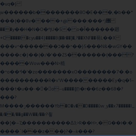
�uq�}
ֲw������b��������8O�E���,�b��*
���{��8v����+@���:���^)޾
���y��H�N�O�ףU�5� o�Ȉ������廻
+C����ŧ�cyu��4}����8{��r��]�,?��XNF��푺L��X
���v^�������כ��^��}5���N&�wGY��
����c�}��{�/�'��ZS�������{���?
�����Wow���N>糙
�^o��ߞ�'�zo�������xO��������7�.�o
����������R�v'W���������Ey�q�1~
���t�u��-�� o~u����{|ח֧�r��6z��68�?
���?
M����ݫ������Yb�O�v��D����ûw˯y��x7�����I_
�/��/��g��W��/��r?쵷
��]�~7߽����������Δ3;>R��H>,�G��ו�:�
���� `I���z���}?�~k���?