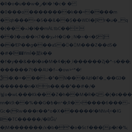
�R�o�u��w�ر�l� !�c� �
�0���o��������k��<����m
�qh���=�S��&��$��WDI�[R !r�u�_q
�(���»J�I��mΑLtbC��
��3�ߘ��>i7��yޠH�G�ٳN�=�<�$]
�i�!EP��g���aS��M���Z��d5�
�#�ΐ��YmÌ�棻k��
�f�y��&��l�a�M�4�j�ˎī������Zj�*-s���;
������7t� �AU�f~�ow>^*�!
Ѯi�;�+���~�"�N���AƶI�F�_��G3�
������n�Xn��;��"��#�/�
뇧o�wL���Kk���Z�h��M�R�Q˶�(�ɛ���
nn�k9:��%��G�߿�n^�;R�<����6���~
Gc�(Rw���r��*o�X������!�NNv4̙<�IG
B�TC�����/�BĜï/
�|M�������/x�b�"�o�Scf���[p�г�%;