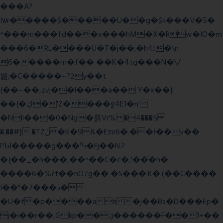
���A?
Iۭѡr�����$�����U��g�$k���V�5�
^���m���ߙd���x���hM�X�Rw�IO�m
���6�RL����U�T�j��;�h4:l�\n
6�����m�f�� ��K�4tg���N�\/
뷆;�C�����~?2y��t
{��~��,zvj��l���a�� Y�x��}
��{�ڮ�'Z����
ջ4E1�n'
�Nll���0�Ng�륽Vr% �4���5
�.��#}.�TZݩ�K�9&�Eze6�.��ŀ��v��
PЫ�����g���ߒ�Fj��N.?
�{��_�h���,��^��C�c�,'��ͦ�h�-
����6�%?f��nO7 g�� �S���:K�.(��C����
I��"�7 ���ڎ�
�U�f�p����ah �j��Bs�D���Ep�
j�i��r��,Gkp��.ҙ������F��1+��