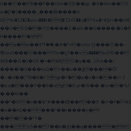
U����R��P��Utm�O]X��@`�A�Ann��0
w�͍P�'j��֛��_���䕟����H
G*6n�5Z�Z�uscv���t�|{�'Z2V5��:y�"4w�^#]σ<��nW
��O�CQ��O����2.�a6c��G����:�2�R
H�����S
��a�w��9*܂��ߌ�#�"=�z/no^}}�����~
쀢nxs0������TFm�ϛ7��x:s����ԋD��
4Kƀ��fL�}�G9 �>�kB(�ِy��, 2ᐿm��/
����!�V���nuQ�>��u��]|����Ġ!
�~�d��;"7B�B�f @�?��p�c�+���/< Z
�|cq����f'��6�ug�D pr�W�� �zv��%?
�.��M��
��*�5Y�s��&*#���ǆ��P��9`�J>�f�#S
�o��hQ�����"��r����ņ�?
�����*T�
���c5�� 7��b�]Q��q�����[5