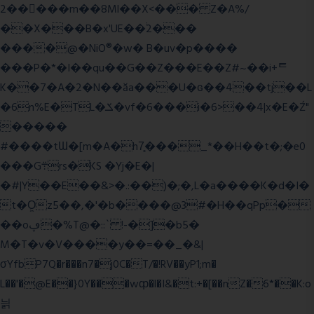
2�����m��8Ml��X<��� Z�A%/
��X���B�x'UE��֔2���
����@�NiO®�w� B�uv�p����
���P�*�I��qu��G��Z��� E��Z#~��i+ᄐ
K��7�A�2�N��ăa���U�ɢ��4��tj��L
�6n%E�TL�ݎ�vf�6���i�6>��4|x�E�Ź"
�����
#����tƜ�[m�A�h7̥���_*��H��t�;�e0
���G܊rs�֗KS �Yj�E�|
�#|Y��E��&>�.:��)�;�,L�a����K�d�I�
t�O͖z5��,�'�b����@3#�H��qPp�
��oڥ�%T@�::` !-�]�b5�
M�T�v�V����y��=��_�&|
σYfbP7Q�r���n7�j0C�T/�!RV��yP1;m�
L��'�@E��}0Y���wȹ�l�I&�t:+�[��nZ�6*��K:o
늵