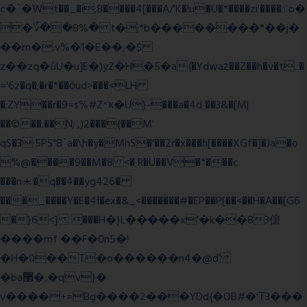
c�`�ۨWt��_�i;8����4[���A/'K�!u�U�*����zi'����ٵo�
�؆��8%� t�;*b��������*��j�
��m�:v%�1�E��,�$
z��zq�ůU�u]E�)yZ�Hׇ�5�a{�Ydwaȥ��Z��h�v�t.:�
='6z�q�;�r�*��ȍud>���<LH
�;ZY��r�9=s%#Z^ҡ�U}-���a�4d ��3&�[M|
��©��:��N; ,)2���(��M'
qS�3:5PS"8`a�\h�y�MhS�'��2r�x���h[����XGf�]�Ja�o
%@����9��M�8 <� R�U��V�*���c
���n⯸�q��4��yg426�
���_����Y�E�4Ɨ�ex�&_<�������#�EP��P[��<��H�A��[G6
�}6<] ���H�}L�����x'�k��83僒
����mf ��F�0n5�!
�H�0��T�o������n4�@ď
�ba޲�,�qv}�
v����+=Bg����2���YDd{�OB#�'Τ3���