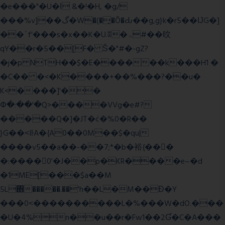
�e���"�U�ǀ &�!�H, �g/
���%v]��گ�W�(�̟�Õ�Ԃ��g,g}k�r5��ĲG�]
��`f'���s�x��K�U.ʬ�ۃ#��旼
qY��r�5��[F� Ŝ�"#�-gZ?
�j�p NTH��$�E������k���H1 �
�C�� �<�K����+��%���?��u�
K<����]'��
Փ�:��'�Q>����VVg�e#?
�����Q�]�JT�݁c�%0�R��
}G��˂IŀA�{A0��0M��$�qu|
����v5��a��-��7;*�b�裕{���ً
�:����0'�J��p�KR����e~�d
�1ME[���$a��M
5L΋�����.��'h��L�M��Ɖ�Y
���0˂����������L�%���W�dO.���
�U�4%n��u��r�Fw1��2Ɠ�C�A���