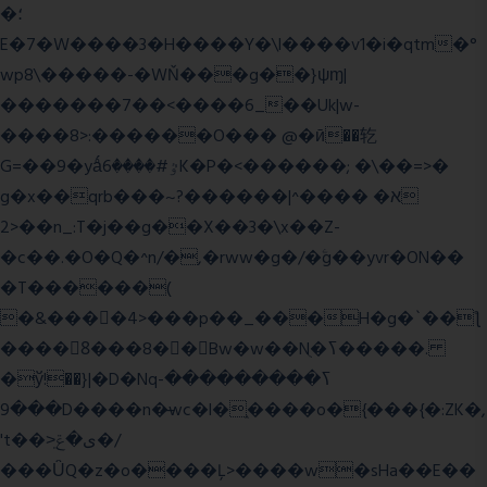
�؛
E�7�W����3�H����Y�\l����v1�i�qtm�°
wp8\�����-�WŇ���g��}ψɱ|
�������7��<���
�6_��Uk|w-
����8>:������O��� @�ӣ��䢀
G=��9�yǻٷ#����6K�P�<������; �\��=>�
g�x��qrb���~א� ����^|������?
2>��n_:T�j��g��X��3�\x��Z-
�c��.�O�Q�^n/�,�rww�g�/�ۧg��yvr�ON��
�T������(
�&����4>���p��_���H�g�`��ƪ
����8َ���8� �󳳦Bw�w��Nֻ�ߖ�����.
�ў!��}|�D�Nqߖ���������-
���9D����n�̶wc�l�֑����o�{���{�:ZK�,
't��>͍ى�ݝ�/
���ǙQ�z�o����Ļ>����w�sHa��E��