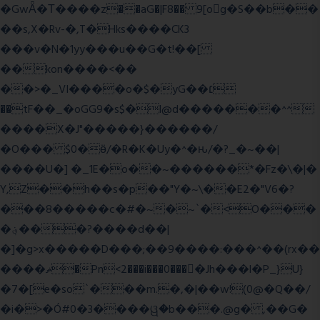
�GwǞ�Τ����z��aG�|F8�� 9[og�S��b��
��s,X�Rv-�,T�Hks����CK3
���v�N�1yy���u��G�t!��[
��kon����<��
��>�_VI����o�$�yG��׆
��tF��_�oGG9�s$�l@d�������^^
����X�J"�����}������/
�O��� $0�ӫ/�R�K�Uy�^�ԋ/�?_�~��|
����U�] �_1E�o��~������*�Fz�\�|�
Y,Z��h��s�p��"Y�~\��E2�"V6�?
���8�����c�#�~�~`�<O���
�؋���?����d��|
�]�g>x�����D���;��9����:���^��(rx��
����ޡ�Pn<2���i���0���𩆿�Jh���l�P_}U}
�7�[e�so`���m.�,�|��w!(0@�Q��/
�i�>�Ó#0�3����ୱ�b���.@g� ,��G�