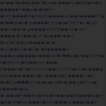
�X��Z�p��g��(T�Eo8�u���PUv���©r
�����"ҍ��|)5�J�B�?
�C4�����6g9����ozC��9����8�
�d��g&�6�ڮn����A�q�K}.�v'�ڭy8
��x5J��P� @����$JDI']Ƞ��VdL�^W
����,�Ύ��A� 5�p���*��=(
�tԛ��6�uzaІ����1�2�
�0��Y�;��<�6�����
���qm�����m���Vuհ�=��2Z�M��ɭ Z.�
V�Km> �N$��q^U7 �
��v
����� w%v4��Lڭ�x1N'�b����
p���˿����s~��������SV�![|
�E� a٨���$˖I�a�.\�2W�5�[��Lt;�=w�L
D����$�vEk-
�~��U���4Hz�kb�3n��9��8���No�r
�&I�V�XeA:���Z�{;ro�I��^3 ,���;C��D