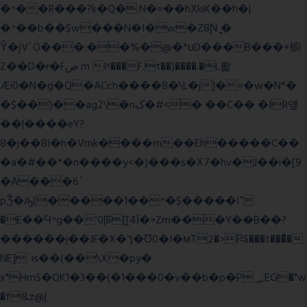
�^��R���?k�Q�:N�=��hXkiK��h�|
�^��b��$w���N�I�w�Z8Ɲ ͚�
Ŷ�įV`O���:��%�@�*ʊD���B���+櫥
Z��D�r�Fص m Iʶ���F.t��)����.�L뢅
Æi0�N�g�Q�ACch����8�\L�j]�=�w�N*�
�$��)��ag2\�nک�#<� ��C�� �IR얲
��|����eY?
8�j��8I�h�Vmk����m��Eh�����C��
�a�#��*�n����y<�)���s�X7�hv�J��i�[9
�A���6`
pǮ�ԡ(�����1��^�$�����I־
�E��Ϥ^g��'0|ꠓ[[4ΐ�>Zm���Y��B��?
������j��JF�X�ך�Ʊ0�I�мT2�>P̶S���t���ͩ�
NE]`is��(��\X�py�
x"HmS�QK1�3��(�1���0�v��b�p�P؃;EG�"w
�f&z@|