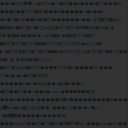
��/�N>ߎ^��\܃�/c����x���i����|
���$���ܿ8E���O�����+�x��|
�R�T�wɬ\� �И��������>��~ɻ����p%/
���(�N=��R �< ��\{'Gwg�o,!�^�#���Wd|�Ow�-s�
ĬF�<�3���+��8ͣ�y�+�~~A:N���.v�3��}�-?8��
��4�x��2Q����Msq�vQv�mKGG��
�~���]�d��Nt*����e�9U3C]]'g�����~�ƶ�l
K��~�]_�5�.�I��,��\o_|
��4�hNdse��ϟS��ܷ��HQ�+���� ���
�]�,�y��\P8&?
�����ʋ�C�۹D@��v�]�h��It
�����+��u�=sο~�ܿ�����j�믯
���o����^�����կ�n���������jv��:�
o׫lwt�}y�ζ/W˫Q|��_���G,3�|�ޝ]�ۿ.�-
�׿���ۯ�ͫ����o����W|
���(wvV܀��8��77���7���w}a�Q\܃��