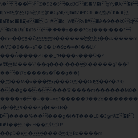
\�'��}Z�92�S�ܩBG�5I�M��gYy�Uȅ��
�[YE�դQRv�]��Ogə�/?|;���Z�^�C�-|�6]@`��c�
�aF�ac���.�}e��G`#�!c_W�Rv�#�Ѩ�9��k0c|
/��O�Ʋ�`��'16rؒ�:���o���?Gg{���;���*
�m~��;�Ƨ:N��������ٿ����m
�VϽ�8��~aT� 0� J/�9z�=�1��L!/
���Ǡ����zU��_"H���<���Ώ�?
e߻�ó���\?��q��� ���X�����g?��?
���ϊ7o����s�'Ĩ��g��}
�l��M�x���q���O��Od��?�#9}
���g������'9'����m������M8�
����n��~��~=g*�����9��Zq�������
ڏ�?�#���Pg�h�ELB�
Dj����%�����g�i�T���L8i�3@恄Z��
��Ҷ��f�eH��R U?
��pD�e����KdBq����m