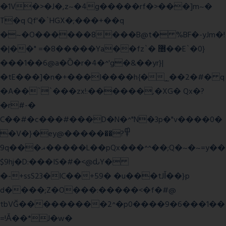
�1V�>�J�,z~�4g�����rf�>���]m~�
T�q Qf'�`HGX�;���+��q
�~�O������8���B@t� %BF�-yJm�!
�|��" =�8�����Ya��fz`� ޶��E`�0}
���1��6@a�Ȍ�r�4�^'g�&��yr}|
�tE���]�n�+���I����h{�_̣��2�#� q
�A��``���zx!:������,�XG� Qx�
?
�r#-�
C��#�c���#���D�N�^"N�3p�"v����0�
�V�}�ey@�����߾?��
9q���ޣ�����L��pQx���^^��;Q�~�~=y��
$9hj�D:���IS�#�<@ԃY�
�-+ssS23�IC��+59� �u���tJǏ��}p
d����;Z�O���:�����<�f�#@
tbVĞ���������2^�p0����9�6���1��
=!Ǎ��*J�w�