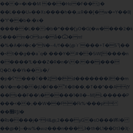
���=�i��M ���Ho�F��;}�
��L���U»��Xs����h��,u:R��[�w�=Y��8|
�'Y'��b�:�x�
�����L��i�b�*���[yO�G(�w����2�k
S���m�Oka<�ǻ�Ѿ�m!
�%�A�H�c�"N�~4/f��(@ʿr`���+T�5Ԇ��
�<t��g��a`q� ���Y� #��5iW[����n
�����'!L���Z�R�n�\�:��j���
Q�D:��Yk��s�/
�p�ʕ*���T�ؘ�2[I�ld�������3��m
�V�m�{I��jU�F��˭X�8��,�T��"��A{Y
��ls��F��\�����1�8�~M}L�����P
���<��:;��W��F�Fk%ʴ���p
��׫R]J�
�Rs����j�^H&@;2���yG�sO���ѬI�
��@�]~�w%�ஸz���n���,3�th�L1��Dt3�3(-