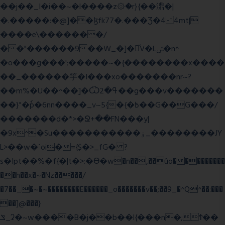
��j��_I�i��~�l����z۞�r}{��濎�|
�.�����:�@]��ɮfk77�.���Ʒ�4 4mt|
����e\�������/
��"������9��W_�]�ͮV�Lݽ�n^
�o���g���';�����~�{��������x����
��_������竽�I���xo�������nr~?
��m%�U��^��]�Ѿߟ�2��g���v�������
��}"�ٗp�6nn����_v~5{�{�߿��G��G���/
�������d�*>�Ջ+��FN���y|
�9x^�Su�����������ۏ_��������JY
L>��w�ˋoi�={$�>_fG� ?
s�Ipt��%�f{�|t�>:�ϴ�w�n��,��ûo���������
��h��x�~�Nz�����/
�7��_�~�~��������E������_o�������v��;��9_�^Q^��:���
��]@���}
ݏ_ʡ�~w����B�j��b��l{���n�;Ϯ��