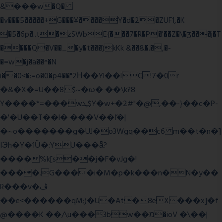
&���w�Q�
�v���5�����+G���¥����Y�d�2�ZUF1,�K
�5�6p�..t�zSWbE{���7�R�P�'��Z�\�ʒ���j�T
����Q�V��_�y�t���)kKk &��&�.�,�-
�=w�j�a��^�N
i��0<�:=o�0�p4��"2Η��Yl��lC!7�0r
�&�X�=U��8$~�ω� ��\k?8
Y����*=���wܛ$Y�w+�2#"�@,��-}��c�P-
�'�U��T��l� ���V��ľ�|
�~o�������g�UJ�o3Wgq��c6 m��t�n�]
IЭh�Y�1Ȕ�:YU���ǟ?
����%k[s��j�F�vJg�!
����.G����i�M�p�k���n�N�y��
R���v�ڤ
��e<������qM;)�U�At�8eX���x]�f
@����K ��/\u���3bw��מ�ioV �\��|