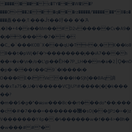
����l����c�TY���W�S�?
���O>��2���q���rz�����/'�������*8�o�
���矗���;T:���ᒎt��吁�� �'�.Ὰ
.�3�+4�e��Mm��#D2v�����Cv�A9�
�j�S���>�7� �
�C_�`���KOB`X���qU�T<�,�K��lo8
8��t�pW(�F�'>��������j��iA7���h
��=�x�\n�/o�L'@��ȄH�7P_LH��m�a�2׀Ǫ�nO
�p�-���t��Q9`�l����i�
O���RE�J}Ve ���H�S)h]��BAq謪
��xTa75�,U�V��
���VC]}U?!#��
��(�[�k���
��?
�m��5�g�"�ѩsw���8c��rt���do*��;���
�c�#�޳�ͯ������=���7�sO{��ğPݿ�=�)z
V�������Y4p�.�ϟ������w�f��4>�Bh�
�w���# # "�