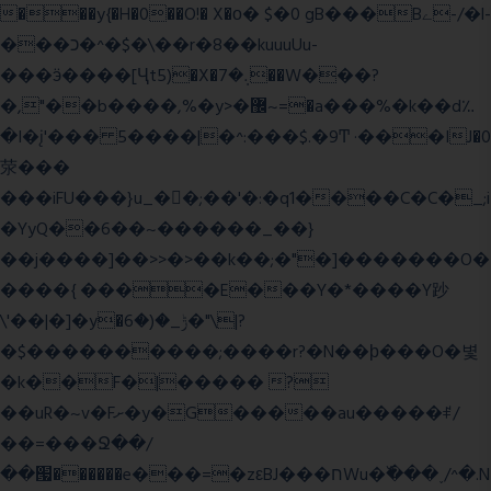
���y{�H�0��O!� X�о� $�0 gB���Bے-/�l-
���כ�^�$�\��r�8��kuuuUu-
���ӭ����[Ҷt5)�X�܉�7��W���?
�,"��b����,%�y>�޼~=�a���%�k��d؉
�I�į'��� 5����|�^:���$.�9Ͳ ·���IJ�0
荥���
���iFU���}u_�
�;��'�:�q1����C�C�_;i
�YyQ��6��~������_��}
��j����]��>>�>��k��;�"�]�������O�
����{ ����E���Y�*����Y䟞
\'��|�]�y�ݱ_�(�6�"\|?
�$����������;����r?�N��ϸ���O�볓
�k��F�|����� ?
��uR�~v�Fށ�y�G�����au�����ꑷ/
��=���Ջ��/
��՗������e���=�zεBJ���חWu�߰���˯/^�.N