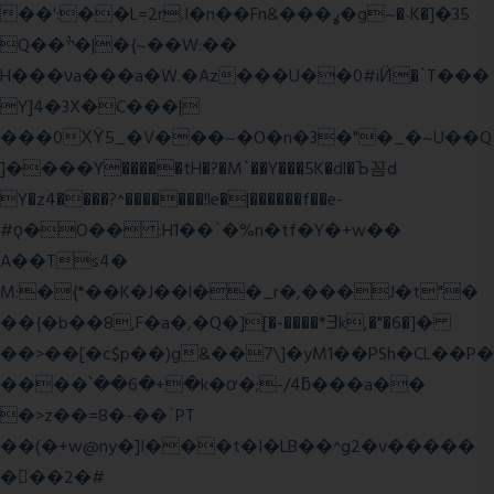
��':��L=2r.I�n��Fn&���ߩ�g~�˴K�]�35
Q��ׯ�|�{~��W:��
H���νa���a�W.�Az���U��0#iӤ�`T���
Y]4�3X�C���|
���0ХΫ5_�V���~�O�n�3�"�_�~U��Q
]����Y�����tH�?�M`��Y���5K�dl�Ъ꼼d
Y�z4����?^�������!le�|������f��e-
#ϙ�O�� :H1��`�%n�tf�Y�+w��
A��Ts4�
M:�{*��K�J��l��_r�,���J�t"�
��{�b��8,F�a�,�Q�][�-����*Ǝk,�"�6
�]�
��>��[�c$p��)g&��7\]�yM1��PSh�CL��P�
����՝��6�+�k�ơ�;-/4ƃ���a��
�>z��=8�-��`PT
��(�+w@ny�]I���t�I�LB��^g2�v�����
��ٕ�2�#