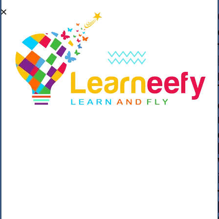
��o��C���ǡ���,����*�3��#eۧ_>\��z
�K{DQg�Ϯ��]u��3o�V~�/��@��??
����Y�]�s�n���s
h_��������/
����p��|
��^��������$��ٽ�P���~��4���Snn^
$ ����Ogy/|>ڿ|�I��'A�n��1�$�}
�__�ߝ�~�Α/'��8_@A�m~�Wѻ�ׯ�9|9+>�>�
=c"'��K���X�:��?j�ԫ��-
����������y���mK���?/
���|y���������_N $��!8w�//
���[��}��As���3�P�k��{_?
�_o�k�e����^8{��տ���޾���
i������2<�2��3>��Η�Ņz������:��^��
��_��~�9_Oz��9l�����O��Ż˗����
)�4޽��-����n�����y�^m��݆{ڧ�/
�o�m��"x�۝(�����Żo���Wm)��_~�S�