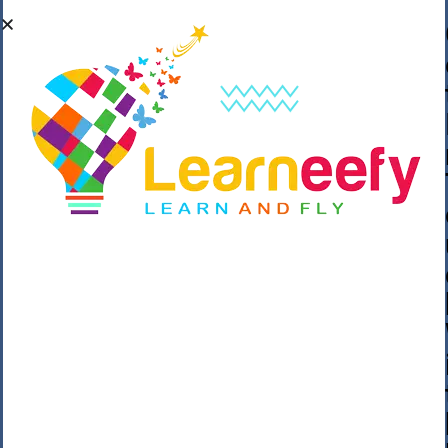
��o��C���ǡ���,����*�3��#eۧ_>\��z
�K{DQg�Ϯ��]u��3o�V~�/��@��??
����Y�]�s�n���s
h_��������/
����p��|
��^��������$��ٽ�P���~��4���Snn^
$ ����Ogy/|>ڿ|�I��'A�n��1�$�}
�__�ߝ�~�Α/'��8_@A�m~�Wѻ�ׯ�9|9+>�>�
=c"'��K���X�:��?j�ԫ��-
����������y���mK���?/
���|y���������_N $��!8w�//
���[��}��As���3�P�k��{_?
�_o�k�e����^8{��տ���޾���
i������2<�2��3>��Η�Ņz������:��^��
��_��~�9_Oz��9l�����O��Ż˗����
)�4޽��-����n�����y�^m��݆{ڧ�/
�o�m��"x�۝(�����Żo���Wm)��_~�S�