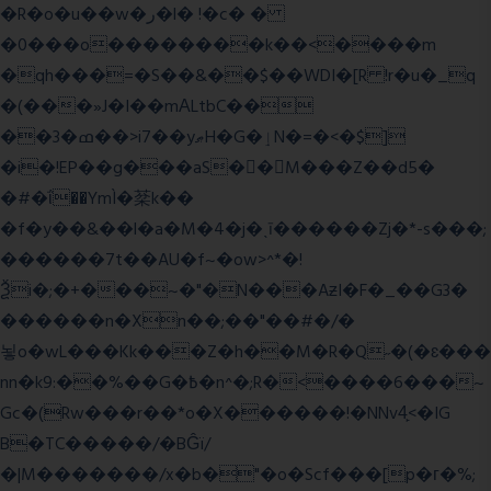
�R�o�u��w�ر�l� !�c� �
�0���o��������k��<����m
�qh���=�S��&��$��WDI�[R !r�u�_q
�(���»J�I��mΑLtbC��
��3�ߘ��>i7��yޠH�G�ٳN�=�<�$]
�i�!EP��g���aS��M���Z��d5�
�#�ΐ��YmÌ�棻k��
�f�y��&��l�a�M�4�j�ˎī������Zj�*-s���;
������7t� �AU�f~�ow>^*�!
Ѯi�;�+���~�"�N���AƶI�F�_��G3�
������n�Xn��;��"��#�/�
뇧o�wL���Kk���Z�h��M�R�Q˶�(�ɛ���
nn�k9:��%��G�߿�n^�;R�<����6���~
Gc�(Rw���r��*o�X������!�NNv4̙<�IG
B�TC�����/�BĜï/
�|M�������/x�b�"�o�Scf���[p�г�%;