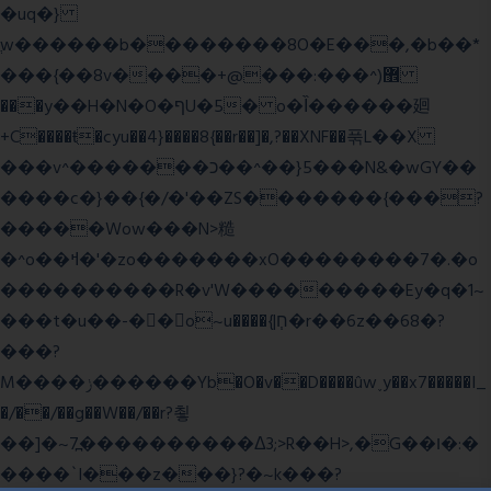
�uq�}
ֲw������b��������8O�E���,�b��*
���{��8v����+@���:���^)޾
���y��H�N�O�ףU�5� o�Ȉ������廻
+C����ŧ�cyu��4}����8{��r��]�,?��XNF��푺L��X
���v^�������כ��^��}5���N&�wGY��
����c�}��{�/�'��ZS�������{���?
�����Wow���N>糙
�^o��ߞ�'�zo�������xO��������7�.�o
����������R�v'W���������Ey�q�1~
���t�u��-�� o~u����{|ח֧�r��6z��68�?
���?
M����ݫ������Yb�O�v��D����ûw˯y��x7�����I_
�/��/��g��W��/��r?쵷
��]�~7߽����������Δ3;>R��H>,�G��ו�:�
���� `I���z���}?�~k���?