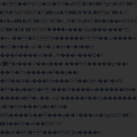
\�'��}Z�92�S�ܩBG�5I�M��gYy�Uȅ��
�[YE�դQRv�]��Ogə�/?|;���Z�^�C�-|�6]@`��c�
�aF�ac���.�}e��G`#�!c_W�Rv�#�Ѩ�9��k0c|
/��O�Ʋ�`��'16rؒ�:���o���?Gg{���;���*
�m~��;�Ƨ:N��������ٿ����m
�VϽ�8��~aT� 0� J/�9z�=�1��L!/
���Ǡ����zU��_"H���<���Ώ�?
e߻�ó���\?��q��� ���X�����g?��?
���ϊ7o����s�'Ĩ��g��}
�l��M�x���q���O��Od��?�#9}
���g������'9'����m������M8�
����n��~��~=g*�����9��Zq�������
ڏ�?�#���Pg�h�ELB�
Dj����%�����g�i�T���L8i�3@恄Z��
��Ҷ��f�eH��R U?
��pD�e����KdBq����m