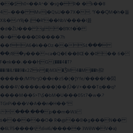
��$h0<��A^�ʿ�sƍ�R� �͗k��8
4~��� Mv|�QъU��7X�. 'Ү��ԚM�h�돝
X&�.rYRj�.{�R'��NbV����I쯆
�d�ŽU��� g�B1Kf�̈́�
�>�����DR����7h
��fA6�k�
�Oz:��S٤���
��/8�y���=ca�Q�E��BŒ�.�0�� 6�
F�nk��ۦ���ҢG(���4�T?
��i1�&f��9�x2Zn)�}M3i�ǮM4�M|��h拟!
�����/M'Pb^jO��e�z5�(�]Yfe/����F�閦
���4\'����u���]��{Ȕ�V+���Tq��q?
����M��S>T\$�bM�U���05t7�w�.?
TGnPi���V�A��n�H��ᐣ
:���.���p��m�WJi
ѕ������O� R�@��8�g���N��
�6LŸ5����\\6vi6/����� 3WěW�V�a}