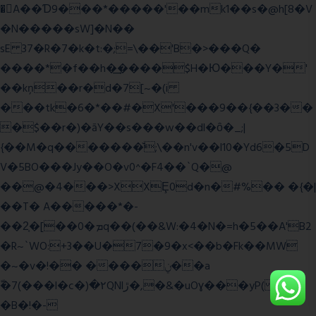
�A��Ɗ9���*�����'��mk1��s�@h[8�V
�N�����sW]�N��
sE 37�R�7�k�t:�;=\��'B�>���Q�
����*�f��h�͢����$H�Ю���Y�'
��kņ��r�d�7[~�(i
���tk�6�*��#�X'���9��{��3��
�$��r�)�āY��s���w��dl�ȏ�_;|
{��M�q�������̆;\��n'v��l10�Yd6�5D
V�5BO���Jy��O�v0^�F4��`Q�@
��@�4���>XXȨ0d�n�#%�� �{�|
��T� A�����*�-
��2͔�[��0�ܡq��(��&W:�4�N�=h�5��A'B2
�R~`WO:+3��U�7�9�x<��b�Fk��MW
�~�v�!�� ����ݧ��a
ّ�7(���l�c�)�۲QNlڙ�,�&�uOɣ���yP( z�D|
�B�!�-