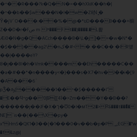
�^��R���?k�Q�:N�=��hXkiK��h�|
�^��b��$w���N�I�w�Z8Ɲ ͚�
Ŷ�įV`O���:��%�@�*ʊD���B���+櫥
Z��D�r�Fص m Iʶ���F.t��)����.�L뢅
Æi0�N�g�Q�ACch����8�\L�j]�=�w�N*�
�$��)��ag2\�nک�#<� ��C�� �IR얲
��|����eY?
8�j��8I�h�Vmk����m��Eh�����C��
�a�#��*�n����y<�)���s�X7�hv�J��i�[9
�A���6`
pǮ�ԡ(�����1��^�$�����I־
�E��Ϥ^g��'0|ꠓ[[4ΐ�>Zm���Y��B��?
������j��JF�X�ך�Ʊ0�I�мT2�>P̶S���t���ͩ�
NE]`is��(��\X�py�
x"HmS�QK1�3��(�1���0�v��b�p�P؃;EG�"w
�f&z@|