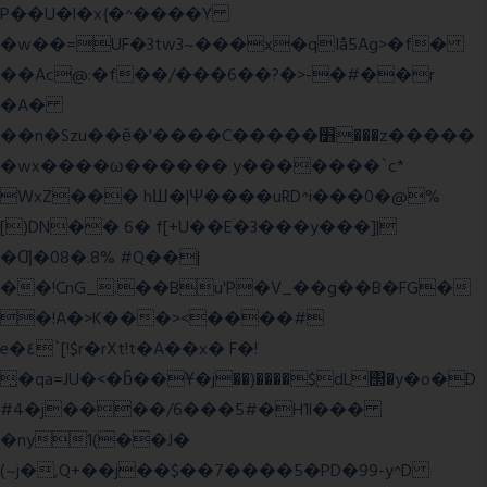
P��U�l�x{�^����Y
�w��=UF�3tw3~���x�qIå5Ag>�f�
��Ac@:�f��/���6��?�>-�#��r
�A�
��n�Szu��ӗ�'����C�����׻���z�����
�wx����ω������ y�������`c*
WxZ��� hШ�|Ψ����uRD^i���0�@%
[)DN�� 6� f[+U��E�3���y���]|
�Ƣ�08�.8% #Q��|
��!CnG_.��Bu'P�V_��g��B�FG�
�!A�>K���><����#
e�٤`[!$r�rXt!t�A��x� F�!
̮�qa=JU�<�b̃��Ұ�j��)����$dL΢�y�o�D
#4�j����/6���5#�H1l���
�ny1(��J�
(~j�,Q+��j��$��7����5�PD�99-y^D