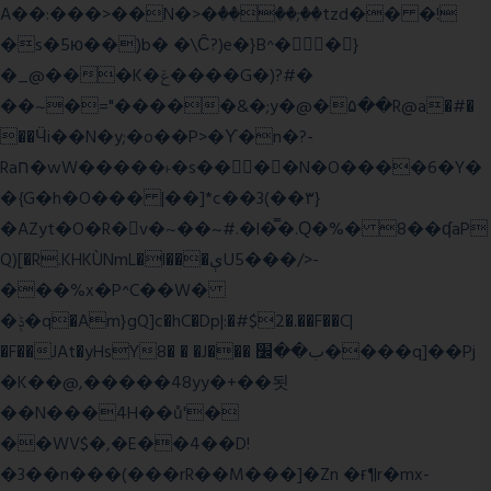
A��:���>��N�>�ٝ����;��tzd�� �!
�s�5ю��)b� �\Ĉ?)e�}B^��}
�_@���K�ݝ����G�)?#�
��~�="�����&�;y�@�۵��R@a�#�
��Ӵi��N�y;�o��P>�ϒ�n�?­
Raח�wW�����˫�s����N�O����6�Y�
�{G�h�O��� |��]*c��3(��٣}
�AZyt�O�R�v�~��~#.�l�̿�.Ԛ�%� 8��ʠaP
Q)[�R.KHKÙNmL�l���ېU5���/>-
���%x�P^C��W�
�ݙ�q�Am}gQ]c�hC�Dp|:�#$2�.��F��C|
�F��JAt�yHsY8� � �J��� ب��׼����q]��Pj
�K��@,�����48yy�+��됫
��N���4H��ů'�
��WV$�,�E��4��D!
�3��n���(���rR��M���]�Zn �ғ¶r�mx-