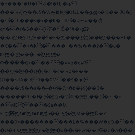
�e���"�U�ǀ &�!�H, �g/
���%v]��گ�W�(�̟�Õ�Ԃ��g,g}k�r5��ĲG�]
��`f'���s�x��K�U.ʬ�ۃ#��旼
qY��r�5��[F� Ŝ�"#�-gZ?
�j�p NTH��$�E������k���H1 �
�C�� �<�K����+��%���?��u�
K<����]'��
Փ�:��'�Q>����VVg�e#?
�����Q�]�JT�݁c�%0�R��
}G��˂IŀA�{A0��0M��$�qu|
����v5��a��-��7;*�b�裕{���ً
�:����0'�J��p�KR����e~�d
�1ME[���$a��M
5L΋�����.��'h��L�M��Ɖ�Y
���0˂����������L�%���W�dO.���
�U�4%n��u��r�Fw1��2Ɠ�C�A���