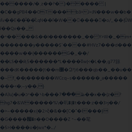
������/�˱z��?�}����� |
�C��gPB4��OT���bӟ>J=JN���w��b�
ʎv��E��ͫ��ͫLqN��ſ�W���ً����o/_��{ÛW
ї��Qx��_
�^�����&��l�������_�� Y>W�_�m+
�������y�����$ߵ����#HVz7���d���
����w��{������G�_��/
��LS��ӣ;5������*L����ʬw|<�L��,g77諒
���dK�����|t��m߼�Զ?}6���qb��_��u��
�~ f˛��j������WCcq~s������˽a�����
���<�;~y��,}
�A3u)�u�ͻ^��܌b���ڟ���7��x��{z�?
hg7�&W�����%\�䶷�{�t���:z��3>j��/
�>~�����x{�2>ξ�&��[C�ˮ�I���}
�G����՗�n��O����Z ^~��靟
�5>I����o�|wx*�؎/