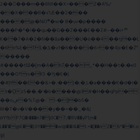
2�����m��8Ml��X<��� Z�A%/
��X���B�x'UE��֔2���
����@�NiO®�w� B�uv�p����
���P�*�I��qu��G��Z��� E��Z#~��i+ᄐ
K��7�A�2�N��ăa���U�ɢ��4��tj��L
�6n%E�TL�ݎ�vf�6���i�6>��4|x�E�Ź"
�����
#����tƜ�[m�A�h7̥���_*��H��t�;�e0
���G܊rs�֗KS �Yj�E�|
�#|Y��E��&>�.:��)�;�,L�a����K�d�I�
t�O͖z5��,�'�b����@3#�H��qPp�
��oڥ�%T@�::` !-�]�b5�
M�T�v�V����y��=��_�&|
σYfbP7Q�r���n7�j0C�T/�!RV��yP1;m�
L��'�@E��}0Y���wȹ�l�I&�t:+�[��nZ�6*��K:o
늵