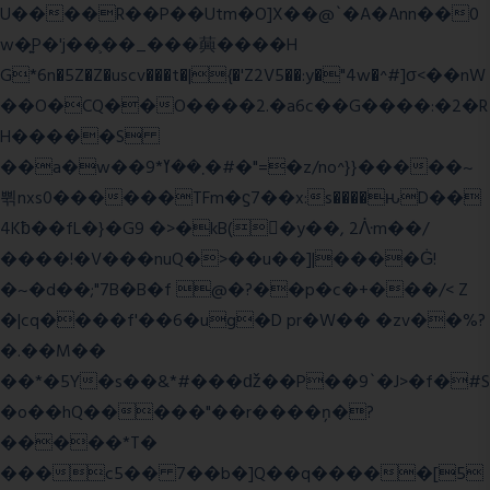
U����R��P��Utm�O]X��@`�A�Ann��0
w�͍P�'j��֛��_���䕟����H
G*6n�5Z�Z�uscv���t�|{�'Z2V5��:y�"4w�^#]σ<��nW
��O�CQ��O����2.�a6c��G����:�2�R
H�����S
��a�w��9*܂��ߌ�#�"=�z/no^}}�����~
쀢nxs0������TFm�ϛ7��x:s����ԋD��
4Kƀ��fL�}�G9 �>�kB(�ِy��, 2ᐿm��/
����!�V���nuQ�>��u��]|����Ġ!
�~�d��;"7B�B�f @�?��p�c�+���/< Z
�|cq����f'��6�ug�D pr�W�� �zv��%?
�.��M��
��*�5Y�s��&*#���ǆ��P��9`�J>�f�#S
�o��hQ�����"��r����ņ�?
�����*T�
���c5�� 7��b�]Q��q�����[5