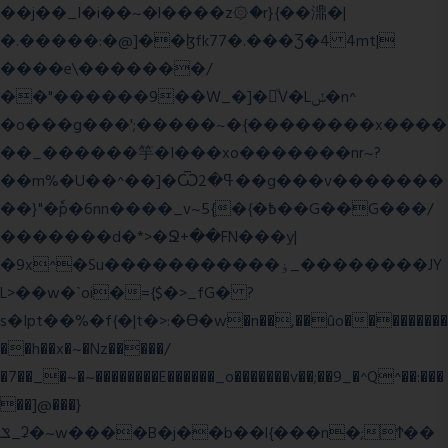
��j��_I�i��~�l����z۞�r}{��濎�|
�.�����:�@]��ɮfk77�.���Ʒ�4 4mt|
����e\�������/
��"������9��W_�]�ͮV�Lݽ�n^
�o���g���';�����~�{��������x����
��_������竽�I���xo�������nr~?
��m%�U��^��]�Ѿߟ�2��g���v�������
��}"�ٗp�6nn����_v~5{�{�߿��G��G���/
�������d�*>�Ջ+��FN���y|
�9x^�Su�����������ۏ_��������JY
L>��w�ˋoi�={$�>_fG� ?
s�Ipt��%�f{�|t�>:�ϴ�w�n��,��ûo���������
��h��x�~�Nz�����/
�7��_�~�~��������E������_o�������v��;��9_�^Q^��:���
��]@���}
ݏ_ʡ�~w����B�j��b��l{���n�;Ϯ��