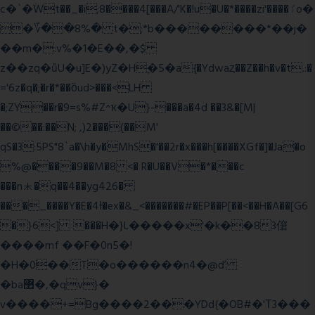
c�`�ۨWt��_�i;8����4[���A/'K�!u�U�*����zi'����ٵo�
�؆��8%� t�;*b��������*��j�
��m�:v%�1�E��,�$
z��zq�ůU�u]E�)yZ�Hׇ�5�a{�Ydwaȥ��Z��h�v�t.:�
='6z�q�;�r�*��ȍud>���<LH
�;ZY��r�9=s%#Z^ҡ�U}-���a�4d ��3&�[M|
��©��:��N; ,)2���(��M'
qS�3:5PS"8`a�\h�y�MhS�'��2r�x���h[����XGf�]�Ja�o
%@����9��M�8 <� R�U��V�*���c
���n⯸�q��4��yg426�
���_����Y�E�4Ɨ�ex�&_<�������#�EP��P[��<��H�A��[G6
�}6<] ���H�}L�����x'�k��83僒
����mf ��F�0n5�!
�H�0��T�o������n4�@ď
�ba޲�,�qv}�
v����+=Bg����2���YDd{�OB#�'Τ3���