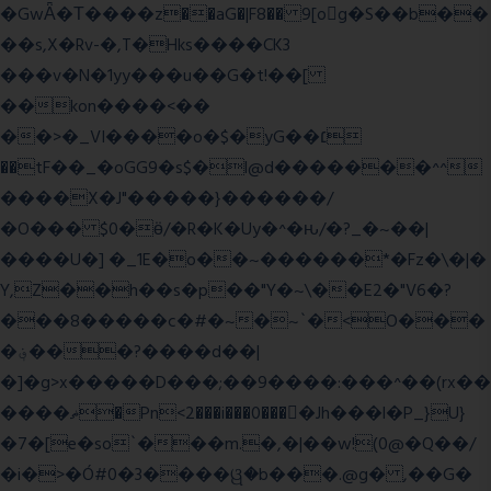
�GwǞ�Τ����z��aG�|F8�� 9[og�S��b��
��s,X�Rv-�,T�Hks����CK3
���v�N�1yy���u��G�t!��[
��kon����<��
��>�_VI����o�$�yG��׆
��tF��_�oGG9�s$�l@d�������^^
����X�J"�����}������/
�O��� $0�ӫ/�R�K�Uy�^�ԋ/�?_�~��|
����U�] �_1E�o��~������*�Fz�\�|�
Y,Z��h��s�p��"Y�~\��E2�"V6�?
���8�����c�#�~�~`�<O���
�؋���?����d��|
�]�g>x�����D���;��9����:���^��(rx��
����ޡ�Pn<2���i���0���𩆿�Jh���l�P_}U}
�7�[e�so`���m.�,�|��w!(0@�Q��/
�i�>�Ó#0�3����ୱ�b���.@g� ,��G�