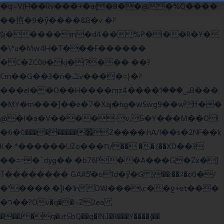
�q~V(H��Rv���+�a{�8��@�%Q����
��揎�9�ў����&B�v �?
$j�����m�d4��%P�l��R�Y�
�\*u�Mw4H�T���F������
�C�ZC0ʚ�kj�|?ͮ��� ��?
Cm��G��3�n�ݣv����=}�?
���el��O��H����mzݾ���1����4B���
�MY�m���]��e�7�Xaj׃�hg�wSwg9��wƗf��
@�I�a�V����-v,5�Y���M��Ol
�׿���������0�6Z����:hA/I��s�2NF��k
K� *������UZo���ח/�� ��.(��XD��3
��=^�`dyg�� �b76P��A���G�Zx�]
T�������� GAA5̔�o1d�ӳ�G )��:��ℱ�o0�/
�"����.�]I�1nDW���\c��ջ+et���
�ר��?Ov�q��~Z2ea
���J�q�ut5bQ��q�lǊ�R���Y����{��