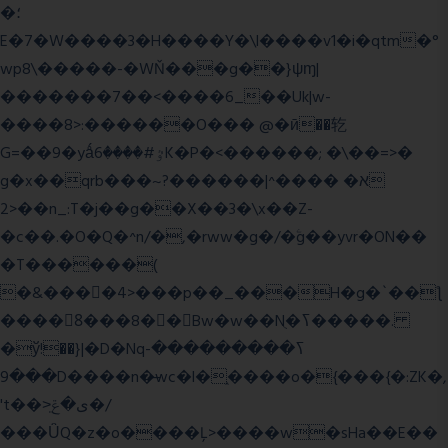
�؛
E�7�W����3�H����Y�\l����v1�i�qtm�°
wp8\�����-�WŇ���g��}ψɱ|
�������7��<���
�6_��Uk|w-
����8>:������O��� @�ӣ��䢀
G=��9�yǻٷ#����6K�P�<������; �\��=>�
g�x��qrb���~א� ����^|������?
2>��n_:T�j��g��X��3�\x��Z-
�c��.�O�Q�^n/�,�rww�g�/�ۧg��yvr�ON��
�T������(
�&����4>���p��_���H�g�`��ƪ
����8َ���8� �󳳦Bw�w��Nֻ�ߖ�����.
�ў!��}|�D�Nqߖ���������-
���9D����n�̶wc�l�֑����o�{���{�:ZK�,
't��>͍ى�ݝ�/
���ǙQ�z�o����Ļ>����w�sHa��E��