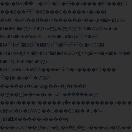
��/�N>ߎ^��\܃�/c����x���i����|
���$���ܿ8E���O�����+�x��|
�R�T�wɬ\� �И��������>��~ɻ����p%/
���(�N=��R �< ��\{'Gwg�o,!�^�#���Wd|�Ow�-s�
ĬF�<�3���+��8ͣ�y�+�~~A:N���.v�3��}�-?8��
��4�x��2Q����Msq�vQv�mKGG��
�~���]�d��Nt*����e�9U3C]]'g�����~�ƶ�l
K��~�]_�5�.�I��,��\o_|
��4�hNdse��ϟS��ܷ��HQ�+���� ���
�]�,�y��\P8&?
�����ʋ�C�۹D@��v�]�h��It
�����+��u�=sο~�ܿ�����j�믯
���o����^�����կ�n���������jv��:�
o׫lwt�}y�ζ/W˫Q|��_���G,3�|�ޝ]�ۿ.�-
�׿���ۯ�ͫ����o����W|
���(wvV܀��8��77���7���w}a�Q\܃��