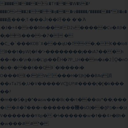
����l����c�TY���W�S�?
���O>��2���q���rz�����/'�������*8�o�
���矗���;T:���ᒎt��吁�� �'�.Ὰ
.�3�+4�e��Mm��#D2v�����Cv�A9�
�j�S���>�7� �
�C_�`���KOB`X���qU�T<�,�K��lo8
8��t�pW(�F�'>��������j��iA7���h
��=�x�\n�/o�L'@��ȄH�7P_LH��m�a�2׀Ǫ�nO
�p�-���t��Q9`�l����i�
O���RE�J}Ve ���H�S)h]��BAq謪
��xTa75�,U�V��
���VC]}U?!#��
��(�[�k���
��?
�m��5�g�"�ѩsw���8c��rt���do*��;���
�c�#�޳�ͯ������=���7�sO{��ğPݿ�=�)z
V�������Y4p�.�ϟ������w�f��4>�Bh�
�w���# # "�