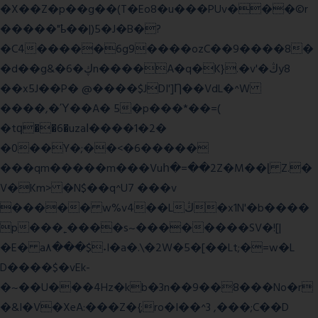
�X��Z�p��g��(T�Eo8�u���PUv���©r
�����"ҍ��|)5�J�B�?
�C4�����6g9����ozC��9����8�
�d��g&�6�ڮn����A�q�K}.�v'�ڭy8
��x5J��P� @����$JDI']Ƞ��VdL�^W
����,�Ύ��A� 5�p���*��=(
�tԛ��6�uzaІ����1�2�
�0��Y�;��<�6�����
���qm�����m���Vuհ�=��2Z�M��ɭ Z.�
V�Km> �N$��q^U7 �
��v
����� w%v4��Lڭ�x1N'�b����
p���˿����s~��������SV�![|
�E� a٨���$˖I�a�.\�2W�5�[��Lt;�=w�L
D����$�vEk-
�~��U���4Hz�kb�3n��9��8���No�r
�&I�V�XeA:���Z�{;ro�I��^3 ,���;C��D