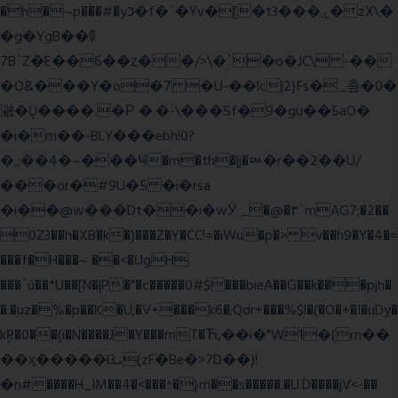
�h�~p���#�yכ�f�`�Yv�[�t3���ۑ� zX\�
�g�YgB��龺
7B`Z�E��6��ȥ��/>\�`�o�JC\ -��
�O&���Y�o�7 �U-��lc|2}Fs�_촢�0�
瀜�Ų����.�Ρ �.�-\���5f�9�gu��5aO�
�i�m��-BLY���ebh!0?
�,;��4�~���Ҹ�m�th�|j�ᇞ�r��2��U/
���or�#9U�5 �i�rsa
�i��@w���Dt��i�wӰ _�@�٣`mAG7;�2��
0Z3��h�XB�k�)���Z�Y�CC!=�iWu�p�> v��h9�Y�4�=
���f�H���~ ��<�UgH
���`ú��*U��[N�|P�"�c�����0#$���bieA��G��k���pjh�
�:�uz�%�p��K�U;�V+���k6�;Qdr+���%$l�(�O�+�I�uDy�
kŖ�0��(i�N����J�Y���mT�Ћ,��i�"W1�(m��
��ӽ�����l3ܝ(zF�Be�>7D��)!
�n#����H_lM��4�<���^�}m��s�����.�U.D����jV<-��