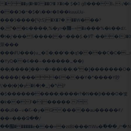
���y{�H�0��O!� X�о� $�0 gB���Bے-/�l-
���כ�^�$�\��r�8��kuuuUu-
���ӭ����[Ҷt5)�X�܉�7��W���?
�,"��b����,%�y>�޼~=�a���%�k��d؉
�I�į'��� 5����|�^:���$.�9Ͳ ·���IJ�0
荥���
���iFU���}u_�
�;��'�:�q1����C�C�_;i
�YyQ��6��~������_��}
��j����]��>>�>��k��;�"�]�������O�
����{ ����E���Y�*����Y䟞
\'��|�]�y�ݱ_�(�6�"\|?
�$����������;����r?�N��ϸ���O�볓
�k��F�|����� ?
��uR�~v�Fށ�y�G�����au�����ꑷ/
��=���Ջ��/
��՗������e���=�zεBJ���חWu�߰���˯/^�.N