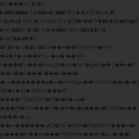
&���w�Q�
�v���5�����+G���¥����Y�d�2�ZUF1,�K
�5�6p�..t�zSWbE{���7�R�P�'��Z�\�ʒ���j�T
����Q�V��_�y�t���)kKk &��&�.�,�-
�=w�j�a��^�N
i��0<�:=o�0�p4��"2Η��Yl��lC!7�0r
�&�X�=U��8$~�ω� ��\k?8
Y����*=���wܛ$Y�w+�2#"�@,��-}��c�P-
�'�U��T��l� ���V��ľ�|
�~o�������g�UJ�o3Wgq��c6 m��t�n�]
IЭh�Y�1Ȕ�:YU���ǟ?
����%k[s��j�F�vJg�!
����.G����i�M�p�k���n�N�y��
R���v�ڤ
��e<������qM;)�U�At�8eX���x]�f
@����K ��/\u���3bw��מ�ioV �\��|