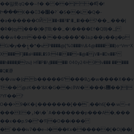
��Ϣ룟qQ��~f� � ��|�㽟�!
Ի���K��3ٓ�׸�?`�S��L�Q�-
�a������OЙ��<��?�":�_�I��7��_.���|
�R�|qy|���{�{11B;��_�\����Ef�Q8|i�_|
��w4�zm���.��q���"�3a.p��y��g�p
GJ�y��႑�*�uP����@[%0���h\&4@������}o^Vm^X
X���F]��aH���L�S9:4�l��=�@�jV�=�Dx��?
��h����|�!zu} H!Ī�P�i\{�����l 040y24H3lv��� �����
�Q�瀞
��vw�{qb�����6"���8ڻ�w����X��v
T�� @zK��'&K�G��cϑW����s޾��]|
?YF�� ?
O��>9�K�{;�������[��˝;��h6[��:w~e
���E�ۅl�\�`A�������p���A�,���
��x��p.9�"�'F|�O��i���
�`���iv7��e~l���Kx������[�O{��|