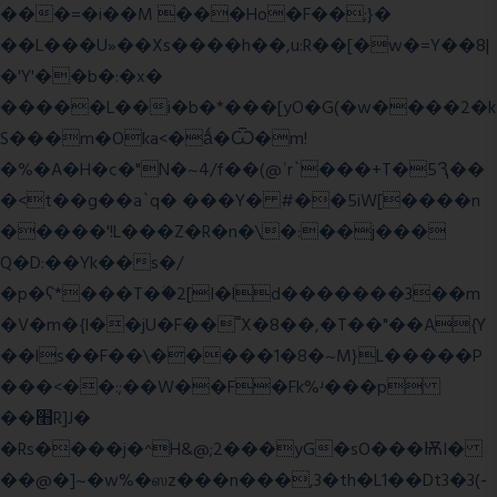
���=�i��M ���Ho�F��;}�
��L���U»��Xs����h��,u:R��[�w�=Y��8|
�'Y'��b�:�x�
�����L��i�b�*���[yO�G(�w����2�k
S���m�Oka<�ǻ�Ѿ�m!
�%�A�H�c�"N�~4/f��(@ʿr`���+T�5Ԇ��
�<t��g��a`q� ���Y� #��5iW[����n
�����'!L���Z�R�n�\�:��j���
Q�D:��Yk��s�/
�p�ʕ*���T�ؘ�2[I�ld�������3��m
�V�m�{I��jU�F��˭X�8��,�T��"��A{Y
��ls��F��\�����1�8�~M}L�����P
���<��:;��W��F�Fk%ʴ���p
��׫R]J�
�Rs����j�^H&@;2���yG�sO���ѬI�
��@�]~�w%�ஸz���n���,3�th�L1��Dt3�3(-