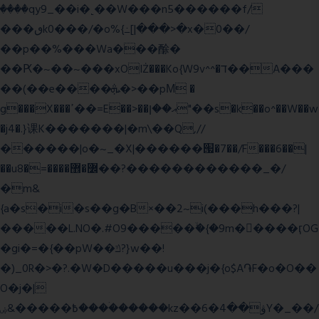
����qy9_��i�˻��W���n5������f/
���ٯk0���/�o%{߸[|���>�x�0��/
��p��%���Wa���酴�
��Ԗ�~��~���xOIŻ���Ko{W9v^^�ד��A���
��(��e����ܞ�>��pΜ �
g���X���ߴ��=E��>��އ��ן"��s�k��o^��W��w
�j4�.}课K�������|�m\��Q,//
������|o�~_�X|������՗�7��/F���6��|
��u8�=����߼�޾��?������������_�/
�m&
{a�s�i�s��g�B×��2~i(���h���?|
�����L.NO�.#O9�����ۙ�{�9m��ً���ӷOG
�gi�=
�{��pW��ݿ?}w��!
�)_0R�>�?.�W�D�����u���j�{o$A֏F�o�O��
O�j�|
߿�����&ۻ����ۛ�����kz��ۋ��4�6Y�_��/