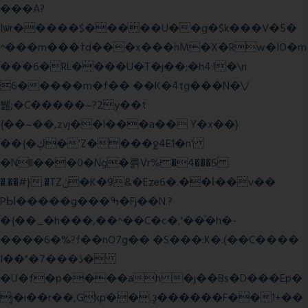
���A?
Iۭѡr�����$�����U��g�$k���V�5�
^���m���ߙd���x���hM�X�Rw�IO�m
���6�RL����U�T�j��;�h4:l�\n
6�����m�f�� ��K�4tg���N�\/
뷆;�C�����~?2y��t
{��~��,zvj��l���a�� Y�x��}
��{�ڮ�'Z����
ջ4E1�n'
�Nll���0�Ng�륽Vr% �4���5
�.��#}.�TZݩ�K�9&�Eze6�.��ŀ��v��
PЫ�����g���ߒ�Fj��N.?
�{��_�h���,��^��C�c�,'��ͦ�h�-
����6�%?f��nO7 g�� �S���:K�.(��C����
I��"�7 ���ڎ�
�U�f�p����ah �j��Bs�D���Ep�
j�i��r��,Gkp��.ҙ������F��1+��