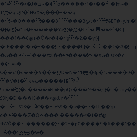
�1V�>�J�,z~�4g�����rf�>���]m~�
T�q Qf'�`HGX�;���+��q
�~�O������8���B@t� %BF�-yJm�!
�|��" =�8�����Ya��fz`� ޶��E`�0}
���1��6@a�Ȍ�r�4�^'g�&��yr}|
�tE���]�n�+���I����h{�_̣��2�#� q
�A��``���zx!:������,�XG� Qx�
?
�r#-�
C��#�c���#���D�N�^"N�3p�"v����0�
�V�}�ey@�����߾?��
9q���ޣ�����L��pQx���^^��;Q�~�~=y��
$9hj�D:���IS�#�<@ԃY�
�-+ssS23�IC��+59� �u���tJǏ��}p
d����;Z�O���:�����<�f�#@
tbVĞ���������2^�p0����9�6���1��
=!Ǎ��*J�w�