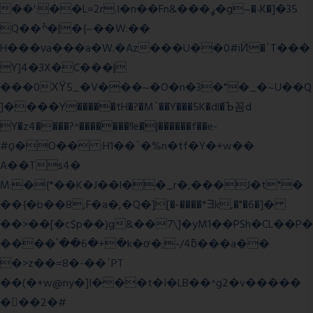
��':��L=2r.I�n��Fn&���ߩ�g~�˴K�]�35
Q��ׯ�|�{~��W:��
H���νa���a�W.�Az���U��0#iӤ�`T���
Y]4�3X�C���|
���0ХΫ5_�V���~�O�n�3�"�_�~U��Q
]����Y�����tH�?�M`��Y���5K�dl�Ъ꼼d
Y�z4����?^�������!le�|������f��e-
#ϙ�O�� :H1��`�%n�tf�Y�+w��
A��Ts4�
M:�{*��K�J��l��_r�,���J�t"�
��{�b��8,F�a�,�Q�][�-����*Ǝk,�"�6
�]�
��>��[�c$p��)g&��7\]�yM1��PSh�CL��P�
����՝��6�+�k�ơ�;-/4ƃ���a��
�>z��=8�-��`PT
��(�+w@ny�]I���t�I�LB��^g2�v�����
��ٕ�2�#