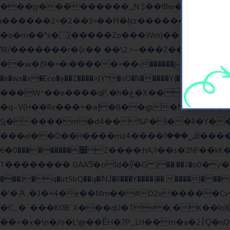
���|y���������_N $��!8w�//���[��}�
i������2<�2��3>��Η�Ņz������:��^����_��~�9_Oz�
�o�m��"x�۝(�����Żo���Wm)��_~�S� �������{z�on����}�����Q�z�y{����}|q��,e�ݷb�~|��?�]fŇo����ݗ����_���}��}
��/18�����r�{x�� ��\2.>~���Z��o�� �S�{-ٽn�;�'����o{�պ�-w/
��w�{9�>�:�����>��˫������j~Y��J�>���g�+���ׯ/W��/>]�ݼzN��Wʗ�6��>�?_} �s��GwW_�d���A��_. ��l�y
�x�ws�x�Eco�y��Z����>}Y*�vO�N�����Y{����Q����
���W^��e����qP,�h�غ�X�� ~� d����A�/iVi�Z>�'%��� ��=6��� p0��볋��:�5���OX�(��
�q~V(H��Rv���+�a{�8��@�%Q�����
$j�����m�d4��%P�l��R�Y��\*u�Mw
���el��O��H����mzݾ���1����4B����MY�m���]��e�7�Xaj׃�hg�wSwg9��wƗf��@�I�a�V����-v,5�Y���M��Ol�
׿���������0�6Z����:hA/I��s�2NF��kK� *������UZo���ח/�� ��.(��XD��3 ��=^�`dyg�� �b76P��A���G�Zx�]
T�������� GAA5̔�o1d�ӳ�G )��:��ℱ�o0�/�"����.
���J�q�ut5bQ��q�lǊ�R���Y����{�� ����l�
�'�.Ὰ .�3�+4�e��Mm��#D2v�����C
�C_�`���KOB`X���qU�T<�,�K��lo
��=�x�\n�/o�L'@��ȄH�7P_LH��m�a�2׀Ǫ�nO�p�-���t��Q9`�l����i� O���RE�J}Ve ���H�S)h]��BAq謪