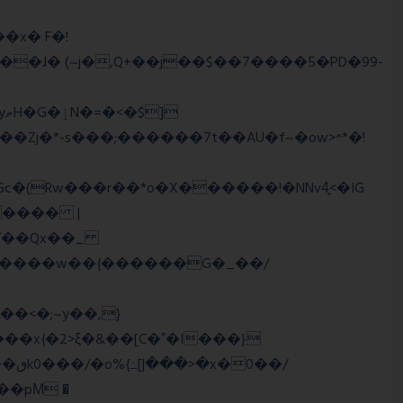
��J� (~j�,Q+��j��$��7����5�PD�99-
�Zj�*-s���;������7t� �AU�f~�ow>^*�!
���� |
Wї��Qx��_
�/