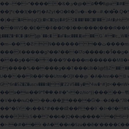
��~�="�����&�;y�@�۵��R@a�#���Ӵi��N�y;�o��P>�ϒ�n�?­Raח�
��]*c��3(��٣}�AZyt�O�R�v�~��~#.�l�̿�.Ԛ�%� 8��ʠaPQ)[�R.KHKÙNmL�l���ېU5���/>-���%x�P^C��W�
�ݙ�q�Am}gQ]c�hC�Dp|:�#$2�.��F��C|�F��JAt�yHsY8� � �J��� ب��׼����q]��Pj �K��@,�����48yy�+��됫��N���4H��ů'�
��WV$�,�E��4��D!�3��n���(���rR��M���]�Zn �ғ¶r�mx-\�'��}
|;���Z�^�C�-|�6]@`��c� �aF�ac���.�}e��G`#
�m~��;�Ƨ:N��������ٿ����m�VϽ�8��~aT� 0� J/�9z�=�1��L!/���Ǡ����zU��_"H���<���Ώ�?e߻�ó���\?��q���
���X�����g?��?���ϊ7o����s�'Ĩ��g
���g������'9'����m������M8�����n��~
Dj����%�����g�i�T���L8i�3@恄Z�� 
U����R��P��Utm�O]X��@`�A�Ann��0 
G*6n�5Z�Z�uscv���t�|{�'Z2V5��:y�"4w
��a�w��9*܂��ߌ�#�"=�z/no^}}�����~쀢nxs0������TFm�ϛ7��x:s����ԋD��4Kƀ��fL�}�G9 �>�kB(�ِy��, 2ᐿm��/����!
�V���nuQ�>��u��]|����Ġ!�~�d��;"7B
��*�5Y�s��&*#���ǆ��P��9`�J>�f�
���c5�� 7��b�]Q��q�����[5P�
�>-�#��r �A� ��n�Szu��ӗ�'����C�����׻���z������wx����ω������ y�������`c* WxZ