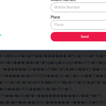
�As���3�P�k��{_?�_o�k�e����^8{��տ���޾�
�9l�����O��Ż˗����)�4޽��-����n�����y�^m��݆{ڧ
Place
ػq<��_������G���W�_�z�
w��7oh� )Bw���� r@e�Q��:����V�b �{�>¾����
Send
�揎�9�ў����&B�v �?
4H�T���F������ �C�ZC0ʚ�kj�|?ͮ��� 
�]I�1nDW���\c��ջ+et����ר��?Ov�q��~Z2ea
���c�TY���W�S�?���O>��2���q���r
v�A9��j�S���>�7� �
8 8��t�pW(�F�'>��������j��iA7���h