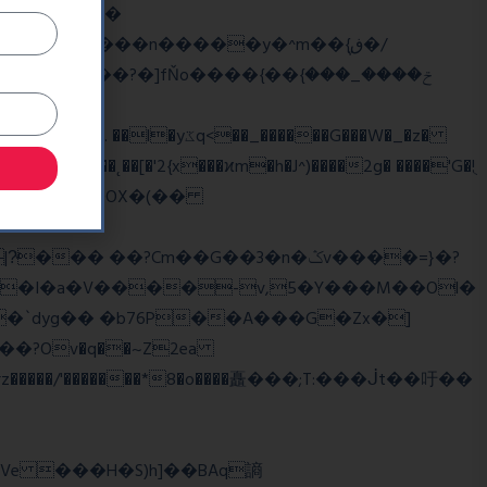
��
�/
^��� �Mf��
��˛��[�'2{x���ϰm�h�J^)����2g� ����'G�!ֻ
��?Cm��G��3�n�ݣv����=}�?
z�����/'�������*8�o����矗���;T:���ᒎt��吁��