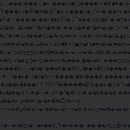
��No�r�&I�V�XeA:���Z�{;ro�I��^3 ,���
 �C�� �<�K����+��%���?��u� K<
T�݁c�%0�R�� }G��˂IŀA�{A0��0M��$�qu|
E[���$a��M 5L΋�����.��'h��L�
�4%n��u��r�Fw1��2Ɠ�C�A�����
&�.rYRj�.{�R'��NbV����I쯆�d�ŽU��� 
M'Pb^jO��e�z5�(�]Yfe/����F�閦���4\'����u
���V�A��n�H��ᐣ :���.���p��m�
�=�i��M ���Ho�F��;}� ��L���U»��Xs
S���m�Oka<�ǻ�Ѿ�m!
��<t��g��a`q� ���Y� #��5iW[����n�
�m�{I��jU�F��˭X�8��,�T��"��A{Y
�