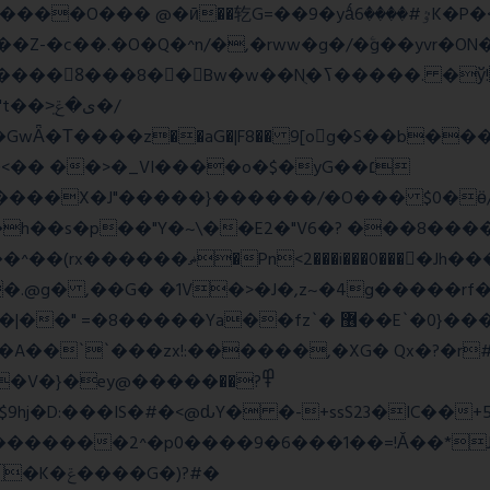
=��9�yǻٷ#����6K�P�<������; �\��=>� g�x��qrb���~א�
Nֻ�ߖ�����. �ў!��}|�D�Nqߖ���������-
�Τ����z��aG�|F8�� 9[og�S��b����s
�� ��>�_VI����o�$�yG��׆
����X�J"�����}������/�O��� $0�ӫ/
h��s�p��"Y�~\��E2�"V6�? ���8�����c�
l�P_}U}�7�[e�so`���m.�,�|
.@g� ,��G� �1V�>�J�,z~�4g�����rf�>
z`� ޶��E`�0}���1��6@a�Ȍ�r�4�^'g�&��yr}|
�A��``���zx!:������,�XG� Qx�
?�r
�}�ey@�����߾?��
������2^�p0����9�6���1��=!Ǎ��*J�
�G�)?#�