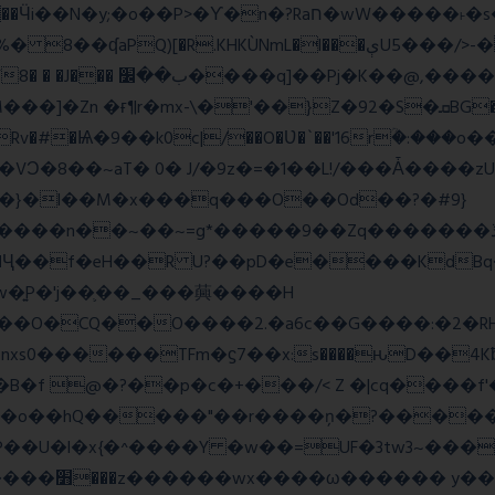
wW�����˫�s����N�O����6�Y��{G�h�O��� |
Z�92�S�ܩBG�5I�M��gYy�Uȅ�� �[YE�դQRv�]��Ogə�/?
�!c_W�Rv�#�Ѩ�9��k0c|/��O�Ʋ�`��'16rؒ�:�
��}�l��M�x���q���O��Od��?�#9}
��~=g*�����9��Zq�������ڏ�?�#���Pg�h�ELB�
��Ҷ��f�eH��R U?��pD�e����KdB
w�͍P�'j��֛��_���䕟����H
�^#]σ<��nW��O�CQ��O����2.�a6c��G����:
�B�f @�?��p�c�+���/< Z �|cq����f
#S�o��hQ�����"��r����ņ�?�����
�U�l�x{�^����Y �w��=UF�3tw3~���x
��� hШ�|