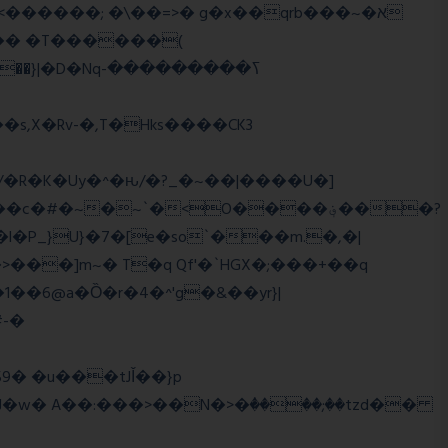
,X�Rv-�,T�Hks����CK3
�R�K�Uy�^�ԋ/�?_�~��|����U�]
#�~�~`�<O����؋���?
���]m~� T�q Qf'�`HGX�;���+��q
#-�
w� A��:���>��N�>�ٝ����;��tzd��