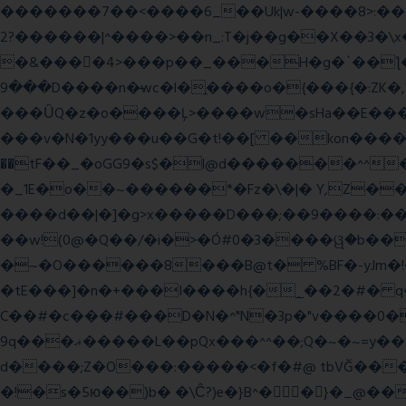
�������7��<���
�6_��Uk|w-����8>:������O��� @�ӣ��䢀G
����^|������?2>��n_:T�j��g��X��3�\x��Z-�c��.�O�Q�^n/�,�rww�g�/�ۧg��yvr�ON�� �T������(
�&����4>���p��_���H�g�`��ƪ����8َ���8� �󳳦Bw�w��
���9D����n�̶wc�l�֑����o�{���{�:ZK�,'t��>͍ى�ݝ�/
���ǙQ�z�o����Ļ>����w�sHa��E���GwǞ
���v�N�1yy���u��G�t!��[ ��kon����<
��tF��_�oGG9�s$�l@d�������^^
�_1E�o��~������*�Fz�\�|� Y,Z��
����d��|�]�g>x�����D���;��9����:���^��(rx������ޡ�Pn<2���i���0���𩆿�Jh���
��w!(0@�Q��/�i�>�Ó#0�3����ୱ�b���
�~�O������8���B@t� %BF�-yJm�!�|��" =�8�����Ya��f
�tE���]�n�+���I����h{�_̣��2�#� q
C��#�c���#���D�N�^"N�3p�"v����0��V
9q���ޣ�����L��pQx���^^��;Q�~�~=y��$9hj�D:���IS�#�<@ԃY� �-+ssS23�IC��+59� �u���tJǏ��}p
d����;Z�O���:�����<�f�#@ tbVĞ���
�!�s�5ю��)b� �\Ĉ?)e�}B^��}�_@���K�ݝ���