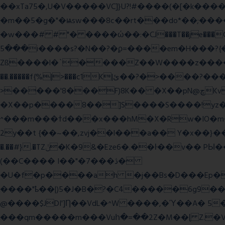
��xTa75�,U�V��
���VC]}U?!#��
��(�[�k����
�m��5�g�"�ѩsw���8c��rt���do*��;����c�#�޳�ͯ������=���7�sO{��ğPݿ�=�)zV�������Y4p�.�ϟ�
�w���# # "� ����ώ��:�CJ���T��je���C�
���5i����s?�N��?�ϼ=����em�H���?{�/�� �_<H��pC"P�{�_� �G0��gj�;����������-���i�i,�:?
Zß����l�`����Z��W����z����3c�Qt������ן��������|{�c:
��.�����f{%|>���c1K|ئ��?�>����?���m���|<�>~��|�}����i�������ѫ�V~��.x�� ,��
>�����'8���F)8K�� �X��pN@ڇKv�ܝ�2���Î;�+����gp88Ѓ��>$��g�� �D�N-~|
�X��p����8��]S����S����!yz�
^���m���ߙd���x���hM�X�Rw�IO�m���6�RL����U�T�j��;�h4:l�\n 6�����m�f�� ��K�4tg���N�\/뷆;�C�����~?
�.��#}.�TZݩ�K�9&�Eze6�.��ŀ��v�� PЫ�����g���ߒ�Fj��N.?�{��_�h���,��^��C�c�,'��ͦ�h�-����6�%?f��nO7 g�� �S���:K�.
(��C���� I��"�7 ���ڎ�
�U�f�p����ah �j��Bs�D���Ep�
����"ҍ��|)5�J�B�?�C4�����6g9����ozC��9����8��d��
@����$JDI']Ƞ��VdL�^W ����,�Ύ��A� 5
���qm�����m���Vuհ�=��2Z�M��ɭ Z.�V�