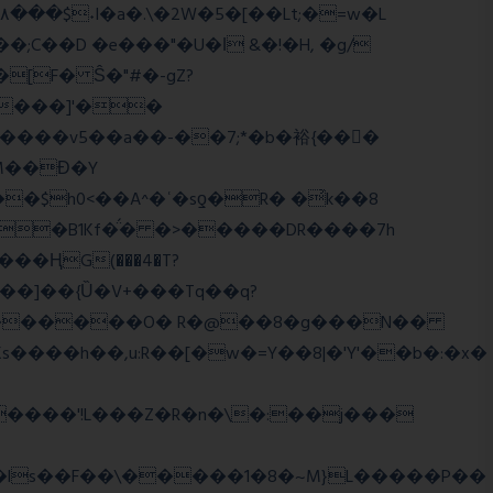
;C��D �e���"�U�ǀ &�!�H, �g/
����]'��
����v5��a��-��7;*�b�裕{���ً
M��Ɖ�Y
$h0<��A^�ʿ�sƍ�R� �͗k��8
g�B1Kf�̈́� �>�����DR����7h
���]��{Ȕ�V+���Tq��q?
WJi ѕ������O� R�@��8�g���N��
����h��,u:R��[�w�=Y��8|�'Y'��b�:�x�
����'!L���Z�R�n�\�:��j���
�ls��F��\�����1�8�~M}L�����P��