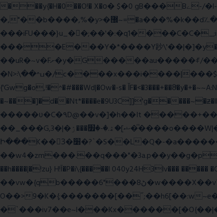
���y{�H�0��O!� X�о� $�0 gB���Bے-/�l-���כ�^�$�\��r�8��kuuuUu-���ӭ����[Ҷt5)�X�܉�7��W���?
�,"��b����,%�y>�޼~=�a���%�k��d؉�I�į'��� 5����|�^:���$.�9Ͳ ·���IJ�0荥���
���iFU���}u_�
�;��'�:�q1����C�C�
����E���Y�*����Y䟞\'��|�]�y�ݱ_�(�6�"\|?�$����������;����r?�N��ϸ���O�볓�k��F�|����� ?
��uR�~v�Fށ�y�G�����au�����ꑷ/��=���Ջ��/��՗������e���=�zεBJ���חWu�߰���˯/^�.N��/
�N>ߎ^��\܃�/c����x���i����|���$���ܿ8E���O�����+�x��|�R�T�wɬ\� �И��������>��~ɻ����p%/���(�N=��R �< ��\
{'Gwg�o,!�^�#���Wd|�Ow�-s� ĬF�<�3���+��8ͣ�y�+�
�~���]�d��Nt*����e�9U3C]]'g�����~�ƶ
�����ʋ�C�۹D@��v�]�h��It �����+��u�=sο~
��_���G,3�|�ޝ]�ۿ.�-�׿���ۯ�ͫ����o����W|���(wvV܀��8��77���7���w}a�Q\܃����Ϣ룟qQ��~f� � ��|�㽟�!
Ի���K��3ٓ�׸�?`�S��L�Q�-�a������OЙ��<��?�":�_�I��7��_.���|�R�|qy|���{�{11B;��_�\����Ef�Q8|i�_|
��w4�zm���.��q���"�3a.p��y��g�pGJ�y��႑
��h����|�!zu} H!Ī�P�i\{�����l 040y24H3lv��� ����� 
��vw�{qb�����6"���8ڻ�w����X��vT�� @zK��'&K�G��cϑW����s޾��]|?YF�� ?
O��>9�K�{;�������[��˝;��h6[��:w~e���E�ۅl�\�`A�������p���A�,�����x��p.9
�`���iv7��e~l���Kx������[�O{��|�؛E�7�W����3�H����Y�\l����v1�i�qtm�°wp8\�����-�WŇ���g��}ψ