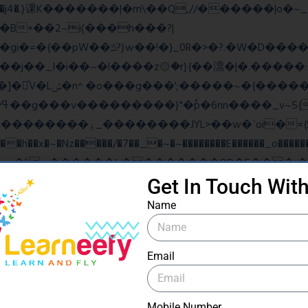
B×��2~i(���h���?|
�gi�=
�{��pW��ݿ?}w��!�)_0R�>�?.�W�D�����u���j�{o$A֏F�o�O��O�j�|
���_������竽
�ˋoi�={$�>_fG� ?
��x�~�Nz�����/�7��_�~�~��������E������_o�������
Get In Touch Wit
ow���N>糙
Name
Email
ۧ_>\��z�K{DQg�Ϯ��]u��3o�V~�/��@��?
Mobile Number