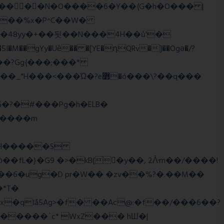
��o���?Gg{���;���*
q����m
�2�RH�����S
'��6�ug�D pr�W�� �zv��%?�.��M��
*T�
�qIå5Ag>�f� ��Ac@:�f��/���6��?