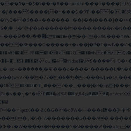
_;i�YyQ��6��~������_��}��j����]��>

~~A:N���.v�3��}�-?8�� ��4�x��2Q����Msq�vQv
�lK��~�]_�5�.�I��,��\o_|��4�hNdse��ϟS��ܷ��
�ܿ�����j�믯���o����^�����կ�n���������jv��
�*�uP����@[%0���h\&4@������}o^Vm^XX���F
�Q�瀞
�"�'F|�O��i���
ɱ|