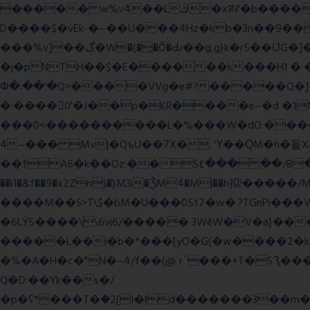
����� w%v4��Lڭ�x1N'�b����p���˿����s~��������SV�![|�E� a٨���$˖I�a�.\�2W�5�[��Lt;�=w�L
D����$�vEk-�~��U���4Hz�kb�3n��9��8�
���%v]��گ�W�(�̟�Õ�Ԃ��g,g}k�r5��ĲG�]��`f'���s�x��K�U.ʬ�ۃ#��旼qY��r�5��[F� Ŝ�"#�-gZ?
�j�p NTH��$�E������k���H1 �
Փ�:��'�Q>����VVg�e#?�����Q�]�J
�:����0'�J��p�KR����e~�d �1M
���0˂����������L�%���W�dO.����U
4~��� Mv|�QъU��7X�. 'Ү��ԚM�h�돝X
��fA6�k�
�Oz:��S٤��� ��/8�y���=ca�Q�E��BŒ�.�0�� 6� F�nk��ۦ���ҢG(���4�T?
��i1�&f��9�x2Zn)�}M3i�ǮM4�M|��h拟!�����/
����M��S>T\$�bM�U���05t7�w�.?TGnPi
�6LŸ5����\\6vi6/����� 3WěW�V�a}��
�����L��i�b�*���[yO�G(�w����2�k
�%�A�H�c�"N�~4/f��(@ʿr`���+T�5Ԇ�
Q�D:��Yk��s�/
�p�ʕ*���T�ؘ�2[I�ld�������3��m�V