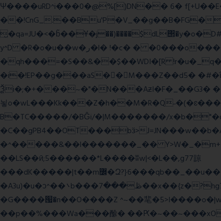
Ψ����uRD^i���0�@%[)DN�� 6� f[+U��
��!CnG_.��Bu'P�V_��g��B�FG��!A�>K���>
̮�qa=JU�<�b̃��Ұ�j��)����$dL΢�y�o
y^D �R�o�u��w�ر�l� !�c� � �0���o��������k��<����m
�qh���=�S��&��$��WDI�[R !r�u�_q�(���»J�I��mΑL
�i�!EP��g���aS��M���Z��d5� �#�ΐ��Y
Ѯi�;�+���~�"�N���AƶI�F�_��G3� 
뇧o�wL���Kk���Z�h��M�R�Q˶�(�ɛ���nn�k9:��%��G�߿�n^�;R�<����6���~Gc�(
B�TC�����/�BĜï/�|M�������/x�b�"�
�C��gPB4��OT���bӟ>J=JN���w��b�
�^�����&��l�������_�� Y>W�_�m+�������y�����$ߵ����#HVz7�
��LS��ӣ;5������*L����ʬw|<�L��,g77諒
���dK�����|t��m߼�Զ?}6���qb��_��u���~ f˛��j������WCcq~s������˽a��������<�;~y��,}
�A3u)�u�ͻ^��܌b���ڟ���7��x��{z�?hg7�&W�����%\�䶷�{�t���:z��3>j��/�>~�����x{�2>ξ�&��[C�ˮ�I���}
�G����՗�n��O����Z ^~��靟�5>I����o�|wx*�؎/����qy9
��p��%���Wa���酴� ��Ԗ�~��~���xOIŻ���Ko{W9v^^�ד��A�����(�