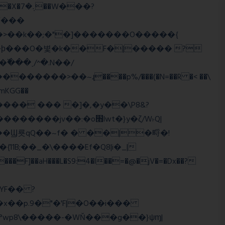
>�>��k��;�"�]�������O�����{
�mKGG��
HQ�+���� ��� �]�,�y��\P8&?
:�o׫lwt�}y�ζ/W˫Q|
]��aH���L�S9:4�l��=�@�jV�=�Dx��?