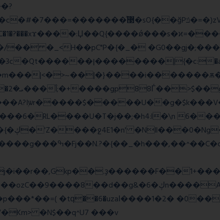
�?
�����w�f��4>�Bh�
1�?���xϫ����:Џ��Q{����ǿ���s�ϰ=������
�a >�4��|��|�W>��wonf���
��A?Iۭѡr�����$�����U��g�$k���V
2y��t {��~��,zvj��l���a�� Y�x��}��{�ڮ�'Z����
ջ4E1�n' �Nll���0�Ng
j�i��r��,Gkp��.ҙ������F��1+���
g&�6�ڮn����A�q�K}.�v'�ڭy8 ��x5J��P�
�p���*��=( �tԛ��6�uzaІ����1�2� �0�
Km> �N$��q^U7 �
��v