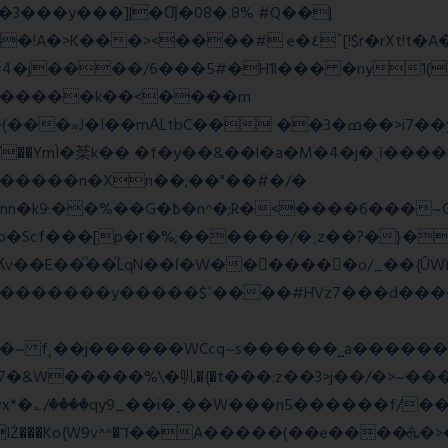
E�3���y���]|�Ƣ�08�.8% #Q��|
<����# e�٤`[!$r�rXt!t�A��x� F�!
�D#4�j����/6���5#�H1l��� �ny1(
tbC�� ��3�ߘ��>i7��yޠH�G�ٳN�=�<�$]
mÌ�棻k�� �f�y��&��l�a�M�4�j�ˎī�����
������n�Xn��;��"��#�/�
Rw���r��*o�X������!�NNv4̙<�IG
o�Scf���[p�г�%;������/�˱z��?�}�
ʎv��E��ͫ��ͫLqN��ſ�W���ً����o/_��{Û
��d�������w��{������G�_��/
_��i�˻��W���n5������f/���ٯk0���/�o%{߸[|���>�x�0�
�e����ܞ�>��pΜ �