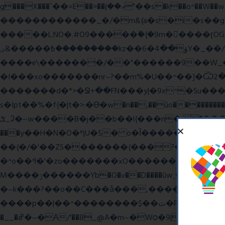
g���X���ߴ��=E��>��އ��ן"��s�k��o^��W��w�j4�.}课K�������|�m\��Q,//������|o�~_�X|������՗�7��/F���6��|��u8�=����߼�޾��?
������������_�/�m&{a�s�i�s��g�
�����L.NO�.#O9�����ۙ�{�9m��ً���ӷOG
߿�����&ۻ����ۛ�����kz��ۋ��4�6Y�_��/��j��_I�i��~�l����z۞�r}{��濎�|�.�����:�@]��ɮfk77�.���Ʒ�4 4mt|
����e\�������/��"������9��W_�]�ͮV�Lݽ�n^ �o���g���';�����~�{��������x���
�I���xo�������nr~?��m%�U��^��]�Ѿߟ�2��g���v���������}"�ٗp�6nn����_v~5{�{�߿��G��G���/
�������d�*>�Ջ+��FN���y|�9x^�Su�����������ۏ_��������JYL>��w
s�Ipt��%�f{�|t�>:�ϴ�w�n��,��ûo�����������h
ݏ_ʡ�~w����B�j��b��l{���n�;Ϯ���uq�} ֲw������b��������8O�E���,�b��*���{��8v����+@���:���^)޾
���y��H�N�O�ףU�5� o�Ȉ������廻+C����ŧ�cyu��4}����8{��r��]�,?��XNF��푺L��X ���v^�������כ��^��}5���N&�wGY������c�}
��{�/�'��ZS�������{���?�����W
�^o��ߞ�'�zo�������xO��������7�.�o����������R�v'W���������Ey�q�1~���t�u��-�� o~u����{|ח֧�r��6z��68�?���?
M����ݫ������Yb�O�v��D����ûw˯y��x7�����I_�/��/��g��W��/��r?쵷��]�~7߽����������Δ3;>R��H>,�G��ו�:����� `I���z���}?
�~k���?��o��C���ǡ���,����*�3��#e
����p��|��^��������$��ٽ�P���~��4���Snn^$ ����Ogy/|>ڿ|�I��'A�n��1�$�}
�__�ߝ�~�Α/'��8_@A�m~�Wѻ�ׯ�9|9+>�>�=c"'��K���X�:��?j�ԫ��-����������y���mK���?/