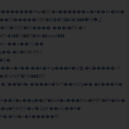
����l�85�r���G�C���ڵ��
�5�
�륽Vr% �4���5
X��Z�p��g��(T�Eo8�u���PUv���©r�
�Y�;��<�6�����