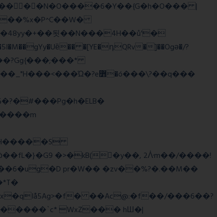
��o���?Gg{���;���*
q����m
�2�RH�����S
'��6�ug�D pr�W�� �zv��%?�.��M��
*T�
�qIå5Ag>�f� ��Ac@:�f��/���6��?