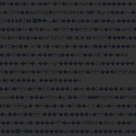
wW�����˫�s����N�O����6�Y��{G�h�O��� |
Z�92�S�ܩBG�5I�M��gYy�Uȅ�� �[YE�դQRv�]��Ogə�/?
�!c_W�Rv�#�Ѩ�9��k0c|/��O�Ʋ�`��'16rؒ�:�
��}�l��M�x���q���O��Od��?�#9}
��~=g*�����9��Zq�������ڏ�?�#���Pg�h�ELB�
��Ҷ��f�eH��R U?��pD�e����KdB
w�͍P�'j��֛��_���䕟����H
�^#]σ<��nW��O�CQ��O����2.�a6c��G����:
�B�f @�?��p�c�+���/< Z �|cq����f
#S�o��hQ�����"��r����ņ�?�����
�U�l�x{�^����Y �w��=UF�3tw3~���x
��� hШ�|