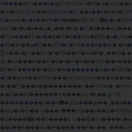
Ψ����uRD^i���0�@%[)DN�� 6� f[+U��
��!CnG_.��Bu'P�V_��g��B�FG��!A�>K���>
̮�qa=JU�<�b̃��Ұ�j��)����$dL΢�y�o
y^D �R�o�u��w�ر�l� !�c� � �0���o��������k��<����m
�qh���=�S��&��$��WDI�[R !r�u�_q�(���»J�I��mΑL
�i�!EP��g���aS��M���Z��d5� �#�ΐ��Y
Ѯi�;�+���~�"�N���AƶI�F�_��G3� 
뇧o�wL���Kk���Z�h��M�R�Q˶�(�ɛ���nn�k9:��%��G�߿�n^�;R�<����6���~Gc�(
B�TC�����/�BĜï/�|M�������/x�b�"�
�C��gPB4��OT���bӟ>J=JN���w��b�
�^�����&��l�������_�� Y>W�_�m+�������y�����$ߵ����#HVz7�
��LS��ӣ;5������*L����ʬw|<�L��,g77諒
���dK�����|t��m߼�Զ?}6���qb��_��u���~ f˛��j������WCcq~s������˽a��������<�;~y��,}
�A3u)�u�ͻ^��܌b���ڟ���7��x��{z�?hg7�&W�����%\�䶷�{�t���:z��3>j��/�>~�����x{�2>ξ�&��[C�ˮ�I���}
�G����՗�n��O����Z ^~��靟�5>I����o�|wx*�؎/����qy9
��p��%���Wa���酴� ��Ԗ�~��~���xOIŻ���Ko{W9v^^�ד��A�����(�