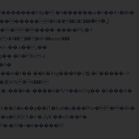
����l�85�r���G�C���ڵ��
�5�
�륽Vr% �4���5
X��Z�p��g��(T�Eo8�u���PUv���©r�
�Y�;��<�6�����