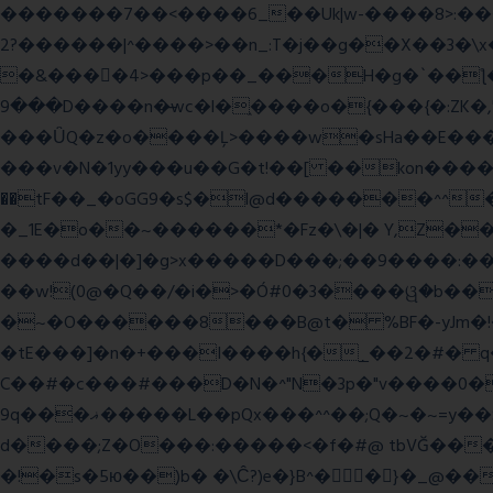
�������7��<���
�6_��Uk|w-����8>:������O��� @�ӣ��䢀G
����^|������?2>��n_:T�j��g��X��3�\x��Z-�c��.�O�Q�^n/�,�rww�g�/�ۧg��yvr�ON�� �T������(
�&����4>���p��_���H�g�`��ƪ����8َ���8� �󳳦Bw�w��
���9D����n�̶wc�l�֑����o�{���{�:ZK�,'t��>͍ى�ݝ�/
���ǙQ�z�o����Ļ>����w�sHa��E���GwǞ
���v�N�1yy���u��G�t!��[ ��kon����<
��tF��_�oGG9�s$�l@d�������^^
�_1E�o��~������*�Fz�\�|� Y,Z��
����d��|�]�g>x�����D���;��9����:���^��(rx������ޡ�Pn<2���i���0���𩆿�Jh���
��w!(0@�Q��/�i�>�Ó#0�3����ୱ�b���
�~�O������8���B@t� %BF�-yJm�!�|��" =�8�����Ya��f
�tE���]�n�+���I����h{�_̣��2�#� q
C��#�c���#���D�N�^"N�3p�"v����0��V
9q���ޣ�����L��pQx���^^��;Q�~�~=y��$9hj�D:���IS�#�<@ԃY� �-+ssS23�IC��+59� �u���tJǏ��}p
d����;Z�O���:�����<�f�#@ tbVĞ���
�!�s�5ю��)b� �\Ĉ?)e�}B^��}�_@���K�ݝ���