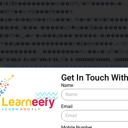
B×��2~i(���h���?|
�gi�=
�{��pW��ݿ?}w��!�)_0R�>�?.�W�D�����u���j�{o$A֏F�o�O��O�j�|
���_������竽
�ˋoi�={$�>_fG� ?
��x�~�Nz�����/�7��_�~�~��������E������_o�������
Get In Touch Wit
ow���N>糙
Name
Email
ۧ_>\��z�K{DQg�Ϯ��]u��3o�V~�/��@��?
Mobile Number