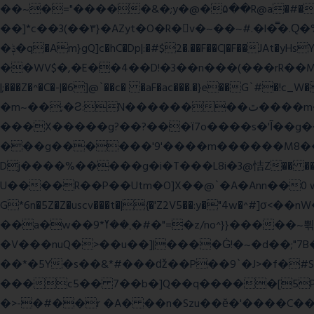
��~�="�����&�;y�@�۵��R@a�#���Ӵi��N�y;�o��P>�ϒ�n�?­Raח�
��]*c��3(��٣}�AZyt�O�R�v�~��~#.�l�̿�.Ԛ�%� 8��ʠaPQ)[�R.KHKÙNmL�l���ېU5���/>-���%x�P^C��W�
�ݙ�q�Am}gQ]c�hC�Dp|:�#$2�.��F��C|�F��JAt�yHsY8� � �J��� ب��׼����q]��Pj �K��@,�����48yy�+��됫��N���4H��ů'�
��WV$�,�E��4��D!�3��n���(���rR��M���]�Zn �ғ¶r�mx-\�'��}
|;���Z�^�C�-|�6]@`��c� �aF�ac���.�}e��G`#
�m~��;�Ƨ:N��������ٿ����m�VϽ�8��~aT� 0� J/�9z�=�1��L!/���Ǡ����zU��_"H���<���Ώ�?e߻�ó���\?��q���
���X�����g?��?���ϊ7o����s�'Ĩ��g
���g������'9'����m������M8�����n��~
Dj����%�����g�i�T���L8i�3@恄Z�� 
U����R��P��Utm�O]X��@`�A�Ann��0 
G*6n�5Z�Z�uscv���t�|{�'Z2V5��:y�"4w
��a�w��9*܂��ߌ�#�"=�z/no^}}�����~쀢nxs0������TFm�ϛ7��x:s����ԋD��4Kƀ��fL�}�G9 �>�kB(�ِy��, 2ᐿm��/����!
�V���nuQ�>��u��]|����Ġ!�~�d��;"7B
��*�5Y�s��&*#���ǆ��P��9`�J>�f�
���c5�� 7��b�]Q��q�����[5P�
�>-�#��r �A� ��n�Szu��ӗ�'����C�����׻���z������wx����ω������ y�������`c* WxZ