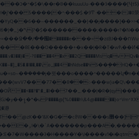
_;i�YyQ��6��~������_��}��j����]��>

~~A:N���.v�3��}�-?8�� ��4�x��2Q����Msq�vQv
�lK��~�]_�5�.�I��,��\o_|��4�hNdse��ϟS��ܷ��
�ܿ�����j�믯���o����^�����կ�n���������jv��
�*�uP����@[%0���h\&4@������}o^Vm^XX���F
�Q�瀞
�"�'F|�O��i���
ɱ|