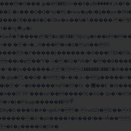
=��9�yǻٷ#����6K�P�<������; �\��=>� g�x��qrb���~א�
Nֻ�ߖ�����. �ў!��}|�D�Nqߖ���������-
�Τ����z��aG�|F8�� 9[og�S��b����s
�� ��>�_VI����o�$�yG��׆
����X�J"�����}������/�O��� $0�ӫ/
h��s�p��"Y�~\��E2�"V6�? ���8�����c�
l�P_}U}�7�[e�so`���m.�,�|
.@g� ,��G� �1V�>�J�,z~�4g�����rf�>
z`� ޶��E`�0}���1��6@a�Ȍ�r�4�^'g�&��yr}|
�A��``���zx!:������,�XG� Qx�
?�r
�}�ey@�����߾?��
������2^�p0����9�6���1��=!Ǎ��*J�
�G�)?#�