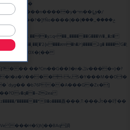
��
�/
^��� �Mf��
��˛��[�'2{x���ϰm�h�J^)����2g� ����'G�!ֻ
��?Cm��G��3�n�ݣv����=}�?
z�����/'�������*8�o����矗���;T:���ᒎt��吁��