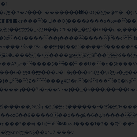
�?
�����w�f��4>�Bh�
1�?���xϫ����:Џ��Q{����ǿ���s�ϰ=������
�a >�4��|��|�W>��wonf���
��A?Iۭѡr�����$�����U��g�$k���V
2y��t {��~��,zvj��l���a�� Y�x��}��{�ڮ�'Z����
ջ4E1�n' �Nll���0�Ng
j�i��r��,Gkp��.ҙ������F��1+���
g&�6�ڮn����A�q�K}.�v'�ڭy8 ��x5J��P�
�p���*��=( �tԛ��6�uzaІ����1�2� �0�
Km> �N$��q^U7 �
��v