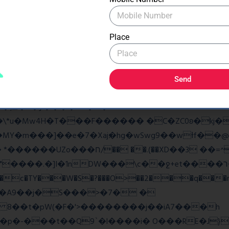
�As���3�P�k��{_?�_o�k�e����^8{��տ���޾�
�9l�����O��Ż˗����)�4޽��-����n�����y�^m��݆{ڧ
Place
ػq<��_������G���W�_�z�
w��7oh� )Bw���� r@e�Q��:����V�b �{�>¾����
Send
�揎�9�ў����&B�v �?
4H�T���F������ �C�ZC0ʚ�kj�|?ͮ��� 
�]I�1nDW���\c��ջ+et����ר��?Ov�q��~Z2ea
���c�TY���W�S�?���O>��2���q���r
v�A9��j�S���>�7� �
8 8��t�pW(�F�'>��������j��iA7���h