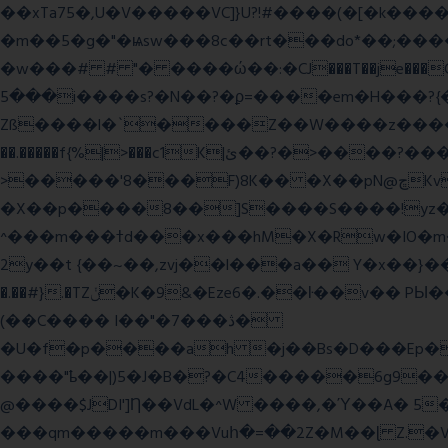
��xTa75�,U�V��
���VC]}U?!#��
��(�[�k����
�m��5�g�"�ѩsw���8c��rt���do*��;����c�#�޳�ͯ������=���7�sO{��ğPݿ�=�)zV�������Y4p�.�ϟ�
�w���# # "� ����ώ��:�CJ���T��je���C�
���5i����s?�N��?�ϼ=����em�H���?{�/�� �_<H��pC"P�{�_� �G0��gj�;����������-���i�i,�:?
Zß����l�`����Z��W����z����3c�Qt������ן��������|{�c:
��.�����f{%|>���c1K|ئ��?�>����?���m���|<�>~��|�}����i�������ѫ�V~��.x�� ,��
>�����'8���F)8K�� �X��pN@ڇKv�ܝ�2���Î;�+����gp88Ѓ��>$��g�� �D�N-~|
�X��p����8��]S����S����!yz�
^���m���ߙd���x���hM�X�Rw�IO�m���6�RL����U�T�j��;�h4:l�\n 6�����m�f�� ��K�4tg���N�\/뷆;�C�����~?
�.��#}.�TZݩ�K�9&�Eze6�.��ŀ��v�� PЫ�����g���ߒ�Fj��N.?�{��_�h���,��^��C�c�,'��ͦ�h�-����6�%?f��nO7 g�� �S���:K�.
(��C���� I��"�7 ���ڎ�
�U�f�p����ah �j��Bs�D���Ep�
����"ҍ��|)5�J�B�?�C4�����6g9����ozC��9����8��d��
@����$JDI']Ƞ��VdL�^W ����,�Ύ��A� 5
���qm�����m���Vuհ�=��2Z�M��ɭ Z.�V�