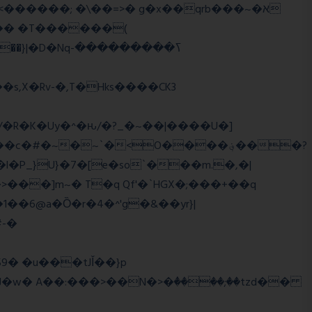
,X�Rv-�,T�Hks����CK3
�R�K�Uy�^�ԋ/�?_�~��|����U�]
#�~�~`�<O����؋���?
���]m~� T�q Qf'�`HGX�;���+��q
#-�
w� A��:���>��N�>�ٝ����;��tzd��