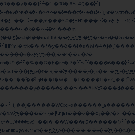
E�3���y���]|�Ƣ�08�.8% #Q��|
<����# e�٤`[!$r�rXt!t�A��x� F�!
�D#4�j����/6���5#�H1l��� �ny1(
tbC�� ��3�ߘ��>i7��yޠH�G�ٳN�=�<�$]
mÌ�棻k�� �f�y��&��l�a�M�4�j�ˎī�����
������n�Xn��;��"��#�/�
Rw���r��*o�X������!�NNv4̙<�IG
o�Scf���[p�г�%;������/�˱z��?�}�
ʎv��E��ͫ��ͫLqN��ſ�W���ً����o/_��{Û
��d�������w��{������G�_��/
_��i�˻��W���n5������f/���ٯk0���/�o%{߸[|���>�x�0�
�e����ܞ�>��pΜ �