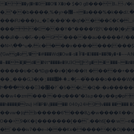
���y{�H�0��O!� X�о� $�0 gB���Bے-/�l-���כ�^�$�\��r�8��kuuuUu-���ӭ����[Ҷt5)�X�܉�7��W���?
�,"��b����,%�y>�޼~=�a���%�k��d؉�I�į'��� 5����|�^:���$.�9Ͳ ·���IJ�0荥���
���iFU���}u_�
�;��'�:�q1����C�C�
����E���Y�*����Y䟞\'��|�]�y�ݱ_�(�6�"\|?�$����������;����r?�N��ϸ���O�볓�k��F�|����� ?
��uR�~v�Fށ�y�G�����au�����ꑷ/��=���Ջ��/��՗������e���=�zεBJ���חWu�߰���˯/^�.N��/
�N>ߎ^��\܃�/c����x���i����|���$���ܿ8E���O�����+�x��|�R�T�wɬ\� �И��������>��~ɻ����p%/���(�N=��R �< ��\
{'Gwg�o,!�^�#���Wd|�Ow�-s� ĬF�<�3���+��8ͣ�y�+�
�~���]�d��Nt*����e�9U3C]]'g�����~�ƶ
�����ʋ�C�۹D@��v�]�h��It �����+��u�=sο~
��_���G,3�|�ޝ]�ۿ.�-�׿���ۯ�ͫ����o����W|���(wvV܀��8��77���7���w}a�Q\܃����Ϣ룟qQ��~f� � ��|�㽟�!
Ի���K��3ٓ�׸�?`�S��L�Q�-�a������OЙ��<��?�":�_�I��7��_.���|�R�|qy|���{�{11B;��_�\����Ef�Q8|i�_|
��w4�zm���.��q���"�3a.p��y��g�pGJ�y��႑
��h����|�!zu} H!Ī�P�i\{�����l 040y24H3lv��� ����� 
��vw�{qb�����6"���8ڻ�w����X��vT�� @zK��'&K�G��cϑW����s޾��]|?YF�� ?
O��>9�K�{;�������[��˝;��h6[��:w~e���E�ۅl�\�`A�������p���A�,�����x��p.9
�`���iv7��e~l���Kx������[�O{��|�؛E�7�W����3�H����Y�\l����v1�i�qtm�°wp8\�����-�WŇ���g��}ψ