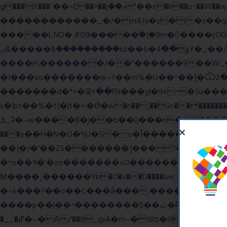
g���X���ߴ��=E��>��އ��ן"��s�k��o^��W��w�j4�.}课K�������|�m\��Q,//������|o�~_�X|������՗�7��/F���6��|��u8�=����߼�޾��?
������������_�/�m&{a�s�i�s��g�
�����L.NO�.#O9�����ۙ�{�9m��ً���ӷOG
߿�����&ۻ����ۛ�����kz��ۋ��4�6Y�_��/��j��_I�i��~�l����z۞�r}{��濎�|�.�����:�@]��ɮfk77�.���Ʒ�4 4mt|
����e\�������/��"������9��W_�]�ͮV�Lݽ�n^ �o���g���';�����~�{��������x���
�I���xo�������nr~?��m%�U��^��]�Ѿߟ�2��g���v���������}"�ٗp�6nn����_v~5{�{�߿��G��G���/
�������d�*>�Ջ+��FN���y|�9x^�Su�����������ۏ_��������JYL>��w
s�Ipt��%�f{�|t�>:�ϴ�w�n��,��ûo�����������h
ݏ_ʡ�~w����B�j��b��l{���n�;Ϯ���uq�} ֲw������b��������8O�E���,�b��*���{��8v����+@���:���^)޾
���y��H�N�O�ףU�5� o�Ȉ������廻+C����ŧ�cyu��4}����8{��r��]�,?��XNF��푺L��X ���v^�������כ��^��}5���N&�wGY������c�}
��{�/�'��ZS�������{���?�����W
�^o��ߞ�'�zo�������xO��������7�.�o����������R�v'W���������Ey�q�1~���t�u��-�� o~u����{|ח֧�r��6z��68�?���?
M����ݫ������Yb�O�v��D����ûw˯y��x7�����I_�/��/��g��W��/��r?쵷��]�~7߽����������Δ3;>R��H>,�G��ו�:����� `I���z���}?
�~k���?��o��C���ǡ���,����*�3��#e
����p��|��^��������$��ٽ�P���~��4���Snn^$ ����Ogy/|>ڿ|�I��'A�n��1�$�}
�__�ߝ�~�Α/'��8_@A�m~�Wѻ�ׯ�9|9+>�>�=c"'��K���X�:��?j�ԫ��-����������y���mK���?/