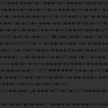
��No�r�&I�V�XeA:���Z�{;ro�I��^3 ,���
 �C�� �<�K����+��%���?��u� K<
T�݁c�%0�R�� }G��˂IŀA�{A0��0M��$�qu|
E[���$a��M 5L΋�����.��'h��L�
�4%n��u��r�Fw1��2Ɠ�C�A�����
&�.rYRj�.{�R'��NbV����I쯆�d�ŽU��� 
M'Pb^jO��e�z5�(�]Yfe/����F�閦���4\'����u
���V�A��n�H��ᐣ :���.���p��m�
�=�i��M ���Ho�F��;}� ��L���U»��Xs
S���m�Oka<�ǻ�Ѿ�m!
��<t��g��a`q� ���Y� #��5iW[����n�
�m�{I��jU�F��˭X�8��,�T��"��A{Y
�