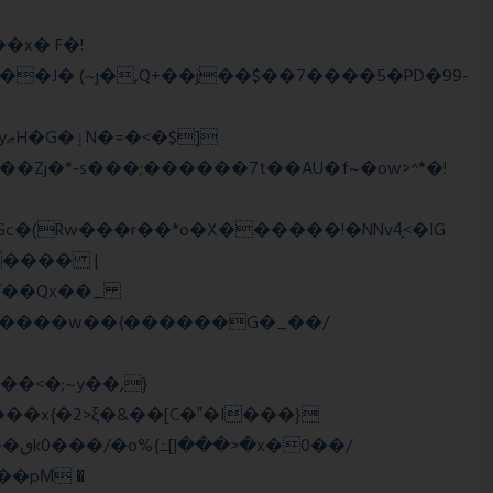
��J� (~j�,Q+��j��$��7����5�PD�99-
�Zj�*-s���;������7t� �AU�f~�ow>^*�!
���� |
Wї��Qx��_
�/