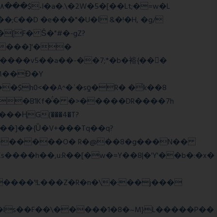
;C��D �e���"�U�ǀ &�!�H, �g/
����]'��
����v5��a��-��7;*�b�裕{���ً
M��Ɖ�Y
$h0<��A^�ʿ�sƍ�R� �͗k��8
g�B1Kf�̈́� �>�����DR����7h
���]��{Ȕ�V+���Tq��q?
WJi ѕ������O� R�@��8�g���N��
����h��,u:R��[�w�=Y��8|�'Y'��b�:�x�
����'!L���Z�R�n�\�:��j���
�ls��F��\�����1�8�~M}L�����P��