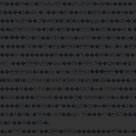
����� w%v4��Lڭ�x1N'�b����p���˿����s~��������SV�![|�E� a٨���$˖I�a�.\�2W�5�[��Lt;�=w�L
D����$�vEk-�~��U���4Hz�kb�3n��9��8�
���%v]��گ�W�(�̟�Õ�Ԃ��g,g}k�r5��ĲG�]��`f'���s�x��K�U.ʬ�ۃ#��旼qY��r�5��[F� Ŝ�"#�-gZ?
�j�p NTH��$�E������k���H1 �
Փ�:��'�Q>����VVg�e#?�����Q�]�J
�:����0'�J��p�KR����e~�d �1M
���0˂����������L�%���W�dO.����U
4~��� Mv|�QъU��7X�. 'Ү��ԚM�h�돝X
��fA6�k�
�Oz:��S٤��� ��/8�y���=ca�Q�E��BŒ�.�0�� 6� F�nk��ۦ���ҢG(���4�T?
��i1�&f��9�x2Zn)�}M3i�ǮM4�M|��h拟!�����/
����M��S>T\$�bM�U���05t7�w�.?TGnPi
�6LŸ5����\\6vi6/����� 3WěW�V�a}��
�����L��i�b�*���[yO�G(�w����2�k
�%�A�H�c�"N�~4/f��(@ʿr`���+T�5Ԇ�
Q�D:��Yk��s�/
�p�ʕ*���T�ؘ�2[I�ld�������3��m�V