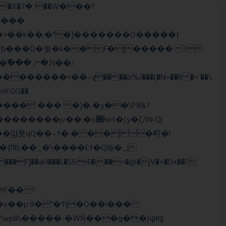
>�>��k��;�"�]�������O�����{
�mKGG��
HQ�+���� ��� �]�,�y��\P8&?
:�o׫lwt�}y�ζ/W˫Q|
]��aH���L�S9:4�l��=�@�jV�=�Dx��?