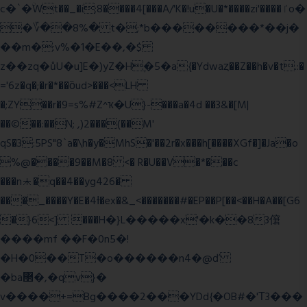
c�`�ۨWt��_�i;8����4[���A/'K�!u�U�*����zi'����ٵo�
�؆��8%� t�;*b��������*��j�
��m�:v%�1�E��,�$
z��zq�ůU�u]E�)yZ�Hׇ�5�a{�Ydwaȥ��Z��h�v�t.:�
='6z�q�;�r�*��ȍud>���<LH
�;ZY��r�9=s%#Z^ҡ�U}-���a�4d ��3&�[M|
��©��:��N; ,)2���(��M'
qS�3:5PS"8`a�\h�y�MhS�'��2r�x���h[����XGf�]�Ja�o
%@����9��M�8 <� R�U��V�*���c
���n⯸�q��4��yg426�
���_����Y�E�4Ɨ�ex�&_<�������#�EP��P[��<��H�A��[G6
�}6<] ���H�}L�����x'�k��83僒
����mf ��F�0n5�!
�H�0��T�o������n4�@ď
�ba޲�,�qv}�
v����+=Bg����2���YDd{�OB#�'Τ3���