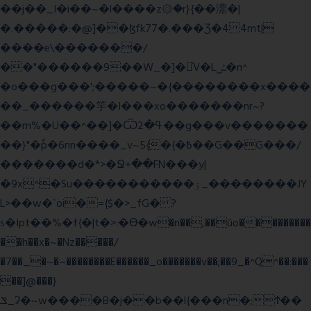
��j��_I�i��~�l����z۞�r}{��濎�|
�.�����:�@]��ɮfk77�.���Ʒ�4 4mt|
����e\�������/
��"������9��W_�]�ͮV�Lݽ�n^
�o���g���';�����~�{��������x����
��_������竽�I���xo�������nr~?
��m%�U��^��]�Ѿߟ�2��g���v�������
��}"�ٗp�6nn����_v~5{�{�߿��G��G���/
�������d�*>�Ջ+��FN���y|
�9x^�Su�����������ۏ_��������JY
L>��w�ˋoi�={$�>_fG� ?
s�Ipt��%�f{�|t�>:�ϴ�w�n��,��ûo���������
��h��x�~�Nz�����/
�7��_�~�~��������E������_o�������v��;��9_�^Q^��:���
��]@���}
ݏ_ʡ�~w����B�j��b��l{���n�;Ϯ��