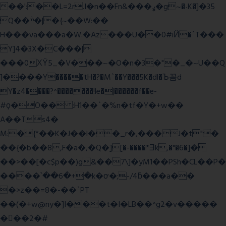
��':��L=2r.I�n��Fn&���ߩ�g~�˴K�]�35
Q��ׯ�|�{~��W:��
H���νa���a�W.�Az���U��0#iӤ�`T���
Y]4�3X�C���|
���0ХΫ5_�V���~�O�n�3�"�_�~U��Q
]����Y�����tH�?�M`��Y���5K�dl�Ъ꼼d
Y�z4����?^�������!le�|������f��e-
#ϙ�O�� :H1��`�%n�tf�Y�+w��
A��Ts4�
M:�{*��K�J��l��_r�,���J�t"�
��{�b��8,F�a�,�Q�][�-����*Ǝk,�"�6
�]�
��>��[�c$p��)g&��7\]�yM1��PSh�CL��P�
����՝��6�+�k�ơ�;-/4ƃ���a��
�>z��=8�-��`PT
��(�+w@ny�]I���t�I�LB��^g2�v�����
��ٕ�2�#