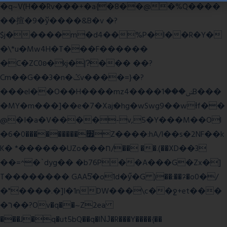
�q~V(H��Rv���+�a{�8��@�%Q����
��揎�9�ў����&B�v �?
$j�����m�d4��%P�l��R�Y�
�\*u�Mw4H�T���F������
�C�ZC0ʚ�kj�|?ͮ��� ��?
Cm��G��3�n�ݣv����=}�?
���el��O��H����mzݾ���1����4B���
�MY�m���]��e�7�Xaj׃�hg�wSwg9��wƗf��
@�I�a�V����-v,5�Y���M��Ol
�׿���������0�6Z����:hA/I��s�2NF��k
K� *������UZo���ח/�� ��.(��XD��3
��=^�`dyg�� �b76P��A���G�Zx�]
T�������� GAA5̔�o1d�ӳ�G )��:��ℱ�o0�/
�"����.�]I�1nDW���\c��ջ+et���
�ר��?Ov�q��~Z2ea
���J�q�ut5bQ��q�lǊ�R���Y����{��