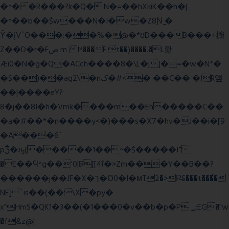
�^��R���?k�Q�:N�=��hXkiK��h�|
�^��b��$w���N�I�w�Z8Ɲ ͚�
Ŷ�įV`O���:��%�@�*ʊD���B���+櫥
Z��D�r�Fص m Iʶ���F.t��)����.�L뢅
Æi0�N�g�Q�ACch����8�\L�j]�=�w�N*�
�$��)��ag2\�nک�#<� ��C�� �IR얲
��|����eY?
8�j��8I�h�Vmk����m��Eh�����C��
�a�#��*�n����y<�)���s�X7�hv�J��i�[9
�A���6`
pǮ�ԡ(�����1��^�$�����I־
�E��Ϥ^g��'0|ꠓ[[4ΐ�>Zm���Y��B��?
������j��JF�X�ך�Ʊ0�I�мT2�>P̶S���t���ͩ�
NE]`is��(��\X�py�
x"HmS�QK1�3��(�1���0�v��b�p�P؃;EG�"w
�f&z@|