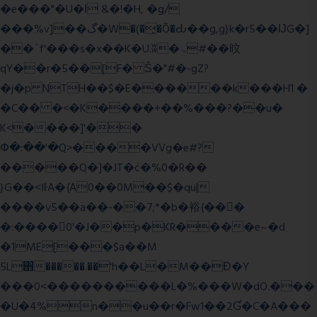
�e���"�U�ǀ &�!�H, �g/
���%v]��گ�W�(�̟�Õ�Ԃ��g,g}k�r5��ĲG�]
��`f'���s�x��K�U.ʬ�ۃ#��旼
qY��r�5��[F� Ŝ�"#�-gZ?
�j�p NTH��$�E������k���H1 �
�C�� �<�K����+��%���?��u�
K<����]'��
Փ�:��'�Q>����VVg�e#?
�����Q�]�JT�݁c�%0�R��
}G��˂IŀA�{A0��0M��$�qu|
����v5��a��-��7;*�b�裕{���ً
�:����0'�J��p�KR����e~�d
�1ME[���$a��M
5L΋�����.��'h��L�M��Ɖ�Y
���0˂����������L�%���W�dO.���
�U�4%n��u��r�Fw1��2Ɠ�C�A���