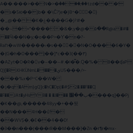
A��:���>��N�>�ٝ����;��tzd�� �!
�s�5ю��)b� �\Ĉ?)e�}B^��}
�_@���K�ݝ����G�)?#�
��~�="�����&�;y�@�۵��R@a�#�
��Ӵi��N�y;�o��P>�ϒ�n�?­
Raח�wW�����˫�s����N�O����6�Y�
�{G�h�O��� |��]*c��3(��٣}
�AZyt�O�R�v�~��~#.�l�̿�.Ԛ�%� 8��ʠaP
Q)[�R.KHKÙNmL�l���ېU5���/>-
���%x�P^C��W�
�ݙ�q�Am}gQ]c�hC�Dp|:�#$2�.��F��C|
�F��JAt�yHsY8� � �J��� ب��׼����q]��Pj
�K��@,�����48yy�+��됫
��N���4H��ů'�
��WV$�,�E��4��D!
�3��n���(���rR��M���]�Zn �ғ¶r�mx-