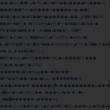
��/�N>ߎ^��\܃�/c����x���i����|
���$���ܿ8E���O�����+�x��|
�R�T�wɬ\� �И��������>��~ɻ����p%/
���(�N=��R �< ��\{'Gwg�o,!�^�#���Wd|�Ow�-s�
ĬF�<�3���+��8ͣ�y�+�~~A:N���.v�3��}�-?8��
��4�x��2Q����Msq�vQv�mKGG��
�~���]�d��Nt*����e�9U3C]]'g�����~�ƶ�l
K��~�]_�5�.�I��,��\o_|
��4�hNdse��ϟS��ܷ��HQ�+���� ���
�]�,�y��\P8&?
�����ʋ�C�۹D@��v�]�h��It
�����+��u�=sο~�ܿ�����j�믯
���o����^�����կ�n���������jv��:�
o׫lwt�}y�ζ/W˫Q|��_���G,3�|�ޝ]�ۿ.�-
�׿���ۯ�ͫ����o����W|
���(wvV܀��8��77���7���w}a�Q\܃��