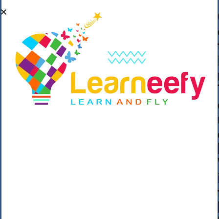
��o��C���ǡ���,����*�3��#eۧ_>\��z
�K{DQg�Ϯ��]u��3o�V~�/��@��??
����Y�]�s�n���s
h_��������/
����p��|
��^��������$��ٽ�P���~��4���Snn^
$ ����Ogy/|>ڿ|�I��'A�n��1�$�}
�__�ߝ�~�Α/'��8_@A�m~�Wѻ�ׯ�9|9+>�>�
=c"'��K���X�:��?j�ԫ��-
����������y���mK���?/
���|y���������_N $��!8w�//
���[��}��As���3�P�k��{_?
�_o�k�e����^8{��տ���޾���
i������2<�2��3>��Η�Ņz������:��^��
��_��~�9_Oz��9l�����O��Ż˗����
)�4޽��-����n�����y�^m��݆{ڧ�/
�o�m��"x�۝(�����Żo���Wm)��_~�S�