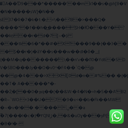
�A��Ɗ9���*�����'��mk1��s�@h[8�V
�N�����sW]�N��
sE 37�R�7�k�t:�;=\��'B�>���Q�
����*�f��h�͢����$H�Ю���Y�'
��kņ��r�d�7[~�(i
���tk�6�*��#�X'���9��{��3��
�$��r�)�āY��s���w��dl�ȏ�_;|
{��M�q�������̆;\��n'v��l10�Yd6�5D
V�5BO���Jy��O�v0^�F4��`Q�@
��@�4���>XXȨ0d�n�#%�� �{�|
��T� A�����*�-
��2͔�[��0�ܡq��(��&W:�4�N�=h�5��A'B2
�R~`WO:+3��U�7�9�x<��b�Fk��MW
�~�v�!�� ����ݧ��a
ّ�7(���l�c�)�۲QNlڙ�,�&�uOɣ���yP( z�D|
�B�!�-