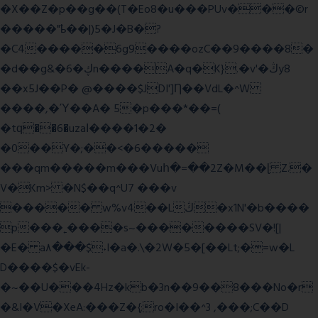
�X��Z�p��g��(T�Eo8�u���PUv���©r
�����"ҍ��|)5�J�B�?
�C4�����6g9����ozC��9����8�
�d��g&�6�ڮn����A�q�K}.�v'�ڭy8
��x5J��P� @����$JDI']Ƞ��VdL�^W
����,�Ύ��A� 5�p���*��=(
�tԛ��6�uzaІ����1�2�
�0��Y�;��<�6�����
���qm�����m���Vuհ�=��2Z�M��ɭ Z.�
V�Km> �N$��q^U7 �
��v
����� w%v4��Lڭ�x1N'�b����
p���˿����s~��������SV�![|
�E� a٨���$˖I�a�.\�2W�5�[��Lt;�=w�L
D����$�vEk-
�~��U���4Hz�kb�3n��9��8���No�r
�&I�V�XeA:���Z�{;ro�I��^3 ,���;C��D