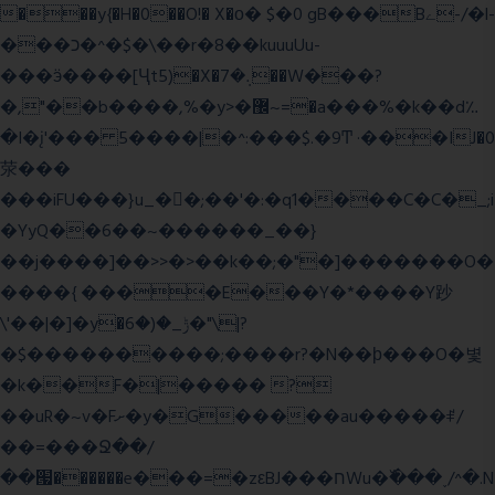
���y{�H�0��O!� X�о� $�0 gB���Bے-/�l-
���כ�^�$�\��r�8��kuuuUu-
���ӭ����[Ҷt5)�X�܉�7��W���?
�,"��b����,%�y>�޼~=�a���%�k��d؉
�I�į'��� 5����|�^:���$.�9Ͳ ·���IJ�0
荥���
���iFU���}u_�
�;��'�:�q1����C�C�_;i
�YyQ��6��~������_��}
��j����]��>>�>��k��;�"�]�������O�
����{ ����E���Y�*����Y䟞
\'��|�]�y�ݱ_�(�6�"\|?
�$����������;����r?�N��ϸ���O�볓
�k��F�|����� ?
��uR�~v�Fށ�y�G�����au�����ꑷ/
��=���Ջ��/
��՗������e���=�zεBJ���חWu�߰���˯/^�.N