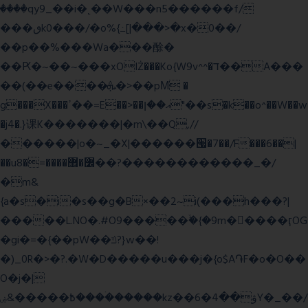
����qy9_��i�˻��W���n5������f/
���ٯk0���/�o%{߸[|���>�x�0��/
��p��%���Wa���酴�
��Ԗ�~��~���xOIŻ���Ko{W9v^^�ד��A���
��(��e����ܞ�>��pΜ �
g���X���ߴ��=E��>��އ��ן"��s�k��o^��W��w
�j4�.}课K�������|�m\��Q,//
������|o�~_�X|������՗�7��/F���6��|
��u8�=����߼�޾��?������������_�/
�m&
{a�s�i�s��g�B×��2~i(���h���?|
�����L.NO�.#O9�����ۙ�{�9m��ً���ӷOG
�gi�=
�{��pW��ݿ?}w��!
�)_0R�>�?.�W�D�����u���j�{o$A֏F�o�O��
O�j�|
߿�����&ۻ����ۛ�����kz��ۋ��4�6Y�_��/