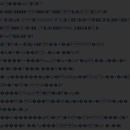
&���w�Q�
�v���5�����+G���¥����Y�d�2�ZUF1,�K
�5�6p�..t�zSWbE{���7�R�P�'��Z�\�ʒ���j�T
����Q�V��_�y�t���)kKk &��&�.�,�-
�=w�j�a��^�N
i��0<�:=o�0�p4��"2Η��Yl��lC!7�0r
�&�X�=U��8$~�ω� ��\k?8
Y����*=���wܛ$Y�w+�2#"�@,��-}��c�P-
�'�U��T��l� ���V��ľ�|
�~o�������g�UJ�o3Wgq��c6 m��t�n�]
IЭh�Y�1Ȕ�:YU���ǟ?
����%k[s��j�F�vJg�!
����.G����i�M�p�k���n�N�y��
R���v�ڤ
��e<������qM;)�U�At�8eX���x]�f
@����K ��/\u���3bw��מ�ioV �\��|