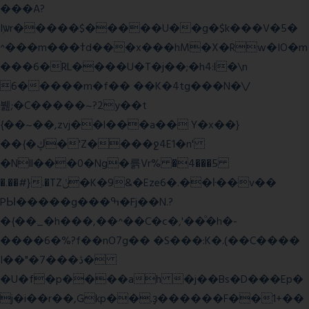
���A?
Iۭѡr�����$�����U��g�$k���V�5�
^���m���ߙd���x���hM�X�Rw�IO�m
���6�RL����U�T�j��;�h4:l�\n
6�����m�f�� ��K�4tg���N�\/
뷆;�C�����~?2y��t
{��~��,zvj��l���a�� Y�x��}
��{�ڮ�'Z����
ջ4E1�n'
�Nll���0�Ng�륽Vr% �4���5
�.��#}.�TZݩ�K�9&�Eze6�.��ŀ��v��
PЫ�����g���ߒ�Fj��N.?
�{��_�h���,��^��C�c�,'��ͦ�h�-
����6�%?f��nO7 g�� �S���:K�.(��C����
I��"�7 ���ڎ�
�U�f�p����ah �j��Bs�D���Ep�
j�i��r��,Gkp��.ҙ������F��1+��