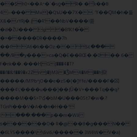
��$h0<��A^�ʿ�sƍ�R� �͗k��8
4~��� Mv|�QъU��7X�. 'Ү��ԚM�h�돝
X&�.rYRj�.{�R'��NbV����I쯆
�d�ŽU��� g�B1Kf�̈́�
�>�����DR����7h
��fA6�k�
�Oz:��S٤���
��/8�y���=ca�Q�E��BŒ�.�0�� 6�
F�nk��ۦ���ҢG(���4�T?
��i1�&f��9�x2Zn)�}M3i�ǮM4�M|��h拟!
�����/M'Pb^jO��e�z5�(�]Yfe/����F�閦
���4\'����u���]��{Ȕ�V+���Tq��q?
����M��S>T\$�bM�U���05t7�w�.?
TGnPi���V�A��n�H��ᐣ
:���.���p��m�WJi
ѕ������O� R�@��8�g���N��
�6LŸ5����\\6vi6/����� 3WěW�V�a}