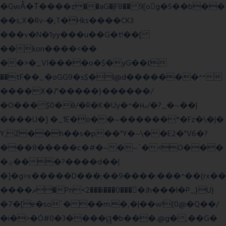
�GwǞ�Τ����z��aG�|F8�� 9[og�S��b��
��s,X�Rv-�,T�Hks����CK3
���v�N�1yy���u��G�t!��[
��kon����<��
��>�_VI����o�$�yG��׆
��tF��_�oGG9�s$�l@d�������^^
����X�J"�����}������/
�O��� $0�ӫ/�R�K�Uy�^�ԋ/�?_�~��|
����U�] �_1E�o��~������*�Fz�\�|�
Y,Z��h��s�p��"Y�~\��E2�"V6�?
���8�����c�#�~�~`�<O���
�؋���?����d��|
�]�g>x�����D���;��9����:���^��(rx��
����ޡ�Pn<2���i���0���𩆿�Jh���l�P_}U}
�7�[e�so`���m.�,�|��w!(0@�Q��/
�i�>�Ó#0�3����ୱ�b���.@g� ,��G�