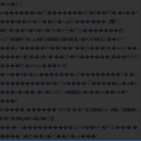
�uq�}
ֲw������b��������8O�E���,�b��*
���{��8v����+@���:���^)޾
���y��H�N�O�ףU�5� o�Ȉ������廻
+C����ŧ�cyu��4}����8{��r��]�,?��XNF��푺L��X
���v^�������כ��^��}5���N&�wGY��
����c�}��{�/�'��ZS�������{���?
�����Wow���N>糙
�^o��ߞ�'�zo�������xO��������7�.�o
����������R�v'W���������Ey�q�1~
���t�u��-�� o~u����{|ח֧�r��6z��68�?
���?
M����ݫ������Yb�O�v��D����ûw˯y��x7�����I_
�/��/��g��W��/��r?쵷
��]�~7߽����������Δ3;>R��H>,�G��ו�:�
���� `I���z���}?�~k���?