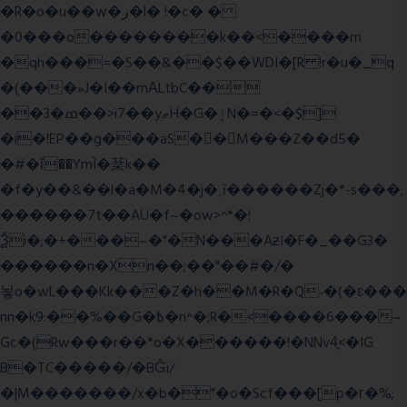
�R�o�u��w�ر�l� !�c� �
�0���o��������k��<����m
�qh���=�S��&��$��WDI�[R !r�u�_q
�(���»J�I��mΑLtbC��
��3�ߘ��>i7��yޠH�G�ٳN�=�<�$]
�i�!EP��g���aS��M���Z��d5�
�#�ΐ��YmÌ�棻k��
�f�y��&��l�a�M�4�j�ˎī������Zj�*-s���;
������7t� �AU�f~�ow>^*�!
Ѯi�;�+���~�"�N���AƶI�F�_��G3�
������n�Xn��;��"��#�/�
뇧o�wL���Kk���Z�h��M�R�Q˶�(�ɛ���
nn�k9:��%��G�߿�n^�;R�<����6���~
Gc�(Rw���r��*o�X������!�NNv4̙<�IG
B�TC�����/�BĜï/
�|M�������/x�b�"�o�Scf���[p�г�%;