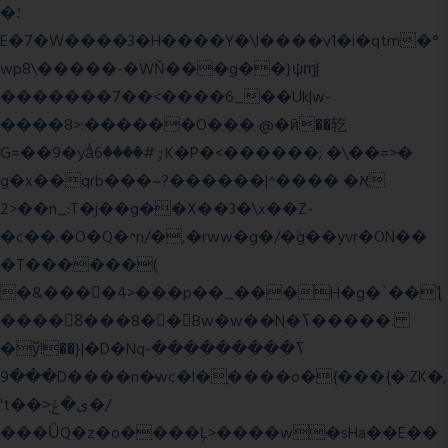
�؛
E�7�W����3�H����Y�\l����v1�i�qtm�°
wp8\�����-�WŇ���g��}ψɱ|
�������7��<���
�6_��Uk|w-
����8>:������O��� @�ӣ��䢀
G=��9�yǻٷ#����6K�P�<������; �\��=>�
g�x��qrb���~א� ����^|������?
2>��n_:T�j��g��X��3�\x��Z-
�c��.�O�Q�^n/�,�rww�g�/�ۧg��yvr�ON��
�T������(
�&����4>���p��_���H�g�`��ƪ
����8َ���8� �󳳦Bw�w��Nֻ�ߖ�����.
�ў!��}|�D�Nqߖ���������-
���9D����n�̶wc�l�֑����o�{���{�:ZK�,
't��>͍ى�ݝ�/
���ǙQ�z�o����Ļ>����w�sHa��E��