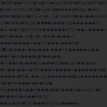
\�'��}Z�92�S�ܩBG�5I�M��gYy�Uȅ��
�[YE�դQRv�]��Ogə�/?|;���Z�^�C�-|�6]@`��c�
�aF�ac���.�}e��G`#�!c_W�Rv�#�Ѩ�9��k0c|
/��O�Ʋ�`��'16rؒ�:���o���?Gg{���;���*
�m~��;�Ƨ:N��������ٿ����m
�VϽ�8��~aT� 0� J/�9z�=�1��L!/
���Ǡ����zU��_"H���<���Ώ�?
e߻�ó���\?��q��� ���X�����g?��?
���ϊ7o����s�'Ĩ��g��}
�l��M�x���q���O��Od��?�#9}
���g������'9'����m������M8�
����n��~��~=g*�����9��Zq�������
ڏ�?�#���Pg�h�ELB�
Dj����%�����g�i�T���L8i�3@恄Z��
��Ҷ��f�eH��R U?
��pD�e����KdBq����m