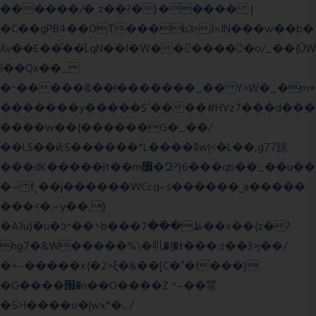
������/�˱z��?�}����� |
�C��gPB4��OT���bӟ>J=JN���w��b�
ʎv��E��ͫ��ͫLqN��ſ�W���ً����o/_��{ÛW
ї��Qx��_
�^�����&��l�������_�� Y>W�_�m+
�������y�����$ߵ����#HVz7���d���
����w��{������G�_��/
��LS��ӣ;5������*L����ʬw|<�L��,g77諒
���dK�����|t��m߼�Զ?}6���qb��_��u��
�~ f˛��j������WCcq~s������˽a�����
���<�;~y��,}
�A3u)�u�ͻ^��܌b���ڟ���7��x��{z�?
hg7�&W�����%\�䶷�{�t���:z��3>j��/
�>~�����x{�2>ξ�&��[C�ˮ�I���}
�G����՗�n��O����Z ^~��靟
�5>I����o�|wx*�؎/