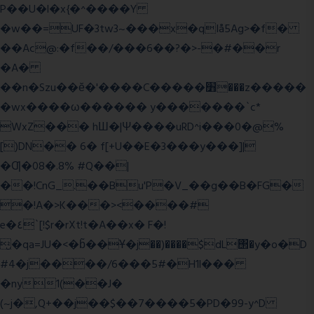
P��U�l�x{�^����Y
�w��=UF�3tw3~���x�qIå5Ag>�f�
��Ac@:�f��/���6��?�>-�#��r
�A�
��n�Szu��ӗ�'����C�����׻���z�����
�wx����ω������ y�������`c*
WxZ��� hШ�|Ψ����uRD^i���0�@%
[)DN�� 6� f[+U��E�3���y���]|
�Ƣ�08�.8% #Q��|
��!CnG_.��Bu'P�V_��g��B�FG�
�!A�>K���><����#
e�٤`[!$r�rXt!t�A��x� F�!
̮�qa=JU�<�b̃��Ұ�j��)����$dL΢�y�o�D
#4�j����/6���5#�H1l���
�ny1(��J�
(~j�,Q+��j��$��7����5�PD�99-y^D