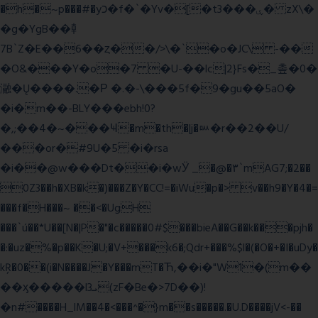
�h�~p���#�yכ�f�`�Yv�[�t3���ۑ� zX\�
�g�YgB��龺
7B`Z�E��6��ȥ��/>\�`�o�JC\ -��
�O&���Y�o�7 �U-��lc|2}Fs�_촢�0�
瀜�Ų����.�Ρ �.�-\���5f�9�gu��5aO�
�i�m��-BLY���ebh!0?
�,;��4�~���Ҹ�m�th�|j�ᇞ�r��2��U/
���or�#9U�5 �i�rsa
�i��@w���Dt��i�wӰ _�@�٣`mAG7;�2��
0Z3��h�XB�k�)���Z�Y�CC!=�iWu�p�> v��h9�Y�4�=
���f�H���~ ��<�UgH
���`ú��*U��[N�|P�"�c�����0#$���bieA��G��k���pjh�
�:�uz�%�p��K�U;�V+���k6�;Qdr+���%$l�(�O�+�I�uDy�
kŖ�0��(i�N����J�Y���mT�Ћ,��i�"W1�(m��
��ӽ�����l3ܝ(zF�Be�>7D��)!
�n#����H_lM��4�<���^�}m��s�����.�U.D����jV<-��