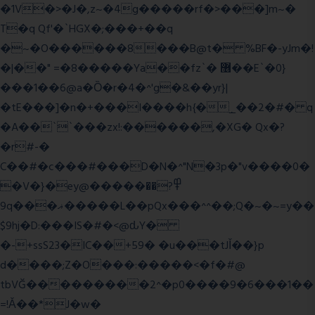
�1V�>�J�,z~�4g�����rf�>���]m~�
T�q Qf'�`HGX�;���+��q
�~�O������8���B@t� %BF�-yJm�!
�|��" =�8�����Ya��fz`� ޶��E`�0}
���1��6@a�Ȍ�r�4�^'g�&��yr}|
�tE���]�n�+���I����h{�_̣��2�#� q
�A��``���zx!:������,�XG� Qx�
?
�r#-�
C��#�c���#���D�N�^"N�3p�"v����0�
�V�}�ey@�����߾?��
9q���ޣ�����L��pQx���^^��;Q�~�~=y��
$9hj�D:���IS�#�<@ԃY�
�-+ssS23�IC��+59� �u���tJǏ��}p
d����;Z�O���:�����<�f�#@
tbVĞ���������2^�p0����9�6���1��
=!Ǎ��*J�w�