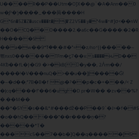
U����R��P��Utm�O]X��@`�A�Ann��0
w�͍P�'j��֛��_���䕟����H
G*6n�5Z�Z�uscv���t�|{�'Z2V5��:y�"4w�^#]σ<��nW
��O�CQ��O����2.�a6c��G����:�2�R
H�����S
��a�w��9*܂��ߌ�#�"=�z/no^}}�����~
쀢nxs0������TFm�ϛ7��x:s����ԋD��
4Kƀ��fL�}�G9 �>�kB(�ِy��, 2ᐿm��/
����!�V���nuQ�>��u��]|����Ġ!
�~�d��;"7B�B�f @�?��p�c�+���/< Z
�|cq����f'��6�ug�D pr�W�� �zv��%?
�.��M��
��*�5Y�s��&*#���ǆ��P��9`�J>�f�#S
�o��hQ�����"��r����ņ�?
�����*T�
���c5�� 7��b�]Q��q�����[5