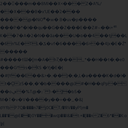
2�����m��8Ml��X<��� Z�A%/
��X���B�x'UE��֔2���
����@�NiO®�w� B�uv�p����
���P�*�I��qu��G��Z��� E��Z#~��i+ᄐ
K��7�A�2�N��ăa���U�ɢ��4��tj��L
�6n%E�TL�ݎ�vf�6���i�6>��4|x�E�Ź"
�����
#����tƜ�[m�A�h7̥���_*��H��t�;�e0
���G܊rs�֗KS �Yj�E�|
�#|Y��E��&>�.:��)�;�,L�a����K�d�I�
t�O͖z5��,�'�b����@3#�H��qPp�
��oڥ�%T@�::` !-�]�b5�
M�T�v�V����y��=��_�&|
σYfbP7Q�r���n7�j0C�T/�!RV��yP1;m�
L��'�@E��}0Y���wȹ�l�I&�t:+�[��nZ�6*��K:o
늵