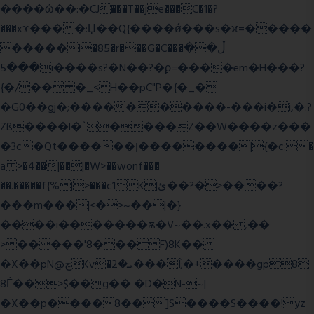
����ώ��:�CJ���T��je���C�1�?
���xϫ����:Џ��Q{����ǿ���s�ϰ=�����
�����l�85�r���G�C���ڵ��
���5i����s?�N��?�ϼ=����em�H���?
{�/�� �_<H��pC"P�{�_�
�G0��gj�;����������-���i�i,�:?
Zß����l�`����Z��W����z���
�3c�Qt������ן��������|{�c:�
a >�4��|��|�W>��wonf���
��.�����f{%|>���c1K|ئ��?�>����?
���m���|<�>~��|�}
����i�������ѫ�V~��.x�� ,��
>�����'8���F)8K��
�X��pN@ڇKv�ܝ�2���Î;�+����gp8
8Ѓ��>$��g�� �D�N-~|
�X��p����8��]S����S����!yz