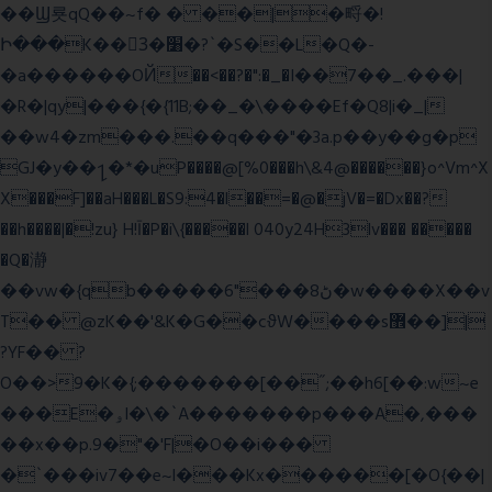
��Ϣ룟qQ��~f� � ��|�㽟�!
Ի���K��3ٓ�׸�?`�S��L�Q�-
�a������OЙ��<��?�":�_�I��7��_.���|
�R�|qy|���{�{11B;��_�\����Ef�Q8|i�_|
��w4�zm���.��q���"�3a.p��y��g�p
GJ�y��႑�*�uP����@[%0���h\&4@������}o^Vm^X
X���F]��aH���L�S9:4�l��=�@�jV�=�Dx��?
��h����|�!zu} H!Ī�P�i\{�����l 040y24H3lv��� �����
�Q�瀞
��vw�{qb�����6"���8ڻ�w����X��v
T�� @zK��'&K�G��cϑW����s޾��]|
?YF�� ?
O��>9�K�{;�������[��˝;��h6[��:w~e
���E�ۅl�\�`A�������p���A�,���
��x��p.9�"�'F|�O��i���
�`���iv7��e~l���Kx������[�O{��|