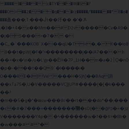
����l����c�TY���W�S�?
���O>��2���q���rz�����/'�������*8�o�
���矗���;T:���ᒎt��吁�� �'�.Ὰ
.�3�+4�e��Mm��#D2v�����Cv�A9�
�j�S���>�7� �
�C_�`���KOB`X���qU�T<�,�K��lo8
8��t�pW(�F�'>��������j��iA7���h
��=�x�\n�/o�L'@��ȄH�7P_LH��m�a�2׀Ǫ�nO
�p�-���t��Q9`�l����i�
O���RE�J}Ve ���H�S)h]��BAq謪
��xTa75�,U�V��
���VC]}U?!#��
��(�[�k���
��?
�m��5�g�"�ѩsw���8c��rt���do*��;���
�c�#�޳�ͯ������=���7�sO{��ğPݿ�=�)z
V�������Y4p�.�ϟ������w�f��4>�Bh�
�w���# # "�