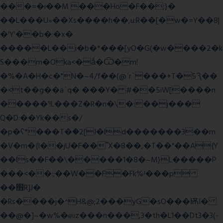
���=�i��M ���Ho�F��;}�
��L���U»��Xs����h��,u:R��[�w�=Y��8|
�'Y'��b�:�x�
�����L��i�b�*���[yO�G(�w����2�k
S���m�Oka<�ǻ�Ѿ�m!
�%�A�H�c�"N�~4/f��(@ʿr`���+T�5Ԇ��
�<t��g��a`q� ���Y� #��5iW[����n
�����'!L���Z�R�n�\�:��j���
Q�D:��Yk��s�/
�p�ʕ*���T�ؘ�2[I�ld�������3��m
�V�m�{I��jU�F��˭X�8��,�T��"��A{Y
��ls��F��\�����1�8�~M}L�����P
���<��:;��W��F�Fk%ʴ���p
��׫R]J�
�Rs����j�^H&@;2���yG�sO���ѬI�
��@�]~�w%�ஸz���n���,3�th�L1��Dt3�3(-