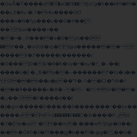
�GwǞ�Τ����z��aG�|F8�� 9[og�S��b��
��s,X�Rv-�,T�Hks����CK3
���v�N�1yy���u��G�t!��[
��kon����<��
��>�_VI����o�$�yG��׆
��tF��_�oGG9�s$�l@d�������^^
����X�J"�����}������/
�O��� $0�ӫ/�R�K�Uy�^�ԋ/�?_�~��|
����U�] �_1E�o��~������*�Fz�\�|�
Y,Z��h��s�p��"Y�~\��E2�"V6�?
���8�����c�#�~�~`�<O���
�؋���?����d��|
�]�g>x�����D���;��9����:���^��(rx��
����ޡ�Pn<2���i���0���𩆿�Jh���l�P_}U}
�7�[e�so`���m.�,�|��w!(0@�Q��/
�i�>�Ó#0�3����ୱ�b���.@g� ,��G�