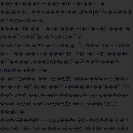
���=�i��M ���Ho�F��;}�
��L���U»��Xs����h��,u:R��[�w�=Y��8|
�'Y'��b�:�x�
�����L��i�b�*���[yO�G(�w����2�k
S���m�Oka<�ǻ�Ѿ�m!
�%�A�H�c�"N�~4/f��(@ʿr`���+T�5Ԇ��
�<t��g��a`q� ���Y� #��5iW[����n
�����'!L���Z�R�n�\�:��j���
Q�D:��Yk��s�/
�p�ʕ*���T�ؘ�2[I�ld�������3��m
�V�m�{I��jU�F��˭X�8��,�T��"��A{Y
��ls��F��\�����1�8�~M}L�����P
���<��:;��W��F�Fk%ʴ���p
��׫R]J�
�Rs����j�^H&@;2���yG�sO���ѬI�
��@�]~�w%�ஸz���n���,3�th�L1��Dt3�3(-