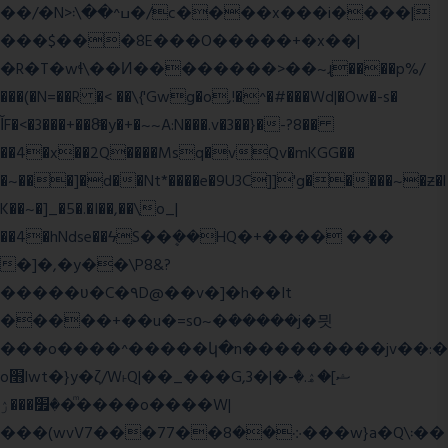
��/�N>ߎ^��\܃�/c����x���i����|
���$���ܿ8E���O�����+�x��|
�R�T�wɬ\� �И��������>��~ɻ����p%/
���(�N=��R �< ��\{'Gwg�o,!�^�#���Wd|�Ow�-s�
ĬF�<�3���+��8ͣ�y�+�~~A:N���.v�3��}�-?8��
��4�x��2Q����Msq�vQv�mKGG��
�~���]�d��Nt*����e�9U3C]]'g�����~�ƶ�l
K��~�]_�5�.�I��,��\o_|
��4�hNdse��ϟS��ܷ��HQ�+���� ���
�]�,�y��\P8&?
�����ʋ�C�۹D@��v�]�h��It
�����+��u�=sο~�ܿ�����j�믯
���o����^�����կ�n���������jv��:�
o׫lwt�}y�ζ/W˫Q|��_���G,3�|�ޝ]�ۿ.�-
�׿���ۯ�ͫ����o����W|
���(wvV܀��8��77���7���w}a�Q\܃��