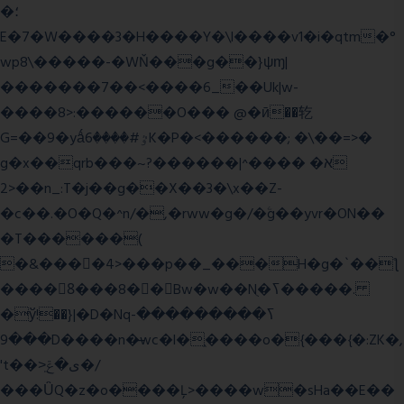
�؛
E�7�W����3�H����Y�\l����v1�i�qtm�°
wp8\�����-�WŇ���g��}ψɱ|
�������7��<���
�6_��Uk|w-
����8>:������O��� @�ӣ��䢀
G=��9�yǻٷ#����6K�P�<������; �\��=>�
g�x��qrb���~א� ����^|������?
2>��n_:T�j��g��X��3�\x��Z-
�c��.�O�Q�^n/�,�rww�g�/�ۧg��yvr�ON��
�T������(
�&����4>���p��_���H�g�`��ƪ
����8َ���8� �󳳦Bw�w��Nֻ�ߖ�����.
�ў!��}|�D�Nqߖ���������-
���9D����n�̶wc�l�֑����o�{���{�:ZK�,
't��>͍ى�ݝ�/
���ǙQ�z�o����Ļ>����w�sHa��E��