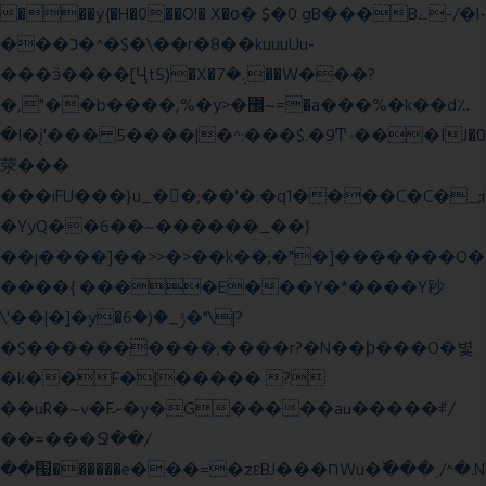
���y{�H�0��O!� X�о� $�0 gB���Bے-/�l-
���כ�^�$�\��r�8��kuuuUu-
���ӭ����[Ҷt5)�X�܉�7��W���?
�,"��b����,%�y>�޼~=�a���%�k��d؉
�I�į'��� 5����|�^:���$.�9Ͳ ·���IJ�0
荥���
���iFU���}u_�
�;��'�:�q1����C�C�_;i
�YyQ��6��~������_��}
��j����]��>>�>��k��;�"�]�������O�
����{ ����E���Y�*����Y䟞
\'��|�]�y�ݱ_�(�6�"\|?
�$����������;����r?�N��ϸ���O�볓
�k��F�|����� ?
��uR�~v�Fށ�y�G�����au�����ꑷ/
��=���Ջ��/
��՗������e���=�zεBJ���חWu�߰���˯/^�.N