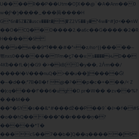
U����R��P��Utm�O]X��@`�A�Ann��0
w�͍P�'j��֛��_���䕟����H
G*6n�5Z�Z�uscv���t�|{�'Z2V5��:y�"4w�^#]σ<��nW
��O�CQ��O����2.�a6c��G����:�2�R
H�����S
��a�w��9*܂��ߌ�#�"=�z/no^}}�����~
쀢nxs0������TFm�ϛ7��x:s����ԋD��
4Kƀ��fL�}�G9 �>�kB(�ِy��, 2ᐿm��/
����!�V���nuQ�>��u��]|����Ġ!
�~�d��;"7B�B�f @�?��p�c�+���/< Z
�|cq����f'��6�ug�D pr�W�� �zv��%?
�.��M��
��*�5Y�s��&*#���ǆ��P��9`�J>�f�#S
�o��hQ�����"��r����ņ�?
�����*T�
���c5�� 7��b�]Q��q�����[5