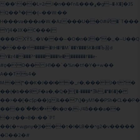
��':��L=2r.I�n��Fn&���ߩ�g~�˴K�]�35
Q��ׯ�|�{~��W:��
H���νa���a�W.�Az���U��0#iӤ�`T���
Y]4�3X�C���|
���0ХΫ5_�V���~�O�n�3�"�_�~U��Q
]����Y�����tH�?�M`��Y���5K�dl�Ъ꼼d
Y�z4����?^�������!le�|������f��e-
#ϙ�O�� :H1��`�%n�tf�Y�+w��
A��Ts4�
M:�{*��K�J��l��_r�,���J�t"�
��{�b��8,F�a�,�Q�][�-����*Ǝk,�"�6
�]�
��>��[�c$p��)g&��7\]�yM1��PSh�CL��P�
����՝��6�+�k�ơ�;-/4ƃ���a��
�>z��=8�-��`PT
��(�+w@ny�]I���t�I�LB��^g2�v�����
��ٕ�2�#