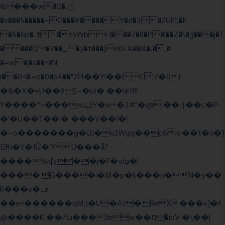
&���w�Q�
�v���5�����+G���¥����Y�d�2�ZUF1,�K
�5�6p�..t�zSWbE{���7�R�P�'��Z�\�ʒ���j�T
����Q�V��_�y�t���)kKk &��&�.�,�-
�=w�j�a��^�N
i��0<�:=o�0�p4��"2Η��Yl��lC!7�0r
�&�X�=U��8$~�ω� ��\k?8
Y����*=���wܛ$Y�w+�2#"�@,��-}��c�P-
�'�U��T��l� ���V��ľ�|
�~o�������g�UJ�o3Wgq��c6 m��t�n�]
IЭh�Y�1Ȕ�:YU���ǟ?
����%k[s��j�F�vJg�!
����.G����i�M�p�k���n�N�y��
R���v�ڤ
��e<������qM;)�U�At�8eX���x]�f
@����K ��/\u���3bw��מ�ioV �\��|