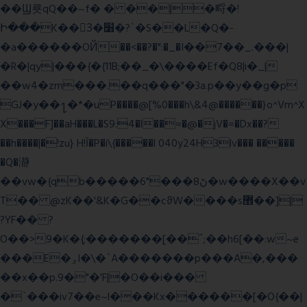
��Ϣ룟qQ��~f� � ��|�㽟�!
Ի���K��3ٓ�׸�?`�S��L�Q�-
�a������OЙ��<��?�":�_�I��7��_.���|
�R�|qy|���{�{11B;��_�\����Ef�Q8|i�_|
��w4�zm���.��q���"�3a.p��y��g�p
GJ�y��႑�*�uP����@[%0���h\&4@������}o^Vm^X
X���F]��aH���L�S9:4�l��=�@�jV�=�Dx��?
��h����|�!zu} H!Ī�P�i\{�����l 040y24H3lv��� �����
�Q�瀞
��vw�{qb�����6"���8ڻ�w����X��v
T�� @zK��'&K�G��cϑW����s޾��]|
?YF�� ?
O��>9�K�{;�������[��˝;��h6[��:w~e
���E�ۅl�\�`A�������p���A�,���
��x��p.9�"�'F|�O��i���
�`���iv7��e~l���Kx������[�O{��|