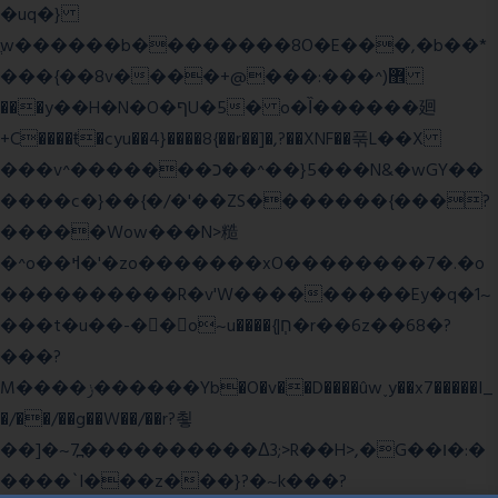
�uq�}
ֲw������b��������8O�E���,�b��*
���{��8v����+@���:���^)޾
���y��H�N�O�ףU�5� o�Ȉ������廻
+C����ŧ�cyu��4}����8{��r��]�,?��XNF��푺L��X
���v^�������כ��^��}5���N&�wGY��
����c�}��{�/�'��ZS�������{���?
�����Wow���N>糙
�^o��ߞ�'�zo�������xO��������7�.�o
����������R�v'W���������Ey�q�1~
���t�u��-�� o~u����{|ח֧�r��6z��68�?
���?
M����ݫ������Yb�O�v��D����ûw˯y��x7�����I_
�/��/��g��W��/��r?쵷
��]�~7߽����������Δ3;>R��H>,�G��ו�:�
���� `I���z���}?�~k���?