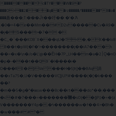
����l����c�TY���W�S�?
���O>��2���q���rz�����/'�������*8�o�
���矗���;T:���ᒎt��吁�� �'�.Ὰ
.�3�+4�e��Mm��#D2v�����Cv�A9�
�j�S���>�7� �
�C_�`���KOB`X���qU�T<�,�K��lo8
8��t�pW(�F�'>��������j��iA7���h
��=�x�\n�/o�L'@��ȄH�7P_LH��m�a�2׀Ǫ�nO
�p�-���t��Q9`�l����i�
O���RE�J}Ve ���H�S)h]��BAq謪
��xTa75�,U�V��
���VC]}U?!#��
��(�[�k���
��?
�m��5�g�"�ѩsw���8c��rt���do*��;���
�c�#�޳�ͯ������=���7�sO{��ğPݿ�=�)z
V�������Y4p�.�ϟ������w�f��4>�Bh�
�w���# # "�