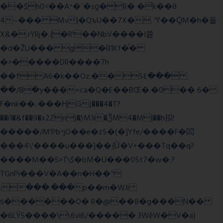
��$h0<��A^�ʿ�sƍ�R� �͗k��8
4~��� Mv|�QъU��7X�. 'Ү��ԚM�h�돝
X&�.rYRj�.{�R'��NbV����I쯆
�d�ŽU��� g�B1Kf�̈́�
�>�����DR����7h
��fA6�k�
�Oz:��S٤���
��/8�y���=ca�Q�E��BŒ�.�0�� 6�
F�nk��ۦ���ҢG(���4�T?
��i1�&f��9�x2Zn)�}M3i�ǮM4�M|��h拟!
�����/M'Pb^jO��e�z5�(�]Yfe/����F�閦
���4\'����u���]��{Ȕ�V+���Tq��q?
����M��S>T\$�bM�U���05t7�w�.?
TGnPi���V�A��n�H��ᐣ
:���.���p��m�WJi
ѕ������O� R�@��8�g���N��
�6LŸ5����\\6vi6/����� 3WěW�V�a}