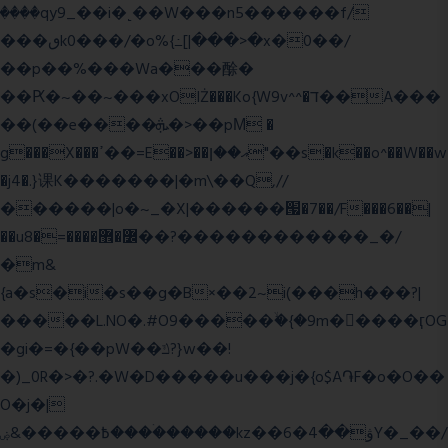
����qy9_��i�˻��W���n5������f/
���ٯk0���/�o%{߸[|���>�x�0��/
��p��%���Wa���酴�
��Ԗ�~��~���xOIŻ���Ko{W9v^^�ד��A���
��(��e����ܞ�>��pΜ �
g���X���ߴ��=E��>��އ��ן"��s�k��o^��W��w
�j4�.}课K�������|�m\��Q,//
������|o�~_�X|������՗�7��/F���6��|
��u8�=����߼�޾��?������������_�/
�m&
{a�s�i�s��g�B×��2~i(���h���?|
�����L.NO�.#O9�����ۙ�{�9m��ً���ӷOG
�gi�=
�{��pW��ݿ?}w��!
�)_0R�>�?.�W�D�����u���j�{o$A֏F�o�O��
O�j�|
߿�����&ۻ����ۛ�����kz��ۋ��4�6Y�_��/