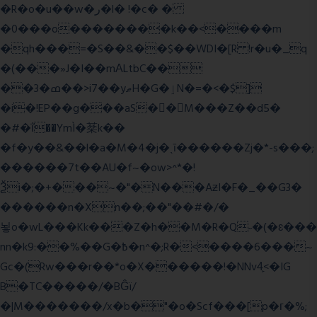
�R�o�u��w�ر�l� !�c� �
�0���o��������k��<����m
�qh���=�S��&��$��WDI�[R !r�u�_q
�(���»J�I��mΑLtbC��
��3�ߘ��>i7��yޠH�G�ٳN�=�<�$]
�i�!EP��g���aS��M���Z��d5�
�#�ΐ��YmÌ�棻k��
�f�y��&��l�a�M�4�j�ˎī������Zj�*-s���;
������7t� �AU�f~�ow>^*�!
Ѯi�;�+���~�"�N���AƶI�F�_��G3�
������n�Xn��;��"��#�/�
뇧o�wL���Kk���Z�h��M�R�Q˶�(�ɛ���
nn�k9:��%��G�߿�n^�;R�<����6���~
Gc�(Rw���r��*o�X������!�NNv4̙<�IG
B�TC�����/�BĜï/
�|M�������/x�b�"�o�Scf���[p�г�%;