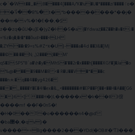
c�`�ۨWt��_�i;8����4[���A/'K�!u�U�*����zi'����ٵo�
�؆��8%� t�;*b��������*��j�
��m�:v%�1�E��,�$
z��zq�ůU�u]E�)yZ�Hׇ�5�a{�Ydwaȥ��Z��h�v�t.:�
='6z�q�;�r�*��ȍud>���<LH
�;ZY��r�9=s%#Z^ҡ�U}-���a�4d ��3&�[M|
��©��:��N; ,)2���(��M'
qS�3:5PS"8`a�\h�y�MhS�'��2r�x���h[����XGf�]�Ja�o
%@����9��M�8 <� R�U��V�*���c
���n⯸�q��4��yg426�
���_����Y�E�4Ɨ�ex�&_<�������#�EP��P[��<��H�A��[G6
�}6<] ���H�}L�����x'�k��83僒
����mf ��F�0n5�!
�H�0��T�o������n4�@ď
�ba޲�,�qv}�
v����+=Bg����2���YDd{�OB#�'Τ3���