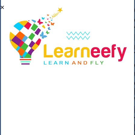
��o��C���ǡ���,����*�3��#eۧ_>\��z
�K{DQg�Ϯ��]u��3o�V~�/��@��??
����Y�]�s�n���s
h_��������/
����p��|
��^��������$��ٽ�P���~��4���Snn^
$ ����Ogy/|>ڿ|�I��'A�n��1�$�}
�__�ߝ�~�Α/'��8_@A�m~�Wѻ�ׯ�9|9+>�>�
=c"'��K���X�:��?j�ԫ��-
����������y���mK���?/
���|y���������_N $��!8w�//
���[��}��As���3�P�k��{_?
�_o�k�e����^8{��տ���޾���
i������2<�2��3>��Η�Ņz������:��^��
��_��~�9_Oz��9l�����O��Ż˗����
)�4޽��-����n�����y�^m��݆{ڧ�/
�o�m��"x�۝(�����Żo���Wm)��_~�S�