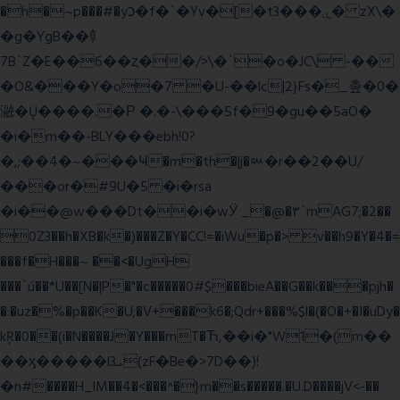
�h�~p���#�yכ�f�`�Yv�[�t3���ۑ� zX\�
�g�YgB��龺
7B`Z�E��6��ȥ��/>\�`�o�JC\ -��
�O&���Y�o�7 �U-��lc|2}Fs�_촢�0�
瀜�Ų����.�Ρ �.�-\���5f�9�gu��5aO�
�i�m��-BLY���ebh!0?
�,;��4�~���Ҹ�m�th�|j�ᇞ�r��2��U/
���or�#9U�5 �i�rsa
�i��@w���Dt��i�wӰ _�@�٣`mAG7;�2��
0Z3��h�XB�k�)���Z�Y�CC!=�iWu�p�> v��h9�Y�4�=
���f�H���~ ��<�UgH
���`ú��*U��[N�|P�"�c�����0#$���bieA��G��k���pjh�
�:�uz�%�p��K�U;�V+���k6�;Qdr+���%$l�(�O�+�I�uDy�
kŖ�0��(i�N����J�Y���mT�Ћ,��i�"W1�(m��
��ӽ�����l3ܝ(zF�Be�>7D��)!
�n#����H_lM��4�<���^�}m��s�����.�U.D����jV<-��