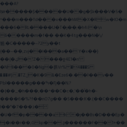
���A?
Iۭѡr�����$�����U��g�$k���V�5�
^���m���ߙd���x���hM�X�Rw�IO�m
���6�RL����U�T�j��;�h4:l�\n
6�����m�f�� ��K�4tg���N�\/
뷆;�C�����~?2y��t
{��~��,zvj��l���a�� Y�x��}
��{�ڮ�'Z����
ջ4E1�n'
�Nll���0�Ng�륽Vr% �4���5
�.��#}.�TZݩ�K�9&�Eze6�.��ŀ��v��
PЫ�����g���ߒ�Fj��N.?
�{��_�h���,��^��C�c�,'��ͦ�h�-
����6�%?f��nO7 g�� �S���:K�.(��C����
I��"�7 ���ڎ�
�U�f�p����ah �j��Bs�D���Ep�
j�i��r��,Gkp��.ҙ������F��1+��