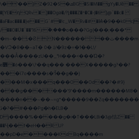
\�'��}Z�92�S�ܩBG�5I�M��gYy�Uȅ��
�[YE�դQRv�]��Ogə�/?|;���Z�^�C�-|�6]@`��c�
�aF�ac���.�}e��G`#�!c_W�Rv�#�Ѩ�9��k0c|
/��O�Ʋ�`��'16rؒ�:���o���?Gg{���;���*
�m~��;�Ƨ:N��������ٿ����m
�VϽ�8��~aT� 0� J/�9z�=�1��L!/
���Ǡ����zU��_"H���<���Ώ�?
e߻�ó���\?��q��� ���X�����g?��?
���ϊ7o����s�'Ĩ��g��}
�l��M�x���q���O��Od��?�#9}
���g������'9'����m������M8�
����n��~��~=g*�����9��Zq�������
ڏ�?�#���Pg�h�ELB�
Dj����%�����g�i�T���L8i�3@恄Z��
��Ҷ��f�eH��R U?
��pD�e����KdBq����m