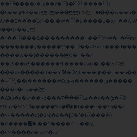
������/�˱z��?�}����� |
�C��gPB4��OT���bӟ>J=JN���w��b�
ʎv��E��ͫ��ͫLqN��ſ�W���ً����o/_��{ÛW
ї��Qx��_
�^�����&��l�������_�� Y>W�_�m+
�������y�����$ߵ����#HVz7���d���
����w��{������G�_��/
��LS��ӣ;5������*L����ʬw|<�L��,g77諒
���dK�����|t��m߼�Զ?}6���qb��_��u��
�~ f˛��j������WCcq~s������˽a�����
���<�;~y��,}
�A3u)�u�ͻ^��܌b���ڟ���7��x��{z�?
hg7�&W�����%\�䶷�{�t���:z��3>j��/
�>~�����x{�2>ξ�&��[C�ˮ�I���}
�G����՗�n��O����Z ^~��靟
�5>I����o�|wx*�؎/