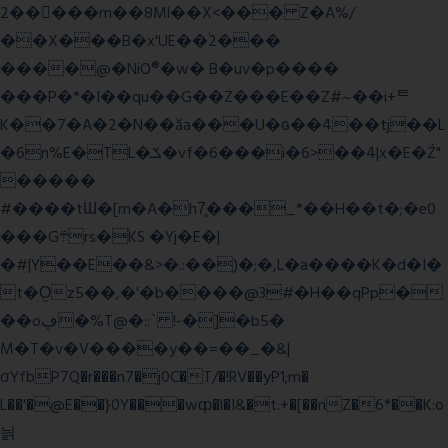
2�����m��8Ml��X<��� Z�A%/
��X���B�x'UE��֔2���
����@�NiO®�w� B�uv�p����
���P�*�I��qu��G��Z��� E��Z#~��i+ᄐ
K��7�A�2�N��ăa���U�ɢ��4��tj��L
�6n%E�TL�ݎ�vf�6���i�6>��4|x�E�Ź"
�����
#����tƜ�[m�A�h7̥���_*��H��t�;�e0
���G܊rs�֗KS �Yj�E�|
�#|Y��E��&>�.:��)�;�,L�a����K�d�I�
t�O͖z5��,�'�b����@3#�H��qPp�
��oڥ�%T@�::` !-�]�b5�
M�T�v�V����y��=��_�&|
σYfbP7Q�r���n7�j0C�T/�!RV��yP1;m�
L��'�@E��}0Y���wȹ�l�I&�t:+�[��nZ�6*��K:o
늵