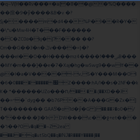
�q~V(H��Rv���+�a{�8��@�%Q����
��揎�9�ў����&B�v �?
$j�����m�d4��%P�l��R�Y�
�\*u�Mw4H�T���F������
�C�ZC0ʚ�kj�|?ͮ��� ��?
Cm��G��3�n�ݣv����=}�?
���el��O��H����mzݾ���1����4B���
�MY�m���]��e�7�Xaj׃�hg�wSwg9��wƗf��
@�I�a�V����-v,5�Y���M��Ol
�׿���������0�6Z����:hA/I��s�2NF��k
K� *������UZo���ח/�� ��.(��XD��3
��=^�`dyg�� �b76P��A���G�Zx�]
T�������� GAA5̔�o1d�ӳ�G )��:��ℱ�o0�/
�"����.�]I�1nDW���\c��ջ+et���
�ר��?Ov�q��~Z2ea
���J�q�ut5bQ��q�lǊ�R���Y����{��