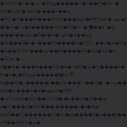
�1V�>�J�,z~�4g�����rf�>���]m~�
T�q Qf'�`HGX�;���+��q
�~�O������8���B@t� %BF�-yJm�!
�|��" =�8�����Ya��fz`� ޶��E`�0}
���1��6@a�Ȍ�r�4�^'g�&��yr}|
�tE���]�n�+���I����h{�_̣��2�#� q
�A��``���zx!:������,�XG� Qx�
?
�r#-�
C��#�c���#���D�N�^"N�3p�"v����0�
�V�}�ey@�����߾?��
9q���ޣ�����L��pQx���^^��;Q�~�~=y��
$9hj�D:���IS�#�<@ԃY�
�-+ssS23�IC��+59� �u���tJǏ��}p
d����;Z�O���:�����<�f�#@
tbVĞ���������2^�p0����9�6���1��
=!Ǎ��*J�w�