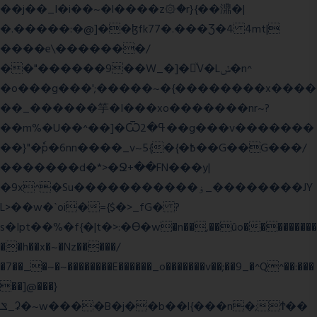
��j��_I�i��~�l����z۞�r}{��濎�|
�.�����:�@]��ɮfk77�.���Ʒ�4 4mt|
����e\�������/
��"������9��W_�]�ͮV�Lݽ�n^
�o���g���';�����~�{��������x����
��_������竽�I���xo�������nr~?
��m%�U��^��]�Ѿߟ�2��g���v�������
��}"�ٗp�6nn����_v~5{�{�߿��G��G���/
�������d�*>�Ջ+��FN���y|
�9x^�Su�����������ۏ_��������JY
L>��w�ˋoi�={$�>_fG� ?
s�Ipt��%�f{�|t�>:�ϴ�w�n��,��ûo���������
��h��x�~�Nz�����/
�7��_�~�~��������E������_o�������v��;��9_�^Q^��:���
��]@���}
ݏ_ʡ�~w����B�j��b��l{���n�;Ϯ��