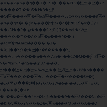
�X��Z�p��g��(T�Eo8�u���PUv���©r
�����"ҍ��|)5�J�B�?
�C4�����6g9����ozC��9����8�
�d��g&�6�ڮn����A�q�K}.�v'�ڭy8
��x5J��P� @����$JDI']Ƞ��VdL�^W
����,�Ύ��A� 5�p���*��=(
�tԛ��6�uzaІ����1�2�
�0��Y�;��<�6�����
���qm�����m���Vuհ�=��2Z�M��ɭ Z.�
V�Km> �N$��q^U7 �
��v
����� w%v4��Lڭ�x1N'�b����
p���˿����s~��������SV�![|
�E� a٨���$˖I�a�.\�2W�5�[��Lt;�=w�L
D����$�vEk-
�~��U���4Hz�kb�3n��9��8���No�r
�&I�V�XeA:���Z�{;ro�I��^3 ,���;C��D