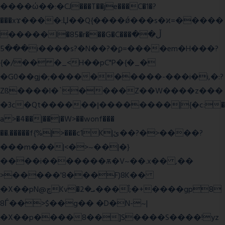
����ώ��:�CJ���T��je���C�1�?
���xϫ����:Џ��Q{����ǿ���s�ϰ=�����
�����l�85�r���G�C���ڵ��
���5i����s?�N��?�ϼ=����em�H���?
{�/�� �_<H��pC"P�{�_�
�G0��gj�;����������-���i�i,�:?
Zß����l�`����Z��W����z���
�3c�Qt������ן��������|{�c:�
a >�4��|��|�W>��wonf���
��.�����f{%|>���c1K|ئ��?�>����?
���m���|<�>~��|�}
����i�������ѫ�V~��.x�� ,��
>�����'8���F)8K��
�X��pN@ڇKv�ܝ�2���Î;�+����gp8
8Ѓ��>$��g�� �D�N-~|
�X��p����8��]S����S����!yz