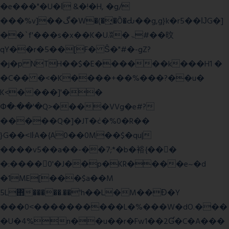
�e���"�U�ǀ &�!�H, �g/
���%v]��گ�W�(�̟�Õ�Ԃ��g,g}k�r5��ĲG�]
��`f'���s�x��K�U.ʬ�ۃ#��旼
qY��r�5��[F� Ŝ�"#�-gZ?
�j�p NTH��$�E������k���H1 �
�C�� �<�K����+��%���?��u�
K<����]'��
Փ�:��'�Q>����VVg�e#?
�����Q�]�JT�݁c�%0�R��
}G��˂IŀA�{A0��0M��$�qu|
����v5��a��-��7;*�b�裕{���ً
�:����0'�J��p�KR����e~�d
�1ME[���$a��M
5L΋�����.��'h��L�M��Ɖ�Y
���0˂����������L�%���W�dO.���
�U�4%n��u��r�Fw1��2Ɠ�C�A���