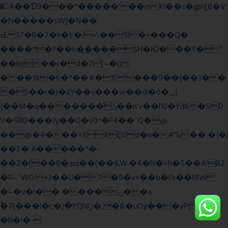
�A��Ɗ9���*�����'��mk1��s�@h[8�V
�N�����sW]�N��
sE 37�R�7�k�t:�;=\��'B�>���Q�
����*�f��h�͢����$H�Ю���Y�'
��kņ��r�d�7[~�(i
���tk�6�*��#�X'���9��{��3��
�$��r�)�āY��s���w��dl�ȏ�_;|
{��M�q�������̆;\��n'v��l10�Yd6�5D
V�5BO���Jy��O�v0^�F4��`Q�@
��@�4���>XXȨ0d�n�#%�� �{�|
��T� A�����*�-
��2͔�[��0�ܡq��(��&W:�4�N�=h�5��A'B2
�R~`WO:+3��U�7�9�x<��b�Fk��MW
�~�v�!�� ����ݧ��a
ّ�7(���l�c�)�۲QNlڙ�,�&�uOɣ���yP( z�D|
�B�!�-