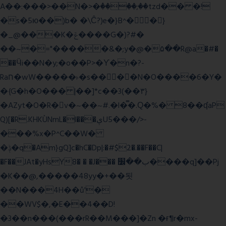
A��:���>��N�>�ٝ����;��tzd�� �!
�s�5ю��)b� �\Ĉ?)e�}B^��}
�_@���K�ݝ����G�)?#�
��~�="�����&�;y�@�۵��R@a�#�
��Ӵi��N�y;�o��P>�ϒ�n�?­
Raח�wW�����˫�s����N�O����6�Y�
�{G�h�O��� |��]*c��3(��٣}
�AZyt�O�R�v�~��~#.�l�̿�.Ԛ�%� 8��ʠaP
Q)[�R.KHKÙNmL�l���ېU5���/>-
���%x�P^C��W�
�ݙ�q�Am}gQ]c�hC�Dp|:�#$2�.��F��C|
�F��JAt�yHsY8� � �J��� ب��׼����q]��Pj
�K��@,�����48yy�+��됫
��N���4H��ů'�
��WV$�,�E��4��D!
�3��n���(���rR��M���]�Zn �ғ¶r�mx-