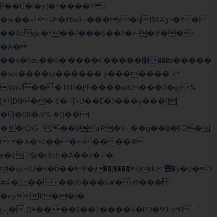
P��U�l�x{�^����Y
�w��=UF�3tw3~���x�qIå5Ag>�f�
��Ac@:�f��/���6��?�>-�#��r
�A�
��n�Szu��ӗ�'����C�����׻���z�����
�wx����ω������ y�������`c*
WxZ��� hШ�|Ψ����uRD^i���0�@%
[)DN�� 6� f[+U��E�3���y���]|
�Ƣ�08�.8% #Q��|
��!CnG_.��Bu'P�V_��g��B�FG�
�!A�>K���><����#
e�٤`[!$r�rXt!t�A��x� F�!
̮�qa=JU�<�b̃��Ұ�j��)����$dL΢�y�o�D
#4�j����/6���5#�H1l���
�ny1(��J�
(~j�,Q+��j��$��7����5�PD�99-y^D