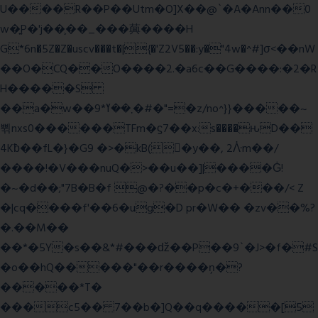
U����R��P��Utm�O]X��@`�A�Ann��0
w�͍P�'j��֛��_���䕟����H
G*6n�5Z�Z�uscv���t�|{�'Z2V5��:y�"4w�^#]σ<��nW
��O�CQ��O����2.�a6c��G����:�2�R
H�����S
��a�w��9*܂��ߌ�#�"=�z/no^}}�����~
쀢nxs0������TFm�ϛ7��x:s����ԋD��
4Kƀ��fL�}�G9 �>�kB(�ِy��, 2ᐿm��/
����!�V���nuQ�>��u��]|����Ġ!
�~�d��;"7B�B�f @�?��p�c�+���/< Z
�|cq����f'��6�ug�D pr�W�� �zv��%?
�.��M��
��*�5Y�s��&*#���ǆ��P��9`�J>�f�#S
�o��hQ�����"��r����ņ�?
�����*T�
���c5�� 7��b�]Q��q�����[5