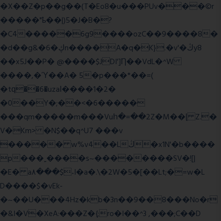
�X��Z�p��g��(T�Eo8�u���PUv���©r
�����"ҍ��|)5�J�B�?
�C4�����6g9����ozC��9����8�
�d��g&�6�ڮn����A�q�K}.�v'�ڭy8
��x5J��P� @����$JDI']Ƞ��VdL�^W
����,�Ύ��A� 5�p���*��=(
�tԛ��6�uzaІ����1�2�
�0��Y�;��<�6�����
���qm�����m���Vuհ�=��2Z�M��ɭ Z.�
V�Km> �N$��q^U7 �
��v
����� w%v4��Lڭ�x1N'�b����
p���˿����s~��������SV�![|
�E� a٨���$˖I�a�.\�2W�5�[��Lt;�=w�L
D����$�vEk-
�~��U���4Hz�kb�3n��9��8���No�r
�&I�V�XeA:���Z�{;ro�I��^3 ,���;C��D