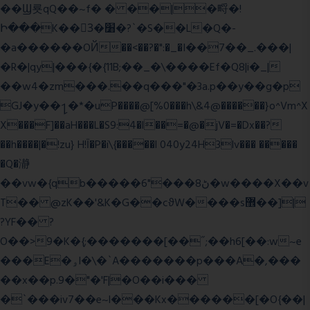
��Ϣ룟qQ��~f� � ��|�㽟�!
Ի���K��3ٓ�׸�?`�S��L�Q�-
�a������OЙ��<��?�":�_�I��7��_.���|
�R�|qy|���{�{11B;��_�\����Ef�Q8|i�_|
��w4�zm���.��q���"�3a.p��y��g�p
GJ�y��႑�*�uP����@[%0���h\&4@������}o^Vm^X
X���F]��aH���L�S9:4�l��=�@�jV�=�Dx��?
��h����|�!zu} H!Ī�P�i\{�����l 040y24H3lv��� �����
�Q�瀞
��vw�{qb�����6"���8ڻ�w����X��v
T�� @zK��'&K�G��cϑW����s޾��]|
?YF�� ?
O��>9�K�{;�������[��˝;��h6[��:w~e
���E�ۅl�\�`A�������p���A�,���
��x��p.9�"�'F|�O��i���
�`���iv7��e~l���Kx������[�O{��|