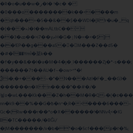
�R�o�u��w�ر�l� !�c� �
�0���o��������k��<����m
�qh���=�S��&��$��WDI�[R !r�u�_q
�(���»J�I��mΑLtbC��
��3�ߘ��>i7��yޠH�G�ٳN�=�<�$]
�i�!EP��g���aS��M���Z��d5�
�#�ΐ��YmÌ�棻k��
�f�y��&��l�a�M�4�j�ˎī������Zj�*-s���;
������7t� �AU�f~�ow>^*�!
Ѯi�;�+���~�"�N���AƶI�F�_��G3�
������n�Xn��;��"��#�/�
뇧o�wL���Kk���Z�h��M�R�Q˶�(�ɛ���
nn�k9:��%��G�߿�n^�;R�<����6���~
Gc�(Rw���r��*o�X������!�NNv4̙<�IG
B�TC�����/�BĜï/
�|M�������/x�b�"�o�Scf���[p�г�%;