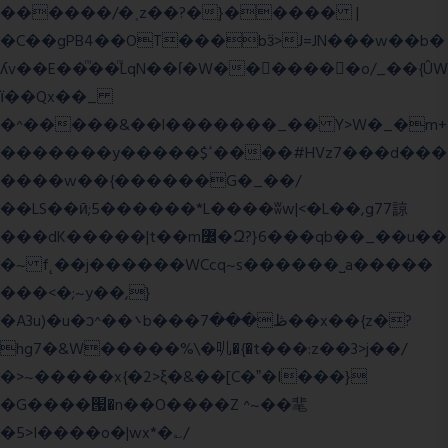
������/�˱z��?�}����� |
�C��gPB4��OT���bӟ>J=JN���w��b�
ʎv��E��ͫ��ͫLqN��ſ�W���ً����o/_��{ÛW
ї��Qx��_
�^�����&��l�������_�� Y>W�_�m+
�������y�����$ߵ����#HVz7���d���
����w��{������G�_��/
��LS��ӣ;5������*L����ʬw|<�L��,g77諒
���dK�����|t��m߼�Զ?}6���qb��_��u��
�~ f˛��j������WCcq~s������˽a�����
���<�;~y��,}
�A3u)�u�ͻ^��܌b���ڟ���7��x��{z�?
hg7�&W�����%\�䶷�{�t���:z��3>j��/
�>~�����x{�2>ξ�&��[C�ˮ�I���}
�G����՗�n��O����Z ^~��靟
�5>I����o�|wx*�؎/