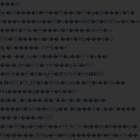
���A?
Iۭѡr�����$�����U��g�$k���V�5�
^���m���ߙd���x���hM�X�Rw�IO�m
���6�RL����U�T�j��;�h4:l�\n
6�����m�f�� ��K�4tg���N�\/
뷆;�C�����~?2y��t
{��~��,zvj��l���a�� Y�x��}
��{�ڮ�'Z����
ջ4E1�n'
�Nll���0�Ng�륽Vr% �4���5
�.��#}.�TZݩ�K�9&�Eze6�.��ŀ��v��
PЫ�����g���ߒ�Fj��N.?
�{��_�h���,��^��C�c�,'��ͦ�h�-
����6�%?f��nO7 g�� �S���:K�.(��C����
I��"�7 ���ڎ�
�U�f�p����ah �j��Bs�D���Ep�
j�i��r��,Gkp��.ҙ������F��1+��