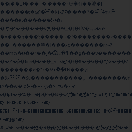
��j��_I�i��~�l����z۞�r}{��濎�|
�.�����:�@]��ɮfk77�.���Ʒ�4 4mt|
����e\�������/
��"������9��W_�]�ͮV�Lݽ�n^
�o���g���';�����~�{��������x����
��_������竽�I���xo�������nr~?
��m%�U��^��]�Ѿߟ�2��g���v�������
��}"�ٗp�6nn����_v~5{�{�߿��G��G���/
�������d�*>�Ջ+��FN���y|
�9x^�Su�����������ۏ_��������JY
L>��w�ˋoi�={$�>_fG� ?
s�Ipt��%�f{�|t�>:�ϴ�w�n��,��ûo���������
��h��x�~�Nz�����/
�7��_�~�~��������E������_o�������v��;��9_�^Q^��:���
��]@���}
ݏ_ʡ�~w����B�j��b��l{���n�;Ϯ��