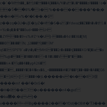
c�`�ۨWt��_�i;8����4[���A/'K�!u�U�*����zi'����ٵo�
�؆��8%� t�;*b��������*��j�
��m�:v%�1�E��,�$
z��zq�ůU�u]E�)yZ�Hׇ�5�a{�Ydwaȥ��Z��h�v�t.:�
='6z�q�;�r�*��ȍud>���<LH
�;ZY��r�9=s%#Z^ҡ�U}-���a�4d ��3&�[M|
��©��:��N; ,)2���(��M'
qS�3:5PS"8`a�\h�y�MhS�'��2r�x���h[����XGf�]�Ja�o
%@����9��M�8 <� R�U��V�*���c
���n⯸�q��4��yg426�
���_����Y�E�4Ɨ�ex�&_<�������#�EP��P[��<��H�A��[G6
�}6<] ���H�}L�����x'�k��83僒
����mf ��F�0n5�!
�H�0��T�o������n4�@ď
�ba޲�,�qv}�
v����+=Bg����2���YDd{�OB#�'Τ3���