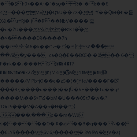
��$h0<��A^�ʿ�sƍ�R� �͗k��8
4~��� Mv|�QъU��7X�. 'Ү��ԚM�h�돝
X&�.rYRj�.{�R'��NbV����I쯆
�d�ŽU��� g�B1Kf�̈́�
�>�����DR����7h
��fA6�k�
�Oz:��S٤���
��/8�y���=ca�Q�E��BŒ�.�0�� 6�
F�nk��ۦ���ҢG(���4�T?
��i1�&f��9�x2Zn)�}M3i�ǮM4�M|��h拟!
�����/M'Pb^jO��e�z5�(�]Yfe/����F�閦
���4\'����u���]��{Ȕ�V+���Tq��q?
����M��S>T\$�bM�U���05t7�w�.?
TGnPi���V�A��n�H��ᐣ
:���.���p��m�WJi
ѕ������O� R�@��8�g���N��
�6LŸ5����\\6vi6/����� 3WěW�V�a}