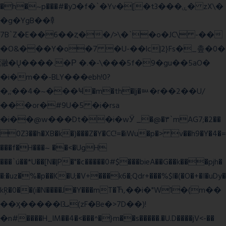
�h�~p���#�yכ�f�`�Yv�[�t3���ۑ� zX\�
�g�YgB��龺
7B`Z�E��6��ȥ��/>\�`�o�JC\ -��
�O&���Y�o�7 �U-��lc|2}Fs�_촢�0�
瀜�Ų����.�Ρ �.�-\���5f�9�gu��5aO�
�i�m��-BLY���ebh!0?
�,;��4�~���Ҹ�m�th�|j�ᇞ�r��2��U/
���or�#9U�5 �i�rsa
�i��@w���Dt��i�wӰ _�@�٣`mAG7;�2��
0Z3��h�XB�k�)���Z�Y�CC!=�iWu�p�> v��h9�Y�4�=
���f�H���~ ��<�UgH
���`ú��*U��[N�|P�"�c�����0#$���bieA��G��k���pjh�
�:�uz�%�p��K�U;�V+���k6�;Qdr+���%$l�(�O�+�I�uDy�
kŖ�0��(i�N����J�Y���mT�Ћ,��i�"W1�(m��
��ӽ�����l3ܝ(zF�Be�>7D��)!
�n#����H_lM��4�<���^�}m��s�����.�U.D����jV<-��