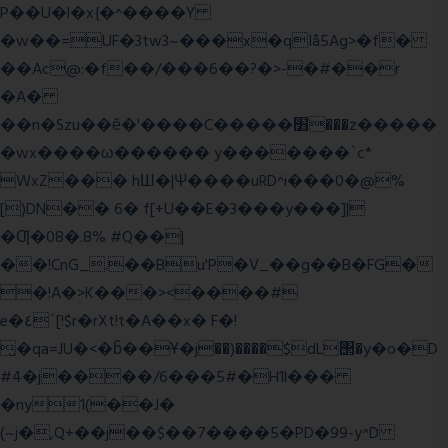
P��U�l�x{�^����Y
�w��=UF�3tw3~���x�qIå5Ag>�f�
��Ac@:�f��/���6��?�>-�#��r
�A�
��n�Szu��ӗ�'����C�����׻���z�����
�wx����ω������ y�������`c*
WxZ��� hШ�|Ψ����uRD^i���0�@%
[)DN�� 6� f[+U��E�3���y���]|
�Ƣ�08�.8% #Q��|
��!CnG_.��Bu'P�V_��g��B�FG�
�!A�>K���><����#
e�٤`[!$r�rXt!t�A��x� F�!
̮�qa=JU�<�b̃��Ұ�j��)����$dL΢�y�o�D
#4�j����/6���5#�H1l���
�ny1(��J�
(~j�,Q+��j��$��7����5�PD�99-y^D