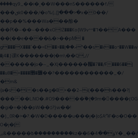
����qy9_��i�˻��W���n5������f/
���ٯk0���/�o%{߸[|���>�x�0��/
��p��%���Wa���酴�
��Ԗ�~��~���xOIŻ���Ko{W9v^^�ד��A���
��(��e����ܞ�>��pΜ �
g���X���ߴ��=E��>��އ��ן"��s�k��o^��W��w
�j4�.}课K�������|�m\��Q,//
������|o�~_�X|������՗�7��/F���6��|
��u8�=����߼�޾��?������������_�/
�m&
{a�s�i�s��g�B×��2~i(���h���?|
�����L.NO�.#O9�����ۙ�{�9m��ً���ӷOG
�gi�=
�{��pW��ݿ?}w��!
�)_0R�>�?.�W�D�����u���j�{o$A֏F�o�O��
O�j�|
߿�����&ۻ����ۛ�����kz��ۋ��4�6Y�_��/