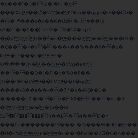
�e���"�U�ǀ &�!�H, �g/
���%v]��گ�W�(�̟�Õ�Ԃ��g,g}k�r5��ĲG�]
��`f'���s�x��K�U.ʬ�ۃ#��旼
qY��r�5��[F� Ŝ�"#�-gZ?
�j�p NTH��$�E������k���H1 �
�C�� �<�K����+��%���?��u�
K<����]'��
Փ�:��'�Q>����VVg�e#?
�����Q�]�JT�݁c�%0�R��
}G��˂IŀA�{A0��0M��$�qu|
����v5��a��-��7;*�b�裕{���ً
�:����0'�J��p�KR����e~�d
�1ME[���$a��M
5L΋�����.��'h��L�M��Ɖ�Y
���0˂����������L�%���W�dO.���
�U�4%n��u��r�Fw1��2Ɠ�C�A���