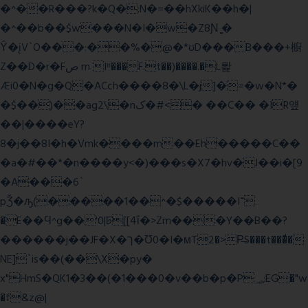
�^��R���?k�Q�:N�=��hXkiK��h�|
�^��b��$w���N�I�w�Z8Ɲ ͚�
Ŷ�įV`O���:��%�@�*ʊD���B���+櫥
Z��D�r�Fص m Iʶ���F.t��)����.�L뢅
Æi0�N�g�Q�ACch����8�\L�j]�=�w�N*�
�$��)��ag2\�nک�#<� ��C�� �IR얲
��|����eY?
8�j��8I�h�Vmk����m��Eh�����C��
�a�#��*�n����y<�)���s�X7�hv�J��i�[9
�A���6`
pǮ�ԡ(�����1��^�$�����I־
�E��Ϥ^g��'0|ꠓ[[4ΐ�>Zm���Y��B��?
������j��JF�X�ך�Ʊ0�I�мT2�>P̶S���t���ͩ�
NE]`is��(��\X�py�
x"HmS�QK1�3��(�1���0�v��b�p�P؃;EG�"w
�f&z@|