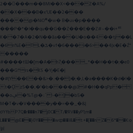
2�����m��8Ml��X<��� Z�A%/
��X���B�x'UE��֔2���
����@�NiO®�w� B�uv�p����
���P�*�I��qu��G��Z��� E��Z#~��i+ᄐ
K��7�A�2�N��ăa���U�ɢ��4��tj��L
�6n%E�TL�ݎ�vf�6���i�6>��4|x�E�Ź"
�����
#����tƜ�[m�A�h7̥���_*��H��t�;�e0
���G܊rs�֗KS �Yj�E�|
�#|Y��E��&>�.:��)�;�,L�a����K�d�I�
t�O͖z5��,�'�b����@3#�H��qPp�
��oڥ�%T@�::` !-�]�b5�
M�T�v�V����y��=��_�&|
σYfbP7Q�r���n7�j0C�T/�!RV��yP1;m�
L��'�@E��}0Y���wȹ�l�I&�t:+�[��nZ�6*��K:o
늵