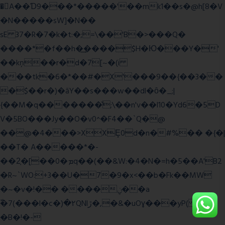
�A��Ɗ9���*�����'��mk1��s�@h[8�V
�N�����sW]�N��
sE 37�R�7�k�t:�;=\��'B�>���Q�
����*�f��h�͢����$H�Ю���Y�'
��kņ��r�d�7[~�(i
���tk�6�*��#�X'���9��{��3��
�$��r�)�āY��s���w��dl�ȏ�_;|
{��M�q�������̆;\��n'v��l10�Yd6�5D
V�5BO���Jy��O�v0^�F4��`Q�@
��@�4���>XXȨ0d�n�#%�� �{�|
��T� A�����*�-
��2͔�[��0�ܡq��(��&W:�4�N�=h�5��A'B2
�R~`WO:+3��U�7�9�x<��b�Fk��MW
�~�v�!�� ����ݧ��a
ّ�7(���l�c�)�۲QNlڙ�,�&�uOɣ���yP( z�D|
�B�!�-