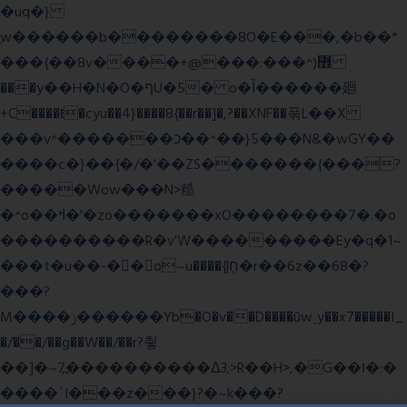
�uq�}
ֲw������b��������8O�E���,�b��*
���{��8v����+@���:���^)޾
���y��H�N�O�ףU�5� o�Ȉ������廻
+C����ŧ�cyu��4}����8{��r��]�,?��XNF��푺L��X
���v^�������כ��^��}5���N&�wGY��
����c�}��{�/�'��ZS�������{���?
�����Wow���N>糙
�^o��ߞ�'�zo�������xO��������7�.�o
����������R�v'W���������Ey�q�1~
���t�u��-�� o~u����{|ח֧�r��6z��68�?
���?
M����ݫ������Yb�O�v��D����ûw˯y��x7�����I_
�/��/��g��W��/��r?쵷
��]�~7߽����������Δ3;>R��H>,�G��ו�:�
���� `I���z���}?�~k���?