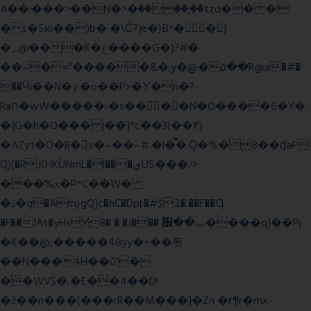
A��:���>��N�>�ٝ����;��tzd�� �!
�s�5ю��)b� �\Ĉ?)e�}B^��}
�_@���K�ݝ����G�)?#�
��~�="�����&�;y�@�۵��R@a�#�
��Ӵi��N�y;�o��P>�ϒ�n�?­
Raח�wW�����˫�s����N�O����6�Y�
�{G�h�O��� |��]*c��3(��٣}
�AZyt�O�R�v�~��~#.�l�̿�.Ԛ�%� 8��ʠaP
Q)[�R.KHKÙNmL�l���ېU5���/>-
���%x�P^C��W�
�ݙ�q�Am}gQ]c�hC�Dp|:�#$2�.��F��C|
�F��JAt�yHsY8� � �J��� ب��׼����q]��Pj
�K��@,�����48yy�+��됫
��N���4H��ů'�
��WV$�,�E��4��D!
�3��n���(���rR��M���]�Zn �ғ¶r�mx-