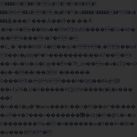
����l����c�TY���W�S�?
���O>��2���q���rz�����/'�������*8�o�
���矗���;T:���ᒎt��吁�� �'�.Ὰ
.�3�+4�e��Mm��#D2v�����Cv�A9�
�j�S���>�7� �
�C_�`���KOB`X���qU�T<�,�K��lo8
8��t�pW(�F�'>��������j��iA7���h
��=�x�\n�/o�L'@��ȄH�7P_LH��m�a�2׀Ǫ�nO
�p�-���t��Q9`�l����i�
O���RE�J}Ve ���H�S)h]��BAq謪
��xTa75�,U�V��
���VC]}U?!#��
��(�[�k���
��?
�m��5�g�"�ѩsw���8c��rt���do*��;���
�c�#�޳�ͯ������=���7�sO{��ğPݿ�=�)z
V�������Y4p�.�ϟ������w�f��4>�Bh�
�w���# # "�