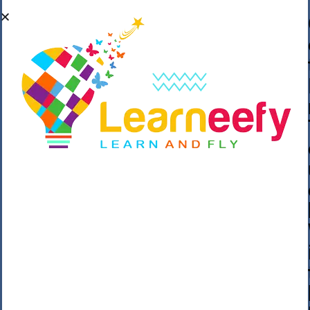
��o��C���ǡ���,����*�3��#eۧ_>\��z
�K{DQg�Ϯ��]u��3o�V~�/��@��??
����Y�]�s�n���s
h_��������/
����p��|
��^��������$��ٽ�P���~��4���Snn^
$ ����Ogy/|>ڿ|�I��'A�n��1�$�}
�__�ߝ�~�Α/'��8_@A�m~�Wѻ�ׯ�9|9+>�>�
=c"'��K���X�:��?j�ԫ��-
����������y���mK���?/
���|y���������_N $��!8w�//
���[��}��As���3�P�k��{_?
�_o�k�e����^8{��տ���޾���
i������2<�2��3>��Η�Ņz������:��^��
��_��~�9_Oz��9l�����O��Ż˗����
)�4޽��-����n�����y�^m��݆{ڧ�/
�o�m��"x�۝(�����Żo���Wm)��_~�S�