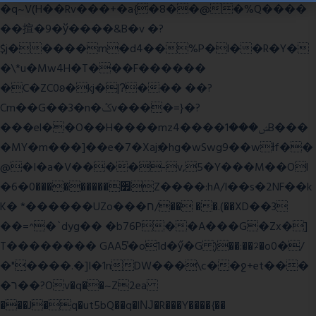
�q~V(H��Rv���+�a{�8��@�%Q����
��揎�9�ў����&B�v �?
$j�����m�d4��%P�l��R�Y�
�\*u�Mw4H�T���F������
�C�ZC0ʚ�kj�|?ͮ��� ��?
Cm��G��3�n�ݣv����=}�?
���el��O��H����mzݾ���1����4B���
�MY�m���]��e�7�Xaj׃�hg�wSwg9��wƗf��
@�I�a�V����-v,5�Y���M��Ol
�׿���������0�6Z����:hA/I��s�2NF��k
K� *������UZo���ח/�� ��.(��XD��3
��=^�`dyg�� �b76P��A���G�Zx�]
T�������� GAA5̔�o1d�ӳ�G )��:��ℱ�o0�/
�"����.�]I�1nDW���\c��ջ+et���
�ר��?Ov�q��~Z2ea
���J�q�ut5bQ��q�lǊ�R���Y����{��