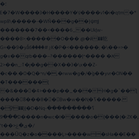
�؛
E�7�W����3�H����Y�\l����v1�i�qtm�°
wp8\�����-�WŇ���g��}ψɱ|
�������7��<���
�6_��Uk|w-
����8>:������O��� @�ӣ��䢀
G=��9�yǻٷ#����6K�P�<������; �\��=>�
g�x��qrb���~א� ����^|������?
2>��n_:T�j��g��X��3�\x��Z-
�c��.�O�Q�^n/�,�rww�g�/�ۧg��yvr�ON��
�T������(
�&����4>���p��_���H�g�`��ƪ
����8َ���8� �󳳦Bw�w��Nֻ�ߖ�����.
�ў!��}|�D�Nqߖ���������-
���9D����n�̶wc�l�֑����o�{���{�:ZK�,
't��>͍ى�ݝ�/
���ǙQ�z�o����Ļ>����w�sHa��E��