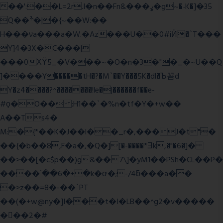
��':��L=2r.I�n��Fn&���ߩ�g~�˴K�]�35
Q��ׯ�|�{~��W:��
H���νa���a�W.�Az���U��0#iӤ�`T���
Y]4�3X�C���|
���0ХΫ5_�V���~�O�n�3�"�_�~U��Q
]����Y�����tH�?�M`��Y���5K�dl�Ъ꼼d
Y�z4����?^�������!le�|������f��e-
#ϙ�O�� :H1��`�%n�tf�Y�+w��
A��Ts4�
M:�{*��K�J��l��_r�,���J�t"�
��{�b��8,F�a�,�Q�][�-����*Ǝk,�"�6
�]�
��>��[�c$p��)g&��7\]�yM1��PSh�CL��P�
����՝��6�+�k�ơ�;-/4ƃ���a��
�>z��=8�-��`PT
��(�+w@ny�]I���t�I�LB��^g2�v�����
��ٕ�2�#