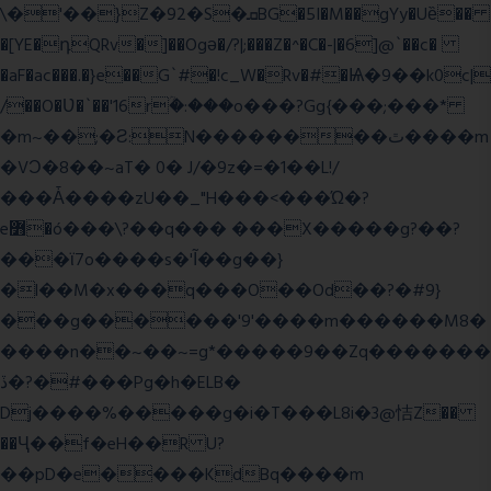
\�'��}Z�92�S�ܩBG�5I�M��gYy�Uȅ��
�[YE�դQRv�]��Ogə�/?|;���Z�^�C�-|�6]@`��c�
�aF�ac���.�}e��G`#�!c_W�Rv�#�Ѩ�9��k0c|
/��O�Ʋ�`��'16rؒ�:���o���?Gg{���;���*
�m~��;�Ƨ:N��������ٿ����m
�VϽ�8��~aT� 0� J/�9z�=�1��L!/
���Ǡ����zU��_"H���<���Ώ�?
e߻�ó���\?��q��� ���X�����g?��?
���ϊ7o����s�'Ĩ��g��}
�l��M�x���q���O��Od��?�#9}
���g������'9'����m������M8�
����n��~��~=g*�����9��Zq�������
ڏ�?�#���Pg�h�ELB�
Dj����%�����g�i�T���L8i�3@恄Z��
��Ҷ��f�eH��R U?
��pD�e����KdBq����m