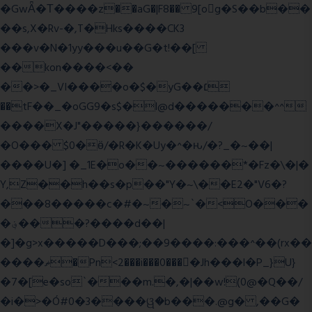
�GwǞ�Τ����z��aG�|F8�� 9[og�S��b��
��s,X�Rv-�,T�Hks����CK3
���v�N�1yy���u��G�t!��[
��kon����<��
��>�_VI����o�$�yG��׆
��tF��_�oGG9�s$�l@d�������^^
����X�J"�����}������/
�O��� $0�ӫ/�R�K�Uy�^�ԋ/�?_�~��|
����U�] �_1E�o��~������*�Fz�\�|�
Y,Z��h��s�p��"Y�~\��E2�"V6�?
���8�����c�#�~�~`�<O���
�؋���?����d��|
�]�g>x�����D���;��9����:���^��(rx��
����ޡ�Pn<2���i���0���𩆿�Jh���l�P_}U}
�7�[e�so`���m.�,�|��w!(0@�Q��/
�i�>�Ó#0�3����ୱ�b���.@g� ,��G�