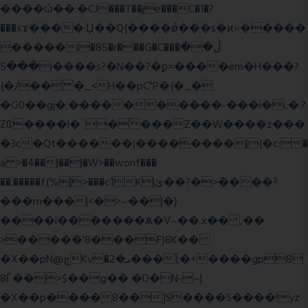
����ώ��:�CJ���T��je���C�1�?
���xϫ����:Џ��Q{����ǿ���s�ϰ=�����
�����l�85�r���G�C���ڵ��
���5i����s?�N��?�ϼ=����em�H���?
{�/�� �_<H��pC"P�{�_�
�G0��gj�;����������-���i�i,�:?
Zß����l�`����Z��W����z���
�3c�Qt������ן��������|{�c:�
a >�4��|��|�W>��wonf���
��.�����f{%|>���c1K|ئ��?�>����?
���m���|<�>~��|�}
����i�������ѫ�V~��.x�� ,��
>�����'8���F)8K��
�X��pN@ڇKv�ܝ�2���Î;�+����gp8
8Ѓ��>$��g�� �D�N-~|
�X��p����8��]S����S����!yz