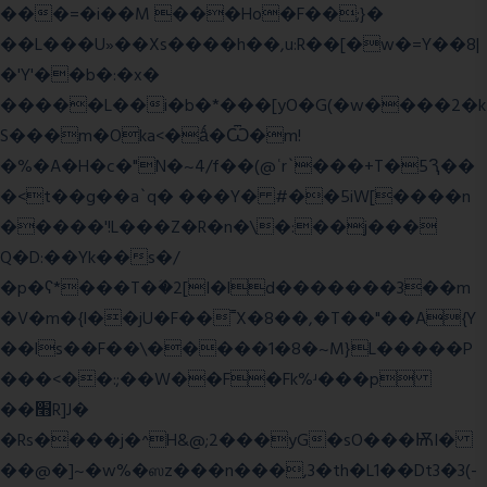
���=�i��M ���Ho�F��;}�
��L���U»��Xs����h��,u:R��[�w�=Y��8|
�'Y'��b�:�x�
�����L��i�b�*���[yO�G(�w����2�k
S���m�Oka<�ǻ�Ѿ�m!
�%�A�H�c�"N�~4/f��(@ʿr`���+T�5Ԇ��
�<t��g��a`q� ���Y� #��5iW[����n
�����'!L���Z�R�n�\�:��j���
Q�D:��Yk��s�/
�p�ʕ*���T�ؘ�2[I�ld�������3��m
�V�m�{I��jU�F��˭X�8��,�T��"��A{Y
��ls��F��\�����1�8�~M}L�����P
���<��:;��W��F�Fk%ʴ���p
��׫R]J�
�Rs����j�^H&@;2���yG�sO���ѬI�
��@�]~�w%�ஸz���n���,3�th�L1��Dt3�3(-