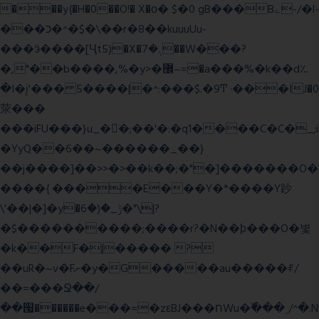
���y{�H�0��O!� X�о� $�0 gB���Bے-/�l-
���כ�^�$�\��r�8��kuuuUu-
���ӭ����[Ҷt5)�X�܉�7��W���?
�,"��b����,%�y>�޼~=�a���%�k��d؉
�I�į'��� 5����|�^:���$.�9Ͳ ·���IJ�0
荥���
���iFU���}u_�
�;��'�:�q1����C�C�_;i
�YyQ��6��~������_��}
��j����]��>>�>��k��;�"�]�������O�
����{ ����E���Y�*����Y䟞
\'��|�]�y�ݱ_�(�6�"\|?
�$����������;����r?�N��ϸ���O�볓
�k��F�|����� ?
��uR�~v�Fށ�y�G�����au�����ꑷ/
��=���Ջ��/
��՗������e���=�zεBJ���חWu�߰���˯/^�.N