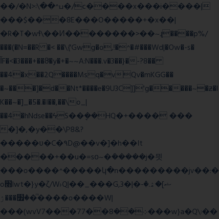
��/�N>ߎ^��\܃�/c����x���i����|
���$���ܿ8E���O�����+�x��|
�R�T�wɬ\� �И��������>��~ɻ����p%/
���(�N=��R �< ��\{'Gwg�o,!�^�#���Wd|�Ow�-s�
ĬF�<�3���+��8ͣ�y�+�~~A:N���.v�3��}�-?8��
��4�x��2Q����Msq�vQv�mKGG��
�~���]�d��Nt*����e�9U3C]]'g�����~�ƶ�l
K��~�]_�5�.�I��,��\o_|
��4�hNdse��ϟS��ܷ��HQ�+���� ���
�]�,�y��\P8&?
�����ʋ�C�۹D@��v�]�h��It
�����+��u�=sο~�ܿ�����j�믯
���o����^�����կ�n���������jv��:�
o׫lwt�}y�ζ/W˫Q|��_���G,3�|�ޝ]�ۿ.�-
�׿���ۯ�ͫ����o����W|
���(wvV܀��8��77���7���w}a�Q\܃��