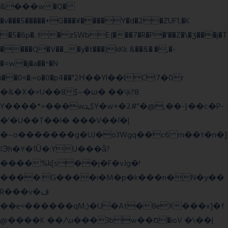
&���w�Q�
�v���5�����+G���¥����Y�d�2�ZUF1,�K
�5�6p�..t�zSWbE{���7�R�P�'��Z�\�ʒ���j�T
����Q�V��_�y�t���)kKk &��&�.�,�-
�=w�j�a��^�N
i��0<�:=o�0�p4��"2Η��Yl��lC!7�0r
�&�X�=U��8$~�ω� ��\k?8
Y����*=���wܛ$Y�w+�2#"�@,��-}��c�P-
�'�U��T��l� ���V��ľ�|
�~o�������g�UJ�o3Wgq��c6 m��t�n�]
IЭh�Y�1Ȕ�:YU���ǟ?
����%k[s��j�F�vJg�!
����.G����i�M�p�k���n�N�y��
R���v�ڤ
��e<������qM;)�U�At�8eX���x]�f
@����K ��/\u���3bw��מ�ioV �\��|