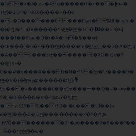
�1V�>�J�,z~�4g�����rf�>���]m~�
T�q Qf'�`HGX�;���+��q
�~�O������8���B@t� %BF�-yJm�!
�|��" =�8�����Ya��fz`� ޶��E`�0}
���1��6@a�Ȍ�r�4�^'g�&��yr}|
�tE���]�n�+���I����h{�_̣��2�#� q
�A��``���zx!:������,�XG� Qx�
?
�r#-�
C��#�c���#���D�N�^"N�3p�"v����0�
�V�}�ey@�����߾?��
9q���ޣ�����L��pQx���^^��;Q�~�~=y��
$9hj�D:���IS�#�<@ԃY�
�-+ssS23�IC��+59� �u���tJǏ��}p
d����;Z�O���:�����<�f�#@
tbVĞ���������2^�p0����9�6���1��
=!Ǎ��*J�w�