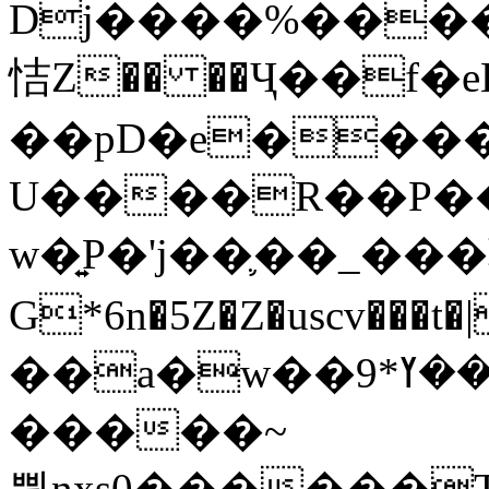
Dj����%����
恄Z�� ��Ҷ��f�
��pD�e���
U����R��P��
w�͍P�'j��֛��_�
G*6n�5Z�Z�uscv
��a�w��9*܂��ߌ�#�"=�z/no^}}
�����~
쀢nxs0������T