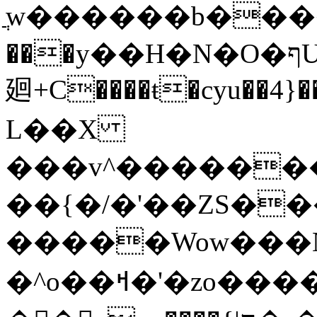
ֲw������b���
���y��H�N�O�ףU�5� o�Ȉ������
廻+C����ŧ�cyu��4}��
L��X
���v^�������כ��^��}5���N&�wGY������
��{�/�'��ZS�
�����Wow���N
�^o��ߞ�'�zo�������xO��������7�.�o����������R�v'W���������Ey�q�1~���t�u��-