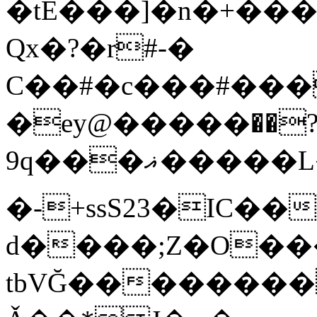
�tE���]�n�+���
Qx�
?�r#-�
C��#�c���#���
�ey@�����߾?��
9q���ޣ�����L��pQx���^^��;Q�~�~=y��$9hj�D:���IS�#�<@ԃY�
�-+ssS23�IC��
d����;Z�O��
tbVĞ��������