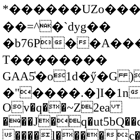
*������UZo���ח/�� ��.(��XD��3
��=^�`dyg��
�b76P��A��
T��������
GAA5̔�o1d�ӳ�G )
�"����.�]I�1n
Ov�q��~Z2ea
���J�q�ut5bQ��q
����l����c