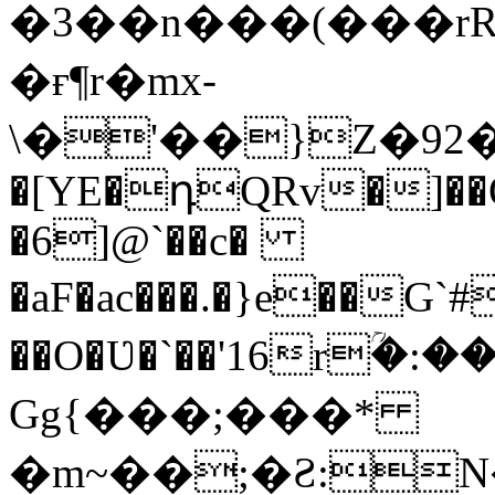
�3��n���(���r
�ғ¶r�mx-
\�'��}Z�92�S�ܩBG�5I�M��g
�[YE�դQRv�]��Ogə
�6]@`��c�
�aF�ac���.�}e��G
��O�Ʋ�`��'16rؒ�:
Gg{���;���*
�m~��;�Ƨ:N������