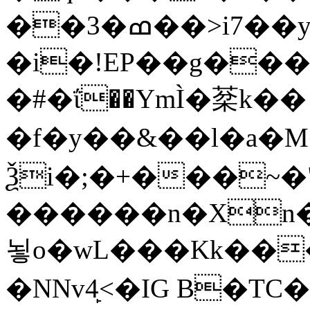
��3�ߘ��>i7��yޠH�G�ٳN�=�<�$]
�i�!EP��g��
�#�ΐ��YmÌ�棻k��
�f�y��&��l�a�M�
Ѯi�;�+���~�
������n�Xn�
뇧o�wL���Kk���Z�h��M�R�Q
�NNv4̙<�IG B�TC