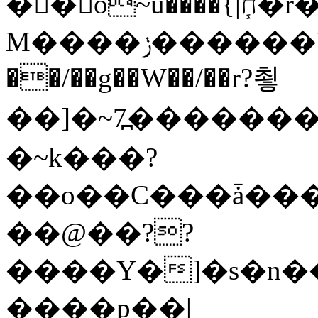
�� o~u����{|ח֧�r��6z��68�?���?
M����ݫ������Yb�O�v��D����ûw˯y��x7�����I_�/
��/��g��W��/��r?쵷
��]�~7߽����������Δ3;>R�
�~k���?
��o��C���ǡ���
��@��??
����Y�]�s�n�
����p��|