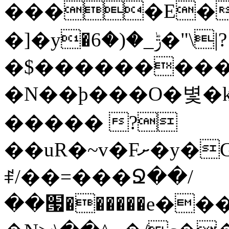
����E��
�]�y�ݱ_�(�6�"\|?
�$���������
�N��ϸ���O�볓�
����� ?
��uR�~v�Fށ�y�G�����au�����
ꑷ/��=���Ջ��/
��՗������e���=�zεBJ��