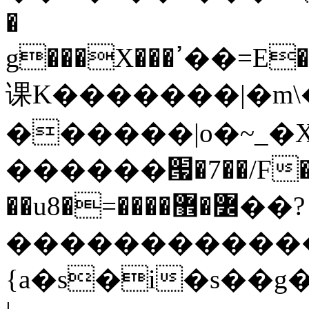
�
g���X���ߴ��=E��>��އ��ן"��s�k��o^��W��w�j4�.}
课K�������|�m\�
������|o�~_�X
������՗�7��/F��
��u8�=����߼�޾��?
������������
{a�s�i�s��g