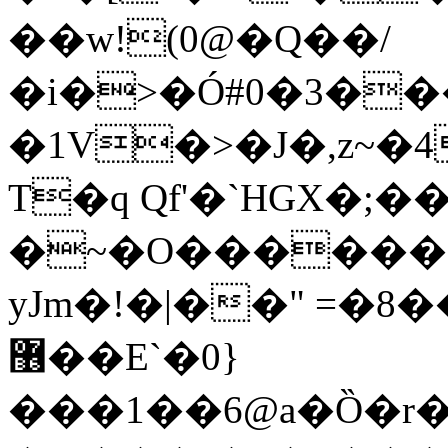
��w!(0@�Q��/
�i�>�Ó#0�3�
�1V�>�J�,z~�
T�q Qf'�`HGX�;�
�~�O������8
yJm�!�|��" =�8
޶��E`�0}
���1��6@a�Ȍ�r�4