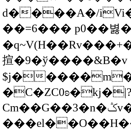
d����A�/iVi
��=6��� p0��볋
�q~V(H��Rv���
揎�9�ў����&B�v 
$j�����m�
�C�ZC0ʚ�kj�|
Cm��G��3�n�ݣv����=}�?
���el��O��H����mzݾ���1����4B����MY�m���]��e�7�Xaj׃�hg�wSwg9��wƗf��@�I�a�V����-v,5�Y���M��Ol�׿��