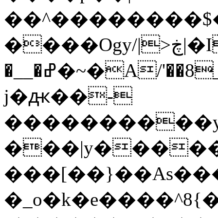
��^��������$��ٽ�P���~��4���
����Ogy/|>ڿ|�I��'A�n��1�$�}
�__�ߝ�~�Α/'��8_@A�m~�Wѻ�ׯ�9|9+>�>�=c"'��K���X�:��?
j�ԫ��-
����������y
���|y������
���[��}��As���
�_o�k�e����^8{��տ