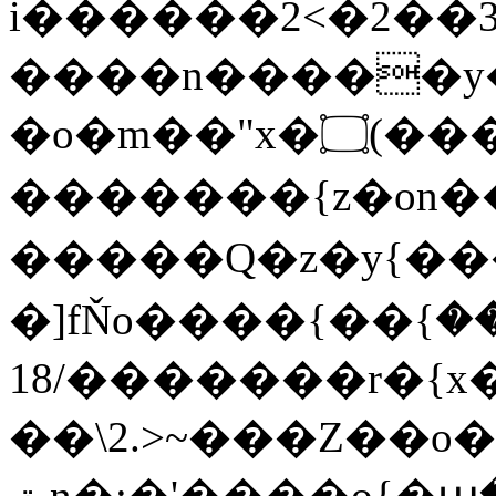
i������2<�2��3
����n�����y�^m
�o�m��"x�۝(�����Żo���Wm)��_~�S�
�������{z�on
�����Q�z�y{����}|q�
�]fŇo����ݗ����_���}��}
��/18�����r�{x��
��\2.>~���Z��o
ٽn�;�'����o{�պ�-w/