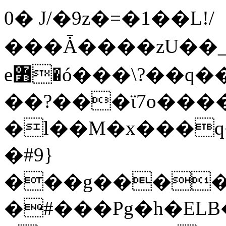
0� J/�9z�=�1��L!/
���Ǡ����zU��_
e߻�ó���\?��q��� ���X�����g?
��?���ϊ7o����
�l��M�x���
�#9}
���g�����
�#���Pg�h�ELB