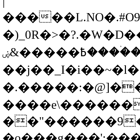
|
�����L.NO�.#O
�)_0R�>�?.�W�D�
߿�����&ۻ����ۛ�����kz��ۋ��4�6Y�_��/
��j��_I�i��~�l
�.�����:�@]��
����e\������
��"������9��W_
�o���g���';��