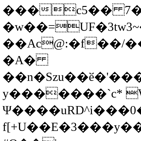
���c5�� 7�
�w��=UF�3tw3
��Ac@:�f��/�
�A�
��n�Szu��ӗ�'����C�����׻���z
y�������`c* 
Ψ����uRD^i���0
f[+U��E�3���y��