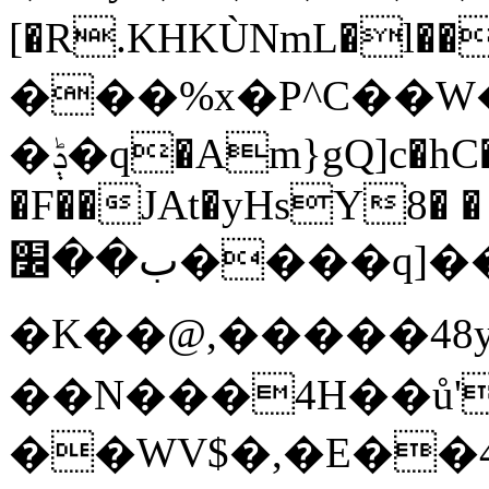
[�R.KHKÙNmL�l���ېU5���/
���%x�P^C��
�ݙ�q�Am}gQ]c�hC�Dp|:�#$2�.��F��C|
�F��JAt�yHsY8� �
ب��׼����q]��Pj
�K��@,�����48y
��N���4H��ů'
��WV$�,�E��