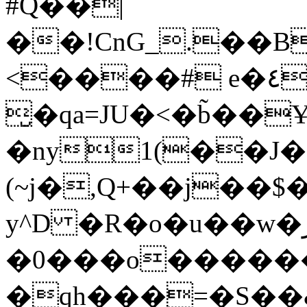
#Q��|
��!CnG_.��B
<����# e�٤`[!$r�rXt!t�A��x� F�!
̮�qa=JU�<�b̃��
�ny1(��J�
(~j�,Q+��j��$
y^D �R�o�u��w�ر�l� !�c� �
�0���o�����
�qh���=�S��&