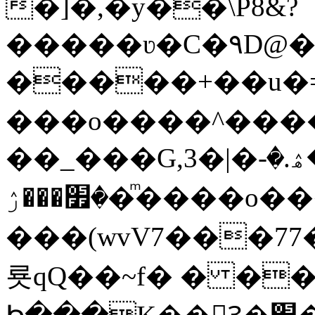
�]�,�y��\P8&?
�����ʋ�C�۹D@��
�����+��u�=s
���o����^�����կ�n�
��_���G,3�|�ޝ]�ۿ.�-
�׿���ۯ�ͫ����o����W|
���(wvV܀��8��77���7���w}a�Q\܃����Ϣ
룟qQ��~f� � �