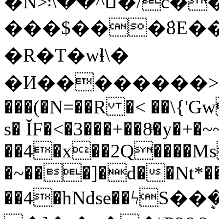
�N>ߎ^��\܃�/c����x���i����|
���$���ܿ8E��
�R�T�wɬ\�
�И��������>�
���(�N=��R �< ��\{'G
s� ĬF�<�3���+��8ͣ�y�+
��4�x��2Q����M
�~���]�d��Nt*���
��4�hNdse��ϟS