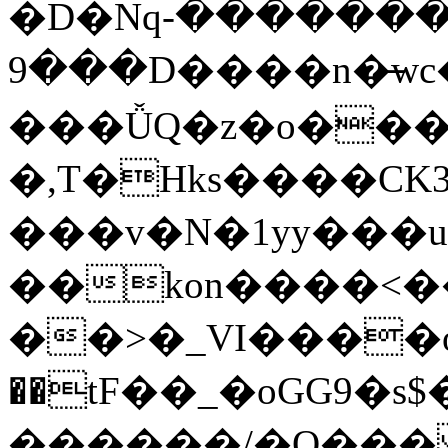
�D�Nqߖ���������-
���9D����n�̶wc�l�֑����o�{���{�:ZK�,'t��>͍ى�ݝ�/
���ǙQ�z�o����
�,T�Hks����CK
���v�N�1yy���
��kon����<�
��>�_VI����o�
��tF��_�oGG9
������/�O��� 