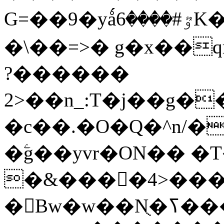
G=��9�yǻٷ#����6K�P�<������;
�\��=>� g�x��qrb���~
������?
2>��n_:T�j��g��X��3�\x��Z-
�c��.�O�Q�^n/�
�ۧg��yvr�ON�� 
�&����4>��
�󳳦Bw�w��Nֻ�ߖ�����. �ў!��}|