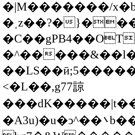
�|M�������/x�b
�˱z��?�}��
�C��gPB4��OT
�^�����&��l�������_�� 
��LS��ӣ;5�����
<�L��,g77諒
���dK�����|t��m߼�Զ?}6���qb��_��u���~ f˛��j������WCcq~s������˽a��������<�
�A3u)�u�ͻ^��܌b���ڟ���7��x��{z�?