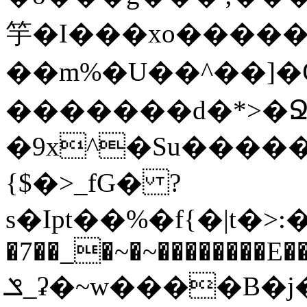
竽�I���xo������
��m%�U��^��]�Ѿߟ�2��g���v���������}"�ٗp�6nn����_v~5{�{�߿��G��
�������d�*>�Ջ
�9x^�Su�����������ۏ_������
{$�>_fG� ?
s�Ipt��%�f{�|t�>:�
�7��_�~�~��������E��
ݏ_ʡ�~w����B�j��b��l{���n�;Ϯ���uq�}