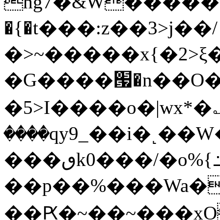
hg7�&W�����
�{�t���:z��3>j��/
�>~�����x{�2>ξ
�G����՗�n��O�
�5>I����o�|wx*�؎
����qy9_��i�˻�
���ٯk0���/�o%{߸[|���>�x�0��/
��p��%���Wa�
��Ԗ�~��~���xOIŻ���Ko{W9v^^�ד��