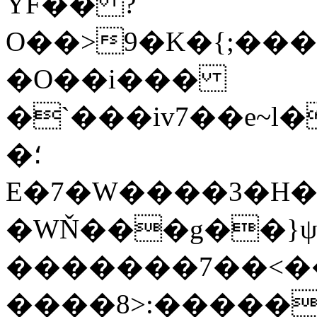
YF�� ?
O��>9�K�{;�������[��˝;��h
�O��i���
�`���iv7��e~l
�؛
E�7�W����3�H��
�WŇ���g��}ψ
�������7��<�
����8>:�����