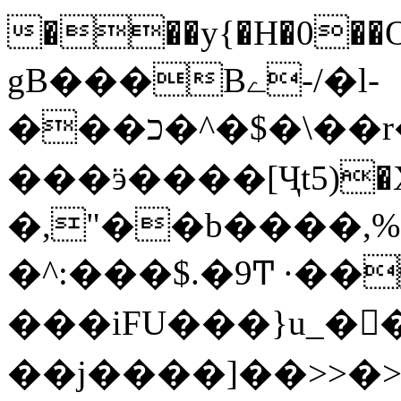
���y{�H�0��O
gB���Bے-/�l-
���כ�^�$�\��r�8��kuuuUu-
���ӭ����[Ҷt5)�X�܉�7��W�
�,"��b����,%�y>�޼~=�a���%�k��d؉�I�į'
�^:���$.�9Ͳ ·��
���iFU���}u_�
��j����]��>>�