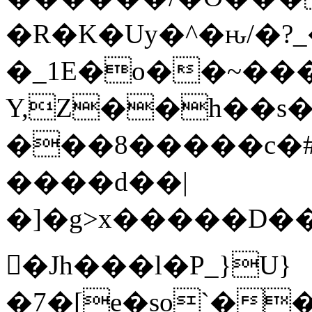
�R�K�Uy�^�ԋ/�?
�_1E�o��~���
Y,Z��h��s�
���8�����c�#�~
����d��|
�]�g>x�����D���;��
𩆿�Jh���l�P_}U}
�7�[e�so`��