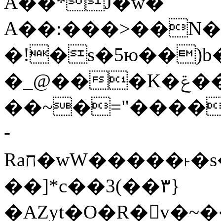
Ǎ��*J�w�
A��:���>��N�>
�!�s�5ю��)b� 
�_@���K�ݝ����G�)?#�
��~�="����
­
Raח�wW�����˫�s����N�O����6�Y��{G�h�O��� |
��]*c��3(��٣}
�AZyt�O�R�v�~�