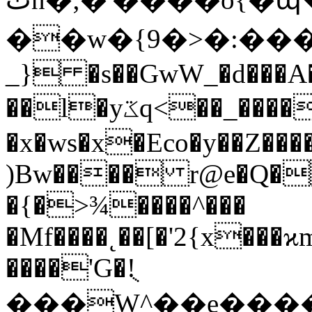
��w�{9�>�:�����>��˫
_} �s��GwW_�d���A�
��l�yػq<��_������G���W�_�z�
�x�ws�x�Eco�y��Z��
)Bw���� r@e�Q�
�{�>¾����^���
�Mf��
��˛��[�'2{x���
����'G�!ֻ
���W^��e����qP,�h�غ