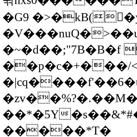
�G9 �>�kB(�ِ
�V���nuQ�>��
�~�d��;"7B�B�f 
��p�c�+���/<
�|cq����f'��6�
�zv��%?�.��M
��*�5Y�s��&*
�����*T�