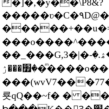
�]�,�y��\P8&?
�����ʋ�C�۹D@��
�����+��u�=s
���o����^�����կ�n�
��_���G,3�|�ޝ]�ۿ.�-
�׿���ۯ�ͫ����o����W|
���(wvV܀��8��77���7���w}a�Q\܃����Ϣ
룟qQ��~f� � �