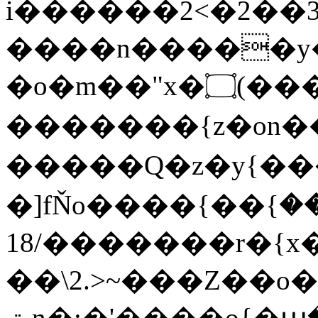
i������2<�2��3
����n�����y�^m
�o�m��"x�۝(�����Żo���Wm)��_~�S�
�������{z�on
�����Q�z�y{����}|q�
�]fŇo����ݗ����_���}��}
��/18�����r�{x��
��\2.>~���Z��o
ٽn�;�'����o{�պ�-w/