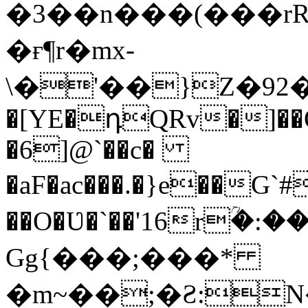
�3��n���(���r
�ғ¶r�mx-
\�'��}Z�92�S�ܩBG�5I�M��g
�[YE�դQRv�]��Ogə
�6]@`��c�
�aF�ac���.�}e��G
��O�Ʋ�`��'16rؒ�:
Gg{���;���*
�m~��;�Ƨ:N������