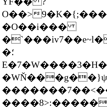
YF�� ?
O��>9�K�{;�������[��˝;��h
�O��i���
�`���iv7��e~l
�؛
E�7�W����3�H��
�WŇ���g��}ψ
�������7��<�
����8>:�����