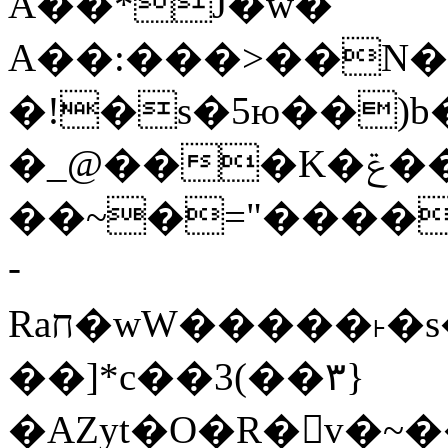
Ǎ��*J�w�
A��:���>��N�>
�!�s�5ю��)b� 
�_@���K�ݝ����G�)?#�
��~�="����
­
Raח�wW�����˫�s����N�O����6�Y��{G�h�O��� |
��]*c��3(��٣}
�AZyt�O�R�v�~�