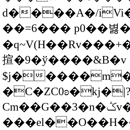
d����A�/iVi
��=6��� p0��볋
�q~V(H��Rv���
揎�9�ў����&B�v 
$j�����m�
�C�ZC0ʚ�kj�|
Cm��G��3�n�ݣv����=}�?
���el��O��H����mzݾ���1����4B����MY�m���]��e�7�Xaj׃�hg�wSwg9��wƗf��@�I�a�V����-v,5�Y���M��Ol�׿��