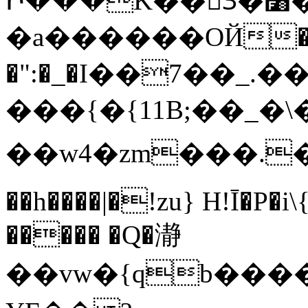
Ի���K��3ٓ�׸�?`�S��L�Q�-
�a������OЙ��
�":�_�I��7��_.��
���{�{11B;��_�\�
��w4�zm���.��q
��h����|�!zu} H!Ī�P�i
����� �Q�瀞
��vw�{qb�����6"���8ڻ�w����X��vT�� @zK