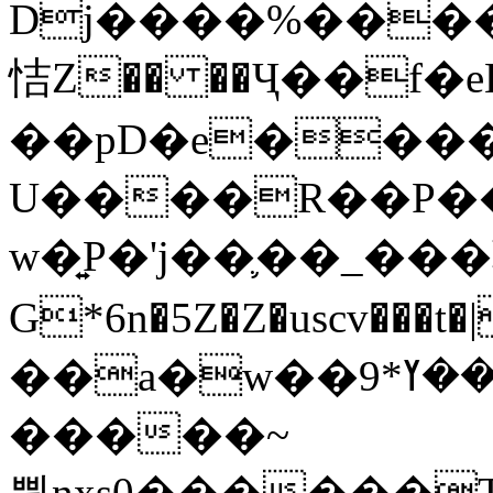
Dj����%����
恄Z�� ��Ҷ��f�
��pD�e���
U����R��P��
w�͍P�'j��֛��_�
G*6n�5Z�Z�uscv
��a�w��9*܂��ߌ�#�"=�z/no^}}
�����~
쀢nxs0������T