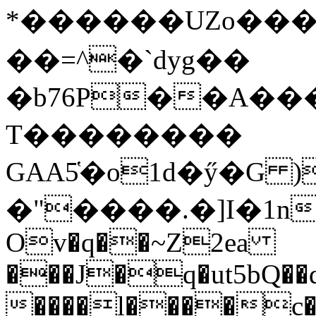
*������UZo���ח/�� ��.(��XD��3
��=^�`dyg��
�b76P��A��
T��������
GAA5̔�o1d�ӳ�G )
�"����.�]I�1n
Ov�q��~Z2ea
���J�q�ut5bQ��q
����l����c