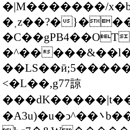
�|M�������/x�b
�˱z��?�}��
�C��gPB4��OT
�^�����&��l�������_�� 
��LS��ӣ;5�����
<�L��,g77諒
���dK�����|t��m߼�Զ?}6���qb��_��u���~ f˛��j������WCcq~s������˽a��������<�
�A3u)�u�ͻ^��܌b���ڟ���7��x��{z�?