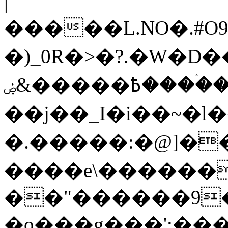
|
�����L.NO�.#O
�)_0R�>�?.�W�D�
߿�����&ۻ����ۛ�����kz��ۋ��4�6Y�_��/
��j��_I�i��~�l
�.�����:�@]��
����e\������
��"������9��W_
�o���g���';��