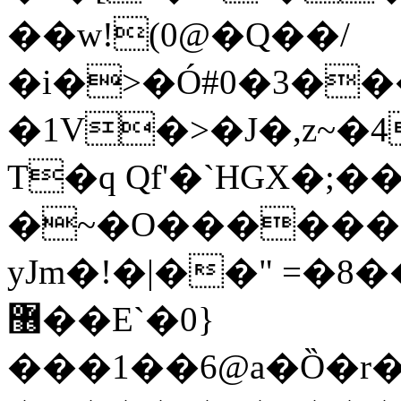
��w!(0@�Q��/
�i�>�Ó#0�3�
�1V�>�J�,z~�
T�q Qf'�`HGX�;�
�~�O������8
yJm�!�|��" =�8
޶��E`�0}
���1��6@a�Ȍ�r�4