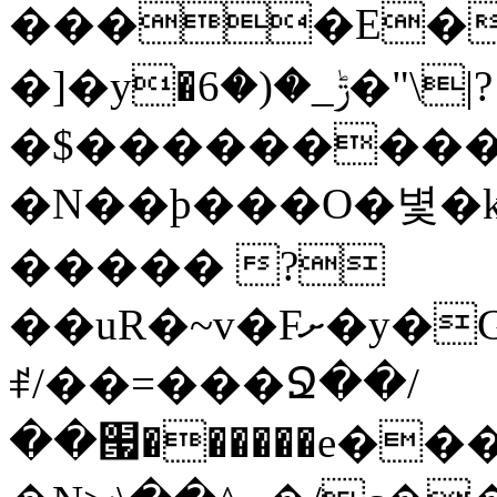
����E��
�]�y�ݱ_�(�6�"\|?
�$���������
�N��ϸ���O�볓�
����� ?
��uR�~v�Fށ�y�G�����au�����
ꑷ/��=���Ջ��/
��՗������e���=�zεBJ��