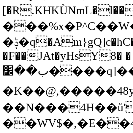
[�R.KHKÙNmL�l���ېU5���/
���%x�P^C��
�ݙ�q�Am}gQ]c�hC�Dp|:�#$2�.��F��C|
�F��JAt�yHsY8� �
ب��׼����q]��Pj
�K��@,�����48y
��N���4H��ů'
��WV$�,�E��