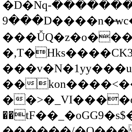
�D�Nqߖ���������-
���9D����n�̶wc�l�֑����o�{���{�:ZK�,'t��>͍ى�ݝ�/
���ǙQ�z�o����
�,T�Hks����CK
���v�N�1yy���
��kon����<�
��>�_VI����o�
��tF��_�oGG9
������/�O��� 