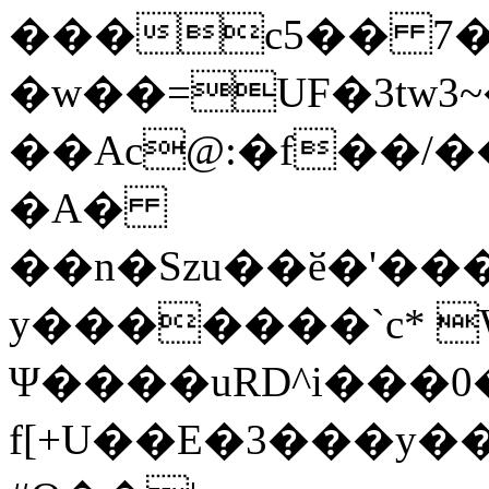
���c5�� 7�
�w��=UF�3tw3
��Ac@:�f��/�
�A�
��n�Szu��ӗ�'����C�����׻���z
y�������`c* 
Ψ����uRD^i���0
f[+U��E�3���y��