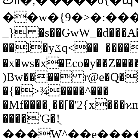
��w�{9�>�:�����>��˫
_} �s��GwW_�d���A�
��l�yػq<��_������G���W�_�z�
�x�ws�x�Eco�y��Z��
)Bw���� r@e�Q�
�{�>¾����^���
�Mf��
��˛��[�'2{x���
����'G�!ֻ
���W^��e����qP,�h�غ