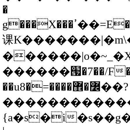
�
g���X���ߴ��=E��>��އ��ן"��s�k��o^��W��w�j4�.}
课K�������|�m\�
������|o�~_�X
������՗�7��/F��
��u8�=����߼�޾��?
������������
{a�s�i�s��g