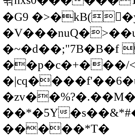
�G9 �>�kB(�ِ
�V���nuQ�>��
�~�d��;"7B�B�f 
��p�c�+���/<
�|cq����f'��6�
�zv��%?�.��M
��*�5Y�s��&*
�����*T�