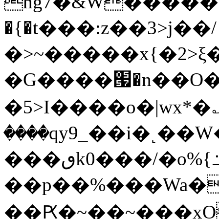
hg7�&W�����
�{�t���:z��3>j��/
�>~�����x{�2>ξ
�G����՗�n��O�
�5>I����o�|wx*�؎
����qy9_��i�˻�
���ٯk0���/�o%{߸[|���>�x�0��/
��p��%���Wa�
��Ԗ�~��~���xOIŻ���Ko{W9v^^�ד��