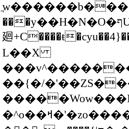
ֲw������b���
���y��H�N�O�ףU�5� o�Ȉ������
廻+C����ŧ�cyu��4}��
L��X
���v^�������כ��^��}5���N&�wGY������
��{�/�'��ZS�
�����Wow���N
�^o��ߞ�'�zo�������xO��������7�.�o����������R�v'W���������Ey�q�1~���t�u��-