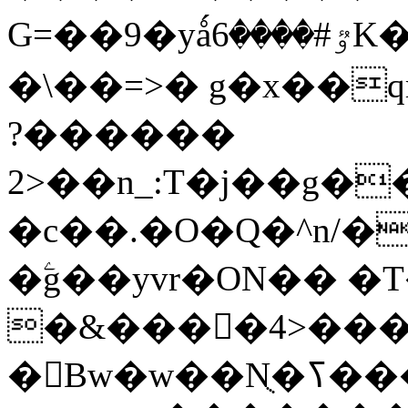
G=��9�yǻٷ#����6K�P�<������;
�\��=>� g�x��qrb���~
������?
2>��n_:T�j��g��X��3�\x��Z-
�c��.�O�Q�^n/�
�ۧg��yvr�ON�� 
�&����4>��
�󳳦Bw�w��Nֻ�ߖ�����. �ў!��}|