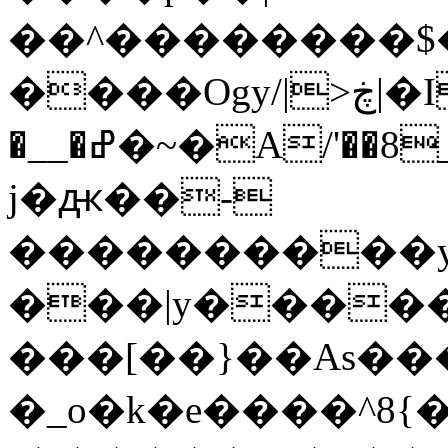
��^��������$��ٽ�P���~��4���
����Ogy/|>ڿ|�I��'A�n��1�$�}
�__�ߝ�~�Α/'��8_@A�m~�Wѻ�ׯ�9|9+>�>�=c"'��K���X�:��?
j�ԫ��-
����������y
���|y������
���[��}��As���
�_o�k�e����^8{��տ