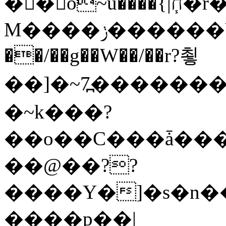
�� o~u����{|ח֧�r��6z��68�?���?
M����ݫ������Yb�O�v��D����ûw˯y��x7�����I_�/
��/��g��W��/��r?쵷
��]�~7߽����������Δ3;>R�
�~k���?
��o��C���ǡ���
��@��??
����Y�]�s�n�
����p��|