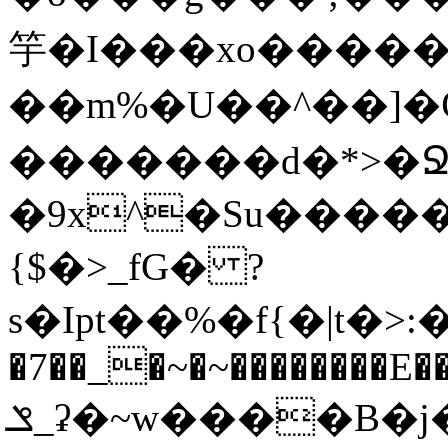
竽�I���xo������
��m%�U��^��]�Ѿߟ�2��g���v���������}"�ٗp�6nn����_v~5{�{�߿��G��
�������d�*>�Ջ
�9x^�Su�����������ۏ_������
{$�>_fG� ?
s�Ipt��%�f{�|t�>:�
�7��_�~�~��������E��
ݏ_ʡ�~w����B�j��b��l{���n�;Ϯ���uq�}