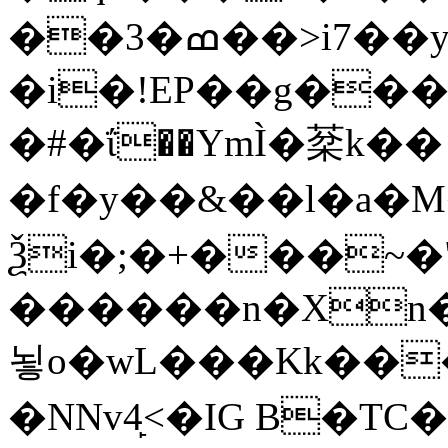
��3�ߘ��>i7��yޠH�G�ٳN�=�<�$]
�i�!EP��g��
�#�ΐ��YmÌ�棻k��
�f�y��&��l�a�M�
Ѯi�;�+���~�
������n�Xn�
뇧o�wL���Kk���Z�h��M�R�Q
�NNv4̙<�IG B�TC