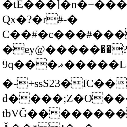
�tE���]�n�+���
Qx�
?�r#-�
C��#�c���#���
�ey@�����߾?��
9q���ޣ�����L��pQx���^^��;Q�~�~=y��$9hj�D:���IS�#�<@ԃY�
�-+ssS23�IC��
d����;Z�O��
tbVĞ��������