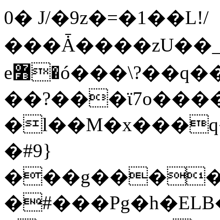
0� J/�9z�=�1��L!/
���Ǡ����zU��_
e߻�ó���\?��q��� ���X�����g?
��?���ϊ7o����
�l��M�x���
�#9}
���g�����
�#���Pg�h�ELB