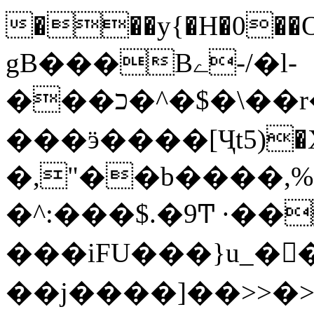
���y{�H�0��O
gB���Bے-/�l-
���כ�^�$�\��r�8��kuuuUu-
���ӭ����[Ҷt5)�X�܉�7��W�
�,"��b����,%�y>�޼~=�a���%�k��d؉�I�į'
�^:���$.�9Ͳ ·��
���iFU���}u_�
��j����]��>>�