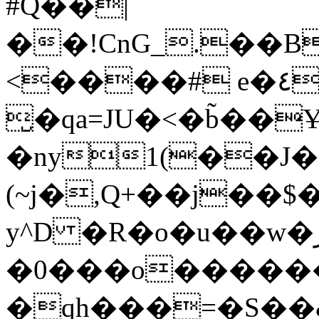
#Q��|
��!CnG_.��B
<����# e�٤`[!$r�rXt!t�A��x� F�!
̮�qa=JU�<�b̃��
�ny1(��J�
(~j�,Q+��j��$
y^D �R�o�u��w�ر�l� !�c� �
�0���o�����
�qh���=�S��&