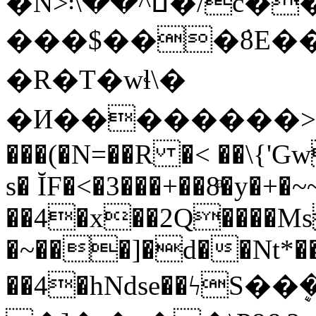
�N>ߎ^��\܃�/c����x���i����|
���$���ܿ8E��
�R�T�wɬ\�
�И��������>�
���(�N=��R �< ��\{'G
s� ĬF�<�3���+��8ͣ�y�+
��4�x��2Q����M
�~���]�d��Nt*���
��4�hNdse��ϟS