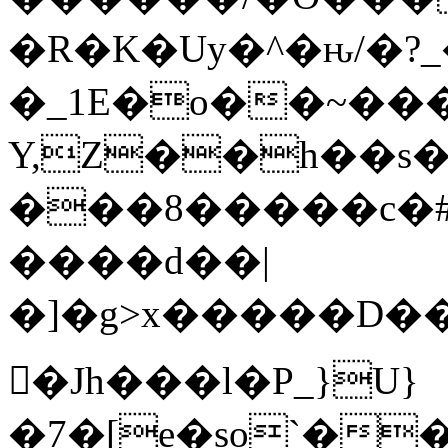
�R�K�Uy�^�ԋ/�?
�_1E�o��~���
Y,Z��h��s�
���8�����c�#�~
����d��|
�]�g>x�����D���;��
𩆿�Jh���l�P_}U}
�7�[e�so`��