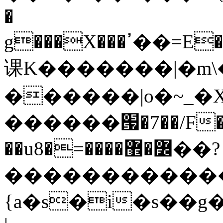
�
g���X���ߴ��=E��>��އ��ן"��s�k��o^��W��w�j4�.}
课K�������|�m\�
������|o�~_�X
������՗�7��/F��
��u8�=����߼�޾��?
������������
{a�s�i�s��g