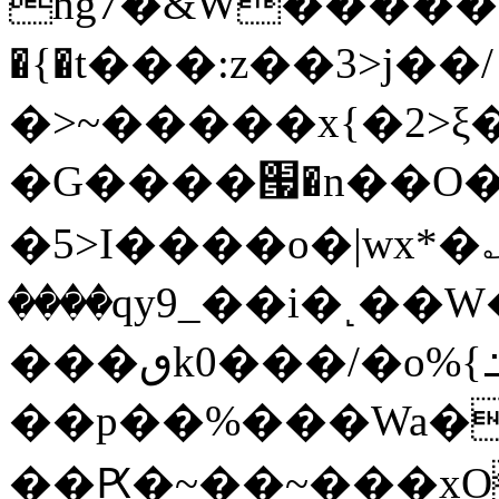
hg7�&W�����
�{�t���:z��3>j��/
�>~�����x{�2>ξ
�G����՗�n��O�
�5>I����o�|wx*�؎
����qy9_��i�˻�
���ٯk0���/�o%{߸[|���>�x�0��/
��p��%���Wa�
��Ԗ�~��~���xOIŻ���Ko{W9v^^�ד��