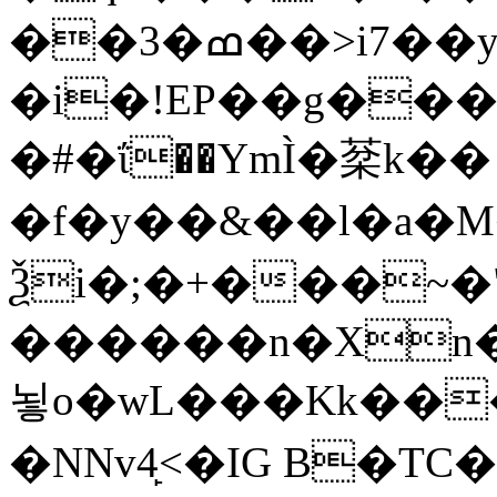
��3�ߘ��>i7��yޠH�G�ٳN�=�<�$]
�i�!EP��g��
�#�ΐ��YmÌ�棻k��
�f�y��&��l�a�M�
Ѯi�;�+���~�
������n�Xn�
뇧o�wL���Kk���Z�h��M�R�Q
�NNv4̙<�IG B�TC