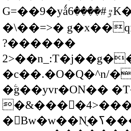
G=��9�yǻٷ#����6K�P�<������;
�\��=>� g�x��qrb���~
������?
2>��n_:T�j��g��X��3�\x��Z-
�c��.�O�Q�^n/�
�ۧg��yvr�ON�� 
�&����4>��
�󳳦Bw�w��Nֻ�ߖ�����. �ў!��}|