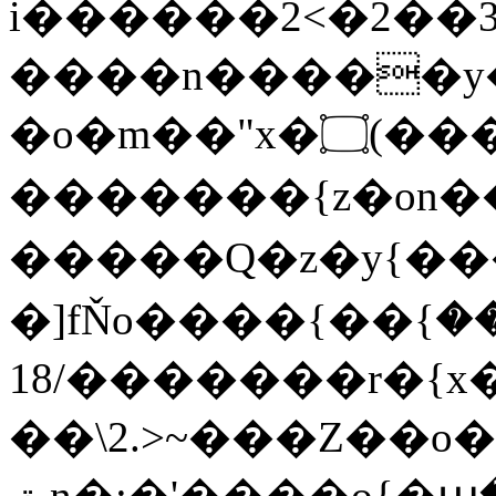
i������2<�2��3
����n�����y�^m
�o�m��"x�۝(�����Żo���Wm)��_~�S�
�������{z�on
�����Q�z�y{����}|q�
�]fŇo����ݗ����_���}��}
��/18�����r�{x��
��\2.>~���Z��o
ٽn�;�'����o{�պ�-w/