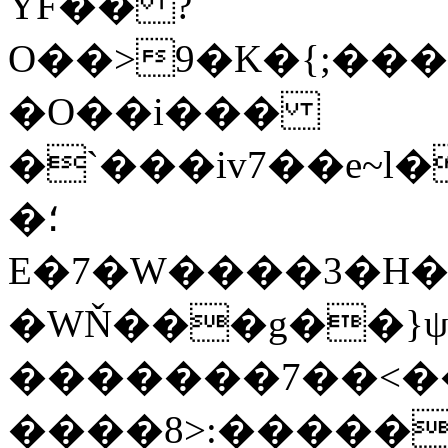
YF�� ?
O��>9�K�{;�������[��˝;��h
�O��i���
�`���iv7��e~l
�؛
E�7�W����3�H��
�WŇ���g��}ψ
�������7��<�
����8>:�����