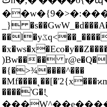
��w�{9�>�:�����>��˫
_} �s��GwW_�d���A�
��l�yػq<��_������G���W�_�z�
�x�ws�x�Eco�y��Z��
)Bw���� r@e�Q�
�{�>¾����^���
�Mf��
��˛��[�'2{x���
����'G�!ֻ
���W^��e����qP,�h�غ