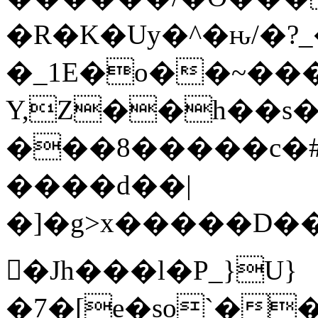
�R�K�Uy�^�ԋ/�?
�_1E�o��~���
Y,Z��h��s�
���8�����c�#�~
����d��|
�]�g>x�����D���;��
𩆿�Jh���l�P_}U}
�7�[e�so`��