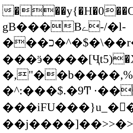
���y{�H�0��O
gB���Bے-/�l-
���כ�^�$�\��r�8��kuuuUu-
���ӭ����[Ҷt5)�X�܉�7��W�
�,"��b����,%�y>�޼~=�a���%�k��d؉�I�į'
�^:���$.�9Ͳ ·��
���iFU���}u_�
��j����]��>>�