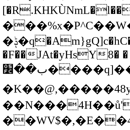
[�R.KHKÙNmL�l���ېU5���/
���%x�P^C��
�ݙ�q�Am}gQ]c�hC�Dp|:�#$2�.��F��C|
�F��JAt�yHsY8� �
ب��׼����q]��Pj
�K��@,�����48y
��N���4H��ů'
��WV$�,�E��