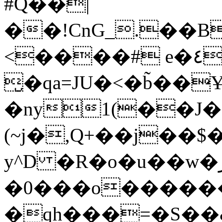
#Q��|
��!CnG_.��B
<����# e�٤`[!$r�rXt!t�A��x� F�!
̮�qa=JU�<�b̃��
�ny1(��J�
(~j�,Q+��j��$
y^D �R�o�u��w�ر�l� !�c� �
�0���o�����
�qh���=�S��&