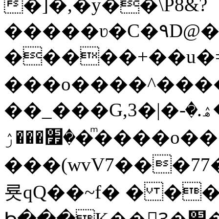
�]�,�y��\P8&?
�����ʋ�C�۹D@��
�����+��u�=s
���o����^�����կ�n�
��_���G,3�|�ޝ]�ۿ.�-
�׿���ۯ�ͫ����o����W|
���(wvV܀��8��77���7���w}a�Q\܃����Ϣ
룟qQ��~f� � �