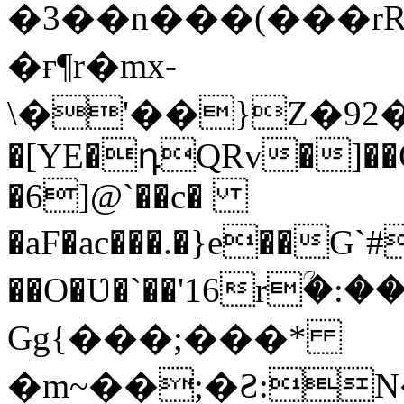
�3��n���(���r
�ғ¶r�mx-
\�'��}Z�92�S�ܩBG�5I�M��g
�[YE�դQRv�]��Ogə
�6]@`��c�
�aF�ac���.�}e��G
��O�Ʋ�`��'16rؒ�:
Gg{���;���*
�m~��;�Ƨ:N������