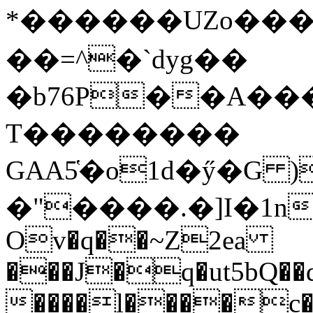
*������UZo���ח/�� ��.(��XD��3
��=^�`dyg��
�b76P��A��
T��������
GAA5̔�o1d�ӳ�G )
�"����.�]I�1n
Ov�q��~Z2ea
���J�q�ut5bQ��q
����l����c