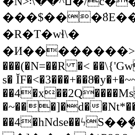
�N>ߎ^��\܃�/c����x���i����|
���$���ܿ8E��
�R�T�wɬ\�
�И��������>�
���(�N=��R �< ��\{'G
s� ĬF�<�3���+��8ͣ�y�+
��4�x��2Q����M
�~���]�d��Nt*���
��4�hNdse��ϟS