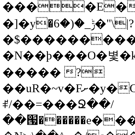
����E��
�]�y�ݱ_�(�6�"\|?
�$���������
�N��ϸ���O�볓�
����� ?
��uR�~v�Fށ�y�G�����au�����
ꑷ/��=���Ջ��/
��՗������e���=�zεBJ��