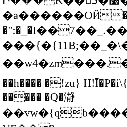
Ի���K��3ٓ�׸�?`�S��L�Q�-
�a������OЙ��
�":�_�I��7��_.��
���{�{11B;��_�\�
��w4�zm���.��q
��h����|�!zu} H!Ī�P�i
����� �Q�瀞
��vw�{qb�����6"���8ڻ�w����X��vT�� @zK