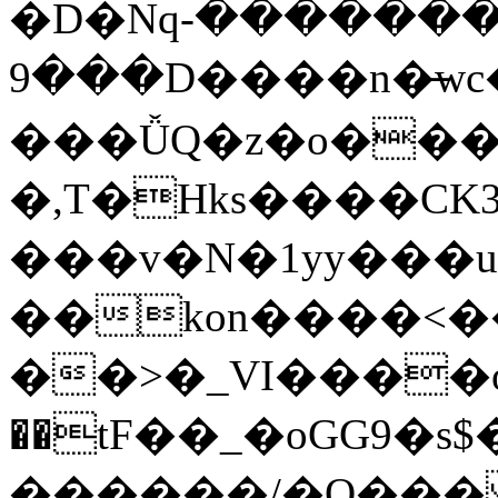
�D�Nqߖ���������-
���9D����n�̶wc�l�֑����o�{���{�:ZK�,'t��>͍ى�ݝ�/
���ǙQ�z�o����
�,T�Hks����CK
���v�N�1yy���
��kon����<�
��>�_VI����o�
��tF��_�oGG9
������/�O��� 