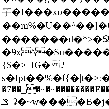
竽�I���xo������
��m%�U��^��]�Ѿߟ�2��g���v���������}"�ٗp�6nn����_v~5{�{�߿��G��
�������d�*>�Ջ
�9x^�Su�����������ۏ_������
{$�>_fG� ?
s�Ipt��%�f{�|t�>:�
�7��_�~�~��������E��
ݏ_ʡ�~w����B�j��b��l{���n�;Ϯ���uq�}