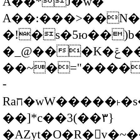
Ǎ��*J�w�
A��:���>��N�>
�!�s�5ю��)b� 
�_@���K�ݝ����G�)?#�
��~�="����
­
Raח�wW�����˫�s����N�O����6�Y��{G�h�O��� |
��]*c��3(��٣}
�AZyt�O�R�v�~�