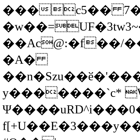
���c5�� 7�
�w��=UF�3tw3
��Ac@:�f��/�
�A�
��n�Szu��ӗ�'����C�����׻���z
y�������`c* 
Ψ����uRD^i���0
f[+U��E�3���y��