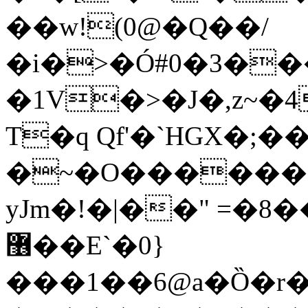
��w!(0@�Q��/
�i�>�Ó#0�3�
�1V�>�J�,z~�
T�q Qf'�`HGX�;�
�~�O������8
yJm�!�|��" =�8
޶��E`�0}
���1��6@a�Ȍ�r�4