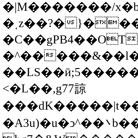
�|M�������/x�b
�˱z��?�}��
�C��gPB4��OT
�^�����&��l�������_�� 
��LS��ӣ;5�����
<�L��,g77諒
���dK�����|t��m߼�Զ?}6���qb��_��u���~ f˛��j������WCcq~s������˽a��������<�
�A3u)�u�ͻ^��܌b���ڟ���7��x��{z�?