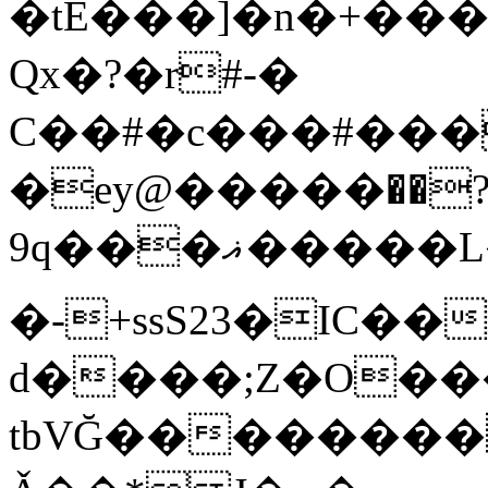
�tE���]�n�+���
Qx�
?�r#-�
C��#�c���#���
�ey@�����߾?��
9q���ޣ�����L��pQx���^^��;Q�~�~=y��$9hj�D:���IS�#�<@ԃY�
�-+ssS23�IC��
d����;Z�O��
tbVĞ��������