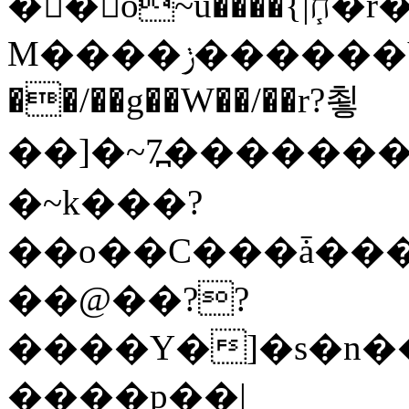
�� o~u����{|ח֧�r��6z��68�?���?
M����ݫ������Yb�O�v��D����ûw˯y��x7�����I_�/
��/��g��W��/��r?쵷
��]�~7߽����������Δ3;>R�
�~k���?
��o��C���ǡ���
��@��??
����Y�]�s�n�
����p��|