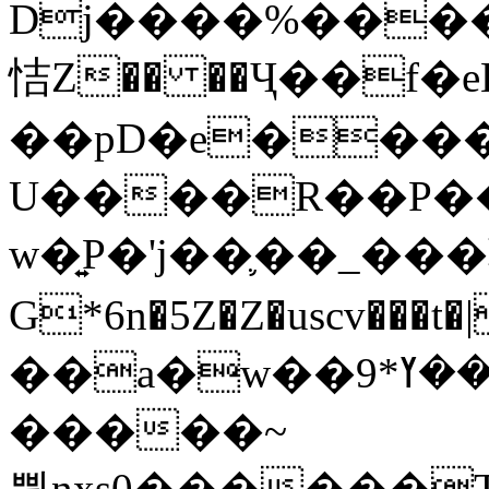
Dj����%����
恄Z�� ��Ҷ��f�
��pD�e���
U����R��P��
w�͍P�'j��֛��_�
G*6n�5Z�Z�uscv
��a�w��9*܂��ߌ�#�"=�z/no^}}
�����~
쀢nxs0������T