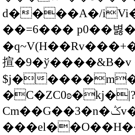
d����A�/iVi
��=6��� p0��볋
�q~V(H��Rv���
揎�9�ў����&B�v 
$j�����m�
�C�ZC0ʚ�kj�|
Cm��G��3�n�ݣv����=}�?
���el��O��H����mzݾ���1����4B����MY�m���]��e�7�Xaj׃�hg�wSwg9��wƗf��@�I�a�V����-v,5�Y���M��Ol�׿��