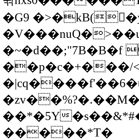
�G9 �>�kB(�ِ
�V���nuQ�>��
�~�d��;"7B�B�f 
��p�c�+���/<
�|cq����f'��6�
�zv��%?�.��M
��*�5Y�s��&*
�����*T�