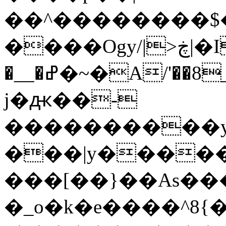
��^��������$��ٽ�P���~��4���
����Ogy/|>ڿ|�I��'A�n��1�$�}
�__�ߝ�~�Α/'��8_@A�m~�Wѻ�ׯ�9|9+>�>�=c"'��K���X�:��?
j�ԫ��-
����������y
���|y������
���[��}��As���
�_o�k�e����^8{��տ