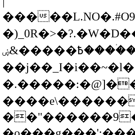
|
�����L.NO�.#O
�)_0R�>�?.�W�D�
߿�����&ۻ����ۛ�����kz��ۋ��4�6Y�_��/
��j��_I�i��~�l
�.�����:�@]��
����e\������
��"������9��W_
�o���g���';��