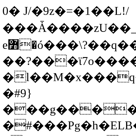
0� J/�9z�=�1��L!/
���Ǡ����zU��_
e߻�ó���\?��q��� ���X�����g?
��?���ϊ7o����
�l��M�x���
�#9}
���g�����
�#���Pg�h�ELB