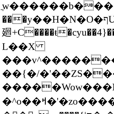
ֲw������b���
���y��H�N�O�ףU�5� o�Ȉ������
廻+C����ŧ�cyu��4}��
L��X
���v^�������כ��^��}5���N&�wGY������
��{�/�'��ZS�
�����Wow���N
�^o��ߞ�'�zo�������xO��������7�.�o����������R�v'W���������Ey�q�1~���t�u��-