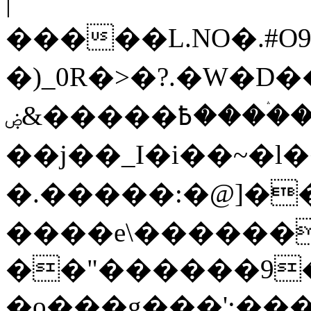
|
�����L.NO�.#O
�)_0R�>�?.�W�D�
߿�����&ۻ����ۛ�����kz��ۋ��4�6Y�_��/
��j��_I�i��~�l
�.�����:�@]��
����e\������
��"������9��W_
�o���g���';��