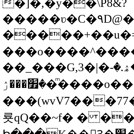
�]�,�y��\P8&?
�����ʋ�C�۹D@��
�����+��u�=s
���o����^�����կ�n�
��_���G,3�|�ޝ]�ۿ.�-
�׿���ۯ�ͫ����o����W|
���(wvV܀��8��77���7���w}a�Q\܃����Ϣ
룟qQ��~f� � �