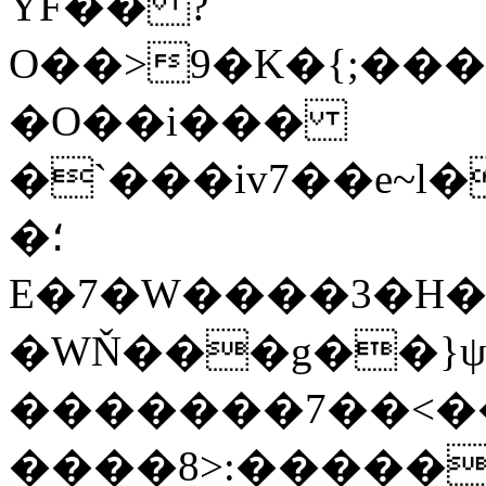
YF�� ?
O��>9�K�{;�������[��˝;��h
�O��i���
�`���iv7��e~l
�؛
E�7�W����3�H��
�WŇ���g��}ψ
�������7��<�
����8>:�����