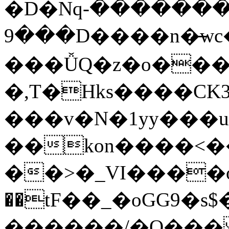
�D�Nqߖ���������-
���9D����n�̶wc�l�֑����o�{���{�:ZK�,'t��>͍ى�ݝ�/
���ǙQ�z�o����
�,T�Hks����CK
���v�N�1yy���
��kon����<�
��>�_VI����o�
��tF��_�oGG9
������/�O��� 