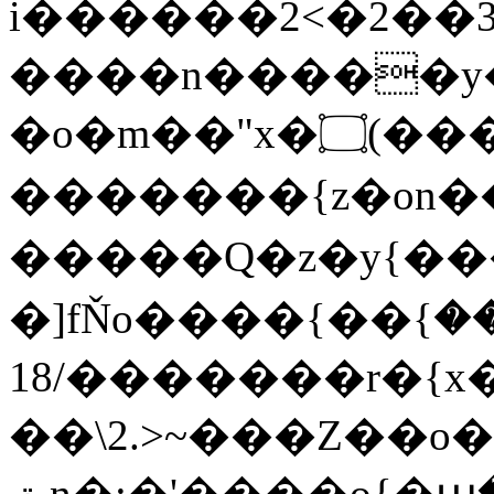
i������2<�2��3
����n�����y�^m
�o�m��"x�۝(�����Żo���Wm)��_~�S�
�������{z�on
�����Q�z�y{����}|q�
�]fŇo����ݗ����_���}��}
��/18�����r�{x��
��\2.>~���Z��o
ٽn�;�'����o{�պ�-w/