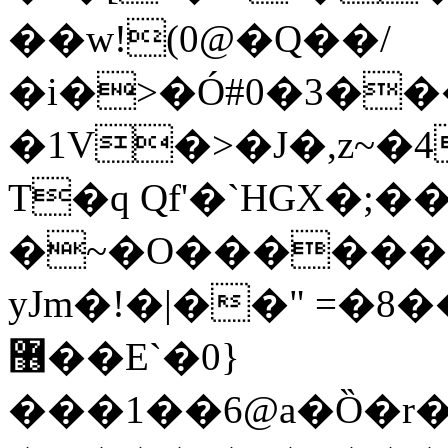
��w!(0@�Q��/
�i�>�Ó#0�3�
�1V�>�J�,z~�
T�q Qf'�`HGX�;�
�~�O������8
yJm�!�|��" =�8
޶��E`�0}
���1��6@a�Ȍ�r�4