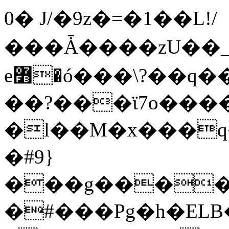
0� J/�9z�=�1��L!/
���Ǡ����zU��_
e߻�ó���\?��q��� ���X�����g?
��?���ϊ7o����
�l��M�x���
�#9}
���g�����
�#���Pg�h�ELB