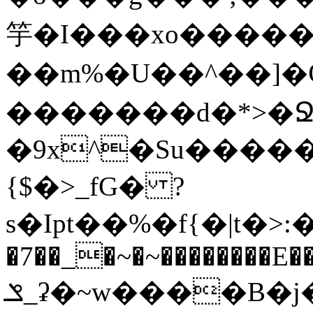
竽�I���xo������
��m%�U��^��]�Ѿߟ�2��g���v���������}"�ٗp�6nn����_v~5{�{�߿��G��
�������d�*>�Ջ
�9x^�Su�����������ۏ_������
{$�>_fG� ?
s�Ipt��%�f{�|t�>:�
�7��_�~�~��������E��
ݏ_ʡ�~w����B�j��b��l{���n�;Ϯ���uq�}