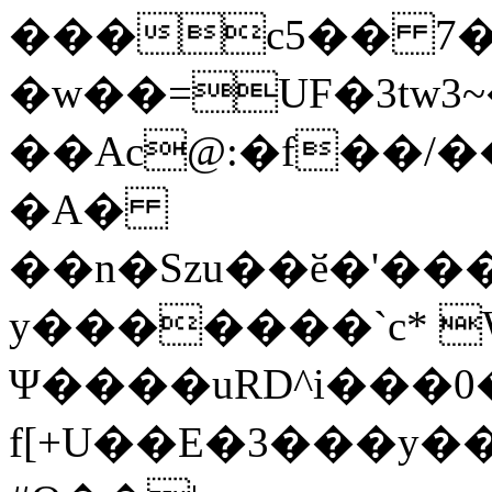
���c5�� 7�
�w��=UF�3tw3
��Ac@:�f��/�
�A�
��n�Szu��ӗ�'����C�����׻���z
y�������`c* 
Ψ����uRD^i���0
f[+U��E�3���y��