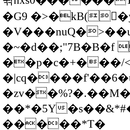
�G9 �>�kB(�ِ
�V���nuQ�>��
�~�d��;"7B�B�f 
��p�c�+���/<
�|cq����f'��6�
�zv��%?�.��M
��*�5Y�s��&*
�����*T�