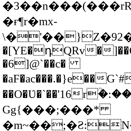
�3��n���(���r
�ғ¶r�mx-
\�'��}Z�92�S�ܩBG�5I�M��g
�[YE�դQRv�]��Ogə
�6]@`��c�
�aF�ac���.�}e��G
��O�Ʋ�`��'16rؒ�:
Gg{���;���*
�m~��;�Ƨ:N������