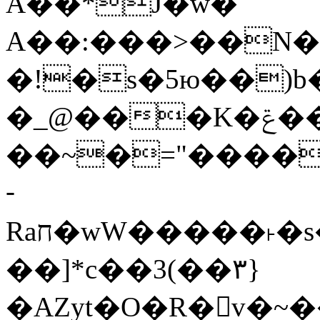
Ǎ��*J�w�
A��:���>��N�>
�!�s�5ю��)b� 
�_@���K�ݝ����G�)?#�
��~�="����
­
Raח�wW�����˫�s����N�O����6�Y��{G�h�O��� |
��]*c��3(��٣}
�AZyt�O�R�v�~�