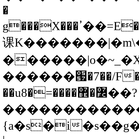
�
g���X���ߴ��=E��>��އ��ן"��s�k��o^��W��w�j4�.}
课K�������|�m\�
������|o�~_�X
������՗�7��/F��
��u8�=����߼�޾��?
������������
{a�s�i�s��g