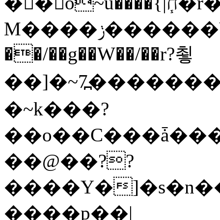
�� o~u����{|ח֧�r��6z��68�?���?
M����ݫ������Yb�O�v��D����ûw˯y��x7�����I_�/
��/��g��W��/��r?쵷
��]�~7߽����������Δ3;>R�
�~k���?
��o��C���ǡ���
��@��??
����Y�]�s�n�
����p��|