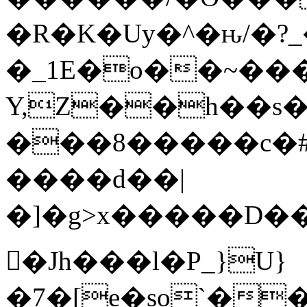
�R�K�Uy�^�ԋ/�?
�_1E�o��~���
Y,Z��h��s�
���8�����c�#�~
����d��|
�]�g>x�����D���;��
𩆿�Jh���l�P_}U}
�7�[e�so`��