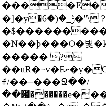
����E��
�]�y�ݱ_�(�6�"\|?
�$���������
�N��ϸ���O�볓�
����� ?
��uR�~v�Fށ�y�G�����au�����
ꑷ/��=���Ջ��/
��՗������e���=�zεBJ��