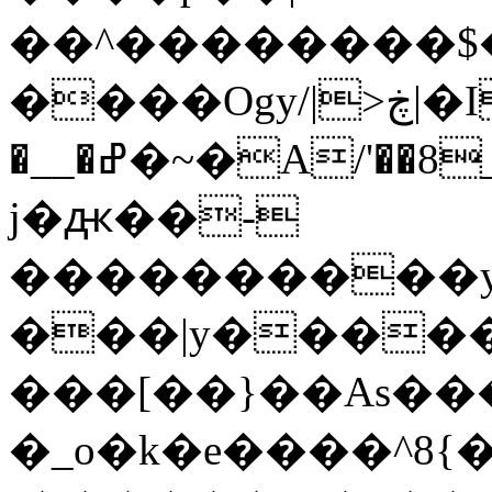
��^��������$��ٽ�P���~��4���
����Ogy/|>ڿ|�I��'A�n��1�$�}
�__�ߝ�~�Α/'��8_@A�m~�Wѻ�ׯ�9|9+>�>�=c"'��K���X�:��?
j�ԫ��-
����������y
���|y������
���[��}��As���
�_o�k�e����^8{��տ