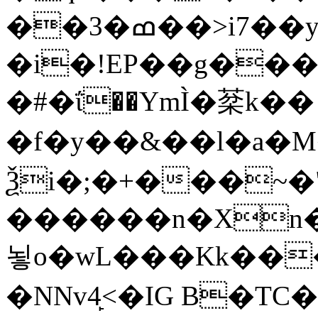
��3�ߘ��>i7��yޠH�G�ٳN�=�<�$]
�i�!EP��g��
�#�ΐ��YmÌ�棻k��
�f�y��&��l�a�M�
Ѯi�;�+���~�
������n�Xn�
뇧o�wL���Kk���Z�h��M�R�Q
�NNv4̙<�IG B�TC