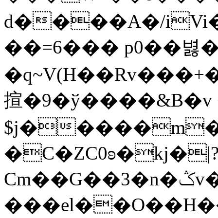
d����A�/iVi
��=6��� p0��볋
�q~V(H��Rv���
揎�9�ў����&B�v 
$j�����m�
�C�ZC0ʚ�kj�|
Cm��G��3�n�ݣv����=}�?
���el��O��H����mzݾ���1����4B����MY�m���]��e�7�Xaj׃�hg�wSwg9��wƗf��@�I�a�V����-v,5�Y���M��Ol�׿��