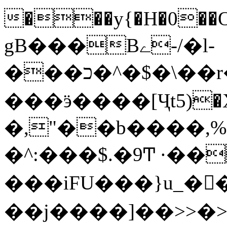
���y{�H�0��O
gB���Bے-/�l-
���כ�^�$�\��r�8��kuuuUu-
���ӭ����[Ҷt5)�X�܉�7��W�
�,"��b����,%�y>�޼~=�a���%�k��d؉�I�į'
�^:���$.�9Ͳ ·��
���iFU���}u_�
��j����]��>>�