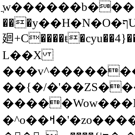
ֲw������b���
���y��H�N�O�ףU�5� o�Ȉ������
廻+C����ŧ�cyu��4}��
L��X
���v^�������כ��^��}5���N&�wGY������
��{�/�'��ZS�
�����Wow���N
�^o��ߞ�'�zo�������xO��������7�.�o����������R�v'W���������Ey�q�1~���t�u��-