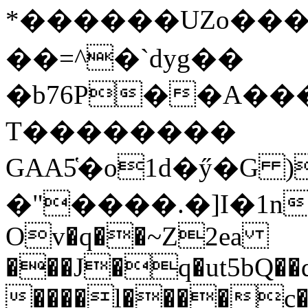
*������UZo���ח/�� ��.(��XD��3
��=^�`dyg��
�b76P��A��
T��������
GAA5̔�o1d�ӳ�G )
�"����.�]I�1n
Ov�q��~Z2ea
���J�q�ut5bQ��q
����l����c