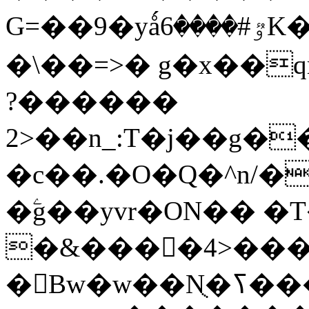
G=��9�yǻٷ#����6K�P�<������;
�\��=>� g�x��qrb���~
������?
2>��n_:T�j��g��X��3�\x��Z-
�c��.�O�Q�^n/�
�ۧg��yvr�ON�� 
�&����4>��
�󳳦Bw�w��Nֻ�ߖ�����. �ў!��}|