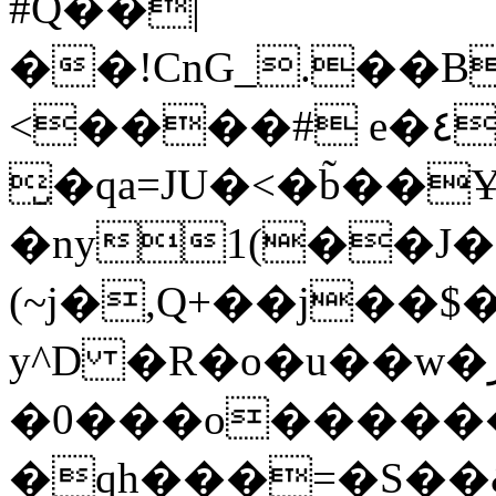
#Q��|
��!CnG_.��B
<����# e�٤`[!$r�rXt!t�A��x� F�!
̮�qa=JU�<�b̃��
�ny1(��J�
(~j�,Q+��j��$
y^D �R�o�u��w�ر�l� !�c� �
�0���o�����
�qh���=�S��&