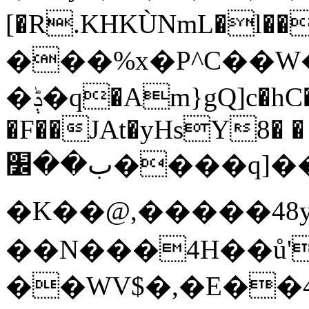
[�R.KHKÙNmL�l���ېU5���/
���%x�P^C��
�ݙ�q�Am}gQ]c�hC�Dp|:�#$2�.��F��C|
�F��JAt�yHsY8� �
ب��׼����q]��Pj
�K��@,�����48y
��N���4H��ů'
��WV$�,�E��