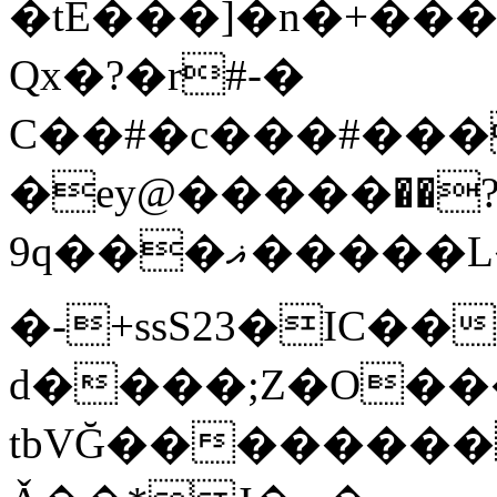
�tE���]�n�+���
Qx�
?�r#-�
C��#�c���#���
�ey@�����߾?��
9q���ޣ�����L��pQx���^^��;Q�~�~=y��$9hj�D:���IS�#�<@ԃY�
�-+ssS23�IC��
d����;Z�O��
tbVĞ��������