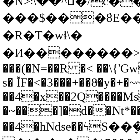
�N>ߎ^��\܃�/c����x���i����|
���$���ܿ8E��
�R�T�wɬ\�
�И��������>�
���(�N=��R �< ��\{'G
s� ĬF�<�3���+��8ͣ�y�+
��4�x��2Q����M
�~���]�d��Nt*���
��4�hNdse��ϟS