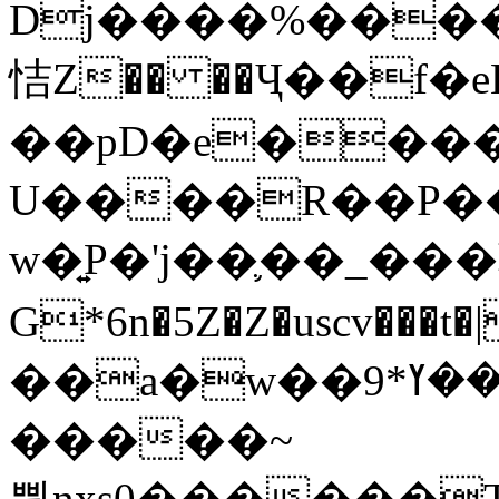
Dj����%����
恄Z�� ��Ҷ��f�
��pD�e���
U����R��P��
w�͍P�'j��֛��_�
G*6n�5Z�Z�uscv
��a�w��9*܂��ߌ�#�"=�z/no^}}
�����~
쀢nxs0������T