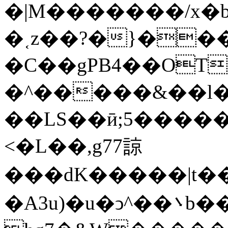
�|M�������/x�b
�˱z��?�}��
�C��gPB4��OT
�^�����&��l�������_�� 
��LS��ӣ;5�����
<�L��,g77諒
���dK�����|t��m߼�Զ?}6���qb��_��u���~ f˛��j������WCcq~s������˽a��������<�
�A3u)�u�ͻ^��܌b���ڟ���7��x��{z�?