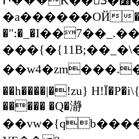
Ի���K��3ٓ�׸�?`�S��L�Q�-
�a������OЙ��
�":�_�I��7��_.��
���{�{11B;��_�\�
��w4�zm���.��q
��h����|�!zu} H!Ī�P�i
����� �Q�瀞
��vw�{qb�����6"���8ڻ�w����X��vT�� @zK