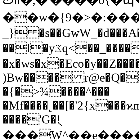
��w�{9�>�:�����>��˫
_} �s��GwW_�d���A�
��l�yػq<��_������G���W�_�z�
�x�ws�x�Eco�y��Z��
)Bw���� r@e�Q�
�{�>¾����^���
�Mf��
��˛��[�'2{x���
����'G�!ֻ
���W^��e����qP,�h�غ