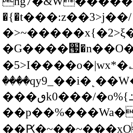
hg7�&W�����
�{�t���:z��3>j��/
�>~�����x{�2>ξ
�G����՗�n��O�
�5>I����o�|wx*�؎
����qy9_��i�˻�
���ٯk0���/�o%{߸[|���>�x�0��/
��p��%���Wa�
��Ԗ�~��~���xOIŻ���Ko{W9v^^�ד��