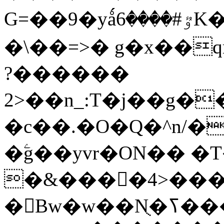
G=��9�yǻٷ#����6K�P�<������;
�\��=>� g�x��qrb���~
������?
2>��n_:T�j��g��X��3�\x��Z-
�c��.�O�Q�^n/�
�ۧg��yvr�ON�� 
�&����4>��
�󳳦Bw�w��Nֻ�ߖ�����. �ў!��}|