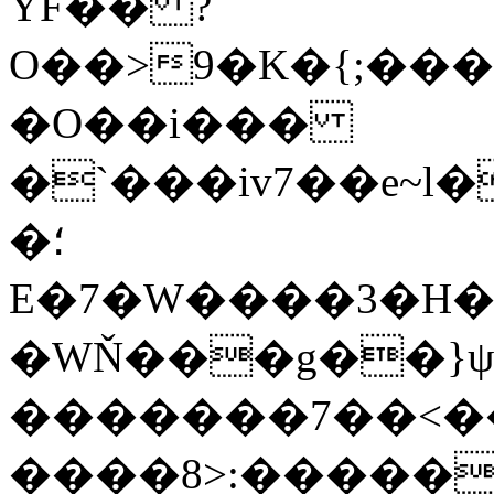
YF�� ?
O��>9�K�{;�������[��˝;��h
�O��i���
�`���iv7��e~l
�؛
E�7�W����3�H��
�WŇ���g��}ψ
�������7��<�
����8>:�����