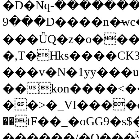
�D�Nqߖ���������-
���9D����n�̶wc�l�֑����o�{���{�:ZK�,'t��>͍ى�ݝ�/
���ǙQ�z�o����
�,T�Hks����CK
���v�N�1yy���
��kon����<�
��>�_VI����o�
��tF��_�oGG9
������/�O��� 