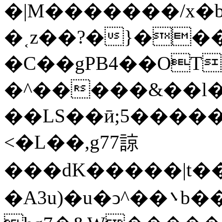
�|M�������/x�b
�˱z��?�}��
�C��gPB4��OT
�^�����&��l�������_�� 
��LS��ӣ;5�����
<�L��,g77諒
���dK�����|t��m߼�Զ?}6���qb��_��u���~ f˛��j������WCcq~s������˽a��������<�
�A3u)�u�ͻ^��܌b���ڟ���7��x��{z�?