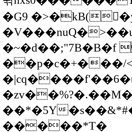
�G9 �>�kB(�ِ
�V���nuQ�>��
�~�d��;"7B�B�f 
��p�c�+���/<
�|cq����f'��6�
�zv��%?�.��M
��*�5Y�s��&*
�����*T�