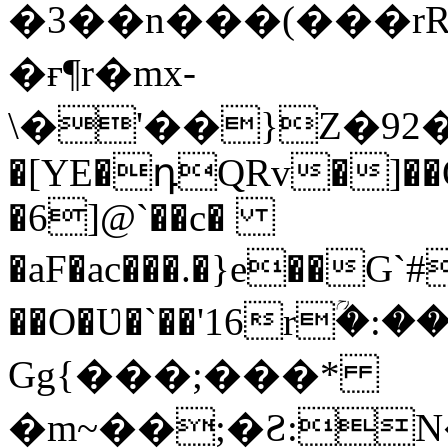
�3��n���(���r
�ғ¶r�mx-
\�'��}Z�92�S�ܩBG�5I�M��g
�[YE�դQRv�]��Ogə
�6]@`��c�
�aF�ac���.�}e��G
��O�Ʋ�`��'16rؒ�:
Gg{���;���*
�m~��;�Ƨ:N������