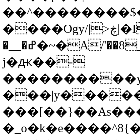
��^��������$��ٽ�P���~��4���
����Ogy/|>ڿ|�I��'A�n��1�$�}
�__�ߝ�~�Α/'��8_@A�m~�Wѻ�ׯ�9|9+>�>�=c"'��K���X�:��?
j�ԫ��-
����������y
���|y������
���[��}��As���
�_o�k�e����^8{��տ