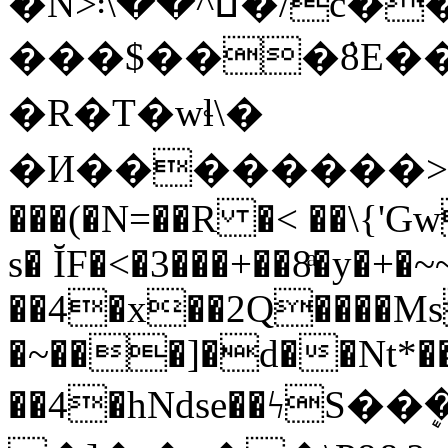
�N>ߎ^��\܃�/c����x���i����|
���$���ܿ8E��
�R�T�wɬ\�
�И��������>�
���(�N=��R �< ��\{'G
s� ĬF�<�3���+��8ͣ�y�+
��4�x��2Q����M
�~���]�d��Nt*���
��4�hNdse��ϟS