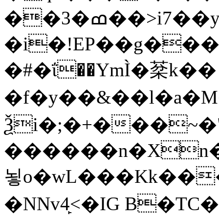
��3�ߘ��>i7��yޠH�G�ٳN�=�<�$]
�i�!EP��g��
�#�ΐ��YmÌ�棻k��
�f�y��&��l�a�M�
Ѯi�;�+���~�
������n�Xn�
뇧o�wL���Kk���Z�h��M�R�Q
�NNv4̙<�IG B�TC