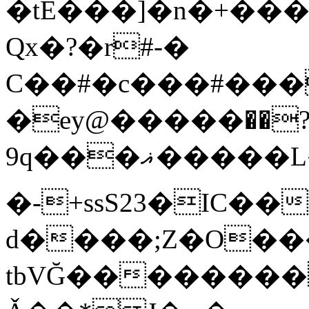
�tE���]�n�+���
Qx�
?�r#-�
C��#�c���#���
�ey@�����߾?��
9q���ޣ�����L��pQx���^^��;Q�~�~=y��$9hj�D:���IS�#�<@ԃY�
�-+ssS23�IC��
d����;Z�O��
tbVĞ��������