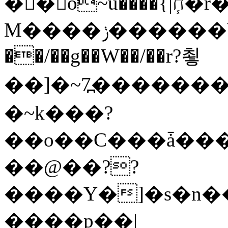
�� o~u����{|ח֧�r��6z��68�?���?
M����ݫ������Yb�O�v��D����ûw˯y��x7�����I_�/
��/��g��W��/��r?쵷
��]�~7߽����������Δ3;>R�
�~k���?
��o��C���ǡ���
��@��??
����Y�]�s�n�
����p��|