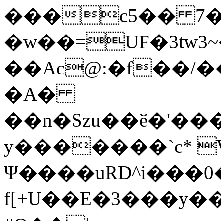
���c5�� 7�
�w��=UF�3tw3
��Ac@:�f��/�
�A�
��n�Szu��ӗ�'����C�����׻���z
y�������`c* 
Ψ����uRD^i���0
f[+U��E�3���y��