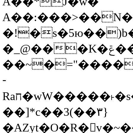
Ǎ��*J�w�
A��:���>��N�>
�!�s�5ю��)b� 
�_@���K�ݝ����G�)?#�
��~�="����
­
Raח�wW�����˫�s����N�O����6�Y��{G�h�O��� |
��]*c��3(��٣}
�AZyt�O�R�v�~�