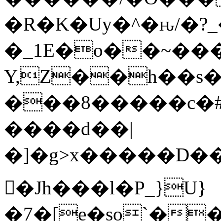
�R�K�Uy�^�ԋ/�?
�_1E�o��~���
Y,Z��h��s�
���8�����c�#�~
����d��|
�]�g>x�����D���;��
𩆿�Jh���l�P_}U}
�7�[e�so`��