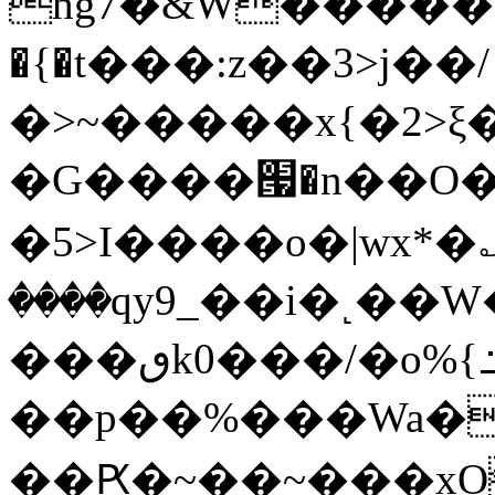
hg7�&W�����
�{�t���:z��3>j��/
�>~�����x{�2>ξ
�G����՗�n��O�
�5>I����o�|wx*�؎
����qy9_��i�˻�
���ٯk0���/�o%{߸[|���>�x�0��/
��p��%���Wa�
��Ԗ�~��~���xOIŻ���Ko{W9v^^�ד��