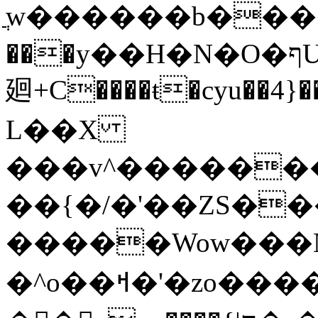
ֲw������b���
���y��H�N�O�ףU�5� o�Ȉ������
廻+C����ŧ�cyu��4}��
L��X
���v^�������כ��^��}5���N&�wGY������
��{�/�'��ZS�
�����Wow���N
�^o��ߞ�'�zo�������xO��������7�.�o����������R�v'W���������Ey�q�1~���t�u��-