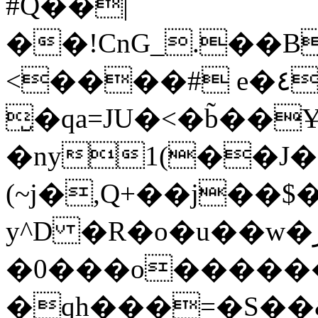
#Q��|
��!CnG_.��B
<����# e�٤`[!$r�rXt!t�A��x� F�!
̮�qa=JU�<�b̃��
�ny1(��J�
(~j�,Q+��j��$
y^D �R�o�u��w�ر�l� !�c� �
�0���o�����
�qh���=�S��&