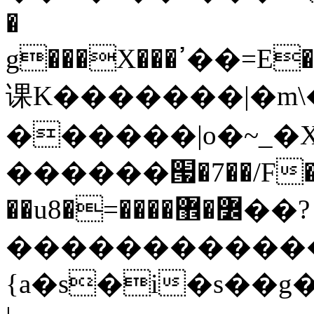
�
g���X���ߴ��=E��>��އ��ן"��s�k��o^��W��w�j4�.}
课K�������|�m\�
������|o�~_�X
������՗�7��/F��
��u8�=����߼�޾��?
������������
{a�s�i�s��g