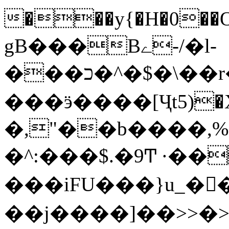
���y{�H�0��O
gB���Bے-/�l-
���כ�^�$�\��r�8��kuuuUu-
���ӭ����[Ҷt5)�X�܉�7��W�
�,"��b����,%�y>�޼~=�a���%�k��d؉�I�į'
�^:���$.�9Ͳ ·��
���iFU���}u_�
��j����]��>>�