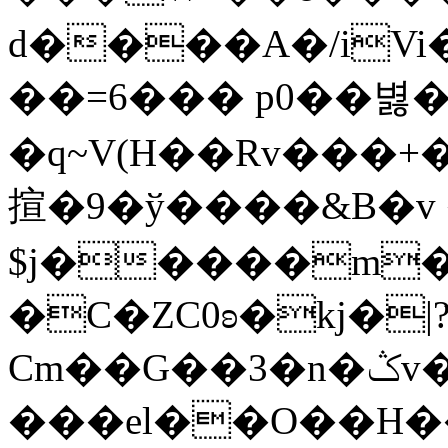
d����A�/iVi
��=6��� p0��볋
�q~V(H��Rv���
揎�9�ў����&B�v 
$j�����m�
�C�ZC0ʚ�kj�|
Cm��G��3�n�ݣv����=}�?
���el��O��H����mzݾ���1����4B����MY�m���]��e�7�Xaj׃�hg�wSwg9��wƗf��@�I�a�V����-v,5�Y���M��Ol�׿��