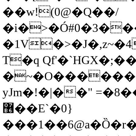
��w!(0@�Q��/
�i�>�Ó#0�3�
�1V�>�J�,z~�
T�q Qf'�`HGX�;�
�~�O������8
yJm�!�|��" =�8
޶��E`�0}
���1��6@a�Ȍ�r�4