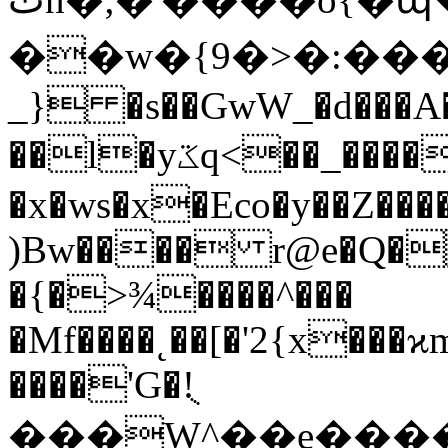
��w�{9�>�:�����>��˫
_} �s��GwW_�d���A�
��l�yػq<��_������G���W�_�z�
�x�ws�x�Eco�y��Z��
)Bw���� r@e�Q�
�{�>¾����^���
�Mf��
��˛��[�'2{x���
����'G�!ֻ
���W^��e����qP,�h�غ