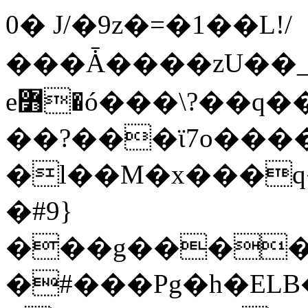
0� J/�9z�=�1��L!/
���Ǡ����zU��_
e߻�ó���\?��q��� ���X�����g?
��?���ϊ7o����
�l��M�x���
�#9}
���g�����
�#���Pg�h�ELB