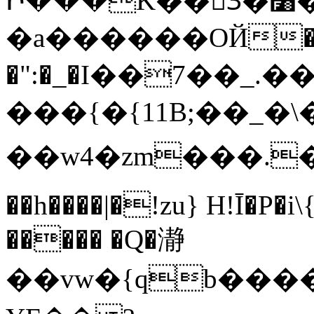
Ի���K��3ٓ�׸�?`�S��L�Q�-
�a������OЙ��
�":�_�I��7��_.��
���{�{11B;��_�\�
��w4�zm���.��q
��h����|�!zu} H!Ī�P�i
����� �Q�瀞
��vw�{qb�����6"���8ڻ�w����X��vT�� @zK