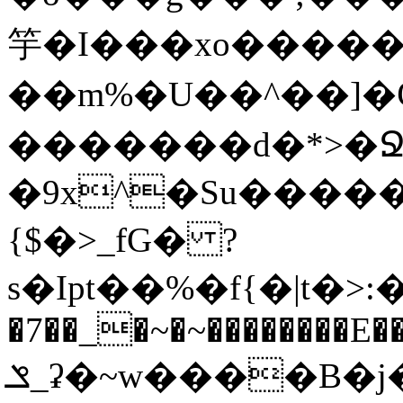
竽�I���xo������
��m%�U��^��]�Ѿߟ�2��g���v���������}"�ٗp�6nn����_v~5{�{�߿��G��
�������d�*>�Ջ
�9x^�Su�����������ۏ_������
{$�>_fG� ?
s�Ipt��%�f{�|t�>:�
�7��_�~�~��������E��
ݏ_ʡ�~w����B�j��b��l{���n�;Ϯ���uq�}