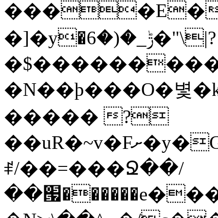
����E��
�]�y�ݱ_�(�6�"\|?
�$���������
�N��ϸ���O�볓�
����� ?
��uR�~v�Fށ�y�G�����au�����
ꑷ/��=���Ջ��/
��՗������e���=�zεBJ��