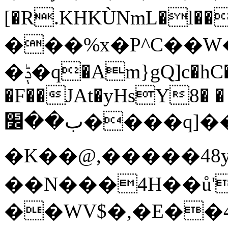
[�R.KHKÙNmL�l���ېU5���/
���%x�P^C��
�ݙ�q�Am}gQ]c�hC�Dp|:�#$2�.��F��C|
�F��JAt�yHsY8� �
ب��׼����q]��Pj
�K��@,�����48y
��N���4H��ů'
��WV$�,�E��