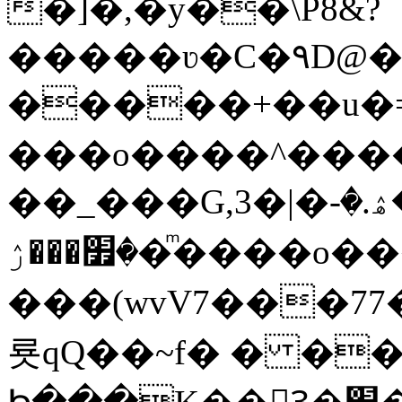
�]�,�y��\P8&?
�����ʋ�C�۹D@��
�����+��u�=s
���o����^�����կ�n�
��_���G,3�|�ޝ]�ۿ.�-
�׿���ۯ�ͫ����o����W|
���(wvV܀��8��77���7���w}a�Q\܃����Ϣ
룟qQ��~f� � �