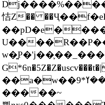
Dj����%����
恄Z�� ��Ҷ��f�
��pD�e���
U����R��P��
w�͍P�'j��֛��_�
G*6n�5Z�Z�uscv
��a�w��9*܂��ߌ�#�"=�z/no^}}
�����~
쀢nxs0������T