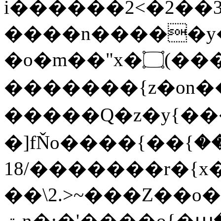
i������2<�2��3
����n�����y�^m
�o�m��"x�۝(�����Żo���Wm)��_~�S�
�������{z�on
�����Q�z�y{����}|q�
�]fŇo����ݗ����_���}��}
��/18�����r�{x��
��\2.>~���Z��o
ٽn�;�'����o{�պ�-w/