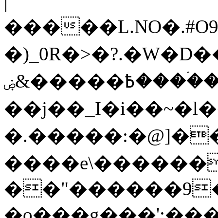
|
�����L.NO�.#O
�)_0R�>�?.�W�D�
߿�����&ۻ����ۛ�����kz��ۋ��4�6Y�_��/
��j��_I�i��~�l
�.�����:�@]��
����e\������
��"������9��W_
�o���g���';��