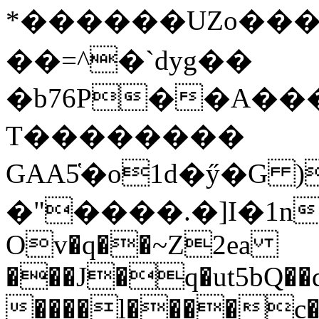
*������UZo���ח/�� ��.(��XD��3
��=^�`dyg��
�b76P��A��
T��������
GAA5̔�o1d�ӳ�G )
�"����.�]I�1n
Ov�q��~Z2ea
���J�q�ut5bQ��q
����l����c