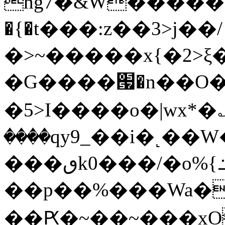
hg7�&W�����
�{�t���:z��3>j��/
�>~�����x{�2>ξ
�G����՗�n��O�
�5>I����o�|wx*�؎
����qy9_��i�˻�
���ٯk0���/�o%{߸[|���>�x�0��/
��p��%���Wa�
��Ԗ�~��~���xOIŻ���Ko{W9v^^�ד��