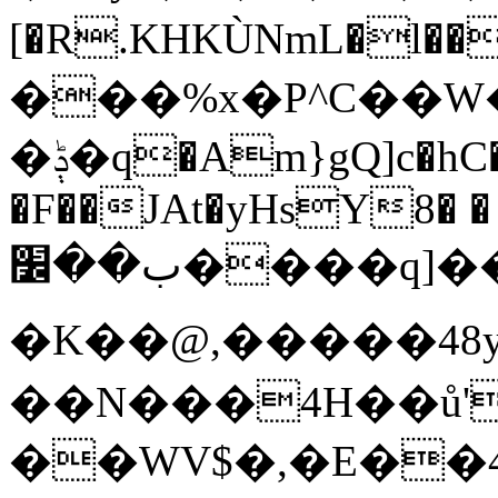
[�R.KHKÙNmL�l���ېU5���/
���%x�P^C��
�ݙ�q�Am}gQ]c�hC�Dp|:�#$2�.��F��C|
�F��JAt�yHsY8� �
ب��׼����q]��Pj
�K��@,�����48y
��N���4H��ů'
��WV$�,�E��