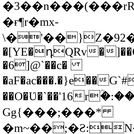
�3��n���(���r
�ғ¶r�mx-
\�'��}Z�92�S�ܩBG�5I�M��g
�[YE�դQRv�]��Ogə
�6]@`��c�
�aF�ac���.�}e��G
��O�Ʋ�`��'16rؒ�:
Gg{���;���*
�m~��;�Ƨ:N������