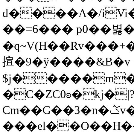
d����A�/iVi
��=6��� p0��볋
�q~V(H��Rv���
揎�9�ў����&B�v 
$j�����m�
�C�ZC0ʚ�kj�|
Cm��G��3�n�ݣv����=}�?
���el��O��H����mzݾ���1����4B����MY�m���]��e�7�Xaj׃�hg�wSwg9��wƗf��@�I�a�V����-v,5�Y���M��Ol�׿��