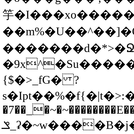
竽�I���xo������
��m%�U��^��]�Ѿߟ�2��g���v���������}"�ٗp�6nn����_v~5{�{�߿��G��
�������d�*>�Ջ
�9x^�Su�����������ۏ_������
{$�>_fG� ?
s�Ipt��%�f{�|t�>:�
�7��_�~�~��������E��
ݏ_ʡ�~w����B�j��b��l{���n�;Ϯ���uq�}