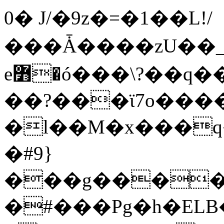
0� J/�9z�=�1��L!/
���Ǡ����zU��_
e߻�ó���\?��q��� ���X�����g?
��?���ϊ7o����
�l��M�x���
�#9}
���g�����
�#���Pg�h�ELB