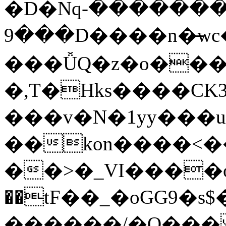
�D�Nqߖ���������-
���9D����n�̶wc�l�֑����o�{���{�:ZK�,'t��>͍ى�ݝ�/
���ǙQ�z�o����
�,T�Hks����CK
���v�N�1yy���
��kon����<�
��>�_VI����o�
��tF��_�oGG9
������/�O��� 