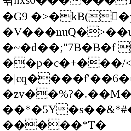
�G9 �>�kB(�ِ
�V���nuQ�>��
�~�d��;"7B�B�f 
��p�c�+���/<
�|cq����f'��6�
�zv��%?�.��M
��*�5Y�s��&*
�����*T�