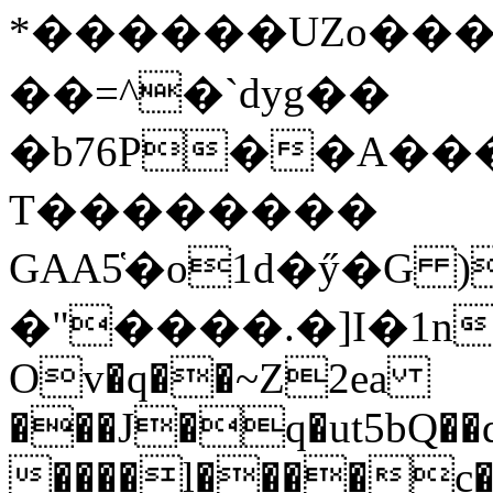
*������UZo���ח/�� ��.(��XD��3
��=^�`dyg��
�b76P��A��
T��������
GAA5̔�o1d�ӳ�G )
�"����.�]I�1n
Ov�q��~Z2ea
���J�q�ut5bQ��q
����l����c