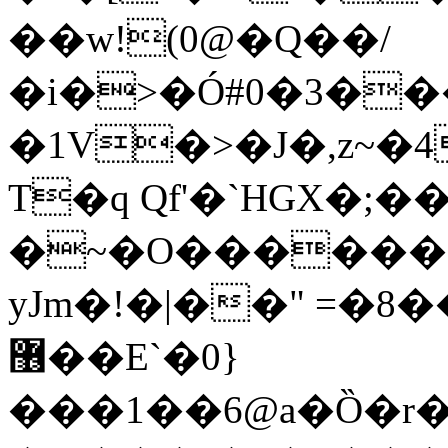
��w!(0@�Q��/
�i�>�Ó#0�3�
�1V�>�J�,z~�
T�q Qf'�`HGX�;�
�~�O������8
yJm�!�|��" =�8
޶��E`�0}
���1��6@a�Ȍ�r�4