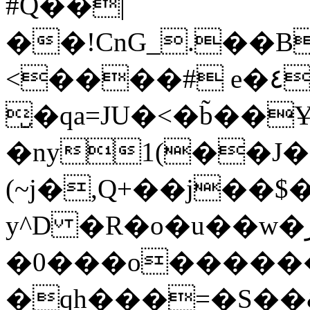
#Q��|
��!CnG_.��B
<����# e�٤`[!$r�rXt!t�A��x� F�!
̮�qa=JU�<�b̃��
�ny1(��J�
(~j�,Q+��j��$
y^D �R�o�u��w�ر�l� !�c� �
�0���o�����
�qh���=�S��&