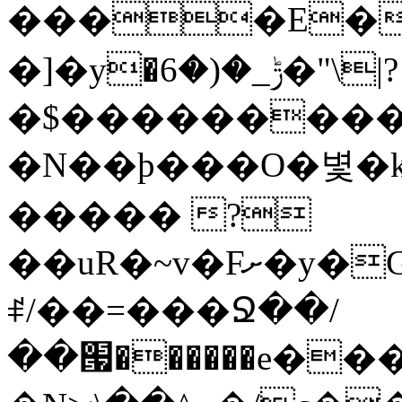
����E��
�]�y�ݱ_�(�6�"\|?
�$���������
�N��ϸ���O�볓�
����� ?
��uR�~v�Fށ�y�G�����au�����
ꑷ/��=���Ջ��/
��՗������e���=�zεBJ��