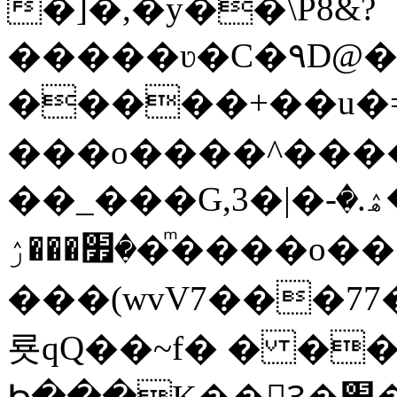
�]�,�y��\P8&?
�����ʋ�C�۹D@��
�����+��u�=s
���o����^�����կ�n�
��_���G,3�|�ޝ]�ۿ.�-
�׿���ۯ�ͫ����o����W|
���(wvV܀��8��77���7���w}a�Q\܃����Ϣ
룟qQ��~f� � �