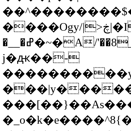
��^��������$��ٽ�P���~��4���
����Ogy/|>ڿ|�I��'A�n��1�$�}
�__�ߝ�~�Α/'��8_@A�m~�Wѻ�ׯ�9|9+>�>�=c"'��K���X�:��?
j�ԫ��-
����������y
���|y������
���[��}��As���
�_o�k�e����^8{��տ