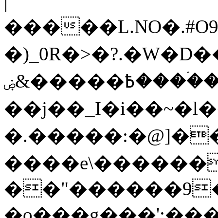
|
�����L.NO�.#O
�)_0R�>�?.�W�D�
߿�����&ۻ����ۛ�����kz��ۋ��4�6Y�_��/
��j��_I�i��~�l
�.�����:�@]��
����e\������
��"������9��W_
�o���g���';��