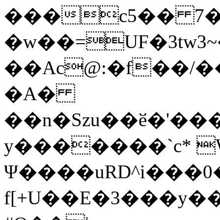
���c5�� 7�
�w��=UF�3tw3
��Ac@:�f��/�
�A�
��n�Szu��ӗ�'����C�����׻���z
y�������`c* 
Ψ����uRD^i���0
f[+U��E�3���y��