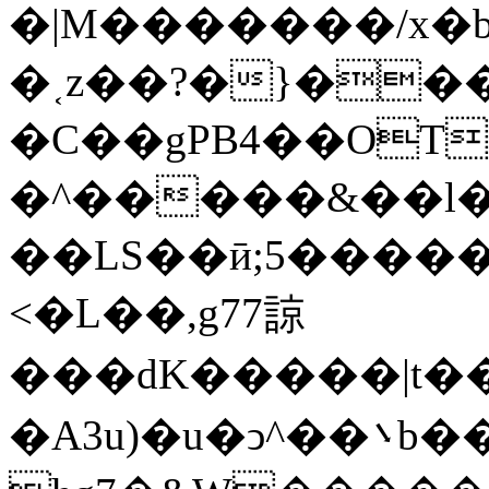
�|M�������/x�b
�˱z��?�}��
�C��gPB4��OT
�^�����&��l�������_�� 
��LS��ӣ;5�����
<�L��,g77諒
���dK�����|t��m߼�Զ?}6���qb��_��u���~ f˛��j������WCcq~s������˽a��������<�
�A3u)�u�ͻ^��܌b���ڟ���7��x��{z�?