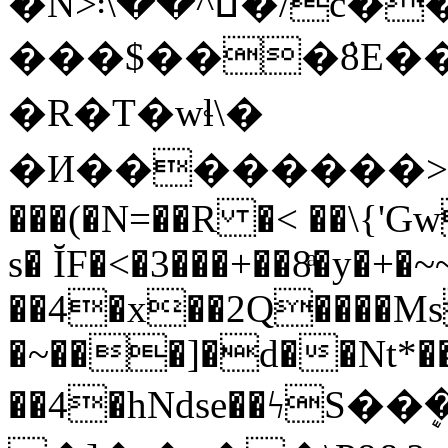
�N>ߎ^��\܃�/c����x���i����|
���$���ܿ8E��
�R�T�wɬ\�
�И��������>�
���(�N=��R �< ��\{'G
s� ĬF�<�3���+��8ͣ�y�+
��4�x��2Q����M
�~���]�d��Nt*���
��4�hNdse��ϟS