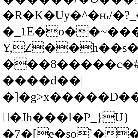
�R�K�Uy�^�ԋ/�?
�_1E�o��~���
Y,Z��h��s�
���8�����c�#�~
����d��|
�]�g>x�����D���;��
𩆿�Jh���l�P_}U}
�7�[e�so`��