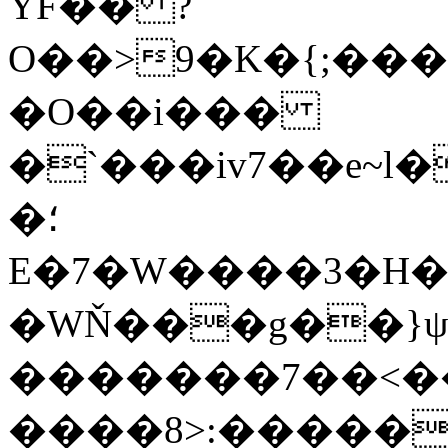
YF�� ?
O��>9�K�{;�������[��˝;��h
�O��i���
�`���iv7��e~l
�؛
E�7�W����3�H��
�WŇ���g��}ψ
�������7��<�
����8>:�����