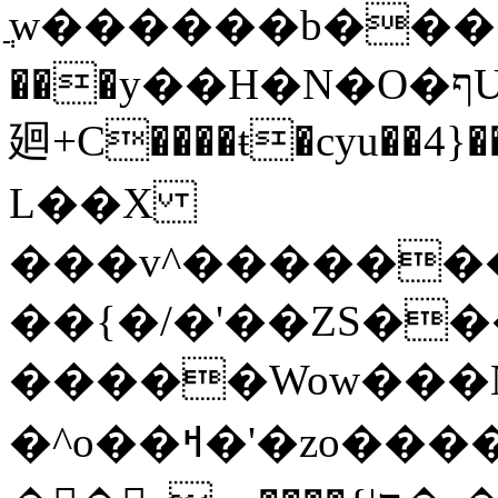
ֲw������b���
���y��H�N�O�ףU�5� o�Ȉ������
廻+C����ŧ�cyu��4}��
L��X
���v^�������כ��^��}5���N&�wGY������
��{�/�'��ZS�
�����Wow���N
�^o��ߞ�'�zo�������xO��������7�.�o����������R�v'W���������Ey�q�1~���t�u��-