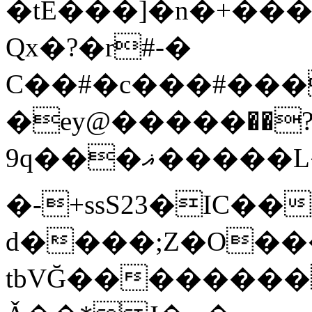
�tE���]�n�+���
Qx�
?�r#-�
C��#�c���#���
�ey@�����߾?��
9q���ޣ�����L��pQx���^^��;Q�~�~=y��$9hj�D:���IS�#�<@ԃY�
�-+ssS23�IC��
d����;Z�O��
tbVĞ��������