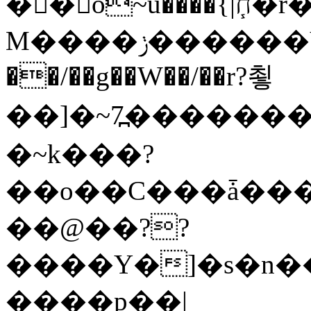
�� o~u����{|ח֧�r��6z��68�?���?
M����ݫ������Yb�O�v��D����ûw˯y��x7�����I_�/
��/��g��W��/��r?쵷
��]�~7߽����������Δ3;>R�
�~k���?
��o��C���ǡ���
��@��??
����Y�]�s�n�
����p��|