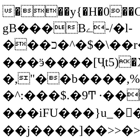
���y{�H�0��O
gB���Bے-/�l-
���כ�^�$�\��r�8��kuuuUu-
���ӭ����[Ҷt5)�X�܉�7��W�
�,"��b����,%�y>�޼~=�a���%�k��d؉�I�į'
�^:���$.�9Ͳ ·��
���iFU���}u_�
��j����]��>>�