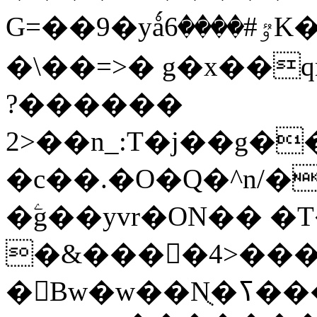
G=��9�yǻٷ#����6K�P�<������;
�\��=>� g�x��qrb���~
������?
2>��n_:T�j��g��X��3�\x��Z-
�c��.�O�Q�^n/�
�ۧg��yvr�ON�� 
�&����4>��
�󳳦Bw�w��Nֻ�ߖ�����. �ў!��}|