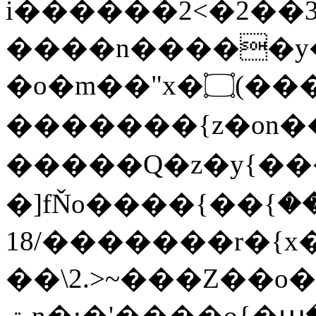
i������2<�2��3
����n�����y�^m
�o�m��"x�۝(�����Żo���Wm)��_~�S�
�������{z�on
�����Q�z�y{����}|q�
�]fŇo����ݗ����_���}��}
��/18�����r�{x��
��\2.>~���Z��o
ٽn�;�'����o{�պ�-w/