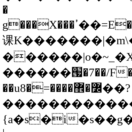
�
g���X���ߴ��=E��>��އ��ן"��s�k��o^��W��w�j4�.}
课K�������|�m\�
������|o�~_�X
������՗�7��/F��
��u8�=����߼�޾��?
������������
{a�s�i�s��g