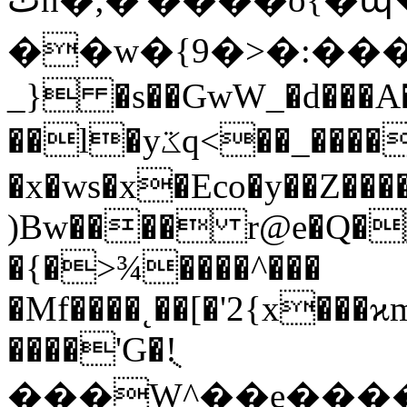
��w�{9�>�:�����>��˫
_} �s��GwW_�d���A�
��l�yػq<��_������G���W�_�z�
�x�ws�x�Eco�y��Z��
)Bw���� r@e�Q�
�{�>¾����^���
�Mf��
��˛��[�'2{x���
����'G�!ֻ
���W^��e����qP,�h�غ