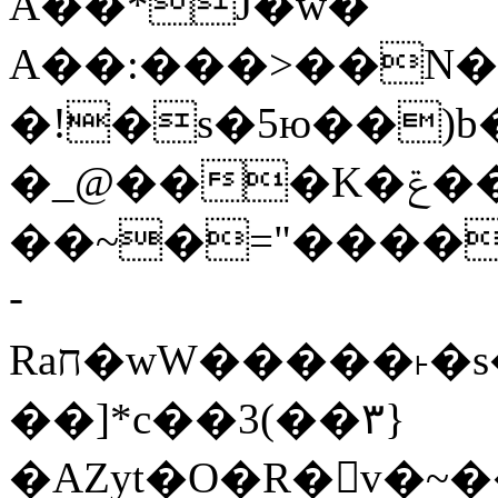
Ǎ��*J�w�
A��:���>��N�>
�!�s�5ю��)b� 
�_@���K�ݝ����G�)?#�
��~�="����
­
Raח�wW�����˫�s����N�O����6�Y��{G�h�O��� |
��]*c��3(��٣}
�AZyt�O�R�v�~�