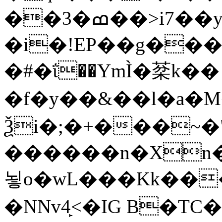
��3�ߘ��>i7��yޠH�G�ٳN�=�<�$]
�i�!EP��g��
�#�ΐ��YmÌ�棻k��
�f�y��&��l�a�M�
Ѯi�;�+���~�
������n�Xn�
뇧o�wL���Kk���Z�h��M�R�Q
�NNv4̙<�IG B�TC