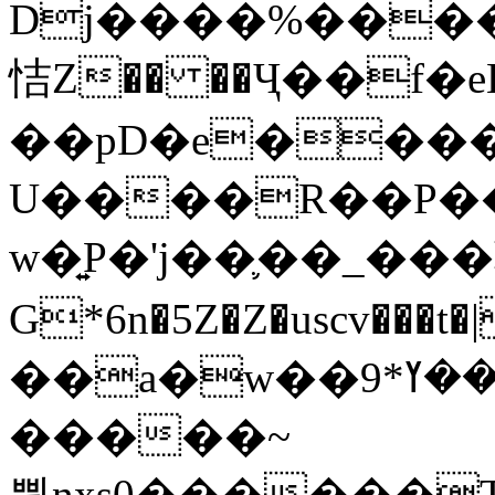
Dj����%����
恄Z�� ��Ҷ��f�
��pD�e���
U����R��P��
w�͍P�'j��֛��_�
G*6n�5Z�Z�uscv
��a�w��9*܂��ߌ�#�"=�z/no^}}
�����~
쀢nxs0������T