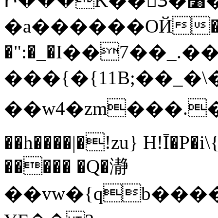
Ի���K��3ٓ�׸�?`�S��L�Q�-
�a������OЙ��
�":�_�I��7��_.��
���{�{11B;��_�\�
��w4�zm���.��q
��h����|�!zu} H!Ī�P�i
����� �Q�瀞
��vw�{qb�����6"���8ڻ�w����X��vT�� @zK