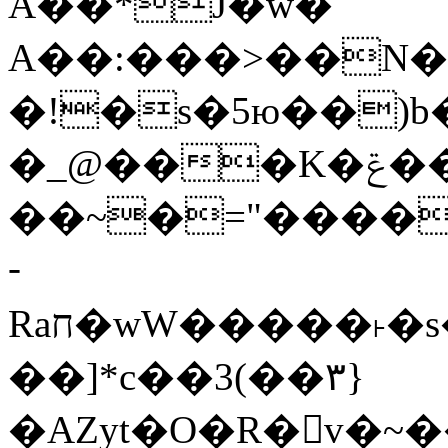
Ǎ��*J�w�
A��:���>��N�>
�!�s�5ю��)b� 
�_@���K�ݝ����G�)?#�
��~�="����
­
Raח�wW�����˫�s����N�O����6�Y��{G�h�O��� |
��]*c��3(��٣}
�AZyt�O�R�v�~�