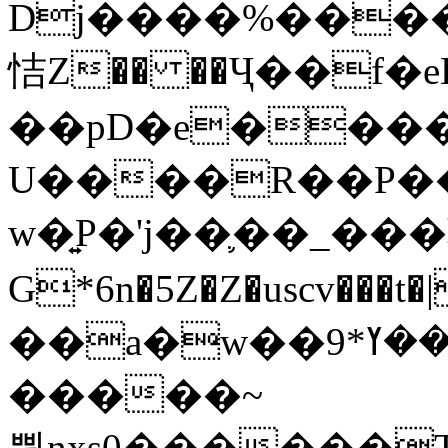
Dj����%����
恄Z�� ��Ҷ��f�
��pD�e���
U����R��P��
w�͍P�'j��֛��_�
G*6n�5Z�Z�uscv
��a�w��9*܂��ߌ�#�"=�z/no^}}
�����~
쀢nxs0������T