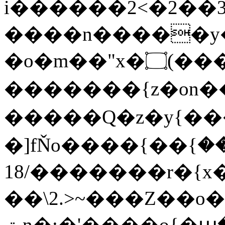
i������2<�2��3
����n�����y�^m
�o�m��"x�۝(�����Żo���Wm)��_~�S�
�������{z�on
�����Q�z�y{����}|q�
�]fŇo����ݗ����_���}��}
��/18�����r�{x��
��\2.>~���Z��o
ٽn�;�'����o{�պ�-w/