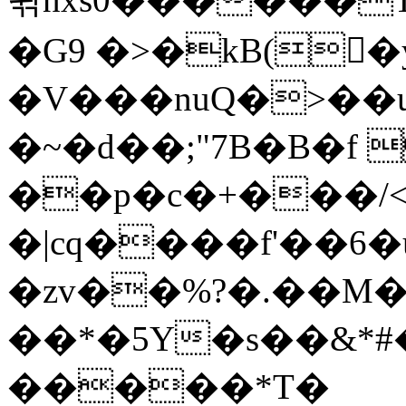
�G9 �>�kB(�ِ
�V���nuQ�>��
�~�d��;"7B�B�f 
��p�c�+���/<
�|cq����f'��6�
�zv��%?�.��M
��*�5Y�s��&*
�����*T�