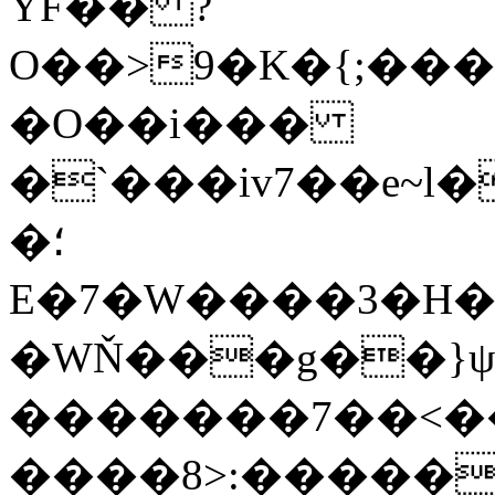
YF�� ?
O��>9�K�{;�������[��˝;��h
�O��i���
�`���iv7��e~l
�؛
E�7�W����3�H��
�WŇ���g��}ψ
�������7��<�
����8>:�����