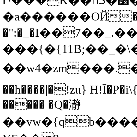
Ի���K��3ٓ�׸�?`�S��L�Q�-
�a������OЙ��
�":�_�I��7��_.��
���{�{11B;��_�\�
��w4�zm���.��q
��h����|�!zu} H!Ī�P�i
����� �Q�瀞
��vw�{qb�����6"���8ڻ�w����X��vT�� @zK