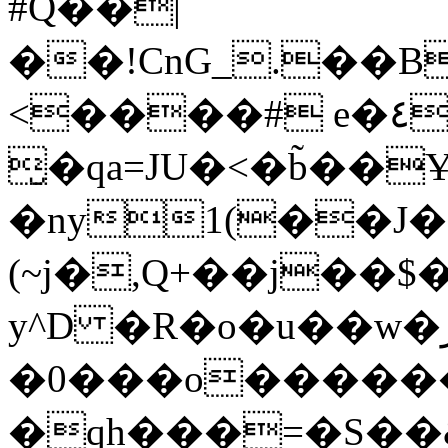
#Q��|
��!CnG_.��B
<����# e�٤`[!$r�rXt!t�A��x� F�!
̮�qa=JU�<�b̃��
�ny1(��J�
(~j�,Q+��j��$
y^D �R�o�u��w�ر�l� !�c� �
�0���o�����
�qh���=�S��&