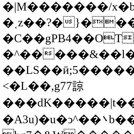
�|M�������/x�b
�˱z��?�}��
�C��gPB4��OT
�^�����&��l�������_�� 
��LS��ӣ;5�����
<�L��,g77諒
���dK�����|t��m߼�Զ?}6���qb��_��u���~ f˛��j������WCcq~s������˽a��������<�
�A3u)�u�ͻ^��܌b���ڟ���7��x��{z�?