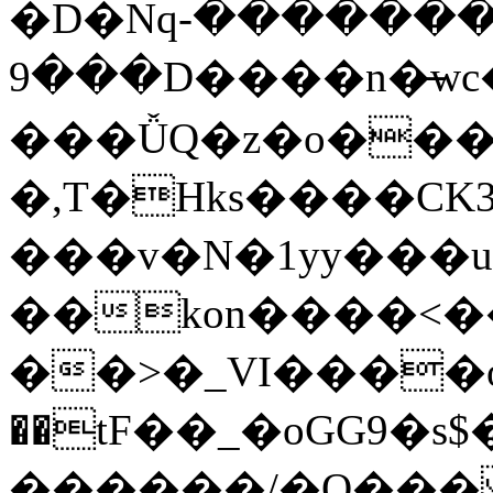
�D�Nqߖ���������-
���9D����n�̶wc�l�֑����o�{���{�:ZK�,'t��>͍ى�ݝ�/
���ǙQ�z�o����
�,T�Hks����CK
���v�N�1yy���
��kon����<�
��>�_VI����o�
��tF��_�oGG9
������/�O��� 