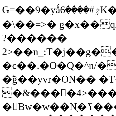
G=��9�yǻٷ#����6K�P�<������;
�\��=>� g�x��qrb���~
������?
2>��n_:T�j��g��X��3�\x��Z-
�c��.�O�Q�^n/�
�ۧg��yvr�ON�� 
�&����4>��
�󳳦Bw�w��Nֻ�ߖ�����. �ў!��}|