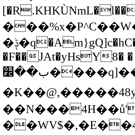
[�R.KHKÙNmL�l���ېU5���/
���%x�P^C��
�ݙ�q�Am}gQ]c�hC�Dp|:�#$2�.��F��C|
�F��JAt�yHsY8� �
ب��׼����q]��Pj
�K��@,�����48y
��N���4H��ů'
��WV$�,�E��