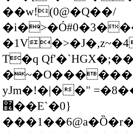
��w!(0@�Q��/
�i�>�Ó#0�3�
�1V�>�J�,z~�
T�q Qf'�`HGX�;�
�~�O������8
yJm�!�|��" =�8
޶��E`�0}
���1��6@a�Ȍ�r�4