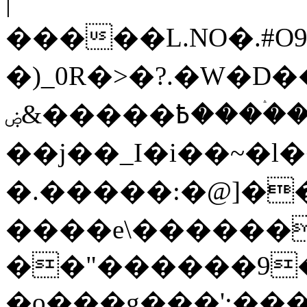
|
�����L.NO�.#O
�)_0R�>�?.�W�D�
߿�����&ۻ����ۛ�����kz��ۋ��4�6Y�_��/
��j��_I�i��~�l
�.�����:�@]��
����e\������
��"������9��W_
�o���g���';��