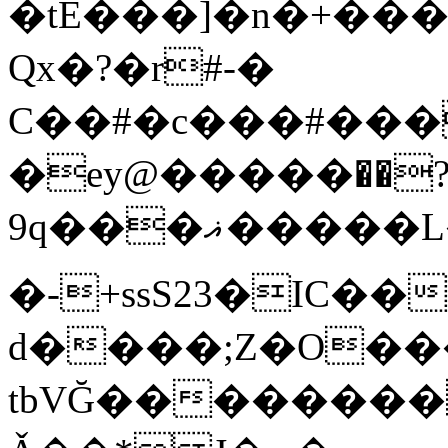
�tE���]�n�+���
Qx�
?�r#-�
C��#�c���#���
�ey@�����߾?��
9q���ޣ�����L��pQx���^^��;Q�~�~=y��$9hj�D:���IS�#�<@ԃY�
�-+ssS23�IC��
d����;Z�O��
tbVĞ��������