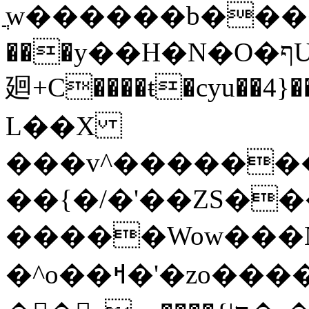
ֲw������b���
���y��H�N�O�ףU�5� o�Ȉ������
廻+C����ŧ�cyu��4}��
L��X
���v^�������כ��^��}5���N&�wGY������
��{�/�'��ZS�
�����Wow���N
�^o��ߞ�'�zo�������xO��������7�.�o����������R�v'W���������Ey�q�1~���t�u��-