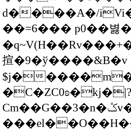
d����A�/iVi
��=6��� p0��볋
�q~V(H��Rv���
揎�9�ў����&B�v 
$j�����m�
�C�ZC0ʚ�kj�|
Cm��G��3�n�ݣv����=}�?
���el��O��H����mzݾ���1����4B����MY�m���]��e�7�Xaj׃�hg�wSwg9��wƗf��@�I�a�V����-v,5�Y���M��Ol�׿��