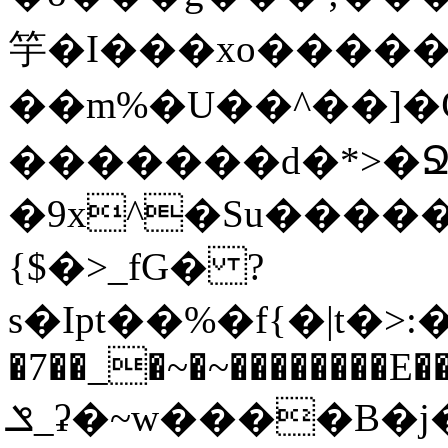
竽�I���xo������
��m%�U��^��]�Ѿߟ�2��g���v���������}"�ٗp�6nn����_v~5{�{�߿��G��
�������d�*>�Ջ
�9x^�Su�����������ۏ_������
{$�>_fG� ?
s�Ipt��%�f{�|t�>:�
�7��_�~�~��������E��
ݏ_ʡ�~w����B�j��b��l{���n�;Ϯ���uq�}