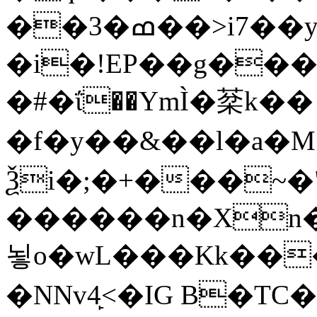
��3�ߘ��>i7��yޠH�G�ٳN�=�<�$]
�i�!EP��g��
�#�ΐ��YmÌ�棻k��
�f�y��&��l�a�M�
Ѯi�;�+���~�
������n�Xn�
뇧o�wL���Kk���Z�h��M�R�Q
�NNv4̙<�IG B�TC