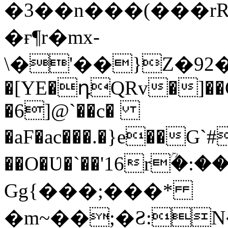
�3��n���(���r
�ғ¶r�mx-
\�'��}Z�92�S�ܩBG�5I�M��g
�[YE�դQRv�]��Ogə
�6]@`��c�
�aF�ac���.�}e��G
��O�Ʋ�`��'16rؒ�:
Gg{���;���*
�m~��;�Ƨ:N������