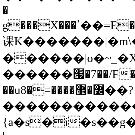
�
g���X���ߴ��=E��>��އ��ן"��s�k��o^��W��w�j4�.}
课K�������|�m\�
������|o�~_�X
������՗�7��/F��
��u8�=����߼�޾��?
������������
{a�s�i�s��g