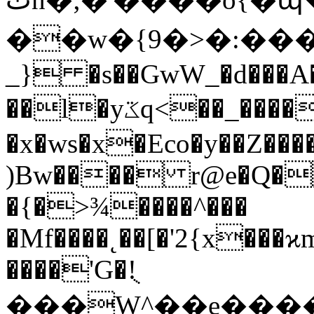
��w�{9�>�:�����>��˫
_} �s��GwW_�d���A�
��l�yػq<��_������G���W�_�z�
�x�ws�x�Eco�y��Z��
)Bw���� r@e�Q�
�{�>¾����^���
�Mf��
��˛��[�'2{x���
����'G�!ֻ
���W^��e����qP,�h�غ