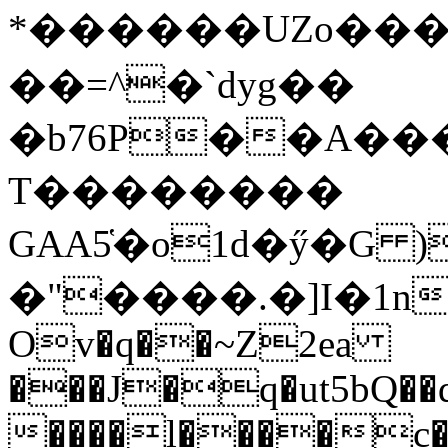
*������UZo���ח/�� ��.(��XD��3
��=^�`dyg��
�b76P��A��
T��������
GAA5̔�o1d�ӳ�G )
�"����.�]I�1n
Ov�q��~Z2ea
���J�q�ut5bQ��q
����l����c