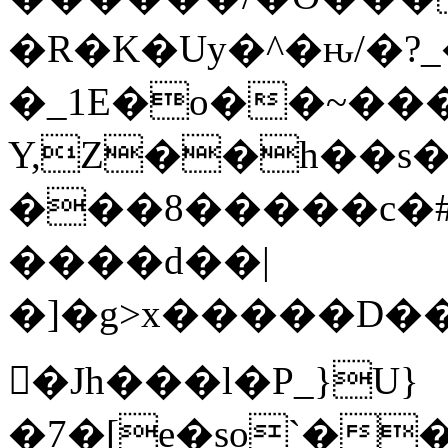
�R�K�Uy�^�ԋ/�?
�_1E�o��~���
Y,Z��h��s�
���8�����c�#�~
����d��|
�]�g>x�����D���;��
𩆿�Jh���l�P_}U}
�7�[e�so`��