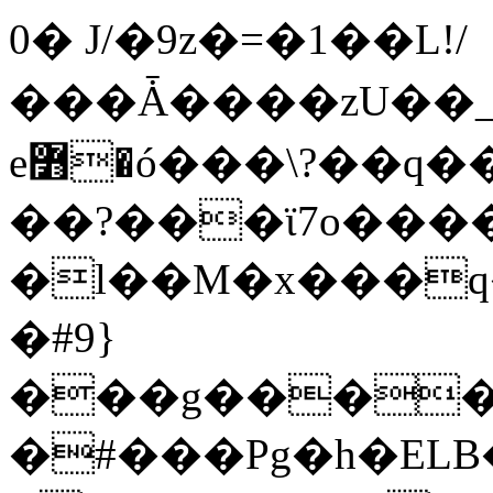
0� J/�9z�=�1��L!/
���Ǡ����zU��_
e߻�ó���\?��q��� ���X�����g?
��?���ϊ7o����
�l��M�x���
�#9}
���g�����
�#���Pg�h�ELB