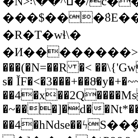
�N>ߎ^��\܃�/c����x���i����|
���$���ܿ8E��
�R�T�wɬ\�
�И��������>�
���(�N=��R �< ��\{'G
s� ĬF�<�3���+��8ͣ�y�+
��4�x��2Q����M
�~���]�d��Nt*���
��4�hNdse��ϟS