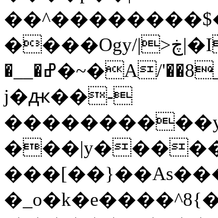
��^��������$��ٽ�P���~��4���
����Ogy/|>ڿ|�I��'A�n��1�$�}
�__�ߝ�~�Α/'��8_@A�m~�Wѻ�ׯ�9|9+>�>�=c"'��K���X�:��?
j�ԫ��-
����������y
���|y������
���[��}��As���
�_o�k�e����^8{��տ