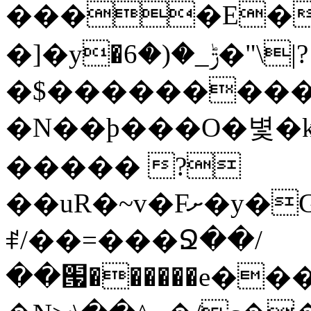
����E��
�]�y�ݱ_�(�6�"\|?
�$���������
�N��ϸ���O�볓�
����� ?
��uR�~v�Fށ�y�G�����au�����
ꑷ/��=���Ջ��/
��՗������e���=�zεBJ��