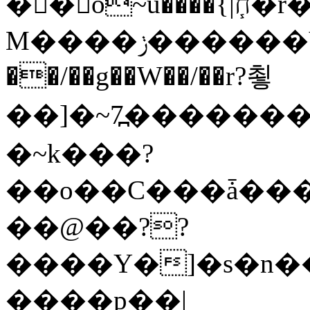
�� o~u����{|ח֧�r��6z��68�?���?
M����ݫ������Yb�O�v��D����ûw˯y��x7�����I_�/
��/��g��W��/��r?쵷
��]�~7߽����������Δ3;>R�
�~k���?
��o��C���ǡ���
��@��??
����Y�]�s�n�
����p��|