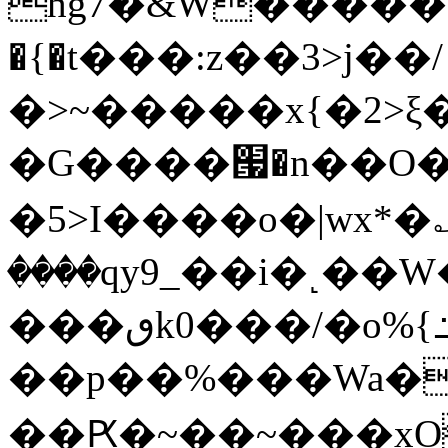
hg7�&W�����
�{�t���:z��3>j��/
�>~�����x{�2>ξ
�G����՗�n��O�
�5>I����o�|wx*�؎
����qy9_��i�˻�
���ٯk0���/�o%{߸[|���>�x�0��/
��p��%���Wa�
��Ԗ�~��~���xOIŻ���Ko{W9v^^�ד��