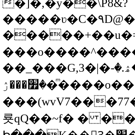
�]�,�y��\P8&?
�����ʋ�C�۹D@��
�����+��u�=s
���o����^�����կ�n�
��_���G,3�|�ޝ]�ۿ.�-
�׿���ۯ�ͫ����o����W|
���(wvV܀��8��77���7���w}a�Q\܃����Ϣ
룟qQ��~f� � �