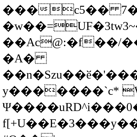
���c5�� 7�
�w��=UF�3tw3
��Ac@:�f��/�
�A�
��n�Szu��ӗ�'����C�����׻���z
y�������`c* 
Ψ����uRD^i���0
f[+U��E�3���y��