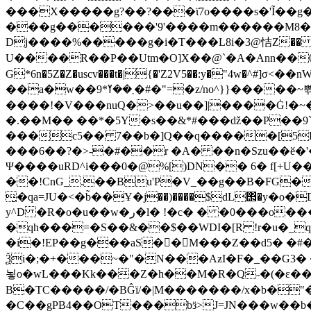
���X�����g?��?���ϊ7o����s�'Ĩ��g
���g������'9'����m������M8�����n��~
Dj����%�����g�i�T���L8i�3@恄Z�
U����R��P��Utm�O]X��@`�A�Ann��0
G*6n�5Z�Z�uscv���t�|{�'Z2V5��:y�"4
��a�w��9*܂��ߌ�#�"=�z/no^}}�����~쀢nxs0������TFm�ϛ7��x:s����ԋD��4Kƀ��fL�}�G9 �>�kB(�ِy��, 2ᐿm��/
����!�V���nuQ�>��u��]|����Ġ!�~�d�
�.��M�� ��*�5Y�s��&*#���ǆ��P��9
���c5�� 7��b�]Q��q�����[5P�
���6��?�>-�#��r �A� ��n�Szu��ӗ�'����C�����׻���z������wx����ω������ y
Ψ����uRD^i���0�@%[)DN�� 6� f[+U�
��!CnG_.��Bu'P�V_��g��B�FG��!A�>K���
̮�qa=JU�<�b̃��Ұ�j��)����$dL΢�y�
y^D �R�o�u��w�ر�l� !�c� � �0���o��������k��<����m
�qh���=�S��&��$��WDI�[R !r�u�_q�(���»J�I��m
�i�!EP��g���aS��M���Z��d5� �#�ΐ��
Ѯi�;�+���~�"�N���AƶI�F�_��G3�
뇧o�wL���Kk���Z�h��M�R�Q˶�(�ɛ���nn�k9:��%��G�߿�n^�;R�<����6���~Gc
B�TC�����/�BĜï/�|M�������/x�b�"
�C��gPB4��OT���bӟ>J=JN���w��b