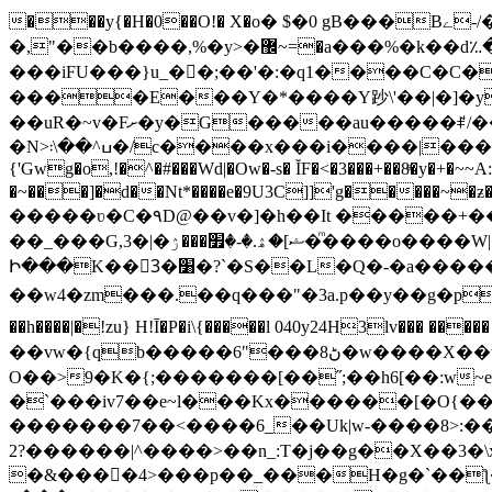
���y{�H�0��O!� X�о� $�0 gB���Bے-/�l-���כ�^�$�\��r�8��kuuuUu-���ӭ����[Ҷt5)�X�܉�7��W���?
�,"��b����,%�y>�޼~=�a���%�k��d؉�I�į'��� 5����|�^:���$.�9Ͳ ·���IJ�0荥���
���iFU���}u_�
�;��'�:�q1����C�C�
����E���Y�*����Y䟞\'��|�]�y�ݱ_�(�6�"\|?�$����������;����r?�N��ϸ���O�볓�k��F�|����� 
��uR�~v�Fށ�y�G�����au�����ꑷ/��=���Ջ��/��՗������e���=�zεBJ���חWu�߰���˯/^�.N��/
�N>ߎ^��\܃�/c����x���i����|���$���ܿ8E���O�����+�x��|�R�T�wɬ\� �И��������>��~ɻ����p%/���(�N=��R �< ��\
{'Gwg�o,!�^�#���Wd|�Ow�-s� ĬF�<�3���+��8ͣ�y�+
�~���]�d��Nt*����e�9U3C]]'g�����~�
�����ʋ�C�۹D@��v�]�h��It �����+��u�=sο
��_���G,3�|�ޝ]�ۿ.�-�׿���ۯ�ͫ����o����W|���(wvV܀��8��77���7���w}a�Q\܃����Ϣ룟qQ��~f� � ��|�㽟�!
Ի���K��3ٓ�׸�?`�S��L�Q�-�a������OЙ��<��?�":�_�I��7��_.���|�R�|qy|���{�{11B;��_�\����Ef�Q8|i�_|
��w4�zm���.��q���"�3a.p��y��g�pGJ�y��
��h����|�!zu} H!Ī�P�i\{�����l 040y24H3lv��� ����
��vw�{qb�����6"���8ڻ�w����X��vT�� @zK��'&K�G��cϑW����s޾��]|?YF�� ?
O��>9�K�{;�������[��˝;��h6[��:w~e���E�ۅl�\�`A�������p���A�,�����x��p
�`���iv7��e~l���Kx������[�O{��|�؛E�7�W����3�H����Y�\l����v1�i�qtm�°wp8\�����-�WŇ���g�
�������7��<���
�6_��Uk|w-����8>:������O��� @�ӣ��䢀
����^|������?2>��n_:T�j��g��X��3�\x��Z-�c��.�O�Q�^n/�,�rww�g�/�ۧg��yvr�ON�� �T������(
�&����4>���p��_���H�g�`��ƪ����8َ���8� �󳳦Bw�w�