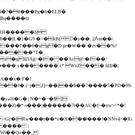
Bq����m
:�2�RH�����S
���f'��6�ug�D pr�W�� �zv��%?
?�����*T�
�qIå5Ag>�f� ��Ac@:�f��/
(��J� (~j�,Q+��j��$��7����5�PD�99-
��Zj�*-s���;������7t� �AU�f~�ow>^*�!
���� |
{ÛWї��Qx��_