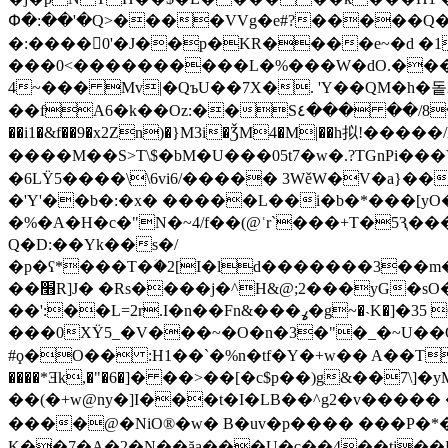
Փ�:��'�Q>����VVg�e#?�����Q�]�
�:����0'�J��p�KR����e~�d �1
���0˂����������L�%���W�dO.����U
4~��� Mv|�QъU��7X�. 'Ү��ԚM�h�
��fA6�k�
�Oz:��S٤��� ��/8�y���=ca�Q�E��BŒ�.�0�� 6� F�nk��ۦ���ҢG(���4�T?
��i1�&f��9�x2Zn)�}M3i�ǮM4�M|��h拟!�����
����M��S>T\$�bM�U���05t7�w�.?TGnP
�6LŸ5����\\6vi6/����� 3WěW�V�a}�
�'Y'��b�:�x� �����L��i�b�*���[y
�%�A�H�c�"N�~4/f��(@ʿr`���+T�5Ԇ�
Q�D:��Yk��s�/
�p�ʕ*���T�ؘ�2[I�ld�������3��m
��׫R]J� �Rs����j�^H&@;2���yG�sO���ѬI� ��@�]~�w%�ஸz���n���,3�th�L1��Dt3�3(-
��':��L=2r.I�n��Fn&���ߩ�g~�˴K�]�35 Q��ׯ�|�{~��W:�� H���νa���a�W.�Az���U��0#iӤ�`T���Y]4�3X�C���|
���0ХΫ5_�V���~�O�n�3�"�_�~U��Q]����Y
#ϙ�O�� :H1��`�%n�tf�Y�+w�� A��T
����*Ǝk,�"�6
�]� ��>��[�c$p��)g&��7\]�
��(�+w@ny�]I���t�I�LB��^g2�v����
����@�NiO®�w� B�uv�p���� ���P�*�I
K��7�A�2�N��ăa���U�ɢ��4��tj��L�6n%E�TL�ݎ�vf�6���