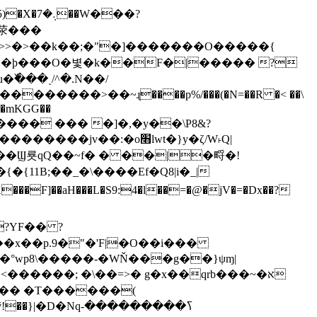
�>>�>��k��;�"�]�������O�����{
v�mKGG��
�HQ�+���� ��� �]�,�y��\P8&?
�:�o׫lwt�}y�ζ/W˫Q|
F]��aH���L�S9:4�l��=�@�jV�=�Dx��?