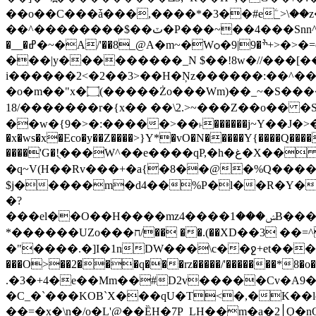
��o��C���ǡ���,����*�3��#eۧ_>\��z
��^��������$��ٽ�P���~��4���Snn^$ ����Ogy/|>ڿ|�I��'A�n��1�$�}
�__�ߝ�~�Α/'��8_@A�m~�Wѻ�ׯ�9|9+>�>�=c"'��K���X�:��?j�ԫ��-����������y���mK���?/
���|y���������_N $��!8w�//���[��}
i������2<�2��3>��Η�Ņz������:��^����_��~�9_Oz
�o�m��"x�۝(�����Żo���Wm)��_~�S� �������{z�on����}�����Q�z�y{����}|q��,e�ݷb�~|��?�]fŇo����ݗ����_���}��}
��/18�����r�{x�� ��\2.>~���Z��o�� �S�{-ٽn�;�'����o{�պ�-w/
��w�{9�>�:�����>��˫������j~Y��J�>���g�+���ׯ/W��/>]�ݼzN��Wʗ�6��>�?_} �s��GwW_�d���A��_. ��l
�x�ws�x�Eco�y��Z����>}Y*�vO�N�����Y{����Q���
����'G�!ֻ���W^��e����qP,�h�غ�X�� ~� d����A�/iVi�Z>�'%��� ��=6��� p0��볋��:�5���OX�(��
�q~V(H��Rv���+�a{�8��@�%Q����
$j�����m�d4��%P�l��R�Y��\*u�
�?
���el��O��H����mzݾ���1����4B����MY�m���]��e�7�Xaj׃�hg�wSwg9��wƗf��@�I�a�V����-v,5�Y���M��Ol�׿���������0�6Z����:hA/I��s�2NF��kK�
*������UZo���ח/�� ��.(��XD��3 ��=^�`dyg�� �b76P��A���G�Zx�] T�������� GAA5̔�o1d�ӳ�G )��:��ℱ�o0�/
�"����.�]I�1nDW���\c��ջ+et����ר��?Ov�q��~Z2ea ���J�q�ut5bQ��q�lǊ�R���Y����{�� ����l����c�TY���W
���O>��2���q���rz�����/'�������*8
.�3�+4�e��Mm��#D2v�����Cv�A9
�C_�`���KOB`X���qU�T<�,�K��l
��=�x�\n�/o�L'@��ȄH�7P_LH��m�a�2׀Ǫ�nO�p�-���t��Q9`�l����i� O���RE�J}Ve ���H�S)h]��BAq謪