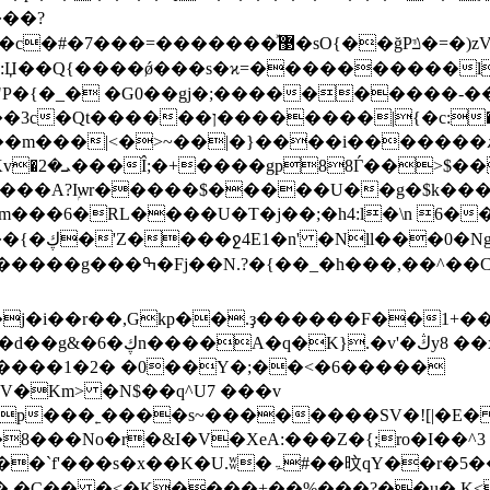
���?
�4>�Bh��w���# # "�
���ǿ���s�ϰ=����������l�85�r���G�C���� ���5
P�{�_� �G0��gj�;����������-���
�a >�4��|��|�W>��wonf���
���A?Iۭѡr�����$�����U��g�$k��
2y��t {��~��,zvj��l���a�� Y�x��}��{�ڮ�'Z����
ջ4E1�n' �Nll���0�N
j�i��r��,Gkp��.ҙ������F��1+��
����$JDI']Ƞ��VdL�^W
zaІ����1�2� �0��Y�;��<�6�����
�Km> �N$��q^U7 �
��v
8���No�r�&I�V�XeA:���Z�{;ro�I��^3 ,
� �C�� �<�K����+��%���?��u� K