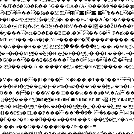
JT�݁c�%0�R�� }G��˂IŀA�{A0��0M��$�qu
ME[���$a��M 5L΋�����.��'h��L
�4%n��u��r�Fw1��2Ɠ�C�A����
돝X&�.rYRj�.{�R'��NbV����I쯆�d�ŽU��
/M'Pb^jO��e�z5�(�]Yfe/����F�閦���4\'����
i���V�A��n�H��ᐣ :���.���p��
��=�i��M ���Ho�F��;}� ��L���U»�
O�G(�w����2�kS���m�Oka<�ǻ�Ѿ�m!
��<t��g��a`q� ���Y� #��5iW[����n
�V�m�{I��jU�F��˭X�8��,�T��"��A{
�����tH�?�M`��Y���5K�dl�Ъ꼼d Y�z4����?^��
s4� M:�{*��K�J��l��_r�,���J�t"
yM1��PSh�CL��P�����՝��6�+�k�ơ�;-/4ƃ
� ��ٕ�2�# 2�����m��8Ml��X<��� Z�A%
��qu��G��Z��� E��Z#~��i+ᄐ
i�6>��4|x�E�Ź"�����