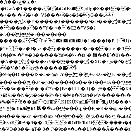
Ǟ�Τ����z��aG�|F8�� 9[og�S��b���
<�� ��>�_VI����o�$�yG��׆
����X�J"�����}������/�O��� $0�ӫ/
�h��s�p��"Y�~\��E2�"V6�?
�|
�,�|��w!(0@�Q��/
V�>�J�,z~�4g�����rf�>���]m~� T�q
fz`� ޶��E`�0}���1��6@a�Ȍ�r�4�^'g�&��yr}|
q�A��``���zx!:������,�XG� Qx�
?�r
V�}�ey@�����߾?��
�������2^�p0����9�6���1��=!Ǎ��*
�)b� �\Ĉ?)e�}B^��}�_@���K�ݝ����G�)?#
�wW�����˫�s����N�O����6�Y��{G�h�O��� |
}Z�92�S�ܩBG�5I�M��gYy�Uȅ�� �[YE�դQRv�]��Ogə�/?
�!c_W�Rv�#�Ѩ�9��k0c|/��O�Ʋ�`��'16rؒ�: