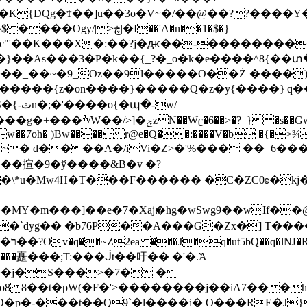
�K{DQg�Ϯ��]u��3o�V~�/��@��??����Y
��As���3�P�k��{_?�_o�k�e����^8{��տ���޾
��9l�����O��Ż˗����)�4޽��-����n�����y�^m��݆{
�yػq<��_������G���W�_�z�
�w��7oh� )Bw���� r@e�Q��:����V�b �{�>¾�
��揎�9�ў����&B�v �?
Mw4H�T���F������ �C�ZC0ʚ�kj�|?ͮ�
�S�?
�o����矗���;T:���ᒎt��吁�� �'�.Ὰ
��j�S���>�7� �
o8 8��t�pW(�F�'>��������j��iA7���h