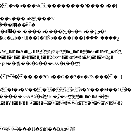
�]�s�n���s
h_��������/����p��|
���
ڧ�/
���^��� �Mf��
��˛��[�'2{x���ϰm�h�J^)����2g�
�� ��?Cm��G��3�n�ݣv����=}