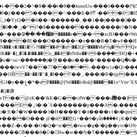
_;i�YyQ��6��~������_��}��j����]�
?
�~~A:N���.v�3��}�-?8�� ��4�x��2Q����Msq�vQ
ƶ�lK��~�]_�5�.�I��,��\o_|��4�hNdse��ϟS��ܷ�
~�ܿ�����j�믯���o����^�����կ�n���������jv�
႑�*�uP����@[%0���h\&4@������}o^Vm^XX���
� �Q�瀞
.9�"�'F|�O��i���
�}ψɱ|
G=��9�yǻٷ#����6K�P�<������; �\��=>� g�x��qrb���~א�
�Nֻ�ߖ�����. �ў!��}|�D�Nqߖ���������-