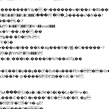
ڵ�i����s?�N��?
i�i,�:?
�V�5�
g�륽Vr% �4���5
�X��Z�p��g��(T�Eo8�u���PUv���©r�
���;C��D �e���"�U�ǀ &�!�H, �g/
<����]'��