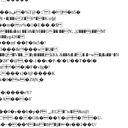
�b5�
:+�[��nZ�6*��K:o늵
��a�4d ��3&�[M|��©��:��N; ,)2���(��M'
�4��yg426�
����mf ��F�0n5�!
�Q�V��_�y�t���)kKk &��&�.�,�-�=w�j�a��^�N
s��j�F�vJg�!
�A���6`
4�~���Ҹ�m�th�|j�ᇞ�r��2��U/