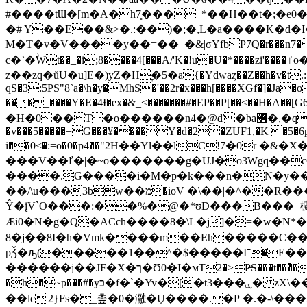
#����tƜ�[m�A�h7̥���_*��H��t�;�e0���G܊rs�֗KS �
�#|Y��E��&>�.:��)�;�,L�a����K�d�I�t�O͖z5
M�T�v�V����y��=��_�&|σYfbP7Q�r���n7�j0C�
c�`�ۨWt��_�i;8����4[���A/'K�!u�U�*����zi'����ٵo��؆��8%� t�;*b��������*��j���m�:v%�1�E��,�$
z��zq�ůU�u]E�)yZ�Hׇ�5�a{�Ydwaȥ��Z��h�v�t.:�='
qS�3:5PS"8`a�\h�y�MhS�'��2r�x���h[����XGf�]�
���_����Y�E�4Ɨ�ex�&_<�������#�EP��P[��<�
�H�0��T�o������n4�@ď �ba޲�,�qv}� v����+=Bg����2���YDd{�OB#�'Τ3���&���w�Q�
�v���5�����+G���¥����Y�d�2�ZUF1,�K �5�6p
i��0<�:=o�0�p4��"2Η��Yl��lC!7�0r �&�X�=U��8$~�ω� ��\
���V��ľ�|�~o�������g�UJ�o3Wgq��c6
����.G����i�M�p�k���n�N�y��R���v�ڤ ��e<������qM;)�U�At�8eX
��/\u���3bw��מ�ioV �\��|�^��R���?k�Q�:N�=��hXkiK��h�|�^��b��$w���N�I�w�Z8Ɲ ͚�
Ŷ�įV`O���:��%�@�*ʊD���B���+櫥Z��D�r�Fص m Iʶ���F.t
Æi0�N�g�Q�ACch����8�\L�j]�=�w�N*��$��)��ag2\�nک�#<
8�j��8I�h�Vmk����m��Eh�����C���
pǮ�ԡ(�����1��^�$�����I־�E��Ϥ^g��'0|ꠓ[[4ΐ�>Zm���Y��B��?
������j��JF�X�ך�Ʊ0�I�мT2�>P̶S���t���ͩ�NE]`is��(��\X�py� x"HmS�QK1�3��(�1���0�v��b�p�P؃;EG�"w�f&z@|
�h�~p���#�yכ�f�`�Yv�[�t3���ۑ� zX\��g�YgB��龺7B`Z�E��6��ȥ��/>\�`�o�JC\ -���O&���Y�o�7 �U-
��lc|2}Fs�_촢�0�瀜�Ų����.�Ρ �.�-\���5