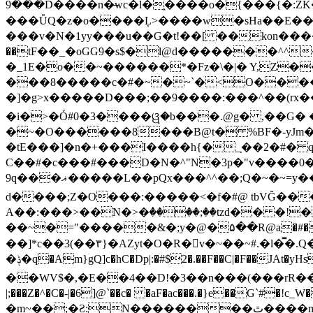
���9D����n�̶wc�l�֑����o�{���{�:ZK�,'t��>͍ى�ݝ�/
���ǙQ�z�o����Ļ>����w�sHa��E���Gw
���v�N�1yy���u��G�t!��[ ��kon����
��tF��_�oGG9�s$�l@d�������^^
�_1E�o��~������*�Fz�\�|� Y,Z�
���8�����c�#�~�~`�<O����؋���?����d�
�]�g>x�����D���;��9����:���^��(rx������ޡ�Pn<2���i���0���𩆿�Jh���l�P_}U}�7�[e�so`���m.
�i�>�Ó#0�3����ୱ�b���.@g� ,��G� �1
�~�O������8���B@t� %BF�-yJm�!�|��" =�8�����Ya��
�tE���]�n�+���I����h{�_̣��2�#� 
C��#�c���#���D�N�^"N�3p�"v����0��
9q���ޣ�����L��pQx���^^��;Q�~�~=y��$9hj�D:���IS�#�<@ԃY� �-+ssS23�IC��+59� �u���tJǏ��}p
d����;Z�O���:�����<�f�#@ tbVĞ��
A��:���>��N�>�ٝ����;��tzd�� �!�s�5ю�
��~�="�����&�;y�@�۵��R@a�#���Ӵi��N�y;�o��P>�ϒ�n�?­Raח
��]*c��3(��٣}�AZyt�O�R�v�~��~#.�l�̿�.Ԛ�%� 8��ʠaPQ)[�R.KHKÙNmL�l���ېU5���/>-���%x�P^C��W�
�ݙ�q�Am}gQ]c�hC�Dp|:�#$2�.��F��C|�F��JAt�yHsY8� � �J��� ب��׼����q]��Pj �K��@,�����48yy�+��됫��N���4H��ů'�
��WV$�,�E��4��D!�3��n���(���rR��M���]�Zn �ғ¶r�mx-\�'��
|;���Z�^�C�-|�6]@`��c� �aF�ac���.�}e��G`#
�m~��;�Ƨ:N��������ٿ����m�VϽ�8��~aT� 0� J/�9z�=�1��L!/���Ǡ����zU��_"H���<���Ώ�?e߻�ó���\?��q���