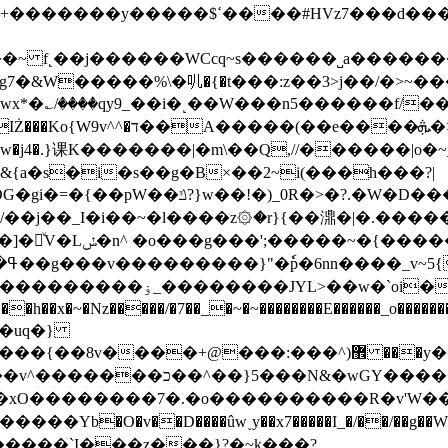
7���d�������w��{������G�_��/
9_��i�˻��W���n5������f/���ٯk0���/�o%{߸[|���>�x�0
��e����ܞ�>��pΜ �
G�gi�=
�{��pW��ݿ?}w��!�)_0R�>�?.�W�D�����u���j�{o$A֏F�o�O��O�j�|
����_������竽
�w�ˋoi�={$�>_fG� ?
��x�~�Nz�����/�7��_�~�~��������E������_o�������
��:���^)޾ ���y��H�N�O�ףU�5� o�Ȉ������廻
�c�}��{�/�'��ZS�������{���?