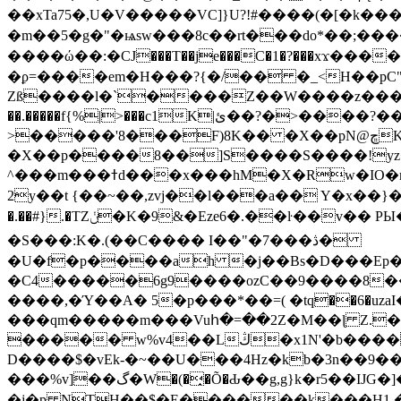
��xTa75�,U�V��
���VC]}U?!#��
��(�[�k��
�m��5�g�"�ѩsw���8c��rt���do*��;����c�#�޳�ͯ������=���7�sO{��ğPݿ�=�)zV�������Y4p�.�ϟ������w�f�
����ώ��:�CJ���T��je���C�1�?���xϫ����:Џ��Q{�
�ϼ=����em�H���?{�/�� �_<H��pC"
Zß����l�`����Z��W����z����3c�Qt������ן��������|{�c:
��.�����f{%|>���c1K|ئ��?�>����?���m���|<�>~��|�}����i�������ѫ�V~��.x�� ,��
>�����'8���F)8K�� �X��pN@ڇKv�ܝ�2���Î;�+����gp88Ѓ��>$��g�� �D�N-~|
�X��p����8��]S����S����!yz
^���m���ߙd���x���hM�X�Rw�IO�m���6�RL����U�T�j��;�h4:l�\n 6�����m�f�� ��K�4tg���N�\/뷆;�C�����~?
�.��#}.�TZݩ�K�9&�Eze6�.��ŀ��v�� PЫ�����g���ߒ�Fj��N.?�{��_�h���,��^��C�c�,'��ͦ�h�-����6�%?f��nO7 g��
�S���:K�.(��C���� I��"�7 ���ڎ�
�U�f�p����ah �j��Bs�D���Ep�
�C4�����6g9����ozC��9����8��d��g&�6�ڮn����A�q�K}.�v'�ڭy8 ��x5J��P� @
����,�Ύ��A� 5�p���*��=( �tԛ��6�u
���qm�����m���Vuհ�=��2Z�M��ɭ Z.�V
����� w%v4��Lڭ�x1N'�b����p���˿����s~��������SV�![|�E� a٨���$˖I�a�.\�2W�5�[��Lt;�=w�L
D����$�vEk-�~��U���4Hz�kb�3n��9��
���%v]��گ�W�(�̟�Õ�Ԃ��g,g}k�r5��ĲG�]��`f'���s�x��K�U.ʬ�ۃ#��旼qY��r�5��[F� Ŝ�"#�-gZ?
�j�p NTH��$�E������k���H1 