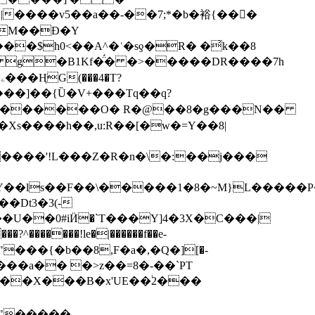
|����v5��a��-��7;*�b�裕{���ً
�M��Ɖ�Y
�$h0<��A^�ʿ�sƍ�R� �͗k��8
� g�B1Kf�̈́� �>�����DR����7h
u���]��{Ȕ�V+���Tq��q?
m�WJi ѕ������O� R�@��8�g���N��
�Xs����h��,u:R��[�w�=Y��8|
�����'!L���Z�R�n�\�:��j���
Y
��ls��F��\�����1�8�~M}L�����
�����!le�|������f��e-
���{�b��8,F�a�,�Q�][�-
���a�� �>z��=8�-��`PT
/��X���B�x'UE��֔2���