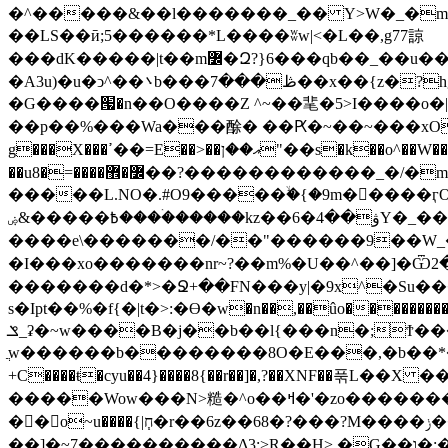
�^�����&��l�������_�� Y>W�_�m+�������y�����$ߵ����#HVz
��LS��ӣ;5������*L����ʬw|<�L��,g77諒
���dK�����|t��m߼�Զ?}6���qb��_��u���~ f˛��j������WCcq~s������˽a��������<�;~y��,}
�A3u)�u�ͻ^��܌b���ڟ���7��x��{z�?hg7�&W�����%\�䶷�{�t���:z��3>j��/�>~�����x{�2>ξ�&��[C�ˮ�I���}
�G����՗�n��O����Z ^~��靟�5>I����o�|wx*�؎/����qy
��p��%���Wa���酴� ��Ԗ�~��~���xOIŻ���Ko{W9v^^�ד��A�����(
g���X���ߴ��=E��>��އ��ן"��s�k��o^��W��w�j4�.}课K�������|�m\��Q,//������|o�~_�X|������՗�7��/F���6��|
��u8�=����߼�޾��?������������_�/�m&{a�s�i�s��g�B×��2~i(���h���?|
�����L.NO�.#O9�����ۙ�{�9m��ً���ӷO
߿�����&ۻ����ۛ�����kz��ۋ��4�6Y�_��/��j��_I�i��~�l����z۞�r}{��濎�|�.�����:�@]��ɮfk77�.���Ʒ�4 4mt|
����e\�������/��"������9��W_�]�ͮV�Lݽ�n^ �o���g���';�����~�{��������x��
�I���xo�������nr~?��m%�U��^��]�Ѿߟ�2��g���v���������}"�ٗp�6nn����_v~5{�{�߿��G��G���/
�������d�*>�Ջ+��FN���y|�9x^�Su�����������ۏ_��������JYL>�
s�Ipt��%�f{�|t�>:�ϴ�w�n��,��ûo�����������h
ݏ_ʡ�~w����B�j��b��l{���n�;Ϯ���uq�}
ֲw������b��������8O�E���,�b��*���{��8v����+@�
+C����ŧ�cyu��4}����8{��r��]�,?��XNF��푺L��X ���v^�������כ��^��}5���N&�wGY�����
�����Wow���N>糙�^o��ߞ�'�zo�������xO��������7�.�o����������R�v'W���������Ey�q�1~���t�u��-
�� o~u����{|ח֧�r��6z��68�?���?M����ݫ������Yb�O�v��D����ûw˯y��x7�����I_�/��/��g��W��/��r?쵷
��]�~7߽����������Δ3;>R��H>,�G��ו�:����� `I���z���}?�~k���?