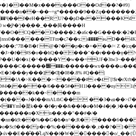
��}�l��M�x���q���O��Od��?�#9}
��~=g*�����9��Zq�������ڏ�?�#���Pg�h�ELB�
� ��Ҷ��f�eH��R U?��pD�e����Kd
 w�͍P�'j��֛��_���䕟����H
w�^#]σ<��nW��O�CQ��O����2.�a6c��G����
�;"7B�B�f @�?��p�c�+���/< Z �|cq�
`�J>�f�#S�o��hQ�����"��r����ņ�
�U�l�x{�^����Y �w��=UF�3tw3~���x
�������`c* WxZ��� hШ�|
�E�3���y���]|�Ƣ�08�.8% #Q��|
><����# e�٤`[!$r�rXt!t�A��x� F�!
o�D#4�j����/6���5#�H1l��� �ny1
ΑLtbC�� ��3�ߘ��>i7��yޠH�G�ٳN�=�<�$]
YmÌ�棻k�� �f�y��&��l�a�M�4�j�ˎī����
 ������n�Xn��;��"��#�/�
�(Rw���r��*o�X������!�NNv4̙<�IG
�o�Scf���[p�г�%;������/�˱z��?�}�
�ʎv��E��ͫ��ͫLqN��ſ�W���ً����o/_��