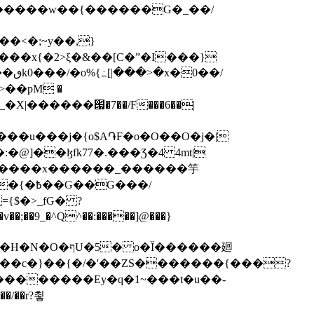
��/
v��;��9_�^Q^��:�����]@���}