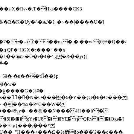
�s,X�Rv-�,T�Hks����CK3
�R�K�Uy�^�ԋ/�?_�~��|����U�]
 Qf'�`HGX�;���+��q
#-�
J�w�
�
���o���?Gg{���;���*