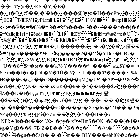
Yj�E�|
��,�'�b����@3#�H��qPp���oڥ�%T@�::` !-�]
T/�!RV��yP1;m� L��'�@E��}0Y���wȹ�l�I&�t
6z�q�;�r�*��ȍud>���<LH �;ZY��r�9=s%#Z^ҡ�U}-�
Ja�o%@����9��M�8 <� R�U��V�*���c ���n⯸�q�
�H�A��[G6�}6<] ���H�}L�����x'�k��83僒
�..t�zSWbE{���7�R�P�'��Z�\�ʒ���j�T ���
k?8 Y����*=���wܛ$Y�w+�2#"�@,��-}��c�P-�'�U��T��l�
 m��t�n�]IЭh�Y�1Ȕ�:YU���ǟ?����%k[
���x]�f@����K
��)����.�L뢅
� ��C�� �IR얲��|����eY?
a�#��*�n����y<�)���s�X7�hv�J��i�[9
f�9�gu��5aO� �i�m��-BLY���ebh!0?�,;��