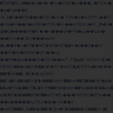
�h�~p���#�yכ�f�`�Yv�[�t3���ۑ� zX\�
�g�YgB��龺
7B`Z�E��6��ȥ��/>\�`�o�JC\ -��
�O&���Y�o�7 �U-��lc|2}Fs�_촢�0�
瀜�Ų����.�Ρ �.�-\���5f�9�gu��5aO�
�i�m��-BLY���ebh!0?
�,;��4�~���Ҹ�m�th�|j�ᇞ�r��2��U/
���or�#9U�5 �i�rsa
�i��@w���Dt��i�wӰ _�@�٣`mAG7;�2��
0Z3��h�XB�k�)���Z�Y�CC!=�iWu�p�> v��h9�Y�4�=
���f�H���~ ��<�UgH
���`ú��*U��[N�|P�"�c�����0#$���bieA��G��k���pjh�
�:�uz�%�p��K�U;�V+���k6�;Qdr+���%$l�(�O�+�I�uDy�
kŖ�0��(i�N����J�Y���mT�Ћ,��i�"W1�(m��
��ӽ�����l3ܝ(zF�Be�>7D��)!
�n#����H_lM��4�<���^�}m��s�����.�U.D����jV<-��