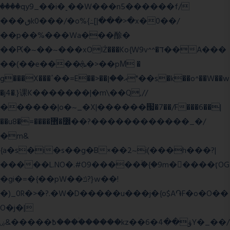
����qy9_��i�˻��W���n5������f/
���ٯk0���/�o%{߸[|���>�x�0��/
��p��%���Wa���酴�
��Ԗ�~��~���xOIŻ���Ko{W9v^^�ד��A���
��(��e����ܞ�>��pΜ �
g���X���ߴ��=E��>��އ��ן"��s�k��o^��W��w
�j4�.}课K�������|�m\��Q,//
������|o�~_�X|������՗�7��/F���6��|
��u8�=����߼�޾��?������������_�/
�m&
{a�s�i�s��g�B×��2~i(���h���?|
�����L.NO�.#O9�����ۙ�{�9m��ً���ӷOG
�gi�=
�{��pW��ݿ?}w��!
�)_0R�>�?.�W�D�����u���j�{o$A֏F�o�O��
O�j�|
߿�����&ۻ����ۛ�����kz��ۋ��4�6Y�_��/