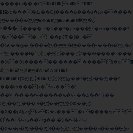
����ώ��:�CJ���T��je���C�1�?
���xϫ����:Џ��Q{����ǿ���s�ϰ=�����
�����l�85�r���G�C���ڵ��
���5i����s?�N��?�ϼ=����em�H���?
{�/�� �_<H��pC"P�{�_�
�G0��gj�;����������-���i�i,�:?
Zß����l�`����Z��W����z���
�3c�Qt������ן��������|{�c:�
a >�4��|��|�W>��wonf���
��.�����f{%|>���c1K|ئ��?�>����?
���m���|<�>~��|�}
����i�������ѫ�V~��.x�� ,��
>�����'8���F)8K��
�X��pN@ڇKv�ܝ�2���Î;�+����gp8
8Ѓ��>$��g�� �D�N-~|
�X��p����8��]S����S����!yz