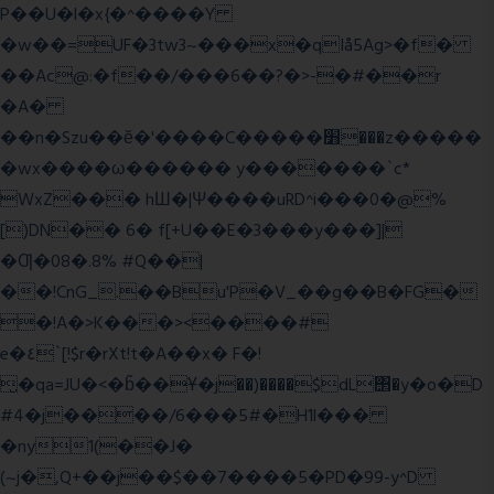
P��U�l�x{�^����Y
�w��=UF�3tw3~���x�qIå5Ag>�f�
��Ac@:�f��/���6��?�>-�#��r
�A�
��n�Szu��ӗ�'����C�����׻���z�����
�wx����ω������ y�������`c*
WxZ��� hШ�|Ψ����uRD^i���0�@%
[)DN�� 6� f[+U��E�3���y���]|
�Ƣ�08�.8% #Q��|
��!CnG_.��Bu'P�V_��g��B�FG�
�!A�>K���><����#
e�٤`[!$r�rXt!t�A��x� F�!
̮�qa=JU�<�b̃��Ұ�j��)����$dL΢�y�o�D
#4�j����/6���5#�H1l���
�ny1(��J�
(~j�,Q+��j��$��7����5�PD�99-y^D