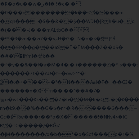
�R�o�u��w�ر�l� !�c� �
�0���o��������k��<����m
�qh���=�S��&��$��WDI�[R !r�u�_q
�(���»J�I��mΑLtbC��
��3�ߘ��>i7��yޠH�G�ٳN�=�<�$]
�i�!EP��g���aS��M���Z��d5�
�#�ΐ��YmÌ�棻k��
�f�y��&��l�a�M�4�j�ˎī������Zj�*-s���;
������7t� �AU�f~�ow>^*�!
Ѯi�;�+���~�"�N���AƶI�F�_��G3�
������n�Xn��;��"��#�/�
뇧o�wL���Kk���Z�h��M�R�Q˶�(�ɛ���
nn�k9:��%��G�߿�n^�;R�<����6���~
Gc�(Rw���r��*o�X������!�NNv4̙<�IG
B�TC�����/�BĜï/
�|M�������/x�b�"�o�Scf���[p�г�%;