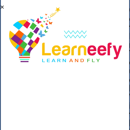
��o��C���ǡ���,����*�3��#eۧ_>\��z
�K{DQg�Ϯ��]u��3o�V~�/��@��??
����Y�]�s�n���s
h_��������/
����p��|
��^��������$��ٽ�P���~��4���Snn^
$ ����Ogy/|>ڿ|�I��'A�n��1�$�}
�__�ߝ�~�Α/'��8_@A�m~�Wѻ�ׯ�9|9+>�>�
=c"'��K���X�:��?j�ԫ��-
����������y���mK���?/
���|y���������_N $��!8w�//
���[��}��As���3�P�k��{_?
�_o�k�e����^8{��տ���޾���
i������2<�2��3>��Η�Ņz������:��^��
��_��~�9_Oz��9l�����O��Ż˗����
)�4޽��-����n�����y�^m��݆{ڧ�/
�o�m��"x�۝(�����Żo���Wm)��_~�S�