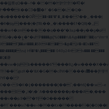
��Ϣ룟qQ��~f� � ��|�㽟�!
Ի���K��3ٓ�׸�?`�S��L�Q�-
�a������OЙ��<��?�":�_�I��7��_.���|
�R�|qy|���{�{11B;��_�\����Ef�Q8|i�_|
��w4�zm���.��q���"�3a.p��y��g�p
GJ�y��႑�*�uP����@[%0���h\&4@������}o^Vm^X
X���F]��aH���L�S9:4�l��=�@�jV�=�Dx��?
��h����|�!zu} H!Ī�P�i\{�����l 040y24H3lv��� �����
�Q�瀞
��vw�{qb�����6"���8ڻ�w����X��v
T�� @zK��'&K�G��cϑW����s޾��]|
?YF�� ?
O��>9�K�{;�������[��˝;��h6[��:w~e
���E�ۅl�\�`A�������p���A�,���
��x��p.9�"�'F|�O��i���
�`���iv7��e~l���Kx������[�O{��|