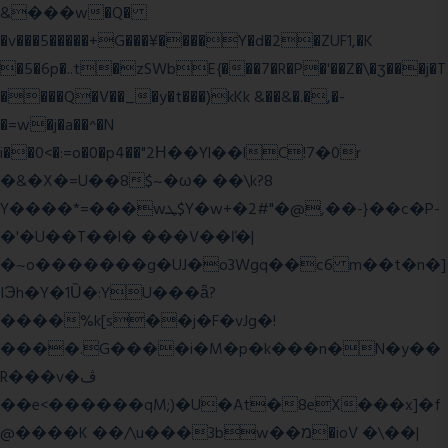
&���w�Q�
�v���5�����+G���¥����Y�d�2�ZUF1,�K
�5�6p�..t�zSWbE{���7�R�P�'��Z�\�ʒ���j�T
����Q�V��_�y�t���)kKk &��&�.�,�-
�=w�j�a��^�N
i��0<�:=o�0�p4��"2Η��Yl��lC!7�0r
�&�X�=U��8$~�ω� ��\k?8
Y����*=���wܛ$Y�w+�2#"�@,��-}��c�P-
�'�U��T��l� ���V��ľ�|
�~o�������g�UJ�o3Wgq��c6 m��t�n�]
IЭh�Y�1Ȕ�:YU���ǟ?
����%k[s��j�F�vJg�!
����.G����i�M�p�k���n�N�y��
R���v�ڤ
��e<������qM;)�U�At�8eX���x]�f
@����K ��/\u���3bw��מ�ioV �\��|