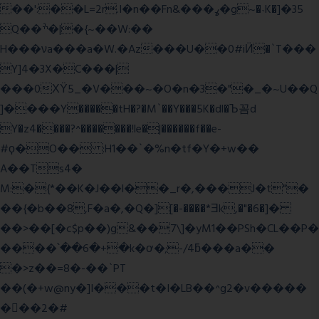
��':��L=2r.I�n��Fn&���ߩ�g~�˴K�]�35
Q��ׯ�|�{~��W:��
H���νa���a�W.�Az���U��0#iӤ�`T���
Y]4�3X�C���|
���0ХΫ5_�V���~�O�n�3�"�_�~U��Q
]����Y�����tH�?�M`��Y���5K�dl�Ъ꼼d
Y�z4����?^�������!le�|������f��e-
#ϙ�O�� :H1��`�%n�tf�Y�+w��
A��Ts4�
M:�{*��K�J��l��_r�,���J�t"�
��{�b��8,F�a�,�Q�][�-����*Ǝk,�"�6
�]�
��>��[�c$p��)g&��7\]�yM1��PSh�CL��P�
����՝��6�+�k�ơ�;-/4ƃ���a��
�>z��=8�-��`PT
��(�+w@ny�]I���t�I�LB��^g2�v�����
��ٕ�2�#