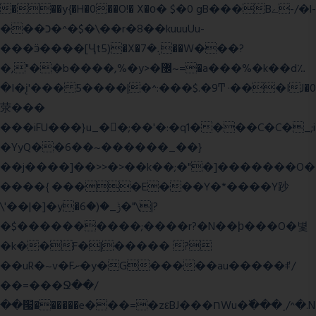
���y{�H�0��O!� X�о� $�0 gB���Bے-/�l-
���כ�^�$�\��r�8��kuuuUu-
���ӭ����[Ҷt5)�X�܉�7��W���?
�,"��b����,%�y>�޼~=�a���%�k��d؉
�I�į'��� 5����|�^:���$.�9Ͳ ·���IJ�0
荥���
���iFU���}u_�
�;��'�:�q1����C�C�_;i
�YyQ��6��~������_��}
��j����]��>>�>��k��;�"�]�������O�
����{ ����E���Y�*����Y䟞
\'��|�]�y�ݱ_�(�6�"\|?
�$����������;����r?�N��ϸ���O�볓
�k��F�|����� ?
��uR�~v�Fށ�y�G�����au�����ꑷ/
��=���Ջ��/
��՗������e���=�zεBJ���חWu�߰���˯/^�.N