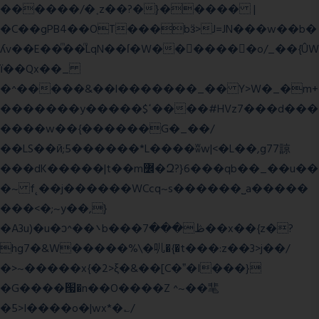
������/�˱z��?�}����� |
�C��gPB4��OT���bӟ>J=JN���w��b�
ʎv��E��ͫ��ͫLqN��ſ�W���ً����o/_��{ÛW
ї��Qx��_
�^�����&��l�������_�� Y>W�_�m+
�������y�����$ߵ����#HVz7���d���
����w��{������G�_��/
��LS��ӣ;5������*L����ʬw|<�L��,g77諒
���dK�����|t��m߼�Զ?}6���qb��_��u��
�~ f˛��j������WCcq~s������˽a�����
���<�;~y��,}
�A3u)�u�ͻ^��܌b���ڟ���7��x��{z�?
hg7�&W�����%\�䶷�{�t���:z��3>j��/
�>~�����x{�2>ξ�&��[C�ˮ�I���}
�G����՗�n��O����Z ^~��靟
�5>I����o�|wx*�؎/