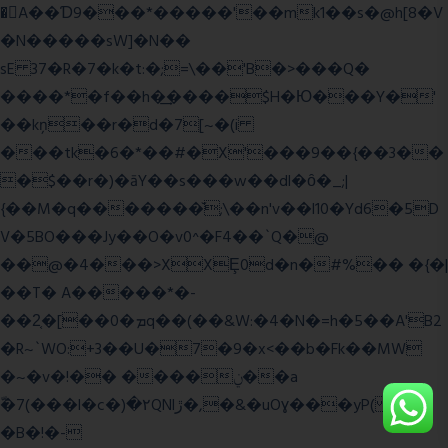
�A��Ɗ9���*�����'��mk1��s�@h[8�V
�N�����sW]�N��
sE 37�R�7�k�t:�;=\��'B�>���Q�
����*�f��h�͢����$H�Ю���Y�'
��kņ��r�d�7[~�(i
���tk�6�*��#�X'���9��{��3��
�$��r�)�āY��s���w��dl�ȏ�_;|
{��M�q�������̆;\��n'v��l10�Yd6�5D
V�5BO���Jy��O�v0^�F4��`Q�@
��@�4���>XXȨ0d�n�#%�� �{�|
��T� A�����*�-
��2͔�[��0�ܡq��(��&W:�4�N�=h�5��A'B2
�R~`WO:+3��U�7�9�x<��b�Fk��MW
�~�v�!�� ����ݧ��a
ّ�7(���l�c�)�۲QNlڙ�,�&�uOɣ���yP( z�D|
�B�!�-