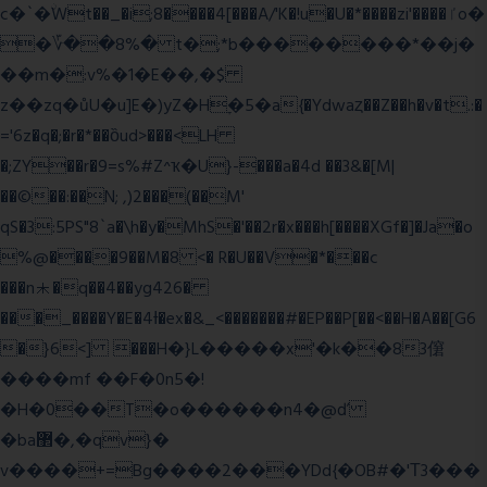
c�`�ۨWt��_�i;8����4[���A/'K�!u�U�*����zi'����ٵo�
�؆��8%� t�;*b��������*��j�
��m�:v%�1�E��,�$
z��zq�ůU�u]E�)yZ�Hׇ�5�a{�Ydwaȥ��Z��h�v�t.:�
='6z�q�;�r�*��ȍud>���<LH
�;ZY��r�9=s%#Z^ҡ�U}-���a�4d ��3&�[M|
��©��:��N; ,)2���(��M'
qS�3:5PS"8`a�\h�y�MhS�'��2r�x���h[����XGf�]�Ja�o
%@����9��M�8 <� R�U��V�*���c
���n⯸�q��4��yg426�
���_����Y�E�4Ɨ�ex�&_<�������#�EP��P[��<��H�A��[G6
�}6<] ���H�}L�����x'�k��83僒
����mf ��F�0n5�!
�H�0��T�o������n4�@ď
�ba޲�,�qv}�
v����+=Bg����2���YDd{�OB#�'Τ3���