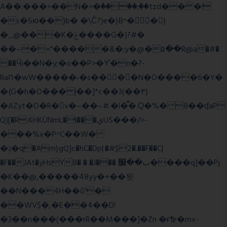
A��:���>��N�>�ٝ����;��tzd�� �!
�s�5ю��)b� �\Ĉ?)e�}B^��}
�_@���K�ݝ����G�)?#�
��~�="�����&�;y�@�۵��R@a�#�
��Ӵi��N�y;�o��P>�ϒ�n�?­
Raח�wW�����˫�s����N�O����6�Y�
�{G�h�O��� |��]*c��3(��٣}
�AZyt�O�R�v�~��~#.�l�̿�.Ԛ�%� 8��ʠaP
Q)[�R.KHKÙNmL�l���ېU5���/>-
���%x�P^C��W�
�ݙ�q�Am}gQ]c�hC�Dp|:�#$2�.��F��C|
�F��JAt�yHsY8� � �J��� ب��׼����q]��Pj
�K��@,�����48yy�+��됫
��N���4H��ů'�
��WV$�,�E��4��D!
�3��n���(���rR��M���]�Zn �ғ¶r�mx-