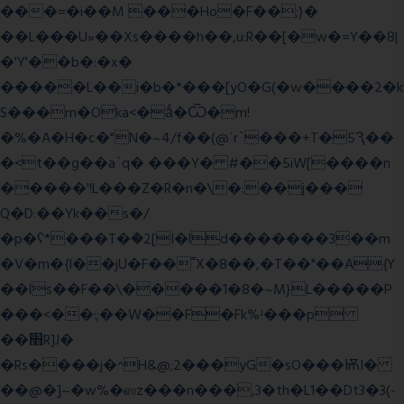
���=�i��M ���Ho�F��;}�
��L���U»��Xs����h��,u:R��[�w�=Y��8|
�'Y'��b�:�x�
�����L��i�b�*���[yO�G(�w����2�k
S���m�Oka<�ǻ�Ѿ�m!
�%�A�H�c�"N�~4/f��(@ʿr`���+T�5Ԇ��
�<t��g��a`q� ���Y� #��5iW[����n
�����'!L���Z�R�n�\�:��j���
Q�D:��Yk��s�/
�p�ʕ*���T�ؘ�2[I�ld�������3��m
�V�m�{I��jU�F��˭X�8��,�T��"��A{Y
��ls��F��\�����1�8�~M}L�����P
���<��:;��W��F�Fk%ʴ���p
��׫R]J�
�Rs����j�^H&@;2���yG�sO���ѬI�
��@�]~�w%�ஸz���n���,3�th�L1��Dt3�3(-