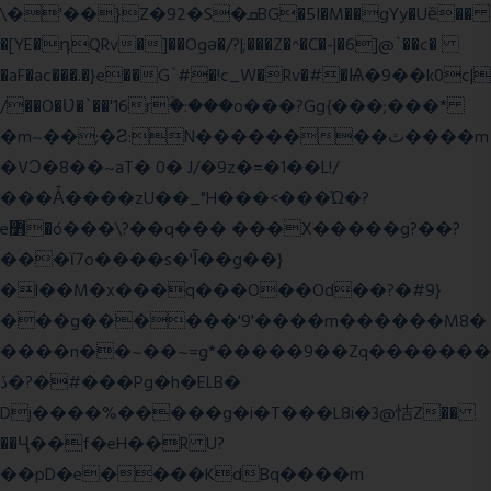
\�'��}Z�92�S�ܩBG�5I�M��gYy�Uȅ��
�[YE�դQRv�]��Ogə�/?|;���Z�^�C�-|�6]@`��c�
�aF�ac���.�}e��G`#�!c_W�Rv�#�Ѩ�9��k0c|
/��O�Ʋ�`��'16rؒ�:���o���?Gg{���;���*
�m~��;�Ƨ:N��������ٿ����m
�VϽ�8��~aT� 0� J/�9z�=�1��L!/
���Ǡ����zU��_"H���<���Ώ�?
e߻�ó���\?��q��� ���X�����g?��?
���ϊ7o����s�'Ĩ��g��}
�l��M�x���q���O��Od��?�#9}
���g������'9'����m������M8�
����n��~��~=g*�����9��Zq�������
ڏ�?�#���Pg�h�ELB�
Dj����%�����g�i�T���L8i�3@恄Z��
��Ҷ��f�eH��R U?
��pD�e����KdBq����m