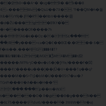
��$h0<��A^�ʿ�sƍ�R� �͗k��8
4~��� Mv|�QъU��7X�. 'Ү��ԚM�h�돝
X&�.rYRj�.{�R'��NbV����I쯆
�d�ŽU��� g�B1Kf�̈́�
�>�����DR����7h
��fA6�k�
�Oz:��S٤���
��/8�y���=ca�Q�E��BŒ�.�0�� 6�
F�nk��ۦ���ҢG(���4�T?
��i1�&f��9�x2Zn)�}M3i�ǮM4�M|��h拟!
�����/M'Pb^jO��e�z5�(�]Yfe/����F�閦
���4\'����u���]��{Ȕ�V+���Tq��q?
����M��S>T\$�bM�U���05t7�w�.?
TGnPi���V�A��n�H��ᐣ
:���.���p��m�WJi
ѕ������O� R�@��8�g���N��
�6LŸ5����\\6vi6/����� 3WěW�V�a}