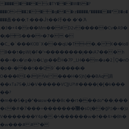
����l����c�TY���W�S�?
���O>��2���q���rz�����/'�������*8�o�
���矗���;T:���ᒎt��吁�� �'�.Ὰ
.�3�+4�e��Mm��#D2v�����Cv�A9�
�j�S���>�7� �
�C_�`���KOB`X���qU�T<�,�K��lo8
8��t�pW(�F�'>��������j��iA7���h
��=�x�\n�/o�L'@��ȄH�7P_LH��m�a�2׀Ǫ�nO
�p�-���t��Q9`�l����i�
O���RE�J}Ve ���H�S)h]��BAq謪
��xTa75�,U�V��
���VC]}U?!#��
��(�[�k���
��?
�m��5�g�"�ѩsw���8c��rt���do*��;���
�c�#�޳�ͯ������=���7�sO{��ğPݿ�=�)z
V�������Y4p�.�ϟ������w�f��4>�Bh�
�w���# # "�