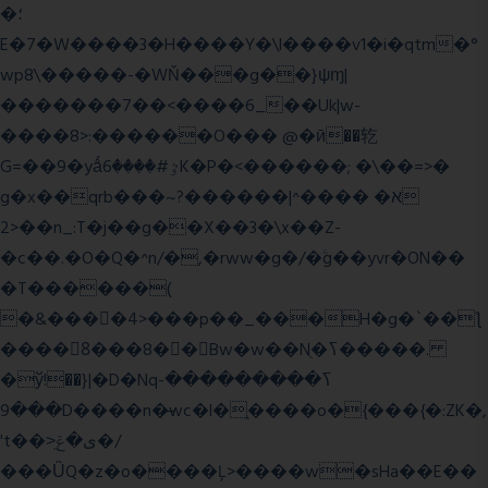
�؛
E�7�W����3�H����Y�\l����v1�i�qtm�°
wp8\�����-�WŇ���g��}ψɱ|
�������7��<���
�6_��Uk|w-
����8>:������O��� @�ӣ��䢀
G=��9�yǻٷ#����6K�P�<������; �\��=>�
g�x��qrb���~א� ����^|������?
2>��n_:T�j��g��X��3�\x��Z-
�c��.�O�Q�^n/�,�rww�g�/�ۧg��yvr�ON��
�T������(
�&����4>���p��_���H�g�`��ƪ
����8َ���8� �󳳦Bw�w��Nֻ�ߖ�����.
�ў!��}|�D�Nqߖ���������-
���9D����n�̶wc�l�֑����o�{���{�:ZK�,
't��>͍ى�ݝ�/
���ǙQ�z�o����Ļ>����w�sHa��E��