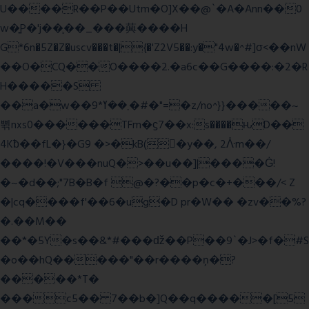
U����R��P��Utm�O]X��@`�A�Ann��0
w�͍P�'j��֛��_���䕟����H
G*6n�5Z�Z�uscv���t�|{�'Z2V5��:y�"4w�^#]σ<��nW
��O�CQ��O����2.�a6c��G����:�2�R
H�����S
��a�w��9*܂��ߌ�#�"=�z/no^}}�����~
쀢nxs0������TFm�ϛ7��x:s����ԋD��
4Kƀ��fL�}�G9 �>�kB(�ِy��, 2ᐿm��/
����!�V���nuQ�>��u��]|����Ġ!
�~�d��;"7B�B�f @�?��p�c�+���/< Z
�|cq����f'��6�ug�D pr�W�� �zv��%?
�.��M��
��*�5Y�s��&*#���ǆ��P��9`�J>�f�#S
�o��hQ�����"��r����ņ�?
�����*T�
���c5�� 7��b�]Q��q�����[5