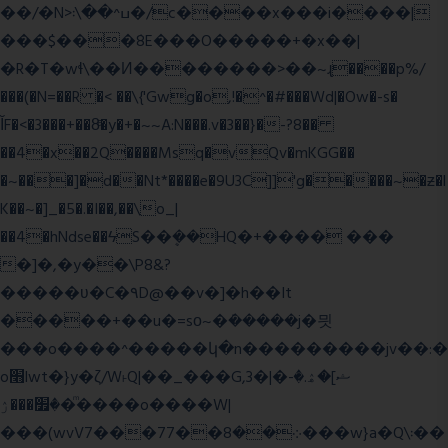
��/�N>ߎ^��\܃�/c����x���i����|
���$���ܿ8E���O�����+�x��|
�R�T�wɬ\� �И��������>��~ɻ����p%/
���(�N=��R �< ��\{'Gwg�o,!�^�#���Wd|�Ow�-s�
ĬF�<�3���+��8ͣ�y�+�~~A:N���.v�3��}�-?8��
��4�x��2Q����Msq�vQv�mKGG��
�~���]�d��Nt*����e�9U3C]]'g�����~�ƶ�l
K��~�]_�5�.�I��,��\o_|
��4�hNdse��ϟS��ܷ��HQ�+���� ���
�]�,�y��\P8&?
�����ʋ�C�۹D@��v�]�h��It
�����+��u�=sο~�ܿ�����j�믯
���o����^�����կ�n���������jv��:�
o׫lwt�}y�ζ/W˫Q|��_���G,3�|�ޝ]�ۿ.�-
�׿���ۯ�ͫ����o����W|
���(wvV܀��8��77���7���w}a�Q\܃��