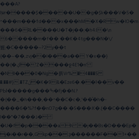
���A?
Iۭѡr�����$�����U��g�$k���V�5�
^���m���ߙd���x���hM�X�Rw�IO�m
���6�RL����U�T�j��;�h4:l�\n
6�����m�f�� ��K�4tg���N�\/
뷆;�C�����~?2y��t
{��~��,zvj��l���a�� Y�x��}
��{�ڮ�'Z����
ջ4E1�n'
�Nll���0�Ng�륽Vr% �4���5
�.��#}.�TZݩ�K�9&�Eze6�.��ŀ��v��
PЫ�����g���ߒ�Fj��N.?
�{��_�h���,��^��C�c�,'��ͦ�h�-
����6�%?f��nO7 g�� �S���:K�.(��C����
I��"�7 ���ڎ�
�U�f�p����ah �j��Bs�D���Ep�
j�i��r��,Gkp��.ҙ������F��1+��