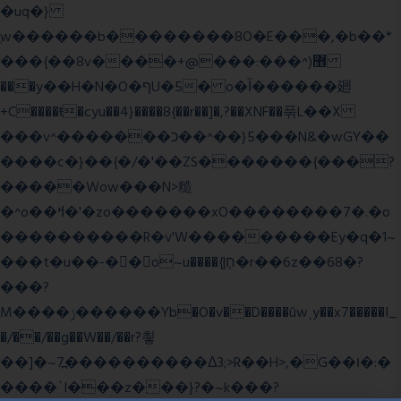
�uq�}
ֲw������b��������8O�E���,�b��*
���{��8v����+@���:���^)޾
���y��H�N�O�ףU�5� o�Ȉ������廻
+C����ŧ�cyu��4}����8{��r��]�,?��XNF��푺L��X
���v^�������כ��^��}5���N&�wGY��
����c�}��{�/�'��ZS�������{���?
�����Wow���N>糙
�^o��ߞ�'�zo�������xO��������7�.�o
����������R�v'W���������Ey�q�1~
���t�u��-�� o~u����{|ח֧�r��6z��68�?
���?
M����ݫ������Yb�O�v��D����ûw˯y��x7�����I_
�/��/��g��W��/��r?쵷
��]�~7߽����������Δ3;>R��H>,�G��ו�:�
���� `I���z���}?�~k���?