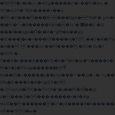
�1V�>�J�,z~�4g�����rf�>���]m~�
T�q Qf'�`HGX�;���+��q
�~�O������8���B@t� %BF�-yJm�!
�|��" =�8�����Ya��fz`� ޶��E`�0}
���1��6@a�Ȍ�r�4�^'g�&��yr}|
�tE���]�n�+���I����h{�_̣��2�#� q
�A��``���zx!:������,�XG� Qx�
?
�r#-�
C��#�c���#���D�N�^"N�3p�"v����0�
�V�}�ey@�����߾?��
9q���ޣ�����L��pQx���^^��;Q�~�~=y��
$9hj�D:���IS�#�<@ԃY�
�-+ssS23�IC��+59� �u���tJǏ��}p
d����;Z�O���:�����<�f�#@
tbVĞ���������2^�p0����9�6���1��
=!Ǎ��*J�w�