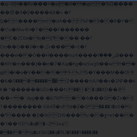
�q~V(H��Rv���+�a{�8��@�%Q����
��揎�9�ў����&B�v �?
$j�����m�d4��%P�l��R�Y�
�\*u�Mw4H�T���F������
�C�ZC0ʚ�kj�|?ͮ��� ��?
Cm��G��3�n�ݣv����=}�?
���el��O��H����mzݾ���1����4B���
�MY�m���]��e�7�Xaj׃�hg�wSwg9��wƗf��
@�I�a�V����-v,5�Y���M��Ol
�׿���������0�6Z����:hA/I��s�2NF��k
K� *������UZo���ח/�� ��.(��XD��3
��=^�`dyg�� �b76P��A���G�Zx�]
T�������� GAA5̔�o1d�ӳ�G )��:��ℱ�o0�/
�"����.�]I�1nDW���\c��ջ+et���
�ר��?Ov�q��~Z2ea
���J�q�ut5bQ��q�lǊ�R���Y����{��