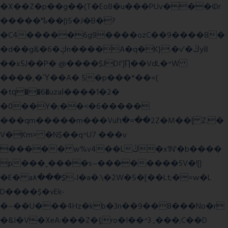
�X��Z�p��g��(T�Eo8�u���PUv���©r
�����"ҍ��|)5�J�B�?
�C4�����6g9����ozC��9����8�
�d��g&�6�ڮn����A�q�K}.�v'�ڭy8
��x5J��P� @����$JDI']Ƞ��VdL�^W
����,�Ύ��A� 5�p���*��=(
�tԛ��6�uzaІ����1�2�
�0��Y�;��<�6�����
���qm�����m���Vuհ�=��2Z�M��ɭ Z.�
V�Km> �N$��q^U7 �
��v
����� w%v4��Lڭ�x1N'�b����
p���˿����s~��������SV�![|
�E� a٨���$˖I�a�.\�2W�5�[��Lt;�=w�L
D����$�vEk-
�~��U���4Hz�kb�3n��9��8���No�r
�&I�V�XeA:���Z�{;ro�I��^3 ,���;C��D