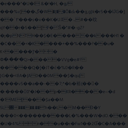
�e���"�U�ǀ &�!�H, �g/
���%v]��گ�W�(�̟�Õ�Ԃ��g,g}k�r5��ĲG�]
��`f'���s�x��K�U.ʬ�ۃ#��旼
qY��r�5��[F� Ŝ�"#�-gZ?
�j�p NTH��$�E������k���H1 �
�C�� �<�K����+��%���?��u�
K<����]'��
Փ�:��'�Q>����VVg�e#?
�����Q�]�JT�݁c�%0�R��
}G��˂IŀA�{A0��0M��$�qu|
����v5��a��-��7;*�b�裕{���ً
�:����0'�J��p�KR����e~�d
�1ME[���$a��M
5L΋�����.��'h��L�M��Ɖ�Y
���0˂����������L�%���W�dO.���
�U�4%n��u��r�Fw1��2Ɠ�C�A���