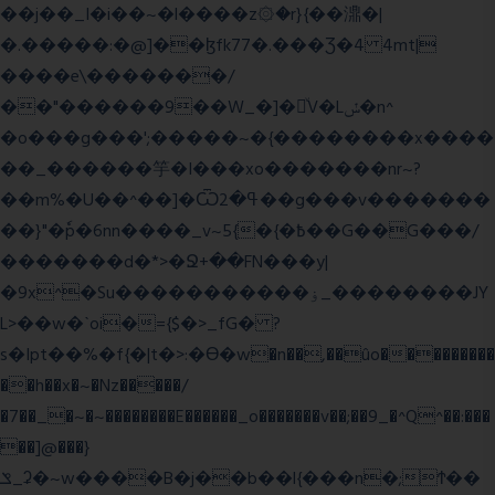
��j��_I�i��~�l����z۞�r}{��濎�|
�.�����:�@]��ɮfk77�.���Ʒ�4 4mt|
����e\�������/
��"������9��W_�]�ͮV�Lݽ�n^
�o���g���';�����~�{��������x����
��_������竽�I���xo�������nr~?
��m%�U��^��]�Ѿߟ�2��g���v�������
��}"�ٗp�6nn����_v~5{�{�߿��G��G���/
�������d�*>�Ջ+��FN���y|
�9x^�Su�����������ۏ_��������JY
L>��w�ˋoi�={$�>_fG� ?
s�Ipt��%�f{�|t�>:�ϴ�w�n��,��ûo���������
��h��x�~�Nz�����/
�7��_�~�~��������E������_o�������v��;��9_�^Q^��:���
��]@���}
ݏ_ʡ�~w����B�j��b��l{���n�;Ϯ��