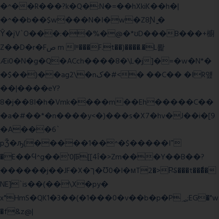
�^��R���?k�Q�:N�=��hXkiK��h�|
�^��b��$w���N�I�w�Z8Ɲ ͚�
Ŷ�įV`O���:��%�@�*ʊD���B���+櫥
Z��D�r�Fص m Iʶ���F.t��)����.�L뢅
Æi0�N�g�Q�ACch����8�\L�j]�=�w�N*�
�$��)��ag2\�nک�#<� ��C�� �IR얲
��|����eY?
8�j��8I�h�Vmk����m��Eh�����C��
�a�#��*�n����y<�)���s�X7�hv�J��i�[9
�A���6`
pǮ�ԡ(�����1��^�$�����I־
�E��Ϥ^g��'0|ꠓ[[4ΐ�>Zm���Y��B��?
������j��JF�X�ך�Ʊ0�I�мT2�>P̶S���t���ͩ�
NE]`is��(��\X�py�
x"HmS�QK1�3��(�1���0�v��b�p�P؃;EG�"w
�f&z@|