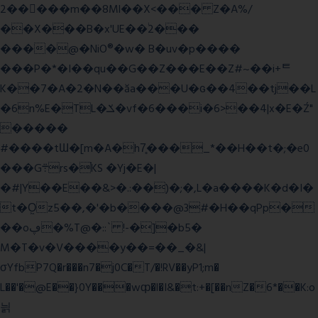
2�����m��8Ml��X<��� Z�A%/
��X���B�x'UE��֔2���
����@�NiO®�w� B�uv�p����
���P�*�I��qu��G��Z��� E��Z#~��i+ᄐ
K��7�A�2�N��ăa���U�ɢ��4��tj��L
�6n%E�TL�ݎ�vf�6���i�6>��4|x�E�Ź"
�����
#����tƜ�[m�A�h7̥���_*��H��t�;�e0
���G܊rs�֗KS �Yj�E�|
�#|Y��E��&>�.:��)�;�,L�a����K�d�I�
t�O͖z5��,�'�b����@3#�H��qPp�
��oڥ�%T@�::` !-�]�b5�
M�T�v�V����y��=��_�&|
σYfbP7Q�r���n7�j0C�T/�!RV��yP1;m�
L��'�@E��}0Y���wȹ�l�I&�t:+�[��nZ�6*��K:o
늵