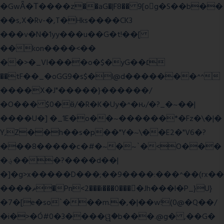
�GwǞ�Τ����z��aG�|F8�� 9[og�S��b��
��s,X�Rv-�,T�Hks����CK3
���v�N�1yy���u��G�t!��[
��kon����<��
��>�_VI����o�$�yG��׆
��tF��_�oGG9�s$�l@d�������^^
����X�J"�����}������/
�O��� $0�ӫ/�R�K�Uy�^�ԋ/�?_�~��|
����U�] �_1E�o��~������*�Fz�\�|�
Y,Z��h��s�p��"Y�~\��E2�"V6�?
���8�����c�#�~�~`�<O���
�؋���?����d��|
�]�g>x�����D���;��9����:���^��(rx��
����ޡ�Pn<2���i���0���𩆿�Jh���l�P_}U}
�7�[e�so`���m.�,�|��w!(0@�Q��/
�i�>�Ó#0�3����ୱ�b���.@g� ,��G�