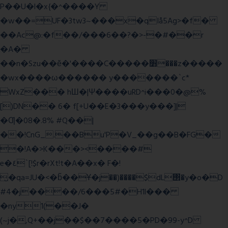
P��U�l�x{�^����Y
�w��=UF�3tw3~���x�qIå5Ag>�f�
��Ac@:�f��/���6��?�>-�#��r
�A�
��n�Szu��ӗ�'����C�����׻���z�����
�wx����ω������ y�������`c*
WxZ��� hШ�|Ψ����uRD^i���0�@%
[)DN�� 6� f[+U��E�3���y���]|
�Ƣ�08�.8% #Q��|
��!CnG_.��Bu'P�V_��g��B�FG�
�!A�>K���><����#
e�٤`[!$r�rXt!t�A��x� F�!
̮�qa=JU�<�b̃��Ұ�j��)����$dL΢�y�o�D
#4�j����/6���5#�H1l���
�ny1(��J�
(~j�,Q+��j��$��7����5�PD�99-y^D