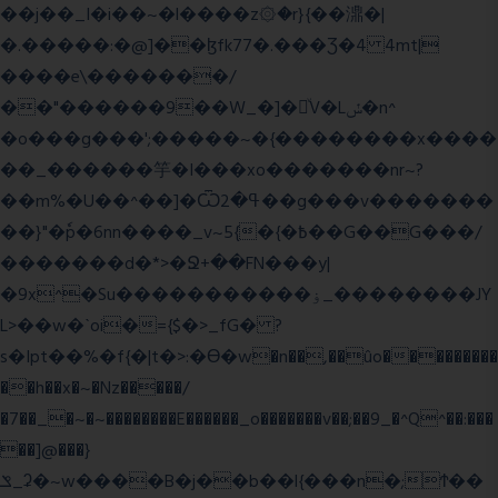
��j��_I�i��~�l����z۞�r}{��濎�|
�.�����:�@]��ɮfk77�.���Ʒ�4 4mt|
����e\�������/
��"������9��W_�]�ͮV�Lݽ�n^
�o���g���';�����~�{��������x����
��_������竽�I���xo�������nr~?
��m%�U��^��]�Ѿߟ�2��g���v�������
��}"�ٗp�6nn����_v~5{�{�߿��G��G���/
�������d�*>�Ջ+��FN���y|
�9x^�Su�����������ۏ_��������JY
L>��w�ˋoi�={$�>_fG� ?
s�Ipt��%�f{�|t�>:�ϴ�w�n��,��ûo���������
��h��x�~�Nz�����/
�7��_�~�~��������E������_o�������v��;��9_�^Q^��:���
��]@���}
ݏ_ʡ�~w����B�j��b��l{���n�;Ϯ��