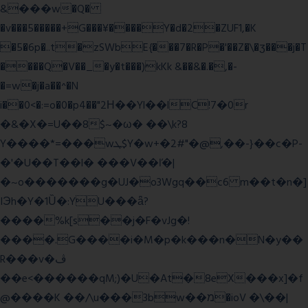
&���w�Q�
�v���5�����+G���¥����Y�d�2�ZUF1,�K
�5�6p�..t�zSWbE{���7�R�P�'��Z�\�ʒ���j�T
����Q�V��_�y�t���)kKk &��&�.�,�-
�=w�j�a��^�N
i��0<�:=o�0�p4��"2Η��Yl��lC!7�0r
�&�X�=U��8$~�ω� ��\k?8
Y����*=���wܛ$Y�w+�2#"�@,��-}��c�P-
�'�U��T��l� ���V��ľ�|
�~o�������g�UJ�o3Wgq��c6 m��t�n�]
IЭh�Y�1Ȕ�:YU���ǟ?
����%k[s��j�F�vJg�!
����.G����i�M�p�k���n�N�y��
R���v�ڤ
��e<������qM;)�U�At�8eX���x]�f
@����K ��/\u���3bw��מ�ioV �\��|