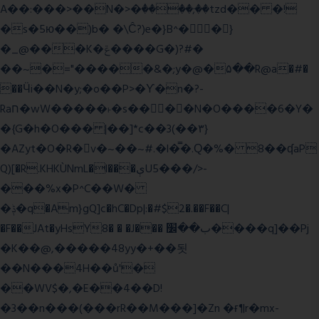
A��:���>��N�>�ٝ����;��tzd�� �!
�s�5ю��)b� �\Ĉ?)e�}B^��}
�_@���K�ݝ����G�)?#�
��~�="�����&�;y�@�۵��R@a�#�
��Ӵi��N�y;�o��P>�ϒ�n�?­
Raח�wW�����˫�s����N�O����6�Y�
�{G�h�O��� |��]*c��3(��٣}
�AZyt�O�R�v�~��~#.�l�̿�.Ԛ�%� 8��ʠaP
Q)[�R.KHKÙNmL�l���ېU5���/>-
���%x�P^C��W�
�ݙ�q�Am}gQ]c�hC�Dp|:�#$2�.��F��C|
�F��JAt�yHsY8� � �J��� ب��׼����q]��Pj
�K��@,�����48yy�+��됫
��N���4H��ů'�
��WV$�,�E��4��D!
�3��n���(���rR��M���]�Zn �ғ¶r�mx-