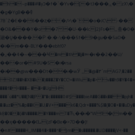
�h�~p���#�yכ�f�`�Yv�[�t3���ۑ� zX\�
�g�YgB��龺
7B`Z�E��6��ȥ��/>\�`�o�JC\ -��
�O&���Y�o�7 �U-��lc|2}Fs�_촢�0�
瀜�Ų����.�Ρ �.�-\���5f�9�gu��5aO�
�i�m��-BLY���ebh!0?
�,;��4�~���Ҹ�m�th�|j�ᇞ�r��2��U/
���or�#9U�5 �i�rsa
�i��@w���Dt��i�wӰ _�@�٣`mAG7;�2��
0Z3��h�XB�k�)���Z�Y�CC!=�iWu�p�> v��h9�Y�4�=
���f�H���~ ��<�UgH
���`ú��*U��[N�|P�"�c�����0#$���bieA��G��k���pjh�
�:�uz�%�p��K�U;�V+���k6�;Qdr+���%$l�(�O�+�I�uDy�
kŖ�0��(i�N����J�Y���mT�Ћ,��i�"W1�(m��
��ӽ�����l3ܝ(zF�Be�>7D��)!
�n#����H_lM��4�<���^�}m��s�����.�U.D����jV<-��