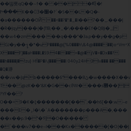
��Ϣ룟qQ��~f� � ��|�㽟�!
Ի���K��3ٓ�׸�?`�S��L�Q�-
�a������OЙ��<��?�":�_�I��7��_.���|
�R�|qy|���{�{11B;��_�\����Ef�Q8|i�_|
��w4�zm���.��q���"�3a.p��y��g�p
GJ�y��႑�*�uP����@[%0���h\&4@������}o^Vm^X
X���F]��aH���L�S9:4�l��=�@�jV�=�Dx��?
��h����|�!zu} H!Ī�P�i\{�����l 040y24H3lv��� �����
�Q�瀞
��vw�{qb�����6"���8ڻ�w����X��v
T�� @zK��'&K�G��cϑW����s޾��]|
?YF�� ?
O��>9�K�{;�������[��˝;��h6[��:w~e
���E�ۅl�\�`A�������p���A�,���
��x��p.9�"�'F|�O��i���
�`���iv7��e~l���Kx������[�O{��|