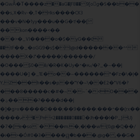
�GwǞ�Τ����z��aG�|F8�� 9[og�S��b��
��s,X�Rv-�,T�Hks����CK3
���v�N�1yy���u��G�t!��[
��kon����<��
��>�_VI����o�$�yG��׆
��tF��_�oGG9�s$�l@d�������^^
����X�J"�����}������/
�O��� $0�ӫ/�R�K�Uy�^�ԋ/�?_�~��|
����U�] �_1E�o��~������*�Fz�\�|�
Y,Z��h��s�p��"Y�~\��E2�"V6�?
���8�����c�#�~�~`�<O���
�؋���?����d��|
�]�g>x�����D���;��9����:���^��(rx��
����ޡ�Pn<2���i���0���𩆿�Jh���l�P_}U}
�7�[e�so`���m.�,�|��w!(0@�Q��/
�i�>�Ó#0�3����ୱ�b���.@g� ,��G�