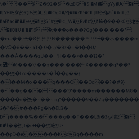
\�'��}Z�92�S�ܩBG�5I�M��gYy�Uȅ��
�[YE�դQRv�]��Ogə�/?|;���Z�^�C�-|�6]@`��c�
�aF�ac���.�}e��G`#�!c_W�Rv�#�Ѩ�9��k0c|
/��O�Ʋ�`��'16rؒ�:���o���?Gg{���;���*
�m~��;�Ƨ:N��������ٿ����m
�VϽ�8��~aT� 0� J/�9z�=�1��L!/
���Ǡ����zU��_"H���<���Ώ�?
e߻�ó���\?��q��� ���X�����g?��?
���ϊ7o����s�'Ĩ��g��}
�l��M�x���q���O��Od��?�#9}
���g������'9'����m������M8�
����n��~��~=g*�����9��Zq�������
ڏ�?�#���Pg�h�ELB�
Dj����%�����g�i�T���L8i�3@恄Z��
��Ҷ��f�eH��R U?
��pD�e����KdBq����m