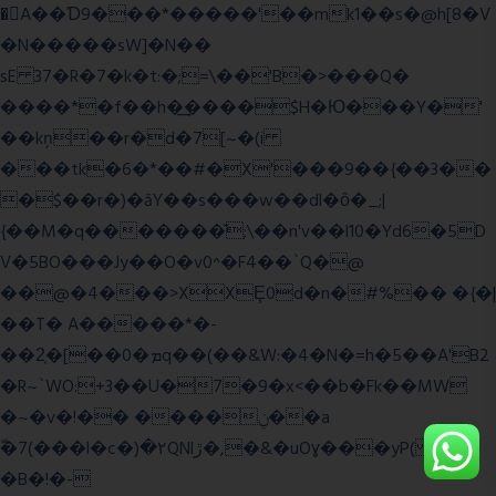
�A��Ɗ9���*�����'��mk1��s�@h[8�V
�N�����sW]�N��
sE 37�R�7�k�t:�;=\��'B�>���Q�
����*�f��h�͢����$H�Ю���Y�'
��kņ��r�d�7[~�(i
���tk�6�*��#�X'���9��{��3��
�$��r�)�āY��s���w��dl�ȏ�_;|
{��M�q�������̆;\��n'v��l10�Yd6�5D
V�5BO���Jy��O�v0^�F4��`Q�@
��@�4���>XXȨ0d�n�#%�� �{�|
��T� A�����*�-
��2͔�[��0�ܡq��(��&W:�4�N�=h�5��A'B2
�R~`WO:+3��U�7�9�x<��b�Fk��MW
�~�v�!�� ����ݧ��a
ّ�7(���l�c�)�۲QNlڙ�,�&�uOɣ���yP( z�D|
�B�!�-