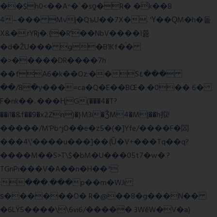
��$h0<��A^�ʿ�sƍ�R� �͗k��8
4~��� Mv|�QъU��7X�. 'Ү��ԚM�h�돝
X&�.rYRj�.{�R'��NbV����I쯆
�d�ŽU��� g�B1Kf�̈́�
�>�����DR����7h
��fA6�k�
�Oz:��S٤���
��/8�y���=ca�Q�E��BŒ�.�0�� 6�
F�nk��ۦ���ҢG(���4�T?
��i1�&f��9�x2Zn)�}M3i�ǮM4�M|��h拟!
�����/M'Pb^jO��e�z5�(�]Yfe/����F�閦
���4\'����u���]��{Ȕ�V+���Tq��q?
����M��S>T\$�bM�U���05t7�w�.?
TGnPi���V�A��n�H��ᐣ
:���.���p��m�WJi
ѕ������O� R�@��8�g���N��
�6LŸ5����\\6vi6/����� 3WěW�V�a}