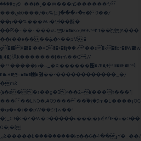
����qy9_��i�˻��W���n5������f/
���ٯk0���/�o%{߸[|���>�x�0��/
��p��%���Wa���酴�
��Ԗ�~��~���xOIŻ���Ko{W9v^^�ד��A���
��(��e����ܞ�>��pΜ �
g���X���ߴ��=E��>��އ��ן"��s�k��o^��W��w
�j4�.}课K�������|�m\��Q,//
������|o�~_�X|������՗�7��/F���6��|
��u8�=����߼�޾��?������������_�/
�m&
{a�s�i�s��g�B×��2~i(���h���?|
�����L.NO�.#O9�����ۙ�{�9m��ً���ӷOG
�gi�=
�{��pW��ݿ?}w��!
�)_0R�>�?.�W�D�����u���j�{o$A֏F�o�O��
O�j�|
߿�����&ۻ����ۛ�����kz��ۋ��4�6Y�_��/