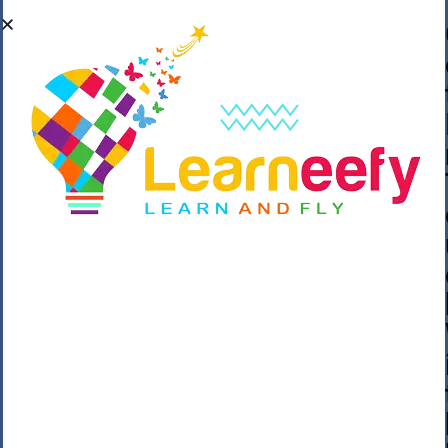
��o��C���ǡ���,����*�3��#eۧ_>\��z
�K{DQg�Ϯ��]u��3o�V~�/��@��??
����Y�]�s�n���s
h_��������/
����p��|
��^��������$��ٽ�P���~��4���Snn^
$ ����Ogy/|>ڿ|�I��'A�n��1�$�}
�__�ߝ�~�Α/'��8_@A�m~�Wѻ�ׯ�9|9+>�>�
=c"'��K���X�:��?j�ԫ��-
����������y���mK���?/
���|y���������_N $��!8w�//
���[��}��As���3�P�k��{_?
�_o�k�e����^8{��տ���޾���
i������2<�2��3>��Η�Ņz������:��^��
��_��~�9_Oz��9l�����O��Ż˗����
)�4޽��-����n�����y�^m��݆{ڧ�/
�o�m��"x�۝(�����Żo���Wm)��_~�S�