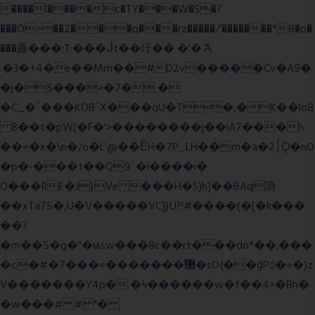
����l����c�TY���W�S�?
���O>��2���q���rz�����/'�������*8�o�
���矗���;T:���ᒎt��吁�� �'�.Ὰ
.�3�+4�e��Mm��#D2v�����Cv�A9�
�j�S���>�7� �
�C_�`���KOB`X���qU�T<�,�K��lo8
8��t�pW(�F�'>��������j��iA7���h
��=�x�\n�/o�L'@��ȄH�7P_LH��m�a�2׀Ǫ�nO
�p�-���t��Q9`�l����i�
O���RE�J}Ve ���H�S)h]��BAq謪
��xTa75�,U�V��
���VC]}U?!#��
��(�[�k���
��?
�m��5�g�"�ѩsw���8c��rt���do*��;���
�c�#�޳�ͯ������=���7�sO{��ğPݿ�=�)z
V�������Y4p�.�ϟ������w�f��4>�Bh�
�w���# # "�