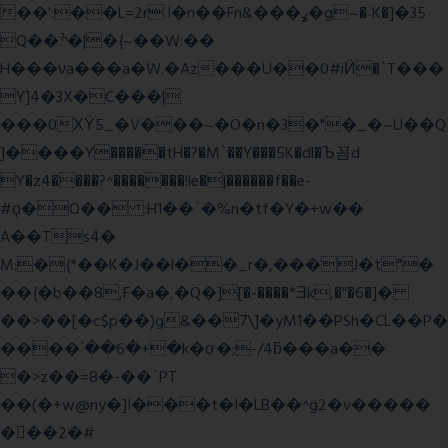
��':��L=2r.I�n��Fn&���ߩ�g~�˴K�]�35
Q��ׯ�|�{~��W:��
H���νa���a�W.�Az���U��0#iӤ�`T���
Y]4�3X�C���|
���0ХΫ5_�V���~�O�n�3�"�_�~U��Q
]����Y�����tH�?�M`��Y���5K�dl�Ъ꼼d
Y�z4����?^�������!le�|������f��e-
#ϙ�O�� :H1��`�%n�tf�Y�+w��
A��Ts4�
M:�{*��K�J��l��_r�,���J�t"�
��{�b��8,F�a�,�Q�][�-����*Ǝk,�"�6
�]�
��>��[�c$p��)g&��7\]�yM1��PSh�CL��P�
����՝��6�+�k�ơ�;-/4ƃ���a��
�>z��=8�-��`PT
��(�+w@ny�]I���t�I�LB��^g2�v�����
��ٕ�2�#