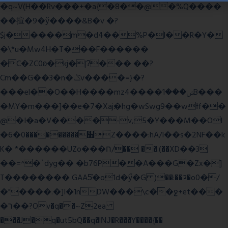
�q~V(H��Rv���+�a{�8��@�%Q����
��揎�9�ў����&B�v �?
$j�����m�d4��%P�l��R�Y�
�\*u�Mw4H�T���F������
�C�ZC0ʚ�kj�|?ͮ��� ��?
Cm��G��3�n�ݣv����=}�?
���el��O��H����mzݾ���1����4B���
�MY�m���]��e�7�Xaj׃�hg�wSwg9��wƗf��
@�I�a�V����-v,5�Y���M��Ol
�׿���������0�6Z����:hA/I��s�2NF��k
K� *������UZo���ח/�� ��.(��XD��3
��=^�`dyg�� �b76P��A���G�Zx�]
T�������� GAA5̔�o1d�ӳ�G )��:��ℱ�o0�/
�"����.�]I�1nDW���\c��ջ+et���
�ר��?Ov�q��~Z2ea
���J�q�ut5bQ��q�lǊ�R���Y����{��