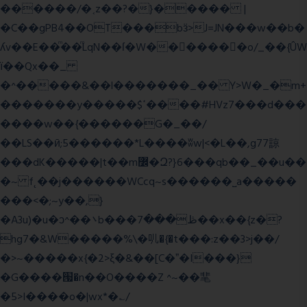
������/�˱z��?�}����� |
�C��gPB4��OT���bӟ>J=JN���w��b�
ʎv��E��ͫ��ͫLqN��ſ�W���ً����o/_��{ÛW
ї��Qx��_
�^�����&��l�������_�� Y>W�_�m+
�������y�����$ߵ����#HVz7���d���
����w��{������G�_��/
��LS��ӣ;5������*L����ʬw|<�L��,g77諒
���dK�����|t��m߼�Զ?}6���qb��_��u��
�~ f˛��j������WCcq~s������˽a�����
���<�;~y��,}
�A3u)�u�ͻ^��܌b���ڟ���7��x��{z�?
hg7�&W�����%\�䶷�{�t���:z��3>j��/
�>~�����x{�2>ξ�&��[C�ˮ�I���}
�G����՗�n��O����Z ^~��靟
�5>I����o�|wx*�؎/