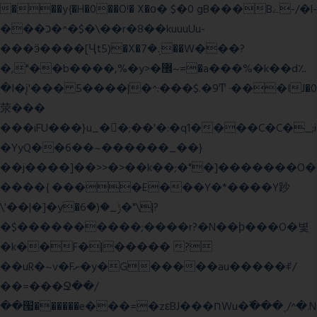
���y{�H�0��O!� X�о� $�0 gB���Bے-/�l-
���כ�^�$�\��r�8��kuuuUu-
���ӭ����[Ҷt5)�X�܉�7��W���?
�,"��b����,%�y>�޼~=�a���%�k��d؉
�I�į'��� 5����|�^:���$.�9Ͳ ·���IJ�0
荥���
���iFU���}u_�
�;��'�:�q1����C�C�_;i
�YyQ��6��~������_��}
��j����]��>>�>��k��;�"�]�������O�
����{ ����E���Y�*����Y䟞
\'��|�]�y�ݱ_�(�6�"\|?
�$����������;����r?�N��ϸ���O�볓
�k��F�|����� ?
��uR�~v�Fށ�y�G�����au�����ꑷ/
��=���Ջ��/
��՗������e���=�zεBJ���חWu�߰���˯/^�.N