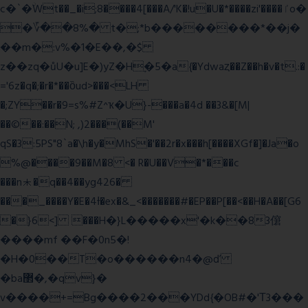
c�`�ۨWt��_�i;8����4[���A/'K�!u�U�*����zi'����ٵo�
�؆��8%� t�;*b��������*��j�
��m�:v%�1�E��,�$
z��zq�ůU�u]E�)yZ�Hׇ�5�a{�Ydwaȥ��Z��h�v�t.:�
='6z�q�;�r�*��ȍud>���<LH
�;ZY��r�9=s%#Z^ҡ�U}-���a�4d ��3&�[M|
��©��:��N; ,)2���(��M'
qS�3:5PS"8`a�\h�y�MhS�'��2r�x���h[����XGf�]�Ja�o
%@����9��M�8 <� R�U��V�*���c
���n⯸�q��4��yg426�
���_����Y�E�4Ɨ�ex�&_<�������#�EP��P[��<��H�A��[G6
�}6<] ���H�}L�����x'�k��83僒
����mf ��F�0n5�!
�H�0��T�o������n4�@ď
�ba޲�,�qv}�
v����+=Bg����2���YDd{�OB#�'Τ3���