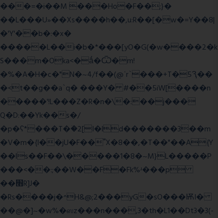
���=�i��M ���Ho�F��;}�
��L���U»��Xs����h��,u:R��[�w�=Y��8|
�'Y'��b�:�x�
�����L��i�b�*���[yO�G(�w����2�k
S���m�Oka<�ǻ�Ѿ�m!
�%�A�H�c�"N�~4/f��(@ʿr`���+T�5Ԇ��
�<t��g��a`q� ���Y� #��5iW[����n
�����'!L���Z�R�n�\�:��j���
Q�D:��Yk��s�/
�p�ʕ*���T�ؘ�2[I�ld�������3��m
�V�m�{I��jU�F��˭X�8��,�T��"��A{Y
��ls��F��\�����1�8�~M}L�����P
���<��:;��W��F�Fk%ʴ���p
��׫R]J�
�Rs����j�^H&@;2���yG�sO���ѬI�
��@�]~�w%�ஸz���n���,3�th�L1��Dt3�3(-