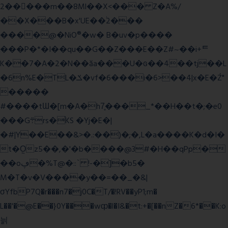
2�����m��8Ml��X<��� Z�A%/
��X���B�x'UE��֔2���
����@�NiO®�w� B�uv�p����
���P�*�I��qu��G��Z��� E��Z#~��i+ᄐ
K��7�A�2�N��ăa���U�ɢ��4��tj��L
�6n%E�TL�ݎ�vf�6���i�6>��4|x�E�Ź"
�����
#����tƜ�[m�A�h7̥���_*��H��t�;�e0
���G܊rs�֗KS �Yj�E�|
�#|Y��E��&>�.:��)�;�,L�a����K�d�I�
t�O͖z5��,�'�b����@3#�H��qPp�
��oڥ�%T@�::` !-�]�b5�
M�T�v�V����y��=��_�&|
σYfbP7Q�r���n7�j0C�T/�!RV��yP1;m�
L��'�@E��}0Y���wȹ�l�I&�t:+�[��nZ�6*��K:o
늵