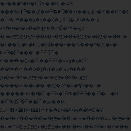
�e���"�U�ǀ &�!�H, �g/
���%v]��گ�W�(�̟�Õ�Ԃ��g,g}k�r5��ĲG�]
��`f'���s�x��K�U.ʬ�ۃ#��旼
qY��r�5��[F� Ŝ�"#�-gZ?
�j�p NTH��$�E������k���H1 �
�C�� �<�K����+��%���?��u�
K<����]'��
Փ�:��'�Q>����VVg�e#?
�����Q�]�JT�݁c�%0�R��
}G��˂IŀA�{A0��0M��$�qu|
����v5��a��-��7;*�b�裕{���ً
�:����0'�J��p�KR����e~�d
�1ME[���$a��M
5L΋�����.��'h��L�M��Ɖ�Y
���0˂����������L�%���W�dO.���
�U�4%n��u��r�Fw1��2Ɠ�C�A���