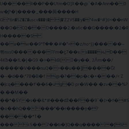
U����R��P��Utm�O]X��@`�A�Ann��0
w�͍P�'j��֛��_���䕟����H
G*6n�5Z�Z�uscv���t�|{�'Z2V5��:y�"4w�^#]σ<��nW
��O�CQ��O����2.�a6c��G����:�2�R
H�����S
��a�w��9*܂��ߌ�#�"=�z/no^}}�����~
쀢nxs0������TFm�ϛ7��x:s����ԋD��
4Kƀ��fL�}�G9 �>�kB(�ِy��, 2ᐿm��/
����!�V���nuQ�>��u��]|����Ġ!
�~�d��;"7B�B�f @�?��p�c�+���/< Z
�|cq����f'��6�ug�D pr�W�� �zv��%?
�.��M��
��*�5Y�s��&*#���ǆ��P��9`�J>�f�#S
�o��hQ�����"��r����ņ�?
�����*T�
���c5�� 7��b�]Q��q�����[5