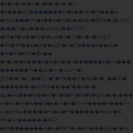
�R�o�u��w�ر�l� !�c� �
�0���o��������k��<����m
�qh���=�S��&��$��WDI�[R !r�u�_q
�(���»J�I��mΑLtbC��
��3�ߘ��>i7��yޠH�G�ٳN�=�<�$]
�i�!EP��g���aS��M���Z��d5�
�#�ΐ��YmÌ�棻k��
�f�y��&��l�a�M�4�j�ˎī������Zj�*-s���;
������7t� �AU�f~�ow>^*�!
Ѯi�;�+���~�"�N���AƶI�F�_��G3�
������n�Xn��;��"��#�/�
뇧o�wL���Kk���Z�h��M�R�Q˶�(�ɛ���
nn�k9:��%��G�߿�n^�;R�<����6���~
Gc�(Rw���r��*o�X������!�NNv4̙<�IG
B�TC�����/�BĜï/
�|M�������/x�b�"�o�Scf���[p�г�%;