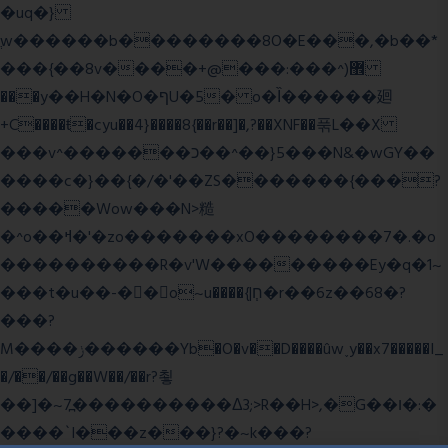
�uq�}
ֲw������b��������8O�E���,�b��*
���{��8v����+@���:���^)޾
���y��H�N�O�ףU�5� o�Ȉ������廻
+C����ŧ�cyu��4}����8{��r��]�,?��XNF��푺L��X
���v^�������כ��^��}5���N&�wGY��
����c�}��{�/�'��ZS�������{���?
�����Wow���N>糙
�^o��ߞ�'�zo�������xO��������7�.�o
����������R�v'W���������Ey�q�1~
���t�u��-�� o~u����{|ח֧�r��6z��68�?
���?
M����ݫ������Yb�O�v��D����ûw˯y��x7�����I_
�/��/��g��W��/��r?쵷
��]�~7߽����������Δ3;>R��H>,�G��ו�:�
���� `I���z���}?�~k���?