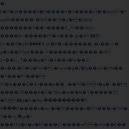
�؛
E�7�W����3�H����Y�\l����v1�i�qtm�°
wp8\�����-�WŇ���g��}ψɱ|
�������7��<���
�6_��Uk|w-
����8>:������O��� @�ӣ��䢀
G=��9�yǻٷ#����6K�P�<������; �\��=>�
g�x��qrb���~א� ����^|������?
2>��n_:T�j��g��X��3�\x��Z-
�c��.�O�Q�^n/�,�rww�g�/�ۧg��yvr�ON��
�T������(
�&����4>���p��_���H�g�`��ƪ
����8َ���8� �󳳦Bw�w��Nֻ�ߖ�����.
�ў!��}|�D�Nqߖ���������-
���9D����n�̶wc�l�֑����o�{���{�:ZK�,
't��>͍ى�ݝ�/
���ǙQ�z�o����Ļ>����w�sHa��E��