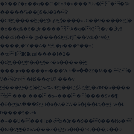
�X��Z�p��g��(T�Eo8�u���PUv���©r
�����"ҍ��|)5�J�B�?
�C4�����6g9����ozC��9����8�
�d��g&�6�ڮn����A�q�K}.�v'�ڭy8
��x5J��P� @����$JDI']Ƞ��VdL�^W
����,�Ύ��A� 5�p���*��=(
�tԛ��6�uzaІ����1�2�
�0��Y�;��<�6�����
���qm�����m���Vuհ�=��2Z�M��ɭ Z.�
V�Km> �N$��q^U7 �
��v
����� w%v4��Lڭ�x1N'�b����
p���˿����s~��������SV�![|
�E� a٨���$˖I�a�.\�2W�5�[��Lt;�=w�L
D����$�vEk-
�~��U���4Hz�kb�3n��9��8���No�r
�&I�V�XeA:���Z�{;ro�I��^3 ,���;C��D