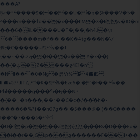
���A?
Iۭѡr�����$�����U��g�$k���V�5�
^���m���ߙd���x���hM�X�Rw�IO�m
���6�RL����U�T�j��;�h4:l�\n
6�����m�f�� ��K�4tg���N�\/
뷆;�C�����~?2y��t
{��~��,zvj��l���a�� Y�x��}
��{�ڮ�'Z����
ջ4E1�n'
�Nll���0�Ng�륽Vr% �4���5
�.��#}.�TZݩ�K�9&�Eze6�.��ŀ��v��
PЫ�����g���ߒ�Fj��N.?
�{��_�h���,��^��C�c�,'��ͦ�h�-
����6�%?f��nO7 g�� �S���:K�.(��C����
I��"�7 ���ڎ�
�U�f�p����ah �j��Bs�D���Ep�
j�i��r��,Gkp��.ҙ������F��1+��