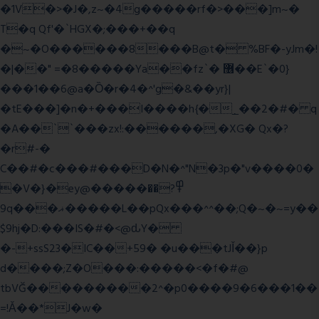
�1V�>�J�,z~�4g�����rf�>���]m~�
T�q Qf'�`HGX�;���+��q
�~�O������8���B@t� %BF�-yJm�!
�|��" =�8�����Ya��fz`� ޶��E`�0}
���1��6@a�Ȍ�r�4�^'g�&��yr}|
�tE���]�n�+���I����h{�_̣��2�#� q
�A��``���zx!:������,�XG� Qx�
?
�r#-�
C��#�c���#���D�N�^"N�3p�"v����0�
�V�}�ey@�����߾?��
9q���ޣ�����L��pQx���^^��;Q�~�~=y��
$9hj�D:���IS�#�<@ԃY�
�-+ssS23�IC��+59� �u���tJǏ��}p
d����;Z�O���:�����<�f�#@
tbVĞ���������2^�p0����9�6���1��
=!Ǎ��*J�w�