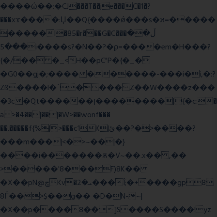
����ώ��:�CJ���T��je���C�1�?
���xϫ����:Џ��Q{����ǿ���s�ϰ=�����
�����l�85�r���G�C���ڵ��
���5i����s?�N��?�ϼ=����em�H���?
{�/�� �_<H��pC"P�{�_�
�G0��gj�;����������-���i�i,�:?
Zß����l�`����Z��W����z���
�3c�Qt������ן��������|{�c:�
a >�4��|��|�W>��wonf���
��.�����f{%|>���c1K|ئ��?�>����?
���m���|<�>~��|�}
����i�������ѫ�V~��.x�� ,��
>�����'8���F)8K��
�X��pN@ڇKv�ܝ�2���Î;�+����gp8
8Ѓ��>$��g�� �D�N-~|
�X��p����8��]S����S����!yz