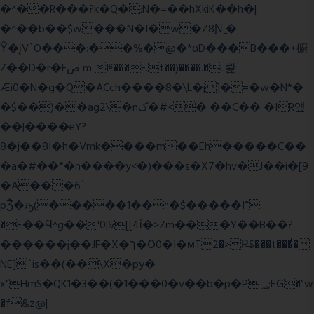
�^��R���?k�Q�:N�=��hXkiK��h�|
�^��b��$w���N�I�w�Z8Ɲ ͚�
Ŷ�įV`O���:��%�@�*ʊD���B���+櫥
Z��D�r�Fص m Iʶ���F.t��)����.�L뢅
Æi0�N�g�Q�ACch����8�\L�j]�=�w�N*�
�$��)��ag2\�nک�#<� ��C�� �IR얲
��|����eY?
8�j��8I�h�Vmk����m��Eh�����C��
�a�#��*�n����y<�)���s�X7�hv�J��i�[9
�A���6`
pǮ�ԡ(�����1��^�$�����I־
�E��Ϥ^g��'0|ꠓ[[4ΐ�>Zm���Y��B��?
������j��JF�X�ך�Ʊ0�I�мT2�>P̶S���t���ͩ�
NE]`is��(��\X�py�
x"HmS�QK1�3��(�1���0�v��b�p�P؃;EG�"w
�f&z@|