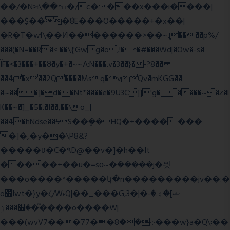
��/�N>ߎ^��\܃�/c����x���i����|
���$���ܿ8E���O�����+�x��|
�R�T�wɬ\� �И��������>��~ɻ����p%/
���(�N=��R �< ��\{'Gwg�o,!�^�#���Wd|�Ow�-s�
ĬF�<�3���+��8ͣ�y�+�~~A:N���.v�3��}�-?8��
��4�x��2Q����Msq�vQv�mKGG��
�~���]�d��Nt*����e�9U3C]]'g�����~�ƶ�l
K��~�]_�5�.�I��,��\o_|
��4�hNdse��ϟS��ܷ��HQ�+���� ���
�]�,�y��\P8&?
�����ʋ�C�۹D@��v�]�h��It
�����+��u�=sο~�ܿ�����j�믯
���o����^�����կ�n���������jv��:�
o׫lwt�}y�ζ/W˫Q|��_���G,3�|�ޝ]�ۿ.�-
�׿���ۯ�ͫ����o����W|
���(wvV܀��8��77���7���w}a�Q\܃��