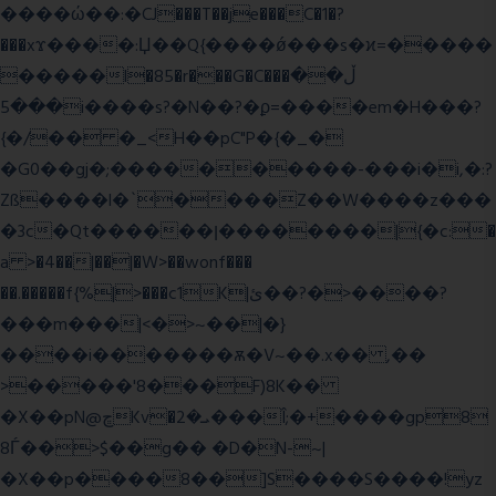
����ώ��:�CJ���T��je���C�1�?
���xϫ����:Џ��Q{����ǿ���s�ϰ=�����
�����l�85�r���G�C���ڵ��
���5i����s?�N��?�ϼ=����em�H���?
{�/�� �_<H��pC"P�{�_�
�G0��gj�;����������-���i�i,�:?
Zß����l�`����Z��W����z���
�3c�Qt������ן��������|{�c:�
a >�4��|��|�W>��wonf���
��.�����f{%|>���c1K|ئ��?�>����?
���m���|<�>~��|�}
����i�������ѫ�V~��.x�� ,��
>�����'8���F)8K��
�X��pN@ڇKv�ܝ�2���Î;�+����gp8
8Ѓ��>$��g�� �D�N-~|
�X��p����8��]S����S����!yz