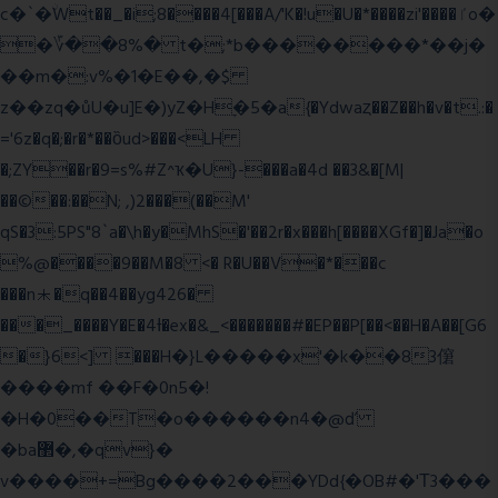
c�`�ۨWt��_�i;8����4[���A/'K�!u�U�*����zi'����ٵo�
�؆��8%� t�;*b��������*��j�
��m�:v%�1�E��,�$
z��zq�ůU�u]E�)yZ�Hׇ�5�a{�Ydwaȥ��Z��h�v�t.:�
='6z�q�;�r�*��ȍud>���<LH
�;ZY��r�9=s%#Z^ҡ�U}-���a�4d ��3&�[M|
��©��:��N; ,)2���(��M'
qS�3:5PS"8`a�\h�y�MhS�'��2r�x���h[����XGf�]�Ja�o
%@����9��M�8 <� R�U��V�*���c
���n⯸�q��4��yg426�
���_����Y�E�4Ɨ�ex�&_<�������#�EP��P[��<��H�A��[G6
�}6<] ���H�}L�����x'�k��83僒
����mf ��F�0n5�!
�H�0��T�o������n4�@ď
�ba޲�,�qv}�
v����+=Bg����2���YDd{�OB#�'Τ3���