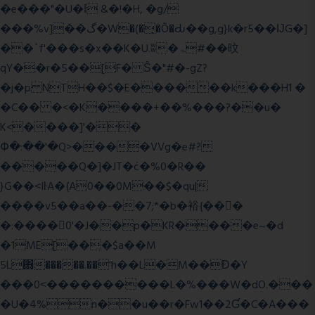
�e���"�U�ǀ &�!�H, �g/
���%v]��گ�W�(�̟�Õ�Ԃ��g,g}k�r5��ĲG�]
��`f'���s�x��K�U.ʬ�ۃ#��旼
qY��r�5��[F� Ŝ�"#�-gZ?
�j�p NTH��$�E������k���H1 �
�C�� �<�K����+��%���?��u�
K<����]'��
Փ�:��'�Q>����VVg�e#?
�����Q�]�JT�݁c�%0�R��
}G��˂IŀA�{A0��0M��$�qu|
����v5��a��-��7;*�b�裕{���ً
�:����0'�J��p�KR����e~�d
�1ME[���$a��M
5L΋�����.��'h��L�M��Ɖ�Y
���0˂����������L�%���W�dO.���
�U�4%n��u��r�Fw1��2Ɠ�C�A���