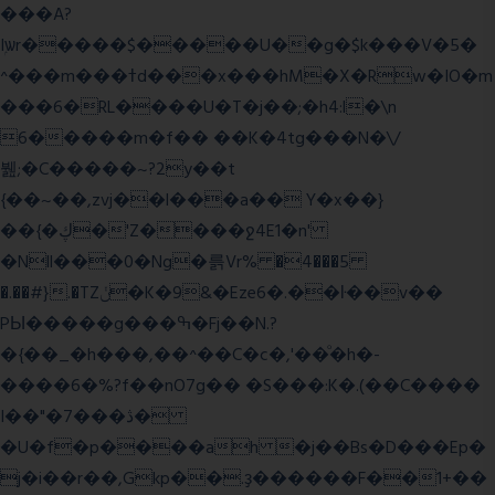
���A?
Iۭѡr�����$�����U��g�$k���V�5�
^���m���ߙd���x���hM�X�Rw�IO�m
���6�RL����U�T�j��;�h4:l�\n
6�����m�f�� ��K�4tg���N�\/
뷆;�C�����~?2y��t
{��~��,zvj��l���a�� Y�x��}
��{�ڮ�'Z����
ջ4E1�n'
�Nll���0�Ng�륽Vr% �4���5
�.��#}.�TZݩ�K�9&�Eze6�.��ŀ��v��
PЫ�����g���ߒ�Fj��N.?
�{��_�h���,��^��C�c�,'��ͦ�h�-
����6�%?f��nO7 g�� �S���:K�.(��C����
I��"�7 ���ڎ�
�U�f�p����ah �j��Bs�D���Ep�
j�i��r��,Gkp��.ҙ������F��1+��