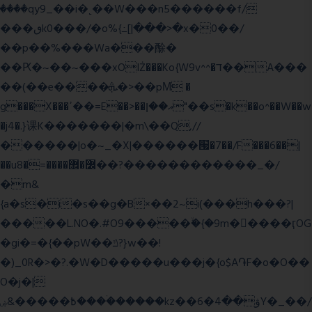
����qy9_��i�˻��W���n5������f/
���ٯk0���/�o%{߸[|���>�x�0��/
��p��%���Wa���酴�
��Ԗ�~��~���xOIŻ���Ko{W9v^^�ד��A���
��(��e����ܞ�>��pΜ �
g���X���ߴ��=E��>��އ��ן"��s�k��o^��W��w
�j4�.}课K�������|�m\��Q,//
������|o�~_�X|������՗�7��/F���6��|
��u8�=����߼�޾��?������������_�/
�m&
{a�s�i�s��g�B×��2~i(���h���?|
�����L.NO�.#O9�����ۙ�{�9m��ً���ӷOG
�gi�=
�{��pW��ݿ?}w��!
�)_0R�>�?.�W�D�����u���j�{o$A֏F�o�O��
O�j�|
߿�����&ۻ����ۛ�����kz��ۋ��4�6Y�_��/