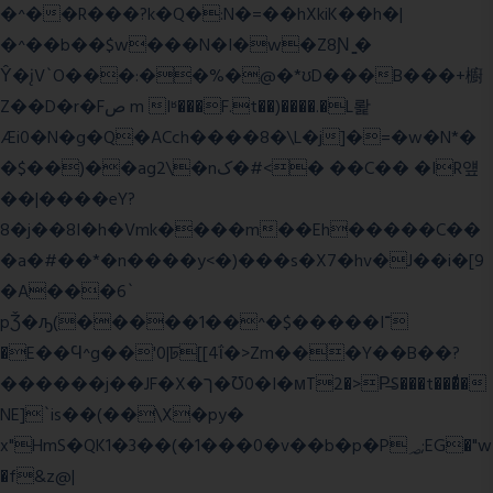
�^��R���?k�Q�:N�=��hXkiK��h�|
�^��b��$w���N�I�w�Z8Ɲ ͚�
Ŷ�įV`O���:��%�@�*ʊD���B���+櫥
Z��D�r�Fص m Iʶ���F.t��)����.�L뢅
Æi0�N�g�Q�ACch����8�\L�j]�=�w�N*�
�$��)��ag2\�nک�#<� ��C�� �IR얲
��|����eY?
8�j��8I�h�Vmk����m��Eh�����C��
�a�#��*�n����y<�)���s�X7�hv�J��i�[9
�A���6`
pǮ�ԡ(�����1��^�$�����I־
�E��Ϥ^g��'0|ꠓ[[4ΐ�>Zm���Y��B��?
������j��JF�X�ך�Ʊ0�I�мT2�>P̶S���t���ͩ�
NE]`is��(��\X�py�
x"HmS�QK1�3��(�1���0�v��b�p�P؃;EG�"w
�f&z@|