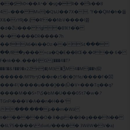
��$h0<��A^�ʿ�sƍ�R� �͗k��8
4~��� Mv|�QъU��7X�. 'Ү��ԚM�h�돝
X&�.rYRj�.{�R'��NbV����I쯆
�d�ŽU��� g�B1Kf�̈́�
�>�����DR����7h
��fA6�k�
�Oz:��S٤���
��/8�y���=ca�Q�E��BŒ�.�0�� 6�
F�nk��ۦ���ҢG(���4�T?
��i1�&f��9�x2Zn)�}M3i�ǮM4�M|��h拟!
�����/M'Pb^jO��e�z5�(�]Yfe/����F�閦
���4\'����u���]��{Ȕ�V+���Tq��q?
����M��S>T\$�bM�U���05t7�w�.?
TGnPi���V�A��n�H��ᐣ
:���.���p��m�WJi
ѕ������O� R�@��8�g���N��
�6LŸ5����\\6vi6/����� 3WěW�V�a}