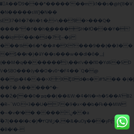
�A��Ɗ9���*�����'��mk1��s�@h[8�V
�N�����sW]�N��
sE 37�R�7�k�t:�;=\��'B�>���Q�
����*�f��h�͢����$H�Ю���Y�'
��kņ��r�d�7[~�(i
���tk�6�*��#�X'���9��{��3��
�$��r�)�āY��s���w��dl�ȏ�_;|
{��M�q�������̆;\��n'v��l10�Yd6�5D
V�5BO���Jy��O�v0^�F4��`Q�@
��@�4���>XXȨ0d�n�#%�� �{�|
��T� A�����*�-
��2͔�[��0�ܡq��(��&W:�4�N�=h�5��A'B2
�R~`WO:+3��U�7�9�x<��b�Fk��MW
�~�v�!�� ����ݧ��a
ّ�7(���l�c�)�۲QNlڙ�,�&�uOɣ���yP( z�D|
�B�!�-