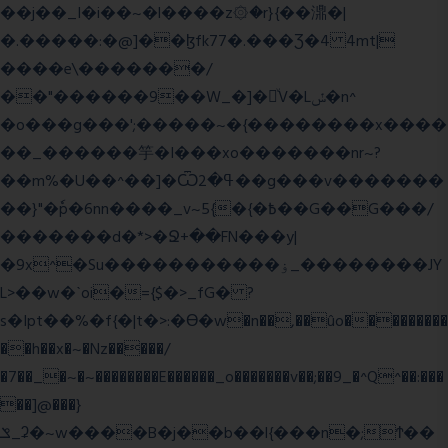
��j��_I�i��~�l����z۞�r}{��濎�|
�.�����:�@]��ɮfk77�.���Ʒ�4 4mt|
����e\�������/
��"������9��W_�]�ͮV�Lݽ�n^
�o���g���';�����~�{��������x����
��_������竽�I���xo�������nr~?
��m%�U��^��]�Ѿߟ�2��g���v�������
��}"�ٗp�6nn����_v~5{�{�߿��G��G���/
�������d�*>�Ջ+��FN���y|
�9x^�Su�����������ۏ_��������JY
L>��w�ˋoi�={$�>_fG� ?
s�Ipt��%�f{�|t�>:�ϴ�w�n��,��ûo���������
��h��x�~�Nz�����/
�7��_�~�~��������E������_o�������v��;��9_�^Q^��:���
��]@���}
ݏ_ʡ�~w����B�j��b��l{���n�;Ϯ��