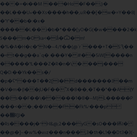
���=�i��M ���Ho�F��;}�
��L���U»��Xs����h��,u:R��[�w�=Y��8|
�'Y'��b�:�x�
�����L��i�b�*���[yO�G(�w����2�k
S���m�Oka<�ǻ�Ѿ�m!
�%�A�H�c�"N�~4/f��(@ʿr`���+T�5Ԇ��
�<t��g��a`q� ���Y� #��5iW[����n
�����'!L���Z�R�n�\�:��j���
Q�D:��Yk��s�/
�p�ʕ*���T�ؘ�2[I�ld�������3��m
�V�m�{I��jU�F��˭X�8��,�T��"��A{Y
��ls��F��\�����1�8�~M}L�����P
���<��:;��W��F�Fk%ʴ���p
��׫R]J�
�Rs����j�^H&@;2���yG�sO���ѬI�
��@�]~�w%�ஸz���n���,3�th�L1��Dt3�3(-