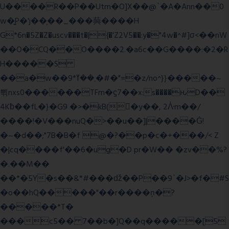
U����R��P��Utm�O]X��@`�A�Ann��0
w�͍P�'j��֛��_���䕟����H
G*6n�5Z�Z�uscv���t�|{�'Z2V5��:y�"4w�^#]σ<��nW
��O�CQ��O����2.�a6c��G����:�2�R
H�����S
��a�w��9*܂��ߌ�#�"=�z/no^}}�����~
쀢nxs0������TFm�ϛ7��x:s����ԋD��
4Kƀ��fL�}�G9 �>�kB(�ِy��, 2ᐿm��/
����!�V���nuQ�>��u��]|����Ġ!
�~�d��;"7B�B�f @�?��p�c�+���/< Z
�|cq����f'��6�ug�D pr�W�� �zv��%?
�.��M��
��*�5Y�s��&*#���ǆ��P��9`�J>�f�#S
�o��hQ�����"��r����ņ�?
�����*T�
���c5�� 7��b�]Q��q�����[5