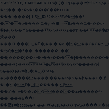
���y{�H�0��O!� X�о� $�0 gB���Bے-/�l-
���כ�^�$�\��r�8��kuuuUu-
���ӭ����[Ҷt5)�X�܉�7��W���?
�,"��b����,%�y>�޼~=�a���%�k��d؉
�I�į'��� 5����|�^:���$.�9Ͳ ·���IJ�0
荥���
���iFU���}u_�
�;��'�:�q1����C�C�_;i
�YyQ��6��~������_��}
��j����]��>>�>��k��;�"�]�������O�
����{ ����E���Y�*����Y䟞
\'��|�]�y�ݱ_�(�6�"\|?
�$����������;����r?�N��ϸ���O�볓
�k��F�|����� ?
��uR�~v�Fށ�y�G�����au�����ꑷ/
��=���Ջ��/
��՗������e���=�zεBJ���חWu�߰���˯/^�.N