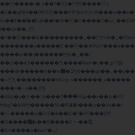
������/�˱z��?�}����� |
�C��gPB4��OT���bӟ>J=JN���w��b�
ʎv��E��ͫ��ͫLqN��ſ�W���ً����o/_��{ÛW
ї��Qx��_
�^�����&��l�������_�� Y>W�_�m+
�������y�����$ߵ����#HVz7���d���
����w��{������G�_��/
��LS��ӣ;5������*L����ʬw|<�L��,g77諒
���dK�����|t��m߼�Զ?}6���qb��_��u��
�~ f˛��j������WCcq~s������˽a�����
���<�;~y��,}
�A3u)�u�ͻ^��܌b���ڟ���7��x��{z�?
hg7�&W�����%\�䶷�{�t���:z��3>j��/
�>~�����x{�2>ξ�&��[C�ˮ�I���}
�G����՗�n��O����Z ^~��靟
�5>I����o�|wx*�؎/