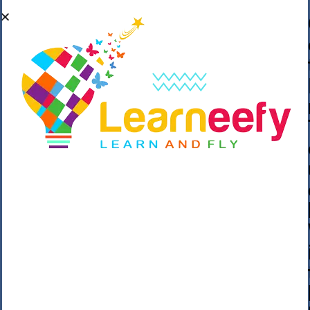
��o��C���ǡ���,����*�3��#eۧ_>\��z
�K{DQg�Ϯ��]u��3o�V~�/��@��??
����Y�]�s�n���s
h_��������/
����p��|
��^��������$��ٽ�P���~��4���Snn^
$ ����Ogy/|>ڿ|�I��'A�n��1�$�}
�__�ߝ�~�Α/'��8_@A�m~�Wѻ�ׯ�9|9+>�>�
=c"'��K���X�:��?j�ԫ��-
����������y���mK���?/
���|y���������_N $��!8w�//
���[��}��As���3�P�k��{_?
�_o�k�e����^8{��տ���޾���
i������2<�2��3>��Η�Ņz������:��^��
��_��~�9_Oz��9l�����O��Ż˗����
)�4޽��-����n�����y�^m��݆{ڧ�/
�o�m��"x�۝(�����Żo���Wm)��_~�S�