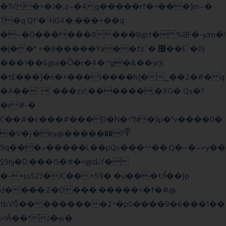
�1V�>�J�,z~�4g�����rf�>���]m~�
T�q Qf'�`HGX�;���+��q
�~�O������8���B@t� %BF�-yJm�!
�|��" =�8�����Ya��fz`� ޶��E`�0}
���1��6@a�Ȍ�r�4�^'g�&��yr}|
�tE���]�n�+���I����h{�_̣��2�#� q
�A��``���zx!:������,�XG� Qx�
?
�r#-�
C��#�c���#���D�N�^"N�3p�"v����0�
�V�}�ey@�����߾?��
9q���ޣ�����L��pQx���^^��;Q�~�~=y��
$9hj�D:���IS�#�<@ԃY�
�-+ssS23�IC��+59� �u���tJǏ��}p
d����;Z�O���:�����<�f�#@
tbVĞ���������2^�p0����9�6���1��
=!Ǎ��*J�w�