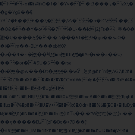
�h�~p���#�yכ�f�`�Yv�[�t3���ۑ� zX\�
�g�YgB��龺
7B`Z�E��6��ȥ��/>\�`�o�JC\ -��
�O&���Y�o�7 �U-��lc|2}Fs�_촢�0�
瀜�Ų����.�Ρ �.�-\���5f�9�gu��5aO�
�i�m��-BLY���ebh!0?
�,;��4�~���Ҹ�m�th�|j�ᇞ�r��2��U/
���or�#9U�5 �i�rsa
�i��@w���Dt��i�wӰ _�@�٣`mAG7;�2��
0Z3��h�XB�k�)���Z�Y�CC!=�iWu�p�> v��h9�Y�4�=
���f�H���~ ��<�UgH
���`ú��*U��[N�|P�"�c�����0#$���bieA��G��k���pjh�
�:�uz�%�p��K�U;�V+���k6�;Qdr+���%$l�(�O�+�I�uDy�
kŖ�0��(i�N����J�Y���mT�Ћ,��i�"W1�(m��
��ӽ�����l3ܝ(zF�Be�>7D��)!
�n#����H_lM��4�<���^�}m��s�����.�U.D����jV<-��