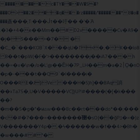
����l����c�TY���W�S�?
���O>��2���q���rz�����/'�������*8�o�
���矗���;T:���ᒎt��吁�� �'�.Ὰ
.�3�+4�e��Mm��#D2v�����Cv�A9�
�j�S���>�7� �
�C_�`���KOB`X���qU�T<�,�K��lo8
8��t�pW(�F�'>��������j��iA7���h
��=�x�\n�/o�L'@��ȄH�7P_LH��m�a�2׀Ǫ�nO
�p�-���t��Q9`�l����i�
O���RE�J}Ve ���H�S)h]��BAq謪
��xTa75�,U�V��
���VC]}U?!#��
��(�[�k���
��?
�m��5�g�"�ѩsw���8c��rt���do*��;���
�c�#�޳�ͯ������=���7�sO{��ğPݿ�=�)z
V�������Y4p�.�ϟ������w�f��4>�Bh�
�w���# # "�