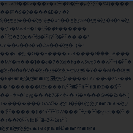
�q~V(H��Rv���+�a{�8��@�%Q����
��揎�9�ў����&B�v �?
$j�����m�d4��%P�l��R�Y�
�\*u�Mw4H�T���F������
�C�ZC0ʚ�kj�|?ͮ��� ��?
Cm��G��3�n�ݣv����=}�?
���el��O��H����mzݾ���1����4B���
�MY�m���]��e�7�Xaj׃�hg�wSwg9��wƗf��
@�I�a�V����-v,5�Y���M��Ol
�׿���������0�6Z����:hA/I��s�2NF��k
K� *������UZo���ח/�� ��.(��XD��3
��=^�`dyg�� �b76P��A���G�Zx�]
T�������� GAA5̔�o1d�ӳ�G )��:��ℱ�o0�/
�"����.�]I�1nDW���\c��ջ+et���
�ר��?Ov�q��~Z2ea
���J�q�ut5bQ��q�lǊ�R���Y����{��