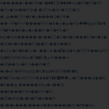
A��:���>��N�>�ٝ����;��tzd�� �!
�s�5ю��)b� �\Ĉ?)e�}B^��}
�_@���K�ݝ����G�)?#�
��~�="�����&�;y�@�۵��R@a�#�
��Ӵi��N�y;�o��P>�ϒ�n�?­
Raח�wW�����˫�s����N�O����6�Y�
�{G�h�O��� |��]*c��3(��٣}
�AZyt�O�R�v�~��~#.�l�̿�.Ԛ�%� 8��ʠaP
Q)[�R.KHKÙNmL�l���ېU5���/>-
���%x�P^C��W�
�ݙ�q�Am}gQ]c�hC�Dp|:�#$2�.��F��C|
�F��JAt�yHsY8� � �J��� ب��׼����q]��Pj
�K��@,�����48yy�+��됫
��N���4H��ů'�
��WV$�,�E��4��D!
�3��n���(���rR��M���]�Zn �ғ¶r�mx-