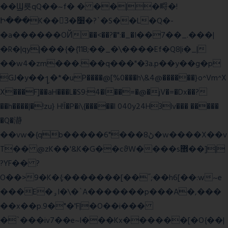
��Ϣ룟qQ��~f� � ��|�㽟�!
Ի���K��3ٓ�׸�?`�S��L�Q�-
�a������OЙ��<��?�":�_�I��7��_.���|
�R�|qy|���{�{11B;��_�\����Ef�Q8|i�_|
��w4�zm���.��q���"�3a.p��y��g�p
GJ�y��႑�*�uP����@[%0���h\&4@������}o^Vm^X
X���F]��aH���L�S9:4�l��=�@�jV�=�Dx��?
��h����|�!zu} H!Ī�P�i\{�����l 040y24H3lv��� �����
�Q�瀞
��vw�{qb�����6"���8ڻ�w����X��v
T�� @zK��'&K�G��cϑW����s޾��]|
?YF�� ?
O��>9�K�{;�������[��˝;��h6[��:w~e
���E�ۅl�\�`A�������p���A�,���
��x��p.9�"�'F|�O��i���
�`���iv7��e~l���Kx������[�O{��|