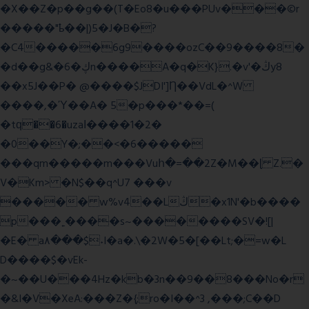
�X��Z�p��g��(T�Eo8�u���PUv���©r
�����"ҍ��|)5�J�B�?
�C4�����6g9����ozC��9����8�
�d��g&�6�ڮn����A�q�K}.�v'�ڭy8
��x5J��P� @����$JDI']Ƞ��VdL�^W
����,�Ύ��A� 5�p���*��=(
�tԛ��6�uzaІ����1�2�
�0��Y�;��<�6�����
���qm�����m���Vuհ�=��2Z�M��ɭ Z.�
V�Km> �N$��q^U7 �
��v
����� w%v4��Lڭ�x1N'�b����
p���˿����s~��������SV�![|
�E� a٨���$˖I�a�.\�2W�5�[��Lt;�=w�L
D����$�vEk-
�~��U���4Hz�kb�3n��9��8���No�r
�&I�V�XeA:���Z�{;ro�I��^3 ,���;C��D