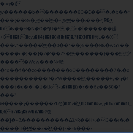
�uq�}
ֲw������b��������8O�E���,�b��*
���{��8v����+@���:���^)޾
���y��H�N�O�ףU�5� o�Ȉ������廻
+C����ŧ�cyu��4}����8{��r��]�,?��XNF��푺L��X
���v^�������כ��^��}5���N&�wGY��
����c�}��{�/�'��ZS�������{���?
�����Wow���N>糙
�^o��ߞ�'�zo�������xO��������7�.�o
����������R�v'W���������Ey�q�1~
���t�u��-�� o~u����{|ח֧�r��6z��68�?
���?
M����ݫ������Yb�O�v��D����ûw˯y��x7�����I_
�/��/��g��W��/��r?쵷
��]�~7߽����������Δ3;>R��H>,�G��ו�:�
���� `I���z���}?�~k���?