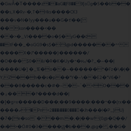
�GwǞ�Τ����z��aG�|F8�� 9[og�S��b��
��s,X�Rv-�,T�Hks����CK3
���v�N�1yy���u��G�t!��[
��kon����<��
��>�_VI����o�$�yG��׆
��tF��_�oGG9�s$�l@d�������^^
����X�J"�����}������/
�O��� $0�ӫ/�R�K�Uy�^�ԋ/�?_�~��|
����U�] �_1E�o��~������*�Fz�\�|�
Y,Z��h��s�p��"Y�~\��E2�"V6�?
���8�����c�#�~�~`�<O���
�؋���?����d��|
�]�g>x�����D���;��9����:���^��(rx��
����ޡ�Pn<2���i���0���𩆿�Jh���l�P_}U}
�7�[e�so`���m.�,�|��w!(0@�Q��/
�i�>�Ó#0�3����ୱ�b���.@g� ,��G�