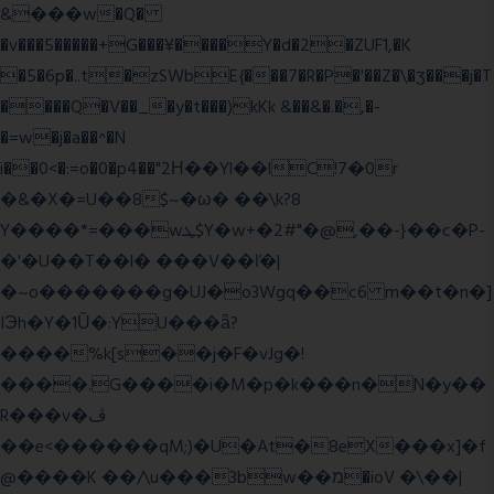
&���w�Q�
�v���5�����+G���¥����Y�d�2�ZUF1,�K
�5�6p�..t�zSWbE{���7�R�P�'��Z�\�ʒ���j�T
����Q�V��_�y�t���)kKk &��&�.�,�-
�=w�j�a��^�N
i��0<�:=o�0�p4��"2Η��Yl��lC!7�0r
�&�X�=U��8$~�ω� ��\k?8
Y����*=���wܛ$Y�w+�2#"�@,��-}��c�P-
�'�U��T��l� ���V��ľ�|
�~o�������g�UJ�o3Wgq��c6 m��t�n�]
IЭh�Y�1Ȕ�:YU���ǟ?
����%k[s��j�F�vJg�!
����.G����i�M�p�k���n�N�y��
R���v�ڤ
��e<������qM;)�U�At�8eX���x]�f
@����K ��/\u���3bw��מ�ioV �\��|