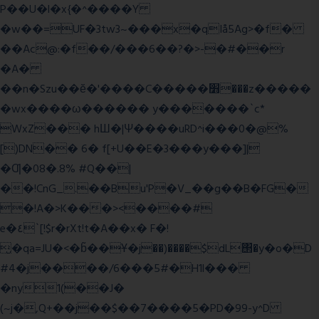
P��U�l�x{�^����Y
�w��=UF�3tw3~���x�qIå5Ag>�f�
��Ac@:�f��/���6��?�>-�#��r
�A�
��n�Szu��ӗ�'����C�����׻���z�����
�wx����ω������ y�������`c*
WxZ��� hШ�|Ψ����uRD^i���0�@%
[)DN�� 6� f[+U��E�3���y���]|
�Ƣ�08�.8% #Q��|
��!CnG_.��Bu'P�V_��g��B�FG�
�!A�>K���><����#
e�٤`[!$r�rXt!t�A��x� F�!
̮�qa=JU�<�b̃��Ұ�j��)����$dL΢�y�o�D
#4�j����/6���5#�H1l���
�ny1(��J�
(~j�,Q+��j��$��7����5�PD�99-y^D