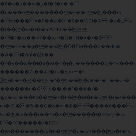
�R�o�u��w�ر�l� !�c� �
�0���o��������k��<����m
�qh���=�S��&��$��WDI�[R !r�u�_q
�(���»J�I��mΑLtbC��
��3�ߘ��>i7��yޠH�G�ٳN�=�<�$]
�i�!EP��g���aS��M���Z��d5�
�#�ΐ��YmÌ�棻k��
�f�y��&��l�a�M�4�j�ˎī������Zj�*-s���;
������7t� �AU�f~�ow>^*�!
Ѯi�;�+���~�"�N���AƶI�F�_��G3�
������n�Xn��;��"��#�/�
뇧o�wL���Kk���Z�h��M�R�Q˶�(�ɛ���
nn�k9:��%��G�߿�n^�;R�<����6���~
Gc�(Rw���r��*o�X������!�NNv4̙<�IG
B�TC�����/�BĜï/
�|M�������/x�b�"�o�Scf���[p�г�%;