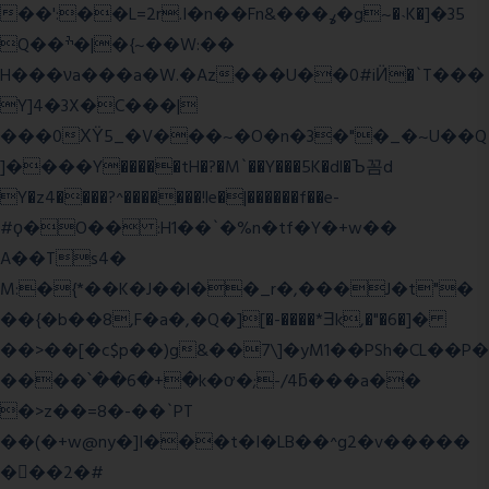
��':��L=2r.I�n��Fn&���ߩ�g~�˴K�]�35
Q��ׯ�|�{~��W:��
H���νa���a�W.�Az���U��0#iӤ�`T���
Y]4�3X�C���|
���0ХΫ5_�V���~�O�n�3�"�_�~U��Q
]����Y�����tH�?�M`��Y���5K�dl�Ъ꼼d
Y�z4����?^�������!le�|������f��e-
#ϙ�O�� :H1��`�%n�tf�Y�+w��
A��Ts4�
M:�{*��K�J��l��_r�,���J�t"�
��{�b��8,F�a�,�Q�][�-����*Ǝk,�"�6
�]�
��>��[�c$p��)g&��7\]�yM1��PSh�CL��P�
����՝��6�+�k�ơ�;-/4ƃ���a��
�>z��=8�-��`PT
��(�+w@ny�]I���t�I�LB��^g2�v�����
��ٕ�2�#