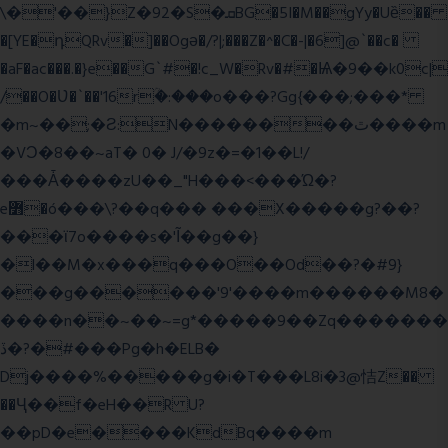
\�'��}Z�92�S�ܩBG�5I�M��gYy�Uȅ��
�[YE�դQRv�]��Ogə�/?|;���Z�^�C�-|�6]@`��c�
�aF�ac���.�}e��G`#�!c_W�Rv�#�Ѩ�9��k0c|
/��O�Ʋ�`��'16rؒ�:���o���?Gg{���;���*
�m~��;�Ƨ:N��������ٿ����m
�VϽ�8��~aT� 0� J/�9z�=�1��L!/
���Ǡ����zU��_"H���<���Ώ�?
e߻�ó���\?��q��� ���X�����g?��?
���ϊ7o����s�'Ĩ��g��}
�l��M�x���q���O��Od��?�#9}
���g������'9'����m������M8�
����n��~��~=g*�����9��Zq�������
ڏ�?�#���Pg�h�ELB�
Dj����%�����g�i�T���L8i�3@恄Z��
��Ҷ��f�eH��R U?
��pD�e����KdBq����m