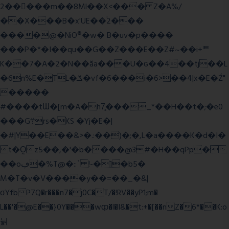
2�����m��8Ml��X<��� Z�A%/
��X���B�x'UE��֔2���
����@�NiO®�w� B�uv�p����
���P�*�I��qu��G��Z��� E��Z#~��i+ᄐ
K��7�A�2�N��ăa���U�ɢ��4��tj��L
�6n%E�TL�ݎ�vf�6���i�6>��4|x�E�Ź"
�����
#����tƜ�[m�A�h7̥���_*��H��t�;�e0
���G܊rs�֗KS �Yj�E�|
�#|Y��E��&>�.:��)�;�,L�a����K�d�I�
t�O͖z5��,�'�b����@3#�H��qPp�
��oڥ�%T@�::` !-�]�b5�
M�T�v�V����y��=��_�&|
σYfbP7Q�r���n7�j0C�T/�!RV��yP1;m�
L��'�@E��}0Y���wȹ�l�I&�t:+�[��nZ�6*��K:o
늵