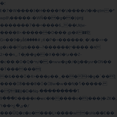
�؛
E�7�W����3�H����Y�\l����v1�i�qtm�°
wp8\�����-�WŇ���g��}ψɱ|
�������7��<���
�6_��Uk|w-
����8>:������O��� @�ӣ��䢀
G=��9�yǻٷ#����6K�P�<������; �\��=>�
g�x��qrb���~א� ����^|������?
2>��n_:T�j��g��X��3�\x��Z-
�c��.�O�Q�^n/�,�rww�g�/�ۧg��yvr�ON��
�T������(
�&����4>���p��_���H�g�`��ƪ
����8َ���8� �󳳦Bw�w��Nֻ�ߖ�����.
�ў!��}|�D�Nqߖ���������-
���9D����n�̶wc�l�֑����o�{���{�:ZK�,
't��>͍ى�ݝ�/
���ǙQ�z�o����Ļ>����w�sHa��E��