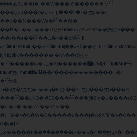
����qy9_��i�˻��W���n5������f/
���ٯk0���/�o%{߸[|���>�x�0��/
��p��%���Wa���酴�
��Ԗ�~��~���xOIŻ���Ko{W9v^^�ד��A���
��(��e����ܞ�>��pΜ �
g���X���ߴ��=E��>��އ��ן"��s�k��o^��W��w
�j4�.}课K�������|�m\��Q,//
������|o�~_�X|������՗�7��/F���6��|
��u8�=����߼�޾��?������������_�/
�m&
{a�s�i�s��g�B×��2~i(���h���?|
�����L.NO�.#O9�����ۙ�{�9m��ً���ӷOG
�gi�=
�{��pW��ݿ?}w��!
�)_0R�>�?.�W�D�����u���j�{o$A֏F�o�O��
O�j�|
߿�����&ۻ����ۛ�����kz��ۋ��4�6Y�_��/