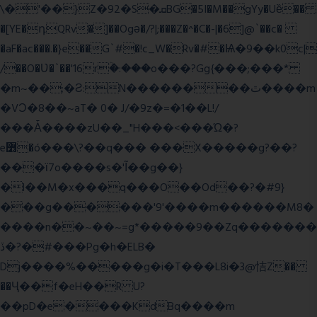
\�'��}Z�92�S�ܩBG�5I�M��gYy�Uȅ��
�[YE�դQRv�]��Ogə�/?|;���Z�^�C�-|�6]@`��c�
�aF�ac���.�}e��G`#�!c_W�Rv�#�Ѩ�9��k0c|
/��O�Ʋ�`��'16rؒ�:���o���?Gg{���;���*
�m~��;�Ƨ:N��������ٿ����m
�VϽ�8��~aT� 0� J/�9z�=�1��L!/
���Ǡ����zU��_"H���<���Ώ�?
e߻�ó���\?��q��� ���X�����g?��?
���ϊ7o����s�'Ĩ��g��}
�l��M�x���q���O��Od��?�#9}
���g������'9'����m������M8�
����n��~��~=g*�����9��Zq�������
ڏ�?�#���Pg�h�ELB�
Dj����%�����g�i�T���L8i�3@恄Z��
��Ҷ��f�eH��R U?
��pD�e����KdBq����m