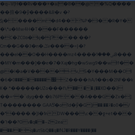
�q~V(H��Rv���+�a{�8��@�%Q����
��揎�9�ў����&B�v �?
$j�����m�d4��%P�l��R�Y�
�\*u�Mw4H�T���F������
�C�ZC0ʚ�kj�|?ͮ��� ��?
Cm��G��3�n�ݣv����=}�?
���el��O��H����mzݾ���1����4B���
�MY�m���]��e�7�Xaj׃�hg�wSwg9��wƗf��
@�I�a�V����-v,5�Y���M��Ol
�׿���������0�6Z����:hA/I��s�2NF��k
K� *������UZo���ח/�� ��.(��XD��3
��=^�`dyg�� �b76P��A���G�Zx�]
T�������� GAA5̔�o1d�ӳ�G )��:��ℱ�o0�/
�"����.�]I�1nDW���\c��ջ+et���
�ר��?Ov�q��~Z2ea
���J�q�ut5bQ��q�lǊ�R���Y����{��