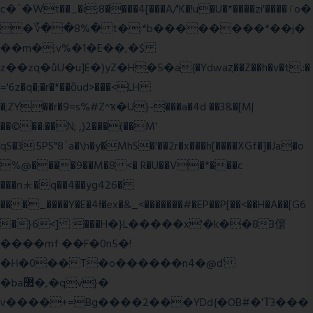
c�`�ۨWt��_�i;8����4[���A/'K�!u�U�*����zi'����ٵo�
�؆��8%� t�;*b��������*��j�
��m�:v%�1�E��,�$
z��zq�ůU�u]E�)yZ�Hׇ�5�a{�Ydwaȥ��Z��h�v�t.:�
='6z�q�;�r�*��ȍud>���<LH
�;ZY��r�9=s%#Z^ҡ�U}-���a�4d ��3&�[M|
��©��:��N; ,)2���(��M'
qS�3:5PS"8`a�\h�y�MhS�'��2r�x���h[����XGf�]�Ja�o
%@����9��M�8 <� R�U��V�*���c
���n⯸�q��4��yg426�
���_����Y�E�4Ɨ�ex�&_<�������#�EP��P[��<��H�A��[G6
�}6<] ���H�}L�����x'�k��83僒
����mf ��F�0n5�!
�H�0��T�o������n4�@ď
�ba޲�,�qv}�
v����+=Bg����2���YDd{�OB#�'Τ3���