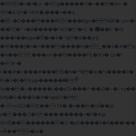
�1V�>�J�,z~�4g�����rf�>���]m~�
T�q Qf'�`HGX�;���+��q
�~�O������8���B@t� %BF�-yJm�!
�|��" =�8�����Ya��fz`� ޶��E`�0}
���1��6@a�Ȍ�r�4�^'g�&��yr}|
�tE���]�n�+���I����h{�_̣��2�#� q
�A��``���zx!:������,�XG� Qx�
?
�r#-�
C��#�c���#���D�N�^"N�3p�"v����0�
�V�}�ey@�����߾?��
9q���ޣ�����L��pQx���^^��;Q�~�~=y��
$9hj�D:���IS�#�<@ԃY�
�-+ssS23�IC��+59� �u���tJǏ��}p
d����;Z�O���:�����<�f�#@
tbVĞ���������2^�p0����9�6���1��
=!Ǎ��*J�w�