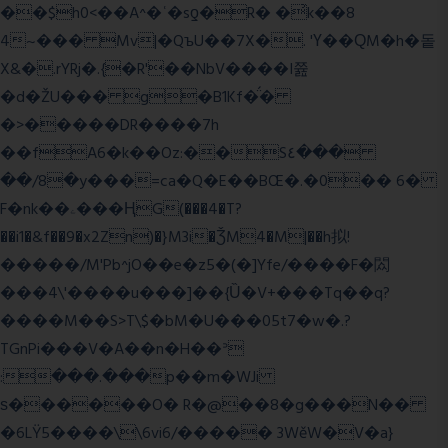
��$h0<��A^�ʿ�sƍ�R� �͗k��8
4~��� Mv|�QъU��7X�. 'Ү��ԚM�h�돝
X&�.rYRj�.{�R'��NbV����I쯆
�d�ŽU��� g�B1Kf�̈́�
�>�����DR����7h
��fA6�k�
�Oz:��S٤���
��/8�y���=ca�Q�E��BŒ�.�0�� 6�
F�nk��ۦ���ҢG(���4�T?
��i1�&f��9�x2Zn)�}M3i�ǮM4�M|��h拟!
�����/M'Pb^jO��e�z5�(�]Yfe/����F�閦
���4\'����u���]��{Ȕ�V+���Tq��q?
����M��S>T\$�bM�U���05t7�w�.?
TGnPi���V�A��n�H��ᐣ
:���.���p��m�WJi
ѕ������O� R�@��8�g���N��
�6LŸ5����\\6vi6/����� 3WěW�V�a}