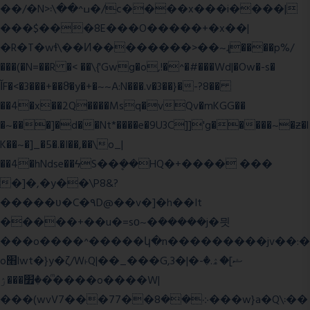
��/�N>ߎ^��\܃�/c����x���i����|
���$���ܿ8E���O�����+�x��|
�R�T�wɬ\� �И��������>��~ɻ����p%/
���(�N=��R �< ��\{'Gwg�o,!�^�#���Wd|�Ow�-s�
ĬF�<�3���+��8ͣ�y�+�~~A:N���.v�3��}�-?8��
��4�x��2Q����Msq�vQv�mKGG��
�~���]�d��Nt*����e�9U3C]]'g�����~�ƶ�l
K��~�]_�5�.�I��,��\o_|
��4�hNdse��ϟS��ܷ��HQ�+���� ���
�]�,�y��\P8&?
�����ʋ�C�۹D@��v�]�h��It
�����+��u�=sο~�ܿ�����j�믯
���o����^�����կ�n���������jv��:�
o׫lwt�}y�ζ/W˫Q|��_���G,3�|�ޝ]�ۿ.�-
�׿���ۯ�ͫ����o����W|
���(wvV܀��8��77���7���w}a�Q\܃��