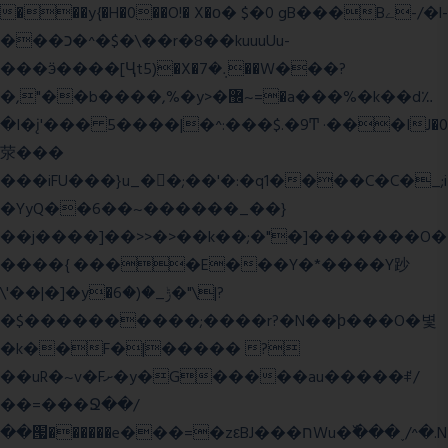
���y{�H�0��O!� X�о� $�0 gB���Bے-/�l-
���כ�^�$�\��r�8��kuuuUu-
���ӭ����[Ҷt5)�X�܉�7��W���?
�,"��b����,%�y>�޼~=�a���%�k��d؉
�I�į'��� 5����|�^:���$.�9Ͳ ·���IJ�0
荥���
���iFU���}u_�
�;��'�:�q1����C�C�_;i
�YyQ��6��~������_��}
��j����]��>>�>��k��;�"�]�������O�
����{ ����E���Y�*����Y䟞
\'��|�]�y�ݱ_�(�6�"\|?
�$����������;����r?�N��ϸ���O�볓
�k��F�|����� ?
��uR�~v�Fށ�y�G�����au�����ꑷ/
��=���Ջ��/
��՗������e���=�zεBJ���חWu�߰���˯/^�.N