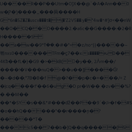
U����R��P��Utm�O]X��@`�A�Ann��0
w�͍P�'j��֛��_���䕟����H
G*6n�5Z�Z�uscv���t�|{�'Z2V5��:y�"4w�^#]σ<��nW
��O�CQ��O����2.�a6c��G����:�2�R
H�����S
��a�w��9*܂��ߌ�#�"=�z/no^}}�����~
쀢nxs0������TFm�ϛ7��x:s����ԋD��
4Kƀ��fL�}�G9 �>�kB(�ِy��, 2ᐿm��/
����!�V���nuQ�>��u��]|����Ġ!
�~�d��;"7B�B�f @�?��p�c�+���/< Z
�|cq����f'��6�ug�D pr�W�� �zv��%?
�.��M��
��*�5Y�s��&*#���ǆ��P��9`�J>�f�#S
�o��hQ�����"��r����ņ�?
�����*T�
���c5�� 7��b�]Q��q�����[5