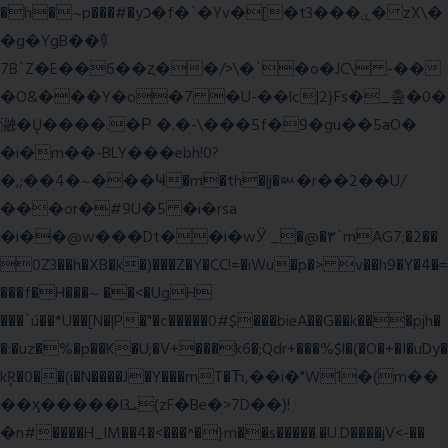
�h�~p���#�yכ�f�`�Yv�[�t3���ۑ� zX\�
�g�YgB��龺
7B`Z�E��6��ȥ��/>\�`�o�JC\ -��
�O&���Y�o�7 �U-��lc|2}Fs�_촢�0�
瀜�Ų����.�Ρ �.�-\���5f�9�gu��5aO�
�i�m��-BLY���ebh!0?
�,;��4�~���Ҹ�m�th�|j�ᇞ�r��2��U/
���or�#9U�5 �i�rsa
�i��@w���Dt��i�wӰ _�@�٣`mAG7;�2��
0Z3��h�XB�k�)���Z�Y�CC!=�iWu�p�> v��h9�Y�4�=
���f�H���~ ��<�UgH
���`ú��*U��[N�|P�"�c�����0#$���bieA��G��k���pjh�
�:�uz�%�p��K�U;�V+���k6�;Qdr+���%$l�(�O�+�I�uDy�
kŖ�0��(i�N����J�Y���mT�Ћ,��i�"W1�(m��
��ӽ�����l3ܝ(zF�Be�>7D��)!
�n#����H_lM��4�<���^�}m��s�����.�U.D����jV<-��