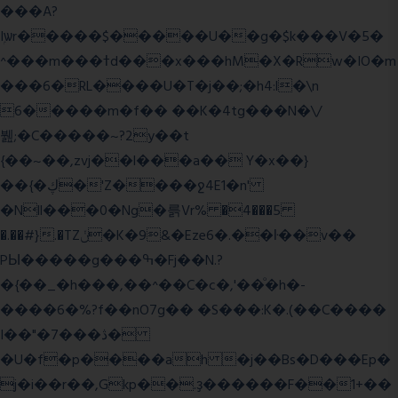
���A?
Iۭѡr�����$�����U��g�$k���V�5�
^���m���ߙd���x���hM�X�Rw�IO�m
���6�RL����U�T�j��;�h4:l�\n
6�����m�f�� ��K�4tg���N�\/
뷆;�C�����~?2y��t
{��~��,zvj��l���a�� Y�x��}
��{�ڮ�'Z����
ջ4E1�n'
�Nll���0�Ng�륽Vr% �4���5
�.��#}.�TZݩ�K�9&�Eze6�.��ŀ��v��
PЫ�����g���ߒ�Fj��N.?
�{��_�h���,��^��C�c�,'��ͦ�h�-
����6�%?f��nO7 g�� �S���:K�.(��C����
I��"�7 ���ڎ�
�U�f�p����ah �j��Bs�D���Ep�
j�i��r��,Gkp��.ҙ������F��1+��