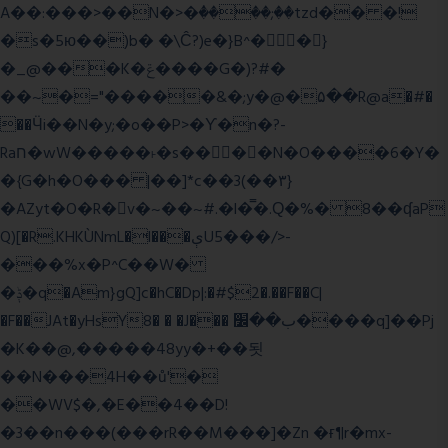
A��:���>��N�>�ٝ����;��tzd�� �!
�s�5ю��)b� �\Ĉ?)e�}B^��}
�_@���K�ݝ����G�)?#�
��~�="�����&�;y�@�۵��R@a�#�
��Ӵi��N�y;�o��P>�ϒ�n�?­
Raח�wW�����˫�s����N�O����6�Y�
�{G�h�O��� |��]*c��3(��٣}
�AZyt�O�R�v�~��~#.�l�̿�.Ԛ�%� 8��ʠaP
Q)[�R.KHKÙNmL�l���ېU5���/>-
���%x�P^C��W�
�ݙ�q�Am}gQ]c�hC�Dp|:�#$2�.��F��C|
�F��JAt�yHsY8� � �J��� ب��׼����q]��Pj
�K��@,�����48yy�+��됫
��N���4H��ů'�
��WV$�,�E��4��D!
�3��n���(���rR��M���]�Zn �ғ¶r�mx-