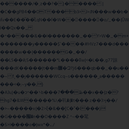
������/�˱z��?�}����� |
�C��gPB4��OT���bӟ>J=JN���w��b�
ʎv��E��ͫ��ͫLqN��ſ�W���ً����o/_��{ÛW
ї��Qx��_
�^�����&��l�������_�� Y>W�_�m+
�������y�����$ߵ����#HVz7���d���
����w��{������G�_��/
��LS��ӣ;5������*L����ʬw|<�L��,g77諒
���dK�����|t��m߼�Զ?}6���qb��_��u��
�~ f˛��j������WCcq~s������˽a�����
���<�;~y��,}
�A3u)�u�ͻ^��܌b���ڟ���7��x��{z�?
hg7�&W�����%\�䶷�{�t���:z��3>j��/
�>~�����x{�2>ξ�&��[C�ˮ�I���}
�G����՗�n��O����Z ^~��靟
�5>I����o�|wx*�؎/