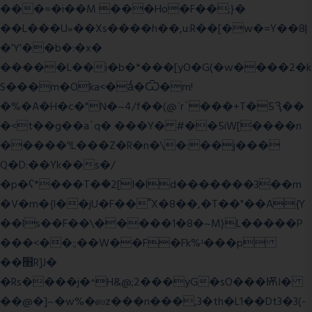
���=�i��M ���Ho�F��;}�
��L���U»��Xs����h��,u:R��[�w�=Y��8|
�'Y'��b�:�x�
�����L��i�b�*���[yO�G(�w����2�k
S���m�Oka<�ǻ�Ѿ�m!
�%�A�H�c�"N�~4/f��(@ʿr`���+T�5Ԇ��
�<t��g��a`q� ���Y� #��5iW[����n
�����'!L���Z�R�n�\�:��j���
Q�D:��Yk��s�/
�p�ʕ*���T�ؘ�2[I�ld�������3��m
�V�m�{I��jU�F��˭X�8��,�T��"��A{Y
��ls��F��\�����1�8�~M}L�����P
���<��:;��W��F�Fk%ʴ���p
��׫R]J�
�Rs����j�^H&@;2���yG�sO���ѬI�
��@�]~�w%�ஸz���n���,3�th�L1��Dt3�3(-