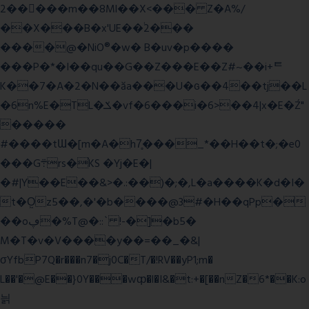
2�����m��8Ml��X<��� Z�A%/
��X���B�x'UE��֔2���
����@�NiO®�w� B�uv�p����
���P�*�I��qu��G��Z��� E��Z#~��i+ᄐ
K��7�A�2�N��ăa���U�ɢ��4��tj��L
�6n%E�TL�ݎ�vf�6���i�6>��4|x�E�Ź"
�����
#����tƜ�[m�A�h7̥���_*��H��t�;�e0
���G܊rs�֗KS �Yj�E�|
�#|Y��E��&>�.:��)�;�,L�a����K�d�I�
t�O͖z5��,�'�b����@3#�H��qPp�
��oڥ�%T@�::` !-�]�b5�
M�T�v�V����y��=��_�&|
σYfbP7Q�r���n7�j0C�T/�!RV��yP1;m�
L��'�@E��}0Y���wȹ�l�I&�t:+�[��nZ�6*��K:o
늵