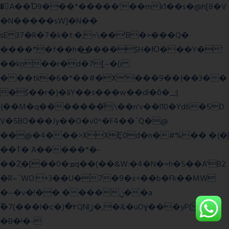
�A��Ɗ9���*�����'��mk1��s�@h[8�V
�N�����sW]�N��
sE 37�R�7�k�t:�;=\��'B�>���Q�
����*�f��h�͢����$H�Ю���Y�'
��kņ��r�d�7[~�(i
���tk�6�*��#�X'���9��{��3��
�$��r�)�āY��s���w��dl�ȏ�_;|
{��M�q�������̆;\��n'v��l10�Yd6�5D
V�5BO���Jy��O�v0^�F4��`Q�@
��@�4���>XXȨ0d�n�#%�� �{�|
��T� A�����*�-
��2͔�[��0�ܡq��(��&W:�4�N�=h�5��A'B2
�R~`WO:+3��U�7�9�x<��b�Fk��MW
�~�v�!�� ����ݧ��a
ّ�7(���l�c�)�۲QNlڙ�,�&�uOɣ���yP( z�D|
�B�!�-