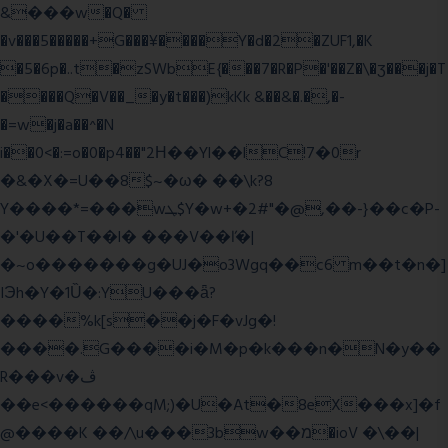
&���w�Q�
�v���5�����+G���¥����Y�d�2�ZUF1,�K
�5�6p�..t�zSWbE{���7�R�P�'��Z�\�ʒ���j�T
����Q�V��_�y�t���)kKk &��&�.�,�-
�=w�j�a��^�N
i��0<�:=o�0�p4��"2Η��Yl��lC!7�0r
�&�X�=U��8$~�ω� ��\k?8
Y����*=���wܛ$Y�w+�2#"�@,��-}��c�P-
�'�U��T��l� ���V��ľ�|
�~o�������g�UJ�o3Wgq��c6 m��t�n�]
IЭh�Y�1Ȕ�:YU���ǟ?
����%k[s��j�F�vJg�!
����.G����i�M�p�k���n�N�y��
R���v�ڤ
��e<������qM;)�U�At�8eX���x]�f
@����K ��/\u���3bw��מ�ioV �\��|