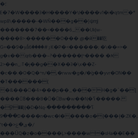
�؛
E�7�W����3�H����Y�\l����v1�i�qtm�°
wp8\�����-�WŇ���g��}ψɱ|
�������7��<���
�6_��Uk|w-
����8>:������O��� @�ӣ��䢀
G=��9�yǻٷ#����6K�P�<������; �\��=>�
g�x��qrb���~א� ����^|������?
2>��n_:T�j��g��X��3�\x��Z-
�c��.�O�Q�^n/�,�rww�g�/�ۧg��yvr�ON��
�T������(
�&����4>���p��_���H�g�`��ƪ
����8َ���8� �󳳦Bw�w��Nֻ�ߖ�����.
�ў!��}|�D�Nqߖ���������-
���9D����n�̶wc�l�֑����o�{���{�:ZK�,
't��>͍ى�ݝ�/
���ǙQ�z�o����Ļ>����w�sHa��E��