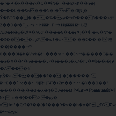
�^��R���?k�Q�:N�=��hXkiK��h�|
�^��b��$w���N�I�w�Z8Ɲ ͚�
Ŷ�įV`O���:��%�@�*ʊD���B���+櫥
Z��D�r�Fص m Iʶ���F.t��)����.�L뢅
Æi0�N�g�Q�ACch����8�\L�j]�=�w�N*�
�$��)��ag2\�nک�#<� ��C�� �IR얲
��|����eY?
8�j��8I�h�Vmk����m��Eh�����C��
�a�#��*�n����y<�)���s�X7�hv�J��i�[9
�A���6`
pǮ�ԡ(�����1��^�$�����I־
�E��Ϥ^g��'0|ꠓ[[4ΐ�>Zm���Y��B��?
������j��JF�X�ך�Ʊ0�I�мT2�>P̶S���t���ͩ�
NE]`is��(��\X�py�
x"HmS�QK1�3��(�1���0�v��b�p�P؃;EG�"w
�f&z@|