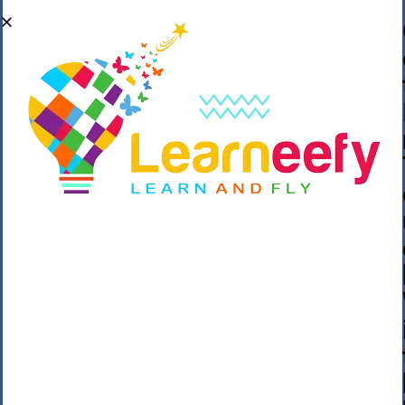
��o��C���ǡ���,����*�3��#eۧ_>\��z
�K{DQg�Ϯ��]u��3o�V~�/��@��??
����Y�]�s�n���s
h_��������/
����p��|
��^��������$��ٽ�P���~��4���Snn^
$ ����Ogy/|>ڿ|�I��'A�n��1�$�}
�__�ߝ�~�Α/'��8_@A�m~�Wѻ�ׯ�9|9+>�>�
=c"'��K���X�:��?j�ԫ��-
����������y���mK���?/
���|y���������_N $��!8w�//
���[��}��As���3�P�k��{_?
�_o�k�e����^8{��տ���޾���
i������2<�2��3>��Η�Ņz������:��^��
��_��~�9_Oz��9l�����O��Ż˗����
)�4޽��-����n�����y�^m��݆{ڧ�/
�o�m��"x�۝(�����Żo���Wm)��_~�S�