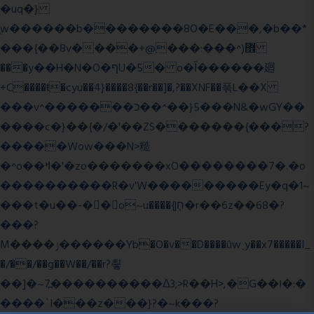
�uq�}
ֲw������b��������8O�E���,�b��*
���{��8v����+@���:���^)޾
���y��H�N�O�ףU�5� o�Ȉ������廻
+C����ŧ�cyu��4}����8{��r��]�,?��XNF��푺L��X
���v^�������כ��^��}5���N&�wGY��
����c�}��{�/�'��ZS�������{���?
�����Wow���N>糙
�^o��ߞ�'�zo�������xO��������7�.�o
����������R�v'W���������Ey�q�1~
���t�u��-�� o~u����{|ח֧�r��6z��68�?
���?
M����ݫ������Yb�O�v��D����ûw˯y��x7�����I_
�/��/��g��W��/��r?쵷
��]�~7߽����������Δ3;>R��H>,�G��ו�:�
���� `I���z���}?�~k���?