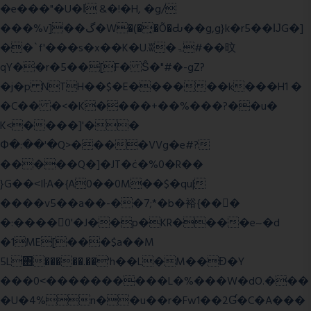
�e���"�U�ǀ &�!�H, �g/
���%v]��گ�W�(�̟�Õ�Ԃ��g,g}k�r5��ĲG�]
��`f'���s�x��K�U.ʬ�ۃ#��旼
qY��r�5��[F� Ŝ�"#�-gZ?
�j�p NTH��$�E������k���H1 �
�C�� �<�K����+��%���?��u�
K<����]'��
Փ�:��'�Q>����VVg�e#?
�����Q�]�JT�݁c�%0�R��
}G��˂IŀA�{A0��0M��$�qu|
����v5��a��-��7;*�b�裕{���ً
�:����0'�J��p�KR����e~�d
�1ME[���$a��M
5L΋�����.��'h��L�M��Ɖ�Y
���0˂����������L�%���W�dO.���
�U�4%n��u��r�Fw1��2Ɠ�C�A���