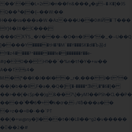
��':��L=2r.I�n��Fn&���ߩ�g~�˴K�]�35
Q��ׯ�|�{~��W:��
H���νa���a�W.�Az���U��0#iӤ�`T���
Y]4�3X�C���|
���0ХΫ5_�V���~�O�n�3�"�_�~U��Q
]����Y�����tH�?�M`��Y���5K�dl�Ъ꼼d
Y�z4����?^�������!le�|������f��e-
#ϙ�O�� :H1��`�%n�tf�Y�+w��
A��Ts4�
M:�{*��K�J��l��_r�,���J�t"�
��{�b��8,F�a�,�Q�][�-����*Ǝk,�"�6
�]�
��>��[�c$p��)g&��7\]�yM1��PSh�CL��P�
����՝��6�+�k�ơ�;-/4ƃ���a��
�>z��=8�-��`PT
��(�+w@ny�]I���t�I�LB��^g2�v�����
��ٕ�2�#