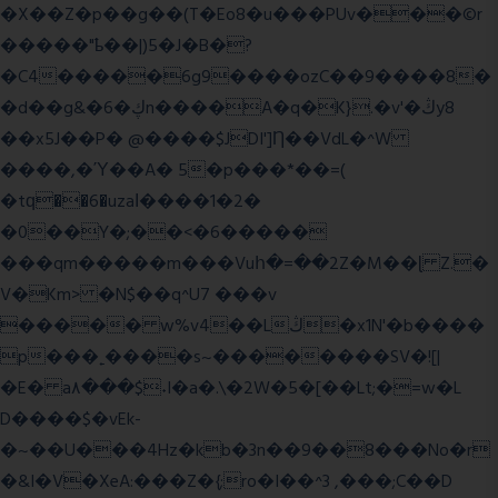
�X��Z�p��g��(T�Eo8�u���PUv���©r
�����"ҍ��|)5�J�B�?
�C4�����6g9����ozC��9����8�
�d��g&�6�ڮn����A�q�K}.�v'�ڭy8
��x5J��P� @����$JDI']Ƞ��VdL�^W
����,�Ύ��A� 5�p���*��=(
�tԛ��6�uzaІ����1�2�
�0��Y�;��<�6�����
���qm�����m���Vuհ�=��2Z�M��ɭ Z.�
V�Km> �N$��q^U7 �
��v
����� w%v4��Lڭ�x1N'�b����
p���˿����s~��������SV�![|
�E� a٨���$˖I�a�.\�2W�5�[��Lt;�=w�L
D����$�vEk-
�~��U���4Hz�kb�3n��9��8���No�r
�&I�V�XeA:���Z�{;ro�I��^3 ,���;C��D