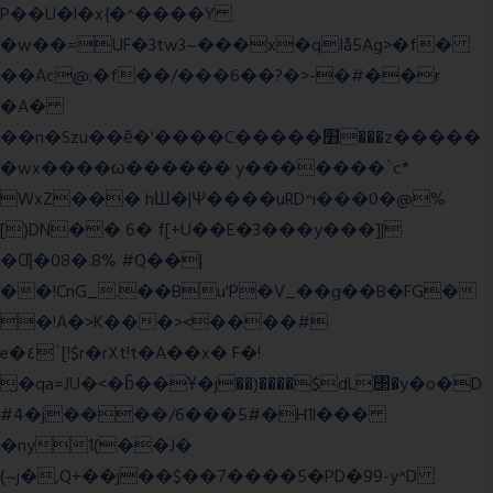
P��U�l�x{�^����Y
�w��=UF�3tw3~���x�qIå5Ag>�f�
��Ac@:�f��/���6��?�>-�#��r
�A�
��n�Szu��ӗ�'����C�����׻���z�����
�wx����ω������ y�������`c*
WxZ��� hШ�|Ψ����uRD^i���0�@%
[)DN�� 6� f[+U��E�3���y���]|
�Ƣ�08�.8% #Q��|
��!CnG_.��Bu'P�V_��g��B�FG�
�!A�>K���><����#
e�٤`[!$r�rXt!t�A��x� F�!
̮�qa=JU�<�b̃��Ұ�j��)����$dL΢�y�o�D
#4�j����/6���5#�H1l���
�ny1(��J�
(~j�,Q+��j��$��7����5�PD�99-y^D