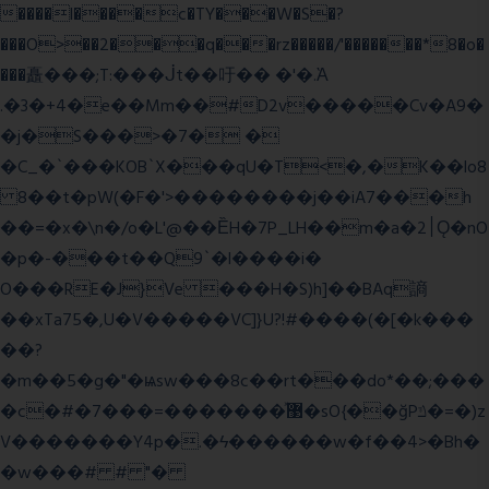
����l����c�TY���W�S�?
���O>��2���q���rz�����/'�������*8�o�
���矗���;T:���ᒎt��吁�� �'�.Ὰ
.�3�+4�e��Mm��#D2v�����Cv�A9�
�j�S���>�7� �
�C_�`���KOB`X���qU�T<�,�K��lo8
8��t�pW(�F�'>��������j��iA7���h
��=�x�\n�/o�L'@��ȄH�7P_LH��m�a�2׀Ǫ�nO
�p�-���t��Q9`�l����i�
O���RE�J}Ve ���H�S)h]��BAq謪
��xTa75�,U�V��
���VC]}U?!#��
��(�[�k���
��?
�m��5�g�"�ѩsw���8c��rt���do*��;���
�c�#�޳�ͯ������=���7�sO{��ğPݿ�=�)z
V�������Y4p�.�ϟ������w�f��4>�Bh�
�w���# # "�