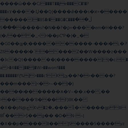
����ώ��:�CJ���T��je���C�1�?
���xϫ����:Џ��Q{����ǿ���s�ϰ=�����
�����l�85�r���G�C���ڵ��
���5i����s?�N��?�ϼ=����em�H���?
{�/�� �_<H��pC"P�{�_�
�G0��gj�;����������-���i�i,�:?
Zß����l�`����Z��W����z���
�3c�Qt������ן��������|{�c:�
a >�4��|��|�W>��wonf���
��.�����f{%|>���c1K|ئ��?�>����?
���m���|<�>~��|�}
����i�������ѫ�V~��.x�� ,��
>�����'8���F)8K��
�X��pN@ڇKv�ܝ�2���Î;�+����gp8
8Ѓ��>$��g�� �D�N-~|
�X��p����8��]S����S����!yz