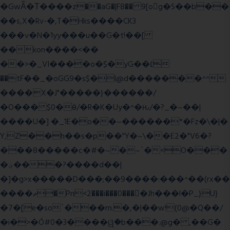
�GwǞ�Τ����z��aG�|F8�� 9[og�S��b��
��s,X�Rv-�,T�Hks����CK3
���v�N�1yy���u��G�t!��[
��kon����<��
��>�_VI����o�$�yG��׆
��tF��_�oGG9�s$�l@d�������^^
����X�J"�����}������/
�O��� $0�ӫ/�R�K�Uy�^�ԋ/�?_�~��|
����U�] �_1E�o��~������*�Fz�\�|�
Y,Z��h��s�p��"Y�~\��E2�"V6�?
���8�����c�#�~�~`�<O���
�؋���?����d��|
�]�g>x�����D���;��9����:���^��(rx��
����ޡ�Pn<2���i���0���𩆿�Jh���l�P_}U}
�7�[e�so`���m.�,�|��w!(0@�Q��/
�i�>�Ó#0�3����ୱ�b���.@g� ,��G�