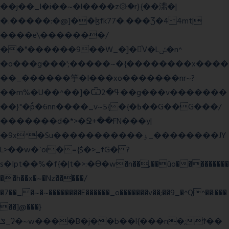
��j��_I�i��~�l����z۞�r}{��濎�|
�.�����:�@]��ɮfk77�.���Ʒ�4 4mt|
����e\�������/
��"������9��W_�]�ͮV�Lݽ�n^
�o���g���';�����~�{��������x����
��_������竽�I���xo�������nr~?
��m%�U��^��]�Ѿߟ�2��g���v�������
��}"�ٗp�6nn����_v~5{�{�߿��G��G���/
�������d�*>�Ջ+��FN���y|
�9x^�Su�����������ۏ_��������JY
L>��w�ˋoi�={$�>_fG� ?
s�Ipt��%�f{�|t�>:�ϴ�w�n��,��ûo���������
��h��x�~�Nz�����/
�7��_�~�~��������E������_o�������v��;��9_�^Q^��:���
��]@���}
ݏ_ʡ�~w����B�j��b��l{���n�;Ϯ��