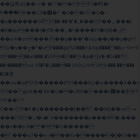
��Ϣ룟qQ��~f� � ��|�㽟�!
Ի���K��3ٓ�׸�?`�S��L�Q�-
�a������OЙ��<��?�":�_�I��7��_.���|
�R�|qy|���{�{11B;��_�\����Ef�Q8|i�_|
��w4�zm���.��q���"�3a.p��y��g�p
GJ�y��႑�*�uP����@[%0���h\&4@������}o^Vm^X
X���F]��aH���L�S9:4�l��=�@�jV�=�Dx��?
��h����|�!zu} H!Ī�P�i\{�����l 040y24H3lv��� �����
�Q�瀞
��vw�{qb�����6"���8ڻ�w����X��v
T�� @zK��'&K�G��cϑW����s޾��]|
?YF�� ?
O��>9�K�{;�������[��˝;��h6[��:w~e
���E�ۅl�\�`A�������p���A�,���
��x��p.9�"�'F|�O��i���
�`���iv7��e~l���Kx������[�O{��|