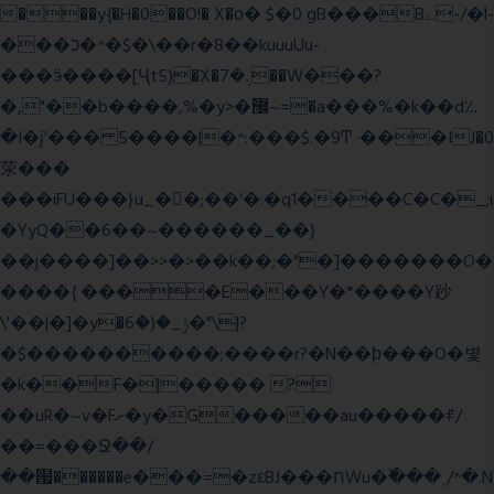
���y{�H�0��O!� X�о� $�0 gB���Bے-/�l-
���כ�^�$�\��r�8��kuuuUu-
���ӭ����[Ҷt5)�X�܉�7��W���?
�,"��b����,%�y>�޼~=�a���%�k��d؉
�I�į'��� 5����|�^:���$.�9Ͳ ·���IJ�0
荥���
���iFU���}u_�
�;��'�:�q1����C�C�_;i
�YyQ��6��~������_��}
��j����]��>>�>��k��;�"�]�������O�
����{ ����E���Y�*����Y䟞
\'��|�]�y�ݱ_�(�6�"\|?
�$����������;����r?�N��ϸ���O�볓
�k��F�|����� ?
��uR�~v�Fށ�y�G�����au�����ꑷ/
��=���Ջ��/
��՗������e���=�zεBJ���חWu�߰���˯/^�.N