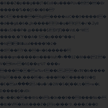
�X��Z�p��g��(T�Eo8�u���PUv���©r
�����"ҍ��|)5�J�B�?
�C4�����6g9����ozC��9����8�
�d��g&�6�ڮn����A�q�K}.�v'�ڭy8
��x5J��P� @����$JDI']Ƞ��VdL�^W
����,�Ύ��A� 5�p���*��=(
�tԛ��6�uzaІ����1�2�
�0��Y�;��<�6�����
���qm�����m���Vuհ�=��2Z�M��ɭ Z.�
V�Km> �N$��q^U7 �
��v
����� w%v4��Lڭ�x1N'�b����
p���˿����s~��������SV�![|
�E� a٨���$˖I�a�.\�2W�5�[��Lt;�=w�L
D����$�vEk-
�~��U���4Hz�kb�3n��9��8���No�r
�&I�V�XeA:���Z�{;ro�I��^3 ,���;C��D