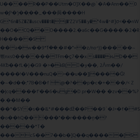
U����R��P��Utm�O]X��@`�A�Ann��0
w�͍P�'j��֛��_���䕟����H
G*6n�5Z�Z�uscv���t�|{�'Z2V5��:y�"4w�^#]σ<��nW
��O�CQ��O����2.�a6c��G����:�2�R
H�����S
��a�w��9*܂��ߌ�#�"=�z/no^}}�����~
쀢nxs0������TFm�ϛ7��x:s����ԋD��
4Kƀ��fL�}�G9 �>�kB(�ِy��, 2ᐿm��/
����!�V���nuQ�>��u��]|����Ġ!
�~�d��;"7B�B�f @�?��p�c�+���/< Z
�|cq����f'��6�ug�D pr�W�� �zv��%?
�.��M��
��*�5Y�s��&*#���ǆ��P��9`�J>�f�#S
�o��hQ�����"��r����ņ�?
�����*T�
���c5�� 7��b�]Q��q�����[5