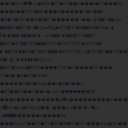
��/�N>ߎ^��\܃�/c����x���i����|
���$���ܿ8E���O�����+�x��|
�R�T�wɬ\� �И��������>��~ɻ����p%/
���(�N=��R �< ��\{'Gwg�o,!�^�#���Wd|�Ow�-s�
ĬF�<�3���+��8ͣ�y�+�~~A:N���.v�3��}�-?8��
��4�x��2Q����Msq�vQv�mKGG��
�~���]�d��Nt*����e�9U3C]]'g�����~�ƶ�l
K��~�]_�5�.�I��,��\o_|
��4�hNdse��ϟS��ܷ��HQ�+���� ���
�]�,�y��\P8&?
�����ʋ�C�۹D@��v�]�h��It
�����+��u�=sο~�ܿ�����j�믯
���o����^�����կ�n���������jv��:�
o׫lwt�}y�ζ/W˫Q|��_���G,3�|�ޝ]�ۿ.�-
�׿���ۯ�ͫ����o����W|
���(wvV܀��8��77���7���w}a�Q\܃��