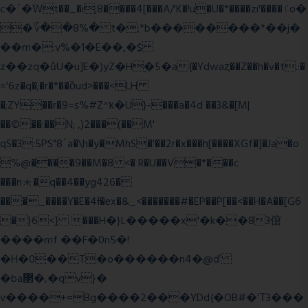
c�`�ۨWt��_�i;8����4[���A/'K�!u�U�*����zi'����ٵo�
�؆��8%� t�;*b��������*��j�
��m�:v%�1�E��,�$
z��zq�ůU�u]E�)yZ�Hׇ�5�a{�Ydwaȥ��Z��h�v�t.:�
='6z�q�;�r�*��ȍud>���<LH
�;ZY��r�9=s%#Z^ҡ�U}-���a�4d ��3&�[M|
��©��:��N; ,)2���(��M'
qS�3:5PS"8`a�\h�y�MhS�'��2r�x���h[����XGf�]�Ja�o
%@����9��M�8 <� R�U��V�*���c
���n⯸�q��4��yg426�
���_����Y�E�4Ɨ�ex�&_<�������#�EP��P[��<��H�A��[G6
�}6<] ���H�}L�����x'�k��83僒
����mf ��F�0n5�!
�H�0��T�o������n4�@ď
�ba޲�,�qv}�
v����+=Bg����2���YDd{�OB#�'Τ3���