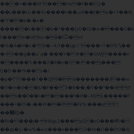
���=�i��M ���Ho�F��;}�
��L���U»��Xs����h��,u:R��[�w�=Y��8|
�'Y'��b�:�x�
�����L��i�b�*���[yO�G(�w����2�k
S���m�Oka<�ǻ�Ѿ�m!
�%�A�H�c�"N�~4/f��(@ʿr`���+T�5Ԇ��
�<t��g��a`q� ���Y� #��5iW[����n
�����'!L���Z�R�n�\�:��j���
Q�D:��Yk��s�/
�p�ʕ*���T�ؘ�2[I�ld�������3��m
�V�m�{I��jU�F��˭X�8��,�T��"��A{Y
��ls��F��\�����1�8�~M}L�����P
���<��:;��W��F�Fk%ʴ���p
��׫R]J�
�Rs����j�^H&@;2���yG�sO���ѬI�
��@�]~�w%�ஸz���n���,3�th�L1��Dt3�3(-