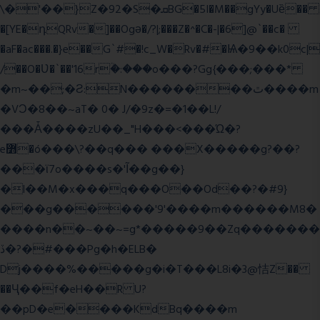
\�'��}Z�92�S�ܩBG�5I�M��gYy�Uȅ��
�[YE�դQRv�]��Ogə�/?|;���Z�^�C�-|�6]@`��c�
�aF�ac���.�}e��G`#�!c_W�Rv�#�Ѩ�9��k0c|
/��O�Ʋ�`��'16rؒ�:���o���?Gg{���;���*
�m~��;�Ƨ:N��������ٿ����m
�VϽ�8��~aT� 0� J/�9z�=�1��L!/
���Ǡ����zU��_"H���<���Ώ�?
e߻�ó���\?��q��� ���X�����g?��?
���ϊ7o����s�'Ĩ��g��}
�l��M�x���q���O��Od��?�#9}
���g������'9'����m������M8�
����n��~��~=g*�����9��Zq�������
ڏ�?�#���Pg�h�ELB�
Dj����%�����g�i�T���L8i�3@恄Z��
��Ҷ��f�eH��R U?
��pD�e����KdBq����m