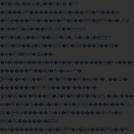
�R�o�u��w�ر�l� !�c� �
�0���o��������k��<����m
�qh���=�S��&��$��WDI�[R !r�u�_q
�(���»J�I��mΑLtbC��
��3�ߘ��>i7��yޠH�G�ٳN�=�<�$]
�i�!EP��g���aS��M���Z��d5�
�#�ΐ��YmÌ�棻k��
�f�y��&��l�a�M�4�j�ˎī������Zj�*-s���;
������7t� �AU�f~�ow>^*�!
Ѯi�;�+���~�"�N���AƶI�F�_��G3�
������n�Xn��;��"��#�/�
뇧o�wL���Kk���Z�h��M�R�Q˶�(�ɛ���
nn�k9:��%��G�߿�n^�;R�<����6���~
Gc�(Rw���r��*o�X������!�NNv4̙<�IG
B�TC�����/�BĜï/
�|M�������/x�b�"�o�Scf���[p�г�%;