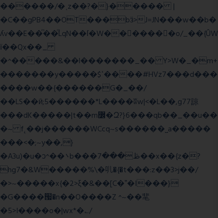
������/�˱z��?�}����� |
�C��gPB4��OT���bӟ>J=JN���w��b�
ʎv��E��ͫ��ͫLqN��ſ�W���ً����o/_��{ÛW
ї��Qx��_
�^�����&��l�������_�� Y>W�_�m+
�������y�����$ߵ����#HVz7���d���
����w��{������G�_��/
��LS��ӣ;5������*L����ʬw|<�L��,g77諒
���dK�����|t��m߼�Զ?}6���qb��_��u��
�~ f˛��j������WCcq~s������˽a�����
���<�;~y��,}
�A3u)�u�ͻ^��܌b���ڟ���7��x��{z�?
hg7�&W�����%\�䶷�{�t���:z��3>j��/
�>~�����x{�2>ξ�&��[C�ˮ�I���}
�G����՗�n��O����Z ^~��靟
�5>I����o�|wx*�؎/