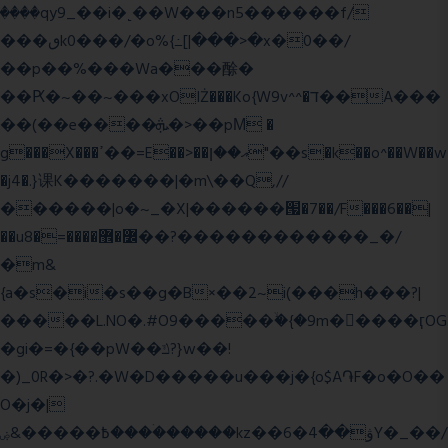
����qy9_��i�˻��W���n5������f/
���ٯk0���/�o%{߸[|���>�x�0��/
��p��%���Wa���酴�
��Ԗ�~��~���xOIŻ���Ko{W9v^^�ד��A���
��(��e����ܞ�>��pΜ �
g���X���ߴ��=E��>��އ��ן"��s�k��o^��W��w
�j4�.}课K�������|�m\��Q,//
������|o�~_�X|������՗�7��/F���6��|
��u8�=����߼�޾��?������������_�/
�m&
{a�s�i�s��g�B×��2~i(���h���?|
�����L.NO�.#O9�����ۙ�{�9m��ً���ӷOG
�gi�=
�{��pW��ݿ?}w��!
�)_0R�>�?.�W�D�����u���j�{o$A֏F�o�O��
O�j�|
߿�����&ۻ����ۛ�����kz��ۋ��4�6Y�_��/