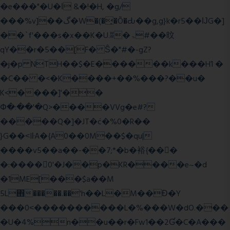
�e���"�U�ǀ &�!�H, �g/
���%v]��گ�W�(�̟�Õ�Ԃ��g,g}k�r5��ĲG�]
��`f'���s�x��K�U.ʬ�ۃ#��旼
qY��r�5��[F� Ŝ�"#�-gZ?
�j�p NTH��$�E������k���H1 �
�C�� �<�K����+��%���?��u�
K<����]'��
Փ�:��'�Q>����VVg�e#?
�����Q�]�JT�݁c�%0�R��
}G��˂IŀA�{A0��0M��$�qu|
����v5��a��-��7;*�b�裕{���ً
�:����0'�J��p�KR����e~�d
�1ME[���$a��M
5L΋�����.��'h��L�M��Ɖ�Y
���0˂����������L�%���W�dO.���
�U�4%n��u��r�Fw1��2Ɠ�C�A���