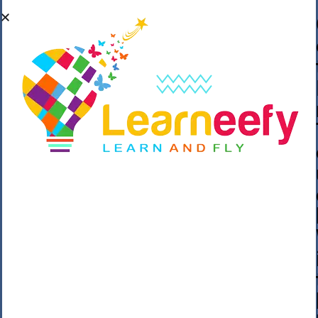
��o��C���ǡ���,����*�3��#eۧ_>\��z
�K{DQg�Ϯ��]u��3o�V~�/��@��??
����Y�]�s�n���s
h_��������/
����p��|
��^��������$��ٽ�P���~��4���Snn^
$ ����Ogy/|>ڿ|�I��'A�n��1�$�}
�__�ߝ�~�Α/'��8_@A�m~�Wѻ�ׯ�9|9+>�>�
=c"'��K���X�:��?j�ԫ��-
����������y���mK���?/
���|y���������_N $��!8w�//
���[��}��As���3�P�k��{_?
�_o�k�e����^8{��տ���޾���
i������2<�2��3>��Η�Ņz������:��^��
��_��~�9_Oz��9l�����O��Ż˗����
)�4޽��-����n�����y�^m��݆{ڧ�/
�o�m��"x�۝(�����Żo���Wm)��_~�S�