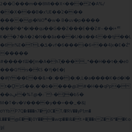
2�����m��8Ml��X<��� Z�A%/
��X���B�x'UE��֔2���
����@�NiO®�w� B�uv�p����
���P�*�I��qu��G��Z��� E��Z#~��i+ᄐ
K��7�A�2�N��ăa���U�ɢ��4��tj��L
�6n%E�TL�ݎ�vf�6���i�6>��4|x�E�Ź"
�����
#����tƜ�[m�A�h7̥���_*��H��t�;�e0
���G܊rs�֗KS �Yj�E�|
�#|Y��E��&>�.:��)�;�,L�a����K�d�I�
t�O͖z5��,�'�b����@3#�H��qPp�
��oڥ�%T@�::` !-�]�b5�
M�T�v�V����y��=��_�&|
σYfbP7Q�r���n7�j0C�T/�!RV��yP1;m�
L��'�@E��}0Y���wȹ�l�I&�t:+�[��nZ�6*��K:o
늵