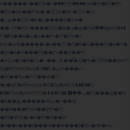
A��:���>��N�>�ٝ����;��tzd�� �!
�s�5ю��)b� �\Ĉ?)e�}B^��}
�_@���K�ݝ����G�)?#�
��~�="�����&�;y�@�۵��R@a�#�
��Ӵi��N�y;�o��P>�ϒ�n�?­
Raח�wW�����˫�s����N�O����6�Y�
�{G�h�O��� |��]*c��3(��٣}
�AZyt�O�R�v�~��~#.�l�̿�.Ԛ�%� 8��ʠaP
Q)[�R.KHKÙNmL�l���ېU5���/>-
���%x�P^C��W�
�ݙ�q�Am}gQ]c�hC�Dp|:�#$2�.��F��C|
�F��JAt�yHsY8� � �J��� ب��׼����q]��Pj
�K��@,�����48yy�+��됫
��N���4H��ů'�
��WV$�,�E��4��D!
�3��n���(���rR��M���]�Zn �ғ¶r�mx-