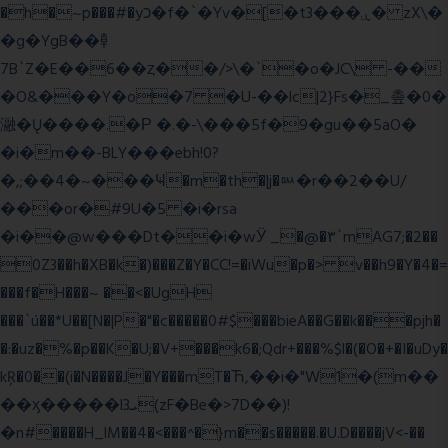
�h�~p���#�yכ�f�`�Yv�[�t3���ۑ� zX\�
�g�YgB��龺
7B`Z�E��6��ȥ��/>\�`�o�JC\ -��
�O&���Y�o�7 �U-��lc|2}Fs�_촢�0�
瀜�Ų����.�Ρ �.�-\���5f�9�gu��5aO�
�i�m��-BLY���ebh!0?
�,;��4�~���Ҹ�m�th�|j�ᇞ�r��2��U/
���or�#9U�5 �i�rsa
�i��@w���Dt��i�wӰ _�@�٣`mAG7;�2��
0Z3��h�XB�k�)���Z�Y�CC!=�iWu�p�> v��h9�Y�4�=
���f�H���~ ��<�UgH
���`ú��*U��[N�|P�"�c�����0#$���bieA��G��k���pjh�
�:�uz�%�p��K�U;�V+���k6�;Qdr+���%$l�(�O�+�I�uDy�
kŖ�0��(i�N����J�Y���mT�Ћ,��i�"W1�(m��
��ӽ�����l3ܝ(zF�Be�>7D��)!
�n#����H_lM��4�<���^�}m��s�����.�U.D����jV<-��