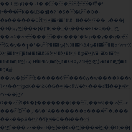
��Ϣ룟qQ��~f� � ��|�㽟�!
Ի���K��3ٓ�׸�?`�S��L�Q�-
�a������OЙ��<��?�":�_�I��7��_.���|
�R�|qy|���{�{11B;��_�\����Ef�Q8|i�_|
��w4�zm���.��q���"�3a.p��y��g�p
GJ�y��႑�*�uP����@[%0���h\&4@������}o^Vm^X
X���F]��aH���L�S9:4�l��=�@�jV�=�Dx��?
��h����|�!zu} H!Ī�P�i\{�����l 040y24H3lv��� �����
�Q�瀞
��vw�{qb�����6"���8ڻ�w����X��v
T�� @zK��'&K�G��cϑW����s޾��]|
?YF�� ?
O��>9�K�{;�������[��˝;��h6[��:w~e
���E�ۅl�\�`A�������p���A�,���
��x��p.9�"�'F|�O��i���
�`���iv7��e~l���Kx������[�O{��|