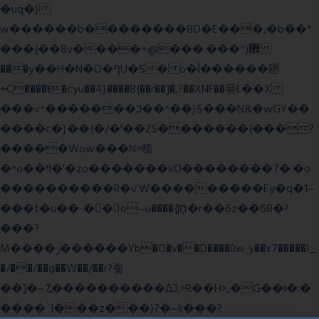
�uq�}
ֲw������b��������8O�E���,�b��*
���{��8v����+@���:���^)޾
���y��H�N�O�ףU�5� o�Ȉ������廻
+C����ŧ�cyu��4}����8{��r��]�,?��XNF��푺L��X
���v^�������כ��^��}5���N&�wGY��
����c�}��{�/�'��ZS�������{���?
�����Wow���N>糙
�^o��ߞ�'�zo�������xO��������7�.�o
����������R�v'W���������Ey�q�1~
���t�u��-�� o~u����{|ח֧�r��6z��68�?
���?
M����ݫ������Yb�O�v��D����ûw˯y��x7�����I_
�/��/��g��W��/��r?쵷
��]�~7߽����������Δ3;>R��H>,�G��ו�:�
���� `I���z���}?�~k���?