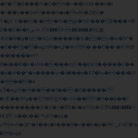
�^��R���?k�Q�:N�=��hXkiK��h�|
�^��b��$w���N�I�w�Z8Ɲ ͚�
Ŷ�įV`O���:��%�@�*ʊD���B���+櫥
Z��D�r�Fص m Iʶ���F.t��)����.�L뢅
Æi0�N�g�Q�ACch����8�\L�j]�=�w�N*�
�$��)��ag2\�nک�#<� ��C�� �IR얲
��|����eY?
8�j��8I�h�Vmk����m��Eh�����C��
�a�#��*�n����y<�)���s�X7�hv�J��i�[9
�A���6`
pǮ�ԡ(�����1��^�$�����I־
�E��Ϥ^g��'0|ꠓ[[4ΐ�>Zm���Y��B��?
������j��JF�X�ך�Ʊ0�I�мT2�>P̶S���t���ͩ�
NE]`is��(��\X�py�
x"HmS�QK1�3��(�1���0�v��b�p�P؃;EG�"w
�f&z@|