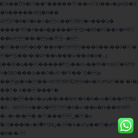
�A��Ɗ9���*�����'��mk1��s�@h[8�V
�N�����sW]�N��
sE 37�R�7�k�t:�;=\��'B�>���Q�
����*�f��h�͢����$H�Ю���Y�'
��kņ��r�d�7[~�(i
���tk�6�*��#�X'���9��{��3��
�$��r�)�āY��s���w��dl�ȏ�_;|
{��M�q�������̆;\��n'v��l10�Yd6�5D
V�5BO���Jy��O�v0^�F4��`Q�@
��@�4���>XXȨ0d�n�#%�� �{�|
��T� A�����*�-
��2͔�[��0�ܡq��(��&W:�4�N�=h�5��A'B2
�R~`WO:+3��U�7�9�x<��b�Fk��MW
�~�v�!�� ����ݧ��a
ّ�7(���l�c�)�۲QNlڙ�,�&�uOɣ���yP( z�D|
�B�!�-