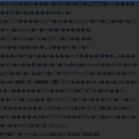
�q~V(H��Rv���+�a{�8��@�%Q����
��揎�9�ў����&B�v �?
$j�����m�d4��%P�l��R�Y�
�\*u�Mw4H�T���F������
�C�ZC0ʚ�kj�|?ͮ��� ��?
Cm��G��3�n�ݣv����=}�?
���el��O��H����mzݾ���1����4B���
�MY�m���]��e�7�Xaj׃�hg�wSwg9��wƗf��
@�I�a�V����-v,5�Y���M��Ol
�׿���������0�6Z����:hA/I��s�2NF��k
K� *������UZo���ח/�� ��.(��XD��3
��=^�`dyg�� �b76P��A���G�Zx�]
T�������� GAA5̔�o1d�ӳ�G )��:��ℱ�o0�/
�"����.�]I�1nDW���\c��ջ+et���
�ר��?Ov�q��~Z2ea
���J�q�ut5bQ��q�lǊ�R���Y����{��