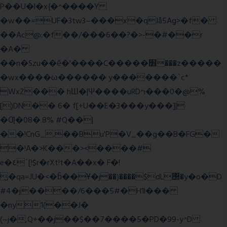
P��U�l�x{�^����Y
�w��=UF�3tw3~���x�qIå5Ag>�f�
��Ac@:�f��/���6��?�>-�#��r
�A�
��n�Szu��ӗ�'����C�����׻���z�����
�wx����ω������ y�������`c*
WxZ��� hШ�|Ψ����uRD^i���0�@%
[)DN�� 6� f[+U��E�3���y���]|
�Ƣ�08�.8% #Q��|
��!CnG_.��Bu'P�V_��g��B�FG�
�!A�>K���><����#
e�٤`[!$r�rXt!t�A��x� F�!
̮�qa=JU�<�b̃��Ұ�j��)����$dL΢�y�o�D
#4�j����/6���5#�H1l���
�ny1(��J�
(~j�,Q+��j��$��7����5�PD�99-y^D