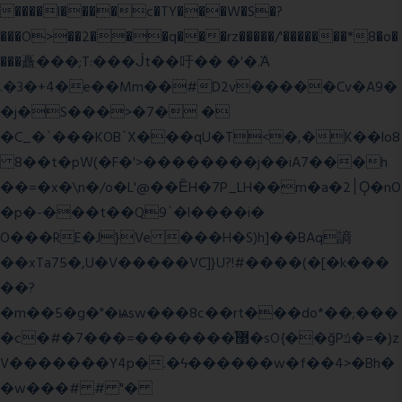
����l����c�TY���W�S�?
���O>��2���q���rz�����/'�������*8�o�
���矗���;T:���ᒎt��吁�� �'�.Ὰ
.�3�+4�e��Mm��#D2v�����Cv�A9�
�j�S���>�7� �
�C_�`���KOB`X���qU�T<�,�K��lo8
8��t�pW(�F�'>��������j��iA7���h
��=�x�\n�/o�L'@��ȄH�7P_LH��m�a�2׀Ǫ�nO
�p�-���t��Q9`�l����i�
O���RE�J}Ve ���H�S)h]��BAq謪
��xTa75�,U�V��
���VC]}U?!#��
��(�[�k���
��?
�m��5�g�"�ѩsw���8c��rt���do*��;���
�c�#�޳�ͯ������=���7�sO{��ğPݿ�=�)z
V�������Y4p�.�ϟ������w�f��4>�Bh�
�w���# # "�