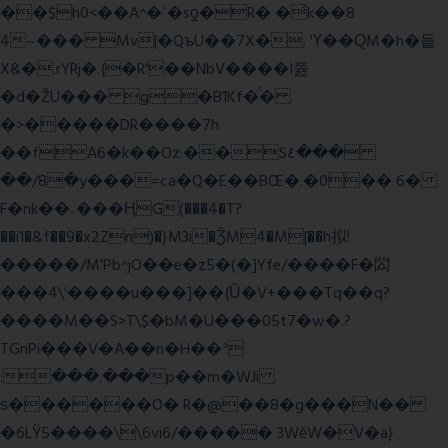
��$h0<��A^�ʿ�sƍ�R� �͗k��8
4~��� Mv|�QъU��7X�. 'Ү��ԚM�h�돝
X&�.rYRj�.{�R'��NbV����I쯆
�d�ŽU��� g�B1Kf�̈́�
�>�����DR����7h
��fA6�k�
�Oz:��S٤���
��/8�y���=ca�Q�E��BŒ�.�0�� 6�
F�nk��ۦ���ҢG(���4�T?
��i1�&f��9�x2Zn)�}M3i�ǮM4�M|��h拟!
�����/M'Pb^jO��e�z5�(�]Yfe/����F�閦
���4\'����u���]��{Ȕ�V+���Tq��q?
����M��S>T\$�bM�U���05t7�w�.?
TGnPi���V�A��n�H��ᐣ
:���.���p��m�WJi
ѕ������O� R�@��8�g���N��
�6LŸ5����\\6vi6/����� 3WěW�V�a}