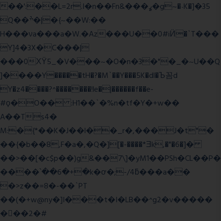
��':��L=2r.I�n��Fn&���ߩ�g~�˴K�]�35
Q��ׯ�|�{~��W:��
H���νa���a�W.�Az���U��0#iӤ�`T���
Y]4�3X�C���|
���0ХΫ5_�V���~�O�n�3�"�_�~U��Q
]����Y�����tH�?�M`��Y���5K�dl�Ъ꼼d
Y�z4����?^�������!le�|������f��e-
#ϙ�O�� :H1��`�%n�tf�Y�+w��
A��Ts4�
M:�{*��K�J��l��_r�,���J�t"�
��{�b��8,F�a�,�Q�][�-����*Ǝk,�"�6
�]�
��>��[�c$p��)g&��7\]�yM1��PSh�CL��P�
����՝��6�+�k�ơ�;-/4ƃ���a��
�>z��=8�-��`PT
��(�+w@ny�]I���t�I�LB��^g2�v�����
��ٕ�2�#