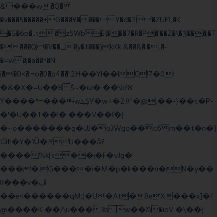
&���w�Q�
�v���5�����+G���¥����Y�d�2�ZUF1,�K
�5�6p�..t�zSWbE{���7�R�P�'��Z�\�ʒ���j�T
����Q�V��_�y�t���)kKk &��&�.�,�-
�=w�j�a��^�N
i��0<�:=o�0�p4��"2Η��Yl��lC!7�0r
�&�X�=U��8$~�ω� ��\k?8
Y����*=���wܛ$Y�w+�2#"�@,��-}��c�P-
�'�U��T��l� ���V��ľ�|
�~o�������g�UJ�o3Wgq��c6 m��t�n�]
IЭh�Y�1Ȕ�:YU���ǟ?
����%k[s��j�F�vJg�!
����.G����i�M�p�k���n�N�y��
R���v�ڤ
��e<������qM;)�U�At�8eX���x]�f
@����K ��/\u���3bw��מ�ioV �\��|