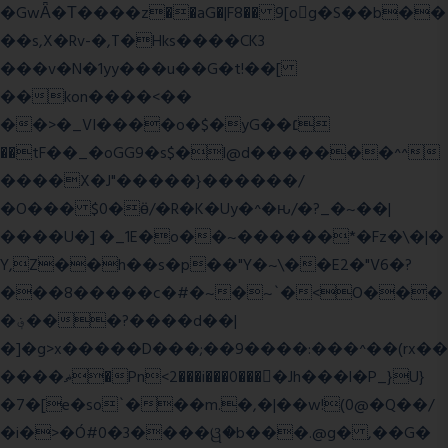
�GwǞ�Τ����z��aG�|F8�� 9[og�S��b��
��s,X�Rv-�,T�Hks����CK3
���v�N�1yy���u��G�t!��[
��kon����<��
��>�_VI����o�$�yG��׆
��tF��_�oGG9�s$�l@d�������^^
����X�J"�����}������/
�O��� $0�ӫ/�R�K�Uy�^�ԋ/�?_�~��|
����U�] �_1E�o��~������*�Fz�\�|�
Y,Z��h��s�p��"Y�~\��E2�"V6�?
���8�����c�#�~�~`�<O���
�؋���?����d��|
�]�g>x�����D���;��9����:���^��(rx��
����ޡ�Pn<2���i���0���𩆿�Jh���l�P_}U}
�7�[e�so`���m.�,�|��w!(0@�Q��/
�i�>�Ó#0�3����ୱ�b���.@g� ,��G�