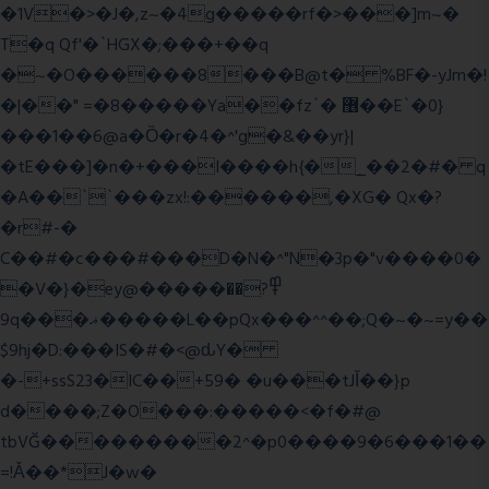
�1V�>�J�,z~�4g�����rf�>���]m~�
T�q Qf'�`HGX�;���+��q
�~�O������8���B@t� %BF�-yJm�!
�|��" =�8�����Ya��fz`� ޶��E`�0}
���1��6@a�Ȍ�r�4�^'g�&��yr}|
�tE���]�n�+���I����h{�_̣��2�#� q
�A��``���zx!:������,�XG� Qx�
?
�r#-�
C��#�c���#���D�N�^"N�3p�"v����0�
�V�}�ey@�����߾?��
9q���ޣ�����L��pQx���^^��;Q�~�~=y��
$9hj�D:���IS�#�<@ԃY�
�-+ssS23�IC��+59� �u���tJǏ��}p
d����;Z�O���:�����<�f�#@
tbVĞ���������2^�p0����9�6���1��
=!Ǎ��*J�w�