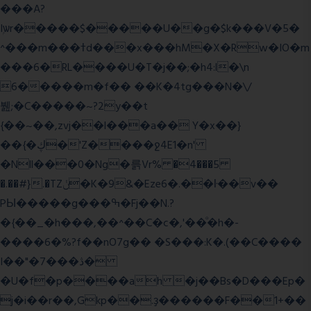
���A?
Iۭѡr�����$�����U��g�$k���V�5�
^���m���ߙd���x���hM�X�Rw�IO�m
���6�RL����U�T�j��;�h4:l�\n
6�����m�f�� ��K�4tg���N�\/
뷆;�C�����~?2y��t
{��~��,zvj��l���a�� Y�x��}
��{�ڮ�'Z����
ջ4E1�n'
�Nll���0�Ng�륽Vr% �4���5
�.��#}.�TZݩ�K�9&�Eze6�.��ŀ��v��
PЫ�����g���ߒ�Fj��N.?
�{��_�h���,��^��C�c�,'��ͦ�h�-
����6�%?f��nO7 g�� �S���:K�.(��C����
I��"�7 ���ڎ�
�U�f�p����ah �j��Bs�D���Ep�
j�i��r��,Gkp��.ҙ������F��1+��