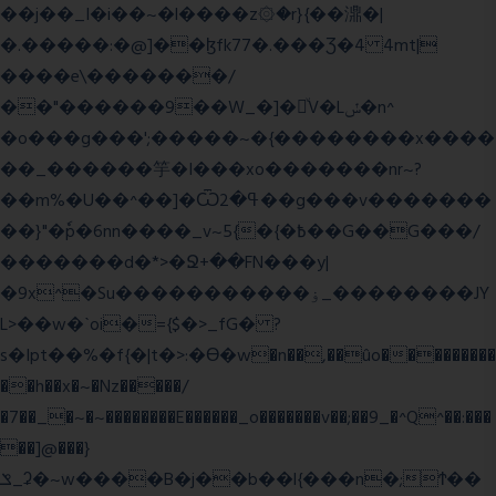
��j��_I�i��~�l����z۞�r}{��濎�|
�.�����:�@]��ɮfk77�.���Ʒ�4 4mt|
����e\�������/
��"������9��W_�]�ͮV�Lݽ�n^
�o���g���';�����~�{��������x����
��_������竽�I���xo�������nr~?
��m%�U��^��]�Ѿߟ�2��g���v�������
��}"�ٗp�6nn����_v~5{�{�߿��G��G���/
�������d�*>�Ջ+��FN���y|
�9x^�Su�����������ۏ_��������JY
L>��w�ˋoi�={$�>_fG� ?
s�Ipt��%�f{�|t�>:�ϴ�w�n��,��ûo���������
��h��x�~�Nz�����/
�7��_�~�~��������E������_o�������v��;��9_�^Q^��:���
��]@���}
ݏ_ʡ�~w����B�j��b��l{���n�;Ϯ��