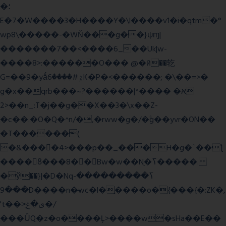
�؛
E�7�W����3�H����Y�\l����v1�i�qtm�°
wp8\�����-�WŇ���g��}ψɱ|
�������7��<���
�6_��Uk|w-
����8>:������O��� @�ӣ��䢀
G=��9�yǻٷ#����6K�P�<������; �\��=>�
g�x��qrb���~א� ����^|������?
2>��n_:T�j��g��X��3�\x��Z-
�c��.�O�Q�^n/�,�rww�g�/�ۧg��yvr�ON��
�T������(
�&����4>���p��_���H�g�`��ƪ
����8َ���8� �󳳦Bw�w��Nֻ�ߖ�����.
�ў!��}|�D�Nqߖ���������-
���9D����n�̶wc�l�֑����o�{���{�:ZK�,
't��>͍ى�ݝ�/
���ǙQ�z�o����Ļ>����w�sHa��E��