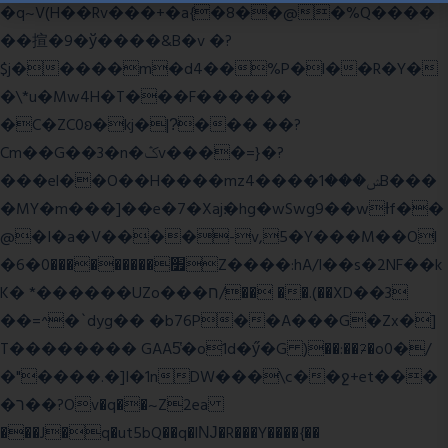
�q~V(H��Rv���+�a{�8��@�%Q����
��揎�9�ў����&B�v �?
$j�����m�d4��%P�l��R�Y�
�\*u�Mw4H�T���F������
�C�ZC0ʚ�kj�|?ͮ��� ��?
Cm��G��3�n�ݣv����=}�?
���el��O��H����mzݾ���1����4B���
�MY�m���]��e�7�Xaj׃�hg�wSwg9��wƗf��
@�I�a�V����-v,5�Y���M��Ol
�׿���������0�6Z����:hA/I��s�2NF��k
K� *������UZo���ח/�� ��.(��XD��3
��=^�`dyg�� �b76P��A���G�Zx�]
T�������� GAA5̔�o1d�ӳ�G )��:��ℱ�o0�/
�"����.�]I�1nDW���\c��ջ+et���
�ר��?Ov�q��~Z2ea
���J�q�ut5bQ��q�lǊ�R���Y����{��