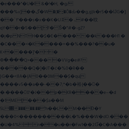
�e���"�U�ǀ &�!�H, �g/
���%v]��گ�W�(�̟�Õ�Ԃ��g,g}k�r5��ĲG�]
��`f'���s�x��K�U.ʬ�ۃ#��旼
qY��r�5��[F� Ŝ�"#�-gZ?
�j�p NTH��$�E������k���H1 �
�C�� �<�K����+��%���?��u�
K<����]'��
Փ�:��'�Q>����VVg�e#?
�����Q�]�JT�݁c�%0�R��
}G��˂IŀA�{A0��0M��$�qu|
����v5��a��-��7;*�b�裕{���ً
�:����0'�J��p�KR����e~�d
�1ME[���$a��M
5L΋�����.��'h��L�M��Ɖ�Y
���0˂����������L�%���W�dO.���
�U�4%n��u��r�Fw1��2Ɠ�C�A���