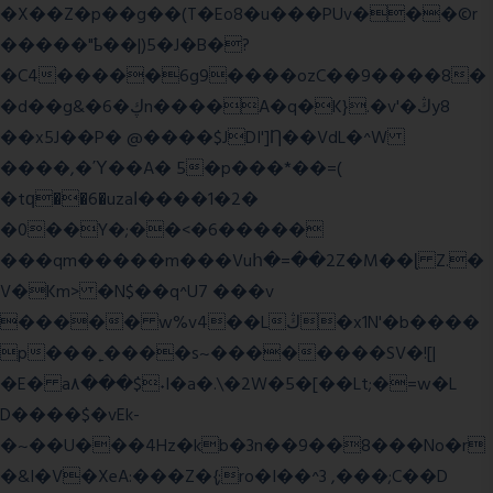
�X��Z�p��g��(T�Eo8�u���PUv���©r
�����"ҍ��|)5�J�B�?
�C4�����6g9����ozC��9����8�
�d��g&�6�ڮn����A�q�K}.�v'�ڭy8
��x5J��P� @����$JDI']Ƞ��VdL�^W
����,�Ύ��A� 5�p���*��=(
�tԛ��6�uzaІ����1�2�
�0��Y�;��<�6�����
���qm�����m���Vuհ�=��2Z�M��ɭ Z.�
V�Km> �N$��q^U7 �
��v
����� w%v4��Lڭ�x1N'�b����
p���˿����s~��������SV�![|
�E� a٨���$˖I�a�.\�2W�5�[��Lt;�=w�L
D����$�vEk-
�~��U���4Hz�kb�3n��9��8���No�r
�&I�V�XeA:���Z�{;ro�I��^3 ,���;C��D