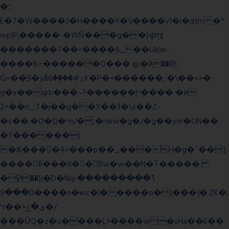
�؛
E�7�W����3�H����Y�\l����v1�i�qtm�°
wp8\�����-�WŇ���g��}ψɱ|
�������7��<���
�6_��Uk|w-
����8>:������O��� @�ӣ��䢀
G=��9�yǻٷ#����6K�P�<������; �\��=>�
g�x��qrb���~א� ����^|������?
2>��n_:T�j��g��X��3�\x��Z-
�c��.�O�Q�^n/�,�rww�g�/�ۧg��yvr�ON��
�T������(
�&����4>���p��_���H�g�`��ƪ
����8َ���8� �󳳦Bw�w��Nֻ�ߖ�����.
�ў!��}|�D�Nqߖ���������-
���9D����n�̶wc�l�֑����o�{���{�:ZK�,
't��>͍ى�ݝ�/
���ǙQ�z�o����Ļ>����w�sHa��E��