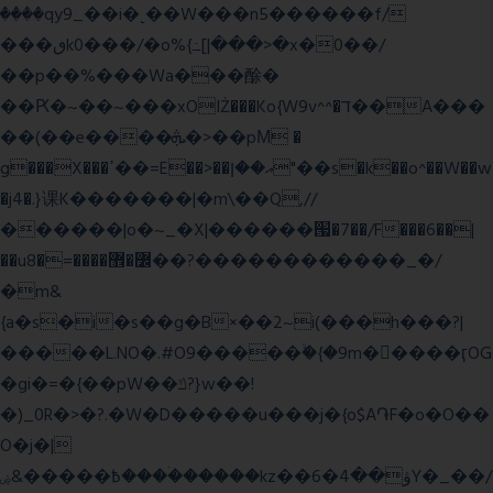
����qy9_��i�˻��W���n5������f/
���ٯk0���/�o%{߸[|���>�x�0��/
��p��%���Wa���酴�
��Ԗ�~��~���xOIŻ���Ko{W9v^^�ד��A���
��(��e����ܞ�>��pΜ �
g���X���ߴ��=E��>��އ��ן"��s�k��o^��W��w
�j4�.}课K�������|�m\��Q,//
������|o�~_�X|������՗�7��/F���6��|
��u8�=����߼�޾��?������������_�/
�m&
{a�s�i�s��g�B×��2~i(���h���?|
�����L.NO�.#O9�����ۙ�{�9m��ً���ӷOG
�gi�=
�{��pW��ݿ?}w��!
�)_0R�>�?.�W�D�����u���j�{o$A֏F�o�O��
O�j�|
߿�����&ۻ����ۛ�����kz��ۋ��4�6Y�_��/