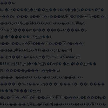
���A?
Iۭѡr�����$�����U��g�$k���V�5�
^���m���ߙd���x���hM�X�Rw�IO�m
���6�RL����U�T�j��;�h4:l�\n
6�����m�f�� ��K�4tg���N�\/
뷆;�C�����~?2y��t
{��~��,zvj��l���a�� Y�x��}
��{�ڮ�'Z����
ջ4E1�n'
�Nll���0�Ng�륽Vr% �4���5
�.��#}.�TZݩ�K�9&�Eze6�.��ŀ��v��
PЫ�����g���ߒ�Fj��N.?
�{��_�h���,��^��C�c�,'��ͦ�h�-
����6�%?f��nO7 g�� �S���:K�.(��C����
I��"�7 ���ڎ�
�U�f�p����ah �j��Bs�D���Ep�
j�i��r��,Gkp��.ҙ������F��1+��