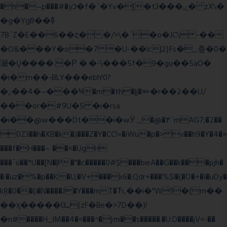
�h�~p���#�yכ�f�`�Yv�[�t3���ۑ� zX\�
�g�YgB��龺
7B`Z�E��6��ȥ��/>\�`�o�JC\ -��
�O&���Y�o�7 �U-��lc|2}Fs�_촢�0�
瀜�Ų����.�Ρ �.�-\���5f�9�gu��5aO�
�i�m��-BLY���ebh!0?
�,;��4�~���Ҹ�m�th�|j�ᇞ�r��2��U/
���or�#9U�5 �i�rsa
�i��@w���Dt��i�wӰ _�@�٣`mAG7;�2��
0Z3��h�XB�k�)���Z�Y�CC!=�iWu�p�> v��h9�Y�4�=
���f�H���~ ��<�UgH
���`ú��*U��[N�|P�"�c�����0#$���bieA��G��k���pjh�
�:�uz�%�p��K�U;�V+���k6�;Qdr+���%$l�(�O�+�I�uDy�
kŖ�0��(i�N����J�Y���mT�Ћ,��i�"W1�(m��
��ӽ�����l3ܝ(zF�Be�>7D��)!
�n#����H_lM��4�<���^�}m��s�����.�U.D����jV<-��