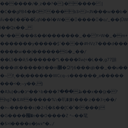
������/�˱z��?�}����� |
�C��gPB4��OT���bӟ>J=JN���w��b�
ʎv��E��ͫ��ͫLqN��ſ�W���ً����o/_��{ÛW
ї��Qx��_
�^�����&��l�������_�� Y>W�_�m+
�������y�����$ߵ����#HVz7���d���
����w��{������G�_��/
��LS��ӣ;5������*L����ʬw|<�L��,g77諒
���dK�����|t��m߼�Զ?}6���qb��_��u��
�~ f˛��j������WCcq~s������˽a�����
���<�;~y��,}
�A3u)�u�ͻ^��܌b���ڟ���7��x��{z�?
hg7�&W�����%\�䶷�{�t���:z��3>j��/
�>~�����x{�2>ξ�&��[C�ˮ�I���}
�G����՗�n��O����Z ^~��靟
�5>I����o�|wx*�؎/