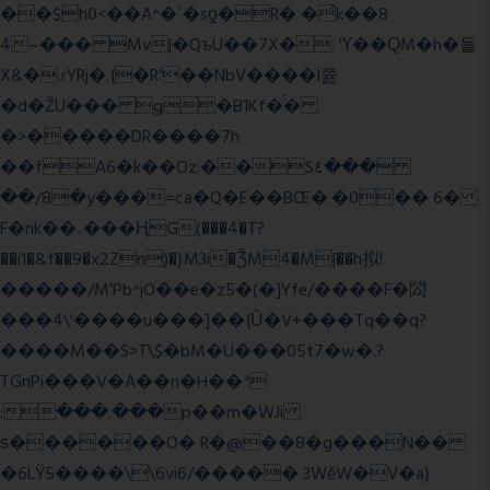
��$h0<��A^�ʿ�sƍ�R� �͗k��8
4~��� Mv|�QъU��7X�. 'Ү��ԚM�h�돝
X&�.rYRj�.{�R'��NbV����I쯆
�d�ŽU��� g�B1Kf�̈́�
�>�����DR����7h
��fA6�k�
�Oz:��S٤���
��/8�y���=ca�Q�E��BŒ�.�0�� 6�
F�nk��ۦ���ҢG(���4�T?
��i1�&f��9�x2Zn)�}M3i�ǮM4�M|��h拟!
�����/M'Pb^jO��e�z5�(�]Yfe/����F�閦
���4\'����u���]��{Ȕ�V+���Tq��q?
����M��S>T\$�bM�U���05t7�w�.?
TGnPi���V�A��n�H��ᐣ
:���.���p��m�WJi
ѕ������O� R�@��8�g���N��
�6LŸ5����\\6vi6/����� 3WěW�V�a}