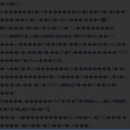
�uq�}
ֲw������b��������8O�E���,�b��*
���{��8v����+@���:���^)޾
���y��H�N�O�ףU�5� o�Ȉ������廻
+C����ŧ�cyu��4}����8{��r��]�,?��XNF��푺L��X
���v^�������כ��^��}5���N&�wGY��
����c�}��{�/�'��ZS�������{���?
�����Wow���N>糙
�^o��ߞ�'�zo�������xO��������7�.�o
����������R�v'W���������Ey�q�1~
���t�u��-�� o~u����{|ח֧�r��6z��68�?
���?
M����ݫ������Yb�O�v��D����ûw˯y��x7�����I_
�/��/��g��W��/��r?쵷
��]�~7߽����������Δ3;>R��H>,�G��ו�:�
���� `I���z���}?�~k���?