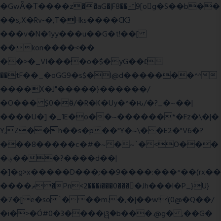
�GwǞ�Τ����z��aG�|F8�� 9[og�S��b��
��s,X�Rv-�,T�Hks����CK3
���v�N�1yy���u��G�t!��[
��kon����<��
��>�_VI����o�$�yG��׆
��tF��_�oGG9�s$�l@d�������^^
����X�J"�����}������/
�O��� $0�ӫ/�R�K�Uy�^�ԋ/�?_�~��|
����U�] �_1E�o��~������*�Fz�\�|�
Y,Z��h��s�p��"Y�~\��E2�"V6�?
���8�����c�#�~�~`�<O���
�؋���?����d��|
�]�g>x�����D���;��9����:���^��(rx��
����ޡ�Pn<2���i���0���𩆿�Jh���l�P_}U}
�7�[e�so`���m.�,�|��w!(0@�Q��/
�i�>�Ó#0�3����ୱ�b���.@g� ,��G�