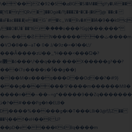
\�'��}Z�92�S�ܩBG�5I�M��gYy�Uȅ��
�[YE�դQRv�]��Ogə�/?|;���Z�^�C�-|�6]@`��c�
�aF�ac���.�}e��G`#�!c_W�Rv�#�Ѩ�9��k0c|
/��O�Ʋ�`��'16rؒ�:���o���?Gg{���;���*
�m~��;�Ƨ:N��������ٿ����m
�VϽ�8��~aT� 0� J/�9z�=�1��L!/
���Ǡ����zU��_"H���<���Ώ�?
e߻�ó���\?��q��� ���X�����g?��?
���ϊ7o����s�'Ĩ��g��}
�l��M�x���q���O��Od��?�#9}
���g������'9'����m������M8�
����n��~��~=g*�����9��Zq�������
ڏ�?�#���Pg�h�ELB�
Dj����%�����g�i�T���L8i�3@恄Z��
��Ҷ��f�eH��R U?
��pD�e����KdBq����m