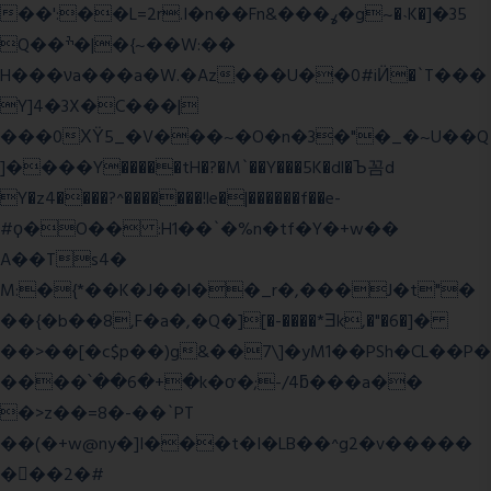
��':��L=2r.I�n��Fn&���ߩ�g~�˴K�]�35
Q��ׯ�|�{~��W:��
H���νa���a�W.�Az���U��0#iӤ�`T���
Y]4�3X�C���|
���0ХΫ5_�V���~�O�n�3�"�_�~U��Q
]����Y�����tH�?�M`��Y���5K�dl�Ъ꼼d
Y�z4����?^�������!le�|������f��e-
#ϙ�O�� :H1��`�%n�tf�Y�+w��
A��Ts4�
M:�{*��K�J��l��_r�,���J�t"�
��{�b��8,F�a�,�Q�][�-����*Ǝk,�"�6
�]�
��>��[�c$p��)g&��7\]�yM1��PSh�CL��P�
����՝��6�+�k�ơ�;-/4ƃ���a��
�>z��=8�-��`PT
��(�+w@ny�]I���t�I�LB��^g2�v�����
��ٕ�2�#