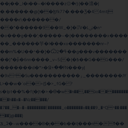
��j��_I�i��~�l����z۞�r}{��濎�|
�.�����:�@]��ɮfk77�.���Ʒ�4 4mt|
����e\�������/
��"������9��W_�]�ͮV�Lݽ�n^
�o���g���';�����~�{��������x����
��_������竽�I���xo�������nr~?
��m%�U��^��]�Ѿߟ�2��g���v�������
��}"�ٗp�6nn����_v~5{�{�߿��G��G���/
�������d�*>�Ջ+��FN���y|
�9x^�Su�����������ۏ_��������JY
L>��w�ˋoi�={$�>_fG� ?
s�Ipt��%�f{�|t�>:�ϴ�w�n��,��ûo���������
��h��x�~�Nz�����/
�7��_�~�~��������E������_o�������v��;��9_�^Q^��:���
��]@���}
ݏ_ʡ�~w����B�j��b��l{���n�;Ϯ��