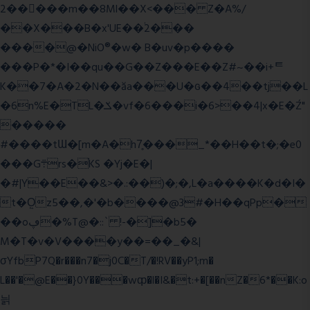
2�����m��8Ml��X<��� Z�A%/
��X���B�x'UE��֔2���
����@�NiO®�w� B�uv�p����
���P�*�I��qu��G��Z��� E��Z#~��i+ᄐ
K��7�A�2�N��ăa���U�ɢ��4��tj��L
�6n%E�TL�ݎ�vf�6���i�6>��4|x�E�Ź"
�����
#����tƜ�[m�A�h7̥���_*��H��t�;�e0
���G܊rs�֗KS �Yj�E�|
�#|Y��E��&>�.:��)�;�,L�a����K�d�I�
t�O͖z5��,�'�b����@3#�H��qPp�
��oڥ�%T@�::` !-�]�b5�
M�T�v�V����y��=��_�&|
σYfbP7Q�r���n7�j0C�T/�!RV��yP1;m�
L��'�@E��}0Y���wȹ�l�I&�t:+�[��nZ�6*��K:o
늵