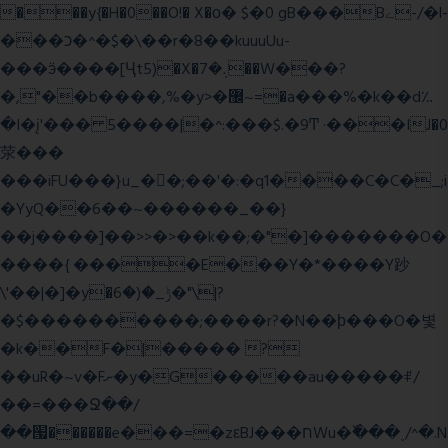
���y{�H�0��O!� X�о� $�0 gB���Bے-/�l-
���כ�^�$�\��r�8��kuuuUu-
���ӭ����[Ҷt5)�X�܉�7��W���?
�,"��b����,%�y>�޼~=�a���%�k��d؉
�I�į'��� 5����|�^:���$.�9Ͳ ·���IJ�0
荥���
���iFU���}u_�
�;��'�:�q1����C�C�_;i
�YyQ��6��~������_��}
��j����]��>>�>��k��;�"�]�������O�
����{ ����E���Y�*����Y䟞
\'��|�]�y�ݱ_�(�6�"\|?
�$����������;����r?�N��ϸ���O�볓
�k��F�|����� ?
��uR�~v�Fށ�y�G�����au�����ꑷ/
��=���Ջ��/
��՗������e���=�zεBJ���חWu�߰���˯/^�.N