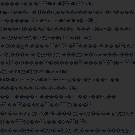
����ώ��:�CJ���T��je���C�1�?
���xϫ����:Џ��Q{����ǿ���s�ϰ=�����
�����l�85�r���G�C���ڵ��
���5i����s?�N��?�ϼ=����em�H���?
{�/�� �_<H��pC"P�{�_�
�G0��gj�;����������-���i�i,�:?
Zß����l�`����Z��W����z���
�3c�Qt������ן��������|{�c:�
a >�4��|��|�W>��wonf���
��.�����f{%|>���c1K|ئ��?�>����?
���m���|<�>~��|�}
����i�������ѫ�V~��.x�� ,��
>�����'8���F)8K��
�X��pN@ڇKv�ܝ�2���Î;�+����gp8
8Ѓ��>$��g�� �D�N-~|
�X��p����8��]S����S����!yz