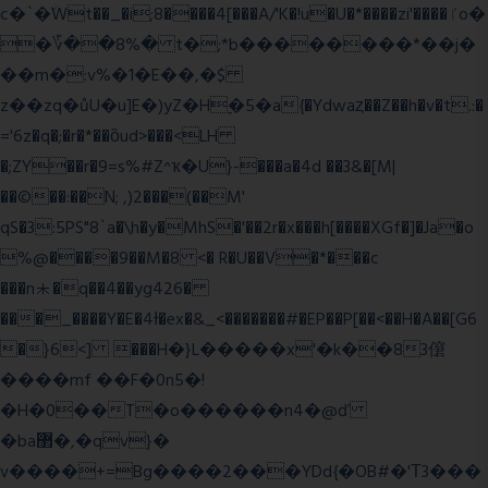
c�`�ۨWt��_�i;8����4[���A/'K�!u�U�*����zi'����ٵo�
�؆��8%� t�;*b��������*��j�
��m�:v%�1�E��,�$
z��zq�ůU�u]E�)yZ�Hׇ�5�a{�Ydwaȥ��Z��h�v�t.:�
='6z�q�;�r�*��ȍud>���<LH
�;ZY��r�9=s%#Z^ҡ�U}-���a�4d ��3&�[M|
��©��:��N; ,)2���(��M'
qS�3:5PS"8`a�\h�y�MhS�'��2r�x���h[����XGf�]�Ja�o
%@����9��M�8 <� R�U��V�*���c
���n⯸�q��4��yg426�
���_����Y�E�4Ɨ�ex�&_<�������#�EP��P[��<��H�A��[G6
�}6<] ���H�}L�����x'�k��83僒
����mf ��F�0n5�!
�H�0��T�o������n4�@ď
�ba޲�,�qv}�
v����+=Bg����2���YDd{�OB#�'Τ3���