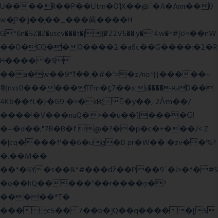
U����R��P��Utm�O]X��@`�A�Ann��0
w�͍P�'j��֛��_���䕟����H
G*6n�5Z�Z�uscv���t�|{�'Z2V5��:y�"4w�^#]σ<��nW
��O�CQ��O����2.�a6c��G����:�2�R
H�����S
��a�w��9*܂��ߌ�#�"=�z/no^}}�����~
쀢nxs0������TFm�ϛ7��x:s����ԋD��
4Kƀ��fL�}�G9 �>�kB(�ِy��, 2ᐿm��/
����!�V���nuQ�>��u��]|����Ġ!
�~�d��;"7B�B�f @�?��p�c�+���/< Z
�|cq����f'��6�ug�D pr�W�� �zv��%?
�.��M��
��*�5Y�s��&*#���ǆ��P��9`�J>�f�#S
�o��hQ�����"��r����ņ�?
�����*T�
���c5�� 7��b�]Q��q�����[5