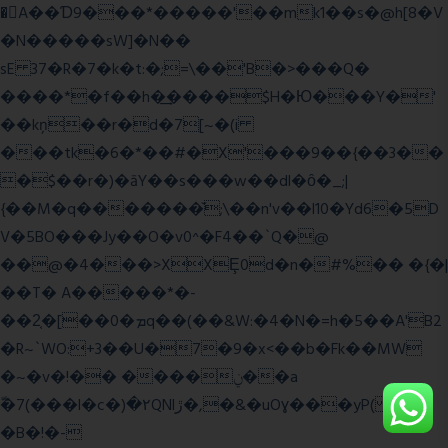
�A��Ɗ9���*�����'��mk1��s�@h[8�V
�N�����sW]�N��
sE 37�R�7�k�t:�;=\��'B�>���Q�
����*�f��h�͢����$H�Ю���Y�'
��kņ��r�d�7[~�(i
���tk�6�*��#�X'���9��{��3��
�$��r�)�āY��s���w��dl�ȏ�_;|
{��M�q�������̆;\��n'v��l10�Yd6�5D
V�5BO���Jy��O�v0^�F4��`Q�@
��@�4���>XXȨ0d�n�#%�� �{�|
��T� A�����*�-
��2͔�[��0�ܡq��(��&W:�4�N�=h�5��A'B2
�R~`WO:+3��U�7�9�x<��b�Fk��MW
�~�v�!�� ����ݧ��a
ّ�7(���l�c�)�۲QNlڙ�,�&�uOɣ���yP( z�D|
�B�!�-