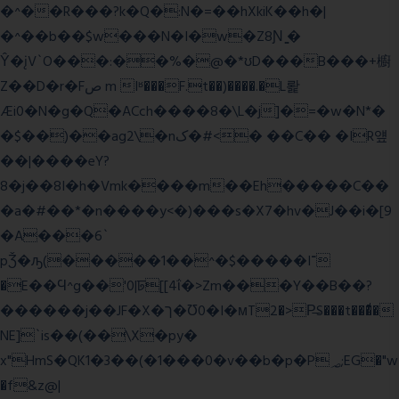
�^��R���?k�Q�:N�=��hXkiK��h�|
�^��b��$w���N�I�w�Z8Ɲ ͚�
Ŷ�įV`O���:��%�@�*ʊD���B���+櫥
Z��D�r�Fص m Iʶ���F.t��)����.�L뢅
Æi0�N�g�Q�ACch����8�\L�j]�=�w�N*�
�$��)��ag2\�nک�#<� ��C�� �IR얲
��|����eY?
8�j��8I�h�Vmk����m��Eh�����C��
�a�#��*�n����y<�)���s�X7�hv�J��i�[9
�A���6`
pǮ�ԡ(�����1��^�$�����I־
�E��Ϥ^g��'0|ꠓ[[4ΐ�>Zm���Y��B��?
������j��JF�X�ך�Ʊ0�I�мT2�>P̶S���t���ͩ�
NE]`is��(��\X�py�
x"HmS�QK1�3��(�1���0�v��b�p�P؃;EG�"w
�f&z@|