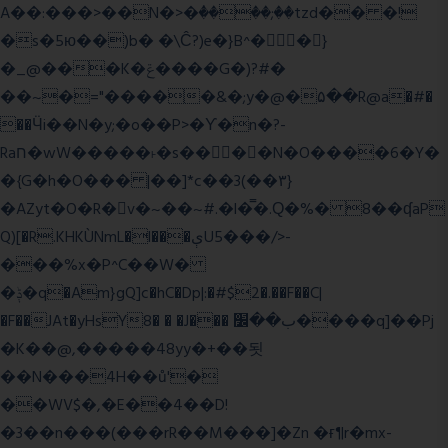
A��:���>��N�>�ٝ����;��tzd�� �!
�s�5ю��)b� �\Ĉ?)e�}B^��}
�_@���K�ݝ����G�)?#�
��~�="�����&�;y�@�۵��R@a�#�
��Ӵi��N�y;�o��P>�ϒ�n�?­
Raח�wW�����˫�s����N�O����6�Y�
�{G�h�O��� |��]*c��3(��٣}
�AZyt�O�R�v�~��~#.�l�̿�.Ԛ�%� 8��ʠaP
Q)[�R.KHKÙNmL�l���ېU5���/>-
���%x�P^C��W�
�ݙ�q�Am}gQ]c�hC�Dp|:�#$2�.��F��C|
�F��JAt�yHsY8� � �J��� ب��׼����q]��Pj
�K��@,�����48yy�+��됫
��N���4H��ů'�
��WV$�,�E��4��D!
�3��n���(���rR��M���]�Zn �ғ¶r�mx-