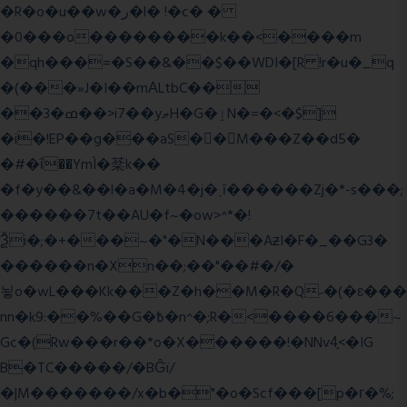
�R�o�u��w�ر�l� !�c� �
�0���o��������k��<����m
�qh���=�S��&��$��WDI�[R !r�u�_q
�(���»J�I��mΑLtbC��
��3�ߘ��>i7��yޠH�G�ٳN�=�<�$]
�i�!EP��g���aS��M���Z��d5�
�#�ΐ��YmÌ�棻k��
�f�y��&��l�a�M�4�j�ˎī������Zj�*-s���;
������7t� �AU�f~�ow>^*�!
Ѯi�;�+���~�"�N���AƶI�F�_��G3�
������n�Xn��;��"��#�/�
뇧o�wL���Kk���Z�h��M�R�Q˶�(�ɛ���
nn�k9:��%��G�߿�n^�;R�<����6���~
Gc�(Rw���r��*o�X������!�NNv4̙<�IG
B�TC�����/�BĜï/
�|M�������/x�b�"�o�Scf���[p�г�%;