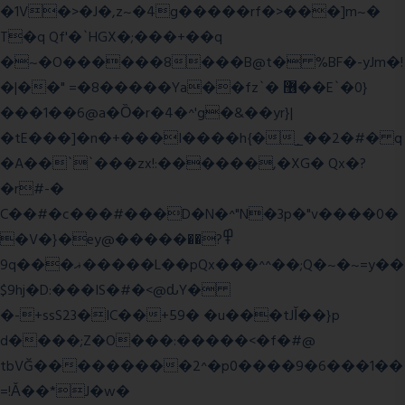
�1V�>�J�,z~�4g�����rf�>���]m~�
T�q Qf'�`HGX�;���+��q
�~�O������8���B@t� %BF�-yJm�!
�|��" =�8�����Ya��fz`� ޶��E`�0}
���1��6@a�Ȍ�r�4�^'g�&��yr}|
�tE���]�n�+���I����h{�_̣��2�#� q
�A��``���zx!:������,�XG� Qx�
?
�r#-�
C��#�c���#���D�N�^"N�3p�"v����0�
�V�}�ey@�����߾?��
9q���ޣ�����L��pQx���^^��;Q�~�~=y��
$9hj�D:���IS�#�<@ԃY�
�-+ssS23�IC��+59� �u���tJǏ��}p
d����;Z�O���:�����<�f�#@
tbVĞ���������2^�p0����9�6���1��
=!Ǎ��*J�w�