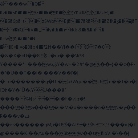
&���w�Q�
�v���5�����+G���¥����Y�d�2�ZUF1,�K
�5�6p�..t�zSWbE{���7�R�P�'��Z�\�ʒ���j�T
����Q�V��_�y�t���)kKk &��&�.�,�-
�=w�j�a��^�N
i��0<�:=o�0�p4��"2Η��Yl��lC!7�0r
�&�X�=U��8$~�ω� ��\k?8
Y����*=���wܛ$Y�w+�2#"�@,��-}��c�P-
�'�U��T��l� ���V��ľ�|
�~o�������g�UJ�o3Wgq��c6 m��t�n�]
IЭh�Y�1Ȕ�:YU���ǟ?
����%k[s��j�F�vJg�!
����.G����i�M�p�k���n�N�y��
R���v�ڤ
��e<������qM;)�U�At�8eX���x]�f
@����K ��/\u���3bw��מ�ioV �\��|