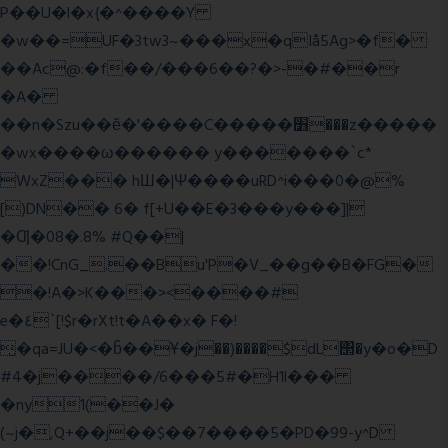
P��U�l�x{�^����Y
�w��=UF�3tw3~���x�qIå5Ag>�f�
��Ac@:�f��/���6��?�>-�#��r
�A�
��n�Szu��ӗ�'����C�����׻���z�����
�wx����ω������ y�������`c*
WxZ��� hШ�|Ψ����uRD^i���0�@%
[)DN�� 6� f[+U��E�3���y���]|
�Ƣ�08�.8% #Q��|
��!CnG_.��Bu'P�V_��g��B�FG�
�!A�>K���><����#
e�٤`[!$r�rXt!t�A��x� F�!
̮�qa=JU�<�b̃��Ұ�j��)����$dL΢�y�o�D
#4�j����/6���5#�H1l���
�ny1(��J�
(~j�,Q+��j��$��7����5�PD�99-y^D