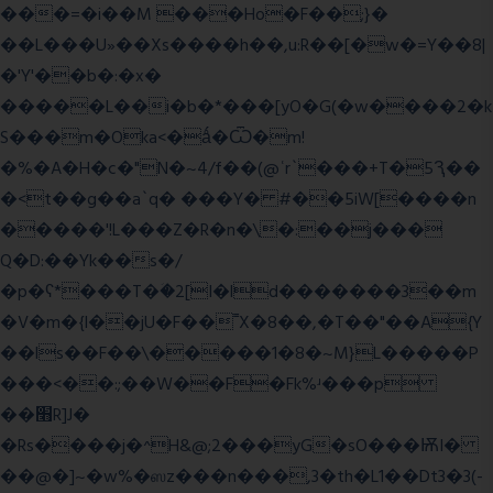
���=�i��M ���Ho�F��;}�
��L���U»��Xs����h��,u:R��[�w�=Y��8|
�'Y'��b�:�x�
�����L��i�b�*���[yO�G(�w����2�k
S���m�Oka<�ǻ�Ѿ�m!
�%�A�H�c�"N�~4/f��(@ʿr`���+T�5Ԇ��
�<t��g��a`q� ���Y� #��5iW[����n
�����'!L���Z�R�n�\�:��j���
Q�D:��Yk��s�/
�p�ʕ*���T�ؘ�2[I�ld�������3��m
�V�m�{I��jU�F��˭X�8��,�T��"��A{Y
��ls��F��\�����1�8�~M}L�����P
���<��:;��W��F�Fk%ʴ���p
��׫R]J�
�Rs����j�^H&@;2���yG�sO���ѬI�
��@�]~�w%�ஸz���n���,3�th�L1��Dt3�3(-