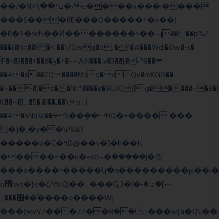
��/�N>ߎ^��\܃�/c����x���i����|
���$���ܿ8E���O�����+�x��|
�R�T�wɬ\� �И��������>��~ɻ����p%/
���(�N=��R �< ��\{'Gwg�o,!�^�#���Wd|�Ow�-s�
ĬF�<�3���+��8ͣ�y�+�~~A:N���.v�3��}�-?8��
��4�x��2Q����Msq�vQv�mKGG��
�~���]�d��Nt*����e�9U3C]]'g�����~�ƶ�l
K��~�]_�5�.�I��,��\o_|
��4�hNdse��ϟS��ܷ��HQ�+���� ���
�]�,�y��\P8&?
�����ʋ�C�۹D@��v�]�h��It
�����+��u�=sο~�ܿ�����j�믯
���o����^�����կ�n���������jv��:�
o׫lwt�}y�ζ/W˫Q|��_���G,3�|�ޝ]�ۿ.�-
�׿���ۯ�ͫ����o����W|
���(wvV܀��8��77���7���w}a�Q\܃��