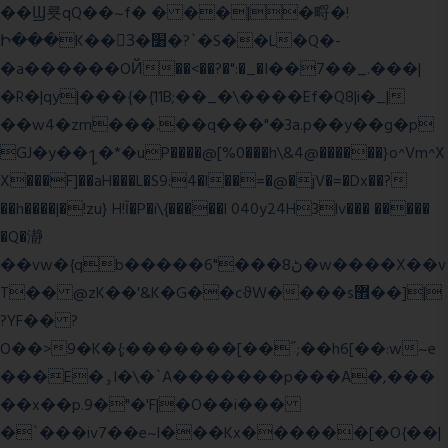
��Ϣ룟qQ��~f� � ��|�㽟�!
Ի���K��3ٓ�׸�?`�S��L�Q�-
�a������OЙ��<��?�":�_�I��7��_.���|
�R�|qy|���{�{11B;��_�\����Ef�Q8|i�_|
��w4�zm���.��q���"�3a.p��y��g�p
GJ�y��႑�*�uP����@[%0���h\&4@������}o^Vm^X
X���F]��aH���L�S9:4�l��=�@�jV�=�Dx��?
��h����|�!zu} H!Ī�P�i\{�����l 040y24H3lv��� �����
�Q�瀞
��vw�{qb�����6"���8ڻ�w����X��v
T�� @zK��'&K�G��cϑW����s޾��]|
?YF�� ?
O��>9�K�{;�������[��˝;��h6[��:w~e
���E�ۅl�\�`A�������p���A�,���
��x��p.9�"�'F|�O��i���
�`���iv7��e~l���Kx������[�O{��|