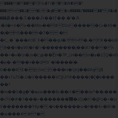
����l����c�TY���W�S�?
���O>��2���q���rz�����/'�������*8�o�
���矗���;T:���ᒎt��吁�� �'�.Ὰ
.�3�+4�e��Mm��#D2v�����Cv�A9�
�j�S���>�7� �
�C_�`���KOB`X���qU�T<�,�K��lo8
8��t�pW(�F�'>��������j��iA7���h
��=�x�\n�/o�L'@��ȄH�7P_LH��m�a�2׀Ǫ�nO
�p�-���t��Q9`�l����i�
O���RE�J}Ve ���H�S)h]��BAq謪
��xTa75�,U�V��
���VC]}U?!#��
��(�[�k���
��?
�m��5�g�"�ѩsw���8c��rt���do*��;���
�c�#�޳�ͯ������=���7�sO{��ğPݿ�=�)z
V�������Y4p�.�ϟ������w�f��4>�Bh�
�w���# # "�