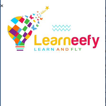
��o��C���ǡ���,����*�3��#eۧ_>\��z
�K{DQg�Ϯ��]u��3o�V~�/��@��??
����Y�]�s�n���s
h_��������/
����p��|
��^��������$��ٽ�P���~��4���Snn^
$ ����Ogy/|>ڿ|�I��'A�n��1�$�}
�__�ߝ�~�Α/'��8_@A�m~�Wѻ�ׯ�9|9+>�>�
=c"'��K���X�:��?j�ԫ��-
����������y���mK���?/
���|y���������_N $��!8w�//
���[��}��As���3�P�k��{_?
�_o�k�e����^8{��տ���޾���
i������2<�2��3>��Η�Ņz������:��^��
��_��~�9_Oz��9l�����O��Ż˗����
)�4޽��-����n�����y�^m��݆{ڧ�/
�o�m��"x�۝(�����Żo���Wm)��_~�S�