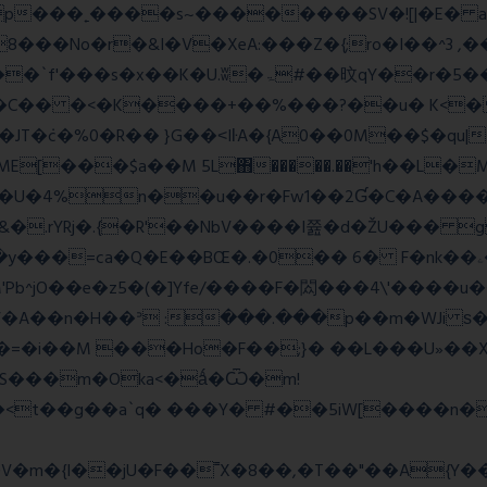
��No�r�&I�V�XeA:���Z�{;ro�I��^3 ,���
 �C�� �<�K����+��%���?��u� K<
T�݁c�%0�R�� }G��˂IŀA�{A0��0M��$�qu|
E[���$a��M 5L΋�����.��'h��L�
�4%n��u��r�Fw1��2Ɠ�C�A�����
&�.rYRj�.{�R'��NbV����I쯆�d�ŽU��� 
M'Pb^jO��e�z5�(�]Yfe/����F�閦���4\'����u
���V�A��n�H��ᐣ :���.���p��m�
�=�i��M ���Ho�F��;}� ��L���U»��Xs
S���m�Oka<�ǻ�Ѿ�m!
��<t��g��a`q� ���Y� #��5iW[����n�
�m�{I��jU�F��˭X�8��,�T��"��A{Y
�