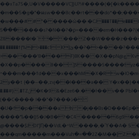
��xTa75�,U�V��
���VC]}U?!#��
��(�[�k����
�m��5�g�"�ѩsw���8c��rt���do*��;����c�#�޳�ͯ������=���7�sO{��ğPݿ�=�)zV�������Y4p�.�ϟ�
�w���# # "� ����ώ��:�CJ���T��je���C�
���5i����s?�N��?�ϼ=����em�H���?{�/�� �_<H��pC"P�{�_� �G0��gj�;����������-���i�i,�:?
Zß����l�`����Z��W����z����3c�Qt������ן��������|{�c:
��.�����f{%|>���c1K|ئ��?�>����?���m���|<�>~��|�}����i�������ѫ�V~��.x�� ,��
>�����'8���F)8K�� �X��pN@ڇKv�ܝ�2���Î;�+����gp88Ѓ��>$��g�� �D�N-~|
�X��p����8��]S����S����!yz�
^���m���ߙd���x���hM�X�Rw�IO�m���6�RL����U�T�j��;�h4:l�\n 6�����m�f�� ��K�4tg���N�\/뷆;�C�����~?
�.��#}.�TZݩ�K�9&�Eze6�.��ŀ��v�� PЫ�����g���ߒ�Fj��N.?�{��_�h���,��^��C�c�,'��ͦ�h�-����6�%?f��nO7 g�� �S���:K�.
(��C���� I��"�7 ���ڎ�
�U�f�p����ah �j��Bs�D���Ep�
����"ҍ��|)5�J�B�?�C4�����6g9����ozC��9����8��d��
@����$JDI']Ƞ��VdL�^W ����,�Ύ��A� 5
���qm�����m���Vuհ�=��2Z�M��ɭ Z.�V�