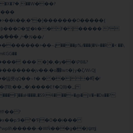
>�>��k��;�"�]�������O�����{
�mKGG��
HQ�+���� ��� �]�,�y��\P8&?
:�o׫lwt�}y�ζ/W˫Q|
]��aH���L�S9:4�l��=�@�jV�=�Dx��?