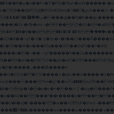
wW�����˫�s����N�O����6�Y��{G�h�O��� |
Z�92�S�ܩBG�5I�M��gYy�Uȅ�� �[YE�դQRv�]��Ogə�/?
�!c_W�Rv�#�Ѩ�9��k0c|/��O�Ʋ�`��'16rؒ�:�
��}�l��M�x���q���O��Od��?�#9}
��~=g*�����9��Zq�������ڏ�?�#���Pg�h�ELB�
��Ҷ��f�eH��R U?��pD�e����KdB
w�͍P�'j��֛��_���䕟����H
�^#]σ<��nW��O�CQ��O����2.�a6c��G����:
�B�f @�?��p�c�+���/< Z �|cq����f
#S�o��hQ�����"��r����ņ�?�����
�U�l�x{�^����Y �w��=UF�3tw3~���x
��� hШ�|