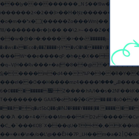
���|y���������_N $��!8w�//���[��}�
i������2<�2��3>��Η�Ņz������:��^����_��~�9_Oz�
�o�m��"x�۝(�����Żo���Wm)��_~�S� �������{z�on����}�����Q�z�y{����}|q��,e�ݷb�~|��?�]fŇo����ݗ����_���}��}
��/18�����r�{x�� ��\2.>~���Z��o�� �S�{-ٽn�;�'����o{�պ�-w/
��w�{9�>�:�����>��˫������j~Y��J�>���g�+���ׯ/W��/>]�ݼzN��Wʗ�6��>�?_} �s��GwW_�d���A��_. ��l�y
�x�ws�x�Eco�y��Z����>}Y*�vO�N�����Y{����Q����
���W^��e����qP,�h�غ�X�� ~� d����A�/iVi�Z>�'%��� ��=6��� p0��볋��:�5���OX�(��
�q~V(H��Rv���+�a{�8��@�%Q�����
$j�����m�d4��%P�l��R�Y��\*u�Mw
���el��O��H����mzݾ���1����4B����MY�m���]��e�7�Xaj׃�hg�wSwg9��wƗf��@�I�a�V����-v,5�Y���M��Ol�
׿���������0�6Z����:hA/I��s�2NF��kK� *������UZo���ח/�� ��.(��XD��3 ��=^�`dyg�� �b76P��A���G�Zx�]
T�������� GAA5̔�o1d�ӳ�G )��:��ℱ�o0�/�"����.
���J�q�ut5bQ��q�lǊ�R���Y����{�� ����l�
�'�.Ὰ .�3�+4�e��Mm��#D2v�����C
�C_�`���KOB`X���qU�T<�,�K��lo
��=�x�\n�/o�L'@��ȄH�7P_LH��m�a�2׀Ǫ�nO�p�-���t��Q9`�l����i� O���RE�J}Ve ���H�S)h]��BAq謪