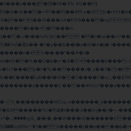
E�3���y���]|�Ƣ�08�.8% #Q��|
<����# e�٤`[!$r�rXt!t�A��x� F�!
�D#4�j����/6���5#�H1l��� �ny1(
tbC�� ��3�ߘ��>i7��yޠH�G�ٳN�=�<�$]
mÌ�棻k�� �f�y��&��l�a�M�4�j�ˎī�����
������n�Xn��;��"��#�/�
Rw���r��*o�X������!�NNv4̙<�IG
o�Scf���[p�г�%;������/�˱z��?�}�
ʎv��E��ͫ��ͫLqN��ſ�W���ً����o/_��{Û
��d�������w��{������G�_��/
_��i�˻��W���n5������f/���ٯk0���/�o%{߸[|���>�x�0�
�e����ܞ�>��pΜ �