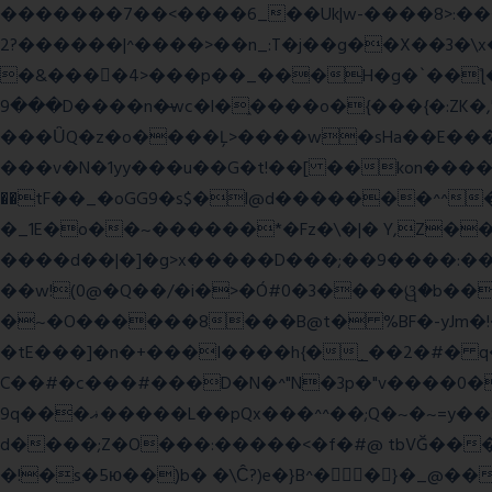
�������7��<���
�6_��Uk|w-����8>:������O��� @�ӣ��䢀G
����^|������?2>��n_:T�j��g��X��3�\x��Z-�c��.�O�Q�^n/�,�rww�g�/�ۧg��yvr�ON�� �T������(
�&����4>���p��_���H�g�`��ƪ����8َ���8� �󳳦Bw�w��
���9D����n�̶wc�l�֑����o�{���{�:ZK�,'t��>͍ى�ݝ�/
���ǙQ�z�o����Ļ>����w�sHa��E���GwǞ
���v�N�1yy���u��G�t!��[ ��kon����<
��tF��_�oGG9�s$�l@d�������^^
�_1E�o��~������*�Fz�\�|� Y,Z��
����d��|�]�g>x�����D���;��9����:���^��(rx������ޡ�Pn<2���i���0���𩆿�Jh���
��w!(0@�Q��/�i�>�Ó#0�3����ୱ�b���
�~�O������8���B@t� %BF�-yJm�!�|��" =�8�����Ya��f
�tE���]�n�+���I����h{�_̣��2�#� q
C��#�c���#���D�N�^"N�3p�"v����0��V
9q���ޣ�����L��pQx���^^��;Q�~�~=y��$9hj�D:���IS�#�<@ԃY� �-+ssS23�IC��+59� �u���tJǏ��}p
d����;Z�O���:�����<�f�#@ tbVĞ���
�!�s�5ю��)b� �\Ĉ?)e�}B^��}�_@���K�ݝ���