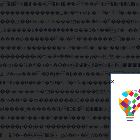
g���X���ߴ��=E��>��އ��ן"��s�k��o^��W��w�j4�.}课K�������|�m\��Q,//������|o�~_�X|������՗�7��/F���6��|��u8�=����߼�޾��?
������������_�/�m&{a�s�i�s��g�
�����L.NO�.#O9�����ۙ�{�9m��ً���ӷOG
߿�����&ۻ����ۛ�����kz��ۋ��4�6Y�_��/��j��_I�i��~�l����z۞�r}{��濎�|�.�����:�@]��ɮfk77�.���Ʒ�4 4mt|
����e\�������/��"������9��W_�]�ͮV�Lݽ�n^ �o���g���';�����~�{��������x���
�I���xo�������nr~?��m%�U��^��]�Ѿߟ�2��g���v���������}"�ٗp�6nn����_v~5{�{�߿��G��G���/
�������d�*>�Ջ+��FN���y|�9x^�Su�����������ۏ_��������JYL>��w
s�Ipt��%�f{�|t�>:�ϴ�w�n��,��ûo�����������h
ݏ_ʡ�~w����B�j��b��l{���n�;Ϯ���uq�} ֲw������b��������8O�E���,�b��*���{��8v����+@���:���^)޾
���y��H�N�O�ףU�5� o�Ȉ������廻+C����ŧ�cyu��4}����8{��r��]�,?��XNF��푺L��X ���v^�������כ��^��}5���N&�wGY������c�}
��{�/�'��ZS�������{���?�����W
�^o��ߞ�'�zo�������xO��������7�.�o����������R�v'W���������Ey�q�1~���t�u��-�� o~u����{|ח֧�r��6z��68�?���?
M����ݫ������Yb�O�v��D����ûw˯y��x7�����I_�/��/��g��W��/��r?쵷��]�~7߽����������Δ3;>R��H>,�G��ו�:����� `I���z���}?
�~k���?��o��C���ǡ���,����*�3��#e
����p��|��^��������$��ٽ�P���~��4���Snn^$ ����Ogy/|>ڿ|�I��'A�n��1�$�}
�__�ߝ�~�Α/'��8_@A�m~�Wѻ�ׯ�9|9+>�>�=c"'��K���X�:��?j�ԫ��-����������y���mK���?/