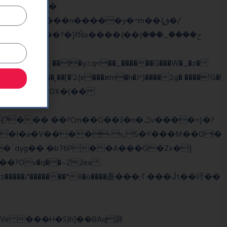
��
�/
^��� �Mf��
��˛��[�'2{x���ϰm�h�J^)����2g� ����'G�!ֻ
��?Cm��G��3�n�ݣv����=}�?
z�����/'�������*8�o����矗���;T:���ᒎt��吁��