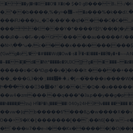
���y{�H�0��O!� X�о� $�0 gB���Bے-/�l-���כ�^�$�\��r�8��kuuuUu-���ӭ����[Ҷt5)�X�܉�7��W���?
�,"��b����,%�y>�޼~=�a���%�k��d؉�I�į'��� 5����|�^:���$.�9Ͳ ·���IJ�0荥���
���iFU���}u_�
�;��'�:�q1����C�C�
����E���Y�*����Y䟞\'��|�]�y�ݱ_�(�6�"\|?�$����������;����r?�N��ϸ���O�볓�k��F�|����� ?
��uR�~v�Fށ�y�G�����au�����ꑷ/��=���Ջ��/��՗������e���=�zεBJ���חWu�߰���˯/^�.N��/
�N>ߎ^��\܃�/c����x���i����|���$���ܿ8E���O�����+�x��|�R�T�wɬ\� �И��������>��~ɻ����p%/���(�N=��R �< ��\
{'Gwg�o,!�^�#���Wd|�Ow�-s� ĬF�<�3���+��8ͣ�y�+�
�~���]�d��Nt*����e�9U3C]]'g�����~�ƶ
�����ʋ�C�۹D@��v�]�h��It �����+��u�=sο~
��_���G,3�|�ޝ]�ۿ.�-�׿���ۯ�ͫ����o����W|���(wvV܀��8��77���7���w}a�Q\܃����Ϣ룟qQ��~f� � ��|�㽟�!
Ի���K��3ٓ�׸�?`�S��L�Q�-�a������OЙ��<��?�":�_�I��7��_.���|�R�|qy|���{�{11B;��_�\����Ef�Q8|i�_|
��w4�zm���.��q���"�3a.p��y��g�pGJ�y��႑
��h����|�!zu} H!Ī�P�i\{�����l 040y24H3lv��� ����� 
��vw�{qb�����6"���8ڻ�w����X��vT�� @zK��'&K�G��cϑW����s޾��]|?YF�� ?
O��>9�K�{;�������[��˝;��h6[��:w~e���E�ۅl�\�`A�������p���A�,�����x��p.9
�`���iv7��e~l���Kx������[�O{��|�؛E�7�W����3�H����Y�\l����v1�i�qtm�°wp8\�����-�WŇ���g��}ψ