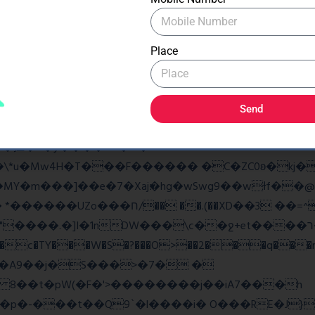
�As���3�P�k��{_?�_o�k�e����^8{��տ���޾�
�9l�����O��Ż˗����)�4޽��-����n�����y�^m��݆{ڧ
Place
ػq<��_������G���W�_�z�
w��7oh� )Bw���� r@e�Q��:����V�b �{�>¾����
Send
�揎�9�ў����&B�v �?
4H�T���F������ �C�ZC0ʚ�kj�|?ͮ��� 
�]I�1nDW���\c��ջ+et����ר��?Ov�q��~Z2ea
���c�TY���W�S�?���O>��2���q���r
v�A9��j�S���>�7� �
8 8��t�pW(�F�'>��������j��iA7���h