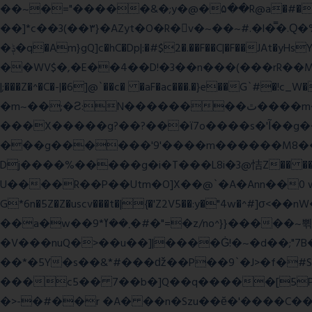
��~�="�����&�;y�@�۵��R@a�#���Ӵi��N�y;�o��P>�ϒ�n�?­Raח�
��]*c��3(��٣}�AZyt�O�R�v�~��~#.�l�̿�.Ԛ�%� 8��ʠaPQ)[�R.KHKÙNmL�l���ېU5���/>-���%x�P^C��W�
�ݙ�q�Am}gQ]c�hC�Dp|:�#$2�.��F��C|�F��JAt�yHsY8� � �J��� ب��׼����q]��Pj �K��@,�����48yy�+��됫��N���4H��ů'�
��WV$�,�E��4��D!�3��n���(���rR��M���]�Zn �ғ¶r�mx-\�'��}
|;���Z�^�C�-|�6]@`��c� �aF�ac���.�}e��G`#
�m~��;�Ƨ:N��������ٿ����m�VϽ�8��~aT� 0� J/�9z�=�1��L!/���Ǡ����zU��_"H���<���Ώ�?e߻�ó���\?��q���
���X�����g?��?���ϊ7o����s�'Ĩ��g
���g������'9'����m������M8�����n��~
Dj����%�����g�i�T���L8i�3@恄Z�� 
U����R��P��Utm�O]X��@`�A�Ann��0 
G*6n�5Z�Z�uscv���t�|{�'Z2V5��:y�"4w
��a�w��9*܂��ߌ�#�"=�z/no^}}�����~쀢nxs0������TFm�ϛ7��x:s����ԋD��4Kƀ��fL�}�G9 �>�kB(�ِy��, 2ᐿm��/����!
�V���nuQ�>��u��]|����Ġ!�~�d��;"7B
��*�5Y�s��&*#���ǆ��P��9`�J>�f�
���c5�� 7��b�]Q��q�����[5P�
�>-�#��r �A� ��n�Szu��ӗ�'����C�����׻���z������wx����ω������ y�������`c* WxZ