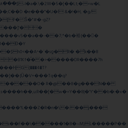
;C��D �e���"�U�ǀ &�!�H, �g/
����]'��
����v5��a��-��7;*�b�裕{���ً
M��Ɖ�Y
$h0<��A^�ʿ�sƍ�R� �͗k��8
g�B1Kf�̈́� �>�����DR����7h
���]��{Ȕ�V+���Tq��q?
WJi ѕ������O� R�@��8�g���N��
����h��,u:R��[�w�=Y��8|�'Y'��b�:�x�
����'!L���Z�R�n�\�:��j���
�ls��F��\�����1�8�~M}L�����P��