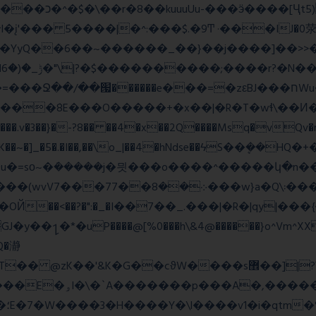
_;i�YyQ��6��~������_��}��j����]��>

~~A:N���.v�3��}�-?8�� ��4�x��2Q����Msq�vQv
�lK��~�]_�5�.�I��,��\o_|��4�hNdse��ϟS��ܷ��
�ܿ�����j�믯���o����^�����կ�n���������jv��
�*�uP����@[%0���h\&4@������}o^Vm^XX���F
�Q�瀞
�"�'F|�O��i���
ɱ|