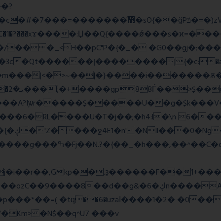
�?
�����w�f��4>�Bh�
1�?���xϫ����:Џ��Q{����ǿ���s�ϰ=������
�a >�4��|��|�W>��wonf���
��A?Iۭѡr�����$�����U��g�$k���V
2y��t {��~��,zvj��l���a�� Y�x��}��{�ڮ�'Z����
ջ4E1�n' �Nll���0�Ng
j�i��r��,Gkp��.ҙ������F��1+���
g&�6�ڮn����A�q�K}.�v'�ڭy8 ��x5J��P�
�p���*��=( �tԛ��6�uzaІ����1�2� �0�
Km> �N$��q^U7 �
��v