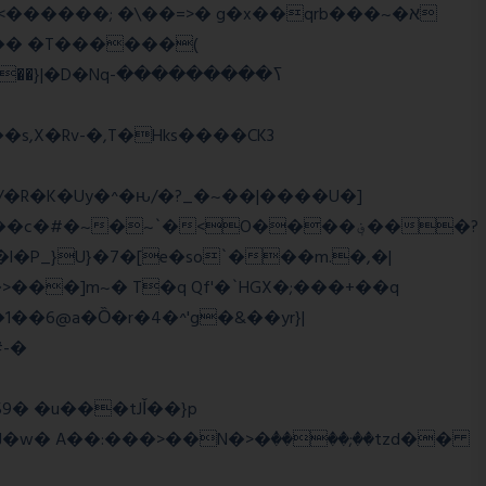
,X�Rv-�,T�Hks����CK3
�R�K�Uy�^�ԋ/�?_�~��|����U�]
#�~�~`�<O����؋���?
���]m~� T�q Qf'�`HGX�;���+��q
#-�
w� A��:���>��N�>�ٝ����;��tzd��