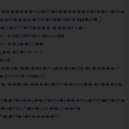
����l�85�r���G�C���ڵ��
�5�
�륽Vr% �4���5
X��Z�p��g��(T�Eo8�u���PUv���©r�
�Y�;��<�6�����