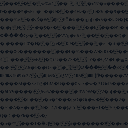
����� w%v4��Lڭ�x1N'�b����p���˿����s~��������SV�![|�E� a٨���$˖I�a�.\�2W�5�[��Lt;�=w�L
D����$�vEk-�~��U���4Hz�kb�3n��9��8�
���%v]��گ�W�(�̟�Õ�Ԃ��g,g}k�r5��ĲG�]��`f'���s�x��K�U.ʬ�ۃ#��旼qY��r�5��[F� Ŝ�"#�-gZ?
�j�p NTH��$�E������k���H1 �
Փ�:��'�Q>����VVg�e#?�����Q�]�J
�:����0'�J��p�KR����e~�d �1M
���0˂����������L�%���W�dO.����U
4~��� Mv|�QъU��7X�. 'Ү��ԚM�h�돝X
��fA6�k�
�Oz:��S٤��� ��/8�y���=ca�Q�E��BŒ�.�0�� 6� F�nk��ۦ���ҢG(���4�T?
��i1�&f��9�x2Zn)�}M3i�ǮM4�M|��h拟!�����/
����M��S>T\$�bM�U���05t7�w�.?TGnPi
�6LŸ5����\\6vi6/����� 3WěW�V�a}��
�����L��i�b�*���[yO�G(�w����2�k
�%�A�H�c�"N�~4/f��(@ʿr`���+T�5Ԇ�
Q�D:��Yk��s�/
�p�ʕ*���T�ؘ�2[I�ld�������3��m�V