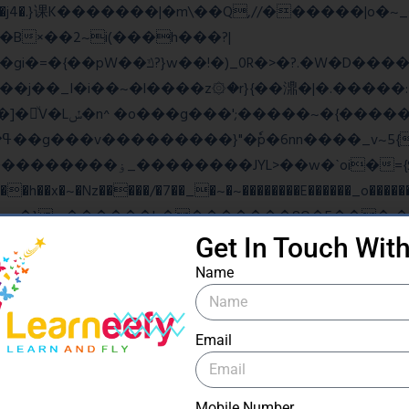
B×��2~i(���h���?|
�gi�=
�{��pW��ݿ?}w��!�)_0R�>�?.�W�D�����u���j�{o$A֏F�o�O��O�j�|
���_������竽
�ˋoi�={$�>_fG� ?
��x�~�Nz�����/�7��_�~�~��������E������_o�������
Get In Touch Wit
ow���N>糙
Name
Email
ۧ_>\��z�K{DQg�Ϯ��]u��3o�V~�/��@��?
Mobile Number