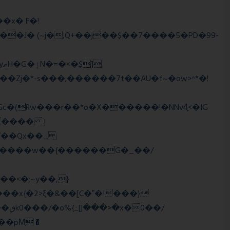
��J� (~j�,Q+��j��$��7����5�PD�99-
�Zj�*-s���;������7t� �AU�f~�ow>^*�!
���� |
Wї��Qx��_
�/