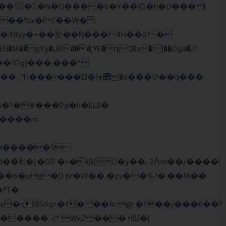
��o���?Gg{���;���*
q����m
�2�RH�����S
'��6�ug�D pr�W�� �zv��%?�.��M��
*T�
�qIå5Ag>�f� ��Ac@:�f��/���6��?