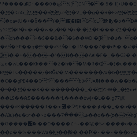
Ψ����uRD^i���0�@%[)DN�� 6� f[+U��
��!CnG_.��Bu'P�V_��g��B�FG��!A�>K���>
̮�qa=JU�<�b̃��Ұ�j��)����$dL΢�y�o
y^D �R�o�u��w�ر�l� !�c� � �0���o��������k��<����m
�qh���=�S��&��$��WDI�[R !r�u�_q�(���»J�I��mΑL
�i�!EP��g���aS��M���Z��d5� �#�ΐ��Y
Ѯi�;�+���~�"�N���AƶI�F�_��G3� 
뇧o�wL���Kk���Z�h��M�R�Q˶�(�ɛ���nn�k9:��%��G�߿�n^�;R�<����6���~Gc�(
B�TC�����/�BĜï/�|M�������/x�b�"�
�C��gPB4��OT���bӟ>J=JN���w��b�
�^�����&��l�������_�� Y>W�_�m+�������y�����$ߵ����#HVz7�
��LS��ӣ;5������*L����ʬw|<�L��,g77諒
���dK�����|t��m߼�Զ?}6���qb��_��u���~ f˛��j������WCcq~s������˽a��������<�;~y��,}
�A3u)�u�ͻ^��܌b���ڟ���7��x��{z�?hg7�&W�����%\�䶷�{�t���:z��3>j��/�>~�����x{�2>ξ�&��[C�ˮ�I���}
�G����՗�n��O����Z ^~��靟�5>I����o�|wx*�؎/����qy9
��p��%���Wa���酴� ��Ԗ�~��~���xOIŻ���Ko{W9v^^�ד��A�����(�