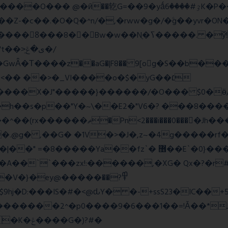
=��9�yǻٷ#����6K�P�<������; �\��=>� g�x��qrb���~א�
Nֻ�ߖ�����. �ў!��}|�D�Nqߖ���������-
�Τ����z��aG�|F8�� 9[og�S��b����s
�� ��>�_VI����o�$�yG��׆
����X�J"�����}������/�O��� $0�ӫ/
h��s�p��"Y�~\��E2�"V6�? ���8�����c�
l�P_}U}�7�[e�so`���m.�,�|
.@g� ,��G� �1V�>�J�,z~�4g�����rf�>
z`� ޶��E`�0}���1��6@a�Ȍ�r�4�^'g�&��yr}|
�A��``���zx!:������,�XG� Qx�
?�r
�}�ey@�����߾?��
������2^�p0����9�6���1��=!Ǎ��*J�
�G�)?#�