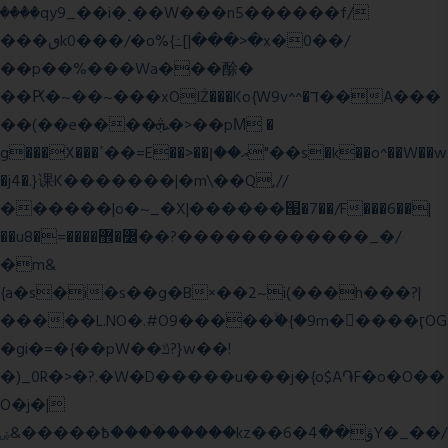
����qy9_��i�˻��W���n5������f/
���ٯk0���/�o%{߸[|���>�x�0��/
��p��%���Wa���酴�
��Ԗ�~��~���xOIŻ���Ko{W9v^^�ד��A���
��(��e����ܞ�>��pΜ �
g���X���ߴ��=E��>��އ��ן"��s�k��o^��W��w
�j4�.}课K�������|�m\��Q,//
������|o�~_�X|������՗�7��/F���6��|
��u8�=����߼�޾��?������������_�/
�m&
{a�s�i�s��g�B×��2~i(���h���?|
�����L.NO�.#O9�����ۙ�{�9m��ً���ӷOG
�gi�=
�{��pW��ݿ?}w��!
�)_0R�>�?.�W�D�����u���j�{o$A֏F�o�O��
O�j�|
߿�����&ۻ����ۛ�����kz��ۋ��4�6Y�_��/