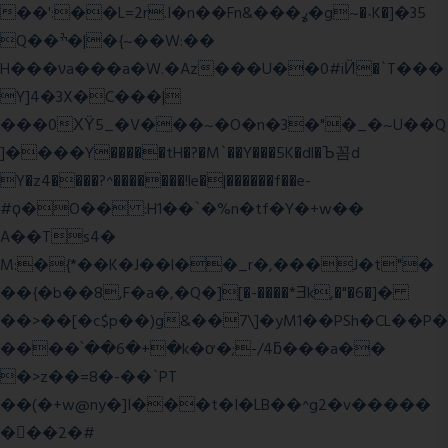
��':��L=2r.I�n��Fn&���ߩ�g~�˴K�]�35
Q��ׯ�|�{~��W:��
H���νa���a�W.�Az���U��0#iӤ�`T���
Y]4�3X�C���|
���0ХΫ5_�V���~�O�n�3�"�_�~U��Q
]����Y�����tH�?�M`��Y���5K�dl�Ъ꼼d
Y�z4����?^�������!le�|������f��e-
#ϙ�O�� :H1��`�%n�tf�Y�+w��
A��Ts4�
M:�{*��K�J��l��_r�,���J�t"�
��{�b��8,F�a�,�Q�][�-����*Ǝk,�"�6
�]�
��>��[�c$p��)g&��7\]�yM1��PSh�CL��P�
����՝��6�+�k�ơ�;-/4ƃ���a��
�>z��=8�-��`PT
��(�+w@ny�]I���t�I�LB��^g2�v�����
��ٕ�2�#