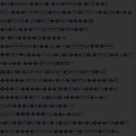
��$h0<��A^�ʿ�sƍ�R� �͗k��8
4~��� Mv|�QъU��7X�. 'Ү��ԚM�h�돝
X&�.rYRj�.{�R'��NbV����I쯆
�d�ŽU��� g�B1Kf�̈́�
�>�����DR����7h
��fA6�k�
�Oz:��S٤���
��/8�y���=ca�Q�E��BŒ�.�0�� 6�
F�nk��ۦ���ҢG(���4�T?
��i1�&f��9�x2Zn)�}M3i�ǮM4�M|��h拟!
�����/M'Pb^jO��e�z5�(�]Yfe/����F�閦
���4\'����u���]��{Ȕ�V+���Tq��q?
����M��S>T\$�bM�U���05t7�w�.?
TGnPi���V�A��n�H��ᐣ
:���.���p��m�WJi
ѕ������O� R�@��8�g���N��
�6LŸ5����\\6vi6/����� 3WěW�V�a}