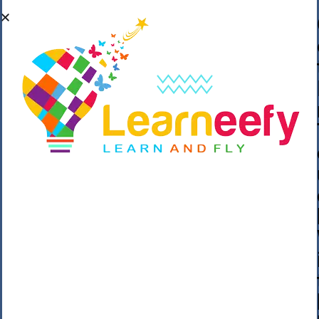
��o��C���ǡ���,����*�3��#eۧ_>\��z
�K{DQg�Ϯ��]u��3o�V~�/��@��??
����Y�]�s�n���s
h_��������/
����p��|
��^��������$��ٽ�P���~��4���Snn^
$ ����Ogy/|>ڿ|�I��'A�n��1�$�}
�__�ߝ�~�Α/'��8_@A�m~�Wѻ�ׯ�9|9+>�>�
=c"'��K���X�:��?j�ԫ��-
����������y���mK���?/
���|y���������_N $��!8w�//
���[��}��As���3�P�k��{_?
�_o�k�e����^8{��տ���޾���
i������2<�2��3>��Η�Ņz������:��^��
��_��~�9_Oz��9l�����O��Ż˗����
)�4޽��-����n�����y�^m��݆{ڧ�/
�o�m��"x�۝(�����Żo���Wm)��_~�S�