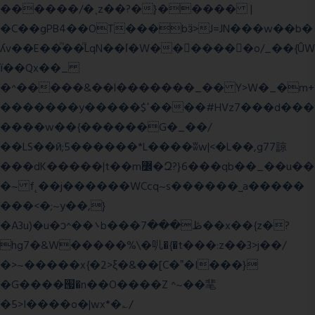
������/�˱z��?�}����� |
�C��gPB4��OT���bӟ>J=JN���w��b�
ʎv��E��ͫ��ͫLqN��ſ�W���ً����o/_��{ÛW
ї��Qx��_
�^�����&��l�������_�� Y>W�_�m+
�������y�����$ߵ����#HVz7���d���
����w��{������G�_��/
��LS��ӣ;5������*L����ʬw|<�L��,g77諒
���dK�����|t��m߼�Զ?}6���qb��_��u��
�~ f˛��j������WCcq~s������˽a�����
���<�;~y��,}
�A3u)�u�ͻ^��܌b���ڟ���7��x��{z�?
hg7�&W�����%\�䶷�{�t���:z��3>j��/
�>~�����x{�2>ξ�&��[C�ˮ�I���}
�G����՗�n��O����Z ^~��靟
�5>I����o�|wx*�؎/