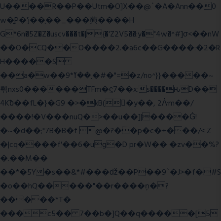
U����R��P��Utm�O]X��@`�A�Ann��0
w�͍P�'j��֛��_���䕟����H
G*6n�5Z�Z�uscv���t�|{�'Z2V5��:y�"4w�^#]σ<��nW
��O�CQ��O����2.�a6c��G����:�2�R
H�����S
��a�w��9*܂��ߌ�#�"=�z/no^}}�����~
쀢nxs0������TFm�ϛ7��x:s����ԋD��
4Kƀ��fL�}�G9 �>�kB(�ِy��, 2ᐿm��/
����!�V���nuQ�>��u��]|����Ġ!
�~�d��;"7B�B�f @�?��p�c�+���/< Z
�|cq����f'��6�ug�D pr�W�� �zv��%?
�.��M��
��*�5Y�s��&*#���ǆ��P��9`�J>�f�#S
�o��hQ�����"��r����ņ�?
�����*T�
���c5�� 7��b�]Q��q�����[5