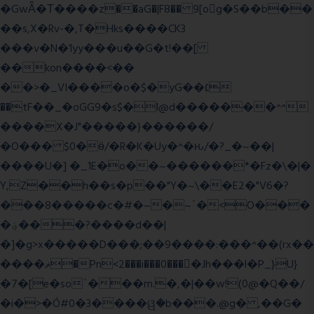
�GwǞ�Τ����z��aG�|F8�� 9[og�S��b��
��s,X�Rv-�,T�Hks����CK3
���v�N�1yy���u��G�t!��[
��kon����<��
��>�_VI����o�$�yG��׆
��tF��_�oGG9�s$�l@d�������^^
����X�J"�����}������/
�O��� $0�ӫ/�R�K�Uy�^�ԋ/�?_�~��|
����U�] �_1E�o��~������*�Fz�\�|�
Y,Z��h��s�p��"Y�~\��E2�"V6�?
���8�����c�#�~�~`�<O���
�؋���?����d��|
�]�g>x�����D���;��9����:���^��(rx��
����ޡ�Pn<2���i���0���𩆿�Jh���l�P_}U}
�7�[e�so`���m.�,�|��w!(0@�Q��/
�i�>�Ó#0�3����ୱ�b���.@g� ,��G�