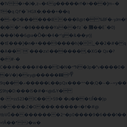
�1V�>�J�,z~�4g�����rf�>���]m~�
T�q Qf'�`HGX�;���+��q
�~�O������8���B@t� %BF�-yJm�!
�|��" =�8�����Ya��fz`� ޶��E`�0}
���1��6@a�Ȍ�r�4�^'g�&��yr}|
�tE���]�n�+���I����h{�_̣��2�#� q
�A��``���zx!:������,�XG� Qx�
?
�r#-�
C��#�c���#���D�N�^"N�3p�"v����0�
�V�}�ey@�����߾?��
9q���ޣ�����L��pQx���^^��;Q�~�~=y��
$9hj�D:���IS�#�<@ԃY�
�-+ssS23�IC��+59� �u���tJǏ��}p
d����;Z�O���:�����<�f�#@
tbVĞ���������2^�p0����9�6���1��
=!Ǎ��*J�w�