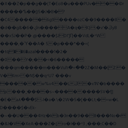
�X��Z�p��g��(T�Eo8�u���PUv���©r
�����"ҍ��|)5�J�B�?
�C4�����6g9����ozC��9����8�
�d��g&�6�ڮn����A�q�K}.�v'�ڭy8
��x5J��P� @����$JDI']Ƞ��VdL�^W
����,�Ύ��A� 5�p���*��=(
�tԛ��6�uzaІ����1�2�
�0��Y�;��<�6�����
���qm�����m���Vuհ�=��2Z�M��ɭ Z.�
V�Km> �N$��q^U7 �
��v
����� w%v4��Lڭ�x1N'�b����
p���˿����s~��������SV�![|
�E� a٨���$˖I�a�.\�2W�5�[��Lt;�=w�L
D����$�vEk-
�~��U���4Hz�kb�3n��9��8���No�r
�&I�V�XeA:���Z�{;ro�I��^3 ,���;C��D