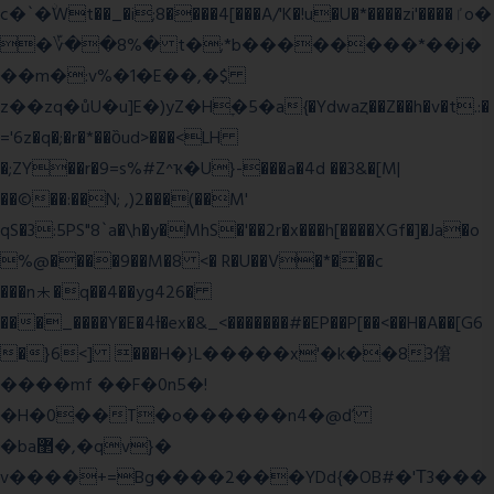
c�`�ۨWt��_�i;8����4[���A/'K�!u�U�*����zi'����ٵo�
�؆��8%� t�;*b��������*��j�
��m�:v%�1�E��,�$
z��zq�ůU�u]E�)yZ�Hׇ�5�a{�Ydwaȥ��Z��h�v�t.:�
='6z�q�;�r�*��ȍud>���<LH
�;ZY��r�9=s%#Z^ҡ�U}-���a�4d ��3&�[M|
��©��:��N; ,)2���(��M'
qS�3:5PS"8`a�\h�y�MhS�'��2r�x���h[����XGf�]�Ja�o
%@����9��M�8 <� R�U��V�*���c
���n⯸�q��4��yg426�
���_����Y�E�4Ɨ�ex�&_<�������#�EP��P[��<��H�A��[G6
�}6<] ���H�}L�����x'�k��83僒
����mf ��F�0n5�!
�H�0��T�o������n4�@ď
�ba޲�,�qv}�
v����+=Bg����2���YDd{�OB#�'Τ3���