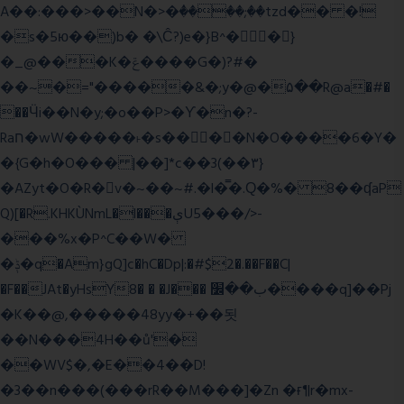
A��:���>��N�>�ٝ����;��tzd�� �!
�s�5ю��)b� �\Ĉ?)e�}B^��}
�_@���K�ݝ����G�)?#�
��~�="�����&�;y�@�۵��R@a�#�
��Ӵi��N�y;�o��P>�ϒ�n�?­
Raח�wW�����˫�s����N�O����6�Y�
�{G�h�O��� |��]*c��3(��٣}
�AZyt�O�R�v�~��~#.�l�̿�.Ԛ�%� 8��ʠaP
Q)[�R.KHKÙNmL�l���ېU5���/>-
���%x�P^C��W�
�ݙ�q�Am}gQ]c�hC�Dp|:�#$2�.��F��C|
�F��JAt�yHsY8� � �J��� ب��׼����q]��Pj
�K��@,�����48yy�+��됫
��N���4H��ů'�
��WV$�,�E��4��D!
�3��n���(���rR��M���]�Zn �ғ¶r�mx-