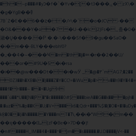
�h�~p���#�yכ�f�`�Yv�[�t3���ۑ� zX\�
�g�YgB��龺
7B`Z�E��6��ȥ��/>\�`�o�JC\ -��
�O&���Y�o�7 �U-��lc|2}Fs�_촢�0�
瀜�Ų����.�Ρ �.�-\���5f�9�gu��5aO�
�i�m��-BLY���ebh!0?
�,;��4�~���Ҹ�m�th�|j�ᇞ�r��2��U/
���or�#9U�5 �i�rsa
�i��@w���Dt��i�wӰ _�@�٣`mAG7;�2��
0Z3��h�XB�k�)���Z�Y�CC!=�iWu�p�> v��h9�Y�4�=
���f�H���~ ��<�UgH
���`ú��*U��[N�|P�"�c�����0#$���bieA��G��k���pjh�
�:�uz�%�p��K�U;�V+���k6�;Qdr+���%$l�(�O�+�I�uDy�
kŖ�0��(i�N����J�Y���mT�Ћ,��i�"W1�(m��
��ӽ�����l3ܝ(zF�Be�>7D��)!
�n#����H_lM��4�<���^�}m��s�����.�U.D����jV<-��