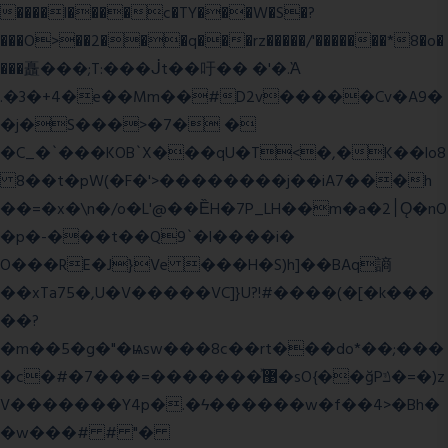
����l����c�TY���W�S�?
���O>��2���q���rz�����/'�������*8�o�
���矗���;T:���ᒎt��吁�� �'�.Ὰ
.�3�+4�e��Mm��#D2v�����Cv�A9�
�j�S���>�7� �
�C_�`���KOB`X���qU�T<�,�K��lo8
8��t�pW(�F�'>��������j��iA7���h
��=�x�\n�/o�L'@��ȄH�7P_LH��m�a�2׀Ǫ�nO
�p�-���t��Q9`�l����i�
O���RE�J}Ve ���H�S)h]��BAq謪
��xTa75�,U�V��
���VC]}U?!#��
��(�[�k���
��?
�m��5�g�"�ѩsw���8c��rt���do*��;���
�c�#�޳�ͯ������=���7�sO{��ğPݿ�=�)z
V�������Y4p�.�ϟ������w�f��4>�Bh�
�w���# # "�