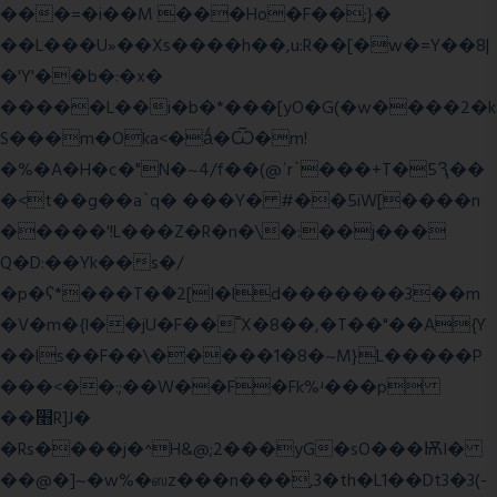
���=�i��M ���Ho�F��;}�
��L���U»��Xs����h��,u:R��[�w�=Y��8|
�'Y'��b�:�x�
�����L��i�b�*���[yO�G(�w����2�k
S���m�Oka<�ǻ�Ѿ�m!
�%�A�H�c�"N�~4/f��(@ʿr`���+T�5Ԇ��
�<t��g��a`q� ���Y� #��5iW[����n
�����'!L���Z�R�n�\�:��j���
Q�D:��Yk��s�/
�p�ʕ*���T�ؘ�2[I�ld�������3��m
�V�m�{I��jU�F��˭X�8��,�T��"��A{Y
��ls��F��\�����1�8�~M}L�����P
���<��:;��W��F�Fk%ʴ���p
��׫R]J�
�Rs����j�^H&@;2���yG�sO���ѬI�
��@�]~�w%�ஸz���n���,3�th�L1��Dt3�3(-