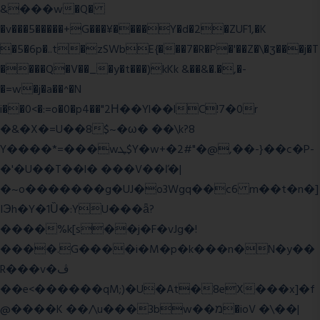
&���w�Q�
�v���5�����+G���¥����Y�d�2�ZUF1,�K
�5�6p�..t�zSWbE{���7�R�P�'��Z�\�ʒ���j�T
����Q�V��_�y�t���)kKk &��&�.�,�-
�=w�j�a��^�N
i��0<�:=o�0�p4��"2Η��Yl��lC!7�0r
�&�X�=U��8$~�ω� ��\k?8
Y����*=���wܛ$Y�w+�2#"�@,��-}��c�P-
�'�U��T��l� ���V��ľ�|
�~o�������g�UJ�o3Wgq��c6 m��t�n�]
IЭh�Y�1Ȕ�:YU���ǟ?
����%k[s��j�F�vJg�!
����.G����i�M�p�k���n�N�y��
R���v�ڤ
��e<������qM;)�U�At�8eX���x]�f
@����K ��/\u���3bw��מ�ioV �\��|