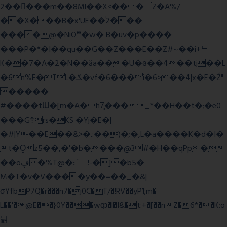
2�����m��8Ml��X<��� Z�A%/
��X���B�x'UE��֔2���
����@�NiO®�w� B�uv�p����
���P�*�I��qu��G��Z��� E��Z#~��i+ᄐ
K��7�A�2�N��ăa���U�ɢ��4��tj��L
�6n%E�TL�ݎ�vf�6���i�6>��4|x�E�Ź"
�����
#����tƜ�[m�A�h7̥���_*��H��t�;�e0
���G܊rs�֗KS �Yj�E�|
�#|Y��E��&>�.:��)�;�,L�a����K�d�I�
t�O͖z5��,�'�b����@3#�H��qPp�
��oڥ�%T@�::` !-�]�b5�
M�T�v�V����y��=��_�&|
σYfbP7Q�r���n7�j0C�T/�!RV��yP1;m�
L��'�@E��}0Y���wȹ�l�I&�t:+�[��nZ�6*��K:o
늵