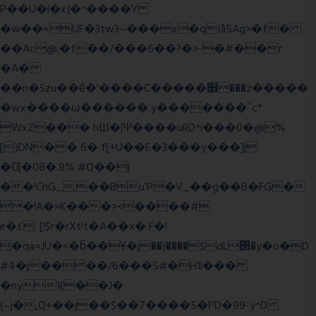
P��U�l�x{�^����Y
�w��=UF�3tw3~���x�qIå5Ag>�f�
��Ac@:�f��/���6��?�>-�#��r
�A�
��n�Szu��ӗ�'����C�����׻���z�����
�wx����ω������ y�������`c*
WxZ��� hШ�|Ψ����uRD^i���0�@%
[)DN�� 6� f[+U��E�3���y���]|
�Ƣ�08�.8% #Q��|
��!CnG_.��Bu'P�V_��g��B�FG�
�!A�>K���><����#
e�٤`[!$r�rXt!t�A��x� F�!
̮�qa=JU�<�b̃��Ұ�j��)����$dL΢�y�o�D
#4�j����/6���5#�H1l���
�ny1(��J�
(~j�,Q+��j��$��7����5�PD�99-y^D