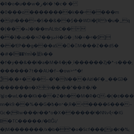
�R�o�u��w�ر�l� !�c� �
�0���o��������k��<����m
�qh���=�S��&��$��WDI�[R !r�u�_q
�(���»J�I��mΑLtbC��
��3�ߘ��>i7��yޠH�G�ٳN�=�<�$]
�i�!EP��g���aS��M���Z��d5�
�#�ΐ��YmÌ�棻k��
�f�y��&��l�a�M�4�j�ˎī������Zj�*-s���;
������7t� �AU�f~�ow>^*�!
Ѯi�;�+���~�"�N���AƶI�F�_��G3�
������n�Xn��;��"��#�/�
뇧o�wL���Kk���Z�h��M�R�Q˶�(�ɛ���
nn�k9:��%��G�߿�n^�;R�<����6���~
Gc�(Rw���r��*o�X������!�NNv4̙<�IG
B�TC�����/�BĜï/
�|M�������/x�b�"�o�Scf���[p�г�%;