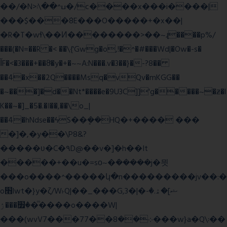
��/�N>ߎ^��\܃�/c����x���i����|
���$���ܿ8E���O�����+�x��|
�R�T�wɬ\� �И��������>��~ɻ����p%/
���(�N=��R �< ��\{'Gwg�o,!�^�#���Wd|�Ow�-s�
ĬF�<�3���+��8ͣ�y�+�~~A:N���.v�3��}�-?8��
��4�x��2Q����Msq�vQv�mKGG��
�~���]�d��Nt*����e�9U3C]]'g�����~�ƶ�l
K��~�]_�5�.�I��,��\o_|
��4�hNdse��ϟS��ܷ��HQ�+���� ���
�]�,�y��\P8&?
�����ʋ�C�۹D@��v�]�h��It
�����+��u�=sο~�ܿ�����j�믯
���o����^�����կ�n���������jv��:�
o׫lwt�}y�ζ/W˫Q|��_���G,3�|�ޝ]�ۿ.�-
�׿���ۯ�ͫ����o����W|
���(wvV܀��8��77���7���w}a�Q\܃��