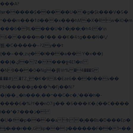
���A?
Iۭѡr�����$�����U��g�$k���V�5�
^���m���ߙd���x���hM�X�Rw�IO�m
���6�RL����U�T�j��;�h4:l�\n
6�����m�f�� ��K�4tg���N�\/
뷆;�C�����~?2y��t
{��~��,zvj��l���a�� Y�x��}
��{�ڮ�'Z����
ջ4E1�n'
�Nll���0�Ng�륽Vr% �4���5
�.��#}.�TZݩ�K�9&�Eze6�.��ŀ��v��
PЫ�����g���ߒ�Fj��N.?
�{��_�h���,��^��C�c�,'��ͦ�h�-
����6�%?f��nO7 g�� �S���:K�.(��C����
I��"�7 ���ڎ�
�U�f�p����ah �j��Bs�D���Ep�
j�i��r��,Gkp��.ҙ������F��1+��