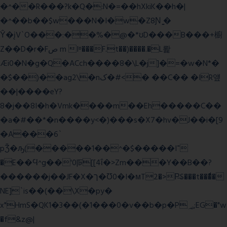
�^��R���?k�Q�:N�=��hXkiK��h�|
�^��b��$w���N�I�w�Z8Ɲ ͚�
Ŷ�įV`O���:��%�@�*ʊD���B���+櫥
Z��D�r�Fص m Iʶ���F.t��)����.�L뢅
Æi0�N�g�Q�ACch����8�\L�j]�=�w�N*�
�$��)��ag2\�nک�#<� ��C�� �IR얲
��|����eY?
8�j��8I�h�Vmk����m��Eh�����C��
�a�#��*�n����y<�)���s�X7�hv�J��i�[9
�A���6`
pǮ�ԡ(�����1��^�$�����I־
�E��Ϥ^g��'0|ꠓ[[4ΐ�>Zm���Y��B��?
������j��JF�X�ך�Ʊ0�I�мT2�>P̶S���t���ͩ�
NE]`is��(��\X�py�
x"HmS�QK1�3��(�1���0�v��b�p�P؃;EG�"w
�f&z@|