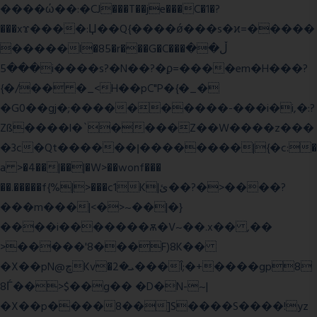
����ώ��:�CJ���T��je���C�1�?
���xϫ����:Џ��Q{����ǿ���s�ϰ=�����
�����l�85�r���G�C���ڵ��
���5i����s?�N��?�ϼ=����em�H���?
{�/�� �_<H��pC"P�{�_�
�G0��gj�;����������-���i�i,�:?
Zß����l�`����Z��W����z���
�3c�Qt������ן��������|{�c:�
a >�4��|��|�W>��wonf���
��.�����f{%|>���c1K|ئ��?�>����?
���m���|<�>~��|�}
����i�������ѫ�V~��.x�� ,��
>�����'8���F)8K��
�X��pN@ڇKv�ܝ�2���Î;�+����gp8
8Ѓ��>$��g�� �D�N-~|
�X��p����8��]S����S����!yz