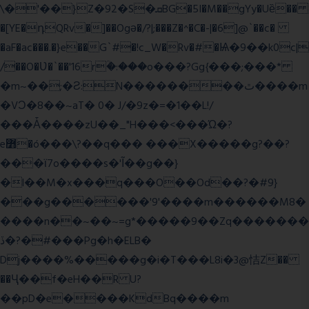
\�'��}Z�92�S�ܩBG�5I�M��gYy�Uȅ��
�[YE�դQRv�]��Ogə�/?|;���Z�^�C�-|�6]@`��c�
�aF�ac���.�}e��G`#�!c_W�Rv�#�Ѩ�9��k0c|
/��O�Ʋ�`��'16rؒ�:���o���?Gg{���;���*
�m~��;�Ƨ:N��������ٿ����m
�VϽ�8��~aT� 0� J/�9z�=�1��L!/
���Ǡ����zU��_"H���<���Ώ�?
e߻�ó���\?��q��� ���X�����g?��?
���ϊ7o����s�'Ĩ��g��}
�l��M�x���q���O��Od��?�#9}
���g������'9'����m������M8�
����n��~��~=g*�����9��Zq�������
ڏ�?�#���Pg�h�ELB�
Dj����%�����g�i�T���L8i�3@恄Z��
��Ҷ��f�eH��R U?
��pD�e����KdBq����m