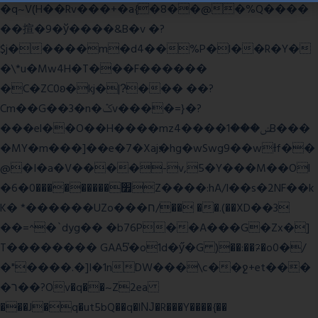
�q~V(H��Rv���+�a{�8��@�%Q����
��揎�9�ў����&B�v �?
$j�����m�d4��%P�l��R�Y�
�\*u�Mw4H�T���F������
�C�ZC0ʚ�kj�|?ͮ��� ��?
Cm��G��3�n�ݣv����=}�?
���el��O��H����mzݾ���1����4B���
�MY�m���]��e�7�Xaj׃�hg�wSwg9��wƗf��
@�I�a�V����-v,5�Y���M��Ol
�׿���������0�6Z����:hA/I��s�2NF��k
K� *������UZo���ח/�� ��.(��XD��3
��=^�`dyg�� �b76P��A���G�Zx�]
T�������� GAA5̔�o1d�ӳ�G )��:��ℱ�o0�/
�"����.�]I�1nDW���\c��ջ+et���
�ר��?Ov�q��~Z2ea
���J�q�ut5bQ��q�lǊ�R���Y����{��