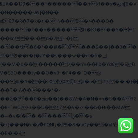
�A��Ɗ9���*�����'��mk1��s�@h[8�V
�N�����sW]�N��
sE 37�R�7�k�t:�;=\��'B�>���Q�
����*�f��h�͢����$H�Ю���Y�'
��kņ��r�d�7[~�(i
���tk�6�*��#�X'���9��{��3��
�$��r�)�āY��s���w��dl�ȏ�_;|
{��M�q�������̆;\��n'v��l10�Yd6�5D
V�5BO���Jy��O�v0^�F4��`Q�@
��@�4���>XXȨ0d�n�#%�� �{�|
��T� A�����*�-
��2͔�[��0�ܡq��(��&W:�4�N�=h�5��A'B2
�R~`WO:+3��U�7�9�x<��b�Fk��MW
�~�v�!�� ����ݧ��a
ّ�7(���l�c�)�۲QNlڙ�,�&�uOɣ���yP( z�D|
�B�!�-