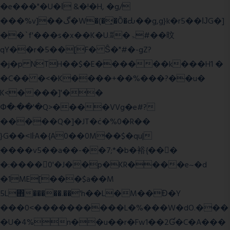
�e���"�U�ǀ &�!�H, �g/
���%v]��گ�W�(�̟�Õ�Ԃ��g,g}k�r5��ĲG�]
��`f'���s�x��K�U.ʬ�ۃ#��旼
qY��r�5��[F� Ŝ�"#�-gZ?
�j�p NTH��$�E������k���H1 �
�C�� �<�K����+��%���?��u�
K<����]'��
Փ�:��'�Q>����VVg�e#?
�����Q�]�JT�݁c�%0�R��
}G��˂IŀA�{A0��0M��$�qu|
����v5��a��-��7;*�b�裕{���ً
�:����0'�J��p�KR����e~�d
�1ME[���$a��M
5L΋�����.��'h��L�M��Ɖ�Y
���0˂����������L�%���W�dO.���
�U�4%n��u��r�Fw1��2Ɠ�C�A���