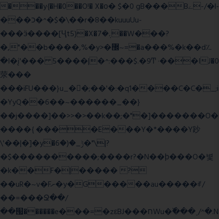
���y{�H�0��O!� X�о� $�0 gB���Bے-/�l-
���כ�^�$�\��r�8��kuuuUu-
���ӭ����[Ҷt5)�X�܉�7��W���?
�,"��b����,%�y>�޼~=�a���%�k��d؉
�I�į'��� 5����|�^:���$.�9Ͳ ·���IJ�0
荥���
���iFU���}u_�
�;��'�:�q1����C�C�_;i
�YyQ��6��~������_��}
��j����]��>>�>��k��;�"�]�������O�
����{ ����E���Y�*����Y䟞
\'��|�]�y�ݱ_�(�6�"\|?
�$����������;����r?�N��ϸ���O�볓
�k��F�|����� ?
��uR�~v�Fށ�y�G�����au�����ꑷ/
��=���Ջ��/
��՗������e���=�zεBJ���חWu�߰���˯/^�.N