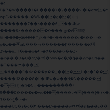
�؛
E�7�W����3�H����Y�\l����v1�i�qtm�°
wp8\�����-�WŇ���g��}ψɱ|
�������7��<���
�6_��Uk|w-
����8>:������O��� @�ӣ��䢀
G=��9�yǻٷ#����6K�P�<������; �\��=>�
g�x��qrb���~א� ����^|������?
2>��n_:T�j��g��X��3�\x��Z-
�c��.�O�Q�^n/�,�rww�g�/�ۧg��yvr�ON��
�T������(
�&����4>���p��_���H�g�`��ƪ
����8َ���8� �󳳦Bw�w��Nֻ�ߖ�����.
�ў!��}|�D�Nqߖ���������-
���9D����n�̶wc�l�֑����o�{���{�:ZK�,
't��>͍ى�ݝ�/
���ǙQ�z�o����Ļ>����w�sHa��E��