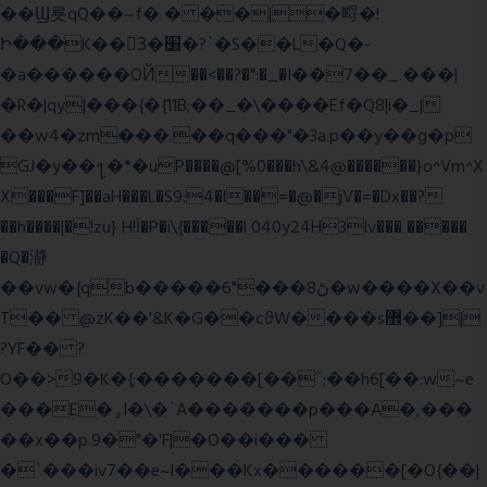
��Ϣ룟qQ��~f� � ��|�㽟�!
Ի���K��3ٓ�׸�?`�S��L�Q�-
�a������OЙ��<��?�":�_�I��7��_.���|
�R�|qy|���{�{11B;��_�\����Ef�Q8|i�_|
��w4�zm���.��q���"�3a.p��y��g�p
GJ�y��႑�*�uP����@[%0���h\&4@������}o^Vm^X
X���F]��aH���L�S9:4�l��=�@�jV�=�Dx��?
��h����|�!zu} H!Ī�P�i\{�����l 040y24H3lv��� �����
�Q�瀞
��vw�{qb�����6"���8ڻ�w����X��v
T�� @zK��'&K�G��cϑW����s޾��]|
?YF�� ?
O��>9�K�{;�������[��˝;��h6[��:w~e
���E�ۅl�\�`A�������p���A�,���
��x��p.9�"�'F|�O��i���
�`���iv7��e~l���Kx������[�O{��|