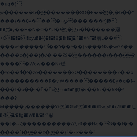
�uq�}
ֲw������b��������8O�E���,�b��*
���{��8v����+@���:���^)޾
���y��H�N�O�ףU�5� o�Ȉ������廻
+C����ŧ�cyu��4}����8{��r��]�,?��XNF��푺L��X
���v^�������כ��^��}5���N&�wGY��
����c�}��{�/�'��ZS�������{���?
�����Wow���N>糙
�^o��ߞ�'�zo�������xO��������7�.�o
����������R�v'W���������Ey�q�1~
���t�u��-�� o~u����{|ח֧�r��6z��68�?
���?
M����ݫ������Yb�O�v��D����ûw˯y��x7�����I_
�/��/��g��W��/��r?쵷
��]�~7߽����������Δ3;>R��H>,�G��ו�:�
���� `I���z���}?�~k���?