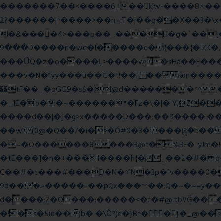
�������7��<���
�6_��Uk|w-����8>:������O��� @�ӣ��䢀G
����^|������?2>��n_:T�j��g��X��3�\x��Z-�c��.�O�Q�^n/�,�rww�g�/�ۧg��yvr�ON�� �T������(
�&����4>���p��_���H�g�`��ƪ����8َ���8� �󳳦Bw�w��
���9D����n�̶wc�l�֑����o�{���{�:ZK�,'t��>͍ى�ݝ�/
���ǙQ�z�o����Ļ>����w�sHa��E���GwǞ
���v�N�1yy���u��G�t!��[ ��kon����<
��tF��_�oGG9�s$�l@d�������^^
�_1E�o��~������*�Fz�\�|� Y,Z��
����d��|�]�g>x�����D���;��9����:���^��(rx������ޡ�Pn<2���i���0���𩆿�Jh���
��w!(0@�Q��/�i�>�Ó#0�3����ୱ�b���
�~�O������8���B@t� %BF�-yJm�!�|��" =�8�����Ya��f
�tE���]�n�+���I����h{�_̣��2�#� q
C��#�c���#���D�N�^"N�3p�"v����0��V
9q���ޣ�����L��pQx���^^��;Q�~�~=y��$9hj�D:���IS�#�<@ԃY� �-+ssS23�IC��+59� �u���tJǏ��}p
d����;Z�O���:�����<�f�#@ tbVĞ���
�!�s�5ю��)b� �\Ĉ?)e�}B^��}�_@���K�ݝ���