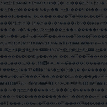
���y{�H�0��O!� X�о� $�0 gB���Bے-/�l-���כ�^�$�\��r�8��kuuuUu-���ӭ����[Ҷt5)�X�܉�7��W���?
�,"��b����,%�y>�޼~=�a���%�k��d؉�I�į'��� 5����|�^:���$.�9Ͳ ·���IJ�0荥���
���iFU���}u_�
�;��'�:�q1����C�C�
����E���Y�*����Y䟞\'��|�]�y�ݱ_�(�6�"\|?�$����������;����r?�N��ϸ���O�볓�k��F�|����� ?
��uR�~v�Fށ�y�G�����au�����ꑷ/��=���Ջ��/��՗������e���=�zεBJ���חWu�߰���˯/^�.N��/
�N>ߎ^��\܃�/c����x���i����|���$���ܿ8E���O�����+�x��|�R�T�wɬ\� �И��������>��~ɻ����p%/���(�N=��R �< ��\
{'Gwg�o,!�^�#���Wd|�Ow�-s� ĬF�<�3���+��8ͣ�y�+�
�~���]�d��Nt*����e�9U3C]]'g�����~�ƶ
�����ʋ�C�۹D@��v�]�h��It �����+��u�=sο~
��_���G,3�|�ޝ]�ۿ.�-�׿���ۯ�ͫ����o����W|���(wvV܀��8��77���7���w}a�Q\܃����Ϣ룟qQ��~f� � ��|�㽟�!
Ի���K��3ٓ�׸�?`�S��L�Q�-�a������OЙ��<��?�":�_�I��7��_.���|�R�|qy|���{�{11B;��_�\����Ef�Q8|i�_|
��w4�zm���.��q���"�3a.p��y��g�pGJ�y��႑
��h����|�!zu} H!Ī�P�i\{�����l 040y24H3lv��� ����� 
��vw�{qb�����6"���8ڻ�w����X��vT�� @zK��'&K�G��cϑW����s޾��]|?YF�� ?
O��>9�K�{;�������[��˝;��h6[��:w~e���E�ۅl�\�`A�������p���A�,�����x��p.9
�`���iv7��e~l���Kx������[�O{��|�؛E�7�W����3�H����Y�\l����v1�i�qtm�°wp8\�����-�WŇ���g��}ψ