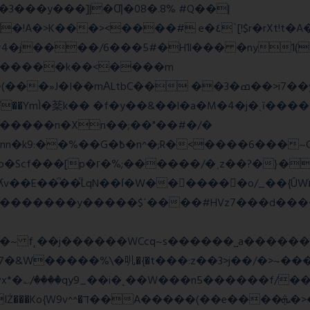
E�3���y���]|�Ƣ�08�.8% #Q��|
<����# e�٤`[!$r�rXt!t�A��x� F�!
�D#4�j����/6���5#�H1l��� �ny1(
tbC�� ��3�ߘ��>i7��yޠH�G�ٳN�=�<�$]
mÌ�棻k�� �f�y��&��l�a�M�4�j�ˎī�����
������n�Xn��;��"��#�/�
Rw���r��*o�X������!�NNv4̙<�IG
o�Scf���[p�г�%;������/�˱z��?�}�
ʎv��E��ͫ��ͫLqN��ſ�W���ً����o/_��{Û
��d�������w��{������G�_��/
_��i�˻��W���n5������f/���ٯk0���/�o%{߸[|���>�x�0�
�e����ܞ�>��pΜ �