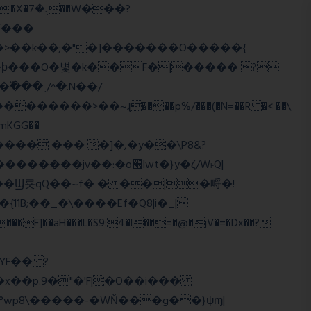
>�>��k��;�"�]�������O�����{
�mKGG��
HQ�+���� ��� �]�,�y��\P8&?
:�o׫lwt�}y�ζ/W˫Q|
]��aH���L�S9:4�l��=�@�jV�=�Dx��?