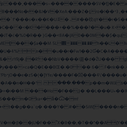
��No�r�&I�V�XeA:���Z�{;ro�I��^3 ,���
 �C�� �<�K����+��%���?��u� K<
T�݁c�%0�R�� }G��˂IŀA�{A0��0M��$�qu|
E[���$a��M 5L΋�����.��'h��L�
�4%n��u��r�Fw1��2Ɠ�C�A�����
&�.rYRj�.{�R'��NbV����I쯆�d�ŽU��� 
M'Pb^jO��e�z5�(�]Yfe/����F�閦���4\'����u
���V�A��n�H��ᐣ :���.���p��m�
�=�i��M ���Ho�F��;}� ��L���U»��Xs
S���m�Oka<�ǻ�Ѿ�m!
��<t��g��a`q� ���Y� #��5iW[����n�
�m�{I��jU�F��˭X�8��,�T��"��A{Y
�