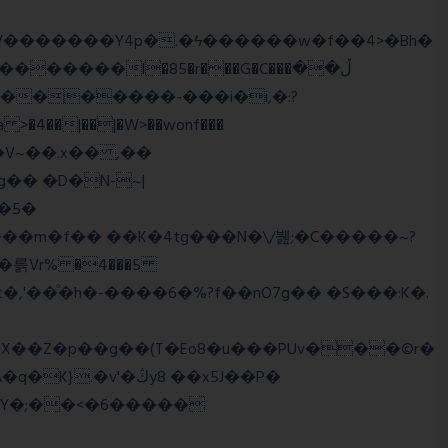
����l�85�r���G�C���ڵ��
�5�
�륽Vr% �4���5
X��Z�p��g��(T�Eo8�u���PUv���©r�
�Y�;��<�6�����