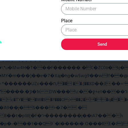
�As���3�P�k��{_?�_o�k�e����^8{��տ���޾�
�9l�����O��Ż˗����)�4޽��-����n�����y�^m��݆{ڧ
Place
ػq<��_������G���W�_�z�
w��7oh� )Bw���� r@e�Q��:����V�b �{�>¾����
Send
�揎�9�ў����&B�v �?
4H�T���F������ �C�ZC0ʚ�kj�|?ͮ��� 
�]I�1nDW���\c��ջ+et����ר��?Ov�q��~Z2ea
���c�TY���W�S�?���O>��2���q���r
v�A9��j�S���>�7� �
8 8��t�pW(�F�'>��������j��iA7���h