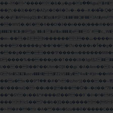
��~�="�����&�;y�@�۵��R@a�#���Ӵi��N�y;�o��P>�ϒ�n�?­Raח�
��]*c��3(��٣}�AZyt�O�R�v�~��~#.�l�̿�.Ԛ�%� 8��ʠaPQ)[�R.KHKÙNmL�l���ېU5���/>-���%x�P^C��W�
�ݙ�q�Am}gQ]c�hC�Dp|:�#$2�.��F��C|�F��JAt�yHsY8� � �J��� ب��׼����q]��Pj �K��@,�����48yy�+��됫��N���4H��ů'�
��WV$�,�E��4��D!�3��n���(���rR��M���]�Zn �ғ¶r�mx-\�'��}
|;���Z�^�C�-|�6]@`��c� �aF�ac���.�}e��G`#
�m~��;�Ƨ:N��������ٿ����m�VϽ�8��~aT� 0� J/�9z�=�1��L!/���Ǡ����zU��_"H���<���Ώ�?e߻�ó���\?��q���
���X�����g?��?���ϊ7o����s�'Ĩ��g
���g������'9'����m������M8�����n��~
Dj����%�����g�i�T���L8i�3@恄Z�� 
U����R��P��Utm�O]X��@`�A�Ann��0 
G*6n�5Z�Z�uscv���t�|{�'Z2V5��:y�"4w
��a�w��9*܂��ߌ�#�"=�z/no^}}�����~쀢nxs0������TFm�ϛ7��x:s����ԋD��4Kƀ��fL�}�G9 �>�kB(�ِy��, 2ᐿm��/����!
�V���nuQ�>��u��]|����Ġ!�~�d��;"7B
��*�5Y�s��&*#���ǆ��P��9`�J>�f�
���c5�� 7��b�]Q��q�����[5P�
�>-�#��r �A� ��n�Szu��ӗ�'����C�����׻���z������wx����ω������ y�������`c* WxZ