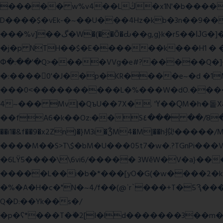
����� w%v4��Lڭ�x1N'�b����p���˿����s~��������SV�![|�E� a٨���$˖I�a�.\�2W�5�[��Lt;�=w�L
D����$�vEk-�~��U���4Hz�kb�3n��9��8�
���%v]��گ�W�(�̟�Õ�Ԃ��g,g}k�r5��ĲG�]��`f'���s�x��K�U.ʬ�ۃ#��旼qY��r�5��[F� Ŝ�"#�-gZ?
�j�p NTH��$�E������k���H1 �
Փ�:��'�Q>����VVg�e#?�����Q�]�J
�:����0'�J��p�KR����e~�d �1M
���0˂����������L�%���W�dO.����U
4~��� Mv|�QъU��7X�. 'Ү��ԚM�h�돝X
��fA6�k�
�Oz:��S٤��� ��/8�y���=ca�Q�E��BŒ�.�0�� 6� F�nk��ۦ���ҢG(���4�T?
��i1�&f��9�x2Zn)�}M3i�ǮM4�M|��h拟!�����/
����M��S>T\$�bM�U���05t7�w�.?TGnPi
�6LŸ5����\\6vi6/����� 3WěW�V�a}��
�����L��i�b�*���[yO�G(�w����2�k
�%�A�H�c�"N�~4/f��(@ʿr`���+T�5Ԇ�
Q�D:��Yk��s�/
�p�ʕ*���T�ؘ�2[I�ld�������3��m�V