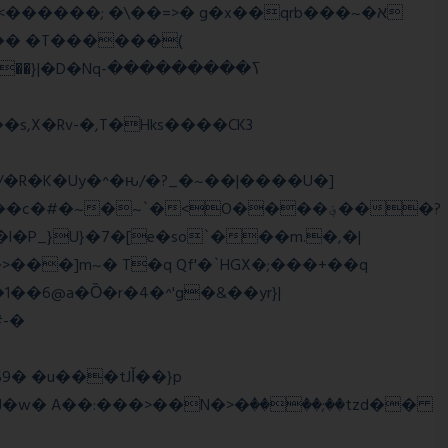
,X�Rv-�,T�Hks����CK3
�R�K�Uy�^�ԋ/�?_�~��|����U�]
#�~�~`�<O����؋���?
���]m~� T�q Qf'�`HGX�;���+��q
#-�
w� A��:���>��N�>�ٝ����;��tzd��