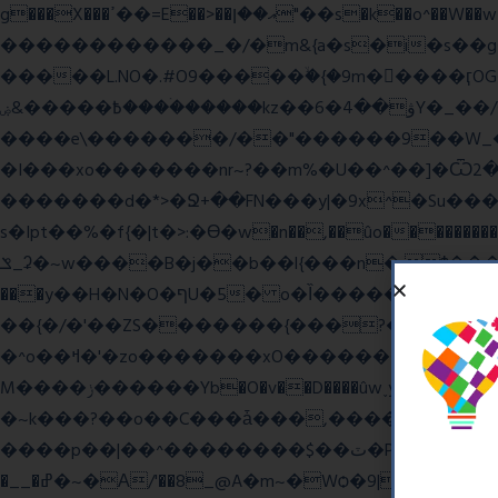
g���X���ߴ��=E��>��އ��ן"��s�k��o^��W��w�j4�.}课K�������|�m\��Q,//������|o�~_�X|������՗�7��/F���6��|��u8�=����߼�޾��?
������������_�/�m&{a�s�i�s��g�
�����L.NO�.#O9�����ۙ�{�9m��ً���ӷOG
߿�����&ۻ����ۛ�����kz��ۋ��4�6Y�_��/��j��_I�i��~�l����z۞�r}{��濎�|�.�����:�@]��ɮfk77�.���Ʒ�4 4mt|
����e\�������/��"������9��W_�]�ͮV�Lݽ�n^ �o���g���';�����~�{��������x���
�I���xo�������nr~?��m%�U��^��]�Ѿߟ�2��g���v���������}"�ٗp�6nn����_v~5{�{�߿��G��G���/
�������d�*>�Ջ+��FN���y|�9x^�Su�����������ۏ_��������JYL>��w
s�Ipt��%�f{�|t�>:�ϴ�w�n��,��ûo�����������h
ݏ_ʡ�~w����B�j��b��l{���n�;Ϯ���uq�} ֲw������b��������8O�E���,�b��*���{��8v����+@���:���^)޾
���y��H�N�O�ףU�5� o�Ȉ������廻+C����ŧ�cyu��4}����8{��r��]�,?��XNF��푺L��X ���v^�������כ��^��}5���N&�wGY������c�}
��{�/�'��ZS�������{���?�����W
�^o��ߞ�'�zo�������xO��������7�.�o����������R�v'W���������Ey�q�1~���t�u��-�� o~u����{|ח֧�r��6z��68�?���?
M����ݫ������Yb�O�v��D����ûw˯y��x7�����I_�/��/��g��W��/��r?쵷��]�~7߽����������Δ3;>R��H>,�G��ו�:����� `I���z���}?
�~k���?��o��C���ǡ���,����*�3��#e
����p��|��^��������$��ٽ�P���~��4���Snn^$ ����Ogy/|>ڿ|�I��'A�n��1�$�}
�__�ߝ�~�Α/'��8_@A�m~�Wѻ�ׯ�9|9+>�>�=c"'��K���X�:��?j�ԫ��-����������y���mK���?/