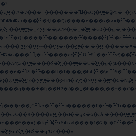
�?
�����w�f��4>�Bh�
1�?���xϫ����:Џ��Q{����ǿ���s�ϰ=������
�a >�4��|��|�W>��wonf���
��A?Iۭѡr�����$�����U��g�$k���V
2y��t {��~��,zvj��l���a�� Y�x��}��{�ڮ�'Z����
ջ4E1�n' �Nll���0�Ng
j�i��r��,Gkp��.ҙ������F��1+���
g&�6�ڮn����A�q�K}.�v'�ڭy8 ��x5J��P�
�p���*��=( �tԛ��6�uzaІ����1�2� �0�
Km> �N$��q^U7 �
��v