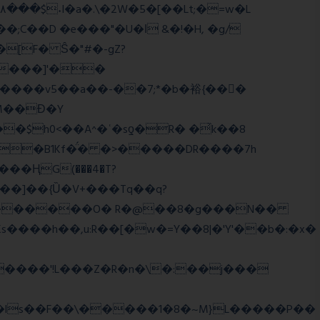
;C��D �e���"�U�ǀ &�!�H, �g/
����]'��
����v5��a��-��7;*�b�裕{���ً
M��Ɖ�Y
$h0<��A^�ʿ�sƍ�R� �͗k��8
g�B1Kf�̈́� �>�����DR����7h
���]��{Ȕ�V+���Tq��q?
WJi ѕ������O� R�@��8�g���N��
����h��,u:R��[�w�=Y��8|�'Y'��b�:�x�
����'!L���Z�R�n�\�:��j���
�ls��F��\�����1�8�~M}L�����P��