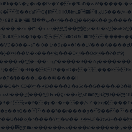
wW�����˫�s����N�O����6�Y��{G�h�O��� |
Z�92�S�ܩBG�5I�M��gYy�Uȅ�� �[YE�դQRv�]��Ogə�/?
�!c_W�Rv�#�Ѩ�9��k0c|/��O�Ʋ�`��'16rؒ�:�
��}�l��M�x���q���O��Od��?�#9}
��~=g*�����9��Zq�������ڏ�?�#���Pg�h�ELB�
��Ҷ��f�eH��R U?��pD�e����KdB
w�͍P�'j��֛��_���䕟����H
�^#]σ<��nW��O�CQ��O����2.�a6c��G����:
�B�f @�?��p�c�+���/< Z �|cq����f
#S�o��hQ�����"��r����ņ�?�����
�U�l�x{�^����Y �w��=UF�3tw3~���x
��� hШ�|