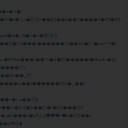
��J� (~j�,Q+��j��$��7����5�PD�99-
�Zj�*-s���;������7t� �AU�f~�ow>^*�!
���� |
Wї��Qx��_
�/