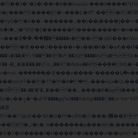
_;i�YyQ��6��~������_��}��j����]��>

~~A:N���.v�3��}�-?8�� ��4�x��2Q����Msq�vQv
�lK��~�]_�5�.�I��,��\o_|��4�hNdse��ϟS��ܷ��
�ܿ�����j�믯���o����^�����կ�n���������jv��
�*�uP����@[%0���h\&4@������}o^Vm^XX���F
�Q�瀞
�"�'F|�O��i���
ɱ|