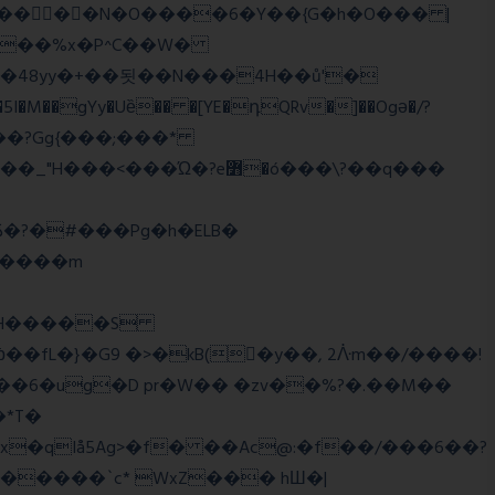
��o���?Gg{���;���*
q����m
�2�RH�����S
'��6�ug�D pr�W�� �zv��%?�.��M��
*T�
�qIå5Ag>�f� ��Ac@:�f��/���6��?