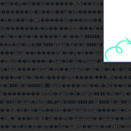
���|y���������_N $��!8w�//���[��}�
i������2<�2��3>��Η�Ņz������:��^����_��~�9_Oz�
�o�m��"x�۝(�����Żo���Wm)��_~�S� �������{z�on����}�����Q�z�y{����}|q��,e�ݷb�~|��?�]fŇo����ݗ����_���}��}
��/18�����r�{x�� ��\2.>~���Z��o�� �S�{-ٽn�;�'����o{�պ�-w/
��w�{9�>�:�����>��˫������j~Y��J�>���g�+���ׯ/W��/>]�ݼzN��Wʗ�6��>�?_} �s��GwW_�d���A��_. ��l�y
�x�ws�x�Eco�y��Z����>}Y*�vO�N�����Y{����Q����
���W^��e����qP,�h�غ�X�� ~� d����A�/iVi�Z>�'%��� ��=6��� p0��볋��:�5���OX�(��
�q~V(H��Rv���+�a{�8��@�%Q�����
$j�����m�d4��%P�l��R�Y��\*u�Mw
���el��O��H����mzݾ���1����4B����MY�m���]��e�7�Xaj׃�hg�wSwg9��wƗf��@�I�a�V����-v,5�Y���M��Ol�
׿���������0�6Z����:hA/I��s�2NF��kK� *������UZo���ח/�� ��.(��XD��3 ��=^�`dyg�� �b76P��A���G�Zx�]
T�������� GAA5̔�o1d�ӳ�G )��:��ℱ�o0�/�"����.
���J�q�ut5bQ��q�lǊ�R���Y����{�� ����l�
�'�.Ὰ .�3�+4�e��Mm��#D2v�����C
�C_�`���KOB`X���qU�T<�,�K��lo
��=�x�\n�/o�L'@��ȄH�7P_LH��m�a�2׀Ǫ�nO�p�-���t��Q9`�l����i� O���RE�J}Ve ���H�S)h]��BAq謪