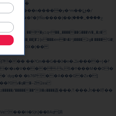
��
�/
^��� �Mf��
��˛��[�'2{x���ϰm�h�J^)����2g� ����'G�!ֻ
��?Cm��G��3�n�ݣv����=}�?
z�����/'�������*8�o����矗���;T:���ᒎt��吁��