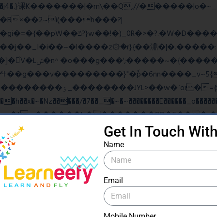
B×��2~i(���h���?|
�gi�=
�{��pW��ݿ?}w��!�)_0R�>�?.�W�D�����u���j�{o$A֏F�o�O��O�j�|
���_������竽
�ˋoi�={$�>_fG� ?
��x�~�Nz�����/�7��_�~�~��������E������_o�������
Get In Touch Wit
ow���N>糙
Name
Email
ۧ_>\��z�K{DQg�Ϯ��]u��3o�V~�/��@��?
Mobile Number