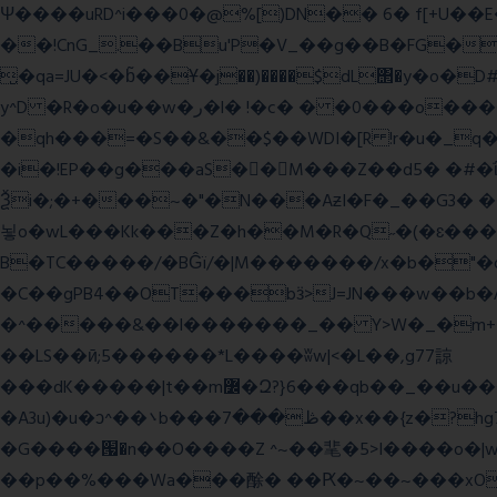
Ψ����uRD^i���0�@%[)DN�� 6� f[+U��
��!CnG_.��Bu'P�V_��g��B�FG��!A�>K���>
̮�qa=JU�<�b̃��Ұ�j��)����$dL΢�y�o
y^D �R�o�u��w�ر�l� !�c� � �0���o��������k��<����m
�qh���=�S��&��$��WDI�[R !r�u�_q�(���»J�I��mΑL
�i�!EP��g���aS��M���Z��d5� �#�ΐ��Y
Ѯi�;�+���~�"�N���AƶI�F�_��G3� 
뇧o�wL���Kk���Z�h��M�R�Q˶�(�ɛ���nn�k9:��%��G�߿�n^�;R�<����6���~Gc�(
B�TC�����/�BĜï/�|M�������/x�b�"�
�C��gPB4��OT���bӟ>J=JN���w��b�
�^�����&��l�������_�� Y>W�_�m+�������y�����$ߵ����#HVz7�
��LS��ӣ;5������*L����ʬw|<�L��,g77諒
���dK�����|t��m߼�Զ?}6���qb��_��u���~ f˛��j������WCcq~s������˽a��������<�;~y��,}
�A3u)�u�ͻ^��܌b���ڟ���7��x��{z�?hg7�&W�����%\�䶷�{�t���:z��3>j��/�>~�����x{�2>ξ�&��[C�ˮ�I���}
�G����՗�n��O����Z ^~��靟�5>I����o�|wx*�؎/����qy9
��p��%���Wa���酴� ��Ԗ�~��~���xOIŻ���Ko{W9v^^�ד��A�����(�