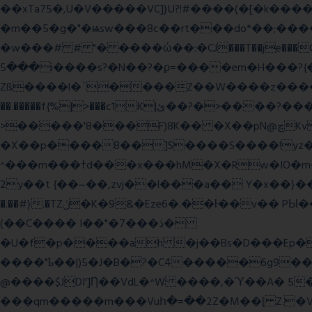
��xTa75�,U�V��
���VC]}U?!#��
��(�[�k����
�m��5�g�"�ѩsw���8c��rt���do*��;����c�#�޳�ͯ������=���7�sO{��ğPݿ�=�)zV�������Y4p�.�ϟ�
�w���# # "� ����ώ��:�CJ���T��je���C�
���5i����s?�N��?�ϼ=����em�H���?{�/�� �_<H��pC"P�{�_� �G0��gj�;����������-���i�i,�:?
Zß����l�`����Z��W����z����3c�Qt������ן��������|{�c:
��.�����f{%|>���c1K|ئ��?�>����?���m���|<�>~��|�}����i�������ѫ�V~��.x�� ,��
>�����'8���F)8K�� �X��pN@ڇKv�ܝ�2���Î;�+����gp88Ѓ��>$��g�� �D�N-~|
�X��p����8��]S����S����!yz�
^���m���ߙd���x���hM�X�Rw�IO�m���6�RL����U�T�j��;�h4:l�\n 6�����m�f�� ��K�4tg���N�\/뷆;�C�����~?
�.��#}.�TZݩ�K�9&�Eze6�.��ŀ��v�� PЫ�����g���ߒ�Fj��N.?�{��_�h���,��^��C�c�,'��ͦ�h�-����6�%?f��nO7 g�� �S���:K�.
(��C���� I��"�7 ���ڎ�
�U�f�p����ah �j��Bs�D���Ep�
����"ҍ��|)5�J�B�?�C4�����6g9����ozC��9����8��d��
@����$JDI']Ƞ��VdL�^W ����,�Ύ��A� 5
���qm�����m���Vuհ�=��2Z�M��ɭ Z.�V�