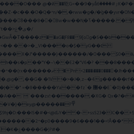
=��9�yǻٷ#����6K�P�<������; �\��=>� g�x��qrb���~א�
Nֻ�ߖ�����. �ў!��}|�D�Nqߖ���������-
�Τ����z��aG�|F8�� 9[og�S��b����s
�� ��>�_VI����o�$�yG��׆
����X�J"�����}������/�O��� $0�ӫ/
h��s�p��"Y�~\��E2�"V6�? ���8�����c�
l�P_}U}�7�[e�so`���m.�,�|
.@g� ,��G� �1V�>�J�,z~�4g�����rf�>
z`� ޶��E`�0}���1��6@a�Ȍ�r�4�^'g�&��yr}|
�A��``���zx!:������,�XG� Qx�
?�r
�}�ey@�����߾?��
������2^�p0����9�6���1��=!Ǎ��*J�
�G�)?#�