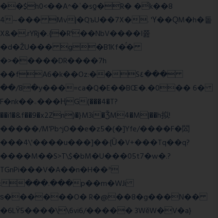
��$h0<��A^�ʿ�sƍ�R� �͗k��8
4~��� Mv|�QъU��7X�. 'Ү��ԚM�h�돝
X&�.rYRj�.{�R'��NbV����I쯆
�d�ŽU��� g�B1Kf�̈́�
�>�����DR����7h
��fA6�k�
�Oz:��S٤���
��/8�y���=ca�Q�E��BŒ�.�0�� 6�
F�nk��ۦ���ҢG(���4�T?
��i1�&f��9�x2Zn)�}M3i�ǮM4�M|��h拟!
�����/M'Pb^jO��e�z5�(�]Yfe/����F�閦
���4\'����u���]��{Ȕ�V+���Tq��q?
����M��S>T\$�bM�U���05t7�w�.?
TGnPi���V�A��n�H��ᐣ
:���.���p��m�WJi
ѕ������O� R�@��8�g���N��
�6LŸ5����\\6vi6/����� 3WěW�V�a}