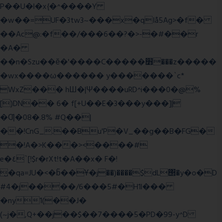
P��U�l�x{�^����Y
�w��=UF�3tw3~���x�qIå5Ag>�f�
��Ac@:�f��/���6��?�>-�#��r
�A�
��n�Szu��ӗ�'����C�����׻���z�����
�wx����ω������ y�������`c*
WxZ��� hШ�|Ψ����uRD^i���0�@%
[)DN�� 6� f[+U��E�3���y���]|
�Ƣ�08�.8% #Q��|
��!CnG_.��Bu'P�V_��g��B�FG�
�!A�>K���><����#
e�٤`[!$r�rXt!t�A��x� F�!
̮�qa=JU�<�b̃��Ұ�j��)����$dL΢�y�o�D
#4�j����/6���5#�H1l���
�ny1(��J�
(~j�,Q+��j��$��7����5�PD�99-y^D