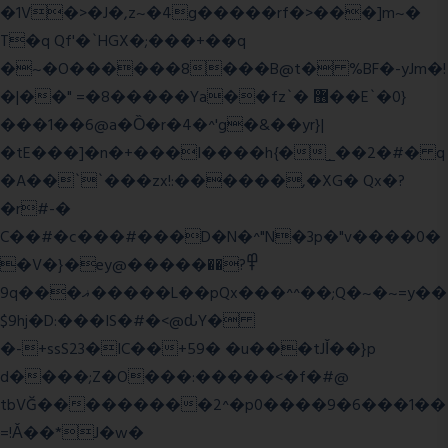
�1V�>�J�,z~�4g�����rf�>���]m~�
T�q Qf'�`HGX�;���+��q
�~�O������8���B@t� %BF�-yJm�!
�|��" =�8�����Ya��fz`� ޶��E`�0}
���1��6@a�Ȍ�r�4�^'g�&��yr}|
�tE���]�n�+���I����h{�_̣��2�#� q
�A��``���zx!:������,�XG� Qx�
?
�r#-�
C��#�c���#���D�N�^"N�3p�"v����0�
�V�}�ey@�����߾?��
9q���ޣ�����L��pQx���^^��;Q�~�~=y��
$9hj�D:���IS�#�<@ԃY�
�-+ssS23�IC��+59� �u���tJǏ��}p
d����;Z�O���:�����<�f�#@
tbVĞ���������2^�p0����9�6���1��
=!Ǎ��*J�w�