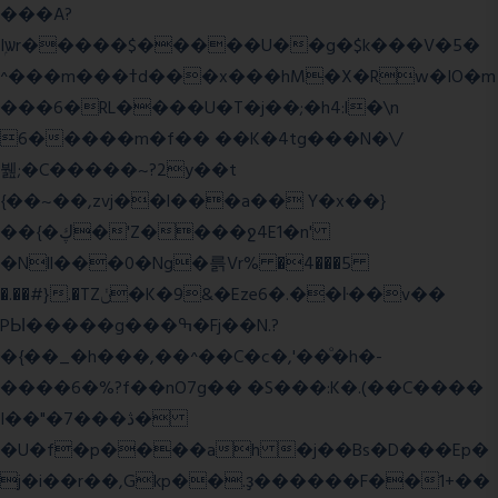
���A?
Iۭѡr�����$�����U��g�$k���V�5�
^���m���ߙd���x���hM�X�Rw�IO�m
���6�RL����U�T�j��;�h4:l�\n
6�����m�f�� ��K�4tg���N�\/
뷆;�C�����~?2y��t
{��~��,zvj��l���a�� Y�x��}
��{�ڮ�'Z����
ջ4E1�n'
�Nll���0�Ng�륽Vr% �4���5
�.��#}.�TZݩ�K�9&�Eze6�.��ŀ��v��
PЫ�����g���ߒ�Fj��N.?
�{��_�h���,��^��C�c�,'��ͦ�h�-
����6�%?f��nO7 g�� �S���:K�.(��C����
I��"�7 ���ڎ�
�U�f�p����ah �j��Bs�D���Ep�
j�i��r��,Gkp��.ҙ������F��1+��