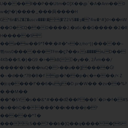
U����R��P��Utm�O]X��@`�A�Ann��0
w�͍P�'j��֛��_���䕟����H
G*6n�5Z�Z�uscv���t�|{�'Z2V5��:y�"4w�^#]σ<��nW
��O�CQ��O����2.�a6c��G����:�2�R
H�����S
��a�w��9*܂��ߌ�#�"=�z/no^}}�����~
쀢nxs0������TFm�ϛ7��x:s����ԋD��
4Kƀ��fL�}�G9 �>�kB(�ِy��, 2ᐿm��/
����!�V���nuQ�>��u��]|����Ġ!
�~�d��;"7B�B�f @�?��p�c�+���/< Z
�|cq����f'��6�ug�D pr�W�� �zv��%?
�.��M��
��*�5Y�s��&*#���ǆ��P��9`�J>�f�#S
�o��hQ�����"��r����ņ�?
�����*T�
���c5�� 7��b�]Q��q�����[5