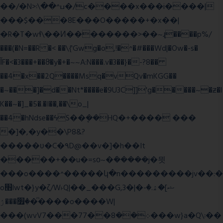
��/�N>ߎ^��\܃�/c����x���i����|
���$���ܿ8E���O�����+�x��|
�R�T�wɬ\� �И��������>��~ɻ����p%/
���(�N=��R �< ��\{'Gwg�o,!�^�#���Wd|�Ow�-s�
ĬF�<�3���+��8ͣ�y�+�~~A:N���.v�3��}�-?8��
��4�x��2Q����Msq�vQv�mKGG��
�~���]�d��Nt*����e�9U3C]]'g�����~�ƶ�l
K��~�]_�5�.�I��,��\o_|
��4�hNdse��ϟS��ܷ��HQ�+���� ���
�]�,�y��\P8&?
�����ʋ�C�۹D@��v�]�h��It
�����+��u�=sο~�ܿ�����j�믯
���o����^�����կ�n���������jv��:�
o׫lwt�}y�ζ/W˫Q|��_���G,3�|�ޝ]�ۿ.�-
�׿���ۯ�ͫ����o����W|
���(wvV܀��8��77���7���w}a�Q\܃��