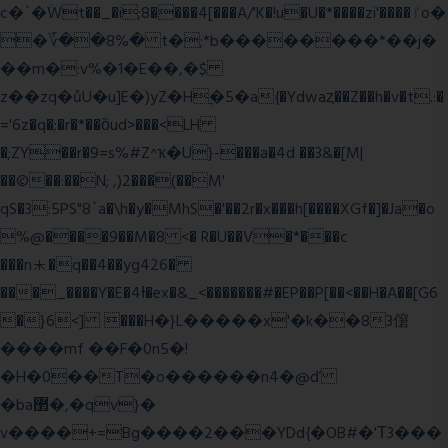
c�`�ۨWt��_�i;8����4[���A/'K�!u�U�*����zi'����ٵo�
�؆��8%� t�;*b��������*��j�
��m�:v%�1�E��,�$
z��zq�ůU�u]E�)yZ�Hׇ�5�a{�Ydwaȥ��Z��h�v�t.:�
='6z�q�;�r�*��ȍud>���<LH
�;ZY��r�9=s%#Z^ҡ�U}-���a�4d ��3&�[M|
��©��:��N; ,)2���(��M'
qS�3:5PS"8`a�\h�y�MhS�'��2r�x���h[����XGf�]�Ja�o
%@����9��M�8 <� R�U��V�*���c
���n⯸�q��4��yg426�
���_����Y�E�4Ɨ�ex�&_<�������#�EP��P[��<��H�A��[G6
�}6<] ���H�}L�����x'�k��83僒
����mf ��F�0n5�!
�H�0��T�o������n4�@ď
�ba޲�,�qv}�
v����+=Bg����2���YDd{�OB#�'Τ3���