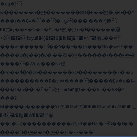
�uq�}
ֲw������b��������8O�E���,�b��*
���{��8v����+@���:���^)޾
���y��H�N�O�ףU�5� o�Ȉ������廻
+C����ŧ�cyu��4}����8{��r��]�,?��XNF��푺L��X
���v^�������כ��^��}5���N&�wGY��
����c�}��{�/�'��ZS�������{���?
�����Wow���N>糙
�^o��ߞ�'�zo�������xO��������7�.�o
����������R�v'W���������Ey�q�1~
���t�u��-�� o~u����{|ח֧�r��6z��68�?
���?
M����ݫ������Yb�O�v��D����ûw˯y��x7�����I_
�/��/��g��W��/��r?쵷
��]�~7߽����������Δ3;>R��H>,�G��ו�:�
���� `I���z���}?�~k���?