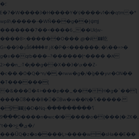
�؛
E�7�W����3�H����Y�\l����v1�i�qtm�°
wp8\�����-�WŇ���g��}ψɱ|
�������7��<���
�6_��Uk|w-
����8>:������O��� @�ӣ��䢀
G=��9�yǻٷ#����6K�P�<������; �\��=>�
g�x��qrb���~א� ����^|������?
2>��n_:T�j��g��X��3�\x��Z-
�c��.�O�Q�^n/�,�rww�g�/�ۧg��yvr�ON��
�T������(
�&����4>���p��_���H�g�`��ƪ
����8َ���8� �󳳦Bw�w��Nֻ�ߖ�����.
�ў!��}|�D�Nqߖ���������-
���9D����n�̶wc�l�֑����o�{���{�:ZK�,
't��>͍ى�ݝ�/
���ǙQ�z�o����Ļ>����w�sHa��E��