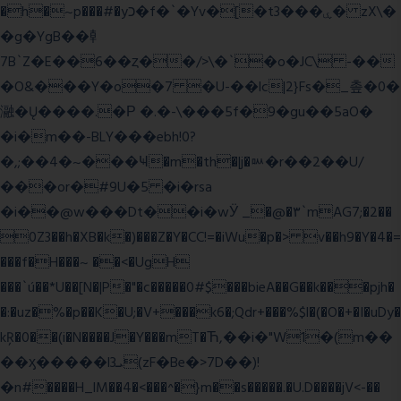
�h�~p���#�yכ�f�`�Yv�[�t3���ۑ� zX\�
�g�YgB��龺
7B`Z�E��6��ȥ��/>\�`�o�JC\ -��
�O&���Y�o�7 �U-��lc|2}Fs�_촢�0�
瀜�Ų����.�Ρ �.�-\���5f�9�gu��5aO�
�i�m��-BLY���ebh!0?
�,;��4�~���Ҹ�m�th�|j�ᇞ�r��2��U/
���or�#9U�5 �i�rsa
�i��@w���Dt��i�wӰ _�@�٣`mAG7;�2��
0Z3��h�XB�k�)���Z�Y�CC!=�iWu�p�> v��h9�Y�4�=
���f�H���~ ��<�UgH
���`ú��*U��[N�|P�"�c�����0#$���bieA��G��k���pjh�
�:�uz�%�p��K�U;�V+���k6�;Qdr+���%$l�(�O�+�I�uDy�
kŖ�0��(i�N����J�Y���mT�Ћ,��i�"W1�(m��
��ӽ�����l3ܝ(zF�Be�>7D��)!
�n#����H_lM��4�<���^�}m��s�����.�U.D����jV<-��