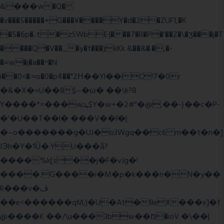
&���w�Q�
�v���5�����+G���¥����Y�d�2�ZUF1,�K
�5�6p�..t�zSWbE{���7�R�P�'��Z�\�ʒ���j�T
����Q�V��_�y�t���)kKk &��&�.�,�-
�=w�j�a��^�N
i��0<�:=o�0�p4��"2Η��Yl��lC!7�0r
�&�X�=U��8$~�ω� ��\k?8
Y����*=���wܛ$Y�w+�2#"�@,��-}��c�P-
�'�U��T��l� ���V��ľ�|
�~o�������g�UJ�o3Wgq��c6 m��t�n�]
IЭh�Y�1Ȕ�:YU���ǟ?
����%k[s��j�F�vJg�!
����.G����i�M�p�k���n�N�y��
R���v�ڤ
��e<������qM;)�U�At�8eX���x]�f
@����K ��/\u���3bw��מ�ioV �\��|