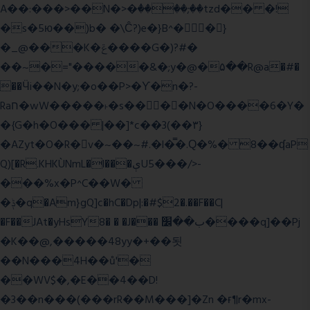
A��:���>��N�>�ٝ����;��tzd�� �!
�s�5ю��)b� �\Ĉ?)e�}B^��}
�_@���K�ݝ����G�)?#�
��~�="�����&�;y�@�۵��R@a�#�
��Ӵi��N�y;�o��P>�ϒ�n�?­
Raח�wW�����˫�s����N�O����6�Y�
�{G�h�O��� |��]*c��3(��٣}
�AZyt�O�R�v�~��~#.�l�̿�.Ԛ�%� 8��ʠaP
Q)[�R.KHKÙNmL�l���ېU5���/>-
���%x�P^C��W�
�ݙ�q�Am}gQ]c�hC�Dp|:�#$2�.��F��C|
�F��JAt�yHsY8� � �J��� ب��׼����q]��Pj
�K��@,�����48yy�+��됫
��N���4H��ů'�
��WV$�,�E��4��D!
�3��n���(���rR��M���]�Zn �ғ¶r�mx-