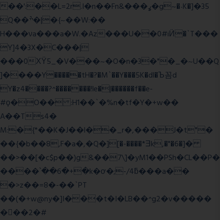
��':��L=2r.I�n��Fn&���ߩ�g~�˴K�]�35
Q��ׯ�|�{~��W:��
H���νa���a�W.�Az���U��0#iӤ�`T���
Y]4�3X�C���|
���0ХΫ5_�V���~�O�n�3�"�_�~U��Q
]����Y�����tH�?�M`��Y���5K�dl�Ъ꼼d
Y�z4����?^�������!le�|������f��e-
#ϙ�O�� :H1��`�%n�tf�Y�+w��
A��Ts4�
M:�{*��K�J��l��_r�,���J�t"�
��{�b��8,F�a�,�Q�][�-����*Ǝk,�"�6
�]�
��>��[�c$p��)g&��7\]�yM1��PSh�CL��P�
����՝��6�+�k�ơ�;-/4ƃ���a��
�>z��=8�-��`PT
��(�+w@ny�]I���t�I�LB��^g2�v�����
��ٕ�2�#