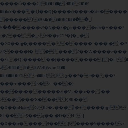
����ώ��:�CJ���T��je���C�1�?
���xϫ����:Џ��Q{����ǿ���s�ϰ=�����
�����l�85�r���G�C���ڵ��
���5i����s?�N��?�ϼ=����em�H���?
{�/�� �_<H��pC"P�{�_�
�G0��gj�;����������-���i�i,�:?
Zß����l�`����Z��W����z���
�3c�Qt������ן��������|{�c:�
a >�4��|��|�W>��wonf���
��.�����f{%|>���c1K|ئ��?�>����?
���m���|<�>~��|�}
����i�������ѫ�V~��.x�� ,��
>�����'8���F)8K��
�X��pN@ڇKv�ܝ�2���Î;�+����gp8
8Ѓ��>$��g�� �D�N-~|
�X��p����8��]S����S����!yz