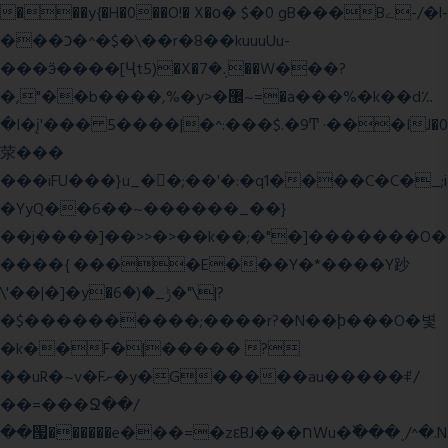
���y{�H�0��O!� X�о� $�0 gB���Bے-/�l-
���כ�^�$�\��r�8��kuuuUu-
���ӭ����[Ҷt5)�X�܉�7��W���?
�,"��b����,%�y>�޼~=�a���%�k��d؉
�I�į'��� 5����|�^:���$.�9Ͳ ·���IJ�0
荥���
���iFU���}u_�
�;��'�:�q1����C�C�_;i
�YyQ��6��~������_��}
��j����]��>>�>��k��;�"�]�������O�
����{ ����E���Y�*����Y䟞
\'��|�]�y�ݱ_�(�6�"\|?
�$����������;����r?�N��ϸ���O�볓
�k��F�|����� ?
��uR�~v�Fށ�y�G�����au�����ꑷ/
��=���Ջ��/
��՗������e���=�zεBJ���חWu�߰���˯/^�.N