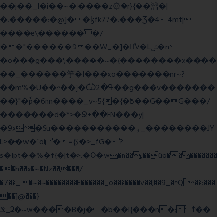
��j��_I�i��~�l����z۞�r}{��濎�|
�.�����:�@]��ɮfk77�.���Ʒ�4 4mt|
����e\�������/
��"������9��W_�]�ͮV�Lݽ�n^
�o���g���';�����~�{��������x����
��_������竽�I���xo�������nr~?
��m%�U��^��]�Ѿߟ�2��g���v�������
��}"�ٗp�6nn����_v~5{�{�߿��G��G���/
�������d�*>�Ջ+��FN���y|
�9x^�Su�����������ۏ_��������JY
L>��w�ˋoi�={$�>_fG� ?
s�Ipt��%�f{�|t�>:�ϴ�w�n��,��ûo���������
��h��x�~�Nz�����/
�7��_�~�~��������E������_o�������v��;��9_�^Q^��:���
��]@���}
ݏ_ʡ�~w����B�j��b��l{���n�;Ϯ��