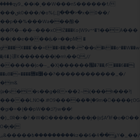
����qy9_��i�˻��W���n5������f/
���ٯk0���/�o%{߸[|���>�x�0��/
��p��%���Wa���酴�
��Ԗ�~��~���xOIŻ���Ko{W9v^^�ד��A���
��(��e����ܞ�>��pΜ �
g���X���ߴ��=E��>��އ��ן"��s�k��o^��W��w
�j4�.}课K�������|�m\��Q,//
������|o�~_�X|������՗�7��/F���6��|
��u8�=����߼�޾��?������������_�/
�m&
{a�s�i�s��g�B×��2~i(���h���?|
�����L.NO�.#O9�����ۙ�{�9m��ً���ӷOG
�gi�=
�{��pW��ݿ?}w��!
�)_0R�>�?.�W�D�����u���j�{o$A֏F�o�O��
O�j�|
߿�����&ۻ����ۛ�����kz��ۋ��4�6Y�_��/