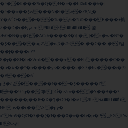
�^��R���?k�Q�:N�=��hXkiK��h�|
�^��b��$w���N�I�w�Z8Ɲ ͚�
Ŷ�įV`O���:��%�@�*ʊD���B���+櫥
Z��D�r�Fص m Iʶ���F.t��)����.�L뢅
Æi0�N�g�Q�ACch����8�\L�j]�=�w�N*�
�$��)��ag2\�nک�#<� ��C�� �IR얲
��|����eY?
8�j��8I�h�Vmk����m��Eh�����C��
�a�#��*�n����y<�)���s�X7�hv�J��i�[9
�A���6`
pǮ�ԡ(�����1��^�$�����I־
�E��Ϥ^g��'0|ꠓ[[4ΐ�>Zm���Y��B��?
������j��JF�X�ך�Ʊ0�I�мT2�>P̶S���t���ͩ�
NE]`is��(��\X�py�
x"HmS�QK1�3��(�1���0�v��b�p�P؃;EG�"w
�f&z@|