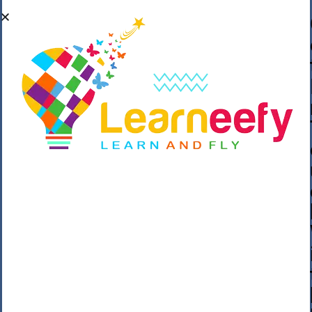
��o��C���ǡ���,����*�3��#eۧ_>\��z
�K{DQg�Ϯ��]u��3o�V~�/��@��??
����Y�]�s�n���s
h_��������/
����p��|
��^��������$��ٽ�P���~��4���Snn^
$ ����Ogy/|>ڿ|�I��'A�n��1�$�}
�__�ߝ�~�Α/'��8_@A�m~�Wѻ�ׯ�9|9+>�>�
=c"'��K���X�:��?j�ԫ��-
����������y���mK���?/
���|y���������_N $��!8w�//
���[��}��As���3�P�k��{_?
�_o�k�e����^8{��տ���޾���
i������2<�2��3>��Η�Ņz������:��^��
��_��~�9_Oz��9l�����O��Ż˗����
)�4޽��-����n�����y�^m��݆{ڧ�/
�o�m��"x�۝(�����Żo���Wm)��_~�S�