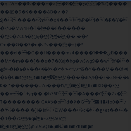
�q~V(H��Rv���+�a{�8��@�%Q����
��揎�9�ў����&B�v �?
$j�����m�d4��%P�l��R�Y�
�\*u�Mw4H�T���F������
�C�ZC0ʚ�kj�|?ͮ��� ��?
Cm��G��3�n�ݣv����=}�?
���el��O��H����mzݾ���1����4B���
�MY�m���]��e�7�Xaj׃�hg�wSwg9��wƗf��
@�I�a�V����-v,5�Y���M��Ol
�׿���������0�6Z����:hA/I��s�2NF��k
K� *������UZo���ח/�� ��.(��XD��3
��=^�`dyg�� �b76P��A���G�Zx�]
T�������� GAA5̔�o1d�ӳ�G )��:��ℱ�o0�/
�"����.�]I�1nDW���\c��ջ+et���
�ר��?Ov�q��~Z2ea
���J�q�ut5bQ��q�lǊ�R���Y����{��