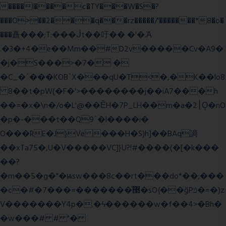
����l����c�TY���W�S�?
���O>��2���q���rz�����/'�������*8�o�
���矗���;T:���ᒎt��吁�� �'�.Ὰ
.�3�+4�e��Mm��#D2v�����Cv�A9�
�j�S���>�7� �
�C_�`���KOB`X���qU�T<�,�K��lo8
8��t�pW(�F�'>��������j��iA7���h
��=�x�\n�/o�L'@��ȄH�7P_LH��m�a�2׀Ǫ�nO
�p�-���t��Q9`�l����i�
O���RE�J}Ve ���H�S)h]��BAq謪
��xTa75�,U�V��
���VC]}U?!#��
��(�[�k���
��?
�m��5�g�"�ѩsw���8c��rt���do*��;���
�c�#�޳�ͯ������=���7�sO{��ğPݿ�=�)z
V�������Y4p�.�ϟ������w�f��4>�Bh�
�w���# # "�