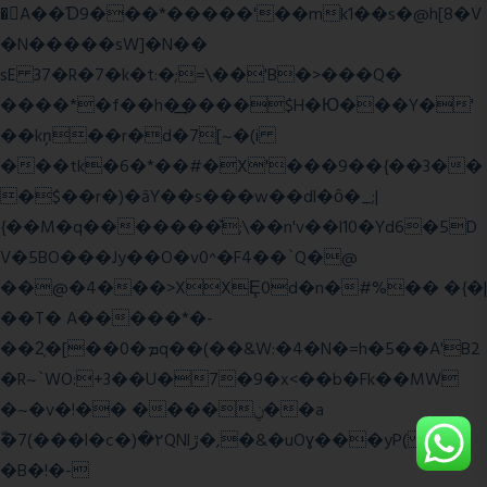
�A��Ɗ9���*�����'��mk1��s�@h[8�V
�N�����sW]�N��
sE 37�R�7�k�t:�;=\��'B�>���Q�
����*�f��h�͢����$H�Ю���Y�'
��kņ��r�d�7[~�(i
���tk�6�*��#�X'���9��{��3��
�$��r�)�āY��s���w��dl�ȏ�_;|
{��M�q�������̆;\��n'v��l10�Yd6�5D
V�5BO���Jy��O�v0^�F4��`Q�@
��@�4���>XXȨ0d�n�#%�� �{�|
��T� A�����*�-
��2͔�[��0�ܡq��(��&W:�4�N�=h�5��A'B2
�R~`WO:+3��U�7�9�x<��b�Fk��MW
�~�v�!�� ����ݧ��a
ّ�7(���l�c�)�۲QNlڙ�,�&�uOɣ���yP( z�D|
�B�!�-