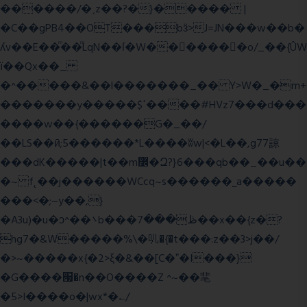
������/�˱z��?�}����� |
�C��gPB4��OT���bӟ>J=JN���w��b�
ʎv��E��ͫ��ͫLqN��ſ�W���ً����o/_��{ÛW
ї��Qx��_
�^�����&��l�������_�� Y>W�_�m+
�������y�����$ߵ����#HVz7���d���
����w��{������G�_��/
��LS��ӣ;5������*L����ʬw|<�L��,g77諒
���dK�����|t��m߼�Զ?}6���qb��_��u��
�~ f˛��j������WCcq~s������˽a�����
���<�;~y��,}
�A3u)�u�ͻ^��܌b���ڟ���7��x��{z�?
hg7�&W�����%\�䶷�{�t���:z��3>j��/
�>~�����x{�2>ξ�&��[C�ˮ�I���}
�G����՗�n��O����Z ^~��靟
�5>I����o�|wx*�؎/