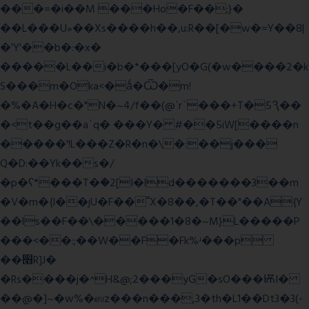
���=�i��M ���Ho�F��;}�
��L���U»��Xs����h��,u:R��[�w�=Y��8|
�'Y'��b�:�x�
�����L��i�b�*���[yO�G(�w����2�k
S���m�Oka<�ǻ�Ѿ�m!
�%�A�H�c�"N�~4/f��(@ʿr`���+T�5Ԇ��
�<t��g��a`q� ���Y� #��5iW[����n
�����'!L���Z�R�n�\�:��j���
Q�D:��Yk��s�/
�p�ʕ*���T�ؘ�2[I�ld�������3��m
�V�m�{I��jU�F��˭X�8��,�T��"��A{Y
��ls��F��\�����1�8�~M}L�����P
���<��:;��W��F�Fk%ʴ���p
��׫R]J�
�Rs����j�^H&@;2���yG�sO���ѬI�
��@�]~�w%�ஸz���n���,3�th�L1��Dt3�3(-