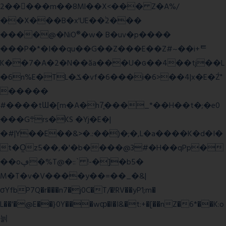
2�����m��8Ml��X<��� Z�A%/
��X���B�x'UE��֔2���
����@�NiO®�w� B�uv�p����
���P�*�I��qu��G��Z��� E��Z#~��i+ᄐ
K��7�A�2�N��ăa���U�ɢ��4��tj��L
�6n%E�TL�ݎ�vf�6���i�6>��4|x�E�Ź"
�����
#����tƜ�[m�A�h7̥���_*��H��t�;�e0
���G܊rs�֗KS �Yj�E�|
�#|Y��E��&>�.:��)�;�,L�a����K�d�I�
t�O͖z5��,�'�b����@3#�H��qPp�
��oڥ�%T@�::` !-�]�b5�
M�T�v�V����y��=��_�&|
σYfbP7Q�r���n7�j0C�T/�!RV��yP1;m�
L��'�@E��}0Y���wȹ�l�I&�t:+�[��nZ�6*��K:o
늵