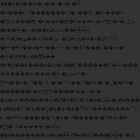
�R�o�u��w�ر�l� !�c� �
�0���o��������k��<����m
�qh���=�S��&��$��WDI�[R !r�u�_q
�(���»J�I��mΑLtbC��
��3�ߘ��>i7��yޠH�G�ٳN�=�<�$]
�i�!EP��g���aS��M���Z��d5�
�#�ΐ��YmÌ�棻k��
�f�y��&��l�a�M�4�j�ˎī������Zj�*-s���;
������7t� �AU�f~�ow>^*�!
Ѯi�;�+���~�"�N���AƶI�F�_��G3�
������n�Xn��;��"��#�/�
뇧o�wL���Kk���Z�h��M�R�Q˶�(�ɛ���
nn�k9:��%��G�߿�n^�;R�<����6���~
Gc�(Rw���r��*o�X������!�NNv4̙<�IG
B�TC�����/�BĜï/
�|M�������/x�b�"�o�Scf���[p�г�%;