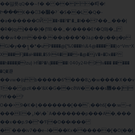
��Ϣ룟qQ��~f� � ��|�㽟�!
Ի���K��3ٓ�׸�?`�S��L�Q�-
�a������OЙ��<��?�":�_�I��7��_.���|
�R�|qy|���{�{11B;��_�\����Ef�Q8|i�_|
��w4�zm���.��q���"�3a.p��y��g�p
GJ�y��႑�*�uP����@[%0���h\&4@������}o^Vm^X
X���F]��aH���L�S9:4�l��=�@�jV�=�Dx��?
��h����|�!zu} H!Ī�P�i\{�����l 040y24H3lv��� �����
�Q�瀞
��vw�{qb�����6"���8ڻ�w����X��v
T�� @zK��'&K�G��cϑW����s޾��]|
?YF�� ?
O��>9�K�{;�������[��˝;��h6[��:w~e
���E�ۅl�\�`A�������p���A�,���
��x��p.9�"�'F|�O��i���
�`���iv7��e~l���Kx������[�O{��|