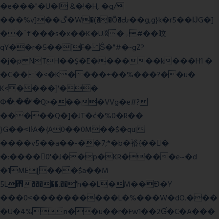
�e���"�U�ǀ &�!�H, �g/
���%v]��گ�W�(�̟�Õ�Ԃ��g,g}k�r5��ĲG�]
��`f'���s�x��K�U.ʬ�ۃ#��旼
qY��r�5��[F� Ŝ�"#�-gZ?
�j�p NTH��$�E������k���H1 �
�C�� �<�K����+��%���?��u�
K<����]'��
Փ�:��'�Q>����VVg�e#?
�����Q�]�JT�݁c�%0�R��
}G��˂IŀA�{A0��0M��$�qu|
����v5��a��-��7;*�b�裕{���ً
�:����0'�J��p�KR����e~�d
�1ME[���$a��M
5L΋�����.��'h��L�M��Ɖ�Y
���0˂����������L�%���W�dO.���
�U�4%n��u��r�Fw1��2Ɠ�C�A���