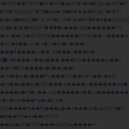
\�'��}Z�92�S�ܩBG�5I�M��gYy�Uȅ��
�[YE�դQRv�]��Ogə�/?|;���Z�^�C�-|�6]@`��c�
�aF�ac���.�}e��G`#�!c_W�Rv�#�Ѩ�9��k0c|
/��O�Ʋ�`��'16rؒ�:���o���?Gg{���;���*
�m~��;�Ƨ:N��������ٿ����m
�VϽ�8��~aT� 0� J/�9z�=�1��L!/
���Ǡ����zU��_"H���<���Ώ�?
e߻�ó���\?��q��� ���X�����g?��?
���ϊ7o����s�'Ĩ��g��}
�l��M�x���q���O��Od��?�#9}
���g������'9'����m������M8�
����n��~��~=g*�����9��Zq�������
ڏ�?�#���Pg�h�ELB�
Dj����%�����g�i�T���L8i�3@恄Z��
��Ҷ��f�eH��R U?
��pD�e����KdBq����m