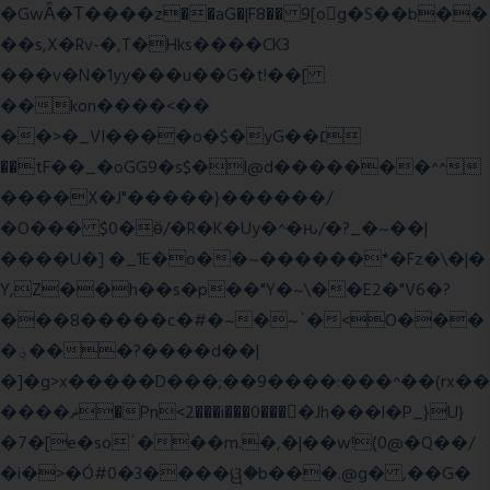
�GwǞ�Τ����z��aG�|F8�� 9[og�S��b��
��s,X�Rv-�,T�Hks����CK3
���v�N�1yy���u��G�t!��[
��kon����<��
��>�_VI����o�$�yG��׆
��tF��_�oGG9�s$�l@d�������^^
����X�J"�����}������/
�O��� $0�ӫ/�R�K�Uy�^�ԋ/�?_�~��|
����U�] �_1E�o��~������*�Fz�\�|�
Y,Z��h��s�p��"Y�~\��E2�"V6�?
���8�����c�#�~�~`�<O���
�؋���?����d��|
�]�g>x�����D���;��9����:���^��(rx��
����ޡ�Pn<2���i���0���𩆿�Jh���l�P_}U}
�7�[e�so`���m.�,�|��w!(0@�Q��/
�i�>�Ó#0�3����ୱ�b���.@g� ,��G�