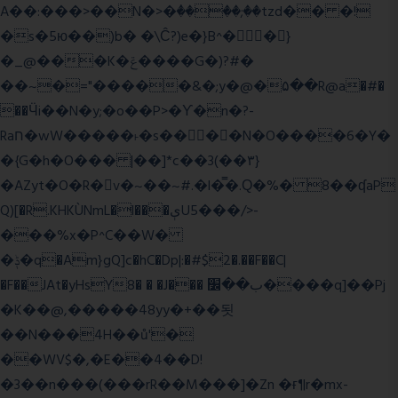
A��:���>��N�>�ٝ����;��tzd�� �!
�s�5ю��)b� �\Ĉ?)e�}B^��}
�_@���K�ݝ����G�)?#�
��~�="�����&�;y�@�۵��R@a�#�
��Ӵi��N�y;�o��P>�ϒ�n�?­
Raח�wW�����˫�s����N�O����6�Y�
�{G�h�O��� |��]*c��3(��٣}
�AZyt�O�R�v�~��~#.�l�̿�.Ԛ�%� 8��ʠaP
Q)[�R.KHKÙNmL�l���ېU5���/>-
���%x�P^C��W�
�ݙ�q�Am}gQ]c�hC�Dp|:�#$2�.��F��C|
�F��JAt�yHsY8� � �J��� ب��׼����q]��Pj
�K��@,�����48yy�+��됫
��N���4H��ů'�
��WV$�,�E��4��D!
�3��n���(���rR��M���]�Zn �ғ¶r�mx-