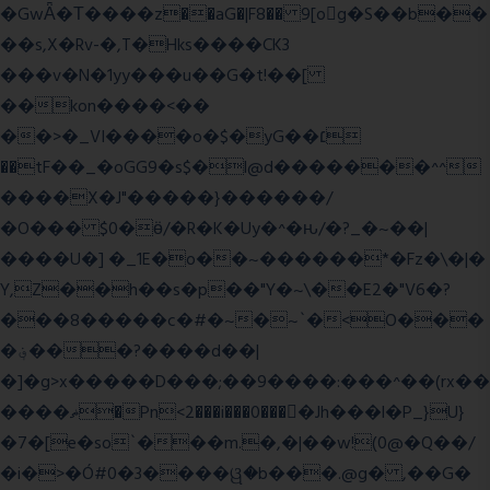
�GwǞ�Τ����z��aG�|F8�� 9[og�S��b��
��s,X�Rv-�,T�Hks����CK3
���v�N�1yy���u��G�t!��[
��kon����<��
��>�_VI����o�$�yG��׆
��tF��_�oGG9�s$�l@d�������^^
����X�J"�����}������/
�O��� $0�ӫ/�R�K�Uy�^�ԋ/�?_�~��|
����U�] �_1E�o��~������*�Fz�\�|�
Y,Z��h��s�p��"Y�~\��E2�"V6�?
���8�����c�#�~�~`�<O���
�؋���?����d��|
�]�g>x�����D���;��9����:���^��(rx��
����ޡ�Pn<2���i���0���𩆿�Jh���l�P_}U}
�7�[e�so`���m.�,�|��w!(0@�Q��/
�i�>�Ó#0�3����ୱ�b���.@g� ,��G�