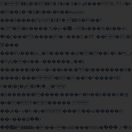
���y{�H�0��O!� X�о� $�0 gB���Bے-/�l-
���כ�^�$�\��r�8��kuuuUu-
���ӭ����[Ҷt5)�X�܉�7��W���?
�,"��b����,%�y>�޼~=�a���%�k��d؉
�I�į'��� 5����|�^:���$.�9Ͳ ·���IJ�0
荥���
���iFU���}u_�
�;��'�:�q1����C�C�_;i
�YyQ��6��~������_��}
��j����]��>>�>��k��;�"�]�������O�
����{ ����E���Y�*����Y䟞
\'��|�]�y�ݱ_�(�6�"\|?
�$����������;����r?�N��ϸ���O�볓
�k��F�|����� ?
��uR�~v�Fށ�y�G�����au�����ꑷ/
��=���Ջ��/
��՗������e���=�zεBJ���חWu�߰���˯/^�.N