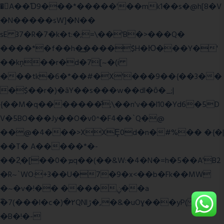
�A��Ɗ9���*�����'��mk1��s�@h[8�V
�N�����sW]�N��
sE 37�R�7�k�t:�;=\��'B�>���Q�
����*�f��h�͢����$H�Ю���Y�'
��kņ��r�d�7[~�(i
���tk�6�*��#�X'���9��{��3��
�$��r�)�āY��s���w��dl�ȏ�_;|
{��M�q�������̆;\��n'v��l10�Yd6�5D
V�5BO���Jy��O�v0^�F4��`Q�@
��@�4���>XXȨ0d�n�#%�� �{�|
��T� A�����*�-
��2͔�[��0�ܡq��(��&W:�4�N�=h�5��A'B2
�R~`WO:+3��U�7�9�x<��b�Fk��MW
�~�v�!�� ����ݧ��a
ّ�7(���l�c�)�۲QNlڙ�,�&�uOɣ���yP( z�D|
�B�!�-