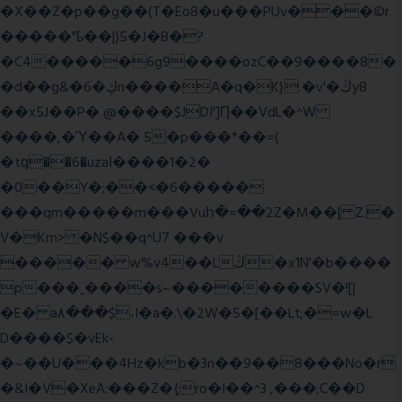
�X��Z�p��g��(T�Eo8�u���PUv���©r
�����"ҍ��|)5�J�B�?
�C4�����6g9����ozC��9����8�
�d��g&�6�ڮn����A�q�K}.�v'�ڭy8
��x5J��P� @����$JDI']Ƞ��VdL�^W
����,�Ύ��A� 5�p���*��=(
�tԛ��6�uzaІ����1�2�
�0��Y�;��<�6�����
���qm�����m���Vuհ�=��2Z�M��ɭ Z.�
V�Km> �N$��q^U7 �
��v
����� w%v4��Lڭ�x1N'�b����
p���˿����s~��������SV�![|
�E� a٨���$˖I�a�.\�2W�5�[��Lt;�=w�L
D����$�vEk-
�~��U���4Hz�kb�3n��9��8���No�r
�&I�V�XeA:���Z�{;ro�I��^3 ,���;C��D