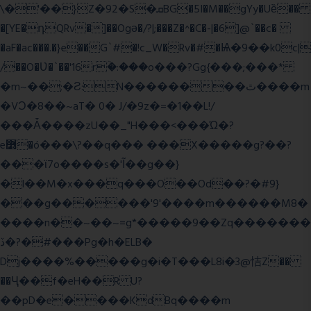
\�'��}Z�92�S�ܩBG�5I�M��gYy�Uȅ��
�[YE�դQRv�]��Ogə�/?|;���Z�^�C�-|�6]@`��c�
�aF�ac���.�}e��G`#�!c_W�Rv�#�Ѩ�9��k0c|
/��O�Ʋ�`��'16rؒ�:���o���?Gg{���;���*
�m~��;�Ƨ:N��������ٿ����m
�VϽ�8��~aT� 0� J/�9z�=�1��L!/
���Ǡ����zU��_"H���<���Ώ�?
e߻�ó���\?��q��� ���X�����g?��?
���ϊ7o����s�'Ĩ��g��}
�l��M�x���q���O��Od��?�#9}
���g������'9'����m������M8�
����n��~��~=g*�����9��Zq�������
ڏ�?�#���Pg�h�ELB�
Dj����%�����g�i�T���L8i�3@恄Z��
��Ҷ��f�eH��R U?
��pD�e����KdBq����m