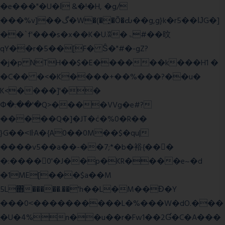
�e���"�U�ǀ &�!�H, �g/
���%v]��گ�W�(�̟�Õ�Ԃ��g,g}k�r5��ĲG�]
��`f'���s�x��K�U.ʬ�ۃ#��旼
qY��r�5��[F� Ŝ�"#�-gZ?
�j�p NTH��$�E������k���H1 �
�C�� �<�K����+��%���?��u�
K<����]'��
Փ�:��'�Q>����VVg�e#?
�����Q�]�JT�݁c�%0�R��
}G��˂IŀA�{A0��0M��$�qu|
����v5��a��-��7;*�b�裕{���ً
�:����0'�J��p�KR����e~�d
�1ME[���$a��M
5L΋�����.��'h��L�M��Ɖ�Y
���0˂����������L�%���W�dO.���
�U�4%n��u��r�Fw1��2Ɠ�C�A���