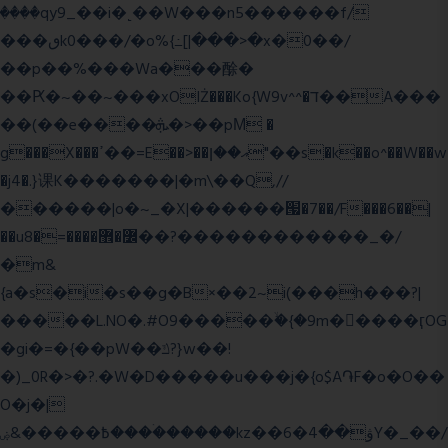
����qy9_��i�˻��W���n5������f/
���ٯk0���/�o%{߸[|���>�x�0��/
��p��%���Wa���酴�
��Ԗ�~��~���xOIŻ���Ko{W9v^^�ד��A���
��(��e����ܞ�>��pΜ �
g���X���ߴ��=E��>��އ��ן"��s�k��o^��W��w
�j4�.}课K�������|�m\��Q,//
������|o�~_�X|������՗�7��/F���6��|
��u8�=����߼�޾��?������������_�/
�m&
{a�s�i�s��g�B×��2~i(���h���?|
�����L.NO�.#O9�����ۙ�{�9m��ً���ӷOG
�gi�=
�{��pW��ݿ?}w��!
�)_0R�>�?.�W�D�����u���j�{o$A֏F�o�O��
O�j�|
߿�����&ۻ����ۛ�����kz��ۋ��4�6Y�_��/