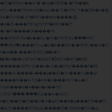
��$h0<��A^�ʿ�sƍ�R� �͗k��8
4~��� Mv|�QъU��7X�. 'Ү��ԚM�h�돝
X&�.rYRj�.{�R'��NbV����I쯆
�d�ŽU��� g�B1Kf�̈́�
�>�����DR����7h
��fA6�k�
�Oz:��S٤���
��/8�y���=ca�Q�E��BŒ�.�0�� 6�
F�nk��ۦ���ҢG(���4�T?
��i1�&f��9�x2Zn)�}M3i�ǮM4�M|��h拟!
�����/M'Pb^jO��e�z5�(�]Yfe/����F�閦
���4\'����u���]��{Ȕ�V+���Tq��q?
����M��S>T\$�bM�U���05t7�w�.?
TGnPi���V�A��n�H��ᐣ
:���.���p��m�WJi
ѕ������O� R�@��8�g���N��
�6LŸ5����\\6vi6/����� 3WěW�V�a}