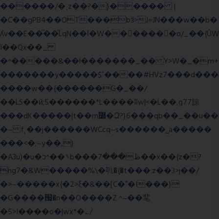
������/�˱z��?�}����� |
�C��gPB4��OT���bӟ>J=JN���w��b�
ʎv��E��ͫ��ͫLqN��ſ�W���ً����o/_��{ÛW
ї��Qx��_
�^�����&��l�������_�� Y>W�_�m+
�������y�����$ߵ����#HVz7���d���
����w��{������G�_��/
��LS��ӣ;5������*L����ʬw|<�L��,g77諒
���dK�����|t��m߼�Զ?}6���qb��_��u��
�~ f˛��j������WCcq~s������˽a�����
���<�;~y��,}
�A3u)�u�ͻ^��܌b���ڟ���7��x��{z�?
hg7�&W�����%\�䶷�{�t���:z��3>j��/
�>~�����x{�2>ξ�&��[C�ˮ�I���}
�G����՗�n��O����Z ^~��靟
�5>I����o�|wx*�؎/