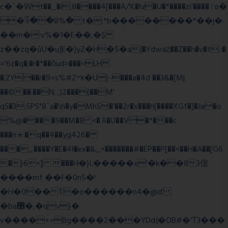
c�`�ۨWt��_�i;8����4[���A/'K�!u�U�*����zi'����ٵo�
�؆��8%� t�;*b��������*��j�
��m�:v%�1�E��,�$
z��zq�ůU�u]E�)yZ�Hׇ�5�a{�Ydwaȥ��Z��h�v�t.:�
='6z�q�;�r�*��ȍud>���<LH
�;ZY��r�9=s%#Z^ҡ�U}-���a�4d ��3&�[M|
��©��:��N; ,)2���(��M'
qS�3:5PS"8`a�\h�y�MhS�'��2r�x���h[����XGf�]�Ja�o
%@����9��M�8 <� R�U��V�*���c
���n⯸�q��4��yg426�
���_����Y�E�4Ɨ�ex�&_<�������#�EP��P[��<��H�A��[G6
�}6<] ���H�}L�����x'�k��83僒
����mf ��F�0n5�!
�H�0��T�o������n4�@ď
�ba޲�,�qv}�
v����+=Bg����2���YDd{�OB#�'Τ3���