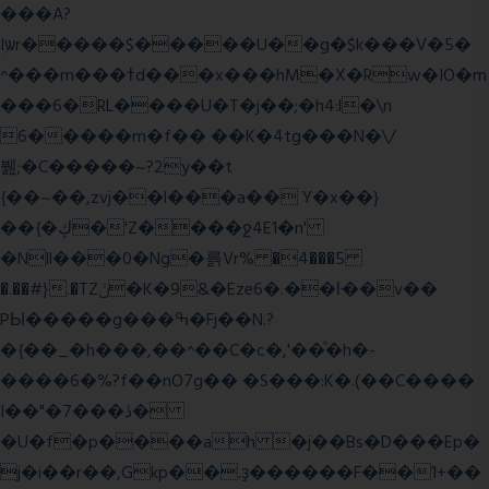
���A?
Iۭѡr�����$�����U��g�$k���V�5�
^���m���ߙd���x���hM�X�Rw�IO�m
���6�RL����U�T�j��;�h4:l�\n
6�����m�f�� ��K�4tg���N�\/
뷆;�C�����~?2y��t
{��~��,zvj��l���a�� Y�x��}
��{�ڮ�'Z����
ջ4E1�n'
�Nll���0�Ng�륽Vr% �4���5
�.��#}.�TZݩ�K�9&�Eze6�.��ŀ��v��
PЫ�����g���ߒ�Fj��N.?
�{��_�h���,��^��C�c�,'��ͦ�h�-
����6�%?f��nO7 g�� �S���:K�.(��C����
I��"�7 ���ڎ�
�U�f�p����ah �j��Bs�D���Ep�
j�i��r��,Gkp��.ҙ������F��1+��