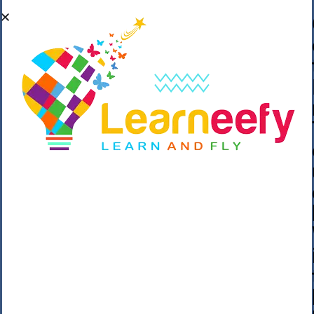
��o��C���ǡ���,����*�3��#eۧ_>\��z
�K{DQg�Ϯ��]u��3o�V~�/��@��??
����Y�]�s�n���s
h_��������/
����p��|
��^��������$��ٽ�P���~��4���Snn^
$ ����Ogy/|>ڿ|�I��'A�n��1�$�}
�__�ߝ�~�Α/'��8_@A�m~�Wѻ�ׯ�9|9+>�>�
=c"'��K���X�:��?j�ԫ��-
����������y���mK���?/
���|y���������_N $��!8w�//
���[��}��As���3�P�k��{_?
�_o�k�e����^8{��տ���޾���
i������2<�2��3>��Η�Ņz������:��^��
��_��~�9_Oz��9l�����O��Ż˗����
)�4޽��-����n�����y�^m��݆{ڧ�/
�o�m��"x�۝(�����Żo���Wm)��_~�S�