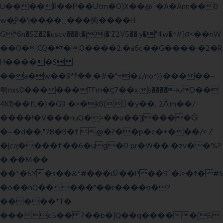
U����R��P��Utm�O]X��@`�A�Ann��0
w�͍P�'j��֛��_���䕟����H
G*6n�5Z�Z�uscv���t�|{�'Z2V5��:y�"4w�^#]σ<��nW
��O�CQ��O����2.�a6c��G����:�2�R
H�����S
��a�w��9*܂��ߌ�#�"=�z/no^}}�����~
쀢nxs0������TFm�ϛ7��x:s����ԋD��
4Kƀ��fL�}�G9 �>�kB(�ِy��, 2ᐿm��/
����!�V���nuQ�>��u��]|����Ġ!
�~�d��;"7B�B�f @�?��p�c�+���/< Z
�|cq����f'��6�ug�D pr�W�� �zv��%?
�.��M��
��*�5Y�s��&*#���ǆ��P��9`�J>�f�#S
�o��hQ�����"��r����ņ�?
�����*T�
���c5�� 7��b�]Q��q�����[5