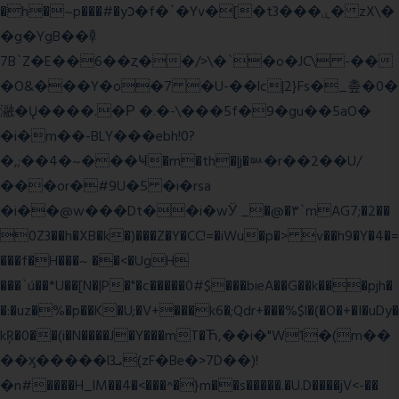
�h�~p���#�yכ�f�`�Yv�[�t3���ۑ� zX\�
�g�YgB��龺
7B`Z�E��6��ȥ��/>\�`�o�JC\ -��
�O&���Y�o�7 �U-��lc|2}Fs�_촢�0�
瀜�Ų����.�Ρ �.�-\���5f�9�gu��5aO�
�i�m��-BLY���ebh!0?
�,;��4�~���Ҹ�m�th�|j�ᇞ�r��2��U/
���or�#9U�5 �i�rsa
�i��@w���Dt��i�wӰ _�@�٣`mAG7;�2��
0Z3��h�XB�k�)���Z�Y�CC!=�iWu�p�> v��h9�Y�4�=
���f�H���~ ��<�UgH
���`ú��*U��[N�|P�"�c�����0#$���bieA��G��k���pjh�
�:�uz�%�p��K�U;�V+���k6�;Qdr+���%$l�(�O�+�I�uDy�
kŖ�0��(i�N����J�Y���mT�Ћ,��i�"W1�(m��
��ӽ�����l3ܝ(zF�Be�>7D��)!
�n#����H_lM��4�<���^�}m��s�����.�U.D����jV<-��