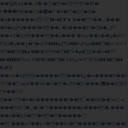
��Ϣ룟qQ��~f� � ��|�㽟�!
Ի���K��3ٓ�׸�?`�S��L�Q�-
�a������OЙ��<��?�":�_�I��7��_.���|
�R�|qy|���{�{11B;��_�\����Ef�Q8|i�_|
��w4�zm���.��q���"�3a.p��y��g�p
GJ�y��႑�*�uP����@[%0���h\&4@������}o^Vm^X
X���F]��aH���L�S9:4�l��=�@�jV�=�Dx��?
��h����|�!zu} H!Ī�P�i\{�����l 040y24H3lv��� �����
�Q�瀞
��vw�{qb�����6"���8ڻ�w����X��v
T�� @zK��'&K�G��cϑW����s޾��]|
?YF�� ?
O��>9�K�{;�������[��˝;��h6[��:w~e
���E�ۅl�\�`A�������p���A�,���
��x��p.9�"�'F|�O��i���
�`���iv7��e~l���Kx������[�O{��|