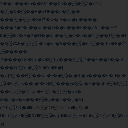
2�����m��8Ml��X<��� Z�A%/
��X���B�x'UE��֔2���
����@�NiO®�w� B�uv�p����
���P�*�I��qu��G��Z��� E��Z#~��i+ᄐ
K��7�A�2�N��ăa���U�ɢ��4��tj��L
�6n%E�TL�ݎ�vf�6���i�6>��4|x�E�Ź"
�����
#����tƜ�[m�A�h7̥���_*��H��t�;�e0
���G܊rs�֗KS �Yj�E�|
�#|Y��E��&>�.:��)�;�,L�a����K�d�I�
t�O͖z5��,�'�b����@3#�H��qPp�
��oڥ�%T@�::` !-�]�b5�
M�T�v�V����y��=��_�&|
σYfbP7Q�r���n7�j0C�T/�!RV��yP1;m�
L��'�@E��}0Y���wȹ�l�I&�t:+�[��nZ�6*��K:o
늵