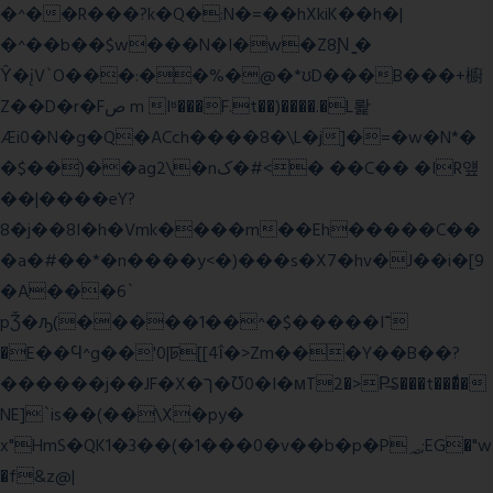
�^��R���?k�Q�:N�=��hXkiK��h�|
�^��b��$w���N�I�w�Z8Ɲ ͚�
Ŷ�įV`O���:��%�@�*ʊD���B���+櫥
Z��D�r�Fص m Iʶ���F.t��)����.�L뢅
Æi0�N�g�Q�ACch����8�\L�j]�=�w�N*�
�$��)��ag2\�nک�#<� ��C�� �IR얲
��|����eY?
8�j��8I�h�Vmk����m��Eh�����C��
�a�#��*�n����y<�)���s�X7�hv�J��i�[9
�A���6`
pǮ�ԡ(�����1��^�$�����I־
�E��Ϥ^g��'0|ꠓ[[4ΐ�>Zm���Y��B��?
������j��JF�X�ך�Ʊ0�I�мT2�>P̶S���t���ͩ�
NE]`is��(��\X�py�
x"HmS�QK1�3��(�1���0�v��b�p�P؃;EG�"w
�f&z@|