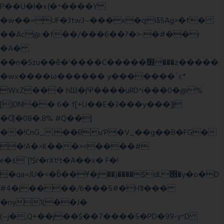
P��U�l�x{�^����Y
�w��=UF�3tw3~���x�qIå5Ag>�f�
��Ac@:�f��/���6��?�>-�#��r
�A�
��n�Szu��ӗ�'����C�����׻���z�����
�wx����ω������ y�������`c*
WxZ��� hШ�|Ψ����uRD^i���0�@%
[)DN�� 6� f[+U��E�3���y���]|
�Ƣ�08�.8% #Q��|
��!CnG_.��Bu'P�V_��g��B�FG�
�!A�>K���><����#
e�٤`[!$r�rXt!t�A��x� F�!
̮�qa=JU�<�b̃��Ұ�j��)����$dL΢�y�o�D
#4�j����/6���5#�H1l���
�ny1(��J�
(~j�,Q+��j��$��7����5�PD�99-y^D