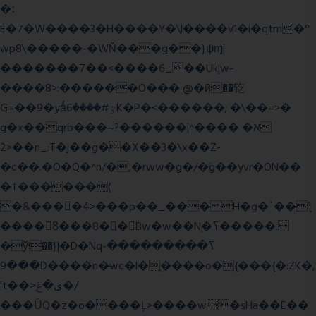
�؛
E�7�W����3�H����Y�\l����v1�i�qtm�°
wp8\�����-�WŇ���g��}ψɱ|
�������7��<���
�6_��Uk|w-
����8>:������O��� @�ӣ��䢀
G=��9�yǻٷ#����6K�P�<������; �\��=>�
g�x��qrb���~א� ����^|������?
2>��n_:T�j��g��X��3�\x��Z-
�c��.�O�Q�^n/�,�rww�g�/�ۧg��yvr�ON��
�T������(
�&����4>���p��_���H�g�`��ƪ
����8َ���8� �󳳦Bw�w��Nֻ�ߖ�����.
�ў!��}|�D�Nqߖ���������-
���9D����n�̶wc�l�֑����o�{���{�:ZK�,
't��>͍ى�ݝ�/
���ǙQ�z�o����Ļ>����w�sHa��E��