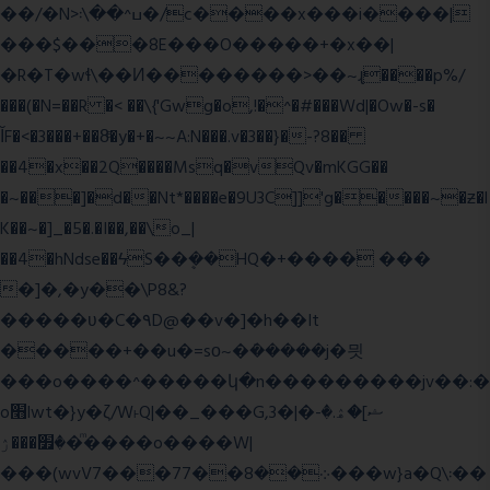
��/�N>ߎ^��\܃�/c����x���i����|
���$���ܿ8E���O�����+�x��|
�R�T�wɬ\� �И��������>��~ɻ����p%/
���(�N=��R �< ��\{'Gwg�o,!�^�#���Wd|�Ow�-s�
ĬF�<�3���+��8ͣ�y�+�~~A:N���.v�3��}�-?8��
��4�x��2Q����Msq�vQv�mKGG��
�~���]�d��Nt*����e�9U3C]]'g�����~�ƶ�l
K��~�]_�5�.�I��,��\o_|
��4�hNdse��ϟS��ܷ��HQ�+���� ���
�]�,�y��\P8&?
�����ʋ�C�۹D@��v�]�h��It
�����+��u�=sο~�ܿ�����j�믯
���o����^�����կ�n���������jv��:�
o׫lwt�}y�ζ/W˫Q|��_���G,3�|�ޝ]�ۿ.�-
�׿���ۯ�ͫ����o����W|
���(wvV܀��8��77���7���w}a�Q\܃��