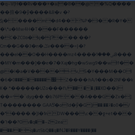
�q~V(H��Rv���+�a{�8��@�%Q����
��揎�9�ў����&B�v �?
$j�����m�d4��%P�l��R�Y�
�\*u�Mw4H�T���F������
�C�ZC0ʚ�kj�|?ͮ��� ��?
Cm��G��3�n�ݣv����=}�?
���el��O��H����mzݾ���1����4B���
�MY�m���]��e�7�Xaj׃�hg�wSwg9��wƗf��
@�I�a�V����-v,5�Y���M��Ol
�׿���������0�6Z����:hA/I��s�2NF��k
K� *������UZo���ח/�� ��.(��XD��3
��=^�`dyg�� �b76P��A���G�Zx�]
T�������� GAA5̔�o1d�ӳ�G )��:��ℱ�o0�/
�"����.�]I�1nDW���\c��ջ+et���
�ר��?Ov�q��~Z2ea
���J�q�ut5bQ��q�lǊ�R���Y����{��