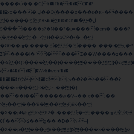
����ώ��:�CJ���T��je���C�1�?
���xϫ����:Џ��Q{����ǿ���s�ϰ=�����
�����l�85�r���G�C���ڵ��
���5i����s?�N��?�ϼ=����em�H���?
{�/�� �_<H��pC"P�{�_�
�G0��gj�;����������-���i�i,�:?
Zß����l�`����Z��W����z���
�3c�Qt������ן��������|{�c:�
a >�4��|��|�W>��wonf���
��.�����f{%|>���c1K|ئ��?�>����?
���m���|<�>~��|�}
����i�������ѫ�V~��.x�� ,��
>�����'8���F)8K��
�X��pN@ڇKv�ܝ�2���Î;�+����gp8
8Ѓ��>$��g�� �D�N-~|
�X��p����8��]S����S����!yz