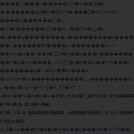
��j��_I�i��~�l����z۞�r}{��濎�|
�.�����:�@]��ɮfk77�.���Ʒ�4 4mt|
����e\�������/
��"������9��W_�]�ͮV�Lݽ�n^
�o���g���';�����~�{��������x����
��_������竽�I���xo�������nr~?
��m%�U��^��]�Ѿߟ�2��g���v�������
��}"�ٗp�6nn����_v~5{�{�߿��G��G���/
�������d�*>�Ջ+��FN���y|
�9x^�Su�����������ۏ_��������JY
L>��w�ˋoi�={$�>_fG� ?
s�Ipt��%�f{�|t�>:�ϴ�w�n��,��ûo���������
��h��x�~�Nz�����/
�7��_�~�~��������E������_o�������v��;��9_�^Q^��:���
��]@���}
ݏ_ʡ�~w����B�j��b��l{���n�;Ϯ��