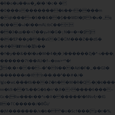
�R�o�u��w�ر�l� !�c� �
�0���o��������k��<����m
�qh���=�S��&��$��WDI�[R !r�u�_q
�(���»J�I��mΑLtbC��
��3�ߘ��>i7��yޠH�G�ٳN�=�<�$]
�i�!EP��g���aS��M���Z��d5�
�#�ΐ��YmÌ�棻k��
�f�y��&��l�a�M�4�j�ˎī������Zj�*-s���;
������7t� �AU�f~�ow>^*�!
Ѯi�;�+���~�"�N���AƶI�F�_��G3�
������n�Xn��;��"��#�/�
뇧o�wL���Kk���Z�h��M�R�Q˶�(�ɛ���
nn�k9:��%��G�߿�n^�;R�<����6���~
Gc�(Rw���r��*o�X������!�NNv4̙<�IG
B�TC�����/�BĜï/
�|M�������/x�b�"�o�Scf���[p�г�%;