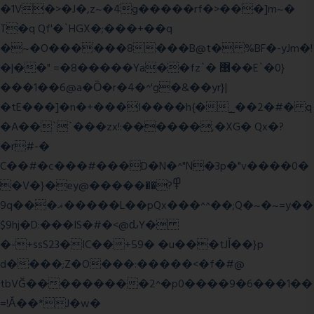
�1V�>�J�,z~�4g�����rf�>���]m~�
T�q Qf'�`HGX�;���+��q
�~�O������8���B@t� %BF�-yJm�!
�|��" =�8�����Ya��fz`� ޶��E`�0}
���1��6@a�Ȍ�r�4�^'g�&��yr}|
�tE���]�n�+���I����h{�_̣��2�#� q
�A��``���zx!:������,�XG� Qx�
?
�r#-�
C��#�c���#���D�N�^"N�3p�"v����0�
�V�}�ey@�����߾?��
9q���ޣ�����L��pQx���^^��;Q�~�~=y��
$9hj�D:���IS�#�<@ԃY�
�-+ssS23�IC��+59� �u���tJǏ��}p
d����;Z�O���:�����<�f�#@
tbVĞ���������2^�p0����9�6���1��
=!Ǎ��*J�w�