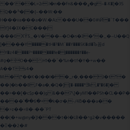
��':��L=2r.I�n��Fn&���ߩ�g~�˴K�]�35
Q��ׯ�|�{~��W:��
H���νa���a�W.�Az���U��0#iӤ�`T���
Y]4�3X�C���|
���0ХΫ5_�V���~�O�n�3�"�_�~U��Q
]����Y�����tH�?�M`��Y���5K�dl�Ъ꼼d
Y�z4����?^�������!le�|������f��e-
#ϙ�O�� :H1��`�%n�tf�Y�+w��
A��Ts4�
M:�{*��K�J��l��_r�,���J�t"�
��{�b��8,F�a�,�Q�][�-����*Ǝk,�"�6
�]�
��>��[�c$p��)g&��7\]�yM1��PSh�CL��P�
����՝��6�+�k�ơ�;-/4ƃ���a��
�>z��=8�-��`PT
��(�+w@ny�]I���t�I�LB��^g2�v�����
��ٕ�2�#