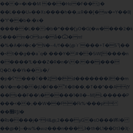
���=�i��M ���Ho�F��;}�
��L���U»��Xs����h��,u:R��[�w�=Y��8|
�'Y'��b�:�x�
�����L��i�b�*���[yO�G(�w����2�k
S���m�Oka<�ǻ�Ѿ�m!
�%�A�H�c�"N�~4/f��(@ʿr`���+T�5Ԇ��
�<t��g��a`q� ���Y� #��5iW[����n
�����'!L���Z�R�n�\�:��j���
Q�D:��Yk��s�/
�p�ʕ*���T�ؘ�2[I�ld�������3��m
�V�m�{I��jU�F��˭X�8��,�T��"��A{Y
��ls��F��\�����1�8�~M}L�����P
���<��:;��W��F�Fk%ʴ���p
��׫R]J�
�Rs����j�^H&@;2���yG�sO���ѬI�
��@�]~�w%�ஸz���n���,3�th�L1��Dt3�3(-