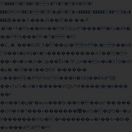
����l����c�TY���W�S�?
���O>��2���q���rz�����/'�������*8�o�
���矗���;T:���ᒎt��吁�� �'�.Ὰ
.�3�+4�e��Mm��#D2v�����Cv�A9�
�j�S���>�7� �
�C_�`���KOB`X���qU�T<�,�K��lo8
8��t�pW(�F�'>��������j��iA7���h
��=�x�\n�/o�L'@��ȄH�7P_LH��m�a�2׀Ǫ�nO
�p�-���t��Q9`�l����i�
O���RE�J}Ve ���H�S)h]��BAq謪
��xTa75�,U�V��
���VC]}U?!#��
��(�[�k���
��?
�m��5�g�"�ѩsw���8c��rt���do*��;���
�c�#�޳�ͯ������=���7�sO{��ğPݿ�=�)z
V�������Y4p�.�ϟ������w�f��4>�Bh�
�w���# # "�