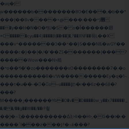
�uq�}
ֲw������b��������8O�E���,�b��*
���{��8v����+@���:���^)޾
���y��H�N�O�ףU�5� o�Ȉ������廻
+C����ŧ�cyu��4}����8{��r��]�,?��XNF��푺L��X
���v^�������כ��^��}5���N&�wGY��
����c�}��{�/�'��ZS�������{���?
�����Wow���N>糙
�^o��ߞ�'�zo�������xO��������7�.�o
����������R�v'W���������Ey�q�1~
���t�u��-�� o~u����{|ח֧�r��6z��68�?
���?
M����ݫ������Yb�O�v��D����ûw˯y��x7�����I_
�/��/��g��W��/��r?쵷
��]�~7߽����������Δ3;>R��H>,�G��ו�:�
���� `I���z���}?�~k���?