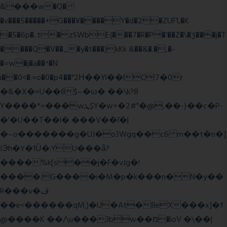
&���w�Q�
�v���5�����+G���¥����Y�d�2�ZUF1,�K
�5�6p�..t�zSWbE{���7�R�P�'��Z�\�ʒ���j�T
����Q�V��_�y�t���)kKk &��&�.�,�-
�=w�j�a��^�N
i��0<�:=o�0�p4��"2Η��Yl��lC!7�0r
�&�X�=U��8$~�ω� ��\k?8
Y����*=���wܛ$Y�w+�2#"�@,��-}��c�P-
�'�U��T��l� ���V��ľ�|
�~o�������g�UJ�o3Wgq��c6 m��t�n�]
IЭh�Y�1Ȕ�:YU���ǟ?
����%k[s��j�F�vJg�!
����.G����i�M�p�k���n�N�y��
R���v�ڤ
��e<������qM;)�U�At�8eX���x]�f
@����K ��/\u���3bw��מ�ioV �\��|