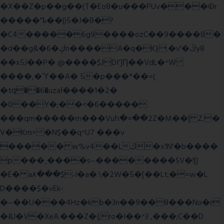
�X��Z�p��g��(T�Eo8�u���PUv���©r
�����"ҍ��|)5�J�B�?
�C4�����6g9����ozC��9����8�
�d��g&�6�ڮn����A�q�K}.�v'�ڭy8
��x5J��P� @����$JDI']Ƞ��VdL�^W
����,�Ύ��A� 5�p���*��=(
�tԛ��6�uzaІ����1�2�
�0��Y�;��<�6�����
���qm�����m���Vuհ�=��2Z�M��ɭ Z.�
V�Km> �N$��q^U7 �
��v
����� w%v4��Lڭ�x1N'�b����
p���˿����s~��������SV�![|
�E� a٨���$˖I�a�.\�2W�5�[��Lt;�=w�L
D����$�vEk-
�~��U���4Hz�kb�3n��9��8���No�r
�&I�V�XeA:���Z�{;ro�I��^3 ,���;C��D