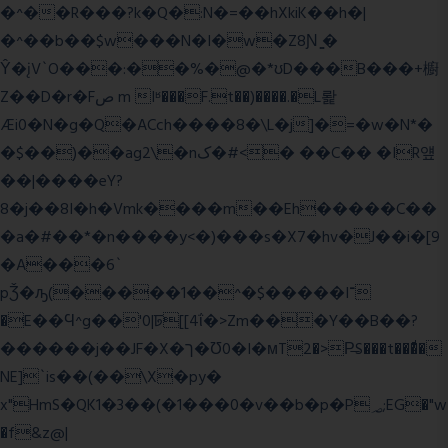
�^��R���?k�Q�:N�=��hXkiK��h�|
�^��b��$w���N�I�w�Z8Ɲ ͚�
Ŷ�įV`O���:��%�@�*ʊD���B���+櫥
Z��D�r�Fص m Iʶ���F.t��)����.�L뢅
Æi0�N�g�Q�ACch����8�\L�j]�=�w�N*�
�$��)��ag2\�nک�#<� ��C�� �IR얲
��|����eY?
8�j��8I�h�Vmk����m��Eh�����C��
�a�#��*�n����y<�)���s�X7�hv�J��i�[9
�A���6`
pǮ�ԡ(�����1��^�$�����I־
�E��Ϥ^g��'0|ꠓ[[4ΐ�>Zm���Y��B��?
������j��JF�X�ך�Ʊ0�I�мT2�>P̶S���t���ͩ�
NE]`is��(��\X�py�
x"HmS�QK1�3��(�1���0�v��b�p�P؃;EG�"w
�f&z@|