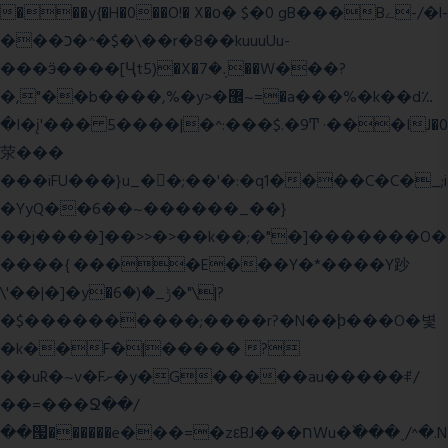
���y{�H�0��O!� X�о� $�0 gB���Bے-/�l-
���כ�^�$�\��r�8��kuuuUu-
���ӭ����[Ҷt5)�X�܉�7��W���?
�,"��b����,%�y>�޼~=�a���%�k��d؉
�I�į'��� 5����|�^:���$.�9Ͳ ·���IJ�0
荥���
���iFU���}u_�
�;��'�:�q1����C�C�_;i
�YyQ��6��~������_��}
��j����]��>>�>��k��;�"�]�������O�
����{ ����E���Y�*����Y䟞
\'��|�]�y�ݱ_�(�6�"\|?
�$����������;����r?�N��ϸ���O�볓
�k��F�|����� ?
��uR�~v�Fށ�y�G�����au�����ꑷ/
��=���Ջ��/
��՗������e���=�zεBJ���חWu�߰���˯/^�.N