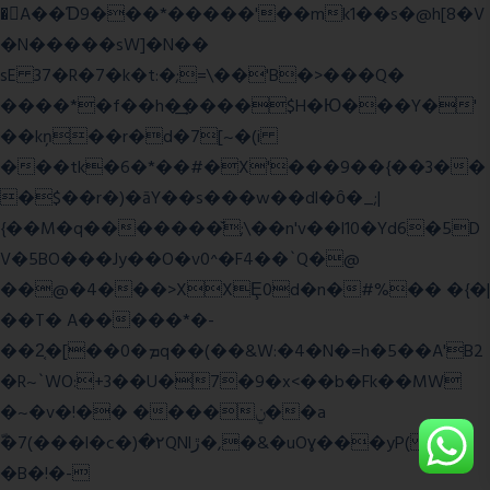
�A��Ɗ9���*�����'��mk1��s�@h[8�V
�N�����sW]�N��
sE 37�R�7�k�t:�;=\��'B�>���Q�
����*�f��h�͢����$H�Ю���Y�'
��kņ��r�d�7[~�(i
���tk�6�*��#�X'���9��{��3��
�$��r�)�āY��s���w��dl�ȏ�_;|
{��M�q�������̆;\��n'v��l10�Yd6�5D
V�5BO���Jy��O�v0^�F4��`Q�@
��@�4���>XXȨ0d�n�#%�� �{�|
��T� A�����*�-
��2͔�[��0�ܡq��(��&W:�4�N�=h�5��A'B2
�R~`WO:+3��U�7�9�x<��b�Fk��MW
�~�v�!�� ����ݧ��a
ّ�7(���l�c�)�۲QNlڙ�,�&�uOɣ���yP( z�D|
�B�!�-