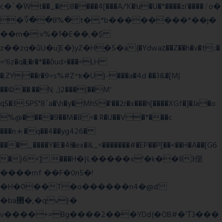
c�`�ۨWt��_�i;8����4[���A/'K�!u�U�*����zi'����ٵo�
�؆��8%� t�;*b��������*��j�
��m�:v%�1�E��,�$
z��zq�ůU�u]E�)yZ�Hׇ�5�a{�Ydwaȥ��Z��h�v�t.:�
='6z�q�;�r�*��ȍud>���<LH
�;ZY��r�9=s%#Z^ҡ�U}-���a�4d ��3&�[M|
��©��:��N; ,)2���(��M'
qS�3:5PS"8`a�\h�y�MhS�'��2r�x���h[����XGf�]�Ja�o
%@����9��M�8 <� R�U��V�*���c
���n⯸�q��4��yg426�
���_����Y�E�4Ɨ�ex�&_<�������#�EP��P[��<��H�A��[G6
�}6<] ���H�}L�����x'�k��83僒
����mf ��F�0n5�!
�H�0��T�o������n4�@ď
�ba޲�,�qv}�
v����+=Bg����2���YDd{�OB#�'Τ3���