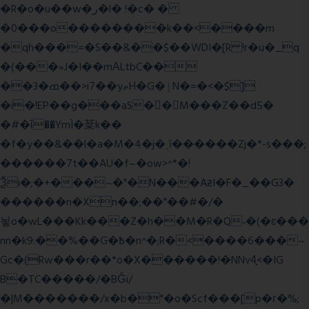
�R�o�u��w�ر�l� !�c� �
�0���o��������k��<����m
�qh���=�S��&��$��WDI�[R !r�u�_q
�(���»J�I��mΑLtbC��
��3�ߘ��>i7��yޠH�G�ٳN�=�<�$]
�i�!EP��g���aS��M���Z��d5�
�#�ΐ��YmÌ�棻k��
�f�y��&��l�a�M�4�j�ˎī������Zj�*-s���;
������7t� �AU�f~�ow>^*�!
Ѯi�;�+���~�"�N���AƶI�F�_��G3�
������n�Xn��;��"��#�/�
뇧o�wL���Kk���Z�h��M�R�Q˶�(�ɛ���
nn�k9:��%��G�߿�n^�;R�<����6���~
Gc�(Rw���r��*o�X������!�NNv4̙<�IG
B�TC�����/�BĜï/
�|M�������/x�b�"�o�Scf���[p�г�%;