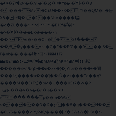
��$h0<��A^�ʿ�sƍ�R� �͗k��8
4~��� Mv|�QъU��7X�. 'Ү��ԚM�h�돝
X&�.rYRj�.{�R'��NbV����I쯆
�d�ŽU��� g�B1Kf�̈́�
�>�����DR����7h
��fA6�k�
�Oz:��S٤���
��/8�y���=ca�Q�E��BŒ�.�0�� 6�
F�nk��ۦ���ҢG(���4�T?
��i1�&f��9�x2Zn)�}M3i�ǮM4�M|��h拟!
�����/M'Pb^jO��e�z5�(�]Yfe/����F�閦
���4\'����u���]��{Ȕ�V+���Tq��q?
����M��S>T\$�bM�U���05t7�w�.?
TGnPi���V�A��n�H��ᐣ
:���.���p��m�WJi
ѕ������O� R�@��8�g���N��
�6LŸ5����\\6vi6/����� 3WěW�V�a}