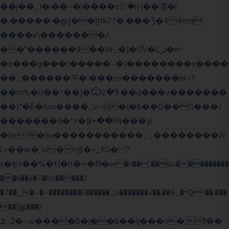
��j��_I�i��~�l����z۞�r}{��濎�|
�.�����:�@]��ɮfk77�.���Ʒ�4 4mt|
����e\�������/
��"������9��W_�]�ͮV�Lݽ�n^
�o���g���';�����~�{��������x����
��_������竽�I���xo�������nr~?
��m%�U��^��]�Ѿߟ�2��g���v�������
��}"�ٗp�6nn����_v~5{�{�߿��G��G���/
�������d�*>�Ջ+��FN���y|
�9x^�Su�����������ۏ_��������JY
L>��w�ˋoi�={$�>_fG� ?
s�Ipt��%�f{�|t�>:�ϴ�w�n��,��ûo���������
��h��x�~�Nz�����/
�7��_�~�~��������E������_o�������v��;��9_�^Q^��:���
��]@���}
ݏ_ʡ�~w����B�j��b��l{���n�;Ϯ��