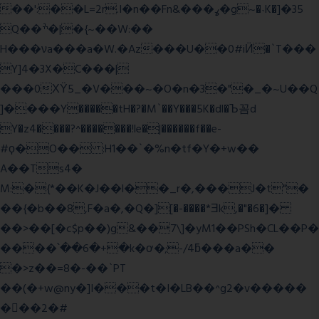
��':��L=2r.I�n��Fn&���ߩ�g~�˴K�]�35
Q��ׯ�|�{~��W:��
H���νa���a�W.�Az���U��0#iӤ�`T���
Y]4�3X�C���|
���0ХΫ5_�V���~�O�n�3�"�_�~U��Q
]����Y�����tH�?�M`��Y���5K�dl�Ъ꼼d
Y�z4����?^�������!le�|������f��e-
#ϙ�O�� :H1��`�%n�tf�Y�+w��
A��Ts4�
M:�{*��K�J��l��_r�,���J�t"�
��{�b��8,F�a�,�Q�][�-����*Ǝk,�"�6
�]�
��>��[�c$p��)g&��7\]�yM1��PSh�CL��P�
����՝��6�+�k�ơ�;-/4ƃ���a��
�>z��=8�-��`PT
��(�+w@ny�]I���t�I�LB��^g2�v�����
��ٕ�2�#