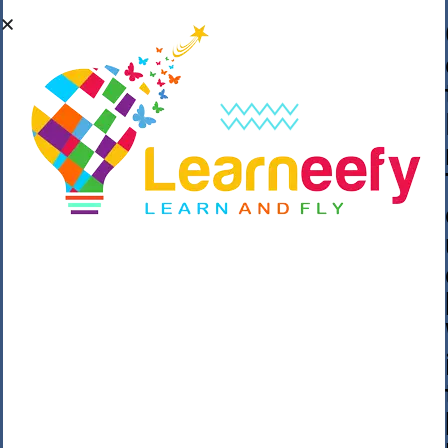
��o��C���ǡ���,����*�3��#eۧ_>\��z
�K{DQg�Ϯ��]u��3o�V~�/��@��??
����Y�]�s�n���s
h_��������/
����p��|
��^��������$��ٽ�P���~��4���Snn^
$ ����Ogy/|>ڿ|�I��'A�n��1�$�}
�__�ߝ�~�Α/'��8_@A�m~�Wѻ�ׯ�9|9+>�>�
=c"'��K���X�:��?j�ԫ��-
����������y���mK���?/
���|y���������_N $��!8w�//
���[��}��As���3�P�k��{_?
�_o�k�e����^8{��տ���޾���
i������2<�2��3>��Η�Ņz������:��^��
��_��~�9_Oz��9l�����O��Ż˗����
)�4޽��-����n�����y�^m��݆{ڧ�/
�o�m��"x�۝(�����Żo���Wm)��_~�S�