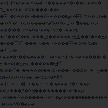
�1V�>�J�,z~�4g�����rf�>���]m~�
T�q Qf'�`HGX�;���+��q
�~�O������8���B@t� %BF�-yJm�!
�|��" =�8�����Ya��fz`� ޶��E`�0}
���1��6@a�Ȍ�r�4�^'g�&��yr}|
�tE���]�n�+���I����h{�_̣��2�#� q
�A��``���zx!:������,�XG� Qx�
?
�r#-�
C��#�c���#���D�N�^"N�3p�"v����0�
�V�}�ey@�����߾?��
9q���ޣ�����L��pQx���^^��;Q�~�~=y��
$9hj�D:���IS�#�<@ԃY�
�-+ssS23�IC��+59� �u���tJǏ��}p
d����;Z�O���:�����<�f�#@
tbVĞ���������2^�p0����9�6���1��
=!Ǎ��*J�w�