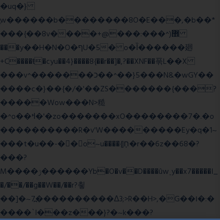
�uq�}
ֲw������b��������8O�E���,�b��*
���{��8v����+@���:���^)޾
���y��H�N�O�ףU�5� o�Ȉ������廻
+C����ŧ�cyu��4}����8{��r��]�,?��XNF��푺L��X
���v^�������כ��^��}5���N&�wGY��
����c�}��{�/�'��ZS�������{���?
�����Wow���N>糙
�^o��ߞ�'�zo�������xO��������7�.�o
����������R�v'W���������Ey�q�1~
���t�u��-�� o~u����{|ח֧�r��6z��68�?
���?
M����ݫ������Yb�O�v��D����ûw˯y��x7�����I_
�/��/��g��W��/��r?쵷
��]�~7߽����������Δ3;>R��H>,�G��ו�:�
���� `I���z���}?�~k���?