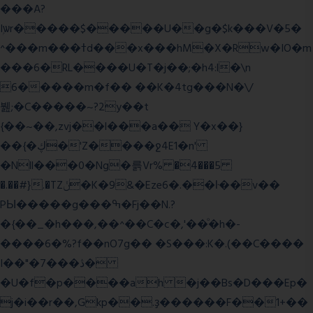
���A?
Iۭѡr�����$�����U��g�$k���V�5�
^���m���ߙd���x���hM�X�Rw�IO�m
���6�RL����U�T�j��;�h4:l�\n
6�����m�f�� ��K�4tg���N�\/
뷆;�C�����~?2y��t
{��~��,zvj��l���a�� Y�x��}
��{�ڮ�'Z����
ջ4E1�n'
�Nll���0�Ng�륽Vr% �4���5
�.��#}.�TZݩ�K�9&�Eze6�.��ŀ��v��
PЫ�����g���ߒ�Fj��N.?
�{��_�h���,��^��C�c�,'��ͦ�h�-
����6�%?f��nO7 g�� �S���:K�.(��C����
I��"�7 ���ڎ�
�U�f�p����ah �j��Bs�D���Ep�
j�i��r��,Gkp��.ҙ������F��1+��