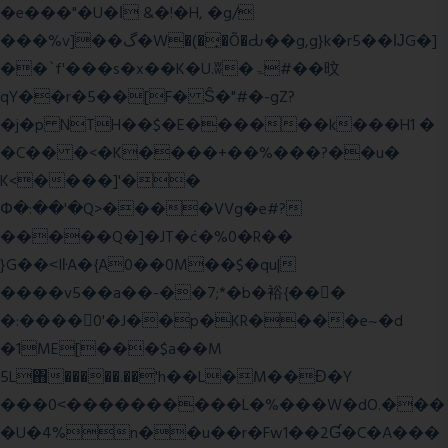
�e���"�U�ǀ &�!�H, �g/
���%v]��گ�W�(�̟�Õ�Ԃ��g,g}k�r5��ĲG�]
��`f'���s�x��K�U.ʬ�ۃ#��旼
qY��r�5��[F� Ŝ�"#�-gZ?
�j�p NTH��$�E������k���H1 �
�C�� �<�K����+��%���?��u�
K<����]'��
Փ�:��'�Q>����VVg�e#?
�����Q�]�JT�݁c�%0�R��
}G��˂IŀA�{A0��0M��$�qu|
����v5��a��-��7;*�b�裕{���ً
�:����0'�J��p�KR����e~�d
�1ME[���$a��M
5L΋�����.��'h��L�M��Ɖ�Y
���0˂����������L�%���W�dO.���
�U�4%n��u��r�Fw1��2Ɠ�C�A���