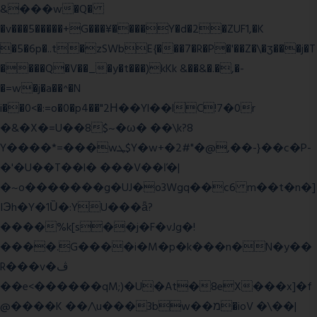
&���w�Q�
�v���5�����+G���¥����Y�d�2�ZUF1,�K
�5�6p�..t�zSWbE{���7�R�P�'��Z�\�ʒ���j�T
����Q�V��_�y�t���)kKk &��&�.�,�-
�=w�j�a��^�N
i��0<�:=o�0�p4��"2Η��Yl��lC!7�0r
�&�X�=U��8$~�ω� ��\k?8
Y����*=���wܛ$Y�w+�2#"�@,��-}��c�P-
�'�U��T��l� ���V��ľ�|
�~o�������g�UJ�o3Wgq��c6 m��t�n�]
IЭh�Y�1Ȕ�:YU���ǟ?
����%k[s��j�F�vJg�!
����.G����i�M�p�k���n�N�y��
R���v�ڤ
��e<������qM;)�U�At�8eX���x]�f
@����K ��/\u���3bw��מ�ioV �\��|