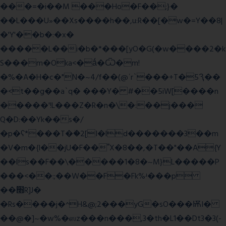
���=�i��M ���Ho�F��;}�
��L���U»��Xs����h��,u:R��[�w�=Y��8|
�'Y'��b�:�x�
�����L��i�b�*���[yO�G(�w����2�k
S���m�Oka<�ǻ�Ѿ�m!
�%�A�H�c�"N�~4/f��(@ʿr`���+T�5Ԇ��
�<t��g��a`q� ���Y� #��5iW[����n
�����'!L���Z�R�n�\�:��j���
Q�D:��Yk��s�/
�p�ʕ*���T�ؘ�2[I�ld�������3��m
�V�m�{I��jU�F��˭X�8��,�T��"��A{Y
��ls��F��\�����1�8�~M}L�����P
���<��:;��W��F�Fk%ʴ���p
��׫R]J�
�Rs����j�^H&@;2���yG�sO���ѬI�
��@�]~�w%�ஸz���n���,3�th�L1��Dt3�3(-