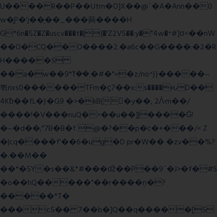
U����R��P��Utm�O]X��@`�A�Ann��0
w�͍P�'j��֛��_���䕟����H
G*6n�5Z�Z�uscv���t�|{�'Z2V5��:y�"4w�^#]σ<��nW
��O�CQ��O����2.�a6c��G����:�2�R
H�����S
��a�w��9*܂��ߌ�#�"=�z/no^}}�����~
쀢nxs0������TFm�ϛ7��x:s����ԋD��
4Kƀ��fL�}�G9 �>�kB(�ِy��, 2ᐿm��/
����!�V���nuQ�>��u��]|����Ġ!
�~�d��;"7B�B�f @�?��p�c�+���/< Z
�|cq����f'��6�ug�D pr�W�� �zv��%?
�.��M��
��*�5Y�s��&*#���ǆ��P��9`�J>�f�#S
�o��hQ�����"��r����ņ�?
�����*T�
���c5�� 7��b�]Q��q�����[5