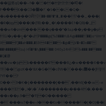
��Ϣ룟qQ��~f� � ��|�㽟�!
Ի���K��3ٓ�׸�?`�S��L�Q�-
�a������OЙ��<��?�":�_�I��7��_.���|
�R�|qy|���{�{11B;��_�\����Ef�Q8|i�_|
��w4�zm���.��q���"�3a.p��y��g�p
GJ�y��႑�*�uP����@[%0���h\&4@������}o^Vm^X
X���F]��aH���L�S9:4�l��=�@�jV�=�Dx��?
��h����|�!zu} H!Ī�P�i\{�����l 040y24H3lv��� �����
�Q�瀞
��vw�{qb�����6"���8ڻ�w����X��v
T�� @zK��'&K�G��cϑW����s޾��]|
?YF�� ?
O��>9�K�{;�������[��˝;��h6[��:w~e
���E�ۅl�\�`A�������p���A�,���
��x��p.9�"�'F|�O��i���
�`���iv7��e~l���Kx������[�O{��|