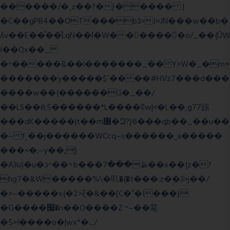
������/�˱z��?�}����� |
�C��gPB4��OT���bӟ>J=JN���w��b�
ʎv��E��ͫ��ͫLqN��ſ�W���ً����o/_��{ÛW
ї��Qx��_
�^�����&��l�������_�� Y>W�_�m+
�������y�����$ߵ����#HVz7���d���
����w��{������G�_��/
��LS��ӣ;5������*L����ʬw|<�L��,g77諒
���dK�����|t��m߼�Զ?}6���qb��_��u��
�~ f˛��j������WCcq~s������˽a�����
���<�;~y��,}
�A3u)�u�ͻ^��܌b���ڟ���7��x��{z�?
hg7�&W�����%\�䶷�{�t���:z��3>j��/
�>~�����x{�2>ξ�&��[C�ˮ�I���}
�G����՗�n��O����Z ^~��靟
�5>I����o�|wx*�؎/