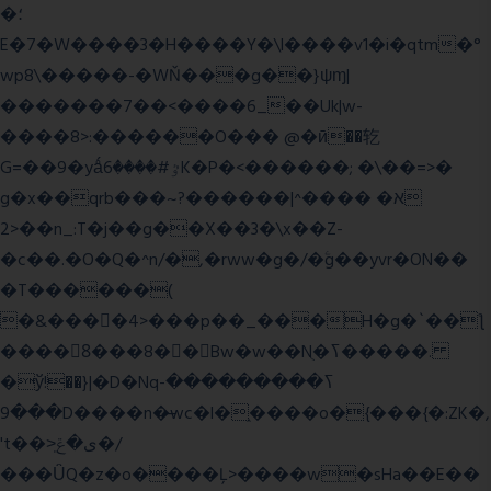
�؛
E�7�W����3�H����Y�\l����v1�i�qtm�°
wp8\�����-�WŇ���g��}ψɱ|
�������7��<���
�6_��Uk|w-
����8>:������O��� @�ӣ��䢀
G=��9�yǻٷ#����6K�P�<������; �\��=>�
g�x��qrb���~א� ����^|������?
2>��n_:T�j��g��X��3�\x��Z-
�c��.�O�Q�^n/�,�rww�g�/�ۧg��yvr�ON��
�T������(
�&����4>���p��_���H�g�`��ƪ
����8َ���8� �󳳦Bw�w��Nֻ�ߖ�����.
�ў!��}|�D�Nqߖ���������-
���9D����n�̶wc�l�֑����o�{���{�:ZK�,
't��>͍ى�ݝ�/
���ǙQ�z�o����Ļ>����w�sHa��E��