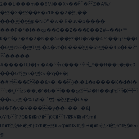
2�����m��8Ml��X<��� Z�A%/
��X���B�x'UE��֔2���
����@�NiO®�w� B�uv�p����
���P�*�I��qu��G��Z��� E��Z#~��i+ᄐ
K��7�A�2�N��ăa���U�ɢ��4��tj��L
�6n%E�TL�ݎ�vf�6���i�6>��4|x�E�Ź"
�����
#����tƜ�[m�A�h7̥���_*��H��t�;�e0
���G܊rs�֗KS �Yj�E�|
�#|Y��E��&>�.:��)�;�,L�a����K�d�I�
t�O͖z5��,�'�b����@3#�H��qPp�
��oڥ�%T@�::` !-�]�b5�
M�T�v�V����y��=��_�&|
σYfbP7Q�r���n7�j0C�T/�!RV��yP1;m�
L��'�@E��}0Y���wȹ�l�I&�t:+�[��nZ�6*��K:o
늵