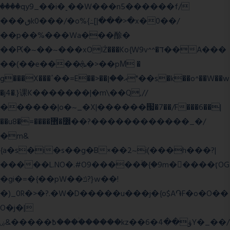
����qy9_��i�˻��W���n5������f/
���ٯk0���/�o%{߸[|���>�x�0��/
��p��%���Wa���酴�
��Ԗ�~��~���xOIŻ���Ko{W9v^^�ד��A���
��(��e����ܞ�>��pΜ �
g���X���ߴ��=E��>��އ��ן"��s�k��o^��W��w
�j4�.}课K�������|�m\��Q,//
������|o�~_�X|������՗�7��/F���6��|
��u8�=����߼�޾��?������������_�/
�m&
{a�s�i�s��g�B×��2~i(���h���?|
�����L.NO�.#O9�����ۙ�{�9m��ً���ӷOG
�gi�=
�{��pW��ݿ?}w��!
�)_0R�>�?.�W�D�����u���j�{o$A֏F�o�O��
O�j�|
߿�����&ۻ����ۛ�����kz��ۋ��4�6Y�_��/