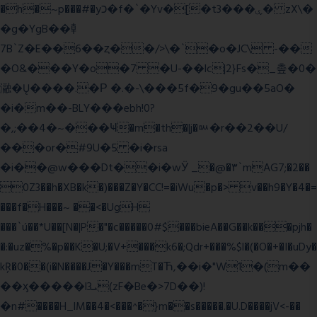
�h�~p���#�yכ�f�`�Yv�[�t3���ۑ� zX\�
�g�YgB��龺
7B`Z�E��6��ȥ��/>\�`�o�JC\ -��
�O&���Y�o�7 �U-��lc|2}Fs�_촢�0�
瀜�Ų����.�Ρ �.�-\���5f�9�gu��5aO�
�i�m��-BLY���ebh!0?
�,;��4�~���Ҹ�m�th�|j�ᇞ�r��2��U/
���or�#9U�5 �i�rsa
�i��@w���Dt��i�wӰ _�@�٣`mAG7;�2��
0Z3��h�XB�k�)���Z�Y�CC!=�iWu�p�> v��h9�Y�4�=
���f�H���~ ��<�UgH
���`ú��*U��[N�|P�"�c�����0#$���bieA��G��k���pjh�
�:�uz�%�p��K�U;�V+���k6�;Qdr+���%$l�(�O�+�I�uDy�
kŖ�0��(i�N����J�Y���mT�Ћ,��i�"W1�(m��
��ӽ�����l3ܝ(zF�Be�>7D��)!
�n#����H_lM��4�<���^�}m��s�����.�U.D����jV<-��