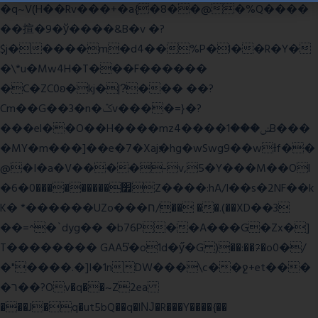
�q~V(H��Rv���+�a{�8��@�%Q����
��揎�9�ў����&B�v �?
$j�����m�d4��%P�l��R�Y�
�\*u�Mw4H�T���F������
�C�ZC0ʚ�kj�|?ͮ��� ��?
Cm��G��3�n�ݣv����=}�?
���el��O��H����mzݾ���1����4B���
�MY�m���]��e�7�Xaj׃�hg�wSwg9��wƗf��
@�I�a�V����-v,5�Y���M��Ol
�׿���������0�6Z����:hA/I��s�2NF��k
K� *������UZo���ח/�� ��.(��XD��3
��=^�`dyg�� �b76P��A���G�Zx�]
T�������� GAA5̔�o1d�ӳ�G )��:��ℱ�o0�/
�"����.�]I�1nDW���\c��ջ+et���
�ר��?Ov�q��~Z2ea
���J�q�ut5bQ��q�lǊ�R���Y����{��