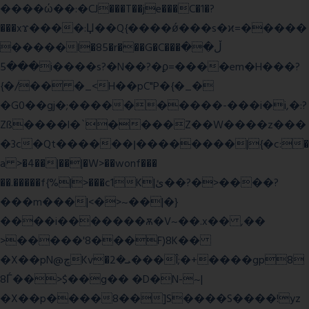
����ώ��:�CJ���T��je���C�1�?
���xϫ����:Џ��Q{����ǿ���s�ϰ=�����
�����l�85�r���G�C���ڵ��
���5i����s?�N��?�ϼ=����em�H���?
{�/�� �_<H��pC"P�{�_�
�G0��gj�;����������-���i�i,�:?
Zß����l�`����Z��W����z���
�3c�Qt������ן��������|{�c:�
a >�4��|��|�W>��wonf���
��.�����f{%|>���c1K|ئ��?�>����?
���m���|<�>~��|�}
����i�������ѫ�V~��.x�� ,��
>�����'8���F)8K��
�X��pN@ڇKv�ܝ�2���Î;�+����gp8
8Ѓ��>$��g�� �D�N-~|
�X��p����8��]S����S����!yz