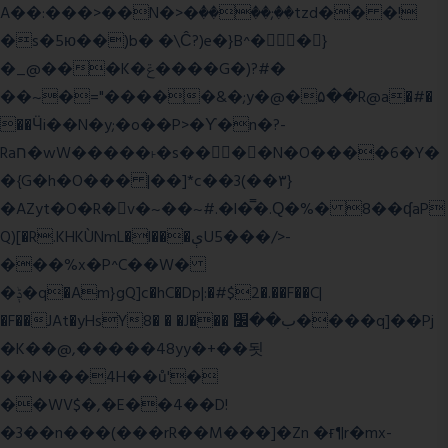
A��:���>��N�>�ٝ����;��tzd�� �!
�s�5ю��)b� �\Ĉ?)e�}B^��}
�_@���K�ݝ����G�)?#�
��~�="�����&�;y�@�۵��R@a�#�
��Ӵi��N�y;�o��P>�ϒ�n�?­
Raח�wW�����˫�s����N�O����6�Y�
�{G�h�O��� |��]*c��3(��٣}
�AZyt�O�R�v�~��~#.�l�̿�.Ԛ�%� 8��ʠaP
Q)[�R.KHKÙNmL�l���ېU5���/>-
���%x�P^C��W�
�ݙ�q�Am}gQ]c�hC�Dp|:�#$2�.��F��C|
�F��JAt�yHsY8� � �J��� ب��׼����q]��Pj
�K��@,�����48yy�+��됫
��N���4H��ů'�
��WV$�,�E��4��D!
�3��n���(���rR��M���]�Zn �ғ¶r�mx-