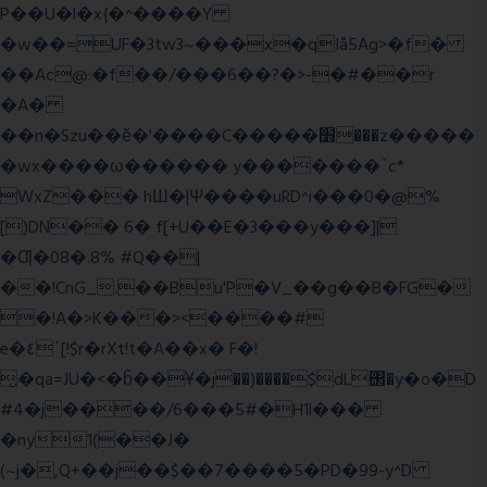
P��U�l�x{�^����Y
�w��=UF�3tw3~���x�qIå5Ag>�f�
��Ac@:�f��/���6��?�>-�#��r
�A�
��n�Szu��ӗ�'����C�����׻���z�����
�wx����ω������ y�������`c*
WxZ��� hШ�|Ψ����uRD^i���0�@%
[)DN�� 6� f[+U��E�3���y���]|
�Ƣ�08�.8% #Q��|
��!CnG_.��Bu'P�V_��g��B�FG�
�!A�>K���><����#
e�٤`[!$r�rXt!t�A��x� F�!
̮�qa=JU�<�b̃��Ұ�j��)����$dL΢�y�o�D
#4�j����/6���5#�H1l���
�ny1(��J�
(~j�,Q+��j��$��7����5�PD�99-y^D