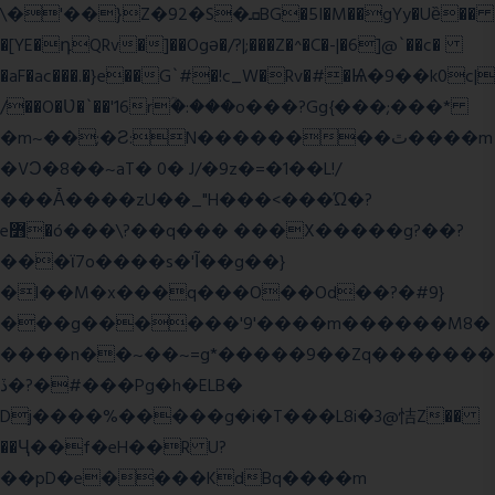
\�'��}Z�92�S�ܩBG�5I�M��gYy�Uȅ��
�[YE�դQRv�]��Ogə�/?|;���Z�^�C�-|�6]@`��c�
�aF�ac���.�}e��G`#�!c_W�Rv�#�Ѩ�9��k0c|
/��O�Ʋ�`��'16rؒ�:���o���?Gg{���;���*
�m~��;�Ƨ:N��������ٿ����m
�VϽ�8��~aT� 0� J/�9z�=�1��L!/
���Ǡ����zU��_"H���<���Ώ�?
e߻�ó���\?��q��� ���X�����g?��?
���ϊ7o����s�'Ĩ��g��}
�l��M�x���q���O��Od��?�#9}
���g������'9'����m������M8�
����n��~��~=g*�����9��Zq�������
ڏ�?�#���Pg�h�ELB�
Dj����%�����g�i�T���L8i�3@恄Z��
��Ҷ��f�eH��R U?
��pD�e����KdBq����m