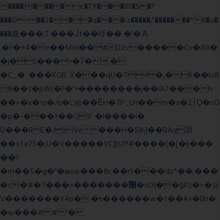
����l����c�TY���W�S�?
���O>��2���q���rz�����/'�������*8�o�
���矗���;T:���ᒎt��吁�� �'�.Ὰ
.�3�+4�e��Mm��#D2v�����Cv�A9�
�j�S���>�7� �
�C_�`���KOB`X���qU�T<�,�K��lo8
8��t�pW(�F�'>��������j��iA7���h
��=�x�\n�/o�L'@��ȄH�7P_LH��m�a�2׀Ǫ�nO
�p�-���t��Q9`�l����i�
O���RE�J}Ve ���H�S)h]��BAq謪
��xTa75�,U�V��
���VC]}U?!#��
��(�[�k���
��?
�m��5�g�"�ѩsw���8c��rt���do*��;���
�c�#�޳�ͯ������=���7�sO{��ğPݿ�=�)z
V�������Y4p�.�ϟ������w�f��4>�Bh�
�w���# # "�