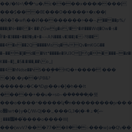
��/�N>ߎ^��\܃�/c����x���i����|
���$���ܿ8E���O�����+�x��|
�R�T�wɬ\� �И��������>��~ɻ����p%/
���(�N=��R �< ��\{'Gwg�o,!�^�#���Wd|�Ow�-s�
ĬF�<�3���+��8ͣ�y�+�~~A:N���.v�3��}�-?8��
��4�x��2Q����Msq�vQv�mKGG��
�~���]�d��Nt*����e�9U3C]]'g�����~�ƶ�l
K��~�]_�5�.�I��,��\o_|
��4�hNdse��ϟS��ܷ��HQ�+���� ���
�]�,�y��\P8&?
�����ʋ�C�۹D@��v�]�h��It
�����+��u�=sο~�ܿ�����j�믯
���o����^�����կ�n���������jv��:�
o׫lwt�}y�ζ/W˫Q|��_���G,3�|�ޝ]�ۿ.�-
�׿���ۯ�ͫ����o����W|
���(wvV܀��8��77���7���w}a�Q\܃��