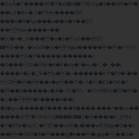
�GwǞ�Τ����z��aG�|F8�� 9[og�S��b��
��s,X�Rv-�,T�Hks����CK3
���v�N�1yy���u��G�t!��[
��kon����<��
��>�_VI����o�$�yG��׆
��tF��_�oGG9�s$�l@d�������^^
����X�J"�����}������/
�O��� $0�ӫ/�R�K�Uy�^�ԋ/�?_�~��|
����U�] �_1E�o��~������*�Fz�\�|�
Y,Z��h��s�p��"Y�~\��E2�"V6�?
���8�����c�#�~�~`�<O���
�؋���?����d��|
�]�g>x�����D���;��9����:���^��(rx��
����ޡ�Pn<2���i���0���𩆿�Jh���l�P_}U}
�7�[e�so`���m.�,�|��w!(0@�Q��/
�i�>�Ó#0�3����ୱ�b���.@g� ,��G�