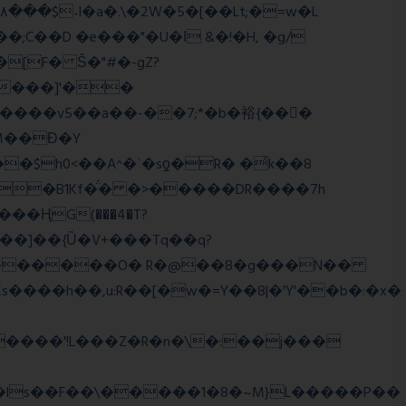
;C��D �e���"�U�ǀ &�!�H, �g/
����]'��
����v5��a��-��7;*�b�裕{���ً
M��Ɖ�Y
$h0<��A^�ʿ�sƍ�R� �͗k��8
g�B1Kf�̈́� �>�����DR����7h
���]��{Ȕ�V+���Tq��q?
WJi ѕ������O� R�@��8�g���N��
����h��,u:R��[�w�=Y��8|�'Y'��b�:�x�
����'!L���Z�R�n�\�:��j���
�ls��F��\�����1�8�~M}L�����P��