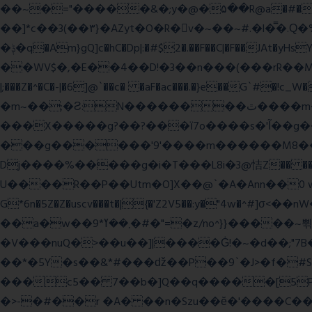
��~�="�����&�;y�@�۵��R@a�#���Ӵi��N�y;�o��P>�ϒ�n�?­Raח�
��]*c��3(��٣}�AZyt�O�R�v�~��~#.�l�̿�.Ԛ�%� 8��ʠaPQ)[�R.KHKÙNmL�l���ېU5���/>-���%x�P^C��W�
�ݙ�q�Am}gQ]c�hC�Dp|:�#$2�.��F��C|�F��JAt�yHsY8� � �J��� ب��׼����q]��Pj �K��@,�����48yy�+��됫��N���4H��ů'�
��WV$�,�E��4��D!�3��n���(���rR��M���]�Zn �ғ¶r�mx-\�'��}
|;���Z�^�C�-|�6]@`��c� �aF�ac���.�}e��G`#
�m~��;�Ƨ:N��������ٿ����m�VϽ�8��~aT� 0� J/�9z�=�1��L!/���Ǡ����zU��_"H���<���Ώ�?e߻�ó���\?��q���
���X�����g?��?���ϊ7o����s�'Ĩ��g
���g������'9'����m������M8�����n��~
Dj����%�����g�i�T���L8i�3@恄Z�� 
U����R��P��Utm�O]X��@`�A�Ann��0 
G*6n�5Z�Z�uscv���t�|{�'Z2V5��:y�"4w
��a�w��9*܂��ߌ�#�"=�z/no^}}�����~쀢nxs0������TFm�ϛ7��x:s����ԋD��4Kƀ��fL�}�G9 �>�kB(�ِy��, 2ᐿm��/����!
�V���nuQ�>��u��]|����Ġ!�~�d��;"7B
��*�5Y�s��&*#���ǆ��P��9`�J>�f�
���c5�� 7��b�]Q��q�����[5P�
�>-�#��r �A� ��n�Szu��ӗ�'����C�����׻���z������wx����ω������ y�������`c* WxZ