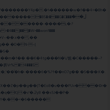
����l�85�r���G�C���ڵ��
�5�
�륽Vr% �4���5
X��Z�p��g��(T�Eo8�u���PUv���©r�
�Y�;��<�6�����