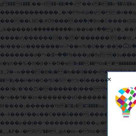
g���X���ߴ��=E��>��އ��ן"��s�k��o^��W��w�j4�.}课K�������|�m\��Q,//������|o�~_�X|������՗�7��/F���6��|��u8�=����߼�޾��?
������������_�/�m&{a�s�i�s��g�
�����L.NO�.#O9�����ۙ�{�9m��ً���ӷOG
߿�����&ۻ����ۛ�����kz��ۋ��4�6Y�_��/��j��_I�i��~�l����z۞�r}{��濎�|�.�����:�@]��ɮfk77�.���Ʒ�4 4mt|
����e\�������/��"������9��W_�]�ͮV�Lݽ�n^ �o���g���';�����~�{��������x���
�I���xo�������nr~?��m%�U��^��]�Ѿߟ�2��g���v���������}"�ٗp�6nn����_v~5{�{�߿��G��G���/
�������d�*>�Ջ+��FN���y|�9x^�Su�����������ۏ_��������JYL>��w
s�Ipt��%�f{�|t�>:�ϴ�w�n��,��ûo�����������h
ݏ_ʡ�~w����B�j��b��l{���n�;Ϯ���uq�} ֲw������b��������8O�E���,�b��*���{��8v����+@���:���^)޾
���y��H�N�O�ףU�5� o�Ȉ������廻+C����ŧ�cyu��4}����8{��r��]�,?��XNF��푺L��X ���v^�������כ��^��}5���N&�wGY������c�}
��{�/�'��ZS�������{���?�����W
�^o��ߞ�'�zo�������xO��������7�.�o����������R�v'W���������Ey�q�1~���t�u��-�� o~u����{|ח֧�r��6z��68�?���?
M����ݫ������Yb�O�v��D����ûw˯y��x7�����I_�/��/��g��W��/��r?쵷��]�~7߽����������Δ3;>R��H>,�G��ו�:����� `I���z���}?
�~k���?��o��C���ǡ���,����*�3��#e
����p��|��^��������$��ٽ�P���~��4���Snn^$ ����Ogy/|>ڿ|�I��'A�n��1�$�}
�__�ߝ�~�Α/'��8_@A�m~�Wѻ�ׯ�9|9+>�>�=c"'��K���X�:��?j�ԫ��-����������y���mK���?/