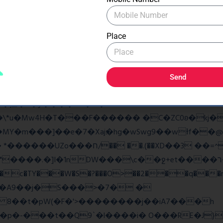
�As���3�P�k��{_?�_o�k�e����^8{��տ���޾�
�9l�����O��Ż˗����)�4޽��-����n�����y�^m��݆{ڧ
Place
ػq<��_������G���W�_�z�
w��7oh� )Bw���� r@e�Q��:����V�b �{�>¾����
Send
�揎�9�ў����&B�v �?
4H�T���F������ �C�ZC0ʚ�kj�|?ͮ��� 
�]I�1nDW���\c��ջ+et����ר��?Ov�q��~Z2ea
���c�TY���W�S�?���O>��2���q���r
v�A9��j�S���>�7� �
8 8��t�pW(�F�'>��������j��iA7���h