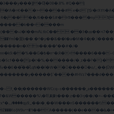
E�3���y���]|�Ƣ�08�.8% #Q��|
<����# e�٤`[!$r�rXt!t�A��x� F�!
�D#4�j����/6���5#�H1l��� �ny1(
tbC�� ��3�ߘ��>i7��yޠH�G�ٳN�=�<�$]
mÌ�棻k�� �f�y��&��l�a�M�4�j�ˎī�����
������n�Xn��;��"��#�/�
Rw���r��*o�X������!�NNv4̙<�IG
o�Scf���[p�г�%;������/�˱z��?�}�
ʎv��E��ͫ��ͫLqN��ſ�W���ً����o/_��{Û
��d�������w��{������G�_��/
_��i�˻��W���n5������f/���ٯk0���/�o%{߸[|���>�x�0�
�e����ܞ�>��pΜ �