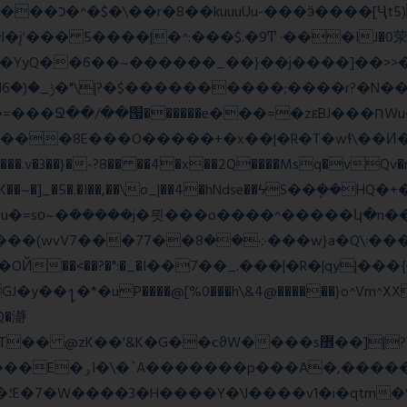
_;i�YyQ��6��~������_��}��j����]��>

~~A:N���.v�3��}�-?8�� ��4�x��2Q����Msq�vQv
�lK��~�]_�5�.�I��,��\o_|��4�hNdse��ϟS��ܷ��
�ܿ�����j�믯���o����^�����կ�n���������jv��
�*�uP����@[%0���h\&4@������}o^Vm^XX���F
�Q�瀞
�"�'F|�O��i���
ɱ|