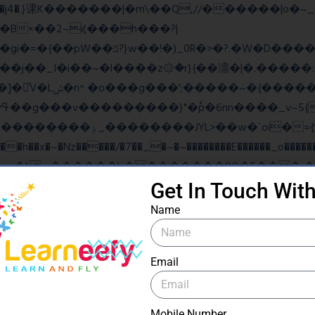
B×��2~i(���h���?|
�gi�=
�{��pW��ݿ?}w��!�)_0R�>�?.�W�D�����u���j�{o$A֏F�o�O��O�j�|
���_������竽
�ˋoi�={$�>_fG� ?
��x�~�Nz�����/�7��_�~�~��������E������_o�������
Get In Touch Wit
ow���N>糙
Name
Email
ۧ_>\��z�K{DQg�Ϯ��]u��3o�V~�/��@��?
Mobile Number