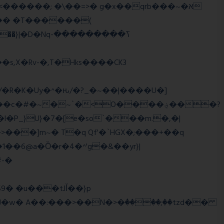
,X�Rv-�,T�Hks����CK3
�R�K�Uy�^�ԋ/�?_�~��|����U�]
#�~�~`�<O����؋���?
���]m~� T�q Qf'�`HGX�;���+��q
#-�
w� A��:���>��N�>�ٝ����;��tzd��