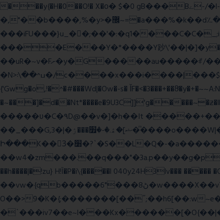
���y{�H�0��O!� X�о� $�0 gB���Bے-/�l-���כ�^�$�\��r�8��kuuuUu-���ӭ����[Ҷt5)�X�܉�7��W���?
�,"��b����,%�y>�޼~=�a���%�k��d؉�I�į'��� 5����|�^:���$.�9Ͳ ·���IJ�0荥���
���iFU���}u_�
�;��'�:�q1����C�C�
����E���Y�*����Y䟞\'��|�]�y�ݱ_�(�6�"\|?�$����������;����r?�N��ϸ���O�볓�k��F�|����� ?
��uR�~v�Fށ�y�G�����au�����ꑷ/��=���Ջ��/��՗������e���=�zεBJ���חWu�߰���˯/^�.N��/
�N>ߎ^��\܃�/c����x���i����|���$���ܿ8E���O�����+�x��|�R�T�wɬ\� �И��������>��~ɻ����p%/���(�N=��R �< ��\
{'Gwg�o,!�^�#���Wd|�Ow�-s� ĬF�<�3���+��8ͣ�y�+�
�~���]�d��Nt*����e�9U3C]]'g�����~�ƶ
�����ʋ�C�۹D@��v�]�h��It �����+��u�=sο~
��_���G,3�|�ޝ]�ۿ.�-�׿���ۯ�ͫ����o����W|���(wvV܀��8��77���7���w}a�Q\܃����Ϣ룟qQ��~f� � ��|�㽟�!
Ի���K��3ٓ�׸�?`�S��L�Q�-�a������OЙ��<��?�":�_�I��7��_.���|�R�|qy|���{�{11B;��_�\����Ef�Q8|i�_|
��w4�zm���.��q���"�3a.p��y��g�pGJ�y��႑
��h����|�!zu} H!Ī�P�i\{�����l 040y24H3lv��� ����� 
��vw�{qb�����6"���8ڻ�w����X��vT�� @zK��'&K�G��cϑW����s޾��]|?YF�� ?
O��>9�K�{;�������[��˝;��h6[��:w~e���E�ۅl�\�`A�������p���A�,�����x��p.9
�`���iv7��e~l���Kx������[�O{��|�؛E�7�W����3�H����Y�\l����v1�i�qtm�°wp8\�����-�WŇ���g��}ψ