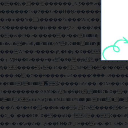
���|y���������_N $��!8w�//���[��}�
i������2<�2��3>��Η�Ņz������:��^����_��~�9_Oz�
�o�m��"x�۝(�����Żo���Wm)��_~�S� �������{z�on����}�����Q�z�y{����}|q��,e�ݷb�~|��?�]fŇo����ݗ����_���}��}
��/18�����r�{x�� ��\2.>~���Z��o�� �S�{-ٽn�;�'����o{�պ�-w/
��w�{9�>�:�����>��˫������j~Y��J�>���g�+���ׯ/W��/>]�ݼzN��Wʗ�6��>�?_} �s��GwW_�d���A��_. ��l�y
�x�ws�x�Eco�y��Z����>}Y*�vO�N�����Y{����Q����
���W^��e����qP,�h�غ�X�� ~� d����A�/iVi�Z>�'%��� ��=6��� p0��볋��:�5���OX�(��
�q~V(H��Rv���+�a{�8��@�%Q�����
$j�����m�d4��%P�l��R�Y��\*u�Mw
���el��O��H����mzݾ���1����4B����MY�m���]��e�7�Xaj׃�hg�wSwg9��wƗf��@�I�a�V����-v,5�Y���M��Ol�
׿���������0�6Z����:hA/I��s�2NF��kK� *������UZo���ח/�� ��.(��XD��3 ��=^�`dyg�� �b76P��A���G�Zx�]
T�������� GAA5̔�o1d�ӳ�G )��:��ℱ�o0�/�"����.
���J�q�ut5bQ��q�lǊ�R���Y����{�� ����l�
�'�.Ὰ .�3�+4�e��Mm��#D2v�����C
�C_�`���KOB`X���qU�T<�,�K��lo
��=�x�\n�/o�L'@��ȄH�7P_LH��m�a�2׀Ǫ�nO�p�-���t��Q9`�l����i� O���RE�J}Ve ���H�S)h]��BAq謪