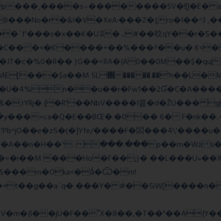
��No�r�&I�V�XeA:���Z�{;ro�I��^3 ,���
 �C�� �<�K����+��%���?��u� K<
T�݁c�%0�R�� }G��˂IŀA�{A0��0M��$�qu|
E[���$a��M 5L΋�����.��'h��L�
�4%n��u��r�Fw1��2Ɠ�C�A�����
&�.rYRj�.{�R'��NbV����I쯆�d�ŽU��� 
M'Pb^jO��e�z5�(�]Yfe/����F�閦���4\'����u
���V�A��n�H��ᐣ :���.���p��m�
�=�i��M ���Ho�F��;}� ��L���U»��Xs
S���m�Oka<�ǻ�Ѿ�m!
��<t��g��a`q� ���Y� #��5iW[����n�
�m�{I��jU�F��˭X�8��,�T��"��A{Y
�