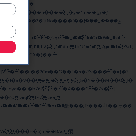
��
�/
^��� �Mf��
��˛��[�'2{x���ϰm�h�J^)����2g� ����'G�!ֻ
��?Cm��G��3�n�ݣv����=}�?
z�����/'�������*8�o����矗���;T:���ᒎt��吁��