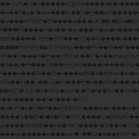
��xTa75�,U�V��
���VC]}U?!#��
��(�[�k����
�m��5�g�"�ѩsw���8c��rt���do*��;����c�#�޳�ͯ������=���7�sO{��ğPݿ�=�)zV�������Y4p�.�ϟ�
�w���# # "� ����ώ��:�CJ���T��je���C�
���5i����s?�N��?�ϼ=����em�H���?{�/�� �_<H��pC"P�{�_� �G0��gj�;����������-���i�i,�:?
Zß����l�`����Z��W����z����3c�Qt������ן��������|{�c:
��.�����f{%|>���c1K|ئ��?�>����?���m���|<�>~��|�}����i�������ѫ�V~��.x�� ,��
>�����'8���F)8K�� �X��pN@ڇKv�ܝ�2���Î;�+����gp88Ѓ��>$��g�� �D�N-~|
�X��p����8��]S����S����!yz�
^���m���ߙd���x���hM�X�Rw�IO�m���6�RL����U�T�j��;�h4:l�\n 6�����m�f�� ��K�4tg���N�\/뷆;�C�����~?
�.��#}.�TZݩ�K�9&�Eze6�.��ŀ��v�� PЫ�����g���ߒ�Fj��N.?�{��_�h���,��^��C�c�,'��ͦ�h�-����6�%?f��nO7 g�� �S���:K�.
(��C���� I��"�7 ���ڎ�
�U�f�p����ah �j��Bs�D���Ep�
����"ҍ��|)5�J�B�?�C4�����6g9����ozC��9����8��d��
@����$JDI']Ƞ��VdL�^W ����,�Ύ��A� 5
���qm�����m���Vuհ�=��2Z�M��ɭ Z.�V�