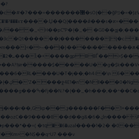
�?
�����w�f��4>�Bh�
1�?���xϫ����:Џ��Q{����ǿ���s�ϰ=������
�a >�4��|��|�W>��wonf���
��A?Iۭѡr�����$�����U��g�$k���V
2y��t {��~��,zvj��l���a�� Y�x��}��{�ڮ�'Z����
ջ4E1�n' �Nll���0�Ng
j�i��r��,Gkp��.ҙ������F��1+���
g&�6�ڮn����A�q�K}.�v'�ڭy8 ��x5J��P�
�p���*��=( �tԛ��6�uzaІ����1�2� �0�
Km> �N$��q^U7 �
��v