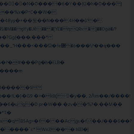
��o���?Gg{���;���*
q����m
�2�RH�����S
'��6�ug�D pr�W�� �zv��%?�.��M��
*T�
�qIå5Ag>�f� ��Ac@:�f��/���6��?