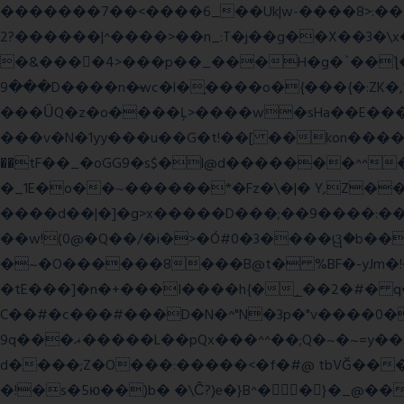
�������7��<���
�6_��Uk|w-����8>:������O��� @�ӣ��䢀G
����^|������?2>��n_:T�j��g��X��3�\x��Z-�c��.�O�Q�^n/�,�rww�g�/�ۧg��yvr�ON�� �T������(
�&����4>���p��_���H�g�`��ƪ����8َ���8� �󳳦Bw�w��
���9D����n�̶wc�l�֑����o�{���{�:ZK�,'t��>͍ى�ݝ�/
���ǙQ�z�o����Ļ>����w�sHa��E���GwǞ
���v�N�1yy���u��G�t!��[ ��kon����<
��tF��_�oGG9�s$�l@d�������^^
�_1E�o��~������*�Fz�\�|� Y,Z��
����d��|�]�g>x�����D���;��9����:���^��(rx������ޡ�Pn<2���i���0���𩆿�Jh���
��w!(0@�Q��/�i�>�Ó#0�3����ୱ�b���
�~�O������8���B@t� %BF�-yJm�!�|��" =�8�����Ya��f
�tE���]�n�+���I����h{�_̣��2�#� q
C��#�c���#���D�N�^"N�3p�"v����0��V
9q���ޣ�����L��pQx���^^��;Q�~�~=y��$9hj�D:���IS�#�<@ԃY� �-+ssS23�IC��+59� �u���tJǏ��}p
d����;Z�O���:�����<�f�#@ tbVĞ���
�!�s�5ю��)b� �\Ĉ?)e�}B^��}�_@���K�ݝ���