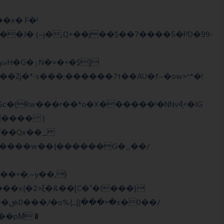
��J� (~j�,Q+��j��$��7����5�PD�99-
�Zj�*-s���;������7t� �AU�f~�ow>^*�!
���� |
Wї��Qx��_
�/