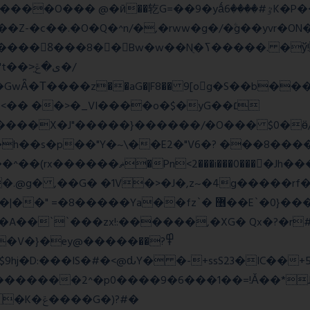
=��9�yǻٷ#����6K�P�<������; �\��=>� g�x��qrb���~א�
Nֻ�ߖ�����. �ў!��}|�D�Nqߖ���������-
�Τ����z��aG�|F8�� 9[og�S��b����s
�� ��>�_VI����o�$�yG��׆
����X�J"�����}������/�O��� $0�ӫ/
h��s�p��"Y�~\��E2�"V6�? ���8�����c�
l�P_}U}�7�[e�so`���m.�,�|
.@g� ,��G� �1V�>�J�,z~�4g�����rf�>
z`� ޶��E`�0}���1��6@a�Ȍ�r�4�^'g�&��yr}|
�A��``���zx!:������,�XG� Qx�
?�r
�}�ey@�����߾?��
������2^�p0����9�6���1��=!Ǎ��*J�
�G�)?#�