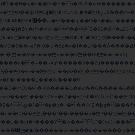
wW�����˫�s����N�O����6�Y��{G�h�O��� |
Z�92�S�ܩBG�5I�M��gYy�Uȅ�� �[YE�դQRv�]��Ogə�/?
�!c_W�Rv�#�Ѩ�9��k0c|/��O�Ʋ�`��'16rؒ�:�
��}�l��M�x���q���O��Od��?�#9}
��~=g*�����9��Zq�������ڏ�?�#���Pg�h�ELB�
��Ҷ��f�eH��R U?��pD�e����KdB
w�͍P�'j��֛��_���䕟����H
�^#]σ<��nW��O�CQ��O����2.�a6c��G����:
�B�f @�?��p�c�+���/< Z �|cq����f
#S�o��hQ�����"��r����ņ�?�����
�U�l�x{�^����Y �w��=UF�3tw3~���x
��� hШ�|