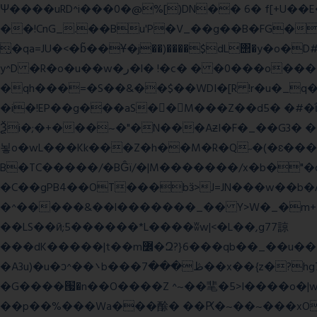
Ψ����uRD^i���0�@%[)DN�� 6� f[+U��
��!CnG_.��Bu'P�V_��g��B�FG��!A�>K���>
̮�qa=JU�<�b̃��Ұ�j��)����$dL΢�y�o
y^D �R�o�u��w�ر�l� !�c� � �0���o��������k��<����m
�qh���=�S��&��$��WDI�[R !r�u�_q�(���»J�I��mΑL
�i�!EP��g���aS��M���Z��d5� �#�ΐ��Y
Ѯi�;�+���~�"�N���AƶI�F�_��G3� 
뇧o�wL���Kk���Z�h��M�R�Q˶�(�ɛ���nn�k9:��%��G�߿�n^�;R�<����6���~Gc�(
B�TC�����/�BĜï/�|M�������/x�b�"�
�C��gPB4��OT���bӟ>J=JN���w��b�
�^�����&��l�������_�� Y>W�_�m+�������y�����$ߵ����#HVz7�
��LS��ӣ;5������*L����ʬw|<�L��,g77諒
���dK�����|t��m߼�Զ?}6���qb��_��u���~ f˛��j������WCcq~s������˽a��������<�;~y��,}
�A3u)�u�ͻ^��܌b���ڟ���7��x��{z�?hg7�&W�����%\�䶷�{�t���:z��3>j��/�>~�����x{�2>ξ�&��[C�ˮ�I���}
�G����՗�n��O����Z ^~��靟�5>I����o�|wx*�؎/����qy9
��p��%���Wa���酴� ��Ԗ�~��~���xOIŻ���Ko{W9v^^�ד��A�����(�