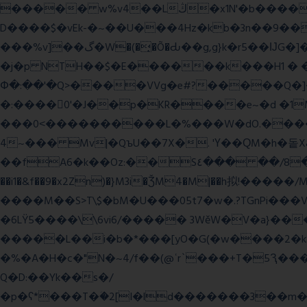
����� w%v4��Lڭ�x1N'�b����p���˿����s~��������SV�![|�E� a٨���$˖I�a�.\�2W�5�[��Lt;�=w�L
D����$�vEk-�~��U���4Hz�kb�3n��9��8�
���%v]��گ�W�(�̟�Õ�Ԃ��g,g}k�r5��ĲG�]��`f'���s�x��K�U.ʬ�ۃ#��旼qY��r�5��[F� Ŝ�"#�-gZ?
�j�p NTH��$�E������k���H1 �
Փ�:��'�Q>����VVg�e#?�����Q�]�J
�:����0'�J��p�KR����e~�d �1M
���0˂����������L�%���W�dO.����U
4~��� Mv|�QъU��7X�. 'Ү��ԚM�h�돝X
��fA6�k�
�Oz:��S٤��� ��/8�y���=ca�Q�E��BŒ�.�0�� 6� F�nk��ۦ���ҢG(���4�T?
��i1�&f��9�x2Zn)�}M3i�ǮM4�M|��h拟!�����/
����M��S>T\$�bM�U���05t7�w�.?TGnPi
�6LŸ5����\\6vi6/����� 3WěW�V�a}��
�����L��i�b�*���[yO�G(�w����2�k
�%�A�H�c�"N�~4/f��(@ʿr`���+T�5Ԇ�
Q�D:��Yk��s�/
�p�ʕ*���T�ؘ�2[I�ld�������3��m�V