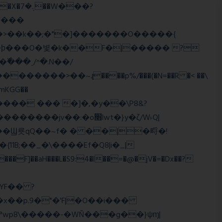
>�>��k��;�"�]�������O�����{
�mKGG��
HQ�+���� ��� �]�,�y��\P8&?
:�o׫lwt�}y�ζ/W˫Q|
]��aH���L�S9:4�l��=�@�jV�=�Dx��?