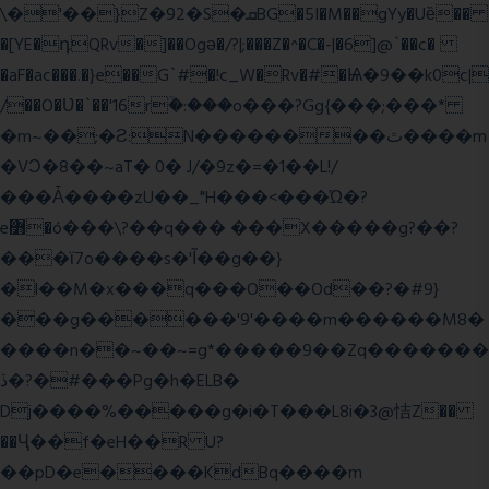
\�'��}Z�92�S�ܩBG�5I�M��gYy�Uȅ��
�[YE�դQRv�]��Ogə�/?|;���Z�^�C�-|�6]@`��c�
�aF�ac���.�}e��G`#�!c_W�Rv�#�Ѩ�9��k0c|
/��O�Ʋ�`��'16rؒ�:���o���?Gg{���;���*
�m~��;�Ƨ:N��������ٿ����m
�VϽ�8��~aT� 0� J/�9z�=�1��L!/
���Ǡ����zU��_"H���<���Ώ�?
e߻�ó���\?��q��� ���X�����g?��?
���ϊ7o����s�'Ĩ��g��}
�l��M�x���q���O��Od��?�#9}
���g������'9'����m������M8�
����n��~��~=g*�����9��Zq�������
ڏ�?�#���Pg�h�ELB�
Dj����%�����g�i�T���L8i�3@恄Z��
��Ҷ��f�eH��R U?
��pD�e����KdBq����m