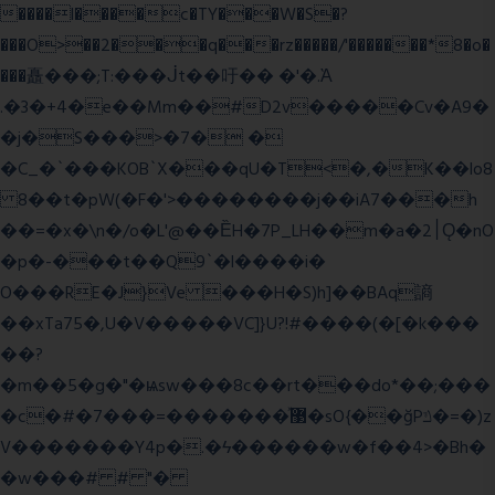
����l����c�TY���W�S�?
���O>��2���q���rz�����/'�������*8�o�
���矗���;T:���ᒎt��吁�� �'�.Ὰ
.�3�+4�e��Mm��#D2v�����Cv�A9�
�j�S���>�7� �
�C_�`���KOB`X���qU�T<�,�K��lo8
8��t�pW(�F�'>��������j��iA7���h
��=�x�\n�/o�L'@��ȄH�7P_LH��m�a�2׀Ǫ�nO
�p�-���t��Q9`�l����i�
O���RE�J}Ve ���H�S)h]��BAq謪
��xTa75�,U�V��
���VC]}U?!#��
��(�[�k���
��?
�m��5�g�"�ѩsw���8c��rt���do*��;���
�c�#�޳�ͯ������=���7�sO{��ğPݿ�=�)z
V�������Y4p�.�ϟ������w�f��4>�Bh�
�w���# # "�