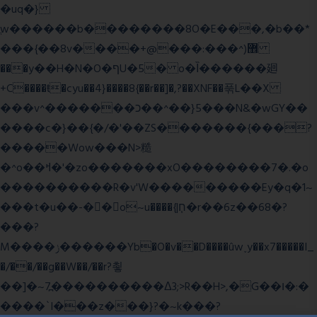
�uq�}
ֲw������b��������8O�E���,�b��*
���{��8v����+@���:���^)޾
���y��H�N�O�ףU�5� o�Ȉ������廻
+C����ŧ�cyu��4}����8{��r��]�,?��XNF��푺L��X
���v^�������כ��^��}5���N&�wGY��
����c�}��{�/�'��ZS�������{���?
�����Wow���N>糙
�^o��ߞ�'�zo�������xO��������7�.�o
����������R�v'W���������Ey�q�1~
���t�u��-�� o~u����{|ח֧�r��6z��68�?
���?
M����ݫ������Yb�O�v��D����ûw˯y��x7�����I_
�/��/��g��W��/��r?쵷
��]�~7߽����������Δ3;>R��H>,�G��ו�:�
���� `I���z���}?�~k���?