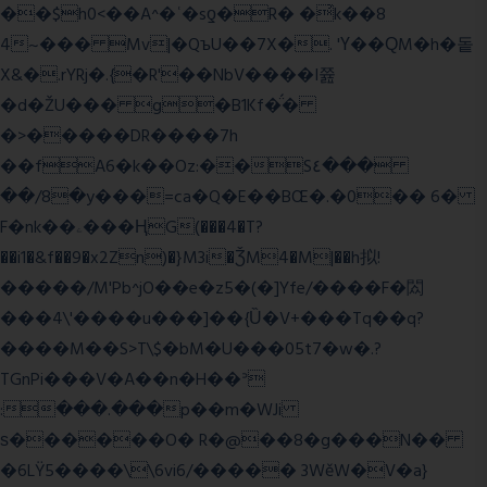
��$h0<��A^�ʿ�sƍ�R� �͗k��8
4~��� Mv|�QъU��7X�. 'Ү��ԚM�h�돝
X&�.rYRj�.{�R'��NbV����I쯆
�d�ŽU��� g�B1Kf�̈́�
�>�����DR����7h
��fA6�k�
�Oz:��S٤���
��/8�y���=ca�Q�E��BŒ�.�0�� 6�
F�nk��ۦ���ҢG(���4�T?
��i1�&f��9�x2Zn)�}M3i�ǮM4�M|��h拟!
�����/M'Pb^jO��e�z5�(�]Yfe/����F�閦
���4\'����u���]��{Ȕ�V+���Tq��q?
����M��S>T\$�bM�U���05t7�w�.?
TGnPi���V�A��n�H��ᐣ
:���.���p��m�WJi
ѕ������O� R�@��8�g���N��
�6LŸ5����\\6vi6/����� 3WěW�V�a}