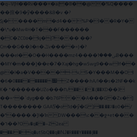
�q~V(H��Rv���+�a{�8��@�%Q����
��揎�9�ў����&B�v �?
$j�����m�d4��%P�l��R�Y�
�\*u�Mw4H�T���F������
�C�ZC0ʚ�kj�|?ͮ��� ��?
Cm��G��3�n�ݣv����=}�?
���el��O��H����mzݾ���1����4B���
�MY�m���]��e�7�Xaj׃�hg�wSwg9��wƗf��
@�I�a�V����-v,5�Y���M��Ol
�׿���������0�6Z����:hA/I��s�2NF��k
K� *������UZo���ח/�� ��.(��XD��3
��=^�`dyg�� �b76P��A���G�Zx�]
T�������� GAA5̔�o1d�ӳ�G )��:��ℱ�o0�/
�"����.�]I�1nDW���\c��ջ+et���
�ר��?Ov�q��~Z2ea
���J�q�ut5bQ��q�lǊ�R���Y����{��