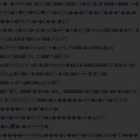
c�`�ۨWt��_�i;8����4[���A/'K�!u�U�*����zi'����ٵo�
�؆��8%� t�;*b��������*��j�
��m�:v%�1�E��,�$
z��zq�ůU�u]E�)yZ�Hׇ�5�a{�Ydwaȥ��Z��h�v�t.:�
='6z�q�;�r�*��ȍud>���<LH
�;ZY��r�9=s%#Z^ҡ�U}-���a�4d ��3&�[M|
��©��:��N; ,)2���(��M'
qS�3:5PS"8`a�\h�y�MhS�'��2r�x���h[����XGf�]�Ja�o
%@����9��M�8 <� R�U��V�*���c
���n⯸�q��4��yg426�
���_����Y�E�4Ɨ�ex�&_<�������#�EP��P[��<��H�A��[G6
�}6<] ���H�}L�����x'�k��83僒
����mf ��F�0n5�!
�H�0��T�o������n4�@ď
�ba޲�,�qv}�
v����+=Bg����2���YDd{�OB#�'Τ3���