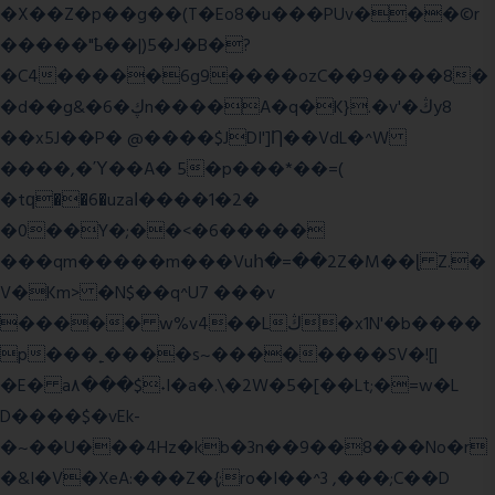
�X��Z�p��g��(T�Eo8�u���PUv���©r
�����"ҍ��|)5�J�B�?
�C4�����6g9����ozC��9����8�
�d��g&�6�ڮn����A�q�K}.�v'�ڭy8
��x5J��P� @����$JDI']Ƞ��VdL�^W
����,�Ύ��A� 5�p���*��=(
�tԛ��6�uzaІ����1�2�
�0��Y�;��<�6�����
���qm�����m���Vuհ�=��2Z�M��ɭ Z.�
V�Km> �N$��q^U7 �
��v
����� w%v4��Lڭ�x1N'�b����
p���˿����s~��������SV�![|
�E� a٨���$˖I�a�.\�2W�5�[��Lt;�=w�L
D����$�vEk-
�~��U���4Hz�kb�3n��9��8���No�r
�&I�V�XeA:���Z�{;ro�I��^3 ,���;C��D