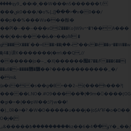
����qy9_��i�˻��W���n5������f/
���ٯk0���/�o%{߸[|���>�x�0��/
��p��%���Wa���酴�
��Ԗ�~��~���xOIŻ���Ko{W9v^^�ד��A���
��(��e����ܞ�>��pΜ �
g���X���ߴ��=E��>��އ��ן"��s�k��o^��W��w
�j4�.}课K�������|�m\��Q,//
������|o�~_�X|������՗�7��/F���6��|
��u8�=����߼�޾��?������������_�/
�m&
{a�s�i�s��g�B×��2~i(���h���?|
�����L.NO�.#O9�����ۙ�{�9m��ً���ӷOG
�gi�=
�{��pW��ݿ?}w��!
�)_0R�>�?.�W�D�����u���j�{o$A֏F�o�O��
O�j�|
߿�����&ۻ����ۛ�����kz��ۋ��4�6Y�_��/