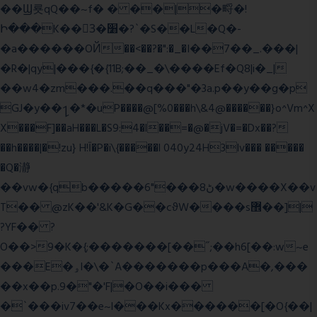
��Ϣ룟qQ��~f� � ��|�㽟�!
Ի���K��3ٓ�׸�?`�S��L�Q�-
�a������OЙ��<��?�":�_�I��7��_.���|
�R�|qy|���{�{11B;��_�\����Ef�Q8|i�_|
��w4�zm���.��q���"�3a.p��y��g�p
GJ�y��႑�*�uP����@[%0���h\&4@������}o^Vm^X
X���F]��aH���L�S9:4�l��=�@�jV�=�Dx��?
��h����|�!zu} H!Ī�P�i\{�����l 040y24H3lv��� �����
�Q�瀞
��vw�{qb�����6"���8ڻ�w����X��v
T�� @zK��'&K�G��cϑW����s޾��]|
?YF�� ?
O��>9�K�{;�������[��˝;��h6[��:w~e
���E�ۅl�\�`A�������p���A�,���
��x��p.9�"�'F|�O��i���
�`���iv7��e~l���Kx������[�O{��|