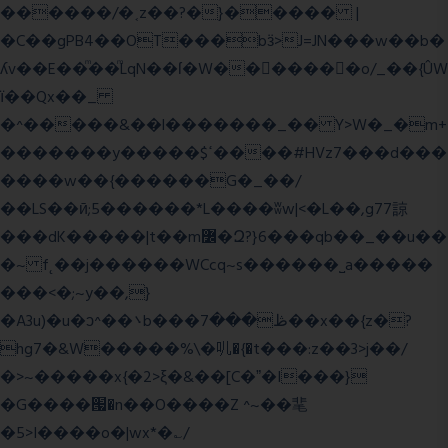
������/�˱z��?�}����� |
�C��gPB4��OT���bӟ>J=JN���w��b�
ʎv��E��ͫ��ͫLqN��ſ�W���ً����o/_��{ÛW
ї��Qx��_
�^�����&��l�������_�� Y>W�_�m+
�������y�����$ߵ����#HVz7���d���
����w��{������G�_��/
��LS��ӣ;5������*L����ʬw|<�L��,g77諒
���dK�����|t��m߼�Զ?}6���qb��_��u��
�~ f˛��j������WCcq~s������˽a�����
���<�;~y��,}
�A3u)�u�ͻ^��܌b���ڟ���7��x��{z�?
hg7�&W�����%\�䶷�{�t���:z��3>j��/
�>~�����x{�2>ξ�&��[C�ˮ�I���}
�G����՗�n��O����Z ^~��靟
�5>I����o�|wx*�؎/