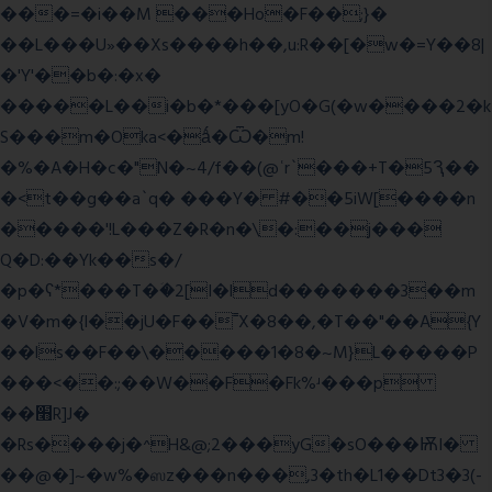
���=�i��M ���Ho�F��;}�
��L���U»��Xs����h��,u:R��[�w�=Y��8|
�'Y'��b�:�x�
�����L��i�b�*���[yO�G(�w����2�k
S���m�Oka<�ǻ�Ѿ�m!
�%�A�H�c�"N�~4/f��(@ʿr`���+T�5Ԇ��
�<t��g��a`q� ���Y� #��5iW[����n
�����'!L���Z�R�n�\�:��j���
Q�D:��Yk��s�/
�p�ʕ*���T�ؘ�2[I�ld�������3��m
�V�m�{I��jU�F��˭X�8��,�T��"��A{Y
��ls��F��\�����1�8�~M}L�����P
���<��:;��W��F�Fk%ʴ���p
��׫R]J�
�Rs����j�^H&@;2���yG�sO���ѬI�
��@�]~�w%�ஸz���n���,3�th�L1��Dt3�3(-