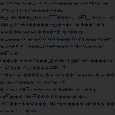
�1V�>�J�,z~�4g�����rf�>���]m~�
T�q Qf'�`HGX�;���+��q
�~�O������8���B@t� %BF�-yJm�!
�|��" =�8�����Ya��fz`� ޶��E`�0}
���1��6@a�Ȍ�r�4�^'g�&��yr}|
�tE���]�n�+���I����h{�_̣��2�#� q
�A��``���zx!:������,�XG� Qx�
?
�r#-�
C��#�c���#���D�N�^"N�3p�"v����0�
�V�}�ey@�����߾?��
9q���ޣ�����L��pQx���^^��;Q�~�~=y��
$9hj�D:���IS�#�<@ԃY�
�-+ssS23�IC��+59� �u���tJǏ��}p
d����;Z�O���:�����<�f�#@
tbVĞ���������2^�p0����9�6���1��
=!Ǎ��*J�w�