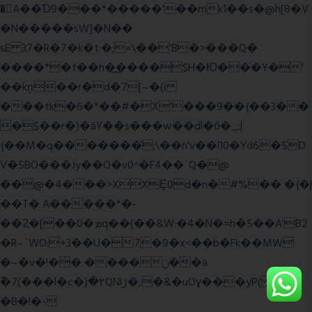
�A��Ɗ9���*�����'��mk1��s�@h[8�V
�N�����sW]�N��
sE 37�R�7�k�t:�;=\��'B�>���Q�
����*�f��h�͢����$H�Ю���Y�'
��kņ��r�d�7[~�(i
���tk�6�*��#�X'���9��{��3��
�$��r�)�āY��s���w��dl�ȏ�_;|
{��M�q�������̆;\��n'v��l10�Yd6�5D
V�5BO���Jy��O�v0^�F4��`Q�@
��@�4���>XXȨ0d�n�#%�� �{�|
��T� A�����*�-
��2͔�[��0�ܡq��(��&W:�4�N�=h�5��A'B2
�R~`WO:+3��U�7�9�x<��b�Fk��MW
�~�v�!�� ����ݧ��a
ّ�7(���l�c�)�۲QNlڙ�,�&�uOɣ���yP( z�D|
�B�!�-