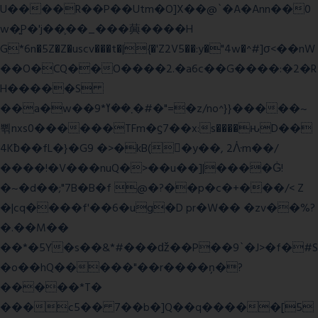
U����R��P��Utm�O]X��@`�A�Ann��0
w�͍P�'j��֛��_���䕟����H
G*6n�5Z�Z�uscv���t�|{�'Z2V5��:y�"4w�^#]σ<��nW
��O�CQ��O����2.�a6c��G����:�2�R
H�����S
��a�w��9*܂��ߌ�#�"=�z/no^}}�����~
쀢nxs0������TFm�ϛ7��x:s����ԋD��
4Kƀ��fL�}�G9 �>�kB(�ِy��, 2ᐿm��/
����!�V���nuQ�>��u��]|����Ġ!
�~�d��;"7B�B�f @�?��p�c�+���/< Z
�|cq����f'��6�ug�D pr�W�� �zv��%?
�.��M��
��*�5Y�s��&*#���ǆ��P��9`�J>�f�#S
�o��hQ�����"��r����ņ�?
�����*T�
���c5�� 7��b�]Q��q�����[5