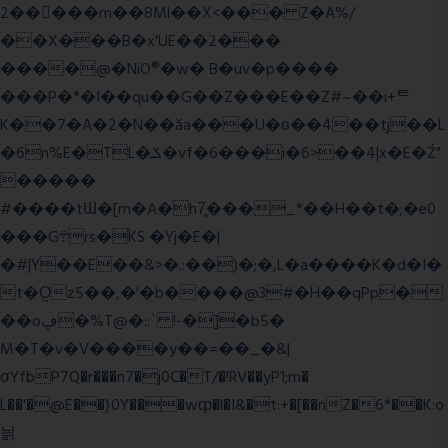
2�����m��8Ml��X<��� Z�A%/
��X���B�x'UE��֔2���
����@�NiO®�w� B�uv�p����
���P�*�I��qu��G��Z��� E��Z#~��i+ᄐ
K��7�A�2�N��ăa���U�ɢ��4��tj��L
�6n%E�TL�ݎ�vf�6���i�6>��4|x�E�Ź"
�����
#����tƜ�[m�A�h7̥���_*��H��t�;�e0
���G܊rs�֗KS �Yj�E�|
�#|Y��E��&>�.:��)�;�,L�a����K�d�I�
t�O͖z5��,�'�b����@3#�H��qPp�
��oڥ�%T@�::` !-�]�b5�
M�T�v�V����y��=��_�&|
σYfbP7Q�r���n7�j0C�T/�!RV��yP1;m�
L��'�@E��}0Y���wȹ�l�I&�t:+�[��nZ�6*��K:o
늵