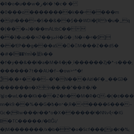
�R�o�u��w�ر�l� !�c� �
�0���o��������k��<����m
�qh���=�S��&��$��WDI�[R !r�u�_q
�(���»J�I��mΑLtbC��
��3�ߘ��>i7��yޠH�G�ٳN�=�<�$]
�i�!EP��g���aS��M���Z��d5�
�#�ΐ��YmÌ�棻k��
�f�y��&��l�a�M�4�j�ˎī������Zj�*-s���;
������7t� �AU�f~�ow>^*�!
Ѯi�;�+���~�"�N���AƶI�F�_��G3�
������n�Xn��;��"��#�/�
뇧o�wL���Kk���Z�h��M�R�Q˶�(�ɛ���
nn�k9:��%��G�߿�n^�;R�<����6���~
Gc�(Rw���r��*o�X������!�NNv4̙<�IG
B�TC�����/�BĜï/
�|M�������/x�b�"�o�Scf���[p�г�%;