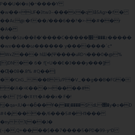
P��U�l�x{�^����Y
�w��=UF�3tw3~���x�qIå5Ag>�f�
��Ac@:�f��/���6��?�>-�#��r
�A�
��n�Szu��ӗ�'����C�����׻���z�����
�wx����ω������ y�������`c*
WxZ��� hШ�|Ψ����uRD^i���0�@%
[)DN�� 6� f[+U��E�3���y���]|
�Ƣ�08�.8% #Q��|
��!CnG_.��Bu'P�V_��g��B�FG�
�!A�>K���><����#
e�٤`[!$r�rXt!t�A��x� F�!
̮�qa=JU�<�b̃��Ұ�j��)����$dL΢�y�o�D
#4�j����/6���5#�H1l���
�ny1(��J�
(~j�,Q+��j��$��7����5�PD�99-y^D