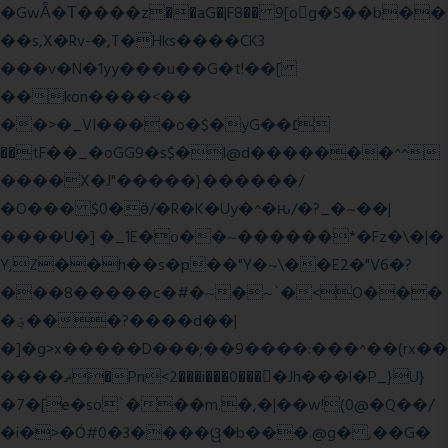
�GwǞ�Τ����z��aG�|F8�� 9[og�S��b��
��s,X�Rv-�,T�Hks����CK3
���v�N�1yy���u��G�t!��[
��kon����<��
��>�_VI����o�$�yG��׆
��tF��_�oGG9�s$�l@d�������^^
����X�J"�����}������/
�O��� $0�ӫ/�R�K�Uy�^�ԋ/�?_�~��|
����U�] �_1E�o��~������*�Fz�\�|�
Y,Z��h��s�p��"Y�~\��E2�"V6�?
���8�����c�#�~�~`�<O���
�؋���?����d��|
�]�g>x�����D���;��9����:���^��(rx��
����ޡ�Pn<2���i���0���𩆿�Jh���l�P_}U}
�7�[e�so`���m.�,�|��w!(0@�Q��/
�i�>�Ó#0�3����ୱ�b���.@g� ,��G�