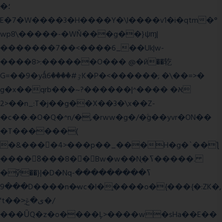
�؛
E�7�W����3�H����Y�\l����v1�i�qtm�°
wp8\�����-�WŇ���g��}ψɱ|
�������7��<���
�6_��Uk|w-
����8>:������O��� @�ӣ��䢀
G=��9�yǻٷ#����6K�P�<������; �\��=>�
g�x��qrb���~א� ����^|������?
2>��n_:T�j��g��X��3�\x��Z-
�c��.�O�Q�^n/�,�rww�g�/�ۧg��yvr�ON��
�T������(
�&����4>���p��_���H�g�`��ƪ
����8َ���8� �󳳦Bw�w��Nֻ�ߖ�����.
�ў!��}|�D�Nqߖ���������-
���9D����n�̶wc�l�֑����o�{���{�:ZK�,
't��>͍ى�ݝ�/
���ǙQ�z�o����Ļ>����w�sHa��E��