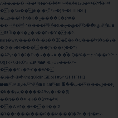
A��:���>��N�>�ٝ����;��tzd�� �!
�s�5ю��)b� �\Ĉ?)e�}B^��}
�_@���K�ݝ����G�)?#�
��~�="�����&�;y�@�۵��R@a�#�
��Ӵi��N�y;�o��P>�ϒ�n�?­
Raח�wW�����˫�s����N�O����6�Y�
�{G�h�O��� |��]*c��3(��٣}
�AZyt�O�R�v�~��~#.�l�̿�.Ԛ�%� 8��ʠaP
Q)[�R.KHKÙNmL�l���ېU5���/>-
���%x�P^C��W�
�ݙ�q�Am}gQ]c�hC�Dp|:�#$2�.��F��C|
�F��JAt�yHsY8� � �J��� ب��׼����q]��Pj
�K��@,�����48yy�+��됫
��N���4H��ů'�
��WV$�,�E��4��D!
�3��n���(���rR��M���]�Zn �ғ¶r�mx-