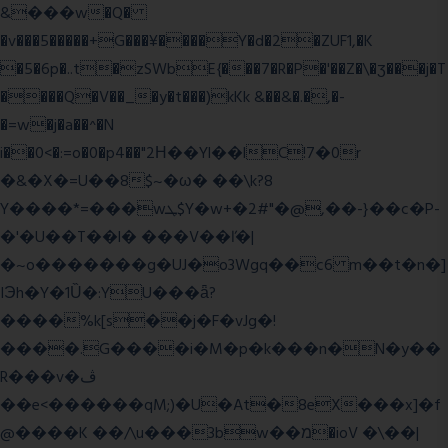
&���w�Q�
�v���5�����+G���¥����Y�d�2�ZUF1,�K
�5�6p�..t�zSWbE{���7�R�P�'��Z�\�ʒ���j�T
����Q�V��_�y�t���)kKk &��&�.�,�-
�=w�j�a��^�N
i��0<�:=o�0�p4��"2Η��Yl��lC!7�0r
�&�X�=U��8$~�ω� ��\k?8
Y����*=���wܛ$Y�w+�2#"�@,��-}��c�P-
�'�U��T��l� ���V��ľ�|
�~o�������g�UJ�o3Wgq��c6 m��t�n�]
IЭh�Y�1Ȕ�:YU���ǟ?
����%k[s��j�F�vJg�!
����.G����i�M�p�k���n�N�y��
R���v�ڤ
��e<������qM;)�U�At�8eX���x]�f
@����K ��/\u���3bw��מ�ioV �\��|