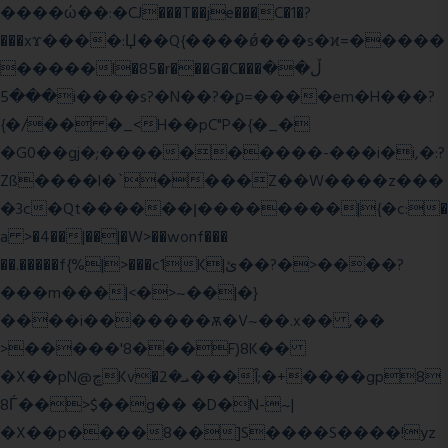
����ώ��:�CJ���T��je���C�1�?
���xϫ����:Џ��Q{����ǿ���s�ϰ=�����
�����l�85�r���G�C���ڵ��
���5i����s?�N��?�ϼ=����em�H���?
{�/�� �_<H��pC"P�{�_�
�G0��gj�;����������-���i�i,�:?
Zß����l�`����Z��W����z���
�3c�Qt������ן��������|{�c:�
a >�4��|��|�W>��wonf���
��.�����f{%|>���c1K|ئ��?�>����?
���m���|<�>~��|�}
����i�������ѫ�V~��.x�� ,��
>�����'8���F)8K��
�X��pN@ڇKv�ܝ�2���Î;�+����gp8
8Ѓ��>$��g�� �D�N-~|
�X��p����8��]S����S����!yz