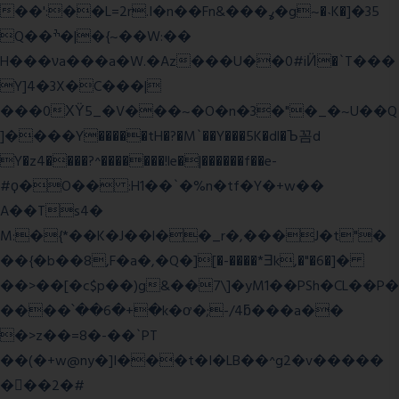
��':��L=2r.I�n��Fn&���ߩ�g~�˴K�]�35
Q��ׯ�|�{~��W:��
H���νa���a�W.�Az���U��0#iӤ�`T���
Y]4�3X�C���|
���0ХΫ5_�V���~�O�n�3�"�_�~U��Q
]����Y�����tH�?�M`��Y���5K�dl�Ъ꼼d
Y�z4����?^�������!le�|������f��e-
#ϙ�O�� :H1��`�%n�tf�Y�+w��
A��Ts4�
M:�{*��K�J��l��_r�,���J�t"�
��{�b��8,F�a�,�Q�][�-����*Ǝk,�"�6
�]�
��>��[�c$p��)g&��7\]�yM1��PSh�CL��P�
����՝��6�+�k�ơ�;-/4ƃ���a��
�>z��=8�-��`PT
��(�+w@ny�]I���t�I�LB��^g2�v�����
��ٕ�2�#