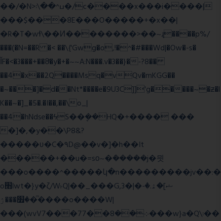
��/�N>ߎ^��\܃�/c����x���i����|
���$���ܿ8E���O�����+�x��|
�R�T�wɬ\� �И��������>��~ɻ����p%/
���(�N=��R �< ��\{'Gwg�o,!�^�#���Wd|�Ow�-s�
ĬF�<�3���+��8ͣ�y�+�~~A:N���.v�3��}�-?8��
��4�x��2Q����Msq�vQv�mKGG��
�~���]�d��Nt*����e�9U3C]]'g�����~�ƶ�l
K��~�]_�5�.�I��,��\o_|
��4�hNdse��ϟS��ܷ��HQ�+���� ���
�]�,�y��\P8&?
�����ʋ�C�۹D@��v�]�h��It
�����+��u�=sο~�ܿ�����j�믯
���o����^�����կ�n���������jv��:�
o׫lwt�}y�ζ/W˫Q|��_���G,3�|�ޝ]�ۿ.�-
�׿���ۯ�ͫ����o����W|
���(wvV܀��8��77���7���w}a�Q\܃��