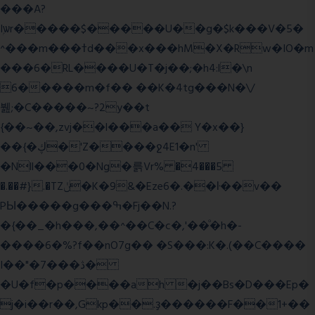
���A?
Iۭѡr�����$�����U��g�$k���V�5�
^���m���ߙd���x���hM�X�Rw�IO�m
���6�RL����U�T�j��;�h4:l�\n
6�����m�f�� ��K�4tg���N�\/
뷆;�C�����~?2y��t
{��~��,zvj��l���a�� Y�x��}
��{�ڮ�'Z����
ջ4E1�n'
�Nll���0�Ng�륽Vr% �4���5
�.��#}.�TZݩ�K�9&�Eze6�.��ŀ��v��
PЫ�����g���ߒ�Fj��N.?
�{��_�h���,��^��C�c�,'��ͦ�h�-
����6�%?f��nO7 g�� �S���:K�.(��C����
I��"�7 ���ڎ�
�U�f�p����ah �j��Bs�D���Ep�
j�i��r��,Gkp��.ҙ������F��1+��