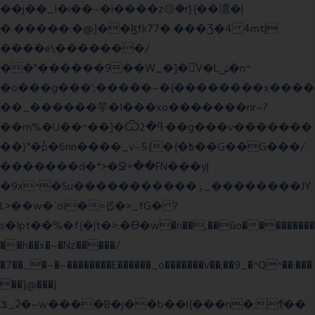
��j��_I�i��~�l����z۞�r}{��濎�|
�.�����:�@]��ɮfk77�.���Ʒ�4 4mt|
����e\�������/
��"������9��W_�]�ͮV�Lݽ�n^
�o���g���';�����~�{��������x����
��_������竽�I���xo�������nr~?
��m%�U��^��]�Ѿߟ�2��g���v�������
��}"�ٗp�6nn����_v~5{�{�߿��G��G���/
�������d�*>�Ջ+��FN���y|
�9x^�Su�����������ۏ_��������JY
L>��w�ˋoi�={$�>_fG� ?
s�Ipt��%�f{�|t�>:�ϴ�w�n��,��ûo���������
��h��x�~�Nz�����/
�7��_�~�~��������E������_o�������v��;��9_�^Q^��:���
��]@���}
ݏ_ʡ�~w����B�j��b��l{���n�;Ϯ��