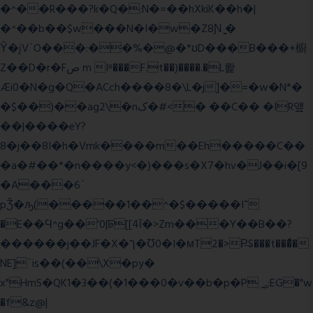
�^��R���?k�Q�:N�=��hXkiK��h�|
�^��b��$w���N�I�w�Z8Ɲ ͚�
Ŷ�įV`O���:��%�@�*ʊD���B���+櫥
Z��D�r�Fص m Iʶ���F.t��)����.�L뢅
Æi0�N�g�Q�ACch����8�\L�j]�=�w�N*�
�$��)��ag2\�nک�#<� ��C�� �IR얲
��|����eY?
8�j��8I�h�Vmk����m��Eh�����C��
�a�#��*�n����y<�)���s�X7�hv�J��i�[9
�A���6`
pǮ�ԡ(�����1��^�$�����I־
�E��Ϥ^g��'0|ꠓ[[4ΐ�>Zm���Y��B��?
������j��JF�X�ך�Ʊ0�I�мT2�>P̶S���t���ͩ�
NE]`is��(��\X�py�
x"HmS�QK1�3��(�1���0�v��b�p�P؃;EG�"w
�f&z@|