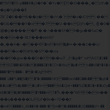
�h�~p���#�yכ�f�`�Yv�[�t3���ۑ� zX\�
�g�YgB��龺
7B`Z�E��6��ȥ��/>\�`�o�JC\ -��
�O&���Y�o�7 �U-��lc|2}Fs�_촢�0�
瀜�Ų����.�Ρ �.�-\���5f�9�gu��5aO�
�i�m��-BLY���ebh!0?
�,;��4�~���Ҹ�m�th�|j�ᇞ�r��2��U/
���or�#9U�5 �i�rsa
�i��@w���Dt��i�wӰ _�@�٣`mAG7;�2��
0Z3��h�XB�k�)���Z�Y�CC!=�iWu�p�> v��h9�Y�4�=
���f�H���~ ��<�UgH
���`ú��*U��[N�|P�"�c�����0#$���bieA��G��k���pjh�
�:�uz�%�p��K�U;�V+���k6�;Qdr+���%$l�(�O�+�I�uDy�
kŖ�0��(i�N����J�Y���mT�Ћ,��i�"W1�(m��
��ӽ�����l3ܝ(zF�Be�>7D��)!
�n#����H_lM��4�<���^�}m��s�����.�U.D����jV<-��