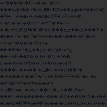
�e���"�U�ǀ &�!�H, �g/
���%v]��گ�W�(�̟�Õ�Ԃ��g,g}k�r5��ĲG�]
��`f'���s�x��K�U.ʬ�ۃ#��旼
qY��r�5��[F� Ŝ�"#�-gZ?
�j�p NTH��$�E������k���H1 �
�C�� �<�K����+��%���?��u�
K<����]'��
Փ�:��'�Q>����VVg�e#?
�����Q�]�JT�݁c�%0�R��
}G��˂IŀA�{A0��0M��$�qu|
����v5��a��-��7;*�b�裕{���ً
�:����0'�J��p�KR����e~�d
�1ME[���$a��M
5L΋�����.��'h��L�M��Ɖ�Y
���0˂����������L�%���W�dO.���
�U�4%n��u��r�Fw1��2Ɠ�C�A���