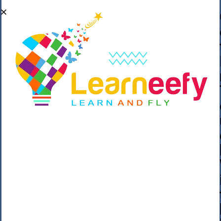
��o��C���ǡ���,����*�3��#eۧ_>\��z
�K{DQg�Ϯ��]u��3o�V~�/��@��??
����Y�]�s�n���s
h_��������/
����p��|
��^��������$��ٽ�P���~��4���Snn^
$ ����Ogy/|>ڿ|�I��'A�n��1�$�}
�__�ߝ�~�Α/'��8_@A�m~�Wѻ�ׯ�9|9+>�>�
=c"'��K���X�:��?j�ԫ��-
����������y���mK���?/
���|y���������_N $��!8w�//
���[��}��As���3�P�k��{_?
�_o�k�e����^8{��տ���޾���
i������2<�2��3>��Η�Ņz������:��^��
��_��~�9_Oz��9l�����O��Ż˗����
)�4޽��-����n�����y�^m��݆{ڧ�/
�o�m��"x�۝(�����Żo���Wm)��_~�S�