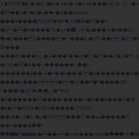
���y{�H�0��O!� X�о� $�0 gB���Bے-/�l-
���כ�^�$�\��r�8��kuuuUu-
���ӭ����[Ҷt5)�X�܉�7��W���?
�,"��b����,%�y>�޼~=�a���%�k��d؉
�I�į'��� 5����|�^:���$.�9Ͳ ·���IJ�0
荥���
���iFU���}u_�
�;��'�:�q1����C�C�_;i
�YyQ��6��~������_��}
��j����]��>>�>��k��;�"�]�������O�
����{ ����E���Y�*����Y䟞
\'��|�]�y�ݱ_�(�6�"\|?
�$����������;����r?�N��ϸ���O�볓
�k��F�|����� ?
��uR�~v�Fށ�y�G�����au�����ꑷ/
��=���Ջ��/
��՗������e���=�zεBJ���חWu�߰���˯/^�.N