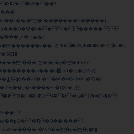
>�>��k��;�"�]�������O�����{
�mKGG��
HQ�+���� ��� �]�,�y��\P8&?
:�o׫lwt�}y�ζ/W˫Q|
]��aH���L�S9:4�l��=�@�jV�=�Dx��?