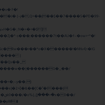
��J� (~j�,Q+��j��$��7����5�PD�99-
�Zj�*-s���;������7t� �AU�f~�ow>^*�!
���� |
Wї��Qx��_
�/