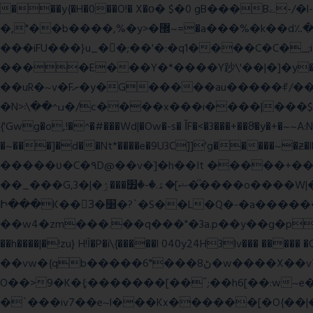
���y{�H�0��O!� X�о� $�0 gB���Bے-/�l-���כ�^�$�\��r�8��kuuuUu-���ӭ����[Ҷt5)�X�܉�7��W���?
�,"��b����,%�y>�޼~=�a���%�k��d؉�I�į'��� 5����|�^:���$.�9Ͳ ·���IJ�0荥���
���iFU���}u_�
�;��'�:�q1����C�C�
����E���Y�*����Y䟞\'��|�]�y�ݱ_�(�6�"\|?�$����������;����r?�N��ϸ���O�볓�k��F�|����� ?
��uR�~v�Fށ�y�G�����au�����ꑷ/��=���Ջ��/��՗������e���=�zεBJ���חWu�߰���˯/^�.N��/
�N>ߎ^��\܃�/c����x���i����|���$���ܿ8E���O�����+�x��|�R�T�wɬ\� �И��������>��~ɻ����p%/���(�N=��R �< ��\
{'Gwg�o,!�^�#���Wd|�Ow�-s� ĬF�<�3���+��8ͣ�y�+�
�~���]�d��Nt*����e�9U3C]]'g�����~�ƶ
�����ʋ�C�۹D@��v�]�h��It �����+��u�=sο~
��_���G,3�|�ޝ]�ۿ.�-�׿���ۯ�ͫ����o����W|���(wvV܀��8��77���7���w}a�Q\܃����Ϣ룟qQ��~f� � ��|�㽟�!
Ի���K��3ٓ�׸�?`�S��L�Q�-�a������OЙ��<��?�":�_�I��7��_.���|�R�|qy|���{�{11B;��_�\����Ef�Q8|i�_|
��w4�zm���.��q���"�3a.p��y��g�pGJ�y��႑
��h����|�!zu} H!Ī�P�i\{�����l 040y24H3lv��� ����� 
��vw�{qb�����6"���8ڻ�w����X��vT�� @zK��'&K�G��cϑW����s޾��]|?YF�� ?
O��>9�K�{;�������[��˝;��h6[��:w~e���E�ۅl�\�`A�������p���A�,�����x��p.9
�`���iv7��e~l���Kx������[�O{��|�؛E�7�W����3�H����Y�\l����v1�i�qtm�°wp8\�����-�WŇ���g��}ψ