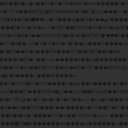
wW�����˫�s����N�O����6�Y��{G�h�O��� |
Z�92�S�ܩBG�5I�M��gYy�Uȅ�� �[YE�դQRv�]��Ogə�/?
�!c_W�Rv�#�Ѩ�9��k0c|/��O�Ʋ�`��'16rؒ�:�
��}�l��M�x���q���O��Od��?�#9}
��~=g*�����9��Zq�������ڏ�?�#���Pg�h�ELB�
��Ҷ��f�eH��R U?��pD�e����KdB
w�͍P�'j��֛��_���䕟����H
�^#]σ<��nW��O�CQ��O����2.�a6c��G����:
�B�f @�?��p�c�+���/< Z �|cq����f
#S�o��hQ�����"��r����ņ�?�����
�U�l�x{�^����Y �w��=UF�3tw3~���x
��� hШ�|