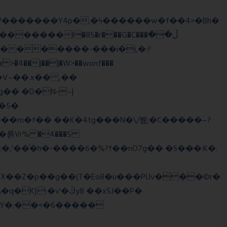
����l�85�r���G�C���ڵ��
�5�
�륽Vr% �4���5
X��Z�p��g��(T�Eo8�u���PUv���©r�
�Y�;��<�6�����