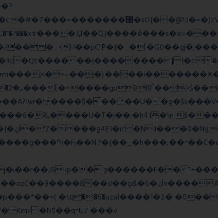
�?
�����w�f��4>�Bh�
1�?���xϫ����:Џ��Q{����ǿ���s�ϰ=������
�a >�4��|��|�W>��wonf���
��A?Iۭѡr�����$�����U��g�$k���V
2y��t {��~��,zvj��l���a�� Y�x��}��{�ڮ�'Z����
ջ4E1�n' �Nll���0�Ng
j�i��r��,Gkp��.ҙ������F��1+���
g&�6�ڮn����A�q�K}.�v'�ڭy8 ��x5J��P�
�p���*��=( �tԛ��6�uzaІ����1�2� �0�
Km> �N$��q^U7 �
��v