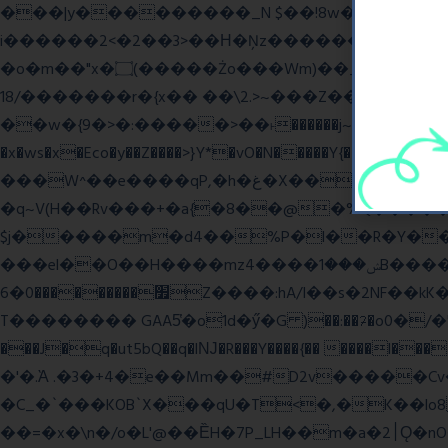
���|y���������_N $��!8w�//���[��}�
i������2<�2��3>��Η�Ņz������:��^����_��~�9_Oz�
�o�m��"x�۝(�����Żo���Wm)��_~�S� �������{z�on����}�����Q�z�y{����}|q��,e�ݷb�~|��?�]fŇo����ݗ����_���}��}
��/18�����r�{x�� ��\2.>~���Z��o�� �S�{-ٽn�;�'����o{�պ�-w/
��w�{9�>�:�����>��˫������j~Y��J�>���g�+���ׯ/W��/>]�ݼzN��Wʗ�6��>�?_} �s��GwW_�d���A��_. ��l�y
�x�ws�x�Eco�y��Z����>}Y*�vO�N�����Y{����Q����
���W^��e����qP,�h�غ�X�� ~� d����A�/iVi�Z>�'%��� ��=6��� p0��볋��:�5���OX�(��
�q~V(H��Rv���+�a{�8��@�%Q�����
$j�����m�d4��%P�l��R�Y��\*u�Mw
���el��O��H����mzݾ���1����4B����MY�m���]��e�7�Xaj׃�hg�wSwg9��wƗf��@�I�a�V����-v,5�Y���M��Ol�
׿���������0�6Z����:hA/I��s�2NF��kK� *������UZo���ח/�� ��.(��XD��3 ��=^�`dyg�� �b76P��A���G�Zx�]
T�������� GAA5̔�o1d�ӳ�G )��:��ℱ�o0�/�"����.
���J�q�ut5bQ��q�lǊ�R���Y����{�� ����l�
�'�.Ὰ .�3�+4�e��Mm��#D2v�����C
�C_�`���KOB`X���qU�T<�,�K��lo
��=�x�\n�/o�L'@��ȄH�7P_LH��m�a�2׀Ǫ�nO�p�-���t��Q9`�l����i� O���RE�J}Ve ���H�S)h]��BAq謪