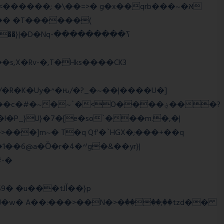
,X�Rv-�,T�Hks����CK3
�R�K�Uy�^�ԋ/�?_�~��|����U�]
#�~�~`�<O����؋���?
���]m~� T�q Qf'�`HGX�;���+��q
#-�
w� A��:���>��N�>�ٝ����;��tzd��