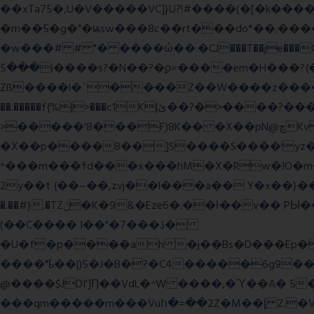
��xTa75�,U�V��
���VC]}U?!#��
��(�[�k����
�m��5�g�"�ѩsw���8c��rt���do*��;����c�#�޳�ͯ������=���7�sO{��ğPݿ�=�)zV�������Y4p�.�ϟ�
�w���# # "� ����ώ��:�CJ���T��je���C�
���5i����s?�N��?�ϼ=����em�H���?{�/�� �_<H��pC"P�{�_� �G0��gj�;����������-���i�i,�:?
Zß����l�`����Z��W����z����3c�Qt������ן��������|{�c:
��.�����f{%|>���c1K|ئ��?�>����?���m���|<�>~��|�}����i�������ѫ�V~��.x�� ,��
>�����'8���F)8K�� �X��pN@ڇKv�ܝ�2���Î;�+����gp88Ѓ��>$��g�� �D�N-~|
�X��p����8��]S����S����!yz�
^���m���ߙd���x���hM�X�Rw�IO�m���6�RL����U�T�j��;�h4:l�\n 6�����m�f�� ��K�4tg���N�\/뷆;�C�����~?
�.��#}.�TZݩ�K�9&�Eze6�.��ŀ��v�� PЫ�����g���ߒ�Fj��N.?�{��_�h���,��^��C�c�,'��ͦ�h�-����6�%?f��nO7 g�� �S���:K�.
(��C���� I��"�7 ���ڎ�
�U�f�p����ah �j��Bs�D���Ep�
����"ҍ��|)5�J�B�?�C4�����6g9����ozC��9����8��d��
@����$JDI']Ƞ��VdL�^W ����,�Ύ��A� 5
���qm�����m���Vuհ�=��2Z�M��ɭ Z.�V�