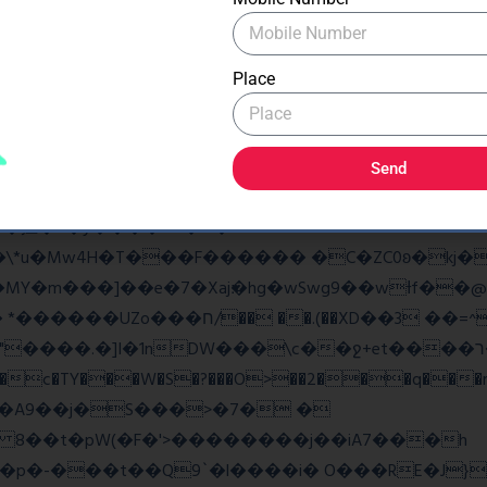
�As���3�P�k��{_?�_o�k�e����^8{��տ���޾�
�9l�����O��Ż˗����)�4޽��-����n�����y�^m��݆{ڧ
Place
ػq<��_������G���W�_�z�
w��7oh� )Bw���� r@e�Q��:����V�b �{�>¾����
Send
�揎�9�ў����&B�v �?
4H�T���F������ �C�ZC0ʚ�kj�|?ͮ��� 
�]I�1nDW���\c��ջ+et����ר��?Ov�q��~Z2ea
���c�TY���W�S�?���O>��2���q���r
v�A9��j�S���>�7� �
8 8��t�pW(�F�'>��������j��iA7���h