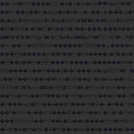
��~�="�����&�;y�@�۵��R@a�#���Ӵi��N�y;�o��P>�ϒ�n�?­Raח�
��]*c��3(��٣}�AZyt�O�R�v�~��~#.�l�̿�.Ԛ�%� 8��ʠaPQ)[�R.KHKÙNmL�l���ېU5���/>-���%x�P^C��W�
�ݙ�q�Am}gQ]c�hC�Dp|:�#$2�.��F��C|�F��JAt�yHsY8� � �J��� ب��׼����q]��Pj �K��@,�����48yy�+��됫��N���4H��ů'�
��WV$�,�E��4��D!�3��n���(���rR��M���]�Zn �ғ¶r�mx-\�'��}
|;���Z�^�C�-|�6]@`��c� �aF�ac���.�}e��G`#
�m~��;�Ƨ:N��������ٿ����m�VϽ�8��~aT� 0� J/�9z�=�1��L!/���Ǡ����zU��_"H���<���Ώ�?e߻�ó���\?��q���
���X�����g?��?���ϊ7o����s�'Ĩ��g
���g������'9'����m������M8�����n��~
Dj����%�����g�i�T���L8i�3@恄Z�� 
U����R��P��Utm�O]X��@`�A�Ann��0 
G*6n�5Z�Z�uscv���t�|{�'Z2V5��:y�"4w
��a�w��9*܂��ߌ�#�"=�z/no^}}�����~쀢nxs0������TFm�ϛ7��x:s����ԋD��4Kƀ��fL�}�G9 �>�kB(�ِy��, 2ᐿm��/����!
�V���nuQ�>��u��]|����Ġ!�~�d��;"7B
��*�5Y�s��&*#���ǆ��P��9`�J>�f�
���c5�� 7��b�]Q��q�����[5P�
�>-�#��r �A� ��n�Szu��ӗ�'����C�����׻���z������wx����ω������ y�������`c* WxZ