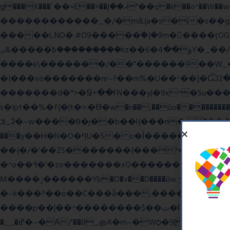
g���X���ߴ��=E��>��އ��ן"��s�k��o^��W��w�j4�.}课K�������|�m\��Q,//������|o�~_�X|������՗�7��/F���6��|��u8�=����߼�޾��?
������������_�/�m&{a�s�i�s��g�
�����L.NO�.#O9�����ۙ�{�9m��ً���ӷOG
߿�����&ۻ����ۛ�����kz��ۋ��4�6Y�_��/��j��_I�i��~�l����z۞�r}{��濎�|�.�����:�@]��ɮfk77�.���Ʒ�4 4mt|
����e\�������/��"������9��W_�]�ͮV�Lݽ�n^ �o���g���';�����~�{��������x���
�I���xo�������nr~?��m%�U��^��]�Ѿߟ�2��g���v���������}"�ٗp�6nn����_v~5{�{�߿��G��G���/
�������d�*>�Ջ+��FN���y|�9x^�Su�����������ۏ_��������JYL>��w
s�Ipt��%�f{�|t�>:�ϴ�w�n��,��ûo�����������h
ݏ_ʡ�~w����B�j��b��l{���n�;Ϯ���uq�} ֲw������b��������8O�E���,�b��*���{��8v����+@���:���^)޾
���y��H�N�O�ףU�5� o�Ȉ������廻+C����ŧ�cyu��4}����8{��r��]�,?��XNF��푺L��X ���v^�������כ��^��}5���N&�wGY������c�}
��{�/�'��ZS�������{���?�����W
�^o��ߞ�'�zo�������xO��������7�.�o����������R�v'W���������Ey�q�1~���t�u��-�� o~u����{|ח֧�r��6z��68�?���?
M����ݫ������Yb�O�v��D����ûw˯y��x7�����I_�/��/��g��W��/��r?쵷��]�~7߽����������Δ3;>R��H>,�G��ו�:����� `I���z���}?
�~k���?��o��C���ǡ���,����*�3��#e
����p��|��^��������$��ٽ�P���~��4���Snn^$ ����Ogy/|>ڿ|�I��'A�n��1�$�}
�__�ߝ�~�Α/'��8_@A�m~�Wѻ�ׯ�9|9+>�>�=c"'��K���X�:��?j�ԫ��-����������y���mK���?/