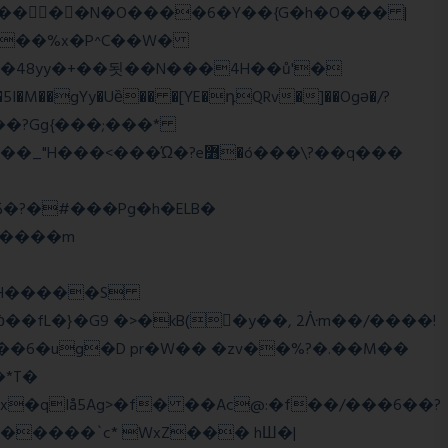
��o���?Gg{���;���*
q����m
�2�RH�����S
'��6�ug�D pr�W�� �zv��%?�.��M��
*T�
�qIå5Ag>�f� ��Ac@:�f��/���6��?