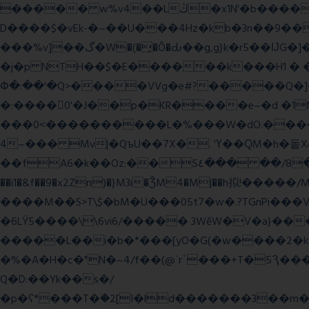
����� w%v4��Lڭ�x1N'�b����p���˿����s~��������SV�![|�E� a٨���$˖I�a�.\�2W�5�[��Lt;�=w�L
D����$�vEk-�~��U���4Hz�kb�3n��9��8�
���%v]��گ�W�(�̟�Õ�Ԃ��g,g}k�r5��ĲG�]��`f'���s�x��K�U.ʬ�ۃ#��旼qY��r�5��[F� Ŝ�"#�-gZ?
�j�p NTH��$�E������k���H1 �
Փ�:��'�Q>����VVg�e#?�����Q�]�J
�:����0'�J��p�KR����e~�d �1M
���0˂����������L�%���W�dO.����U
4~��� Mv|�QъU��7X�. 'Ү��ԚM�h�돝X
��fA6�k�
�Oz:��S٤��� ��/8�y���=ca�Q�E��BŒ�.�0�� 6� F�nk��ۦ���ҢG(���4�T?
��i1�&f��9�x2Zn)�}M3i�ǮM4�M|��h拟!�����/
����M��S>T\$�bM�U���05t7�w�.?TGnPi
�6LŸ5����\\6vi6/����� 3WěW�V�a}��
�����L��i�b�*���[yO�G(�w����2�k
�%�A�H�c�"N�~4/f��(@ʿr`���+T�5Ԇ�
Q�D:��Yk��s�/
�p�ʕ*���T�ؘ�2[I�ld�������3��m�V