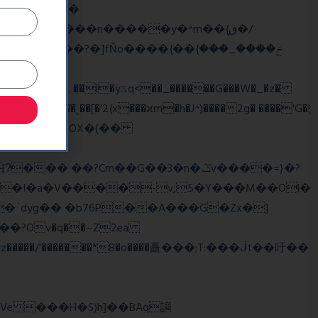
��
�/
^��� �Mf��
��˛��[�'2{x���ϰm�h�J^)����2g� ����'G�!ֻ
��?Cm��G��3�n�ݣv����=}�?
z�����/'�������*8�o����矗���;T:���ᒎt��吁��