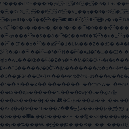
Ψ����uRD^i���0�@%[)DN�� 6� f[+U��
��!CnG_.��Bu'P�V_��g��B�FG��!A�>K���>
̮�qa=JU�<�b̃��Ұ�j��)����$dL΢�y�o
y^D �R�o�u��w�ر�l� !�c� � �0���o��������k��<����m
�qh���=�S��&��$��WDI�[R !r�u�_q�(���»J�I��mΑL
�i�!EP��g���aS��M���Z��d5� �#�ΐ��Y
Ѯi�;�+���~�"�N���AƶI�F�_��G3� 
뇧o�wL���Kk���Z�h��M�R�Q˶�(�ɛ���nn�k9:��%��G�߿�n^�;R�<����6���~Gc�(
B�TC�����/�BĜï/�|M�������/x�b�"�
�C��gPB4��OT���bӟ>J=JN���w��b�
�^�����&��l�������_�� Y>W�_�m+�������y�����$ߵ����#HVz7�
��LS��ӣ;5������*L����ʬw|<�L��,g77諒
���dK�����|t��m߼�Զ?}6���qb��_��u���~ f˛��j������WCcq~s������˽a��������<�;~y��,}
�A3u)�u�ͻ^��܌b���ڟ���7��x��{z�?hg7�&W�����%\�䶷�{�t���:z��3>j��/�>~�����x{�2>ξ�&��[C�ˮ�I���}
�G����՗�n��O����Z ^~��靟�5>I����o�|wx*�؎/����qy9
��p��%���Wa���酴� ��Ԗ�~��~���xOIŻ���Ko{W9v^^�ד��A�����(�