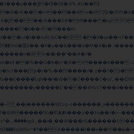
E�3���y���]|�Ƣ�08�.8% #Q��|
<����# e�٤`[!$r�rXt!t�A��x� F�!
�D#4�j����/6���5#�H1l��� �ny1(
tbC�� ��3�ߘ��>i7��yޠH�G�ٳN�=�<�$]
mÌ�棻k�� �f�y��&��l�a�M�4�j�ˎī�����
������n�Xn��;��"��#�/�
Rw���r��*o�X������!�NNv4̙<�IG
o�Scf���[p�г�%;������/�˱z��?�}�
ʎv��E��ͫ��ͫLqN��ſ�W���ً����o/_��{Û
��d�������w��{������G�_��/
_��i�˻��W���n5������f/���ٯk0���/�o%{߸[|���>�x�0�
�e����ܞ�>��pΜ �