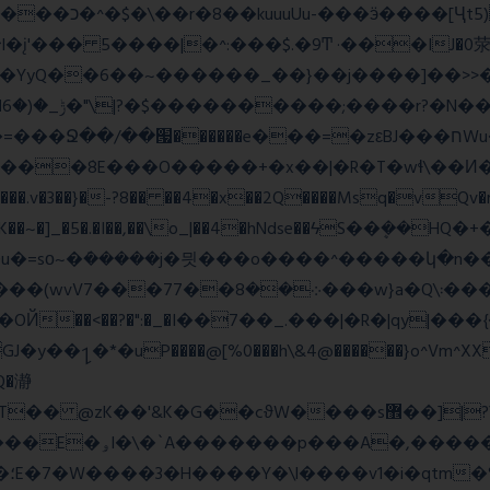
_;i�YyQ��6��~������_��}��j����]��>

~~A:N���.v�3��}�-?8�� ��4�x��2Q����Msq�vQv
�lK��~�]_�5�.�I��,��\o_|��4�hNdse��ϟS��ܷ��
�ܿ�����j�믯���o����^�����կ�n���������jv��
�*�uP����@[%0���h\&4@������}o^Vm^XX���F
�Q�瀞
�"�'F|�O��i���
ɱ|