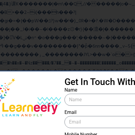
B×��2~i(���h���?|
�gi�=
�{��pW��ݿ?}w��!�)_0R�>�?.�W�D�����u���j�{o$A֏F�o�O��O�j�|
���_������竽
�ˋoi�={$�>_fG� ?
��x�~�Nz�����/�7��_�~�~��������E������_o�������
Get In Touch Wit
ow���N>糙
Name
Email
ۧ_>\��z�K{DQg�Ϯ��]u��3o�V~�/��@��?
Mobile Number