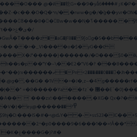
=��9�yǻٷ#����6K�P�<������; �\��=>� g�x��qrb���~א�
Nֻ�ߖ�����. �ў!��}|�D�Nqߖ���������-
�Τ����z��aG�|F8�� 9[og�S��b����s
�� ��>�_VI����o�$�yG��׆
����X�J"�����}������/�O��� $0�ӫ/
h��s�p��"Y�~\��E2�"V6�? ���8�����c�
l�P_}U}�7�[e�so`���m.�,�|
.@g� ,��G� �1V�>�J�,z~�4g�����rf�>
z`� ޶��E`�0}���1��6@a�Ȍ�r�4�^'g�&��yr}|
�A��``���zx!:������,�XG� Qx�
?�r
�}�ey@�����߾?��
������2^�p0����9�6���1��=!Ǎ��*J�
�G�)?#�