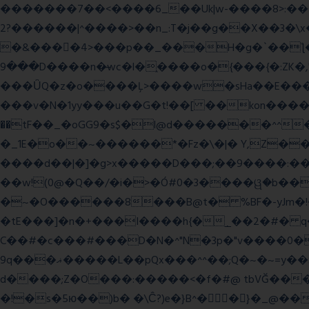
�������7��<���
�6_��Uk|w-����8>:������O��� @�ӣ��䢀G
����^|������?2>��n_:T�j��g��X��3�\x��Z-�c��.�O�Q�^n/�,�rww�g�/�ۧg��yvr�ON�� �T������(
�&����4>���p��_���H�g�`��ƪ����8َ���8� �󳳦Bw�w��
���9D����n�̶wc�l�֑����o�{���{�:ZK�,'t��>͍ى�ݝ�/
���ǙQ�z�o����Ļ>����w�sHa��E���GwǞ
���v�N�1yy���u��G�t!��[ ��kon����<
��tF��_�oGG9�s$�l@d�������^^
�_1E�o��~������*�Fz�\�|� Y,Z��
����d��|�]�g>x�����D���;��9����:���^��(rx������ޡ�Pn<2���i���0���𩆿�Jh���
��w!(0@�Q��/�i�>�Ó#0�3����ୱ�b���
�~�O������8���B@t� %BF�-yJm�!�|��" =�8�����Ya��f
�tE���]�n�+���I����h{�_̣��2�#� q
C��#�c���#���D�N�^"N�3p�"v����0��V
9q���ޣ�����L��pQx���^^��;Q�~�~=y��$9hj�D:���IS�#�<@ԃY� �-+ssS23�IC��+59� �u���tJǏ��}p
d����;Z�O���:�����<�f�#@ tbVĞ���
�!�s�5ю��)b� �\Ĉ?)e�}B^��}�_@���K�ݝ���