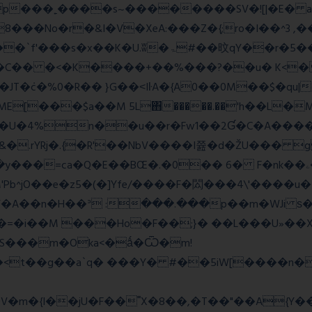
��No�r�&I�V�XeA:���Z�{;ro�I��^3 ,���
 �C�� �<�K����+��%���?��u� K<
T�݁c�%0�R�� }G��˂IŀA�{A0��0M��$�qu|
E[���$a��M 5L΋�����.��'h��L�
�4%n��u��r�Fw1��2Ɠ�C�A�����
&�.rYRj�.{�R'��NbV����I쯆�d�ŽU��� 
M'Pb^jO��e�z5�(�]Yfe/����F�閦���4\'����u
���V�A��n�H��ᐣ :���.���p��m�
�=�i��M ���Ho�F��;}� ��L���U»��Xs
S���m�Oka<�ǻ�Ѿ�m!
��<t��g��a`q� ���Y� #��5iW[����n�
�m�{I��jU�F��˭X�8��,�T��"��A{Y
�