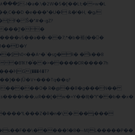
;C��D �e���"�U�ǀ &�!�H, �g/
����]'��
����v5��a��-��7;*�b�裕{���ً
M��Ɖ�Y
$h0<��A^�ʿ�sƍ�R� �͗k��8
g�B1Kf�̈́� �>�����DR����7h
���]��{Ȕ�V+���Tq��q?
WJi ѕ������O� R�@��8�g���N��
����h��,u:R��[�w�=Y��8|�'Y'��b�:�x�
����'!L���Z�R�n�\�:��j���
�ls��F��\�����1�8�~M}L�����P��